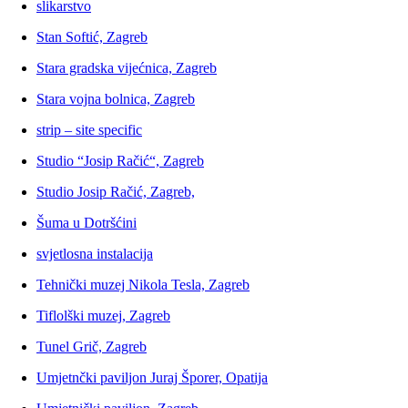
slikarstvo
Stan Softić, Zagreb
Stara gradska vijećnica, Zagreb
Stara vojna bolnica, Zagreb
strip – site specific
Studio “Josip Račić“, Zagreb
Studio Josip Račić, Zagreb,
Šuma u Dotršćini
svjetlosna instalacija
Tehnički muzej Nikola Tesla, Zagreb
Tiflolški muzej, Zagreb
Tunel Grič, Zagreb
Umjetnčki paviljon Juraj Šporer, Opatija