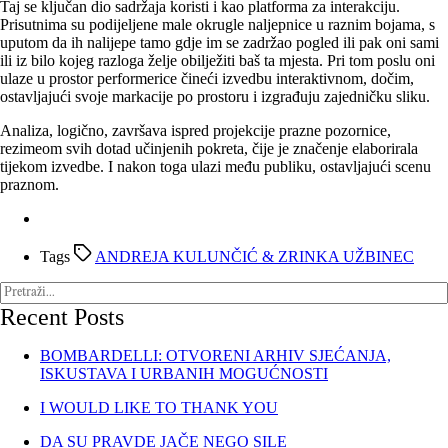
Taj se ključan dio sadržaja koristi i kao platforma za interakciju.
Prisutnima su podijeljene male okrugle naljepnice u raznim bojama, s
uputom da ih nalijepe tamo gdje im se zadržao pogled ili pak oni sami
ili iz bilo kojeg razloga želje obilježiti baš ta mjesta. Pri tom poslu oni
ulaze u prostor performerice čineći izvedbu interaktivnom, dočim,
ostavljajući svoje markacije po prostoru i izgrađuju zajedničku sliku.
Analiza, logično, završava ispred projekcije prazne pozornice,
rezimeom svih dotad učinjenih pokreta, čije je značenje elaborirala
tijekom izvedbe. I nakon toga ulazi među publiku, ostavljajući scenu
praznom.
Tags
ANDREJA KULUNČIĆ & ZRINKA UŽBINEC
Recent Posts
BOMBARDELLI: OTVORENI ARHIV SJEĆANJA,
ISKUSTAVA I URBANIH MOGUĆNOSTI
I WOULD LIKE TO THANK YOU
DA SU PRAVDE JAČE NEGO SILE