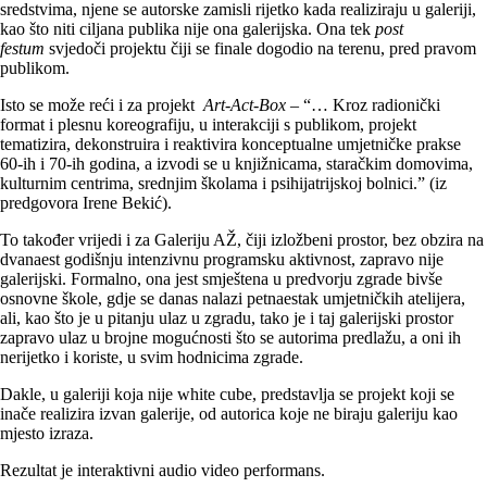
sredstvima, njene se autorske zamisli rijetko kada realiziraju u galeriji,
kao što niti ciljana publika nije ona galerijska. Ona tek
post
festum
svjedoči projektu čiji se finale dogodio na terenu, pred pravom
publikom.
Isto se može reći i za projekt
Art-Act-Box –
“… Kroz radionički
format i plesnu koreografiju, u interakciji s publikom, projekt
tematizira, dekonstruira i reaktivira konceptualne umjetničke prakse
60-ih i 70-ih godina, a izvodi se u knjižnicama, staračkim domovima,
kulturnim centrima, srednjim školama i psihijatrijskoj bolnici.” (iz
predgovora Irene Bekić).
To također vrijedi i za Galeriju AŽ, čiji izložbeni prostor, bez obzira na
dvanaest godišnju intenzivnu programsku aktivnost, zapravo nije
galerijski. Formalno, ona jest smještena u predvorju zgrade bivše
osnovne škole, gdje se danas nalazi petnaestak umjetničkih atelijera,
ali, kao što je u pitanju ulaz u zgradu, tako je i taj galerijski prostor
zapravo ulaz u brojne mogućnosti što se autorima predlažu, a oni ih
nerijetko i koriste, u svim hodnicima zgrade.
Dakle, u galeriji koja nije white cube, predstavlja se projekt koji se
inače realizira izvan galerije, od autorica koje ne biraju galeriju kao
mjesto izraza.
Rezultat je interaktivni audio video performans.