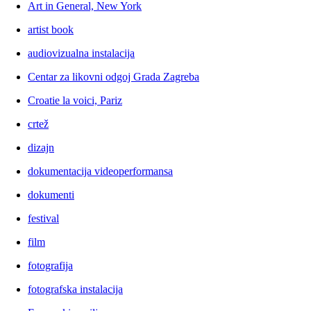
Art in General, New York
artist book
audiovizualna instalacija
Centar za likovni odgoj Grada Zagreba
Croatie la voici, Pariz
crtež
dizajn
dokumentacija videoperformansa
dokumenti
festival
film
fotografija
fotografska instalacija