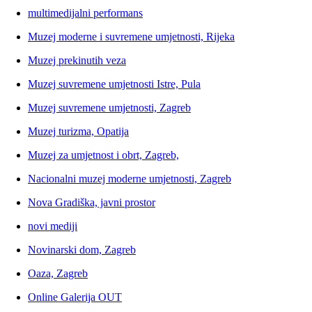
multimedijalni performans
Muzej moderne i suvremene umjetnosti, Rijeka
Muzej prekinutih veza
Muzej suvremene umjetnosti Istre, Pula
Muzej suvremene umjetnosti, Zagreb
Muzej turizma, Opatija
Muzej za umjetnost i obrt, Zagreb,
Nacionalni muzej moderne umjetnosti, Zagreb
Nova Gradiška, javni prostor
novi mediji
Novinarski dom, Zagreb
Oaza, Zagreb
Online Galerija OUT