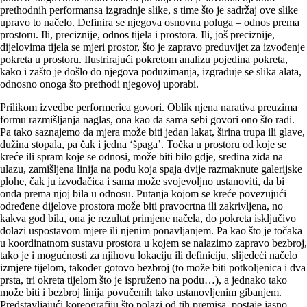
prethodnih performansa izgradnje slike, s time što je sadržaj ove slike
upravo to načelo. Definira se njegova osnovna poluga – odnos prema
prostoru. Ili, preciznije, odnos tijela i prostora. Ili, još preciznije,
dijelovima tijela se mjeri prostor, što je zapravo preduvijet za izvođenje
pokreta u prostoru. Ilustrirajući pokretom analizu pojedina pokreta,
kako i zašto je došlo do njegova poduzimanja, izgrađuje se slika alata,
odnosno onoga što prethodi njegovoj uporabi.
Prilikom izvedbe performerica govori. Oblik njena narativa preuzima
formu razmišljanja naglas, ona kao da sama sebi govori ono što radi.
Pa tako saznajemo da mjera može biti jedan lakat, širina trupa ili glave,
dužina stopala, pa čak i jedna ‘špaga’. Točka u prostoru od koje se
kreće ili spram koje se odnosi, može biti bilo gdje, sredina zida na
ulazu, zamišljena linija na podu koja spaja dvije razmaknute galerijske
plohe, čak ju izvođačica i sama može svojevoljno ustanoviti, da bi
onda prema njoj bila u odnosu. Putanja kojom se kreće povezujući
određene dijelove prostora može biti pravocrtna ili zakrivljena, no
kakva god bila, ona je rezultat primjene načela, do pokreta isključivo
dolazi uspostavom mjere ili njenim ponavljanjem. Pa kao što je točaka
u koordinatnom sustavu prostora u kojem se nalazimo zapravo bezbroj,
tako je i mogućnosti za njihovu lokaciju ili definiciju, slijedeći načelo
izmjere tijelom, također gotovo bezbroj (to može biti potkoljenica i dva
prsta, tri okreta tijelom što je ispruženo na podu…), a jednako tako
može biti i bezbroj linija povučenih tako ustanovljenim gibanjem.
Predstavljajući koreografiju što polazi od tih premisa, postaje jasno