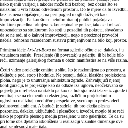
kako njenih varijacija također može biti bezbroj, bez obzira što se
nalazimo u vrlo fiksno određenom prostoru. Do te mjere da bi izvedbu,
bez usmena objašnjenja, na prvi pogled mogli doživjeti kao
improvizaciju. Pa kao što se neinformiranoj publici pojašnjava
struktura pojedina primjera iz konceptualne prakse, tako se i mi sada
upoznajemo sa strukturom što stoji u pozadini tih pokreta, shvaćamo
da se ne radi ni o kakvoj improvizaciji, nego o preciznoj provedbi
načela, odnosno razrađenom sustavu primjenjivom na bilo koji prostor.
Primjena ideje
Art-Act-Boxa
na format galerije očituje se, dakako, i u
vizualnom smislu. Preseljenje (ili povratak) u galeriju, ili bi bolje bilo
reći, uzimanje galerijskog formata u obzir, manifestira se na više razina.
Četiri video projekcije emitiraju sliku što je razlomljena po prostoru, a
uključuje pod, strop i hodnike. Ne postoji, dakle, klasična projekciona
ploha, nego je to unutrašnja arhitektura zgrade. Zahvaljujući njenoj
konfiguraciji, te projekcije kao da odlaze iza uglova, neočekivano se
pojavljuju u refleksu na staklu pa kao da hologramski izlaze iz zgrade i
emitiraju se na elementima eksterijera, različitim projekcionim
uglovima realiziraju neobične perspektive, sveukupno proizvodeći
jedinstveni ambijent. A budući je sadržaj tih projekcija plesna
pozornica, dakako, uključujući i plesačice u izvedbi, moglo bi se reći
kako je poprište plesnog medija preseljeno u ono galerijsko. Te da su
pri tome oba djelatno iskorištena u realizaciji vizualne dimenzije ove
analize plesnog materijala.