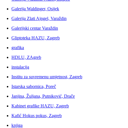
Galerija Waldinger, Osijek
Galerija Zlati Ajngel, Varaždin
Galerijski centar Varaždin
Gliptoteka HAZU, Zagreb
grafika
HDLU, ZAgreb
instalacija
Institu za suvremenu umjetnost, Zagreb
Istarska sabornica, Poreč
Janjina, Žuljana, Putniković, Drače
Kabinet grafike HAZU, Zagreb
Kafić Hokus pokus, Zagreb
knjiga