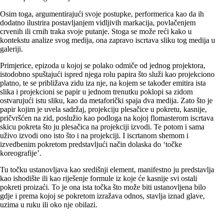
Osim toga, argumentirajući svoje postupke, performerica kao da ih
dodatno ilustrira postavljanjem vidljivih markacija, povlačenjem
crvenih ili crnih traka svoje putanje. Stoga se može reći kako u
kontekstu analize svog medija, ona zapravo iscrtava sliku tog medija u
galeriji.
Primjerice, epizoda u kojoj se polako odmiče od jednog projektora,
istodobno spuštajući ispred njega rolu papira što služi kao projekciono
platno, te se približava zidu iza nje, na kojem se također emitira ista
slika i projekcioni se papir u jednom trenutku poklopi sa zidom
ostvarujući istu sliku, kao da metaforički spaja dva medija. Zato što je
papir kojim je uvela sadržaj, projekciju plesačice u pokretu, kasnije,
pričvršćen na zid, poslužio kao podloga na kojoj flomasterom iscrtava
skicu pokreta što ju plesačica na projekciji izvodi. Te potom i sama
uživo izvodi ono isto što i na projekciji. I iscrtanom shemom i
izvedbenim pokretom predstavljući način dolaska do ‘točke
koreografije’.
Tu točku ustanovljava kao središnji element, manifestno ju predstavlja
kao ishodište ili kao riješenje formule iz koje će kasnije svi ostali
pokreti proizaći. To je ona ista točka što može biti ustanovljena bilo
gdje i prema kojoj se pokretom izražava odnos, stavlja iznad glave,
uzima u ruku ili oko nje obilazi.