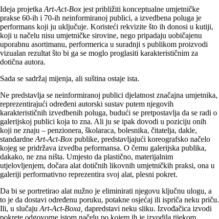
Ideja projetka
Art-Act-Box
jest približiti konceptualne umjetničke
prakse 60-ih i 70-ih neinformiranoj publici, a izvedbena poluga je
performans koji ju uključuje. Koristeći rekvizite što ih donosi u kutiji,
koji u načelu nisu umjetničke sirovine, nego pripadaju uobičajenu
uporabnu asortimanu, performerica u suradnji s publikom proizvodi
vizualan rezultat što bi ga se moglo proglasiti karakterističnim za
dotična autora.
Sada se sadržaj mijenja, ali suština ostaje ista.
Ne predstavlja se neinformiranoj publici djelatnost značajna umjetnika,
reprezentirajući određeni autorski sustav putem njegovih
karakterističnih izvedbenih poluga, budući se pretpostavlja da se radi o
galerijskoj publici koja to zna. Ali ju se ipak dovodi u poziciju onih
koji ne znaju – penzionera, školaraca, bolesnika, čitatelja, dakle,
standardne
Art-Act-Box
publike, predstavljajući koreografsko načelo
kojeg se pridržava izvedba peformansa. O čemu galerijska publika,
dakako, ne zna ništa. Umjesto da plastično, materijalnim
utjelovljenjem, dočara alat dotičnih likovnih umjetničkih praksi, ona u
galeriji performativno reprezentira svoj alat, plesni pokret.
Da bi se portretirao alat nužno je eliminirati njegovu ključnu ulogu, a
to je da dostavi određenu poruku, potakne osjećaj ili ispriča neku priču.
Ili, u slučaju
Art-Act-Boxa,
dapredstavi neku sliku. Izvođačica izvodi
pokrete odgovorne istom načelu po kojem ih je izvodila tijekom