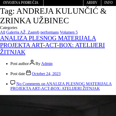
OSVOJENA PODRUČJA
ARHIV
INFO
Tag:
ANDREJA KULUNČIĆ &
ZRINKA UŽBINEC
Categories
All
Galerija AŽ, Zagreb
performans
Volumen 5
ANALIZA PLESNOG MATERIJALA
PROJEKTA ART-ACT-BOX: ATELIJERI
ŽITNJAK
Post author
By
Admin
Post date
October 24, 2023
No Comments
on ANALIZA PLESNOG MATERIJALA
PROJEKTA ART-ACT-BOX: ATELIJERI ŽITNJAK