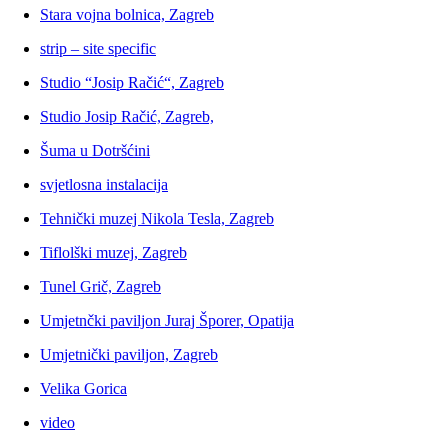
Stara vojna bolnica, Zagreb
strip – site specific
Studio “Josip Račić“, Zagreb
Studio Josip Račić, Zagreb,
Šuma u Dotršćini
svjetlosna instalacija
Tehnički muzej Nikola Tesla, Zagreb
Tiflolški muzej, Zagreb
Tunel Grič, Zagreb
Umjetnčki paviljon Juraj Šporer, Opatija
Umjetnički paviljon, Zagreb
Velika Gorica
video