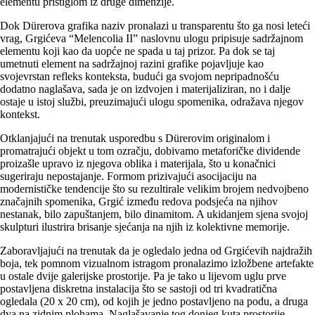
elementu pristiglom iz druge dimenzije.
Dok Dürerova grafika naziv pronalazi u transparentu što ga nosi leteći
vrag, Grgićeva “Melencolia II” naslovnu ulogu pripisuje sadržajnom
elementu koji kao da uopće ne spada u taj prizor. Pa dok se taj
umetnuti element na sadržajnoj razini grafike pojavljuje kao
svojevrstan refleks konteksta, budući ga svojom nepripadnošću
dodatno naglašava, sada je on izdvojen i materijaliziran, no i dalje
ostaje u istoj službi, preuzimajući ulogu spomenika, odražava njegov
kontekst.
Otklanjajući na trenutak usporedbu s Dürerovim originalom i
promatrajući objekt u tom ozračju, dobivamo metaforičke dividende
proizašle upravo iz njegova oblika i materijala, što u konačnici
sugeriraju nepostajanje. Formom prizivajući asocijaciju na
modernističke tendencije što su rezultirale velikim brojem nedvojbeno
značajnih spomenika, Grgić između redova podsjeća na njihov
nestanak, bilo zapuštanjem, bilo dinamitom. A ukidanjem sjena svojoj
skulpturi ilustrira brisanje sjećanja na njih iz kolektivne memorije.
Zaboravljajući na trenutak da je ogledalo jedna od Grgićevih najdražih
boja, tek pomnom vizualnom istragom pronalazimo izložbene artefakte
u ostale dvije galerijske prostorije. Pa je tako u lijevom uglu prve
postavljena diskretna instalacija što se sastoji od tri kvadratična
ogledala (20 x 20 cm), od kojih je jedno postavljeno na podu, a druga
dva na zidnim plohama. Naglašavanje tog donjeg kuta prostorije