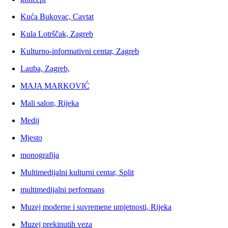
Kuća Bukovac, Cavtat
Kula Lotrščak, Zagreb
Kulturno-informativni centar, Zagreb
Lauba, Zagreb,
MAJA MARKOVIĆ
Mali salon, Rijeka
Medij
Mjesto
monografija
Multimedijalni kulturni centar, Split
multimedijalni performans
Muzej moderne i suvremene umjetnosti, Rijeka
Muzej prekinutih veza