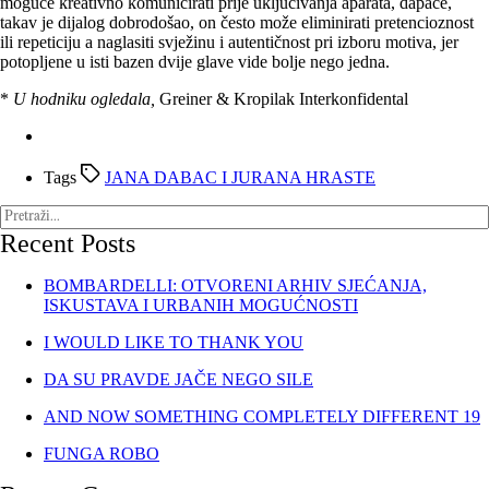
moguće kreativno komunicirati prije uključivanja aparata, dapače,
takav je dijalog dobrodošao, on često može eliminirati pretencioznost
ili repeticiju a naglasiti svježinu i autentičnost pri izboru motiva, jer
potopljene u isti bazen dvije glave vide bolje nego jedna.
*
U hodniku ogledala,
Greiner & Kropilak Interkonfidental
Tags
JANA DABAC I JURANA HRASTE
Recent Posts
BOMBARDELLI: OTVORENI ARHIV SJEĆANJA,
ISKUSTAVA I URBANIH MOGUĆNOSTI
I WOULD LIKE TO THANK YOU
DA SU PRAVDE JAČE NEGO SILE
AND NOW SOMETHING COMPLETELY DIFFERENT 19
FUNGA ROBO