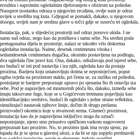
rezultira i suprotnim ogledalnim djelovanjem s obzirom na poliedar.
Nasuprot izostanku odraza u njegovim zrcalima, ovdje nam je odraz
uvijek u središtu tog kuta. Gdjegod se pomakli, dakako, u njegovom
dosegu, uvijek nam je sredina glave u točci gdje se susreću tri ogledala.
Instalacija, pak, u slijedećoj prostoriji naš odraz ponovo ukida. I ne
samo naš odraz, nego kao da poništava i samu sebe. Na sredini poda
pentagonalna dijela te prostorije, nalazi se također vrlo diskretna
ogledalna instalacija. Naime, desetak centimetara visoka i
sedamdesetak centimetara dugačka, okomito postavljena na podlogu,
dva ogledala čine pravi kut. Ona, dakako, odražavaju pod ispred sebe,
no budući se isti pod nastavlja i iza njih, ogledala kao da postaju
prozirna. Barijera koju ustanovljuju doima se nepostojećom, poput
ogiba svjetla na prozirnom staklu, pri čemu se, za razliku od poliedra,
postojanje te barijere prepoznaje upravo po sjenama što ih ostavlja iza
sebe. Pod je napravljen od mramornih ploča što, dakako, između sebe
imaju takozvane fuge, koje se u Grgićevom tretmanu pojavljuju kao
identifikacijsko sredstvo, budući ih ogledalo s jedne strane reflektira,
simulirajući nastavak njihove linije, dočim ih drugo prelama
proizvodeći okomicu koje u stvarnosti nema. Glumeći prozirnost,
instalacija kao da je napravljena isključivo stoga da označi
nepostojanje, njeno smo prisustvo optičkom varkom nagovoreni
prepoznati kao prozirno. No, to prozirno ipak ima svoju sjenu, pa
ispada da je ta sjena u glavnoj ulozi, a da bi se nju uspjelo predstaviti
kao sadržaj instalacije, ostale je elemente trebalo poništiti