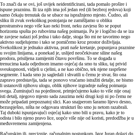
To znači da se ovi, još uvijek neidentificirani, tada pomalo prošire i
ispune prazninu. Ili iza njih ima još jedan red (ili bezbroj redova) koji
samo čekaju trenutak da se ubace na ispražnjeno mjesto. Čudno, ali
sliku ili zvuk svekolikog postojanja ne zamišljamo u obliku
prostranstva nego više kao neki front, neku zavjesu što se poput
horizonta spušta po rubovima našeg poimanja. Pa je i logično da se iza
te zavjese nalazi još jedna i tako dalje, stoga što mi ne tavorimo nego
aktivno sudjelujemo i tako se pomičemo kroz prostor doživljaja.
Svekolikost je jednako aktivna, prati naše kretanje, popunjava praznine
u svojim linijama, a ponekad je, uslijed neočekivane siline našeg
prodora, prisiljena zamijeniti čitavu površinu. To se događa u
trenucima kada odjednom imamo osjećaj da smo tu sliku, taj privid
sveukupnosti, vidjeli u cjelini, a ne kao obično, tek njene raspršene
segmente. I kada smo ju sagledali i shvatili u čemu je stvar, što ona
zapravo predstavlja, tada se ponovo vraćamo istražiti detalje, ne bismo
li ustanovili njihovu ulogu, oblik njihove izgradnje našeg poimanja
svega. Zumirajući na pojedinost, primjećujemo kako to više nije onaj
isti detalj, njegovo mjesto sada zauzima neki drugi koji ni po čemu ne
može pripadati prepoznatoj slici. Kao snajperom šaramo lijevo desno,
bezuspješno, ništa ne odgovara strukturi što smo ju netom razabrali.
Taj duboki ispunjavajući osjećaj kako smo bili u pravu, kako je to
odista i bilo njeno pravo lice, uopće više nije od koristi, predodžba je u
međuvremenu zamijenjena.
Računskim ili, preciznije, računalnim postupkom, Igor Juran dolazi do