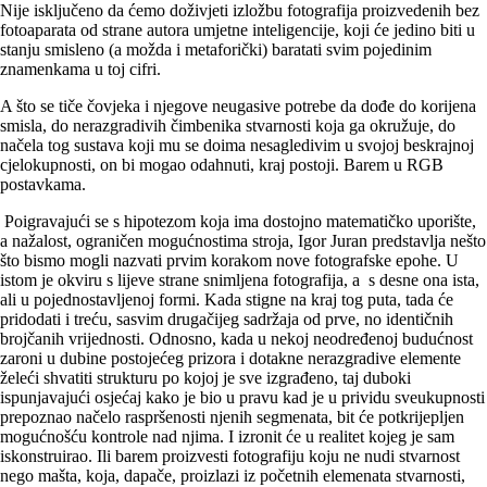
Nije isključeno da ćemo doživjeti izložbu fotografija proizvedenih bez
fotoaparata od strane autora umjetne inteligencije, koji će jedino biti u
stanju smisleno (a možda i metaforički) baratati svim pojedinim
znamenkama u toj cifri.
A što se tiče čovjeka i njegove neugasive potrebe da dođe do korijena
smisla, do nerazgradivih čimbenika stvarnosti koja ga okružuje, do
načela tog sustava koji mu se doima nesagledivim u svojoj beskrajnoj
cjelokupnosti, on bi mogao odahnuti, kraj postoji. Barem u RGB
postavkama.
Poigravajući se s hipotezom koja ima dostojno matematičko uporište,
a nažalost, ograničen mogućnostima stroja, Igor Juran predstavlja nešto
što bismo mogli nazvati prvim korakom nove fotografske epohe. U
istom je okviru s lijeve strane snimljena fotografija, a s desne ona ista,
ali u pojednostavljenoj formi. Kada stigne na kraj tog puta, tada će
pridodati i treću, sasvim drugačijeg sadržaja od prve, no identičnih
brojčanih vrijednosti. Odnosno, kada u nekoj neodređenoj budućnost
zaroni u dubine postojećeg prizora i dotakne nerazgradive elemente
želeći shvatiti strukturu po kojoj je sve izgrađeno, taj duboki
ispunjavajući osjećaj kako je bio u pravu kad je u prividu sveukupnosti
prepoznao načelo raspršenosti njenih segmenata, bit će potkrijepljen
mogućnošću kontrole nad njima. I izronit će u realitet kojeg je sam
iskonstruirao. Ili barem proizvesti fotografiju koju ne nudi stvarnost
nego mašta, koja, dapače, proizlazi iz početnih elemenata stvarnosti,