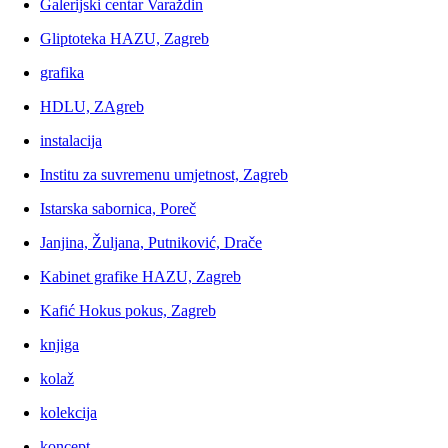
Galerijski centar Varaždin
Gliptoteka HAZU, Zagreb
grafika
HDLU, ZAgreb
instalacija
Institu za suvremenu umjetnost, Zagreb
Istarska sabornica, Poreč
Janjina, Žuljana, Putniković, Drače
Kabinet grafike HAZU, Zagreb
Kafić Hokus pokus, Zagreb
knjiga
kolaž
kolekcija
koncept