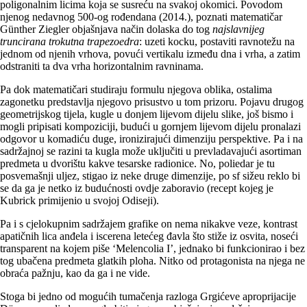
poligonalnim licima koja se susreću na svakoj okomici. Povodom
njenog nedavnog 500-og rođendana (2014.), poznati matematičar
Günther Ziegler objašnjava način dolaska do tog
najslavnijeg
truncirana trokutna trapezoedra
: uzeti kocku, postaviti ravnotežu na
jednom od njenih vrhova, povući vertikalu između dna i vrha, a zatim
odstraniti ta dva vrha horizontalnim ravninama.
Pa dok matematičari studiraju formulu njegova oblika, ostalima
zagonetku predstavlja njegovo prisustvo u tom prizoru. Pojavu drugog
geometrijskog tijela, kugle u donjem lijevom dijelu slike, još bismo i
mogli pripisati kompoziciji, budući u gornjem lijevom dijelu pronalazi
odgovor u komadiću duge, ironizirajući dimenziju perspektive. Pa i na
sadržajnoj se razini ta kugla može uključiti u prevladavajući asortiman
predmeta u dvorištu kakve tesarske radionice. No, poliedar je tu
posvemašnji uljez, stigao iz neke druge dimenzije, po sf sižeu reklo bi
se da ga je netko iz budućnosti ovdje zaboravio (recept kojeg je
Kubrick primijenio u svojoj Odiseji).
Pa i s cjelokupnim sadržajem grafike on nema nikakve veze, kontrast
apatičnih lica anđela i iscerena letećeg đavla što stiže iz osvita, noseći
transparent na kojem piše ‘Melencolia I’, jednako bi funkcionirao i bez
tog ubačena predmeta glatkih ploha. Nitko od protagonista na njega ne
obraća pažnju, kao da ga i ne vide.
Stoga bi jedno od mogućih tumačenja razloga Grgićeve aproprijacije