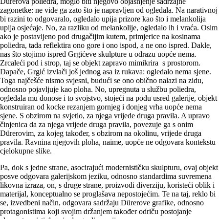
Dürerova poliedra, moglo biti njegovo objašnjenje sadržajne
zagonetke: ne vide ga zato što je napravljen od ogledala. Na narativnoj
bi razini to odgovaralo, ogledalo upija prizore kao što i melankolija
upija osjećaje. No, za razliku od melankolije, ogledalo ih i vraća. Osim
ako je postavljeno pod drugačijim kutem, primjerice na kosinama
poliedra, tada reflektira ono gore i ono ispod, a ne ono ispred. Dakle,
nas što stojimo ispred Grgićeve skulpture u odrazu uopće nema.
Zrcaleći pod i strop, taj se objekt zapravo mimikrira s prostorom.
Dapače, Grgić izvlači još jednog asa iz rukava: ogledalo nema sjene.
Toga najčešće nismo svjesni, budući se ono obično nalazi na zidu,
odnosno pojavljuje kao ploha. No, upregnuta u službu poliedra,
ogledala mu donose i to svojstvo, stojeći na podu usred galerije, objekt
konstruiran od kocke rezanjem gornjeg i donjeg vrha uopće nema
sjene. S obzirom na svjetlo, za njega vrijede druga pravila. A upravo
činjenica da za njega vrijede druga pravila, povezuje ga s onim
Dürerovim, za kojeg također, s obzirom na okolinu, vrijede druga
pravila. Ravnina njegovih ploha, naime, uopće ne odgovara kontekstu
cjelokupne slike.
Pa, dok s jedne strane, asocirajući modernističku skulpturu, ovaj objekt
posve odgovara galerijskom jeziku, odnosno standardima suvremena
likovna izraza, on, s druge strane, proizvodi diverziju, koristeći oblik i
materijal, konceptualno se proglašava nepostojećim. Te na taj, reklo bi
se, izvedbeni način, odgovara sadržaju Dürerove grafike, odnosno
protagonistima koji svojim držanjem također odriču postojanje