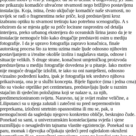
ne prikazuju komadiće uhvaćene stvarnosti nego brižljivo postavljenu
instalaciju. Koja, istina, često uključuje komadiće naše stvarnosti, no
uvijek se radi o fragmentima neke priče, koji predstavljeni kroz
izabranu optiku tu stvarnost tretiraju kao potrebnu scenografiju. A s
obzirom da se mjesta gdje su priče locirane rasprostiru od detalja
interijera, preko urbanog eksterijera do oceanskih širina jasno da je te
instalacije nemoguće bilo kako drugačije predstaviti osim u mediju
fotografije. I da je upravo fotografija zapravo konačnica, finale
autorskog procesa što za temu uzima male ljude odnosno njihovim
postavljanjem u i/realne okoliše izolira i naglašava stanja, odnose i
situacije velikih. S druge strane, konačnost umjetničkog proizvoda
predstavljena u mediju fotografije dovedena je u pitanje. Iako motive
nije moguće drugačije izložiti, te iako su oni namješteni, odnosno
vizualno podređeni kadru, ipak je fotografija tek sredstvo njihova
prikazivanja, ona je u službi koncepta. Bijele figurice (ima i jedna crna)
što su visoke otprilike pet centimetara, predstavljaju ljude u raznim
stajaćim ili sjedećim položajima koji se nalaze u, za njih,
predimenzioniranom svijetu. Naravno, taj je svijet realne veličine, a
Liliputanci su u njega zalutali i zatečeni su pred nepremostivim
preprekama, izloženi smrtnim opasnostima ili mu se, pak, u
nemogućnosti da sagledaju njegovo konkretno obličje, beskrajno čude.
Ponekad su sami, u univerzumskim konstelacijama svjetla i sjene
razmišljaju o nesagledivim tajnama vlastite egzistencije. Ponekad su u
paru, momak i djevojka očijukaju sjedeći pred ogledalom okruženi