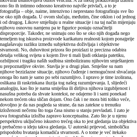
likovima ustanovljava odnos veličina. A za medij prikazivanja izabiru
ono što ih intimno odnosno kreativno najviše privlači, a to je
fotografija – obje, naime, intenzivno i neprestano fotografiraju sve što
se oko njih događa. U ovom slučaju, međutim, čine otklon i od jednog
i od drugog. Likove smještaju u realne situacije i na taj način mijenjaju
njihovu osnovnu namjenu pa te figurice postaju označitelji
disproporcije. Također, ne snimaju ono što se oko njih događa nego
temeljem tog iskustva proizvode karikaturu realnosti kojom ponajprije
naglašavaju razliku između subjektivna doživljaja i objektivne
stvarnosti. No, duhovitost prizora što proizlazi iz pre­cizna odabira
detalja velikog svijeta u kojem žive ti mali ljudi otklanja patetiku,
ozbiljnost i tragiku naših sudbina simboliziranu njihovim smještanjem
u prepoznatljive okvire. Stavlja je u drugi plan. Smješne su nam
njihove bezizlazne situacije, njihovo čuđenje i nemogućnost shvaćanja
onoga što nam je samo po sebi razumljivo. I upravo je time izolirana,
oslikana ili raskrinkana iluzija tog našeg razumijevanja. I, slijedeći
analogiju, kao što je nama smiješna ili dirljiva njihova izgubljenost i
nasušna potreba da shvate kontekst, ne odajemo li i sami ponekad
nekom trećem oku sličan dojam. Ono čak i ne mora biti toliko veće,
dovoljno je da nas pogleda sa strane, da nas zatekne u trenutku
izloženosti nečemu što toga časa nismo u stanju prevladati. I zato je
ova fotografska izložba zapravo konceptualna. Zato što je u njenu
perspektivu uključeno iskustvo trećeg oka to jest gledanja iza objektiva
i prebačeno u ideju takva gledanja. U autorski prijevod, simboličku
prispodobu hvatanja komadića stvarnosti. A o tome je već itekako