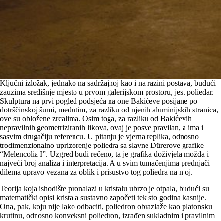
Ključni izložak, jednako na sadržajnoj kao i na razini postava, budući
zauzima središnje mjesto u prvom galerijskom prostoru, jest poliedar.
Skulptura na prvi pogled podsjeća na one Bakićeve posijane po
dotrščinskoj šumi, međutim, za razliku od njenih aluminijskih stranica,
ove su obložene zrcalima. Osim toga, za razliku od Bakićevih
nepravilnih geometriziranih likova, ovaj je posve pravilan, a ima i
sasvim drugačiju referencu. U pitanju je vjerna replika, odnosno
trodimenzionalno uprizorenje poliedra sa slavne Dürerove grafike
“Melencolia I”. Uzgred budi rečeno, ta je grafika doživjela možda i
najveći broj analiza i interpretacija. A u svim tumačenjima prednjači
dilema upravo vezana za oblik i prisustvo tog poliedra na njoj.
Teorija koja ishodište pronalazi u kristalu ubrzo je otpala, budući su
matematički opisi kristala sustavno započeti tek sto godina kasnije.
Ona, pak, koju nije lako odbaciti, poliedron obrazlaže kao platonsku
krutinu, odnosno konveksni poliedron, izrađen sukladnim i pravilnim