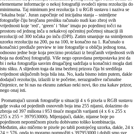
elementarne informacije o nekoj fotografiji svodeći njenu rezoluciju do
minimuma. Taj minimum jest rezolucija 1 u RGB sustavu i naziva se
‘lokalna boja’. Juran započinje od inicijalna stanja – snimljene
fotografije čiju brojčanu presliku računalo nudi kao zbroj svih
vrijednosti koje ‘red’, ‘green’ i ‘blue’ imaju po pojedinoj točci na
prostoru od jednog inča u nekakvoj općenitoj početnoj situaciji ili
rezoluciji od 300 točaka po inču (DPI). Zatim smanjuje na snimljenom
uzorku rezoluciju na 200, pa na 100, te konačno na 1. Računalo u
konačnici predlaže preview te iste fotografije u obličju jednog tona,
odnosno jedne boje koja precizno proizlazi iz brojčanih vrijednosti svih
boja na dotičnoj fotografiji. Više nego opravdana pretpostavka jest da
bi i neka fotografija sasvim drugačijeg sadržaja u konačnici mogla dati
istu sliku. A slijedom toga da ima bezbroj prizora čija bi središnja
vrijednost uključenih boja bila ista. No, kada bismo istim putem, dakle
dodajući rezoluciju, izlazili iz te početne, nerazgradive računalne
činjenice, ne bi nas na ekranu zatekao neki novi, tko zna kakav prizor,
nego onaj isti.
Promatrajući uzorak fotografije u situaciji 4 x 6 pixela u RGB sustavu
gdje svaka od pojedinih osnovnih boja ima 255 nijansi, dolazimo do
zbroja od 397 miliona i 953 tisuće mogućih varijanti (4 x 6 x 255 x
255 x 255 = 397953000). Mijenjajući, dakle, nijanse boje po
pojedinom nepomičnom pixelu dobivamo toliko kombinacija.
Međutim, ako mičemo te pixele po tabli postojećeg uzorka, dakle, 24 x
24 = 576, onda to moramo pomnožiti s 397953000 i dobili smo sve