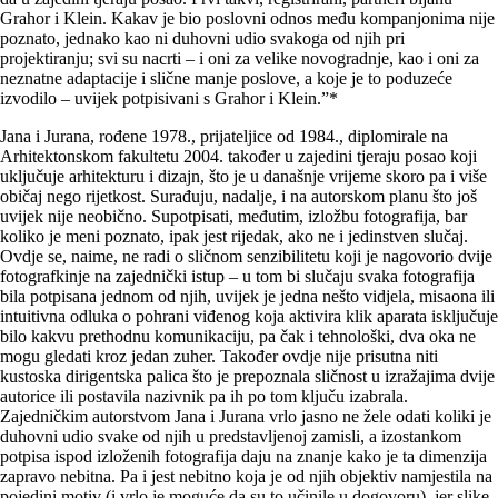
Grahor i Klein. Kakav je bio poslovni odnos među kompanjonima nije
poznato, jednako kao ni duhovni udio svakoga od njih pri
projektiranju; svi su nacrti – i oni za velike novogradnje, kao i oni za
neznatne adaptacije i slične manje poslove, a koje je to poduzeće
izvodilo – uvijek potpisivani s Grahor i Klein.”*
Jana i Jurana, rođene 1978., prijateljice od 1984., diplomirale na
Arhitektonskom fakultetu 2004. također u zajedini tjeraju posao koji
uključuje arhitekturu i dizajn, što je u današnje vrijeme skoro pa i više
običaj nego rijetkost. Surađuju, nadalje, i na autorskom planu što još
uvijek nije neobično. Supotpisati, međutim, izložbu fotografija, bar
koliko je meni poznato, ipak jest rijedak, ako ne i jedinstven slučaj.
Ovdje se, naime, ne radi o sličnom senzibilitetu koji je nagovorio dvije
fotografkinje na zajednički istup – u tom bi slučaju svaka fotografija
bila potpisana jednom od njih, uvijek je jedna nešto vidjela, misaona ili
intuitivna odluka o pohrani viđenog koja aktivira klik aparata isključuje
bilo kakvu prethodnu komunikaciju, pa čak i tehnološki, dva oka ne
mogu gledati kroz jedan zuher. Također ovdje nije prisutna niti
kustoska dirigentska palica što je prepoznala sličnost u izražajima dvije
autorice ili postavila nazivnik pa ih po tom ključu izabrala.
Zajedničkim autorstvom Jana i Jurana vrlo jasno ne žele odati koliki je
duhovni udio svake od njih u predstavljenoj zamisli, a izostankom
potpisa ispod izloženih fotografija daju na znanje kako je ta dimenzija
zapravo nebitna. Pa i jest nebitno koja je od njih objektiv namjestila na
pojedini motiv (i vrlo je moguće da su to učinile u dogovoru), jer slike