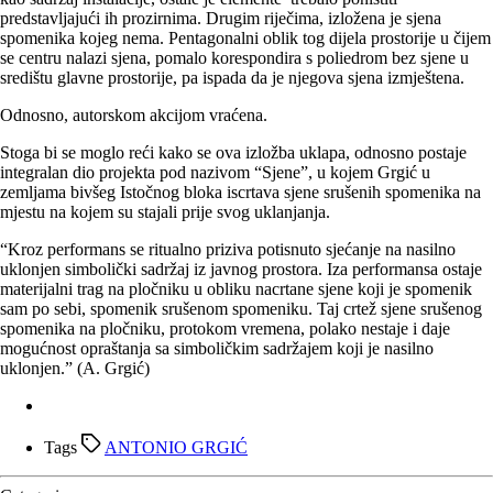
predstavljajući ih prozirnima. Drugim riječima, izložena je sjena
spomenika kojeg nema. Pentagonalni oblik tog dijela prostorije u čijem
se centru nalazi sjena, pomalo korespondira s poliedrom bez sjene u
središtu glavne prostorije, pa ispada da je njegova sjena izmještena.
Odnosno, autorskom akcijom vraćena.
Stoga bi se moglo reći kako se ova izložba uklapa, odnosno postaje
integralan dio projekta pod nazivom “Sjene”, u kojem Grgić u
zemljama bivšeg Istočnog bloka iscrtava sjene srušenih spomenika na
mjestu na kojem su stajali prije svog uklanjanja.
“Kroz performans se ritualno priziva potisnuto sjećanje na nasilno
uklonjen simbolički sadržaj iz javnog prostora. Iza performansa ostaje
materijalni trag na pločniku u obliku nacrtane sjene koji je spomenik
sam po sebi, spomenik srušenom spomeniku. Taj crtež sjene srušenog
spomenika na pločniku, protokom vremena, polako nestaje i daje
mogućnost opraštanja sa simboličkim sadržajem koji je nasilno
uklonjen.” (A. Grgić)
Tags
ANTONIO GRGIĆ