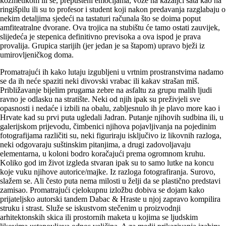
kozmetikom ili se, prepušteni emocijama, voze na kazaljci sata kao na
ringišpilu ili su to profesor i student koji nakon predavanja razglabaju o
nekim detaljima sjedeći na tastaturi računala što se doima poput
amfiteatralne dvorane. Ova trojica na stubištu će tamo ostati zauvijek,
slijedeća je stepenica definitivno previsoka a ova ispod je prava
provalija. Grupica starijih (jer jedan je sa štapom) upravo bježi iz
umirovljeničkog doma.
Promatrajući ih kako lutaju izgubljeni u vrtnim prostranstvima nadamo
se da ih neće spaziti neki divovski vrabac ili kakav strašan miš.
Približavanje bijelim prugama zebre na asfaltu za grupu malih ljudi
ravno je odlasku na stratište. Neki od njih ipak su preživjeli sve
opasnosti i nedaće i izbili na obalu, zabljesnulo ih je plavo more kao i
Hrvate kad su prvi puta ugledali Jadran. Putanje njihovih sudbina ili, u
galerijskom prijevodu, čimbenici njihova pojavljivanja na pojedinim
fotografijama različiti su, neki figuriraju isključivo iz likovnih razloga,
neki odgovaraju suštinskim pitanjima, a drugi zadovoljavaju
elementarna, u koloni bodro koračajući prema ogromnom kruhu.
Koliko god im život izgleda stvaran ipak su to samo lutke na koncu
koje vuku njihove autorice/majke. Iz razloga fotografiranja. Surovo,
slažem se. Ali često puta nema milosti u želji da se plastično predstavi
zamisao. Promatrajući cjelokupnu izložbu dobiva se dojam kako
prijateljsko autorski tandem Dabac & Hraste u njoj zapravo kompilira
struku i strast. Služe se iskustvom stečenim u proizvodnji
arhitektonskih skica ili prostornih maketa u kojima se ljudskim