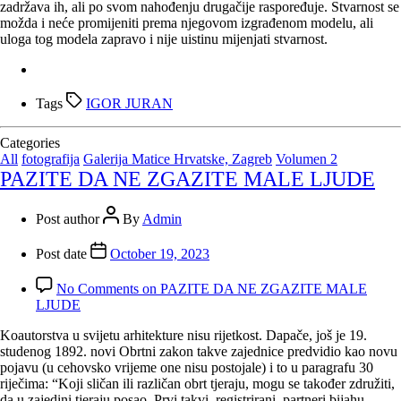
zadržava ih, ali po svom nahođenju drugačije raspoređuje. Stvarnost se
možda i neće promijeniti prema njegovom izgrađenom modelu, ali
uloga tog modela zapravo i nije uistinu mijenjati stvarnost.
Tags
IGOR JURAN
Categories
All
fotografija
Galerija Matice Hrvatske, Zagreb
Volumen 2
PAZITE DA NE ZGAZITE MALE LJUDE
Post author
By
Admin
Post date
October 19, 2023
No Comments
on PAZITE DA NE ZGAZITE MALE
LJUDE
Koautorstva u svijetu arhitekture nisu rijetkost. Dapače, još je 19.
studenog 1892. novi Obrtni zakon takve zajednice predvidio kao novu
pojavu (u cehovsko vrijeme one nisu postojale) i to u paragrafu 30
riječima: “Koji sličan ili različan obrt tjeraju, mogu se također združiti,
da u zajedini tjeraju posao. Prvi takvi, registrirani, partneri bijahu