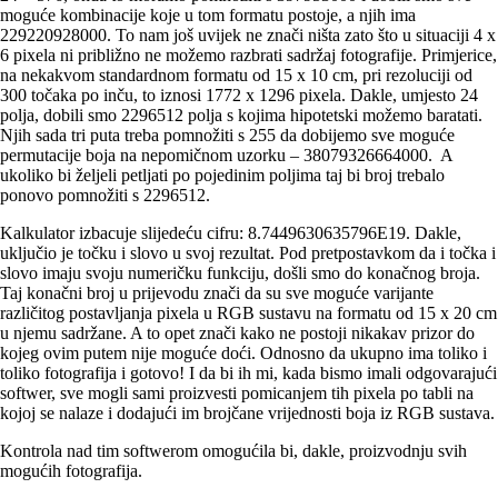
moguće kombinacije koje u tom formatu postoje, a njih ima
229220928000. To nam još uvijek ne znači ništa zato što u situaciji 4 x
6 pixela ni približno ne možemo razbrati sadržaj fotografije. Primjerice,
na nekakvom standardnom formatu od 15 x 10 cm, pri rezoluciji od
300 točaka po inču, to iznosi 1772 x 1296 pixela. Dakle, umjesto 24
polja, dobili smo 2296512 polja s kojima hipotetski možemo baratati.
Njih sada tri puta treba pomnožiti s 255 da dobijemo sve moguće
permutacije boja na nepomičnom uzorku – 38079326664000. A
ukoliko bi željeli petljati po pojedinim poljima taj bi broj trebalo
ponovo pomnožiti s 2296512.
Kalkulator izbacuje slijedeću cifru: 8.7449630635796E19. Dakle,
uključio je točku i slovo u svoj rezultat. Pod pretpostavkom da i točka i
slovo imaju svoju numeričku funkciju, došli smo do konačnog broja.
Taj konačni broj u prijevodu znači da su sve moguće varijante
različitog postavljanja pixela u RGB sustavu na formatu od 15 x 20 cm
u njemu sadržane. A to opet znači kako ne postoji nikakav prizor do
kojeg ovim putem nije moguće doći. Odnosno da ukupno ima toliko i
toliko fotografija i gotovo! I da bi ih mi, kada bismo imali odgovarajući
softwer, sve mogli sami proizvesti pomicanjem tih pixela po tabli na
kojoj se nalaze i dodajući im brojčane vrijednosti boja iz RGB sustava.
Kontrola nad tim softwerom omogućila bi, dakle, proizvodnju svih
mogućih fotografija.