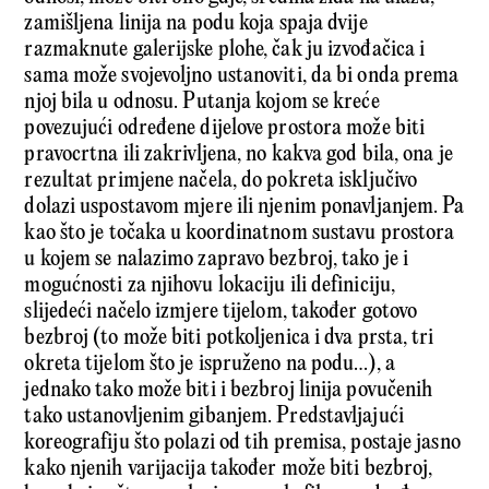
zamišljena linija na podu koja spaja dvije
razmaknute galerijske plohe, čak ju izvođačica i
sama može svojevoljno ustanoviti, da bi onda prema
njoj bila u odnosu. Putanja kojom se kreće
povezujući određene dijelove prostora može biti
pravocrtna ili zakrivljena, no kakva god bila, ona je
rezultat primjene načela, do pokreta isključivo
dolazi uspostavom mjere ili njenim ponavljanjem. Pa
kao što je točaka u koordinatnom sustavu prostora
u kojem se nalazimo zapravo bezbroj, tako je i
mogućnosti za njihovu lokaciju ili definiciju,
slijedeći načelo izmjere tijelom, također gotovo
bezbroj (to može biti potkoljenica i dva prsta, tri
okreta tijelom što je ispruženo na podu…), a
jednako tako može biti i bezbroj linija povučenih
tako ustanovljenim gibanjem. Predstavljajući
koreografiju što polazi od tih premisa, postaje jasno
kako njenih varijacija također može biti bezbroj,