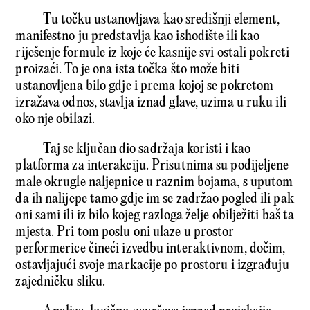
Tu točku ustanovljava kao središnji element,
manifestno ju predstavlja kao ishodište ili kao
riješenje formule iz koje će kasnije svi ostali pokreti
proizaći. To je ona ista točka što može biti
ustanovljena bilo gdje i prema kojoj se pokretom
izražava odnos, stavlja iznad glave, uzima u ruku ili
oko nje obilazi.
Taj se ključan dio sadržaja koristi i kao
platforma za interakciju. Prisutnima su podijeljene
male okrugle naljepnice u raznim bojama, s uputom
da ih nalijepe tamo gdje im se zadržao pogled ili pak
oni sami ili iz bilo kojeg razloga želje obilježiti baš ta
mjesta. Pri tom poslu oni ulaze u prostor
performerice čineći izvedbu interaktivnom, dočim,
ostavljajući svoje markacije po prostoru i izgrađuju
zajedničku sliku.