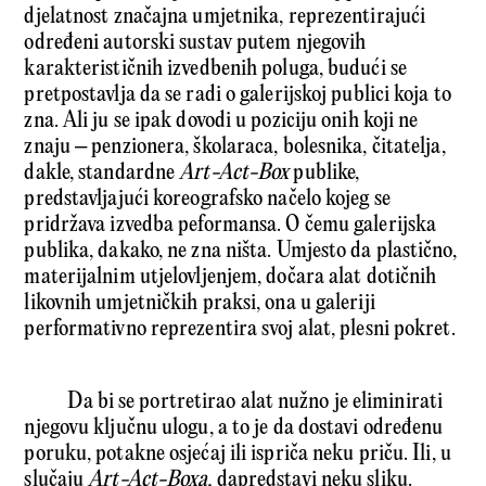
djelatnost značajna umjetnika, reprezentirajući
određeni autorski sustav putem njegovih
karakterističnih izvedbenih poluga, budući se
pretpostavlja da se radi o galerijskoj publici koja to
zna. Ali ju se ipak dovodi u poziciju onih koji ne
znaju – penzionera, školaraca, bolesnika, čitatelja,
dakle, standardne
Art-Act-Box
publike,
predstavljajući koreografsko načelo kojeg se
pridržava izvedba peformansa. O čemu galerijska
publika, dakako, ne zna ništa. Umjesto da plastično,
materijalnim utjelovljenjem, dočara alat dotičnih
likovnih umjetničkih praksi, ona u galeriji
performativno reprezentira svoj alat, plesni pokret.
Da bi se portretirao alat nužno je eliminirati
njegovu ključnu ulogu, a to je da dostavi određenu
poruku, potakne osjećaj ili ispriča neku priču. Ili, u
slučaju
Art-Act-Boxa,
dapredstavi neku sliku.