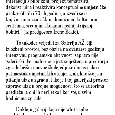
interakciji s publikom, projekt tematizira,
dekonstruira i reaktivira konceptualne umjetničke
prakse 60-ih i 70-ih godina, a izvodi se u
knjižnicama, staračkim domovima, kulturnim
centrima, srednjim školama i psihijatrijskoj
bolnici.” (iz predgovora Irene Bekić).
To također vrijedi i za Galeriju AŽ, čiji
izložbeni prostor, bez obzira na dvanaest godišnju
intenzivnu programsku aktivnost, zapravo nije
galerijski. Formalno, ona jest smještena u predvorju
zgrade bivše osnovne škole, gdje se danas nalazi
petnaestak umjetničkih atelijera, ali, kao što je u
pitanju ulaz u zgradu, tako je i taj galerijski prostor
zapravo ulaz u brojne mogućnosti što se autorima
predlažu, a oni ih nerijetko i koriste, u svim
hodnicima zgrade.
Dakle, u galeriji koja nije white cube,