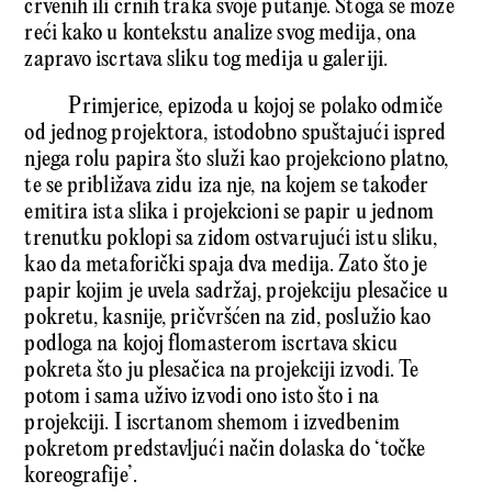
crvenih ili crnih traka svoje putanje. Stoga se može
reći kako u kontekstu analize svog medija, ona
zapravo iscrtava sliku tog medija u galeriji.
Primjerice, epizoda u kojoj se polako odmiče
od jednog projektora, istodobno spuštajući ispred
njega rolu papira što služi kao projekciono platno,
te se približava zidu iza nje, na kojem se također
emitira ista slika i projekcioni se papir u jednom
trenutku poklopi sa zidom ostvarujući istu sliku,
kao da metaforički spaja dva medija. Zato što je
papir kojim je uvela sadržaj, projekciju plesačice u
pokretu, kasnije, pričvršćen na zid, poslužio kao
podloga na kojoj flomasterom iscrtava skicu
pokreta što ju plesačica na projekciji izvodi. Te
potom i sama uživo izvodi ono isto što i na
projekciji. I iscrtanom shemom i izvedbenim
pokretom predstavljući način dolaska do ‘točke
koreografije’.