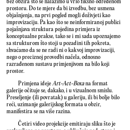
bez obzira što se nalazimo u vrlo fiksno određenom
prostoru. Do te mjere da bi izvedbu, bez usmena
objašnjenja, na prvi pogled mogli doživjeti kao
improvizaciju. Pa kao što se neinformiranoj publici
pojašnjava struktura pojedina primjera iz
konceptualne prakse, tako se i mi sada upoznajemo
sa strukturom što stoji u pozadini tih pokreta,
shvaćamo da se ne radi ni o kakvoj improvizaciji,
nego o preciznoj provedbi načela, odnosno
razrađenom sustavu primjenjivom na bilo koji
prostor.
Primjena ideje
Art-Act-Boxa
na format
galerije očituje se, dakako, i u vizualnom smislu.
Preseljenje (ili povratak) u galeriju, ili bi bolje bilo
reći, uzimanje galerijskog formata u obzir,
manifestira se na više razina.
Četiri video projekcije emitiraju sliku što je