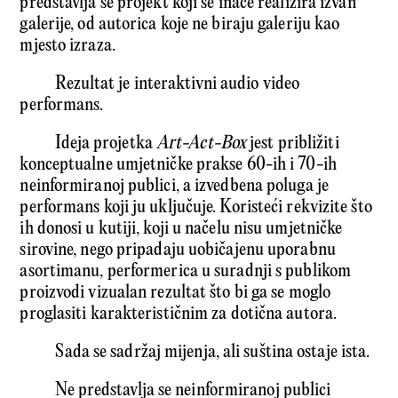
predstavlja se projekt koji se inače realizira izvan
galerije, od autorica koje ne biraju galeriju kao
mjesto izraza.
Rezultat je interaktivni audio video
performans.
Ideja projetka
Art-Act-Box
jest približiti
konceptualne umjetničke prakse 60-ih i 70-ih
neinformiranoj publici, a izvedbena poluga je
performans koji ju uključuje. Koristeći rekvizite što
ih donosi u kutiji, koji u načelu nisu umjetničke
sirovine, nego pripadaju uobičajenu uporabnu
asortimanu, performerica u suradnji s publikom
proizvodi vizualan rezultat što bi ga se moglo
proglasiti karakterističnim za dotična autora.
Sada se sadržaj mijenja, ali suština ostaje ista.
Ne predstavlja se neinformiranoj publici