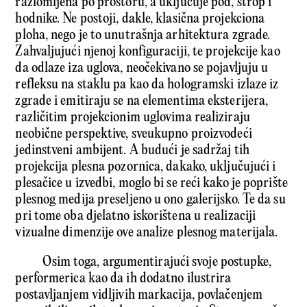
razlomljena po prostoru, a uključuje pod, strop i
hodnike. Ne postoji, dakle, klasična projekciona
ploha, nego je to unutrašnja arhitektura zgrade.
Zahvaljujući njenoj konfiguraciji, te projekcije kao
da odlaze iza uglova, neočekivano se pojavljuju u
refleksu na staklu pa kao da hologramski izlaze iz
zgrade i emitiraju se na elementima eksterijera,
različitim projekcionim uglovima realiziraju
neobične perspektive, sveukupno proizvodeći
jedinstveni ambijent. A budući je sadržaj tih
projekcija plesna pozornica, dakako, uključujući i
plesačice u izvedbi, moglo bi se reći kako je poprište
plesnog medija preseljeno u ono galerijsko. Te da su
pri tome oba djelatno iskorištena u realizaciji
vizualne dimenzije ove analize plesnog materijala.
Osim toga, argumentirajući svoje postupke,
performerica kao da ih dodatno ilustrira
postavljanjem vidljivih markacija, povlačenjem