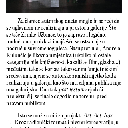
Za članice autorskog dueta moglo bi se reći da
se uglavnom ne realiziraju u prostoru galerije. Što
se tiče Zrinke Užbinec, to je zapravo i logično,
budući ona proizlazi i najčešće se ostvaruje u
području suvremenog plesa. Nasuprot njoj, Andreja
Kulunčić je likovna umjetnica (ukoliko bi ostale
kategorije bile književnost, kazalište, film, glazba…),
međutim, iako se koristi takozvanim ‘umjetničkim’
sredstvima, njene se autorske zamisli rijetko kada
realiziraju u galeriji, kao što niti ciljana publika nije
ona galerijska. Ona tek
post festum
svjedoči
projektu čiji se finale dogodio na terenu, pred
pravom publikom.
Isto se može reći i za projekt
Art-Act-Box –
“… Kroz radionički format i plesnu koreografiju, u