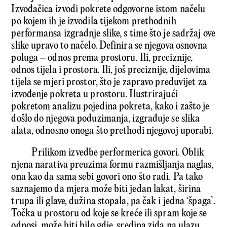
Izvođačica izvodi pokrete odgovorne istom načelu
po kojem ih je izvodila tijekom prethodnih
performansa izgradnje slike, s time što je sadržaj ove
slike upravo to načelo. Definira se njegova osnovna
poluga – odnos prema prostoru. Ili, preciznije,
odnos tijela i prostora. Ili, još preciznije, dijelovima
tijela se mjeri prostor, što je zapravo preduvijet za
izvođenje pokreta u prostoru. Ilustrirajući
pokretom analizu pojedina pokreta, kako i zašto je
došlo do njegova poduzimanja, izgrađuje se slika
alata, odnosno onoga što prethodi njegovoj uporabi.
Prilikom izvedbe performerica govori. Oblik
njena narativa preuzima formu razmišljanja naglas,
ona kao da sama sebi govori ono što radi. Pa tako
saznajemo da mjera može biti jedan lakat, širina
trupa ili glave, dužina stopala, pa čak i jedna ‘špaga’.
Točka u prostoru od koje se kreće ili spram koje se
odnosi, može biti bilo gdje, sredina zida na ulazu,