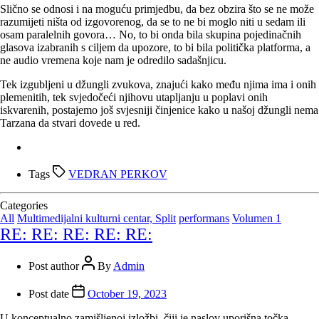
Slično se odnosi i na moguću primjedbu, da bez obzira što se ne može
razumijeti ništa od izgovorenog, da se to ne bi moglo niti u sedam ili
osam paralelnih govora… No, to bi onda bila skupina pojedinačnih
glasova izabranih s ciljem da upozore, to bi bila politička platforma, a
ne audio vremena koje nam je odredilo sadašnjicu.
Tek izgubljeni u džungli zvukova, znajući kako među njima ima i onih
plemenitih, tek svjedočeći njihovu utapljanju u poplavi onih
iskvarenih, postajemo još svjesniji činjenice kako u našoj džungli nema
Tarzana da stvari dovede u red.
Tags
VEDRAN PERKOV
Categories
All
Multimedijalni kulturni centar, Split
performans
Volumen 1
RE: RE: RE: RE: RE:
Post author
By
Admin
Post date
October 19, 2023
U konceptualno zamišljenoj izložbi, čiji je naslov uporišna točka