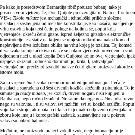
Pa kako je posredstvom Bernardija ribič preuzeo bubanj, tako je,
posredstvom vjetrenjače, Don Quijote preuzeo gitaru. Naime, frontmen
VIS-a
Tikolo mikuze
jest mehanički i tehnološki prilično složena
instalacija sastavljena od metalne konstrukcije, kao nosača, na čijem je
vrhu osovina koja nosi četiri poluge na kojima se, poput krila
vjetrenjače, okreću četiri gitare. Ispred željezno-gitarsko-elektroničke
konstrukcije jest stativ na kojem se umjesto mikrofona nalazi komad
naplavljena drva izdužena oblika na vrhu kojeg je trzalica. Taj komad
drva svakako nije očekivao da će se nakon vječnosti provedene u vodi
odjednom naći u ulozi koplja Don Quijotea kojim ovaj vjetrenjaču ipak
uspijeva okrznuti, odnosno dodirnuti joj krila. I, zahvaljujući
vjetrenjačinoj preciznoj izvedbi, na sve četiri gitare proizvesti akorde u
istome molu.
Za to vrijeme
back
-vokali neumorno određuju intonaciju. Treća je
instalacija sagrađena od šest drvenih kozlića složenih u piramidu. To je
simulacija
ready madea
, jer kozlići, drveni nogari, nisu kupljeni u
Bauhausu, nego ručno izrađeni. Ne samo da noge nosačima nisu ravne
nego su valovite, i ti su valovi svi različiti, svi su kozlići različiti. Poput
vojnika u stroju, akrobata u cirkusu ili jednako odjevenih djevojaka u
zboru koje imaju i koreografski zadatak, zaustavljene su u pokretu,
valovi su nabori haljinica.
Međutim, ne proizvode prateći vokali zvuk, nego intonaciju prije