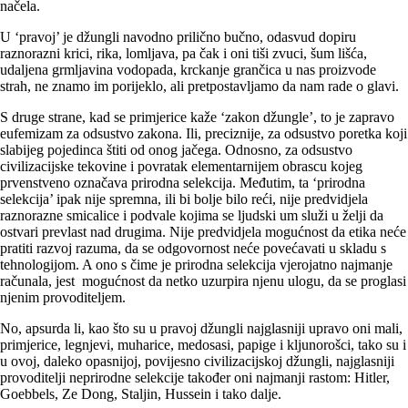
načela.
U ‘pravoj’ je džungli navodno prilično bučno, odasvud dopiru
raznorazni krici, rika, lomljava, pa čak i oni tiši zvuci, šum lišća,
udaljena grmljavina vodopada, krckanje grančica u nas proizvode
strah, ne znamo im porijeklo, ali pretpostavljamo da nam rade o glavi.
S druge strane, kad se primjerice kaže ‘zakon džungle’, to je zapravo
eufemizam za odsustvo zakona. Ili, preciznije, za odsustvo poretka koji
slabijeg pojedinca štiti od onog jačega. Odnosno, za odsustvo
civilizacijske tekovine i povratak elementarnijem obrascu kojeg
prvenstveno označava prirodna selekcija. Međutim, ta ‘prirodna
selekcija’ ipak nije spremna, ili bi bolje bilo reći, nije predvidjela
raznorazne smicalice i podvale kojima se ljudski um služi u želji da
ostvari prevlast nad drugima. Nije predvidjela mogućnost da etika neće
pratiti razvoj razuma, da se odgovornost neće povećavati u skladu s
tehnologijom. A ono s čime je prirodna selekcija vjerojatno najmanje
računala, jest mogućnost da netko uzurpira njenu ulogu, da se proglasi
njenim provoditeljem.
No, apsurda li, kao što su u pravoj džungli najglasniji upravo oni mali,
primjerice, legnjevi, muharice, medosasi, papige i kljunorošci, tako su i
u ovoj, daleko opasnijoj, povijesno civilizacijskoj džungli, najglasniji
provoditelji neprirodne selekcije također oni najmanji rastom: Hitler,
Goebbels, Ze Dong, Staljin, Hussein i tako dalje.