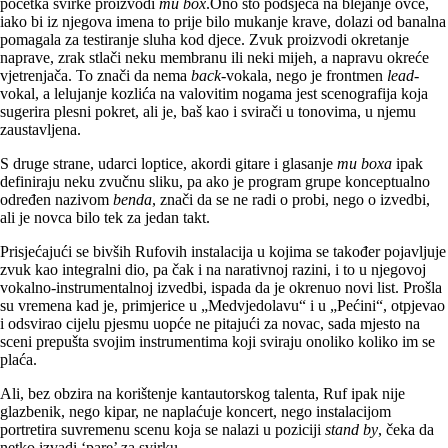
početka svirke proizvodi
mu box
.Ono što podsjeća na blejanje ovce,
iako bi iz njegova imena to prije bilo mukanje krave, dolazi od banalna
pomagala za testiranje sluha kod djece. Zvuk proizvodi okretanje
naprave, zrak stlači neku membranu ili neki mijeh, a napravu okreće
vjetrenjača. To znači da nema
back
-vokala, nego je frontmen
lead
-
vokal, a lelujanje kozlića na valovitim nogama jest scenografija koja
sugerira plesni pokret, ali je, baš kao i svirači u tonovima, u njemu
zaustavljena.
S druge strane, udarci loptice, akordi gitare i glasanje
mu boxa
ipak
definiraju neku zvučnu sliku, pa ako je program grupe konceptualno
određen nazivom
benda
, znači da se ne radi o probi, nego o izvedbi,
ali je novca bilo tek za jedan takt.
Prisjećajući se bivših Rufovih instalacija u kojima se također pojavljuje
zvuk kao integralni dio, pa čak i na narativnoj razini, i to u njegovoj
vokalno-instrumentalnoj izvedbi, ispada da je okrenuo novi list. Prošla
su vremena kad je, primjerice u „Medvjedolavu“ i u „Pećini“, otpjevao
i odsvirao cijelu pjesmu uopće ne pitajući za novac, sada mjesto na
sceni prepušta svojim instrumentima koji sviraju onoliko koliko im se
plaća.
Ali, bez obzira na korištenje kantautorskog talenta, Ruf ipak nije
glazbenik, nego kipar, ne naplaćuje koncert, nego instalacijom
portretira suvremenu scenu koja se nalazi u poziciji
stand by
, čeka da
netko izvadi ‘pare’ za svirku.