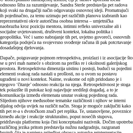
odnosno šifra za razumijevanje, Sandra Sterle predstavlja pet radova
koji svaki na drugačiji način odgovaraju osnovnoj ideji. Promatrajući
ih pojedinačno, za temu uzimaju pet različitih planova izabranih kao
reprezentativni okvir autoričina osobna interesa – umjetnička
naobrazba kroz poziciju mentora, intimni refleks univerzalne ali i
socijalne uvjetovanosti, društveni kontekst, lokalna politika i
geopolitika. Već i samo nabrajanje tih pet, uvjetno govoreći, osnovnih
kategorija podsjeća na svojevrsno svođenje računa ili pak potcrtavanje
dosadašnjeg djelovanja.
Dapače, poigravanje pojmom retrospektiva, proizlazi i iz asocijacije što
se u prvi mah nameće s obzirom na prefiks re i okolnosti galerijskog
prostora. Retrospektivna dimenzija uistinu i postoji, budući su pojedini
elementi svakog rada nastali u prošlosti, no u ovom su postavu
ugrađeni u novi kontekst. Naime, svakome od njih pridodano je i
njegovo ‘čitanje’ odnosno reakcija na njega. Retrospektivnost je stoga
tek polazište ili putokaz koji najavljuje središnji događaj, a to je
komunikacija između elemenata unutar svakog pojedinog rada.
Slijedom njihove međusobne te­matske različitosti i njihov se interni
dijalog odvija uvijek na različit način. Stoga je moguće zaključiti kako
tih pet re-a s dvotočkom znači pet replika. Te, ustanovljene, poveznice
između akcije i reakcije strukturalno, poput nosećih stupova,
pridržavaju platformu koja čini konceptualni nazivnik. Dočim upotreba
različitog jezika pritom predstavlja nužnu nadgradnju, razgranati
brojnik čija je namjena prijedlog obrasca autorske reinterpretacije.