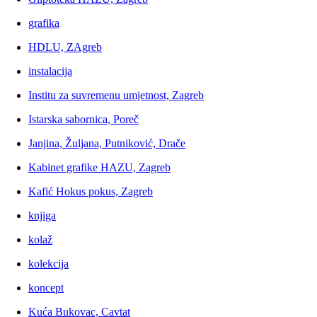
grafika
HDLU, ZAgreb
instalacija
Institu za suvremenu umjetnost, Zagreb
Istarska sabornica, Poreč
Janjina, Žuljana, Putniković, Drače
Kabinet grafike HAZU, Zagreb
Kafić Hokus pokus, Zagreb
knjiga
kolaž
kolekcija
koncept
Kuća Bukovac, Cavtat