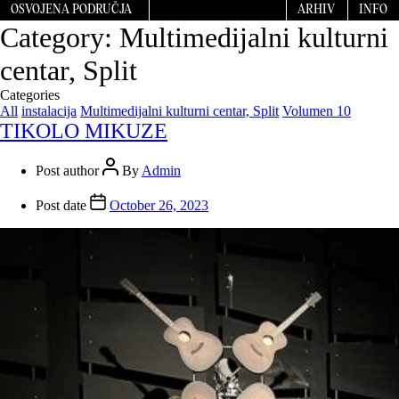
OSVOJENA PODRUČJA
ARHIV
INFO
Category:
Multimedijalni kulturni
centar, Split
Categories
All
instalacija
Multimedijalni kulturni centar, Split
Volumen 10
TIKOLO MIKUZE
Post author
By
Admin
Post date
October 26, 2023