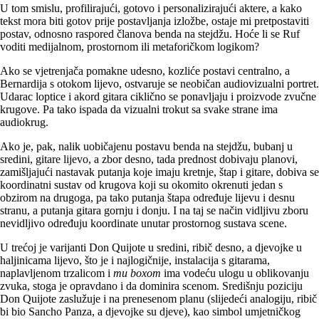
U tom smislu, profilirajući, gotovo i personalizirajući aktere, a kako
tekst mora biti gotov prije postavljanja izložbe, ostaje mi pretpostaviti
postav, odnosno raspored članova benda na stejdžu. Hoće li se Ruf
voditi medijalnom, prostornom ili metaforičkom logikom?
Ako se vjetrenjača pomakne udesno, kozliće postavi centralno, a
Bernardija s otokom lijevo, ostvaruje se neobičan audiovizualni portret.
Udarac loptice i akord gitara ciklično se ponavljaju i proizvode zvučne
krugove. Pa tako ispada da vizualni trokut sa svake strane ima
audiokrug.
Ako je, pak, nalik uobičajenu postavu benda na stejdžu, bubanj u
sredini, gitare lijevo, a zbor desno, tada prednost dobivaju planovi,
zamišljajući nastavak putanja koje imaju kretnje, štap i gitare, dobiva se
koordinatni sustav od krugova koji su okomito okrenuti jedan s
obzirom na drugoga, pa tako putanja štapa određuje lijevu i desnu
stranu, a putanja gitara gornju i donju. I na taj se način vidljivu zboru
nevidljivo određuju koordinate unutar prostornog sustava scene.
U trećoj je varijanti Don Quijote u sredini, ribič desno, a djevojke u
haljinicama lijevo, što je i najlogičnije, instalacija s gitarama,
naplavljenom trzalicom i
mu boxom
ima vodeću ulogu u oblikovanju
zvuka, stoga je opravdano i da dominira scenom. Središnju poziciju
Don Quijote zaslužuje i na prenesenom planu (slijedeći analogiju, ribič
bi bio Sancho Panza, a djevojke su djeve), kao simbol umjetničkog