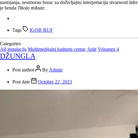
nastojanja, neumoran borac za doživljajnu interpretaciju stvarnosti lider
je benda
Tikolo mikuze
.
Tags
IGOR RUF
Categories
All
instalacija
Multimedijalni kulturni centar, Split
Volumen 4
DŽUNGLA
Post author
By
Admin
Post date
October 22, 2023