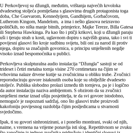
U Perkovljevoj su džungli, međutim, vrištanja najvećih krvoloka
dvadesetog stoljeća pomiješana s glasovima drugih protagonista toga
doba, Che Guevarom, Kennedyijem, Gandhijem, Gorbačovom,
Lutherom Kingom, Mandelom, a ima i nešto glasova neizravno
političkih, no ništa manje bitnih, primjerice, Majke Tereze, Billa Gatesa
ili Stephena Hawkinga. Pa kao što i ptičji krikovi, koji u džungli paraju
uši i tjeraju strah u kosti, uglavnom dopiru s najviših grana, tako i svi ti
povijesni glasovi što kroje sudbinu svijetu, bili oni za narod ili protiv
njega, dopiru sa značajnih govornica, u principu smještenih negdje
visoko iznad bespomoćnika u publici.
Perkovljeva skulpturalna audio instalacija “Džungla” sastoji se od
trideset i četiri metalna tornja visine 270 centimetara na čijim se
vrhovima nalaze drvene kutije sa zvučnicima u obliku trube. Zvučnici
reporoduciraju govore istaknutih osoba koje su obilježile dvadeseto
stoljeće. Publika slobodno prolazi između tih tornjeva, pa je i logično
da autor instalaciju naziva ambijentom. S obzirom da su zvučnici
smješteni metar iznad ušiju posjetitelja, te da svi govore istodobno,
nemoguće je raspoznati sadržaj, ono što glasovi trube proizvodi
kakofoniju povijesnog razdoblja čijim posljedicama u stvarnosti
svjedočimo.
Ipak, ti su govori sinhronizirani, a i ponešto montirani, svaki od njih,
naime, s vremena na vrijeme ponavlja isti slog. Repetitivnom se zvuku
što započinje iz jednog zvučnika pridružuju i identični slogovi iz