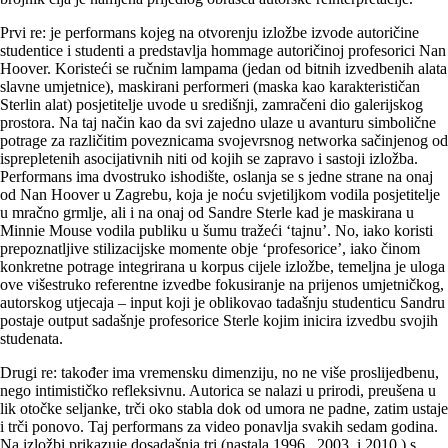
Prvi re: je performans kojeg na otvorenju izložbe izvode autoričine
studentice i studenti a predstavlja hommage autoričinoj profesorici Nan
Hoover. Koristeći se ručnim lampama (jedan od bitnih izvedbenih alata
slavne umjetnice), maskirani performeri (maska kao karakterističan
Sterlin alat) posjetitelje uvode u središnji, zamračeni dio galerijskog
prostora. Na taj način kao da svi zajedno ulaze u avanturu simbolične
potrage za različitim poveznicama svojevrsnog networka sačinjenog od
isprepletenih asocijativnih niti od kojih se zapravo i sastoji izložba.
Performans ima dvostruko ishodište, oslanja se s jedne strane na onaj
od Nan Hoover u Zagrebu, koja je noću svjetiljkom vodila posjetitelje
u mračno grmlje, ali i na onaj od Sandre Sterle kad je maskirana u
Minnie Mouse vodila publiku u šumu tražeći ‘tajnu’. No, iako koristi
prepoznatljive stilizacijske momente obje ‘profesorice’, iako činom
konkretne potrage integrirana u korpus cijele izložbe, temeljna je uloga
ove višestruko referentne izvedbe fokusiranje na prijenos umjetničkog,
autorskog utjecaja – input koji je oblikovao tadašnju studenticu Sandru
postaje output sadašnje profesorice Sterle kojim inicira izvedbu svojih
studenata.
Drugi re: također ima vremensku dimenziju, no ne više proslijedbenu,
nego intimističko refleksivnu. Autorica se nalazi u prirodi, preušena u
lik otočke seljanke, trči oko stabla dok od umora ne padne, zatim ustaje
i trči ponovo. Taj performans za video ponavlja svakih sedam godina.
Na izložbi prikazuje dosadašnja tri (nastala 1996., 2003. i 2010.) s