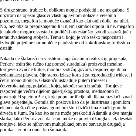
S druge strane, trubice bi oblikom mogle podsjetiti i na megafone. S
obzirom da opasni glasovi vlasti uglavnom dolaze s velebnih
pozornica, megafon je moguće označiti kao alat onih dolje, na ulici.
No, bez obzira prepoznajemo li u njemu simbol otpora ili ne, megafon
je također moguće svrstati u politički orkestar što izvodi zastrašujuću
temu dvadesetog stoljeća. Temu u kojoj je vrlo teško raspoznati i
izdvojiti pojedine harmonične pianissime od kakofonskog fortissima
ostalih.
Nikada ne škrtareći na vlastitom angažmanu u realizaciji projekata,
Perkov, osim što ručno (uz pomoć suradnika) proizvodi metalne
tornjeve i zvučne kutije, montira sadržaj govora, raspoređuje ih na
sedamnaest playera, čije stereo izlaze koristi za reprodukciju trideset i
četiri mono dionice. Glasnoću usklađuje putem trideset i
četverokanalnog pojačala, kojeg također sam izrađuje. Tornjeve
raspoređuje većim dijelom galerijskog prostora, međusobno ih
povezujući spletom žica, koje poput artificijelnih lijana razvlači iznad
glava posjetitelja. Gomila tih poslova kao da je ilustrirana i gomilom
elemenata što čine postav, gomilom što i fizički ima značiti gomilu
drveća u šumi. Pa kao što se ne može preskočiti Atlantik u dva manja
skoka, tako Perkov zna da se ne može napraviti džungla s tek desetak
tornjeva, iako se njihovom multiplikacijom ne ostvaruje drugačija
poruka. Jer bi to onda bio šumarak.