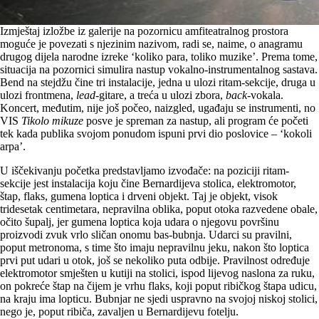
Izmještaj izložbe iz galerije na pozornicu amfiteatralnog prostora
moguće je povezati s njezinim nazivom, radi se, naime, o anagramu
drugog dijela narodne izreke ‘koliko para, toliko muzike’. Prema tome,
situacija na pozornici simulira nastup vokalno-instrumentalnog sastava.
Bend na stejdžu čine tri instalacije, jedna u ulozi ritam-sekcije, druga u
ulozi frontmena,
lead
-gitare, a treća u ulozi zbora,
back
-vokala.
Koncert, međutim, nije još počeo, naizgled, ugađaju se instrumenti, no
VIS
Tikolo mikuze
posve je spreman za nastup, ali program će početi
tek kada publika svojom ponudom ispuni prvi dio poslovice – ‘kokoli
arpa’.
U iščekivanju početka predstavljamo izvođače: na poziciji ritam-
sekcije jest instalacija koju čine Bernardijeva stolica, elektromotor,
štap, flaks, gumena loptica i drveni objekt. Taj je objekt, visok
tridesetak centimetara, nepravilna oblika, poput otoka razvedene obale,
očito šupalj, jer gumena loptica koja udara o njegovu površinu
proizvodi zvuk vrlo sličan onomu bas-bubnja. Udarci su pravilni,
poput metronoma, s time što imaju nepravilnu jeku, nakon što loptica
prvi put udari u otok, još se nekoliko puta odbije. Pravilnost određuje
elektromotor smješten u kutiji na stolici, ispod lijevog naslona za ruku,
on pokreće štap na čijem je vrhu flaks, koji poput ribičkog štapa udicu,
na kraju ima lopticu. Bubnjar ne sjedi uspravno na svojoj niskoj stolici,
nego je, poput ribiča, zavaljen u Bernardijevu fotelju.