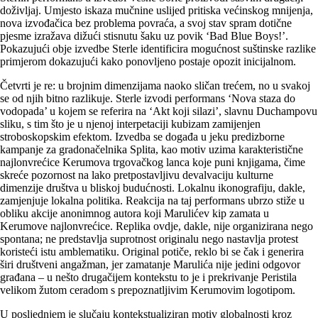
doživljaj. Umjesto iskaza mučnine uslijed pritiska većinskog mnijenja,
nova izvođačica bez problema povraća, a svoj stav spram dotične
pjesme izražava dižući stisnutu šaku uz povik ‘Bad Blue Boys!’.
Pokazujući obje izvedbe Sterle identificira mogućnost suštinske razlike
primjerom dokazujući kako ponovljeno postaje opozit inicijalnom.
Četvrti je re: u brojnim dimenzijama naoko sličan trećem, no u svakoj
se od njih bitno razlikuje. Sterle izvodi performans ‘Nova staza do
vodopada’ u kojem se referira na ‘Akt koji silazi’, slavnu Duchampovu
sliku, s tim što je u njenoj interpetaciji kubizam zamijenjen
stroboskopskim efektom. Izvedba se događa u jeku predizborne
kampanje za grado­načelnika Splita, kao motiv uzima karakteristične
naj­lonvrećice Kerumova trgovačkog lanca koje puni knjigama, čime
skreće pozornost na lako pretpostavljivu devalvaciju kulturne
dimenzije društva u bliskoj budućnosti. Lokalnu ikonografiju, dakle,
zamjenjuje lokalna politika. Reakcija na taj performans ubrzo stiže u
obliku akcije anonimnog autora koji Marulićev kip zamata u
Kerumove najlonvrećice. Replika ovdje, dakle, nije organizirana nego
spontana; ne predstavlja suprotnost originalu nego nastavlja protest
koristeći istu amblematiku. Original potiče, reklo bi se čak i generira
širi društveni angažman, jer zamatanje Marulića nije jedini odgovor
građana – u nešto drugačijem kontekstu to je i prekrivanje Peristila
velikom žutom ceradom s prepoznatljivim Kerumovim logotipom.
U posljednjem je slučaju kontekstualiziran motiv globalnosti kroz