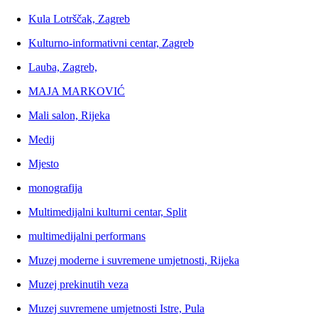
Kula Lotrščak, Zagreb
Kulturno-informativni centar, Zagreb
Lauba, Zagreb,
MAJA MARKOVIĆ
Mali salon, Rijeka
Medij
Mjesto
monografija
Multimedijalni kulturni centar, Split
multimedijalni performans
Muzej moderne i suvremene umjetnosti, Rijeka
Muzej prekinutih veza
Muzej suvremene umjetnosti Istre, Pula