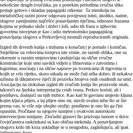
nekolicine drugih zvučnika, pa u ponekim periodima zvučna slika
postaje gotovo i skladan papagajski orkestar. Ta mimikrija na
metaforičkoj razini posve odgovara povijesnoj istini, ukoliko, naime,
slogove zamijenimo najčešće ponavljanim riječima, odnosno frazama
kojima se jednako služe i dobri i loši, udio tih fraza u njihovim
govorima istovjetan je kao i udio metronomsko papagajskog
ponavljanja slogova u Perkovljevoj montaži reproduciranih originala.
Izgled tih drvenih kutija s trubama u konačnici je pomalo i komičan.
Smještene na vrhovima tornjeva iste visine, no raznih oblika, one su
okrenute u raznim smjerovima i podsjećaju na slične zvučne
konstrukcije koje smo navikli vidjeti u filmovima o zatvorima i
logorima; asociraju i na slične naprave po tvornicama ili trgovima iz
kojih se vrlo rijetko, skoro nikada ne može čuti ništa dobro: ili nekakva
uzbuna ili diktatorove riječi ili prozivka brojeva onih osuđenih na smrt.
Asocijaciju na zlokoban izgled tih zvučnih kutija što proizvode strah,
takoreći na ljudsku interpretaciju crnih vrana, Perkov koristi, ali i
poništava, dodajući na njih trubice. Kao kad bi gavranu umjesto kljuna
kojim kljuca plijen, a taj plijen smo mi, stavili ovalnu tubu što se širi
prema van, to više nije ubojito oružje, poništeno je ono što ga čini
opasnim. Pročitane su njegove namjere i ovakvom autorskom
intervencijom ismijane. Zloćudni glasovi što prizivaju tumore u tkivu
čovječanstva raskrinkani su kao obična meketala. A ponavljanjem
slogova krdo tih koza usklađuje se u neugodnu, zaglušujuću, ali ipak
jedinstvenu frazu.