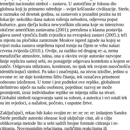
temeljni nacionalni simbol – zastavu. U autoričinu je fokusu dio
globusa koji ju primarno određuje – svijet kršćanske civilizacije. Sterle,
u razmaku od desetak godina, sa zastavom u pozadini pozira na tri
lokacije: nekoliko dana nakon rušenja nebodera, odjevena poput
kuharice, gura dječja kolica newyorškim ulicama koje su intenzivno
oki­ćene američkim zastavama (2001); prerušena u klauna postavlja
glavu usred vjenčića žutih zvjezdica na evropskoj zastavi (2005.); trči
u mjestu na pločniku zamrznute Moskve ispred zgrade na kojoj se
vijori ruska zastava smještena ispod tornja na čijem se vrhu nalazi
crvena zvijezda (2010.). Ovdje, za razliku od drugog re:-a, nema
metafizičke atmosfere, istina, ona u okviru svoje autorske razvojne
linije replicira samoj sebi, no ponajprije odgovara kontekstu u kojem se
zatiče. Odgovara stilizirano, kostimom, no ipak tek svojom nazočnošću
identificirajući simbol. Pa tako i značenjski, na nivou izložbe, jedino u
ovome re: ne daje konkretnu šifru čitanja, tek označava prisutnost
odnosno izloženost. U tome i jest podtekst ove replike, globalnost
defintivno utječe na našu osobnost, pojedinac razvoj ne može
promijeniti, izraz individualne replike ne mijenja ništa na stvari.
Globalni simboli razgovaraju sami sa sobom, a autorica i svi ostali tek
su im svjedoci, a nažalost, počesto, i usputne žrtve.
Zaključujući, rekao bih kako svojim re: re: re: re: re: izdanjem Sandra
Sterle predlaže autorski obrazac koji uključuje citat, ali u cilju
oblikovanja metode što u sebi sadrži brojne formule citiranja i re-
citiranja. Novonastalim relacijama, različitim reakcijama ili