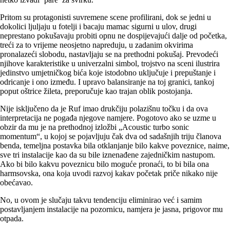
Pritom su protagonisti suvremene scene profilirani, dok se jedni u
dokolici ljuljaju u fotelji i bacaju mamac sigurni u ulov, drugi
neprestano pokušavaju probiti opnu ne dospijevajući dalje od početka,
treći za to vrijeme neosjetno napreduju, u zadanim okvirima
pronalazeći slobodu, nastavljaju se na prethodni pokušaj. Prevodeći
njihove karakteristike u univerzalni simbol, trojstvo na sceni ilustrira
jedinstvo umjetničkog bića koje istodobno uključuje i prepuštanje i
odricanje i ono između. I upravo balansiranje na toj granici, tankoj
poput oštrice žileta, preporučuje kao trajan oblik postojanja.
Nije isključeno da je Ruf imao drukčiju polazišnu točku i da ova
interpretacija ne pogađa njegove namjere. Pogotovo ako se uzme u
obzir da mu je na prethodnoj izložbi „Acoustic turbo sonic
momentum“, u kojoj se pojavljuju čak dva od sadašnjih triju članova
benda, temeljna postavka bila otklanjanje bilo kakve poveznice, naime,
sve tri instalacije kao da su bile iznenađene zajedničkim nastupom.
Ako bi bilo kakvu poveznicu bilo moguće pronaći, to bi bila ona
harmsovska, ona koja uvodi razvoj kakav početak priče nikako nije
obećavao.
No, u ovom je slučaju takvu tendenciju eliminirao već i samim
postavljanjem instalacije na pozornicu, namjera je jasna, prigovor mu
otpada.