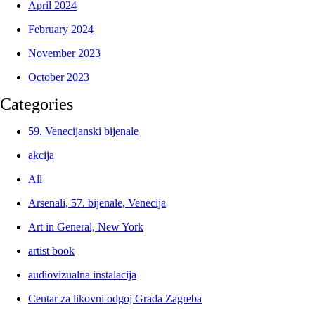
April 2024
February 2024
November 2023
October 2023
Categories
59. Venecijanski bijenale
akcija
All
Arsenali, 57. bijenale, Venecija
Art in General, New York
artist book
audiovizualna instalacija
Centar za likovni odgoj Grada Zagreba