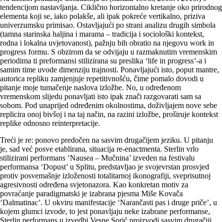
tendencijom nastavljanja. Ciklično horizontalno kretanje oko prirodnog
elementa koji se, iako polakše, ali ipak pokreće vertikalno, priziva
univerzumsku primisao. Ostav­ljajući po strani analizu drugih simbola
(tamna starinska haljina i marama – tradicija i sociološki kontekst,
rodna i lokalna uvjetovanost), pažnju bih obratio na njegovu work in
progress formu. S obzirom da se odvijaju u razmaknutim vremenskim
periodima ti preformansi stilizirana su preslika ‘life in progress’-a i
samim time uvode dimenziju trajnosti. Ponavljajući isto, poput mantre,
autorica repliku zamjenjuje repetitivnošću, čime pomalo dovodi u
pitanje moje tumačenje naslova izložbe. No, u određenom
vremenskom slijedu ponavljati isto ipak znači razgovarati sam sa
sobom. Pod unaprijed određenim okolnostima, doživljajem nove sebe
replicira onoj bivšoj i na taj način, na razini izložbe, proširuje kontekst
replike odnosno reinterpretacije.
Treći je re: ponovo predočen na sasvim drugačijem jeziku. U pitanju
je, sad već posve etablirana, situacija re-enactmenta. Sterlin vrlo
stilizirani performans ‘Nausea – Mučnina’ izveden na festivalu
performansa ‘Dopust’ u Splitu, predstavljao je svojevrstan prosvjed
protiv posvemašnje izloženosti totalitarnoj ikonografiji, sveprisutnoj
agresivnosti određena svjetonazora. Kao konkretan motiv za
povraćanje paradigmatski je izabrana pjesma Miše Kovača
‘Dalmatinac’. U okviru manifestacije ‘Narančasti pas i druge priče’, u
kojem glumci izvode, to jest ponavljaju neke izabrane performanse,
Sterlin performans u izvedbi Vesne Sorić proizvodi sasvim drugačiji