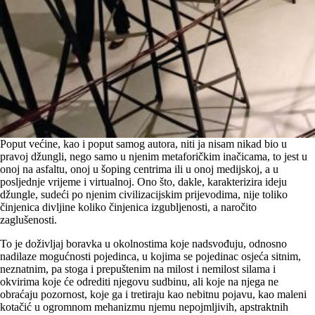
Poput većine, kao i poput samog autora, niti ja nisam nikad bio u
pravoj džungli, nego samo u njenim metaforičkim inačicama, to jest u
onoj na asfaltu, onoj u šoping centrima ili u onoj medijskoj, a u
posljednje vrijeme i virtualnoj. Ono što, dakle, karakterizira ideju
džungle, sudeći po njenim civilizacijskim prijevodima, nije toliko
činjenica divljine koliko činjenica izgubljenosti, a naročito
zaglušenosti.
To je doživljaj boravka u okolnostima koje nadsvođuju, odnosno
nadilaze mogućnosti pojedinca, u kojima se pojedinac osjeća sitnim,
neznatnim, pa stoga i prepuštenim na milost i nemilost silama i
okvirima koje će odrediti njegovu sudbinu, ali koje na njega ne
obraćaju pozornost, koje ga i tretiraju kao nebitnu pojavu, kao maleni
kotačić u ogromnom mehanizmu njemu nepojmljivih, apstraktnih