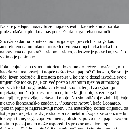
Najšire gledajući, naziv bi se mogao shvatiti kao reklamna poruka
proizvođača papira koja nas podsjeća da bi ga trebalo naručiti.
Suzivši kadar na kontekst
online
galerije, preveli bismo ga kao
autereferencijalno pitanje: može li otvorena umjetnička točka biti
napravljena od papira? Uvidom u video, odgovor je potvrdan, sve što
vidimo je papirnato.
Fokusirajući se na samu autoricu, dolazimo do trećeg tumačenja, nju
kao da zanima postoji li uopće nešto izvan papira? Odnosno, što se nje
tiče, izvan područja ili prostora papira u kojem je dosad izvodila svoje
umjetničke točke, pa je on već postao i sinonim njezina autorskog
izraza. Istodobno ga oslikava i koristi kao materijal za izgradnju
objekata, ono što je klesaru kamen, to je Maji papir, izrezuje ga i
naljepljuje, presavija, iscrtava ili oboje. Na simboličkoj razini uključuje
njegovo ikonografsko značenje, ‘
hostinato rigore’
, kaže Leonardo,
‘prazan papir je najkreativniji motiv’, na materičnoj koristi činjenicu da
list papira uvijek ima dvije strane, a na metaforičkoj da se ono između
te dvije strane, čega zapravo i nema, ali što zapravo i jest papir, svojom
upitnim postojanjem može usporediti s prostorom autorskog
djelovanja. Dakle, papir Maji nije tek podloga ili sirovina, on je i