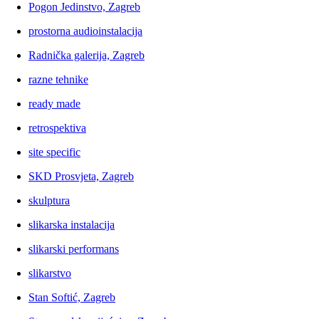
Pogon Jedinstvo, Zagreb
prostorna audioinstalacija
Radnička galerija, Zagreb
razne tehnike
ready made
retrospektiva
site specific
SKD Prosvjeta, Zagreb
skulptura
slikarska instalacija
slikarski performans
slikarstvo
Stan Softić, Zagreb