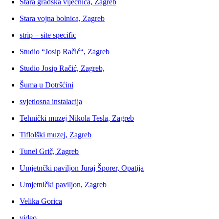
Stara gradska vijećnica, Zagreb
Stara vojna bolnica, Zagreb
strip – site specific
Studio “Josip Račić“, Zagreb
Studio Josip Račić, Zagreb,
Šuma u Dotršćini
svjetlosna instalacija
Tehnički muzej Nikola Tesla, Zagreb
Tiflolški muzej, Zagreb
Tunel Grič, Zagreb
Umjetnčki paviljon Juraj Šporer, Opatija
Umjetnički paviljon, Zagreb
Velika Gorica
video