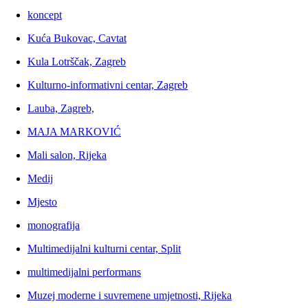
koncept
Kuća Bukovac, Cavtat
Kula Lotrščak, Zagreb
Kulturno-informativni centar, Zagreb
Lauba, Zagreb,
MAJA MARKOVIĆ
Mali salon, Rijeka
Medij
Mjesto
monografija
Multimedijalni kulturni centar, Split
multimedijalni performans
Muzej moderne i suvremene umjetnosti, Rijeka