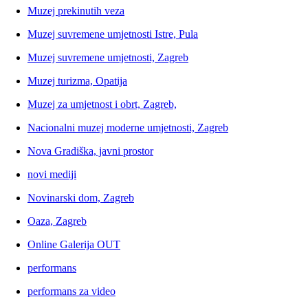
Muzej prekinutih veza
Muzej suvremene umjetnosti Istre, Pula
Muzej suvremene umjetnosti, Zagreb
Muzej turizma, Opatija
Muzej za umjetnost i obrt, Zagreb,
Nacionalni muzej moderne umjetnosti, Zagreb
Nova Gradiška, javni prostor
novi mediji
Novinarski dom, Zagreb
Oaza, Zagreb
Online Galerija OUT
performans
performans za video