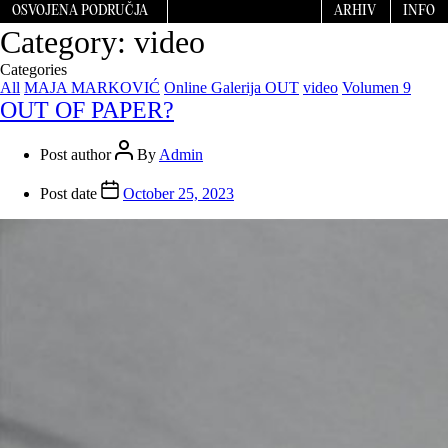
OSVOJENA PODRUČJA
ARHIV
INFO
Category:
video
Categories
All
MAJA MARKOVIĆ
Online Galerija OUT
video
Volumen 9
OUT OF PAPER?
Post author
By
Admin
Post date
October 25, 2023