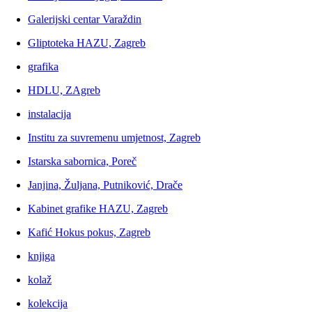
Galerijski centar Varaždin
Gliptoteka HAZU, Zagreb
grafika
HDLU, ZAgreb
instalacija
Institu za suvremenu umjetnost, Zagreb
Istarska sabornica, Poreč
Janjina, Žuljana, Putniković, Drače
Kabinet grafike HAZU, Zagreb
Kafić Hokus pokus, Zagreb
knjiga
kolaž
kolekcija