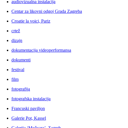
audiovizualna instalacija
Centar za likovni odgoj Grada Zagreba
Croatie la voici, Pariz
crtež
dizajn
dokumentacija videoperformansa
dokumenti
festival
film
fotografija
fotografska instalacija
Francuski paviljon
Galerie Pot, Kassel
Galerija ‘Močvara’, Zagreb