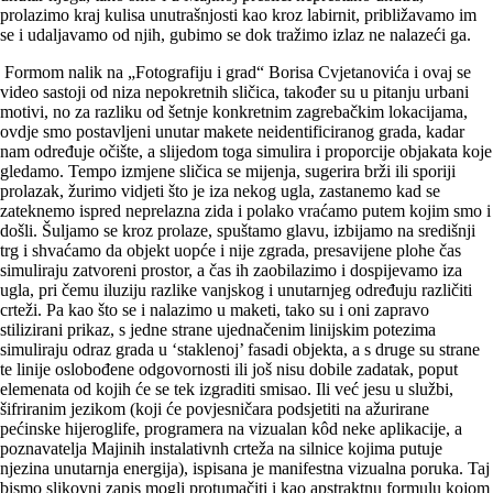
prolazimo kraj kulisa unutrašnjosti kao kroz labirnit, približavamo im
se i udaljavamo od njih, gubimo se dok tražimo izlaz ne nalazeći ga.
Formom nalik na „Fotografiju i grad“ Borisa Cvjetanovića i ovaj se
video sastoji od niza nepokretnih sličica, također su u pitanju urbani
motivi, no za razliku od šetnje konkretnim zagrebačkim lokacijama,
ovdje smo postavljeni unutar makete neidentificiranog grada, kadar
nam određuje očište, a slijedom toga simulira i proporcije objakata koje
gledamo. Tempo izmjene sličica se mijenja, sugerira brži ili sporiji
prolazak, žurimo vidjeti što je iza nekog ugla, zastanemo kad se
zateknemo ispred neprelazna zida i polako vraćamo putem kojim smo i
došli. Šuljamo se kroz prolaze, spuštamo glavu, izbijamo na središnji
trg i shvaćamo da objekt uopće i nije zgrada, presavijene plohe čas
simuliraju zatvoreni prostor, a čas ih zaobilazimo i dospijevamo iza
ugla, pri čemu iluziju razlike vanjskog i unutarnjeg određuju različiti
crteži. Pa kao što se i nalazimo u maketi, tako su i oni zapravo
stilizirani prikaz, s jedne strane ujednačenim linijskim potezima
simuliraju odraz grada u ‘staklenoj’ fasadi objekta, a s druge su strane
te linije oslobođene odgovornosti ili još nisu dobile zadatak, poput
elemenata od kojih će se tek izgraditi smisao. Ili već jesu u službi,
šifriranim jezikom (koji će povjesničara podsjetiti na ažurirane
pećinske hijeroglife, programera na vizualan kôd neke aplikacije, a
poznavatelja Majinih instalativnh crteža na silnice kojima putuje
njezina unutarnja energija), ispisana je manifestna vizualna poruka. Taj
bismo slikovni zapis mogli protumačiti i kao apstraktnu formulu kojom