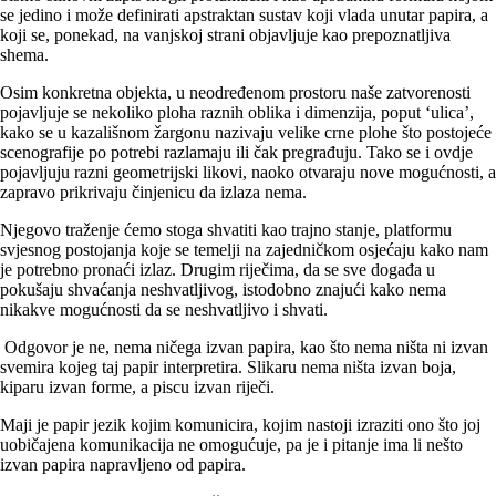
se jedino i može definirati apstraktan sustav koji vlada unutar papira, a
koji se, ponekad, na vanjskoj strani objavljuje kao prepoznatljiva
shema.
Osim konkretna objekta, u neodređenom prostoru naše zatvorenosti
pojavljuje se nekoliko ploha raznih oblika i dimenzija, poput ‘ulica’,
kako se u kazališnom žargonu nazivaju velike crne plohe što postojeće
scenografije po potrebi razlamaju ili čak pregrađuju. Tako se i ovdje
pojavljuju razni geometrijski likovi, naoko otvaraju nove mogućnosti, a
zapravo prikrivaju činjenicu da izlaza nema.
Njegovo traženje ćemo stoga shvatiti kao trajno stanje, platformu
svjesnog postojanja koje se temelji na zajedničkom osjećaju kako nam
je potrebno pronaći izlaz. Drugim riječima, da se sve događa u
pokušaju shvaćanja neshvatljivog, istodobno znajući kako nema
nikakve mogućnosti da se neshvatljivo i shvati.
Odgovor je ne, nema ničega izvan papira, kao što nema ništa ni izvan
svemira kojeg taj papir interpretira. Slikaru nema ništa izvan boja,
kiparu izvan forme, a piscu izvan riječi.
Maji je papir jezik kojim komunicira, kojim nastoji izraziti ono što joj
uobičajena komunikacija ne omogućuje, pa je i pitanje ima li nešto
izvan papira napravljeno od papira.