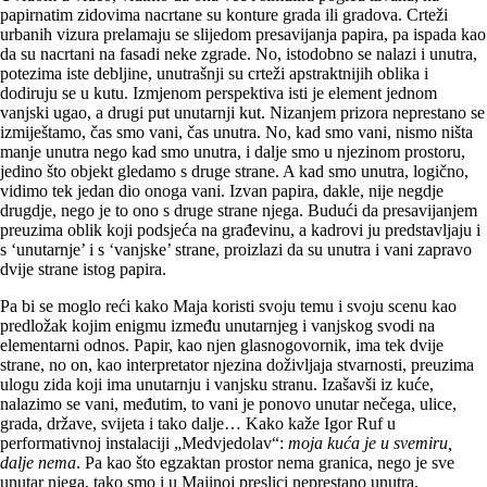
papirnatim zidovima nacrtane su konture grada ili gradova. Crteži
urbanih vizura prelamaju se slijedom presavijanja papira, pa ispada kao
da su nacrtani na fasadi neke zgrade. No, istodobno se nalazi i unutra,
potezima iste debljine, unutrašnji su crteži apstraktnijih oblika i
dodiruju se u kutu. Izmjenom perspektiva isti je element jednom
vanjski ugao, a drugi put unutarnji kut. Nizanjem prizora neprestano se
izmiještamo, čas smo vani, čas unutra. No, kad smo vani, nismo ništa
manje unutra nego kad smo unutra, i dalje smo u njezinom prostoru,
jedino što objekt gledamo s druge strane. A kad smo unutra, logično,
vidimo tek jedan dio onoga vani. Izvan papira, dakle, nije negdje
drugdje, nego je to ono s druge strane njega. Budući da presavijanjem
preuzima oblik koji podsjeća na građevinu, a kadrovi ju predstavljaju i
s ‘unutarnje’ i s ‘vanjske’ strane, proizlazi da su unutra i vani zapravo
dvije strane istog papira.
Pa bi se moglo reći kako Maja koristi svoju temu i svoju scenu kao
predložak kojim enigmu između unutarnjeg i vanjskog svodi na
elementarni odnos. Papir, kao njen glasnogovornik, ima tek dvije
strane, no on, kao interpretator njezina doživljaja stvarnosti, preuzima
ulogu zida koji ima unutarnju i vanjsku stranu. Izašavši iz kuće,
nalazimo se vani, međutim, to vani je ponovo unutar nečega, ulice,
grada, države, svijeta i tako dalje… Kako kaže Igor Ruf u
performativnoj instalaciji „Medvjedolav“:
moja kuća je u svemiru,
dalje nema
. Pa kao što egzaktan prostor nema granica, nego je sve
unutar njega, tako smo i u Majinoj preslici neprestano unutra,