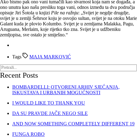
Ako bismo pak ono vani tumačili kao stvarnost koja nam se događa, a
ono unutra kao našu presliku toga vani, odnos između ta dva područja
opisuje Jiri Šotola u knjizi
Pile na ražnju
: „Svijet je negdje drugdje,
svijet je u zemlji Šehrsor koju je osvojio sultan, svijet je na otoku Marie
Galant kuda je plovio Kolumbo. Svijet je u zemljama Malakka, Pagu,
Aruguana, Merlaim, koje rijetko tko zna. Svijet je u udžbeniku
zemljopisa, sve ostalo je smiješno.“
Tags
MAJA MARKOVIĆ
Recent Posts
BOMBARDELLI: OTVORENI ARHIV SJEĆANJA,
ISKUSTAVA I URBANIH MOGUĆNOSTI
I WOULD LIKE TO THANK YOU
DA SU PRAVDE JAČE NEGO SILE
AND NOW SOMETHING COMPLETELY DIFFERENT 19
FUNGA ROBO