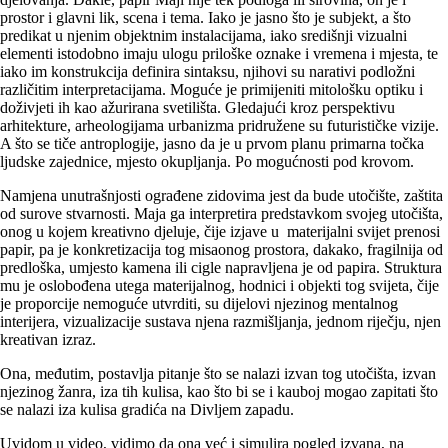
prostor i glavni lik, scena i tema. Iako je jasno što je subjekt, a što
predikat u njenim objektnim instalacijama, iako središnji vizualni
elementi istodobno imaju ulogu priloške oznake i vremena i mjesta, te
iako im konstrukcija definira sintaksu, njihovi su narativi podložni
različitim interpretacijama. Moguće je primijeniti mitološku optiku i
doživjeti ih kao ažurirana svetilišta. Gledajući kroz perspektivu
arhitekture, arheologijama urbanizma pridružene su futurističke vizije.
A što se tiče antroplogije, jasno da je u prvom planu primarna točka
ljudske zajednice, mjesto okupljanja. Po mogućnosti pod krovom.
Namjena unutrašnjosti ograđene zidovima jest da bude utočište, zaštita
od surove stvarnosti. Maja ga interpretira predstavkom svojeg utočišta,
onog u kojem kreativno djeluje, čije izjave u materijalni svijet prenosi
papir, pa je konkretizacija tog misaonog prostora, dakako, fragilnija od
predloška, umjesto kamena ili cigle napravljena je od papira. Struktura
mu je oslobođena utega materijalnog, hodnici i objekti tog svijeta, čije
je proporcije nemoguće utvrditi, su dijelovi njezinog mentalnog
interijera, vizualizacije sustava njena razmišljanja, jednom riječju, njen
kreativan izraz.
Ona, međutim, postavlja pitanje što se nalazi izvan tog utočišta, izvan
njezinog žanra, iza tih kulisa, kao što bi se i kauboj mogao zapitati što
se nalazi iza kulisa gradića na Divljem zapadu.
Uvidom u video, vidimo da ona već i simulira pogled izvana, na