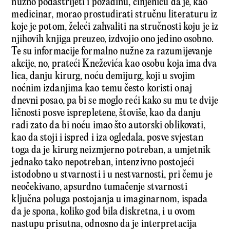
nužno podastrijeti i pozadinu, činjenicu da je, kao
medicinar, morao prostudirati stručnu literaturu iz
koje je potom, želeći zahvaliti na stručnosti koju je iz
njihovih knjiga preuzeo, izdvojio ono jedino osobno.
Te su informacije formalno nužne za razumijevanje
akcije, no, prateći Kneževića kao osobu koja ima dva
lica, danju kirurg, noću demijurg, koji u svojim
noćnim izdanjima kao temu često koristi onaj
dnevni posao, pa bi se moglo reći kako su mu te dvije
ličnosti posve isprepletene, štoviše, kao da danju
radi zato da bi noću imao što autorski oblikovati,
kao da stoji i ispred i iza ogledala, posve svjestan
toga da je kirurg neizmjerno potreban, a umjetnik
jednako tako nepotreban, intenzivno postojeći
istodobno u stvarnosti i u nestvarnosti, pri čemu je
neočekivano, apsurdno tumačenje stvarnosti
ključna poluga postojanja u imaginarnom, ispada
da je spona, koliko god bila diskretna, i u ovom
nastupu prisutna, odnosno da je interpretacija