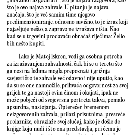
„moramo razgovarati“, što je najava razgovora, kao
što je ovo najava zahvale. U pitanju je najava
značaja, što je već samim time njegovo
predimenzioniranje, odnosno suvišno, to je izraz koji
najavljuje nešto, a zapravo ne izražava ništa. Kao
kad se u trgovini prodavaču obraćaš riječima: Želio
bih nešto kupiti.
Iako je Matej iskren, vodi ga osobna potreba
za izražavanjem zahvalnosti, čak bi se u teretu što
ga nosi na leđima mogla prepoznati i grižnja
savjesti što te zahvale već odavno i nije uputio, kao
da su se one namnožile, prihvaća odgovornost za svoj
grijeh te ga nastoji ovim činom i okajati, ipak ne
može pobjeći od svojevrsna portreta takva, pomalo
apsurdna, nastojanja. Opterećen bremenom
neizgovorenih zahvala, prilazi prisutnima, presreće
prolaznike, obrazlaže svoj slučaj, kako je došlo do
knjige koju nudi i što ona predstavlja, pri čemu je