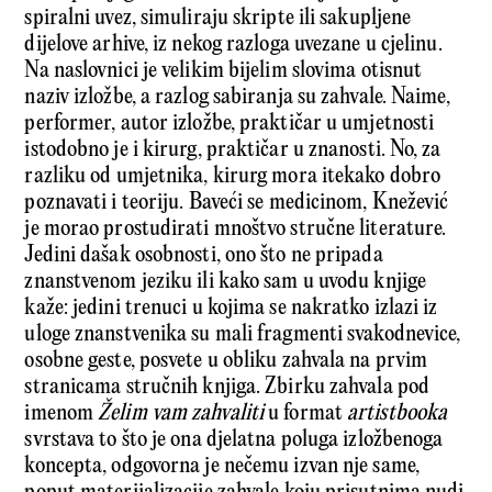
spiralni uvez, simuliraju skripte ili sakupljene
dijelove arhive, iz nekog razloga uvezane u cjelinu.
Na naslovnici je velikim bijelim slovima otisnut
naziv izložbe, a razlog sabiranja su zahvale. Naime,
performer, autor izložbe, praktičar u umjetnosti
istodobno je i kirurg, praktičar u znanosti. No, za
razliku od umjetnika, kirurg mora itekako dobro
poznavati i teoriju. Baveći se medicinom, Knežević
je morao prostudirati mnoštvo stručne literature.
Jedini dašak osobnosti, ono što ne pripada
znanstvenom jeziku ili kako sam u uvodu knjige
kaže: jedini trenuci u kojima se nakratko izlazi iz
uloge znanstvenika su mali fragmenti svakodnevice,
osobne geste, posvete u obliku zahvala na prvim
stranicama stručnih knjiga. Zbirku zahvala pod
imenom
Želim vam zahvaliti
u format
artistbooka
svrstava to što je ona djelatna poluga izložbenoga
koncepta, odgovorna je nečemu izvan nje same,