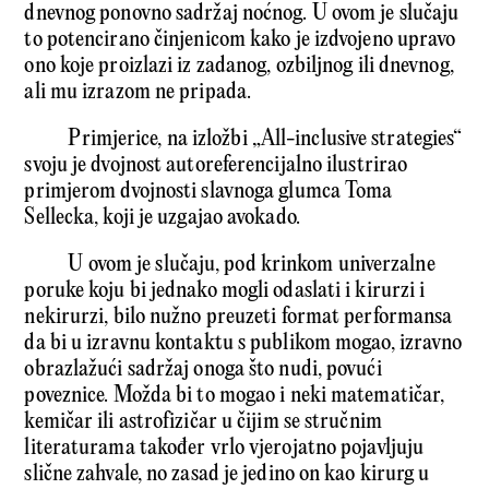
dnevnog ponovno sadržaj noćnog. U ovom je slučaju
to potencirano činjenicom kako je izdvojeno upravo
ono koje proizlazi iz zadanog, ozbiljnog ili dnevnog,
ali mu izrazom ne pripada.
Primjerice, na izložbi „All-inclusive strategies“
svoju je dvojnost autoreferencijalno ilustrirao
primjerom dvojnosti slavnoga glumca Toma
Sellecka, koji je uzgajao avokado.
U ovom je slučaju, pod krinkom univerzalne
poruke koju bi jednako mogli odaslati i kirurzi i
nekirurzi, bilo nužno preuzeti format performansa
da bi u izravnu kontaktu s publikom mogao, izravno
obrazlažući sadržaj onoga što nudi, povući
poveznice. Možda bi to mogao i neki matematičar,
kemičar ili astrofizičar u čijim se stručnim
literaturama također vrlo vjerojatno pojavljuju
slične zahvale, no zasad je jedino on kao kirurg u