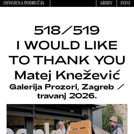
OSVOJENA PODRUČJA
ARHIV
INFO
518/519
I WOULD LIKE
TO THANK YOU
Matej Knežević
Galerija Prozori, Zagreb
/
travanj 2026.