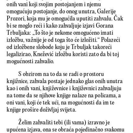
onih vani koji svojim postojanjem i njemu
omogućuju postojanje, do onog unutra, Galerije
Prozori, koja mu je omogućila uputiti zahvalu. Čak
bi se moglo reći i kako zahvaljuje izjavi Gorana
Trbuljaka: „To što je nekome omogućeno imati
izložbu, važnije je od toga što će izložiti.“ Polazeći
od izložbene slobode koju je Trbuljak takoreći
legalizirao, Knežević izložbu koristi zato da bi toj
mogućnosti zahvalio.
S obzirom na to da se radi o prostoru
knjižnice, zahvala postaje jednako glas onih unutra
kao i onih vani, književnice i književnici zahvaljuju
na tome da se njihove knjige nalaze na policama, a
oni vani, koji će tek ući, na mogućnosti da im te
knjige prošire doživljaj svijeta.
Želim zahvaliti tebi (ili vama) izravno je
upućena izjava, ona se obraća pojedinačno svakomu