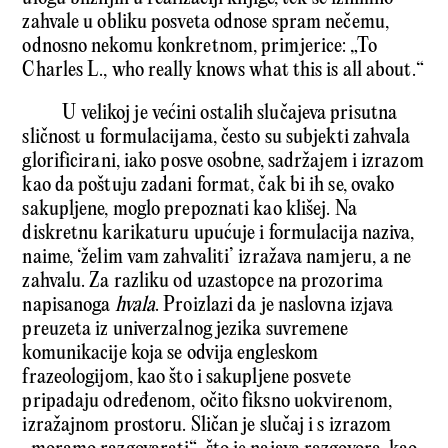
zahvale u obliku posveta odnose spram nečemu,
odnosno nekomu konkretnom, primjerice: „To
Charles L., who really knows what this is all about.“
U velikoj je većini ostalih slučajeva prisutna
sličnost u formulacijama, često su subjekti zahvala
glorificirani, iako posve osobne, sadržajem i izrazom
kao da poštuju zadani format, čak bi ih se, ovako
sakupljene, moglo prepoznati kao klišej. Na
diskretnu karikaturu upućuje i formulacija naziva,
naime, ‘želim vam zahvaliti’ izražava namjeru, a ne
zahvalu. Za razliku od uzastopce na prozorima
napisanoga
hvala
. Proizlazi da je naslovna izjava
preuzeta iz univerzalnog jezika suvremene
komunikacije koja se odvija engleskom
frazeologijom, kao što i sakupljene posvete
pripadaju određenom, očito fiksno uokvirenom,
izražajnom prostoru. Sličan je slučaj i s izrazom