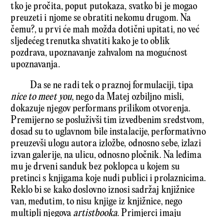
tko je pročita, poput putokaza, svatko bi je mogao
preuzeti i njome se obratiti nekomu drugom. Na
čemu?, u prvi će mah možda dotični upitati, no već
sljedećeg trenutka shvatiti kako je to oblik
pozdrava, upoznavanje zahvalom na mogućnost
upoznavanja.
Da se ne radi tek o praznoj formulaciji, tipa
nice to meet you
, nego da Matej ozbiljno misli,
dokazuje njegov performans prilikom otvorenja.
Premijerno se posluživši tim izvedbenim sredstvom,
dosad su to uglavnom bile instalacije, performativno
preuzevši ulogu autora izložbe, odnosno sebe, izlazi
izvan galerije, na ulicu, odnosno pločnik. Na leđima
mu je drveni sanduk bez poklopca u kojem su
pretinci s knjigama koje nudi publici i prolaznicima.
Reklo bi se kako doslovno iznosi sadržaj knjižnice
van, međutim, to nisu knjige iz knjižnice, nego
multipli njegova
artistbooka
. Primjerci imaju