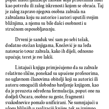
poput materijalizacije zahvale koju prisutnima nudi
kao potvrdu ili zalog iskrenosti kojom se obraća. Taj
je zalog zapravo njegova osobna zahvala na
zahvalama koju su autorice i autori uputili svojim
bližnjima, a njemu su bile dašci osobnosti u
stručnom osposobljavanju.
Drveni je sanduk već sam po sebi težak,
dodatno otežan knjigama, Knežević je na leđa
natovario tovar zahvala, kako ih dijeli, odnosno
upućuje, teret je sve lakši.
Listajući knjigu primjećujemo da su zahvale
relativno slične, ponekad su upućene profesorima,
no uglavnom članovima obitelji koji su autorici ili
autoru omogućili slobodno bavljenje knjigom, kao
da je preuzeta određena formulacija, poput one na
dodjeli Oscara, osobne su geste, fragmenti
svakodnevice pomalo unificirani. Ne sumnjajući u
ulogu bližnjih u realizaciji knjige, tek se iznimno