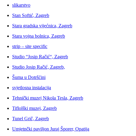
slikarstvo
Stan Softić, Zagreb
Stara gradska vijećnica, Zagreb
Stara vojna bolnica, Zagreb
strip – site specific
Studio “Josip Račić“, Zagreb
Studio Josip Račić, Zagreb,
Šuma u Dotršćini
svjetlosna instalacija
Tehnički muzej Nikola Tesla, Zagreb
Tiflolški muzej, Zagreb
Tunel Grič, Zagreb
Umjetnčki paviljon Juraj Šporer, Opatija