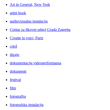
Art in General, New York
artist book
audiovizualna instalacija
Centar za likovni odgoj Grada Zagreba
Croatie la voici, Pariz
crtež
dizajn
dokumentacija videoperformansa
dokumenti
festival
film
fotografija
fotografska instalacija