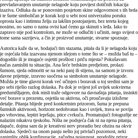
prevladavanjem unutarnje nelagode koju povijest dotičnih lokacija
izaziva. Odluka da se ponovnim posjetom skine odgovornost s tih brda
i te šume simboličan je korak koji u sebi nosi univerzalnu poruku
oprosta kao i intimnu želju za lakšim postojanjem, bez tereta kojeg
nosimo, no samo o nama ovisi kad ćemo ga skinuti s leđa. Iako to
zapravo nije pod kontrolom, ne može se odlučiti i učiniti, nego svijest o
tome sama sazrijeva, a čin je proizvod unutarnje, stvarne spoznaje.
Autorica kaže da se, hodajući tim stazama, pitala da li je nelagoda koju
je osjećala bila izazvana njenom idejom o tome što se – možda baš tu –
dogodilo ili je moguće osjetiti prošlost i priču mjesta? Pokušavam
načas zamisliti tu situaciju. Ana šeće brdskim predjelom, prolazi
šumom, sjeda odmoriti se na neki panj ili stijenu, na samom je izvoru
davne prijetnje, izravno suočena sa simbolom unutarnje nelagode.
Možda je time glavni korak već učinjen i boravak u toj sredini sam je
po sebi riješio razlog dolaska. Pa dok je svijest još uvijek uokvirena
predumišljajem, dok misli traže odgovore na davnašnja pitanja, insinkti
već borave u prezentu, osjetila su aktivna, oči proučavaju izložene
detalje. Pitanja blijede pred konkretnim prizorom, šuma je prepuna
šumskih aktivnosti, horizont nedohvatan kao i uvijek, trava se povija
po vrhovima, leptiri lepršaju, ptice cvrkuću. Promatrajući fotografije ne
nalazim nikakvu tjeskobu. Ništa ne podsjeća čak ni na njena pitanja,
dapače, dojma sam da je kreativni nerv proradio bez obzira na okvir
dolaska. Sjedeći na onom panju nešto joj privlači pozornost, neki
zanimljiv oblik konfiguracije, začudna pojavnost, neodoljiv prizor,