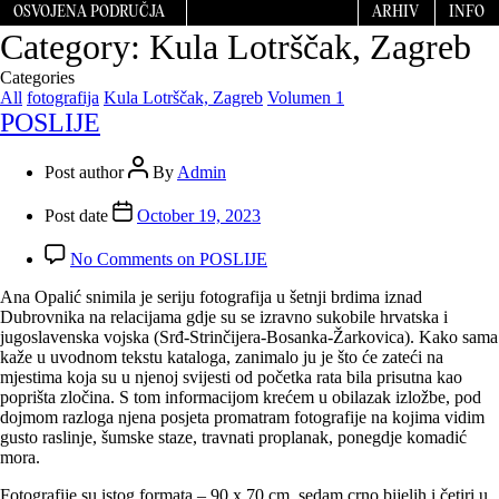
OSVOJENA PODRUČJA
ARHIV
INFO
Category:
Kula Lotrščak, Zagreb
Categories
All
fotografija
Kula Lotrščak, Zagreb
Volumen 1
POSLIJE
Post author
By
Admin
Post date
October 19, 2023
No Comments
on POSLIJE
Ana Opalić snimila je seriju fotografija u šetnji brdima iznad
Dubrovnika na relacijama gdje su se izravno sukobile hrvatska i
jugoslavenska vojska (Srđ-Strinčijera-Bosanka-Žarkovica). Kako sama
kaže u uvodnom tekstu kataloga, zanimalo ju je što će zateći na
mjestima koja su u njenoj svijesti od početka rata bila prisutna kao
poprišta zločina. S tom informacijom krećem u obilazak izložbe, pod
dojmom razloga njena posjeta promatram fotografije na kojima vidim
gusto raslinje, šumske staze, travnati proplanak, ponegdje komadić
mora.
Fotografije su istog formata – 90 x 70 cm, sedam crno bijelih i četiri u