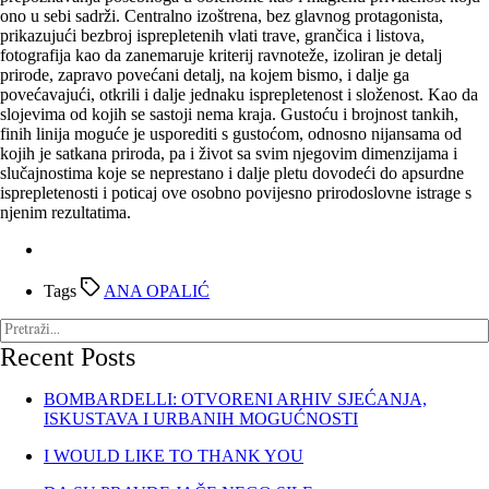
ono u sebi sadrži. Centralno izoštrena, bez glavnog protagonista,
prikazujući bezbroj isprepletenih vlati trave, grančica i listova,
fotografija kao da zanemaruje kriterij ravnoteže, izoliran je detalj
prirode, zapravo povećani detalj, na kojem bismo, i dalje ga
povećavajući, otkrili i dalje jednaku isprepletenost i složenost. Kao da
slojevima od kojih se sastoji nema kraja. Gustoću i brojnost tankih,
finih linija moguće je usporediti s gustoćom, odnosno nijansama od
kojih je satkana priroda, pa i život sa svim njegovim dimenzijama i
slučajnostima koje se neprestano i dalje pletu dovodeći do apsurdne
isprepletenosti i poticaj ove osobno povijesno prirodo­slovne istrage s
njenim rezultatima.
Tags
ANA OPALIĆ
Recent Posts
BOMBARDELLI: OTVORENI ARHIV SJEĆANJA,
ISKUSTAVA I URBANIH MOGUĆNOSTI
I WOULD LIKE TO THANK YOU