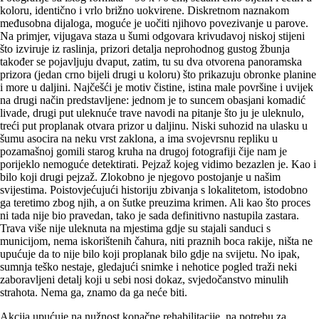
koloru, identično i vrlo brižno uokvirene. Diskretnom naznakom
međusobna dijaloga, moguće je uočiti njihovo povezivanje u parove.
Na primjer, vijugava staza u šumi odgovara krivudavoj niskoj stijeni
što izviruje iz raslinja, prizori detalja neprohodnog gustog žbunja
također se pojavljuju dvaput, zatim, tu su dva otvorena panoramska
prizora (jedan crno bijeli drugi u koloru) što prikazuju obronke planine
i more u daljini. Najčešći je motiv čistine, istina male površine i uvijek
na drugi način predstavljene: jednom je to suncem obasjani komadić
livade, drugi put uleknuće trave navodi na pitanje što ju je uleknulo,
treći put proplanak otvara prizor u daljinu. Niski suhozid na ulasku u
šumu asocira na neku vrst zaklona, a ima svojevrsnu repliku u
pozamašnoj gomili starog kruha na drugoj fotografiji čije nam je
porijeklo nemoguće detektirati. Pejzaž kojeg vidimo bezazlen je. Kao i
bilo koji drugi pejzaž. Zlokobno je njegovo postojanje u našim
svijestima. Poistovjećujući historiju zbivanja s lokalitetom, istodobno
ga teretimo zbog njih, a on šutke preuzima krimen. Ali kao što proces
ni tada nije bio pravedan, tako je sada definitivno nastupila zastara.
Trava više nije uleknuta na mjestima gdje su stajali sanduci s
municijom, nema iskorištenih čahura, niti praznih boca rakije, ništa ne
upućuje da to nije bilo koji proplanak bilo gdje na svijetu. No ipak,
sumnja teško nestaje, gledajući snimke i nehotice pogled traži neki
zaboravljeni detalj koji u sebi nosi dokaz, svjedočanstvo minulih
strahota. Nema ga, znamo da ga neće biti.
Akcija upućuje na nužnost konačne rehabilitacije, na potrebu za