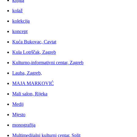
knjiga
kolaž
kolekcija
koncept
Kuća Bukovac, Cavtat
Kula Lotrščak, Zagreb
Kulturno-informativni centar, Zagreb
Lauba, Zagreb,
MAJA MARKOVIĆ
Mali salon, Rijeka
Medij
Mjesto
monografija
Multimedijalni kulturni centar, Split