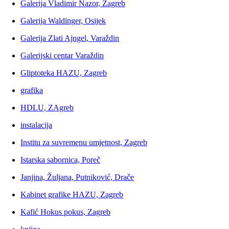
Galerija Vladimir Nazor, Zagreb
Galerija Waldinger, Osijek
Galerija Zlati Ajngel, Varaždin
Galerijski centar Varaždin
Gliptoteka HAZU, Zagreb
grafika
HDLU, ZAgreb
instalacija
Institu za suvremenu umjetnost, Zagreb
Istarska sabornica, Poreč
Janjina, Žuljana, Putniković, Drače
Kabinet grafike HAZU, Zagreb
Kafić Hokus pokus, Zagreb