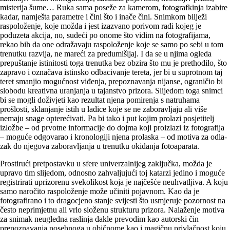
misterija šume… Ruka sama poseže za kamerom, fotografkinja izabire
kadar, namješta parametre i čini što i inače čini. Snimkom bilježi
raspoloženje, koje možda i jest izazvano porivom radi kojeg je
poduzeta akcija, no, sudeći po onome što vidim na fotografijama,
rekao bih da one odražavaju raspoloženje koje se samo po sebi u tom
trenutku razvija, ne mareći za predumišljaj. I da se u njima ogleda
prepuštanje istinitosti toga trenutka bez obzira što mu je prethodilo, što
zapravo i označava istinsko odba­civanje tereta, jer bi u suprotnom taj
teret smanjio mogućnost viđenja, prepoznavanja nijanse, ograničio bi
slobodu kreativna uranjanja u tajanstvo prizora. Slijedom toga snimci
bi se mogli doživjeti kao rezultat njena pomirenja s natruhama
prošlosti, sklanjanje istih u ladice koje se ne zaboravljaju ali više
nemaju snage opterećivati. Pa bi tako i put kojim prolazi posjetitelj
izložbe – od prvotne informacije do dojma koji proizlazi iz fotografija
– moguće odgovarao i kronologiji njena prolaska – od motiva za odla­
zak do njegova zaboravljanja u trenutku okidanja fotoaparata.
Prostirući pretpostavku u sfere univerzalnijeg zaključka, možda je
upravo tim slijedom, odnosno zahvaljujući toj katarzi jedino i moguće
registrirati uprizorenu svekolikost koja je najčešće neuhvatljiva. A koju
samo naročito raspoloženje može učiniti pojavnom. Kao da je
fotografirano i to dragocjeno stanje svijesti što usmjeruje pozornost na
često neprimjetnu ali vrlo složenu strukturu prizora. Nalaženje motiva
za snimak neugledna raslinja dakle prevodim kao autorski čin
prepoznavanja posebnoga u običnome kao i magičnu privlačnost koju