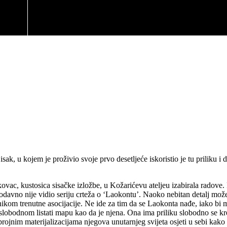
ak, u kojem je proživio svoje prvo desetljeće iskoristio je tu priliku i
ukovac, kustosica sisačke izložbe, u Kožarićevu ateljeu izabirala radove
odavno nije vidio seriju crteža o ‘Laokontu’. Naoko nebitan detalj može
ljenikom trenutne asocijacije. Ne ide za tim da se Laokonta nađe, iako bi
 slobodnom listati mapu kao da je njena. Ona ima priliku slobodno se kret
brojnim materijalizacijama njegova unutarnjeg svijeta osjeti u sebi kako