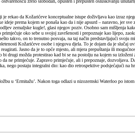
no ostvarenošću zrelo slobodan, opušten i prepušten osluškivanju unutar
koji je rekao da Kožarićeve konceptualne istupe doživljava kao izraz nj
 ideje prema kojem se ponaša kao da i nije apsurd – naravno, jer sve za
 odljev zemaljske kugle!, glasi njegov poziv. Osobno sam mišljenja kak
 primjećuje oko sebe u svojoj završenosti i prepoznaje kao lijepo, zaokru
ešto takvo, on to trenutno posvaja, na taj način predstavljajući svoju mis
letenosti Kožarićeve osobe i njegova djela. To je dojam da je slučaj u
eagirati. Jasno da je to opće mjesto, ali mjera prepuštanja ili mogućnos
etko bi drugi možda protestirao kad bi se na postolju na kojem su izloženi
 da ne primjećuje. Zapravo primjećuje, ali i prepoznaje, dozvoljava. 
a, nego postaju integralni dio: kao dio retrospektive podsjećajući na hr
izložbu u ‘Ermitažu’. Nakon toga odlazi u nizozemski Waterloo po isto