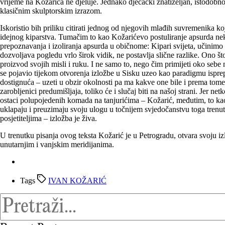
vrijeme na Kožarića ne djeluje. Jednako dječački znatiže­ljan, istodob
klasičnim skulptorskim izrazom.
Iskoristio bih priliku citirati jednog od njegovih mlađih suvremenika 
idejnog kiparstva. Tumačim to kao Kožarićevo postuliranje apsurda neke
prepoznavanja i izoliranja apsurda u običnome: Kipari svijeta, učinimo
dozvoljava pogledu vrlo širok vidik, ne postavlja slične razlike. Ono što
proizvod svojih misli i ruku. I ne samo to, nego čim primijeti oko sebe n
se pojavio tijekom otvorenja izložbe u Sisku uzeo kao paradigmu isprep
dostignuća – uzeti u obzir okolnosti pa ma kakve one bile i prema tome r
zarobljenici predumišljaja, toliko će i slučaj biti na našoj strani. Jer n
ostaci polupojedenih komada na tanjurićima – Kožarić, međutim, to kao
uklapaju i preuzimaju svoju ulogu u točnijem svjedočanstvu toga trenutk
posjetiteljima – izložba je živa.
U trenutku pisanja ovog teksta Kožarić je u Petrogradu, otvara svoju 
unutarnjim i vanjskim meridijanima.
Tags
IVAN KOŽARIĆ