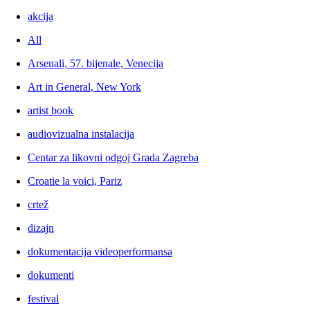
akcija
All
Arsenali, 57. bijenale, Venecija
Art in General, New York
artist book
audiovizualna instalacija
Centar za likovni odgoj Grada Zagreba
Croatie la voici, Pariz
crtež
dizajn
dokumentacija videoperformansa
dokumenti
festival