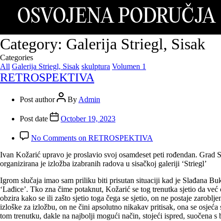
OSVOJENA PODRUČJA
Category:
Galerija Striegl, Sisak
Categories
All
Galerija Striegl, Sisak
skulptura
Volumen 1
RETROSPEKTIVA
Post author
By
Admin
Post date
October 19, 2023
No Comments
on RETROSPEKTIVA
Ivan Kožarić upravo je proslavio svoj osamdeset peti rođendan. Grad Sis
organizirana je izložba izabranih radova u sisačkoj galeriji ‘Striegl’
Igrom slučaja imao sam priliku biti prisutan situaciji kad je Slađana B
‘Lađice’. Tko zna čime potaknut, Kožarić se tog trenutka sjetio da već 
obzira kako se ili zašto sjetio toga čega se sjetio, on ne postaje zarob
izloške za izložbu, on ne čini apsolutno nikakav pritisak, ona se osjeća
tom trenutku, dakle na najbolji mogući način, stojeći ispred, suočena s 