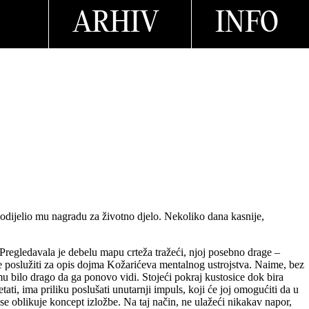
ARHIV
INFO
 dodijelio mu nagradu za životno djelo. Nekoliko dana kasnije,
. Pregledavala je debelu mapu crteža tražeći, njoj posebno drage –
 poslužiti za opis dojma Koža­­ri­ćeva mentalnog ustrojstva. Naime, bez
 mu bilo drago da ga ponovo vidi. Stojeći pokraj kustosice dok bira
ati, ima priliku poslušati unutarnji impuls, koji će joj omogućiti da u
 se oblikuje koncept izložbe. Na taj način, ne ulažeći nikakav napor,