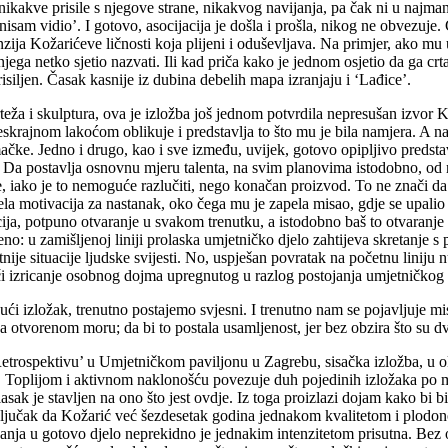
ikakve prisile s njegove strane, nikakvog navijanja, pa čak ni u najman
nisam vidio’. I gotovo, asocijacija je došla i prošla, nikog ne obvezuj
zija Kožarićeve ličnosti koja plijeni i oduševljava. Na primjer, ako mu
njega netko sjetio nazvati. Ili kad priča kako je jednom osjetio da ga cr
isiljen. Časak kasnije iz dubina debelih mapa izranjaju i ‘Lađice’.
crteža i skulptura, ova je izložba još jednom potvrdila nepresušan izvo
beskrajnom lakoćom oblikuje i predstavlja to što mu je bila namjera. A n
čke. Jedno i drugo, kao i sve između, uvijek, gotovo opipljivo predsta
nta. Da postavlja osnovnu mjeru talenta, na svim planovima istodobno, 
e, iako je to nemoguće razlučiti, nego konačan proizvod. To ne znači da 
ela motivacija za nastanak, oko čega mu je zapela misao, gdje se upali
ja, potpuno otvaranje u svakom trenutku, a istodobno baš to otvaranje pl
eno: u zamišljenoj liniji prolaska umjetničko djelo zahtijeva skretanje s
e situacije ljudske svijesti. No, uspješan povratak na početnu liniju n
ači izricanje osobnog dojma upregnutog u razlog postojanja umjetničkog
ći izložak, trenutno postajemo svjesni. I trenutno nam se pojavljuje mis
otvorenom moru; da bi to postala usamljenost, jer bez obzira što su dvij
rospektivu’ u Umjetničkom paviljonu u Zagrebu, sisačka izložba, u okvi
Toplijom i aktivnom naklonošću povezuje duh pojedinih izložaka po moti
glasak je stavljen na ono što jest ovdje. Iz toga proizlazi dojam kako bi 
aključak da Kožarić već šezdesetak godina jednakom kvalitetom i plodo
kanja u gotovo djelo neprekidno je jednakim intenzitetom prisutna. Bez