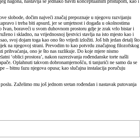
njeg nagona, nastavlja se jednako baviti konceptualnim pristupom, kao i
egove slobode, dočim najveći značaj prepoznaje u njegovu razvijanju
pravo i treba biti apsurd, jer se umjetnost i događa u okolnostima
o Ivan, boraveći u svom duhovnom prostoru gdje je zrak vrlo bistar i
ženo i skladno, na vrijednosnoj ljestvici stavlja na isto mjesto kao i
ao, svoj dojam toga kao ono što vrijedi izložiti. Još bih jedan detalj što
vijek na njegovoj strani. Prevodim to kao potvrdu značajnog filozofskog
ti prihvaćanja, ono je što nas razlikuje. Do koje mjere nismo
 zlatni ‘oblici prostora’, nakon razrezivanja rođendanske torte našli
Dapače. Oplahnuti takvom dobronamjernošću, ti tanjurići ne samo da se
pe – bitnu fazu njegova opusa; kao slučajna instalacija poručuju
m poslu. Zaželimo mu još jednom sretan rođendan i nastavak putovanja