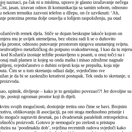
joj naznaci, pa čak ni u mislima, upravo je glasno izražavanje nečega
e. Čist, jasan, izravan odnos ili komunikacija sa samim sobom, odnosno
 u nekom trenutku zazvoni telefon u džepu, on će uzviknuti: ‘Ah,
tanje potezima prema dolje ostavlja u lošijem raspoloženju, pa otad
r Kožarićevih remek djela. Stiče se dojam beskrajne lakoće kojom on
amjera mu je uvijek utemeljena, bez obzira radi li se o duhovito
vlja prostor, odnosno putovanje prostorom njegova unutarnjeg svijeta.
od neuhvatljivo metafizičkog do potpuno svakodnevnog. I kao da tu mjeru
kod Kožarića izostaje težište postavljeno u poanti, u onoj točci na i
o onaj mali plamen iz kojeg su onda mašta i misao združene nagnale
ijeni, svjedočanstvo o dubini svijesti koja se prepušta, koja nije
 puta. Čim se u tom skretanju odlazi dalje, svjedočimo sve
užan je da bi se zaokružio kreativni postupak. Tek onda to skretanje, u
 proizvoda.
ao, upitnik, divljenje – kako je to genijalno povezao!?! Jer dovoljne su
e, postoji ogroman prostor koji ih dijeli.
ru svojih mogućnosti, dostoj­nije tretira ono čime se bavi. Brojnim
vu, oblikovanju ili asocijaciji, pa oni stoga međusobno prisnije i
bilo moguće napra­viti desetak, pa i dvadesetak paralelnih retrospektiva.
nošnošću proizvodi. Gotovo je nemoguće po zrelosti u pristupu
 obzira na ‘poodmaklu dob’, svježina recentnih radova svjedoči kako