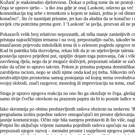
Kožarić je maksimalno djelotvoran. Dokaz u prilog tome da ne postoji n
čega se upravo sjetio – ‘a tko zna gdje je onaj Laokont, odavno ga već 
komunikacija tog sebe s trenutkom u kojem se nalazi, jedna je od dimen
konačno!’, što će nasmijati prisutne, jer kao da aludira da se konačno i 
uvijek crta potezima prema gore. I ‘Laokont’ se javlja, prozvan ali ne pr
Pokazavši velik broj relativno nepoznatih, ali ništa manje zanimljivih 
pristupa najrazličitijim temama i na svoj, prepoznatljiv način, također 
istančanom prijevodu mitoloških tema ili o zelenom pogledu njegove ma
Kad bi patetika bila dozvoljena, rekao bih da je on utjelovljenje tale
postavlja upravo prijeđeni put, opipljiv dojam toga putovanja, čak i viš
završenog djela, nego da je moguće doživjeti, prepoznati odakle se zač
ruke da učine to upravo takvim. Pritom je prisutna potpuna demistifikaci
zarobljena raciom, nego se služi njime onda kad joj treba. Slikovito reč
neuhvatljivijim prostorima samog postojanja od kojeg nema sveobuhvatnij
svojoj slobodi, znači razgovor, monolog ili improvizaciju na temu, zn
Stoga je upravo njegova reakcija na ono što ga okružuje to čega, gledaju
samo dvije čvrčke olovkom na praznom papiru da bi to postale lađice na 
Iako skromnija po obimu predstavljenih radova obzirom na nedavnu ‘Ret
pregradama izolira pojedine radove omogućujući im prostor djelovanja. 
jasnije komuniciraju. Očito nije bila namjera predstaviti ih što više, na
Potpisi što uključuju vrijeme nastanka pojedinih radova upućuju na z
prepoznati njegov razvoj – mentalni prostor i uspješnost njegova preta