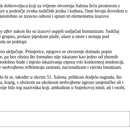
ak dobrovoljaca koji za vrijeme otvorenja Salona šeću prostorom s
laze u područje zvuka različitih jezika i kultura, čime bivaju dovedeni u
istodobno se izravno odnosi i spram tri elementarna izazova
y after
nakon što su izazovi uspjeli nadjačati humanizam. Sadržaj
 ili grupno, prolaze pijeskom plaže, ulaze u more i nestaju pod
voda ne poklopi.
ivno uključuje. Primjerice, njegovo se otvorenje doimalo poput
taje, pa bez obzira što formalno nije iskazano kao jedno od zbornih
stodobno bude i mjesto iskazivanja otpora vrlo konkretnoj tendenciji,
se nedvojbeno reflektiraju rasizam, nacionalizam i vjerski fanatizam.
o bi se, također u okviru 51. Salona, prilikom dodjela nagrada, što
a, kojeg, s obzirom na okolnosti nedvojbene ugroze umjetničke ali i
 bilo tog nazivnika koji, artikuliran u Supekovoj misli, ali i osobi,