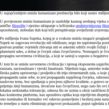
U najopćenitijem smislu humanizam predstavlja bilo koji sustav mišljenj
U povijesnom smislu humanizam je razdoblje kasnog srednjeg vijeka o
antičke
filozofije
i njezino uklapanje u kršćansku
srednjovjekovnu
filo
sposobnosti, slobodan duh koji teži preispitivanju uvriježenih uvjerenja
Po mišljenju Ivana Supeka, kojeg je u svakom smislu moguće proglasiti
Supek ne zagovara revoluciju niti nihilizam, nego im suprotstavlja poz
pasivan pratilac svjetskih zbivanja niti se asketski odriče svojih čežnji i
planetarni udes, a dobar je čovjek odan
čovječanstvu.
Nemoguće je čovj
propagira suvremena civilizacija, a koji se sastoji u usponu u bogatstvu
U tom bi se smislu suvremenu civilizaciju i njenog eksponenta
uspješn
rasizam, nacionalizam i vjerski fanatizam. Slijedom toga, autorske reakci
široka paleta uprizorenja i posljedica tih triju elementarnih zala, u koje
propagandu same sebe, to jest propagandu uspješnog čovjeka, odnosno p
naslovnu temu, bez upuštanja u procjenu njihove kvalitete, u gotovo s
prijetnju ideji humanizma, shvaćene kao čovječnost, nego zato što ovi iza
lokalna nedostatka tolerancije, odnosa što ne uzima u obzir različitost
kao konkretna platforma, kao uporabiva optika koja mjerljivim dioptrijam
ono nominalno ili formalno već odavno postavljeno i bezbroj puta naru
to temeljno u startu eliminiraju prigovori prokazanih, poput ogledala u 