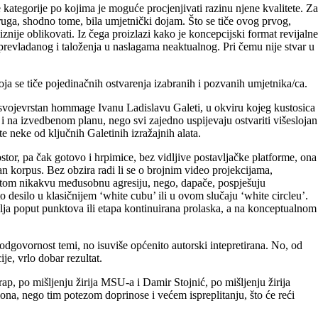
kategorije po kojima je moguće procjenjivati razinu njene kvalitete. Za
ruga, shodno tome, bila umjetnički dojam. Što se tiče ovog prvog,
nije oblikovati. Iz čega proizlazi kako je koncepcijski format revijalne
revladanog i taloženja u naslagama neaktualnog. Pri čemu nije stvar u
ja se tiče pojedinačnih ostvarenja izabranih i pozvanih umjetnika/ca.
 svojevrstan hommage Ivanu Ladislavu Galeti, u okviru kojeg kustosica
 i na izvedbenom planu, nego svi zajedno uspijevaju ostvariti višeslojan
te neke od ključnih Galetinih izražajnih alata.
ostor, pa čak gotovo i hrpimice, bez vidljive postavljačke platforme, ona
an korpus. Bez obzira radi li se o brojnim video projekcijama,
 pri tom nikakvu međusobnu agresiju, nego, dapače, pospješuju
desilo u klasičnijem ‘white cubu’ ili u ovom slučaju ‘white circleu’.
ja poput punktova ili etapa kontinuirana prolaska, a na konceptualnom
 odgovornost temi, no isuviše općenito autorski intepretirana. No, od
je, vrlo dobar rezultat.
p, po mišljenju žirija MSU-a i Damir Stojnić, po mišljenju žirija
lona, nego tim potezom doprinose i većem ispreplitanju, što će reći