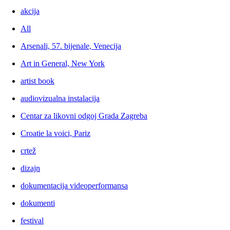
akcija
All
Arsenali, 57. bijenale, Venecija
Art in General, New York
artist book
audiovizualna instalacija
Centar za likovni odgoj Grada Zagreba
Croatie la voici, Pariz
crtež
dizajn
dokumentacija videoperformansa
dokumenti
festival