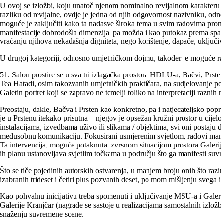
U ovoj se izložbi, koju unatoč njenom nominalno revijalnom karakteru i
razliku od revijalne, ovdje je jedna od njih odgovornost nazivniku, od
moguće je zaključiti kako ta nadasve široka tema u svim radovima pronal
manifestacije dobrodošla dimenzija, pa možda i kao putokaz prema spaš
vraćanju njihova nekadašnja digniteta, nego korištenje, dapače, uključi
U drugoj kategoriji, odnosno umjetničkom dojmu, također je moguće razli
51. Salon prostire se u sva tri izlagačka prostora HDLU-a, Bačvi, Prs
Tea Hatadi, osim takozvanih umjetničkih praktičara, na sudjelovanje poz
Galetin portret koji se zapravo ne temelji toliko na interpretaciji razni
Preostaju, dakle, Bačva i Prsten kao konkretno, pa i natjecateljsko popr
je u Prstenu itekako prisutna – njegov je opsežan kružni prostor u cije
instalacijama, izvedbama uživo ili slikama / objektima, svi oni postaju
međusobnu komunikaciju. Fokusirani usmjerenim svjetlom, radovi manjeg v
Ta intervencija, moguće potaknuta izvrsnom situacijom prostora Galeri
ih planu ustanovljava svjetlim točkama u području što ga manifesti suvr
Što se tiče pojedinih autorskih ostvarenja, u manjem broju onih što raz
izabranih trideset i četiri plus pozvanih deset, po mom mišljenju svega i
Kao pohvalnu inicijativu treba spomenuti i uključivanje MSU-a i Galeri
Galerije Kranjčar (nagrade se sastoje u realizacijama samostalnih izložb
snaženju suvremene scene.