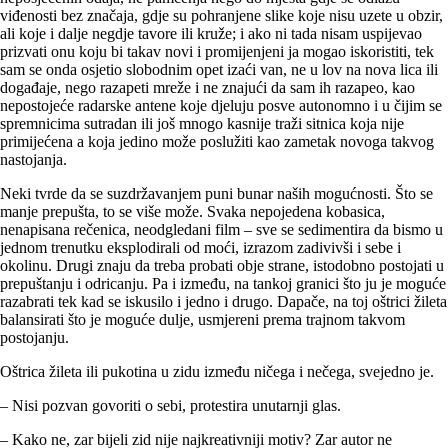
viđenosti bez značaja, gdje su pohranjene slike koje nisu uzete u obzir,
ali koje i dalje negdje tavore ili kruže; i ako ni tada nisam uspijevao
prizvati onu koju bi takav novi i promijenjeni ja mogao iskoristiti, tek
sam se onda osjetio slobodnim opet izaći van, ne u lov na nova lica ili
događaje, nego razapeti mreže i ne znajući da sam ih razapeo, kao
nepostojeće radarske antene koje djeluju posve autonomno i u čijim se
spremnicima sutradan ili još mnogo kasnije traži sitnica koja nije
primijećena a koja jedino može poslužiti kao zametak novoga takvog
nastojanja.
Neki tvrde da se suzdržavanjem puni bunar naših mogućnosti. Što se
manje prepušta, to se više može. Svaka nepojedena kobasica,
nenapisana rečenica, neodgledani film – sve se sedimentira da bismo u
jednom trenutku eksplodirali od moći, izrazom zadivivši i sebe i
okolinu. Drugi znaju da treba probati obje strane, istodobno postojati u
prepuštanju i odricanju. Pa i između, na tankoj granici što ju je moguće
razabrati tek kad se iskusilo i jedno i drugo. Dapače, na toj oštrici žileta
balansirati što je moguće dulje, usmjereni prema trajnom takvom
postojanju.
Oštrica žileta ili pukotina u zidu između ničega i nečega, svejedno je.
– Nisi pozvan govoriti o sebi, protestira unutarnji glas.
– Kako ne, zar bijeli zid nije najkreativniji motiv? Zar autor ne