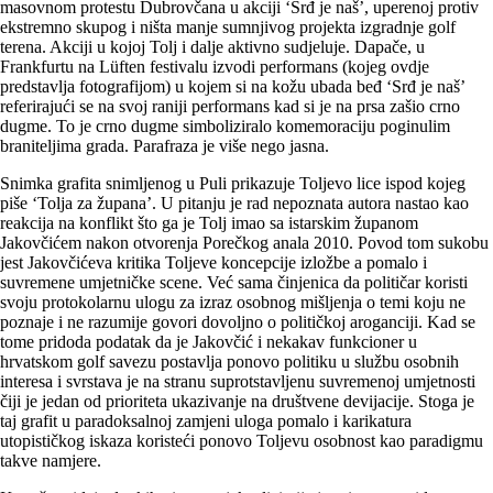
masovnom protestu Dubrovčana u akciji ‘Srđ je naš’, uperenoj protiv
ekstremno skupog i ništa manje sumnjivog projekta izgradnje golf
terena. Akciji u kojoj Tolj i dalje aktivno sudjeluje. Dapače, u
Frankfurtu na Lüften festivalu izvodi performans (kojeg ovdje
predstavlja fotografijom) u kojem si na kožu ubada beđ ‘Srđ je naš’
referirajući se na svoj raniji performans kad si je na prsa zašio crno
dugme. To je crno dugme simboliziralo komemoraciju poginulim
braniteljima grada. Parafraza je više nego jasna.
Snimka grafita snimljenog u Puli prikazuje Toljevo lice ispod kojeg
piše ‘Tolja za župana’. U pitanju je rad nepoznata autora nastao kao
reakcija na konflikt što ga je Tolj imao sa istarskim županom
Jakovčićem nakon otvorenja Porečkog anala 2010. Povod tom sukobu
jest Jakovčićeva kritika Toljeve koncepcije izložbe a pomalo i
suvremene umjetničke scene. Već sama činjenica da političar koristi
svoju protokolarnu ulogu za izraz osobnog mišljenja o temi koju ne
poznaje i ne razumije govori dovoljno o političkoj aroganciji. Kad se
tome pridoda podatak da je Jakovčić i nekakav funkcioner u
hrvatskom golf savezu postavlja ponovo politiku u službu osobnih
interesa i svrstava je na stranu suprotstavljenu suvremenoj umjetnosti
čiji je jedan od prioriteta ukazivanje na društvene devijacije. Stoga je
taj grafit u paradoksalnoj zamjeni uloga pomalo i karikatura
utopističkog iskaza koristeći ponovo Toljevu osobnost kao paradigmu
takve namjere.