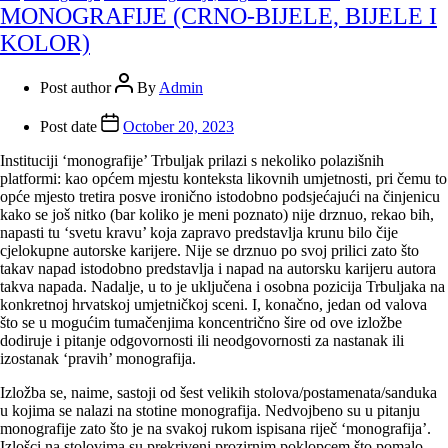
MONOGRAFIJE (CRNO-BIJELE, BIJELE I
KOLOR)
Post author
By
Admin
Post date
October 20, 2023
Instituciji ‘monografije’ Trbuljak prilazi s nekoliko polazišnih
platformi: kao općem mjestu konteksta likovnih umjetnosti, pri čemu to
opće mjesto tretira posve ironično istodobno podsjećajući na činjenicu
kako se još nitko (bar koliko je meni poznato) nije drznuo, rekao bih,
napasti tu ‘svetu kravu’ koja zapravo predstavlja krunu bilo čije
cjelokupne autorske karijere. Nije se drznuo po svoj prilici zato što
takav napad istodobno predstavlja i napad na autorsku karijeru autora
takva napada. Nadalje, u to je uključena i osobna pozicija Trbuljaka na
konkretnoj hrvatskoj umjetničkoj sceni. I, konačno, jedan od valova
što se u mogućim tumačenjima koncentrično šire od ove izložbe
dodiruje i pitanje odgovornosti ili neodgovornosti za nastanak ili
izostanak ‘pravih’ monografija.
Izložba se, naime, sastoji od šest velikih stolova/postamenata/sanduka
u kojima se nalazi na stotine monografija. Nedvojbeno su u pitanju
monografije zato što je na svakoj rukom ispisana riječ ‘monografija’.
Izlošci na stolovima su prekriveni prozirnim poklopcem što pomalo