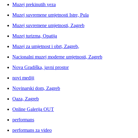
Muzej prekinutih veza
Muzej suvremene umjetnosti Istre, Pula
Muzej suvremene umjetnosti, Zagreb
Muzej turizma, Opatija
Muzej za umjetnost i obrt, Zagreb,
Nacionalni muzej moderne umjetnosti, Zagreb
Nova Gradiška, javni prostor
novi mediji
Novinarski dom, Zagreb
Oaza, Zagreb
Online Galerija OUT
performans
performans za video