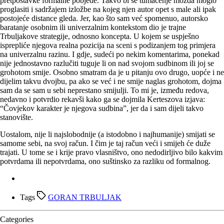
pretpostavke formalne pobjede. Takvo bi se tumačenje možda moglo
proglasiti i sadržajem izložbe na kojeg njen autor opet s male ali ipak
postojeće distance gleda. Jer, kao što sam već spomenuo, autorsko
baratanje osobnim ili univerzalnim kontekstom dio je trajne
Trbuljakove strategije, odnosno koncepta. U kojem se uspješno
isprepliće njegova realna pozicija na sceni s podizanjem tog primjera
na univerzalnu razinu. I gdje, sudeći po nekim komentarima, ponekad
nije jednostavno razlučiti tuguje li on nad svojom sudbinom ili joj se
grohotom smije. Osobno smatram da je u pitanju ovo drugo, uopće i ne
dijelim takvu dvojbu, pa ako se već i ne smije naglas grohotom, dojma
sam da se sam u sebi neprestano smijulji. To mi je, između redova,
nedavno i potvrdio rekavši kako ga se dojmila Kerteszova izjava:
“Čovjekov karakter je njegova sudbina”, jer da i sam dijeli takvo
stanovište.
Uostalom, nije li najslobodnije (a istodobno i najhumanije) smijati se
samome sebi, na svoj račun. I čim je taj račun veći i smijeh će duže
trajati. U tome se i krije pravo vlasništvo, ono nedodirljivo bilo kakvim
potvrdama ili nepotvrdama, ono suštinsko za razliku od formalnog.
Tags
GORAN TRBULJAK
Categories