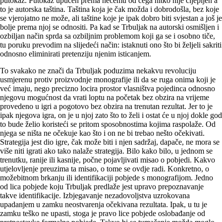
putokaz. Putokaz upućen prema nečemu od čega nitko nije cijepljen a
to je autorska taština. Taština koja je čak možda i dobrodošla, bez koje
se vjerojatno ne može, ali taštine koje je ipak dobro biti svjestan a još je
bolje prema njoj se odnositi. Pa kad se Trbuljak na autorski osmišljen i
ozbiljan način sprda sa ozbiljnim problemom koji ga se i osobno tiče,
tu poruku prevodim na slijedeći način: istaknuti ono što bi željeli sakriti
odnosno eliminirati pretenziju njenim isticanjem.
To svakako ne znači da Trbuljak poduzima nekakvu revoluciju
usmjerenu protiv proizvodnje monografije ili da se ruga onima koji je
već imaju, nego precizno locira prostor vlasništva pojedinca odnosno
njegovu mogućnost da vrati loptu na početak bez obzira na vrijeme
provedeno u igri a pogotovo bez obzira na trenutan rezultat. Jer to je
ipak njegova igra, on je u njoj zato što to želi i ostat će u njoj dokle god
to bude želio koristeći se pritom sposobnostima kojima raspolaže. Od
njega se ništa ne očekuje kao što i on ne bi trebao nešto očekivati.
Strategija jest dio igre, čak može biti i njen sadržaj, dapače, ne mora se
više niti igrati ako tako nalaže strategija. Bilo kako bilo, u jednom se
trenutku, ranije ili kasnije, počne pojavljivati misao o pobjedi. Kakvo
utjelovljenje preuzima ta misao, o tome se ovdje radi. Konkretno, o
možebitnom brkanju ili identifikaciji pobjede s monografijom. Jedno
od lica pobjede koju Trbuljak predlaže jest upravo prepoznavanje
takve identifikacije. Izbjegavanje nezadovoljstva uzrokovana
upadanjem u zamku neostvarenja očekivana rezultata. Ipak, u tu je
zamku teško ne upasti, stoga je pravo lice pobjede oslobađanje od