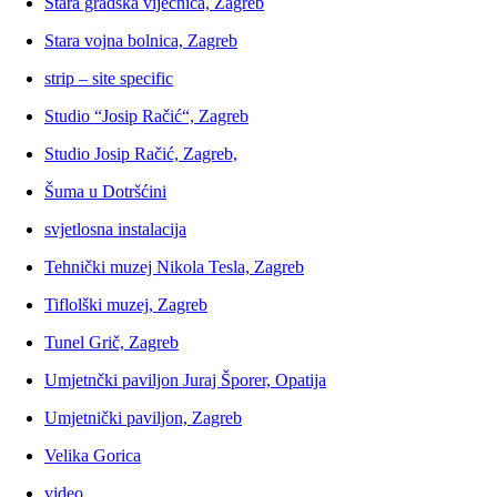
Stara gradska vijećnica, Zagreb
Stara vojna bolnica, Zagreb
strip – site specific
Studio “Josip Račić“, Zagreb
Studio Josip Račić, Zagreb,
Šuma u Dotršćini
svjetlosna instalacija
Tehnički muzej Nikola Tesla, Zagreb
Tiflolški muzej, Zagreb
Tunel Grič, Zagreb
Umjetnčki paviljon Juraj Šporer, Opatija
Umjetnički paviljon, Zagreb
Velika Gorica
video