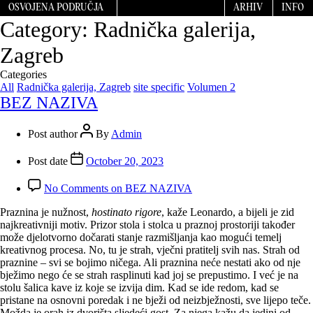
OSVOJENA PODRUČJA
ARHIV
INFO
Category:
Radnička galerija,
Zagreb
Categories
All
Radnička galerija, Zagreb
site specific
Volumen 2
BEZ NAZIVA
Post author
By
Admin
Post date
October 20, 2023
No Comments
on BEZ NAZIVA
Praznina je nužnost,
hostinato rigore
, kaže Leonardo, a bijeli je zid
najkreativniji motiv. Prizor stola i stolca u praznoj prostoriji također
može djelotvorno dočarati stanje razmišljanja kao mogući temelj
kreativnog procesa. No, tu je strah, vječni pratitelj svih nas. Strah od
praznine – svi se bojimo ničega. Ali praznina neće nestati ako od nje
bježimo nego će se strah rasplinuti kad joj se prepustimo. I već je na
stolu šalica kave iz koje se izvija dim. Kad se ide redom, kad se
pristane na osnovni poredak i ne bježi od neiz­bježnosti, sve lijepo teče.
Možda je orah iz dvorišta sljedeći gost. Za njega kažu da jedini od