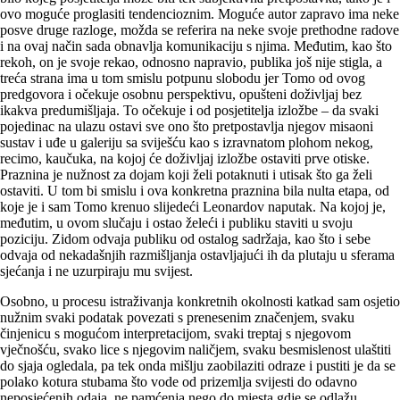
ovo moguće proglasiti tendencioznim. Moguće autor zapravo ima neke
posve druge razloge, možda se referira na neke svoje prethodne radove
i na ovaj način sada obnavlja komunikaciju s njima. Međutim, kao što
rekoh, on je svoje rekao, odnosno napravio, publika još nije stigla, a
treća strana ima u tom smislu potpunu slobodu jer Tomo od ovog
predgovora i očekuje osobnu perspektivu, opušteni doživljaj bez
ikakva predumišljaja. To očekuje i od posjetitelja izložbe – da svaki
pojedinac na ulazu ostavi sve ono što pretpostavlja njegov misaoni
sustav i uđe u galeriju sa sviješću kao s izravnatom plohom nekog,
recimo, kaučuka, na kojoj će doživljaj izložbe ostaviti prve otiske.
Praznina je nužnost za dojam koji želi potaknuti i utisak što ga želi
ostaviti. U tom bi smislu i ova konkretna praznina bila nulta etapa, od
koje je i sam Tomo krenuo slijedeći Leonardov naputak. Na kojoj je,
međutim, u ovom slučaju i ostao želeći i publiku staviti u svoju
poziciju. Zidom odvaja publiku od ostalog sadržaja, kao što i sebe
odvaja od nekadašnjih razmišljanja ostavljajući ih da plutaju u sferama
sjećanja i ne uzurpiraju mu svijest.
Osobno, u procesu istraživanja konkretnih okolnosti katkad sam osjetio
nužnim svaki podatak povezati s prenesenim značenjem, svaku
činjenicu s mogućom interpretacijom, svaki treptaj s njegovom
vječnošću, svako lice s njegovim naličjem, svaku besmislenost ulaštiti
do sjaja ogledala, pa tek onda mišlju zaobilaziti odraze i pustiti je da se
polako kotura stubama što vode od prizemlja svijesti do odavno
neposjećenih odaja, ne pamćenja nego do mjesta gdje se odlažu