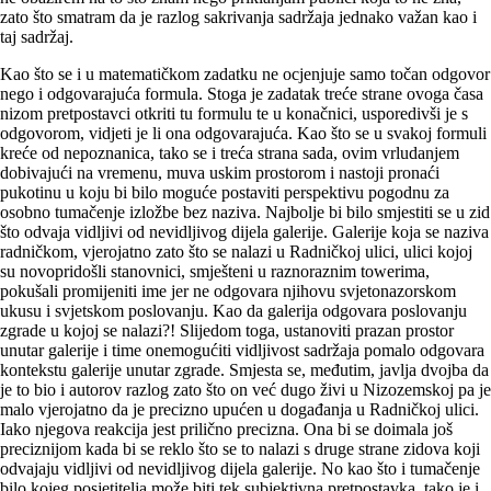
zato što smatram da je razlog sakrivanja sadržaja jednako važan kao i
taj sadržaj.
Kao što se i u matematičkom zadatku ne ocjenjuje samo točan odgovor
nego i odgovarajuća formula. Stoga je zadatak treće strane ovoga časa
nizom pretpostavci otkriti tu formulu te u konačnici, usporedivši je s
odgovorom, vidjeti je li ona odgovarajuća. Kao što se u svakoj formuli
kreće od nepoznanica, tako se i treća strana sada, ovim vrludanjem
dobivajući na vremenu, muva uskim prostorom i nastoji pronaći
pukotinu u koju bi bilo moguće postaviti perspektivu pogodnu za
osobno tumačenje izložbe bez naziva. Najbolje bi bilo smjestiti se u zid
što odvaja vidljivi od nevidljivog dijela galerije. Galerije koja se naziva
radničkom, vjerojatno zato što se nalazi u Radničkoj ulici, ulici kojoj
su novopridošli stanovnici, smješteni u raznoraznim towerima,
pokušali promijeniti ime jer ne odgovara njihovu svjetonazorskom
ukusu i svjetskom poslovanju. Kao da galerija odgovara poslovanju
zgrade u kojoj se nalazi?! Slijedom toga, ustanoviti prazan prostor
unutar galerije i time onemogućiti vidljivost sadržaja pomalo odgovara
kontekstu galerije unutar zgrade. Smjesta se, međutim, javlja dvojba da
je to bio i autorov razlog zato što on već dugo živi u Nizozemskoj pa je
malo vjerojatno da je precizno upućen u događanja u Radničkoj ulici.
Iako njegova reakcija jest prilično precizna. Ona bi se doimala još
preciznijom kada bi se reklo što se to nalazi s druge strane zidova koji
odvajaju vidljivi od nevidljivog dijela galerije. No kao što i tumačenje
bilo kojeg posjetitelja može biti tek subjektivna pretpostavka, tako je i