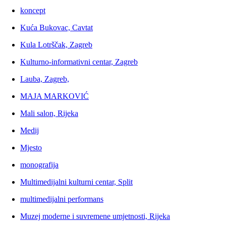
koncept
Kuća Bukovac, Cavtat
Kula Lotrščak, Zagreb
Kulturno-informativni centar, Zagreb
Lauba, Zagreb,
MAJA MARKOVIĆ
Mali salon, Rijeka
Medij
Mjesto
monografija
Multimedijalni kulturni centar, Split
multimedijalni performans
Muzej moderne i suvremene umjetnosti, Rijeka