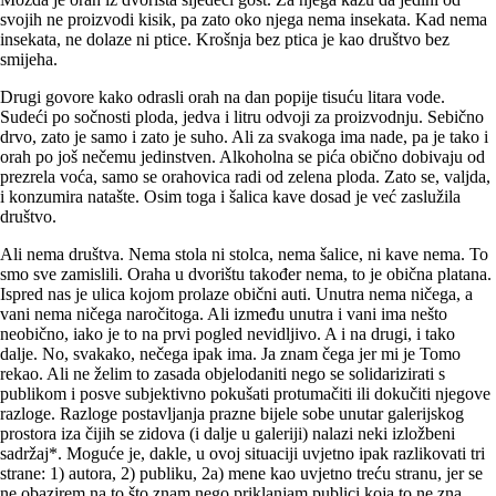
svojih ne proizvodi kisik, pa zato oko njega nema insekata. Kad nema
insekata, ne dolaze ni ptice. Krošnja bez ptica je kao društvo bez
smijeha.
Drugi govore kako odrasli orah na dan popije tisuću litara vode.
Sudeći po sočnosti ploda, jedva i litru odvoji za proizvodnju. Sebično
drvo, zato je samo i zato je suho. Ali za svakoga ima nade, pa je tako i
orah po još nečemu jedinstven. Alkoholna se pića obično dobivaju od
prezrela voća, samo se orahovica radi od zelena ploda. Zato se, valjda,
i konzumira natašte. Osim toga i šalica kave dosad je već zaslužila
društvo.
Ali nema društva. Nema stola ni stolca, nema šalice, ni kave nema. To
smo sve zamislili. Oraha u dvorištu također nema, to je obična platana.
Ispred nas je ulica kojom prolaze obični auti. Unutra nema ničega, a
vani nema ničega naročitoga. Ali između unutra i vani ima nešto
neobično, iako je to na prvi pogled nevidljivo. A i na drugi, i tako
dalje. No, svakako, nečega ipak ima. Ja znam čega jer mi je Tomo
rekao. Ali ne želim to zasada objelodaniti nego se solidarizirati s
publikom i posve subjektivno pokušati protumačiti ili dokučiti njegove
razloge. Razloge postavljanja prazne bijele sobe unutar galerijskog
prostora iza čijih se zidova (i dalje u galeriji) nalazi neki izložbeni
sadržaj*. Moguće je, dakle, u ovoj situaciji uvjetno ipak razlikovati tri
strane: 1) autora, 2) publiku, 2a) mene kao uvjetno treću stranu, jer se
ne obazirem na to što znam nego prikla­njam publici koja to ne zna,