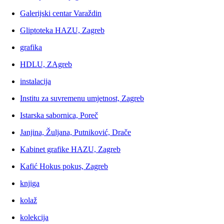
Galerijski centar Varaždin
Gliptoteka HAZU, Zagreb
grafika
HDLU, ZAgreb
instalacija
Institu za suvremenu umjetnost, Zagreb
Istarska sabornica, Poreč
Janjina, Žuljana, Putniković, Drače
Kabinet grafike HAZU, Zagreb
Kafić Hokus pokus, Zagreb
knjiga
kolaž
kolekcija