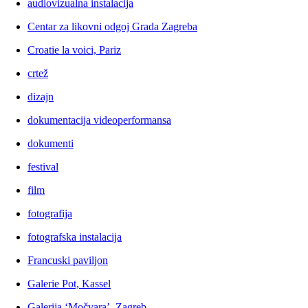
audiovizualna instalacija
Centar za likovni odgoj Grada Zagreba
Croatie la voici, Pariz
crtež
dizajn
dokumentacija videoperformansa
dokumenti
festival
film
fotografija
fotografska instalacija
Francuski paviljon
Galerie Pot, Kassel
Galerija ‘Močvara’, Zagreb