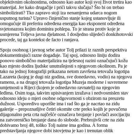
objektivnim okolnostima, odnosno kao autor koji svoj život tretira kao
materijal. Jer kako drugačije i prići takvu slučaju? Što bi on trebao
simbolizirati? Tko zapravo stoji iza nenamjerna udarca nogom
usputnog turista? Upravo činjenično stanje kojeg ustanovljuje ili
omogućuje ili preferira određena energija kao eksponent određena
svjetonazora kojim dominira pohlepa. To je strana protiv koje je
usmjerena Toljeva javna djelatnost. I dosljedno slijedeći donkihotovski
procede, taj ga kontekst de facto i ranjava.
Spoju osobnog i javnog sebe autor Tolj prilazi iz raznih pers­pektiva
dokumentirajući razne događaje. Taj spoj, odnosno liniju dodira
ponovo simbolično materijalizira na tjelesnoj razini označujući kožu
kao mjesto dodira ljudske unutrašnjosti s njegovom okolinom. Pa je
tako na jednoj fotografiji prikazana netom završena tetovaža logotipa
Lazareta (kojeg je dugi niz godina, sve donedavno, vodio) na njegovu
ramenu, a na drugoj tetovaža logotipa Muzeja moderne i suvremene
umjetnosti u Rijeci (kojem je odnedavno ravnatelj) na njegovim
leđima. Osim toga, takvim upisivanjem izražava i nedvosmislen stav
odnosno ideju o mjeri osobne odgovornosti s obzirom na preuzetu
dužnost. Usporedivo uporište ima i rad što ga je nacrtao na zidu
galerije – prepoznatljive četiri okomite crte preko kojih je povučena
dijagonalno peta crta najčešće označava brojanje i povlači asocijaciju
na zatvoreničko brojanje dana do slobode. Prebrojivši crte na zidu
dobivamo broj 48, toliko Tolj naime ima godina. A forma
predstavljanja njegove dobi istovjetna je kao i trenutan oblik