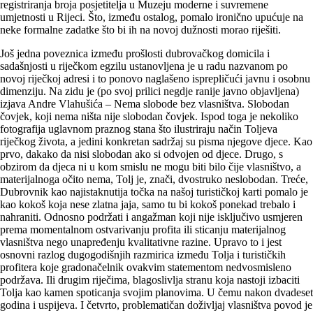
registriranja broja posjetitelja u Muzeju moderne i suvremene
umjetnosti u Rijeci. Što, između ostalog, pomalo ironično upućuje na
neke formalne zadatke što bi ih na novoj dužnosti morao riješiti.
Još jedna poveznica između prošlosti dubrovačkog domicila i
sadašnjosti u riječkom egzilu ustanovljena je u radu nazvanom po
novoj riječkoj adresi i to ponovo naglašeno isprepličući javnu i osobnu
dimenziju. Na zidu je (po svoj prilici negdje ranije javno objavljena)
izjava Andre Vlahušića – Nema slobode bez vlasništva. Slobodan
čovjek, koji nema ništa nije slobodan čovjek. Ispod toga je nekoliko
fotografija uglavnom praznog stana što ilustriraju način Toljeva
riječkog života, a jedini konkretan sadržaj su pisma njegove djece. Kao
prvo, dakako da nisi slobodan ako si odvojen od djece. Drugo, s
obzirom da djeca ni u kom smislu ne mogu biti bilo čije vlasništvo, a
materijalnoga očito nema, Tolj je, znači, dvostruko neslobodan. Treće,
Dubrovnik kao najistaknutija točka na našoj turističkoj karti pomalo je
kao kokoš koja nese zlatna jaja, samo tu bi kokoš ponekad trebalo i
nahraniti. Odnosno podržati i angažman koji nije isključivo usmjeren
prema momentalnom ostvarivanju profita ili sticanju materijalnog
vlasništva nego unapređenju kvalitativne razine. Upravo to i jest
osnovni razlog dugogodišnjih razmirica između Tolja i turističkih
profitera koje gradonačelnik ovakvim statementom nedvosmisleno
podržava. Ili drugim riječima, blagoslivlja stranu koja nastoji izbaciti
Tolja kao kamen spoticanja svojim planovima. U čemu nakon dvadeset
godina i uspijeva. I četvrto, problematičan doživljaj vlasništva povod je