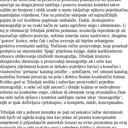
upućuje na dragocjenost sadržaja i ponovo ironizira kontekst takve
zaštite jer brojnost i oblik izrade u startu isključuje njihovu pojedinačnu
materijalnu vrijednost. One su priručno sklepane od najrazličitijih
papira ili već korištene papirnate ambalaže. Dakle, dostojanstvo
monografije je na svaki način ne samo ugroženo nego i eliminirano. U
toj je eliminaciji Trbuljak prilično pedantan, izostavlja reprodukcije ali
naznačuje njihovu poziciju, nekima ostavlja samo naslovnice, drugima
‘gotove’ korice, neke čak i ručno uvezuje ali bijelim selotejpom
prekriva eventualni sadržaj. Načinom ručne proizvodnje, koja ponekad
podsjeća na staromodni ‘špigl’ prijeloma knjige, dakle karikiraturom
obrasca oblikovanja izloženih monografija, Trbuljak ironizira
dizajnersku dimenziju u proizvodnji monografije ali i sebe kao
dizajnera (djelatnost kojom se itekako uvjerljivo bavio) a konačno i
vlastoručno ‘prelama’ katalog izložbe – uobičajeni, već otisnuti ka­talog
uzdužna formata presavija na pola i dobiva finalan kvadratični format.
Koliko god se Trbuljak možda i zabavljao proizvodeći pojedine
monografije, u neke od njih unoseći i detalje kojima se nedvojbeno
referira na konkretne etape, cikluse ili elemente svog stvaralaštva čime
na neki način rješava i kontekst sadržajne razine ideje ‘monografije’,
njih se ipak doživljava cjelokupno, u kompletu, dakle, konceptualno.
Trbuljak niti u jednom trenutku ne pati od nekakve lažne skromnosti
niti bježi od ugleda kojeg ima kao jedan od pionira konceptualne
umjetnosti (i pripadajućih autorskih izraza) na ovim prostorima pa ovaj
najnoviji akt u sebi svakako nosi i određenu kritiku s obzirom na