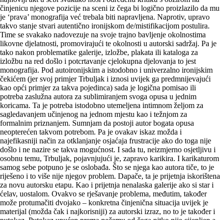
činjenicu njegove pozicije na sceni iz čega bi logično proizlazilo da mu
je ‘prava’ monografija već trebala biti napravljena. Naprotiv, upravo
takvo stanje stvari autentično ironijskom de/mistifikacijom postulira.
Time se svakako nadovezuje na svoje trajno bavljenje okolnostima
likovne djelatnosti, promovirajući te okolnosti u autorski sadržaj. Pa je
tako nakon problematike galerije, izložbe, plakata ili kataloga za
izložbu na red došlo i potcrtavanje cjelokupna djelovanja to jest
monografija. Pod autoironijskim a istodobno i univerzalno ironijskim
čekićem (jer svoj primjer Trbuljak i iznosi uvijek ga predmnijevajući
kao opći primjer za takva pojedinca) sada je logična pomisao ili
potreba zaslužna autora za sublimiranjem svoga opusa u jednim
koricama. Ta je potreba istodobno utemeljena intimnom željom za
sagledavanjem učinjenog na jednom mjestu kao i težnjom za
formalnim priznanjem. Sum­njam da postoji autor bogata opusa
neopterećen takvom potrebom. Pa je ovakav iskaz možda i
najefikasniji način za otklanjanje osjaćaja frustracije ako do toga nije
došlo i ne nazire se takva mogućnost. I sada tu, neizmjerno osjetljivu i
osobnu temu, Trbuljak, pojavnjujući je, zapravo karikira. I karikaturom
samog sebe potpuno je se oslobađa. Što se njega kao autora tiče, to je
riješeno i to više nije njegov problem. Dapače, ta je prijetnja iskorištena
za novu autorsku etapu. Kao i prijetnja nenalaska galerije ako si star i
ćelav, uostalom. Ovakvo se rješavanje problema, međutim, također
može protumačiti dvojako – konkretna činjenična situacija uvijek je
materijal (možda čak i najkorisniji) za autorski izraz, no to je također i