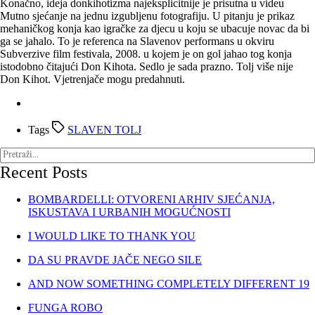
Konačno, ideja donkihotizma najeksplicitnije je prisutna u videu
Mutno sjećanje na jednu izgubljenu fotografiju. U pitanju je prikaz
mehaničkog konja kao igračke za djecu u koju se ubacuje novac da bi
ga se jahalo. To je referenca na Slavenov performans u okviru
Subverzive film festivala, 2008. u kojem je on gol jahao tog konja
istodobno čitajući Don Kihota. Sedlo je sada prazno. Tolj više nije
Don Kihot. Vjetrenjače mogu predahnuti.
Tags
SLAVEN TOLJ
Recent Posts
BOMBARDELLI: OTVORENI ARHIV SJEĆANJA,
ISKUSTAVA I URBANIH MOGUĆNOSTI
I WOULD LIKE TO THANK YOU
DA SU PRAVDE JAČE NEGO SILE
AND NOW SOMETHING COMPLETELY DIFFERENT 19
FUNGA ROBO