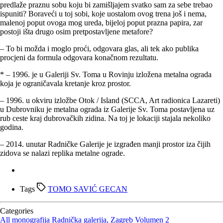
predlaže praznu sobu koju bi zamišljajem svatko sam za sebe trebao
ispuniti? Boraveći u toj sobi, koje uostalom ovog trena još i nema,
malenoj poput ovoga mog ureda, bijeloj poput prazna papira, zar
postoji išta drugo osim pretpostavljene metafore?
– To bi možda i moglo proći, odgovara glas, ali tek ako publika
procjeni da formula odgovara konačnom rezultatu.
* – 1996. je u Galeriji Sv. Toma u Rovinju izložena metalna ograda
koja je ograničavala kretanje kroz prostor.
– 1996. u okviru izložbe Otok / Island (SCCA, Art radionica Lazareti)
u Dubrovniku je metalna ograda iz Galerije Sv. Toma postavljena uz
rub ceste kraj dubrovačkih zidina. Na toj je lokaciji stajala nekoliko
godina.
– 2014. unutar Radničke Galerije je izgrađen manji prostor iza čijih
zidova se nalazi replika metalne ograde.
Tags
TOMO SAVIĆ GECAN
Categories
All
monografija
Radnička galerija, Zagreb
Volumen 2