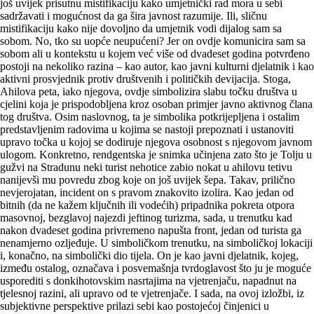
još uvijek prisutnu mistifikaciju kako umjetnički rad mora u sebi
sadržavati i mogućnost da ga šira javnost razumije. Ili, sličnu
mistifikaciju kako nije dovoljno da umjetnik vodi dijalog sam sa
sobom. No, tko su uopće neupućeni? Jer on ovdje komunicira sam sa
sobom ali u kontekstu u kojem već više od dvadeset godina potvrđeno
postoji na nekoliko razina – kao autor, kao javni kulturni djelatnik i kao
aktivni prosvjednik protiv društvenih i političkih devijacija. Stoga,
Ahilova peta, iako njegova, ovdje simbolizira slabu točku društva u
cjelini koja je prispodobljena kroz osoban primjer javno aktivnog člana
tog društva. Osim naslovnog, ta je simbolika potkrijepljena i ostalim
predstavljenim radovima u kojima se nastoji prepoznati i ustanoviti
upravo točka u kojoj se dodiruje njegova osobnost s njegovom javnom
ulogom. Konkretno, rendgentska je snimka učinjena zato što je Tolju u
gužvi na Stradunu neki turist nehotice zabio nokat u ahilovu tetivu
nanijevši mu povredu zbog koje on još uvijek šepa. Takav, prilično
nevjerojatan, incident on s pravom znakovito izolira. Kao jedan od
bitnih (da ne kažem ključnih ili vodećih) pripadnika pokreta otpora
masovnoj, bezglavoj najezdi jeftinog turizma, sada, u trenutku kad
nakon dvadeset godina privremeno napušta front, jedan od turista ga
nenamjerno ozljeđuje. U simboličkom trenutku, na simboličkoj lokaciji
i, konačno, na simbolički dio tijela. On je kao javni djelatnik, kojeg,
između ostalog, označava i posvemašnja tvrdoglavost što ju je moguće
usporediti s donkihotovskim nasrtajima na vjetrenjaču, napadnut na
tjelesnoj razini, ali upravo od te vjetrenjače. I sada, na ovoj izložbi, iz
subjektivne perspektive prilazi sebi kao postojećoj činjenici u