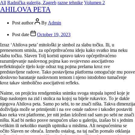
All
Radnička galerija, Zagreb
razne tehnike
Volumen 2
AHILOVA PETA
Post author
By
Admin
Post date
October 19, 2023
Izraz ‘Ahilova peta’ mitološki je simbol za slabu točku. Ili, u
prenesenom smislu, za općeprihvaćenu ideju kako svatko ima neku
slabu točku. Slaven Tolj koristi upravo takvo općeprihvaćeno
razumijevanje naslovnog pojma kao svojevrsno asocijativno
reflektirajuće tijelo koje odraz tog pojma prelama kroz sve
predstavljene radove. Tako postavljena platforma omogućuje mu posve
doslovno baratanje naslovnom temom i njeno istodobno tumačenje
kroz takav simbolično asocijativni refleks.
Naime, on projicira rendgentsku snimku svoga stopala ispred koje je
štap naslonjen na zid i stolica na kojoj su bijele rukavice. To je dakle
njegova Ahilova peta. Samo po sebi, to ne znači ništa. Takva dimenzija
doživljaja može se primijeniti i na sve ostale radove i također postaviti
kao neka vrst platforme, jer niti jedan izloženi rad sam po sebi ne znači
ništa. Kad bi netko posve neupućen ušao u galeriju, izašao bi s jednim
velikim ili nekoliko manjih upitnika u mislima. Ali neupućenima se
očito Slaven ne obraća. Između ostalog, na taj način pomalo otklanja