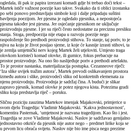
ogledala, ili pak iz papira izrezani komadi gdje bi trebao doći tekst –
Martek ističe važnost poezije kao takve. Svakako da ti oblici izostanka
po sebi ponovo predstavljaju simbole koji i dalje pripadaju suštini
bavljenja poezijom. Jer pjesma je ogledalo pjesnika, a nepostojeća
pjesma također jest pjesma. Jer osjećanje pjesnikom ne uključuje
proizvodnju pjesme. I jer su riječi često nedostatne za preciznu presliku
stanja. Stoga, predpoezija nije etapa u razvoju poezije nego
raspoloženje što predhodi proizvodnji stihova. To stanje, taj poriv, to je
njiva na koju je život posijao sjeme, iz koje će kasnije izrasti stihovi, ta
je zemlja umjetnički nerv kojeg Martek želi utjeloviti. Umjesto traga
olovkom koristeći komad olovke, ili gumice, fokus prebacuje na
prostor proizvodnje. Na ono što naslijeđuje poriv a prethodi artefaktu.
To je prostor nastanka, materijalizacija postupka. Cezanneove riječi:
‘Iza slike uvijek tražim autora’, Martek prevodi oslikavanjem prostora
između autora i slike, proizvodeći sliku od konkretnih elemenata za
njenu proizvodnju. Proizvodnja je sadržaj čina. A budući je slikar
zapravo pjesnik, komad olovke je potez njegova kista. Potezima gradi
sliku koja predstavlja riječ – poruku.
Sličnu poziciju zauzima Martekov imenjak Majakovski, primjerice u
svom djelu Tragedija: Vladimir Majakovski. ‘Kakva jednostavnost’,
komentira Pasternak, ‘umjetnost je nazvana tragedijom. Kao što i jest.
Tragedija se zove Vladimir Majakovski. Naslov je sadržavao genijalno
jednostavno otkriće da pjesnik nije autor nego – predmet lirike koja se
u prvom licu obraća svijetu. Naslov nije bio ime pisca nego prezime