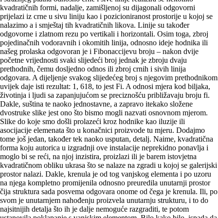
kvadratičnih formi, nadalje, zamišljenoj su dijagonali odgovorni
prijelazi iz crne u sivu liniju kao i pozicioniranost prostorije u kojoj se
nalazimo a i smještaj tih kvadratičnih likova. Linije su također
odgovorne i zlatnom rezu po vertikali i horizontali. Osim toga, zbroj
pojedinačnih vodoravnih i okomitih linija, odnosno ideje hodnika ili
našeg prolaska odgovoran je i Fibonaccijevu broju – nakon dvije
početne vrijednosti svaki slijedeći broj jednak je zbroju dvaju
prethodnih, čemu dosljedno odnos ili zbroj crnih i sivih linija
odgovara. A dijeljenje svakog slijedećeg broj s njegovim prethodnikom
uvijek daje isti rezultat: 1, 618, to jest Fi. A odnosi mjera kod biljaka,
životinja i ljudi sa zapanjujućom se preciznošću približavaju broju fi.
Dakle, suština te naoko jednostavne, a zapravo itekako složene
dvostruke slike jest ono što bismo mogli nazvati osnovnom mjerom.
Slike do koje smo došli prolazeći kroz hodnike kao iluzije ili
asocijacije elemenata što u konačnici proizvode tu mjeru. Dodajmo
tome još jedan, također tek naoko usputan, detalj. Naime, kvadratična
forma koju autorica u izgradnji ove instalacije neprekidno ponavlja i
moglo bi se reći, na njoj inzistira, proizlazi ili je barem istovjetna
kvadratičnom obliku ukrasa što se nalaze na zgradi u kojoj se galerijski
prostor nalazi. Dakle, krenula je od tog vanjskog elementa i po uzoru
na njega kompletno promijenila odnosno preuredila unutarnji prostor
čija struktura sada posvema odgovara onome od čega je krenula. Ili, po
svom je unutarnjem nahođenju proizvela unutarnju strukturu, i to do
najsitnijih detalja što ih je dalje nemoguće razgraditi, te potom
ustanovila poklapanje s vanjskim elementom. Bilo kako bilo, ispada da