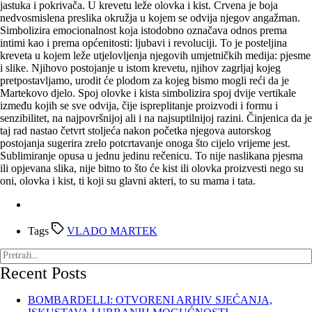
jastuka i pokrivača. U krevetu leže olovka i kist. Crvena je boja
nedvosmislena preslika okružja u kojem se odvija njegov angažman.
Simbolizira emocionalnost koja istodobno označava odnos prema
intimi kao i prema općenitosti: ljubavi i revoluciji. To je posteljina
kreveta u kojem leže utjelovljenja njegovih umjetničkih medija: pjesme
i slike. Njihovo postojanje u istom krevetu, njihov zagrljaj kojeg
pretpostavljamo, urodit će plodom za kojeg bismo mogli reći da je
Martekovo djelo. Spoj olovke i kista simbolizira spoj dvije vertikale
između kojih se sve odvija, čije ispreplitanje proizvodi i formu i
senzibilitet, na najpovršnijoj ali i na najsuptilnijoj razini. Činjenica da je
taj rad nastao četvrt stoljeća nakon početka njegova autorskog
postojanja sugerira zrelo potcrtavanje onoga što cijelo vrijeme jest.
Sublimiranje opusa u jednu jedinu rečenicu. To nije naslikana pjesma
ili opjevana slika, nije bitno to što će kist ili olovka proizvesti nego su
oni, olovka i kist, ti koji su glavni akteri, to su mama i tata.
Tags
VLADO MARTEK
Recent Posts
BOMBARDELLI: OTVORENI ARHIV SJEĆANJA,