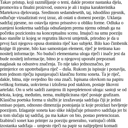
Takav pristup, koji razmišljanje o temi, dakle prostor nastanka djela,
promovira u finalni proizvod, osnova je ali i trajna karakteristika
Martekova djelovanja. Sredinom sedamdesetih, taj, ishodišno pjesnik,
odlučuje vizualizirati svoj izraz, ali ostati u domeni poezije. Uklanja
sadržaj pjesme, no ostavlja njeno prisustvo u obliku forme. Odluka o
zamjeni konkretna sadržaja odnašanjem prema njemu odmah ga na
početku pozicionira na konceptualnu scenu. Imajući na umu poeziju
kao stanište iz kojeg se regrutira likovni umjetnik, prirodno je da u
prvoj fazi njegova opusa dominira riječ kao subjekt. Bilo kao čimbenik
knjige ili pjesme, bilo kao samostojan element, riječ je tretirana kao
nositelj informacije. No budući elementarna uloga riječi i inače jest da
bude nositelj informacije, bitno je u njegovoj uporabi prepoznati
naglasak na odsustvu značenja. To nije tako jednoznačno, jer
primjerice on upotrebaljava riječ – duša. Rukom ju ispisuje i ponavlja,
tom jednom riječju ispunjavajući klasičnu formu soneta. Ta je riječ,
dakle, bitna, nije svejedno što ona znači. Ispisana olovkom na papiru
velikog formata, uokvirena i izložena pod staklom, postaje likovni
artefakt. On u sebi sadrži zamjenu ili isprepletenost uloga: sastoji se od
teksta, kojeg, međutim, nema, multiplicirana riječ postaje grafizam.
Klasična poetska forma u službi je izražavanja sadržaja čiji je jedini
smisao pojam, odnosno dimenzija postojanja iz koje proizlazi bavljenje
poezijom. Izlaganje soneta kao slike isključuje prisustvo sadržaja jer bi
u tom slučaju taj sadržaj, pa ma kakav on bio, postao pretenciozan.
Izabirući sonet kao primjer za poeziju generalno, varirajući oblik
izostanka sadržaja – umjesto riječi na papir su nalijepljeni komadi