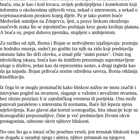
braća, ona je kao i kod lovaca, uvijek potkrijepljena i kontekstom koji
informira o okolnostima njihovih veza, nekad o interesnom, a nekad o
svjetonazorskom prostoru kojeg dijele. Pa je tako portret braće
Medvešek snimljen na Zrinjevcu, ljeti, u posve lirskom okruženju
sunčevih zraka što se mjestimično probijaju kroz gustu krošnju platana.
A braća su, poput duhova pjesnika, stopljeni s ambijentom.
Za razliku od njih, Borna i Bojan se nedvojbeno izjašnjavaju: poziraju
u hodniku muzeja, sudeći po grafitu iza njih na zidu koji predstavlja
stisnutu šaku što drži olovku, a iznad piše ‘stalni postav’. Osim tog
ideološkog iskaza, braća kao da imidžem preuzimaju suprotstavljene
uloge u društvu, jedan kao da reprezentira sustav, a drugi izgleda kao
da ga napada. Bojan prihvaća norme određena saveza, Borna otklanja
klasifikaciju.
Iz čega bi se moglo protumačiti kako bliskost nužno ne mora značiti i
istovjetan pogled na stvarnost, slaganje u važnim i nevažnim stvarima,
bez obzira proizlazi li iz zajedničkog vremena ili porijekla. Ona može
putovati paraleleno s interesima ili normama, Baće širi lepezu njena
utjelovljenja. Kao glavni alat koristi scenografiju, bira situacije koje su
ikonografski prepoznatljive, čime je već predstavljen životni okvir
protagonista, odnosno okvir njihove bliskosti.
No ono što ga u istrazi očito posebno veseli, jest trenutak bliskosti koja
se događa u suradnji njega i aktera, njihov pristanak na njegovu