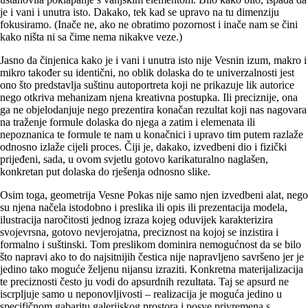
je i vani i unutra isto. Dakako, tek kad se upravo na tu dimenziju
fokusiramo. (Inače ne, ako ne obratimo pozornost i inače nam se čini
kako ništa ni sa čime nema nikakve veze.)
Jasno da činjenica kako je i vani i unutra isto nije Vesnin izum, makro i
mikro također su identični, no oblik dolaska do te univerzalnosti jest
ono što predstavlja suštinu autoportreta koji ne prikazuje lik autorice
nego otkriva mehanizam njena kreativna postupka. Ili preciznije, ona
ga ne objelodanjuje nego prezentira konačan rezultat koji nas nagovara
na traženje formule dolaska do njega a zatim i elemenata ili
nepoznanica te formule te nam u konačnici i upravo tim putem razlaže
odnosno izlaže cijeli proces. Čiji je, dakako, izvedbeni dio i fizički
prijeđeni, sada, u ovom svjetlu gotovo karikaturalno naglašen,
konkretan put dolaska do rješenja odnosno slike.
Osim toga, geometrija Vesne Pokas nije samo njen izvedbeni alat, nego
su njena načela istodobno i preslika ili opis ili prezentacija modela,
ilustracija naročitosti jednog izraza kojeg oduvijek karakterizira
svojevrsna, gotovo nevjerojatna, preciznost na kojoj se inzistira i
formalno i suštinski. Tom preslikom dominira nemogućnost da se bilo
što napravi ako to do najsitnijih čestica nije napravljeno savršeno jer je
jedino tako moguće željenu nijansu izraziti. Konkretna materijalizacija
te preciznosti često ju vodi do apsurdnih rezultata. Taj se apsurd ne
iscrpljuje samo u neponovljivosti – realizacija je moguća jedino u
specifičnom gabaritu galerijskog prostora i posve privremena s