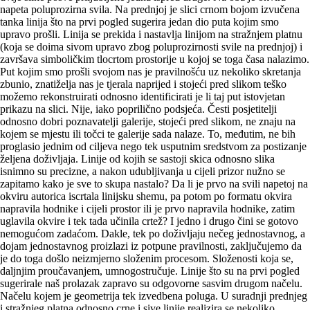
napeta poluprozirna svila. Na prednjoj je slici crnom bojom izvučena
tanka linija što na prvi pogled sugerira jedan dio puta kojim smo
upravo prošli. Linija se prekida i nastavlja linijom na stražnjem platnu
(koja se doima sivom upravo zbog poluprozirnosti svile na prednjoj) i
završava simboličkim tlocrtom prostorije u kojoj se toga časa nalazimo.
Put kojim smo prošli svojom nas je pravilnošću uz nekoliko skretanja
zbunio, znatiželja nas je tjerala naprijed i stojeći pred slikom teško
možemo rekonstruirati odnosno identificirati je li taj put istovjetan
prikazu na slici. Nije, iako poprilično podsjeća. Česti posjetitelji
odnosno dobri poznavatelji galerije, stojeći pred slikom, ne znaju na
kojem se mjestu ili točci te galerije sada nalaze. To, međutim, ne bih
proglasio jednim od ciljeva nego tek usputnim sredstvom za postizanje
željena doživljaja. Linije od kojih se sastoji skica odnosno slika
isnimno su pre­cizne, a nakon udubljivanja u cijeli prizor nužno se
zapitamo kako je sve to skupa nastalo? Da li je prvo na svili napetoj na
okviru autorica iscrtala linijsku shemu, pa potom po formatu okvira
napravila hodnike i cijeli prostor ili je prvo napravila hodnike, zatim
uglavila okvire i tek tada učinila crtež? I jedno i drugo čini se gotovo
nemogućom zadaćom. Dakle, tek po doživljaju nečeg jednostavnog, a
dojam jednostavnog proizlazi iz potpune pravilnosti, zaključujemo da
je do toga došlo neizmjerno složenim procesom. Složenosti koja se,
daljnjim proučavanjem, umnogostručuje. Linije što su na prvi pogled
sugerirale naš prolazak zapravo su odgovorne sasvim drugom načelu.
Načelu kojem je geometrija tek izvedbena poluga. U suradnji prednjeg
i stražnjeg platna odnosno crne i sive linije realizira se nekoliko