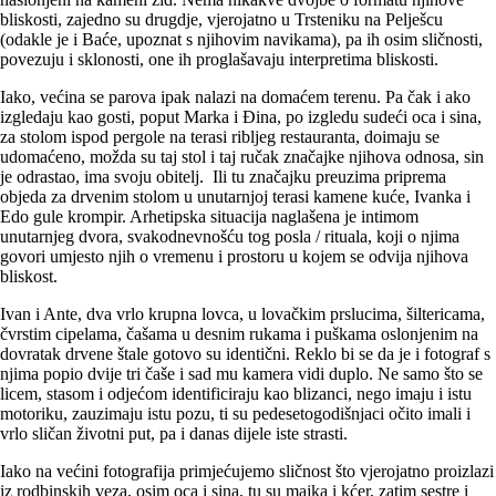
bliskosti, zajedno su drugdje, vjerojatno u Trsteniku na Pelješcu
(odakle je i Baće, upoznat s njihovim navikama), pa ih osim sličnosti,
povezuju i sklonosti, one ih proglašavaju interpretima bliskosti.
Iako, većina se parova ipak nalazi na domaćem terenu. Pa čak i ako
izgledaju kao gosti, poput Marka i Đina, po izgledu sudeći oca i sina,
za stolom ispod pergole na terasi ribljeg restauranta, doimaju se
udomaćeno, možda su taj stol i taj ručak značajke njihova odnosa, sin
je odrastao, ima svoju obitelj. Ili tu značajku preuzima priprema
objeda za drvenim stolom u unutarnjoj terasi kamene kuće, Ivanka i
Edo gule krompir. Arhetipska situacija naglašena je intimom
unutarnjeg dvora, svakodnevnošću tog posla / rituala, koji o njima
govori umjesto njih o vremenu i prostoru u kojem se odvija njihova
bliskost.
Ivan i Ante, dva vrlo krupna lovca, u lovačkim prslucima, šiltericama,
čvrstim cipelama, čašama u desnim rukama i puškama oslonjenim na
dovratak drvene štale gotovo su identični. Reklo bi se da je i fotograf s
njima popio dvije tri čaše i sad mu kamera vidi duplo. Ne samo što se
licem, stasom i odjećom identificiraju kao blizanci, nego imaju i istu
motoriku, zauzimaju istu pozu, ti su pedesetogodišnjaci očito imali i
vrlo sličan životni put, pa i danas dijele iste strasti.
Iako na većini fotografija primjećujemo sličnost što vjerojatno proizlazi
iz rodbinskih veza, osim oca i sina, tu su majka i kćer, zatim sestre i