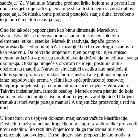
sadržaja.’ Za Vladimira Marteka predmet lirike kojom se u prvom licu
obraća svijetu nije sadržaj, tema nije slika ili stih nego važnost njihova
postojanja. Suštinski, tome prethodi posto­jeće stanje duha, izvedbeno
to je ono čime duh ostavlja trag.
Ono što također pepoznajem kao bitnu dimenziju Martekova
stvaralaštva tiče se njegova odnosa spram, inače neraspletivih
elemenata, etike i estetike. Martek ih razdvaja, dapače gotovo
suprotstavlja. Jednu od njih čak razarajući da bi ovu drugu ustanovio
kao osnovnu. Da bi vratio umjetnost, njen postupak i njen smisao
njenom polazištu – procesu produbljavanja doživljaja pojedinca i svega
oko njega. Otklanja umijeće s obzirom na ideju, postulira duh s
obzirom na materiju. Naravno, shvaćajući estetiku kao naslijeđeni
odnos spram proporcija u klasičnom smislu. Ta je pobuna moguće
izraz negodovanja prema vještini kao općeprihvaćenoj osnovnoj
kategoriji umjetnosti, pa i dominantnom načelu njena vrednovanja.
Takvim inzistiranjem, između ostalog, Martek otvara pitanje: do koje
su mjere vlasnici umijeća isotodobno i njegovi zarobljenici? U kojem
trenutku istraživanje postaje manira? A umjetnička proizvodnja rad na
traci.
U konačnici on uspijeva dokazati manjkavost važuće klasifikacije.
Dosljedno inzistirajući na drugačijem pristupu, iz antiestetike proizvodi
novu estetiku. Što rezultira činjenicom da ga tradicionalni sustav
prepoznaje kao svojega. Da se njegov stav prepoznaje kao motiv, a