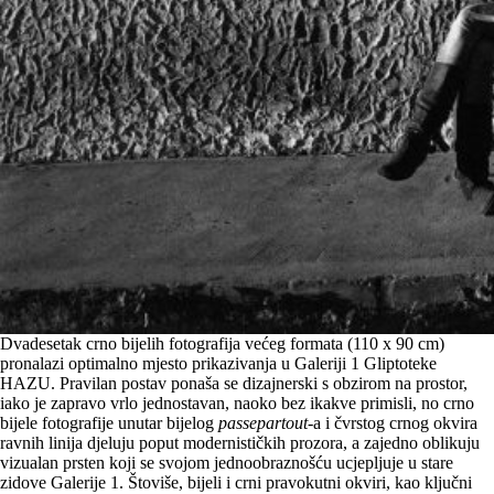
Dvadesetak crno bijelih fotografija većeg formata (110 x 90 cm)
pronalazi optimalno mjesto prikazivanja u Galeriji 1 Gliptoteke
HAZU. Pravilan postav ponaša se dizajnerski s obzirom na prostor,
iako je zapravo vrlo jednostavan, naoko bez ikakve primisli, no crno
bijele fotografije unutar bijelog
passepartout
-a i čvrstog crnog okvira
ravnih linija djeluju poput modernističkih prozora, a zajedno oblikuju
vizualan prsten koji se svojom jednoobraznošću ucjepljuje u stare
zidove Galerije 1. Štoviše, bijeli i crni pravokutni okviri, kao ključni