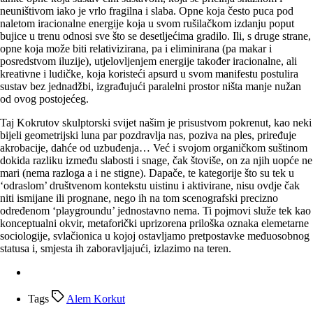
neuništivom iako je vrlo fragilna i slaba. Opne koja često puca pod
naletom iracionalne energije koja u svom rušilačkom izdanju poput
bujice u trenu odnosi sve što se desetljećima gradilo. Ili, s druge strane,
opne koja može biti relativizirana, pa i eliminirana (pa makar i
posredstvom iluzije), utjelovljenjem energije također iracionalne, ali
kreativne i ludičke, koja koristeći apsurd u svom manifestu postulira
sustav bez jednadžbi, izgrađujući paralelni prostor ništa manje nužan
od ovog postojećeg.
Taj Kokrutov skulptorski svijet našim je prisustvom pokrenut, kao neki
bijeli geometrijski luna par pozdravlja nas, poziva na ples, priređuje
akrobacije, dahće od uzbuđenja… Već i svojom organičkom suštinom
dokida razliku između slabosti i snage, čak štoviše, on za njih uopće ne
mari (nema razloga a i ne stigne). Dapače, te kategorije što su tek u
‘odraslom’ društvenom kontekstu uistinu i aktivirane, nisu ovdje čak
niti ismijane ili prognane, nego ih na tom scenografski precizno
određenom ‘playgroundu’ jednostavno nema. Ti pojmovi služe tek kao
konceptualni okvir, metaforički uprizorena priloška oznaka elemetarne
sociologije, svlačionica u kojoj ostavljamo pretpostavke međuosobnog
statusa i, smjesta ih zaboravljajući, izlazimo na teren.
Tags
Alem Korkut