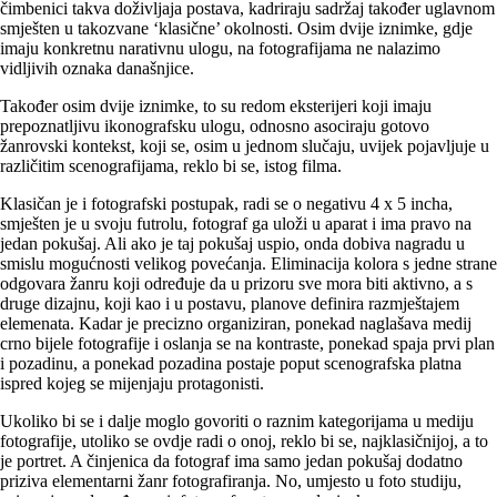
čimbenici takva doživljaja postava, kadriraju sadržaj također uglavnom
smješten u takozvane ‘klasične’ okolnosti. Osim dvije iznimke, gdje
imaju konkretnu narativnu ulogu, na fotografijama ne nalazimo
vidljivih oznaka današnjice.
Također osim dvije iznimke, to su redom eksterijeri koji imaju
prepoznatljivu ikonografsku ulogu, odnosno asociraju gotovo
žanrovski kontekst, koji se, osim u jednom slučaju, uvijek pojavljuje u
različitim scenografijama, reklo bi se, istog filma.
Klasičan je i fotografski postupak, radi se o negativu 4 x 5 incha,
smješten je u svoju futrolu, fotograf ga uloži u aparat i ima pravo na
jedan pokušaj. Ali ako je taj pokušaj uspio, onda dobiva nagradu u
smislu mogućnosti velikog povećanja. Eliminacija kolora s jedne strane
odgovara žanru koji određuje da u prizoru sve mora biti aktivno, a s
druge dizajnu, koji kao i u postavu, planove definira razmještajem
elemenata. Kadar je precizno organiziran, ponekad naglašava medij
crno bijele fotografije i oslanja se na kontraste, ponekad spaja prvi plan
i pozadinu, a ponekad pozadina postaje poput scenografska platna
ispred kojeg se mijenjaju protagonisti.
Ukoliko bi se i dalje moglo govoriti o raznim kategorijama u mediju
fotografije, utoliko se ovdje radi o onoj, reklo bi se, najklasičnijoj, a to
je portret. A činjenica da fotograf ima samo jedan pokušaj dodatno
priziva elementarni žanr fotografiranja. No, umjesto u foto studiju,