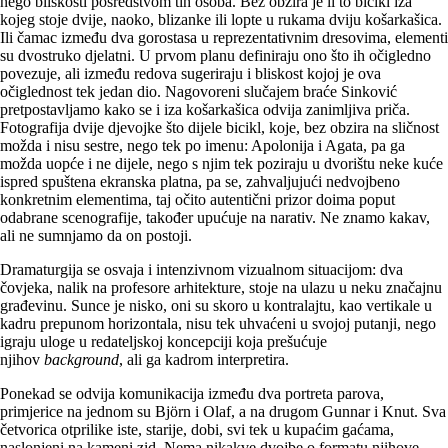
nego bliskosti posredstvom tih osoba. Bez obzira je li to bicikl iza
kojeg stoje dvije, naoko, blizanke ili lopte u rukama dviju košarkašica.
Ili čamac između dva gorostasa u reprezentativnim dresovima, elementi
su dvostruko djelatni. U prvom planu definiraju ono što ih očigledno
povezuje, ali između redova sugeriraju i bliskost kojoj je ova
očiglednost tek jedan dio. Nagovoreni slučajem braće Sinković
pretpostavljamo kako se i iza košarkašica odvija zanimljiva priča.
Fotografija dvije djevojke što dijele bicikl, koje, bez obzira na sličnost
možda i nisu sestre, nego tek po imenu: Apolonija i Agata, pa ga
možda uopće i ne dijele, nego s njim tek poziraju u dvorištu neke kuće
ispred spuštena ekranska platna, pa se, zahvaljujući nedvojbeno
konkretnim elementima, taj očito autentični prizor doima poput
odabrane scenografije, također upućuje na narativ. Ne znamo kakav,
ali ne sumnjamo da on postoji.
Dramaturgija se osvaja i intenzivnom vizualnom situacijom: dva
čovjeka, nalik na profesore arhitekture, stoje na ulazu u neku značajnu
građevinu. Sunce je nisko, oni su skoro u kontralajtu, kao vertikale u
kadru prepunom horizontala, nisu tek uhvaćeni u svojoj putanji, nego
igraju uloge u redateljskoj koncepciji koja prešućuje
njihov
background
, ali ga kadrom interpretira.
Ponekad se odvija komunikacija između dva portreta parova,
primjerice na jednom su Björn i Olaf, a na drugom Gunnar i Knut. Sva
četvorica otprilike iste, starije, dobi, svi tek u kupaćim gaćama,
naslonjeni na kameni zid. Nema nikakve dvojbe o formatu njihove