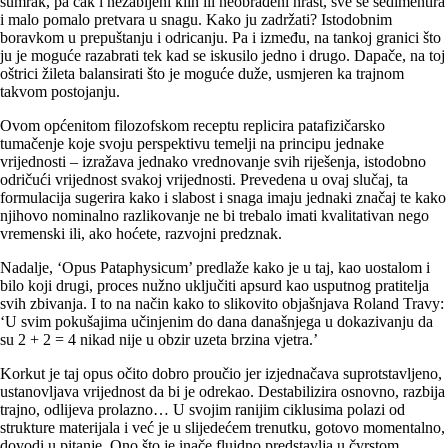
sumrak, pa čak i nezabijeni klin ili neobrađeni hrast, sve se sedimentira
i malo pomalo pretvara u snagu. Kako ju zadržati? Istodobnim
boravkom u prepuštanju i odricanju. Pa i između, na tankoj granici što
ju je moguće razabrati tek kad se iskusilo jedno i drugo. Dapače, na toj
oštrici žileta balansirati što je moguće duže, usmjeren ka trajnom
takvom postojanju.
Ovom općenitom filozofskom receptu replicira patafizičarsko
tumačenje koje svoju perspektivu temelji na principu jednake
vrijednosti – izražava jednako vrednovanje svih riješenja, istodobno
odričući vrijednost svakoj vrijednosti. Prevedena u ovaj slučaj, ta
formulacija sugerira kako i slabost i snaga imaju jednaki značaj te kako
njihovo nominal­no razlikovanje ne bi trebalo imati kvalitativan nego
vremenski ili, ako hoćete, razvojni predznak.
Nadalje, ‘Opus Pataphysicum’ predlaže kako je u taj, kao uostalom i
bilo koji drugi, proces nužno uključiti apsurd kao usputnog pratitelja
svih zbivanja. I to na način kako to slikovito objašnjava Roland Travy:
‘U svim pokušajima učinjenim do dana današnjega u dokazivanju da
su 2 + 2 = 4 nikad nije u obzir uzeta brzina vjetra.’
Korkut je taj opus očito dobro proučio jer izjednačava suprotstavljeno,
ustanovljava vrijednost da bi je odrekao. Destabilizira osnovno, razbija
trajno, odlijeva prolazno… U svojim ranijim ciklusima polazi od
strukture materijala i već je u slijedećem trenutku, gotovo momentalno,
dovodi u pitanje. Ono što je inače fluidno predstavlja u čvrstom.