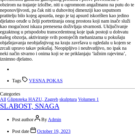
obzirom na trajanje izložbe, niti u ogromnom angažmanu na putu do te
neponovljivosti, pa čak niti u duhovitoj dimenziji kao usputnom
pratitelju bilo kojeg apsurda, nego je taj apsurd iskorišten kao jedino
djelatno oruđe u želji portretiranja onog prostora koji nam inače služi
kao mogućnost iskaza prenesena doživljaja stvarnosti. Uključivanje
egzaktnog u prispodobu transcedentnog koje ipak postoji u dohvatu
našeg obzorja, aktiviranje svih postojećih mehanizama u pokušaju
objašnjavanja neobjašnjivog na kraju završava u ogledalu u kojem se
zrcali upravo takav pokušaj. Neopipljivo i neuhvatljivo, no ipak na
neki način stvarno i onima koji se ne priklanjaju ‘lažnim rajevima’,
iznimno djelatno.
Tags
VESNA POKAS
Categories
All
Gliptoteka HAZU, Zagreb
skulptura
Volumen 1
SLABOST, SNAGA
Post author
By
Admin
Post date
October 19, 2023