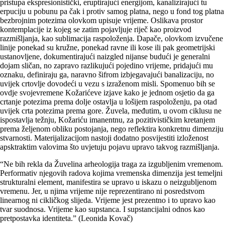
pristupa ekspresionistički, eruptirajući energijom, kana­li­zirajući tu
erpuciju u pobunu pa čak i protiv samog platna, nego u fond tog platna
bezbrojnim potezima olovkom upisuje vrijeme. Oslikava prostor
kontemplacije iz kojeg se zatim pojavljuje riječ kao proizvod
razmišljanja, kao sublimacija raspoloženja. Dapače, olovkom izvučene
linije ponekad su kružne, ponekad ravne ili kose ili pak geometrij­ski
ustanovljene, dokumentirajući naizgled nijanse budući je generalni
dojam sličan, no zapravo razlikujući pojedino vrijeme, pridajući mu
oznaku, definiraju ga, naravno šifrom izbjegavajući banalizaciju, no
uvijek crtovlje dovodeći u vezu s izraženom misli. Spomenuo bih se
ovdje svojevremene Kožarićeve izjave kako je jednom osjetio da ga
crtanje potezima prema dolje ostavlja u lošijem raspoloženju, pa otad
uvijek crta potezima prema gore. Žuvela, međutim, u ovom ciklusu ne
ispostavlja težnju, Kožariću imanentnu, za pozitivističkim kretanjem
prema že­ljenom obliku postojanja, nego reflektira konkretnu dimenziju
stvarnosti. Materijalizacijom nastoji dodatno posvijestiti izloženost
apsktraktim valovima što uvjetuju pojavu upravo takvog razmišljanja.
“Ne bih rekla da Žuvelina arheologija traga za izgubljenim vremenom.
Performativ njegovih radova kojima vremenska dimenzija jest temeljni
strukturalni element, manifestira se upravo u iskazu o neizgubljenom
vremenu. Jer, u njima vrijeme nije reprezentirano ni posredstvom
linearnog ni cikličkog slijeda. Vrijeme jest prezentno i to upravo kao
tvar suodnosa. Vrijeme kao supstanca. I supstancijalni odnos kao
pretpostavka identiteta.” (Leonida Kovač)