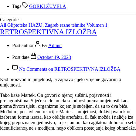
Tags
GORKI ŽUVELA
Categories
All
Gliptoteka HAZU, Zagreb
razne tehnike
Volumen 1
RETROSPEKTIVNA IZLOŽBA
Post author
By
Admin
Post date
October 19, 2023
No Comments
on RETROSPEKTIVNA IZLOŽBA
Kad proizvodim umjetnost, ja zapravo cijelo vrijeme govorim o
umjetnosti.
Tako kaže Martek. On govori o njenoj suštini, pojavnosti i
protagonistima. Stječe se dojam da se odnosi prema umjetnosti kao
prema živom tijelu, organizmu kojem je sučeljen, da su to dva bića.
Međutim, postavljenu relaciju: Martek – umjetnost, doživljavam kao
izabranu formu izraza, kao obličje artefakta, ili čak možda i naličje iza
kojeg prepoznajem jedinstvo, to jest autora kao agitatora duboko u sebi
identificiranog ne s medijem, nego oblikom postojanja kojeg obrazlaže.