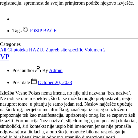
registraciju, spremnost da svojim primjerom podrže njegovo izvješće.
Tags
JOSIP BAĆE
Categories
All
Gliptoteka HAZU, Zagreb
site specific
Volumen 2
VP
Post author
By
Admin
Post date
October 20, 2023
Izložba Vesne Pokas nema imena, no nije niti nazvana ‘bez naziva’.
Ne radi se o retrospektivi, što bi se možda moglo pretpostaviti, nego
nasuprot tome, u pitanju je samo jedan rad. Naslov najčešće upućuje
na širi krug, nerijetko metaforičkog, značenja iz kojeg se izloženo
prepoznaje tek kao manifestacija, uprizorenje onog što se zapravo želi
izraziti. Formulacija ‘bez naziva’, slijedom toga, pretpostavlja kako taj,
simbolički, širi kontekst nije uspio biti imenovan jer se nije pronašla
odgovarajuća titulacija, a ono što je moguće bilo na raspolaganju
vodilo bi u banalizaciju odnosno smanjilo dimenzionalnosti