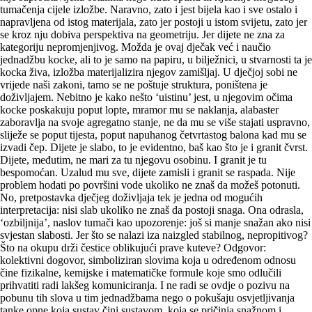
tumačenja cijele izložbe. Naravno, zato i jest bijela kao i sve ostalo i
napravljena od istog materijala, zato jer postoji u istom svijetu, zato jer
se kroz nju dobiva perspektiva na geometriju. Jer dijete ne zna za
kategoriju nepromjenjivog. Možda je ovaj dječak već i naučio
jednadžbu kocke, ali to je samo na papiru, u bilježnici, u stvarnosti ta je
kocka živa, izložba materijalizira njegov zamišljaj. U dječjoj sobi ne
vrijede naši zakoni, tamo se ne poštuje struktura, poništena je
doživljajem. Nebitno je kako nešto ‘uistinu’ jest, u njegovim očima
kocke poskakuju poput lopte, mramor mu se naklanja, alabaster
zaboravlja na svoje agregatno stanje, ne da mu se više stajati uspravno,
sliježe se poput tijesta, poput napuhanog četvrtastog balona kad mu se
izvadi čep. Dijete je slabo, to je evidentno, baš kao što je i granit čvrst.
Dijete, međutim, ne mari za tu njegovu osobinu. I granit je tu
bespomoćan. Uzalud mu sve, dijete zamisli i granit se raspada. Nije
problem hodati po površini vode ukoliko ne znaš da možeš potonuti.
No, pretpostavka dječjeg doživljaja tek je jedna od mogućih
interpretacija: nisi slab ukoliko ne znaš da postoji snaga. Ona odrasla,
‘ozbiljnija’, naslov tumači kao upozorenje: još si manje snažan ako nisi
svjestan slabosti. Jer što se nalazi iza naizgled stabilnog, nepropitivog?
Što na okupu drži čestice oblikujući prave kuteve? Odgovor:
kolektivni dogovor, simboliziran slovima koja u određenom odnosu
čine fizikalne, kemijske i matematičke formule koje smo odlučili
prihvatiti radi lakšeg komuniciranja. I ne radi se ovdje o pozivu na
pobunu tih slova u tim jednadžbama nego o pokušaju osvjetljivanja
tanke opne koja sustav čini sustavom, koja se pričinja snažnom i