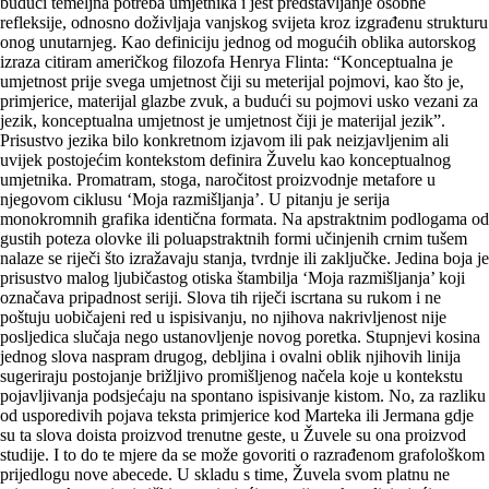
budući temeljna potreba umjetnika i jest predstavljanje osobne
refleksije, odnosno doživljaja vanjskog svijeta kroz izgrađenu strukturu
onog unutarnjeg. Kao definiciju jednog od mogućih oblika autorskog
izraza citiram američkog filozofa Henrya Flinta: “Konceptualna je
umjetnost prije svega umjetnost čiji su meterijal pojmovi, kao što je,
primjerice, materijal glazbe zvuk, a budući su poj­movi usko vezani za
jezik, konceptualna umjetnost je umjetnost čiji je materijal jezik”.
Prisustvo jezika bilo konkretnom izjavom ili pak neizjav­ljenim ali
uvijek postojećim kontekstom definira Žuvelu kao konceptualnog
umjetnika. Promatram, stoga, naročitost proizvodnje metafore u
njegovom ciklusu ‘Moja razmišljanja’. U pitanju je serija
monokromnih grafika identična formata. Na apstraktnim podlogama od
gustih poteza olovke ili poluapstraktnih formi učinjenih crnim tušem
nalaze se riječi što izražavaju stanja, tvrdnje ili zaključke. Jedina boja je
pri­sustvo malog ljubičastog otiska štambilja ‘Moja razmiš­ljanja’ koji
označava pripadnost seriji. Slova tih riječi iscrtana su rukom i ne
poštuju uobičajeni red u ispisivanju, no njihova nakrivljenost nije
posljedica slučaja nego ustanovljenje novog poretka. Stupnjevi kosina
jednog slova naspram drugog, debljina i ovalni oblik njihovih linija
sugeriraju postojanje brižljivo promišljenog načela koje u kontekstu
pojavljivanja podsjećaju na spontano ispisivanje kistom. No, za razliku
od usporedivih pojava teksta primjerice kod Marteka ili Jermana gdje
su ta slova doista proizvod trenutne geste, u Žuvele su ona proizvod
studije. I to do te mjere da se može govoriti o razrađenom grafološkom
prijedlogu nove abecede. U skladu s time, Žuvela svom platnu ne