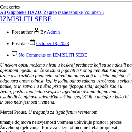
Categories
All
Gliptoteka HAZU, Zagreb
razne tehnike
Volumen 1
IZMISLITI SEBE
Post author
By
Admin
Post date
October 19, 2023
No Comments
on IZMISLITI SEBE
U nekom opisu možemo nizati u beskraj predmete koji su se nalazili na
opisanom mjestu, ali će se istina pojaviti tek onog trenutka kad pisac
uzme dva različita predmeta, odredi im odnos koji u svijetu umjetnosti
odgovara onom odnosu koji je jedini odnos zakona uzročnosti u svijetu
nauke, te ih zatvori u nužno prstenje lijepoga stila; dapače kao i u
životu, pošto stopi jedno svojstvo zajedničko dvama dojmovima,
oslobodit će njihovu zajedničku suštinu spojivši ih u metaforu kako bi
ih oteo neizvjesnosti vremena.
Marcel Proust,
U traganju za izgubljenim vremenom
timanje dojmova neizvjesnosti vremena uokviruje prostor i proces
Žuvelinog djelovanja. Poriv za takvu otmicu ne treba propitivati,