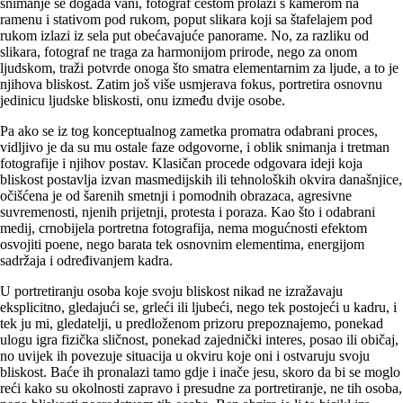
snimanje se događa vani, fotograf cestom prolazi s kamerom na
ramenu i stativom pod rukom, poput slikara koji sa štafelajem pod
rukom izlazi iz sela put obećavajuće panorame. No, za razliku od
slikara, fotograf ne traga za harmonijom prirode, nego za onom
ljudskom, traži potvrde onoga što smatra elementarnim za ljude, a to je
njihova bliskost. Zatim još više usmjerava fokus, portretira osnovnu
jedinicu ljudske bliskosti, onu između dvije osobe.
Pa ako se iz tog konceptualnog zametka promatra odabrani proces,
vidljivo je da su mu ostale faze odgovorne, i oblik snimanja i tretman
fotografije i njihov postav. Klasičan procede odgovara ideji koja
bliskost postavlja izvan masmedijskih ili tehnoloških okvira današnjice,
očišćena je od šarenih smetnji i pomodnih obrazaca, agresivne
suvremenosti, njenih prijetnji, protesta i poraza. Kao što i odabrani
medij, crnobijela portretna fotografija, nema mogućnosti efektom
osvojiti poene, nego barata tek osnovnim elementima, energijom
sadržaja i određivanjem kadra.
U portretiranju osoba koje svoju bliskost nikad ne izražavaju
eksplicitno, gledajući se, grleći ili ljubeći, nego tek postojeći u kadru, i
tek ju mi, gledatelji, u predloženom prizoru prepoznajemo, ponekad
ulogu igra fizička sličnost, ponekad zajednički interes, posao ili običaj,
no uvijek ih povezuje situacija u okviru koje oni i ostvaruju svoju
bliskost. Baće ih pronalazi tamo gdje i inače jesu, skoro da bi se moglo
reći kako su okolnosti zapravo i presudne za portretiranje, ne tih osoba,