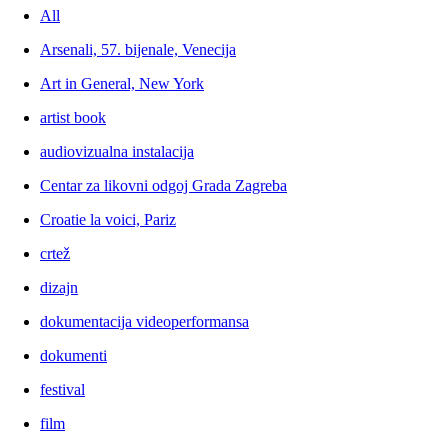
All
Arsenali, 57. bijenale, Venecija
Art in General, New York
artist book
audiovizualna instalacija
Centar za likovni odgoj Grada Zagreba
Croatie la voici, Pariz
crtež
dizajn
dokumentacija videoperformansa
dokumenti
festival
film