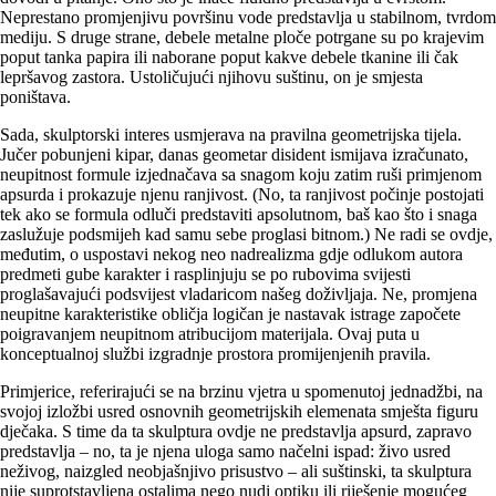
Neprestano promjenjivu površinu vode predstavlja u stabilnom, tvrdom
mediju. S druge strane, debele metalne ploče potrgane su po krajevim
poput tanka papira ili naborane poput kakve debele tkanine ili čak
lepršavog zastora. Ustoličujući njihovu suštinu, on je smjesta
poništava.
Sada, skulptorski interes usmjerava na pravilna geometrijska tijela.
Jučer pobunjeni kipar, danas geometar disident ismijava izračunato,
neupitnost formule izjednačava sa snagom koju zatim ruši primjenom
apsurda i prokazuje njenu ranjivost. (No, ta ranjivost počinje postojati
tek ako se formula odluči predstaviti apsolutnom, baš kao što i snaga
zaslužuje podsmijeh kad samu sebe proglasi bitnom.) Ne radi se ovdje,
međutim, o uspostavi nekog neo nadrea­lizma gdje odlukom autora
predmeti gube karakter i rasplinjuju se po rubovima svijesti
proglašavajući podsvijest vladaricom našeg doživljaja. Ne, promjena
neupitne karakteristike obličja logičan je nastavak istrage započete
poigravanjem neupitnom atribucijom materijala. Ovaj puta u
konceptualnoj službi izgradnje prostora promijenjenih pravila.
Primjerice, referirajući se na brzinu vjetra u spomenutoj jednadžbi, na
svojoj izložbi usred osnovnih geometrijskih elemenata smješta figuru
dječaka. S time da ta skulptura ovdje ne predstavlja apsurd, zapravo
predstavlja – no, ta je njena uloga samo načelni ispad: živo usred
neživog, naizgled neobjašnjivo prisustvo – ali suštinski, ta skulptura
nije suprotstavljena ostalima nego nudi optiku ili riješenje mogućeg