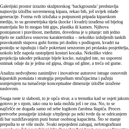
Galerijski prostor izrazito skulptorskog ‘backgrounda’ predstavlja
najnoviju izložbu suvremenog kipara, rekao bih, još uvijek mlađe
generacije. Forma svih izložaka u potpunosti pripada kiparskom
mediju, to su geometrijska tijela (kocke i kvadri) izrađena od bijelog
materijala što bi mogao biti gips, plastika ili kamen. Njihova
postojanost i pravilnost, međutim, dovedena je u pitanje: niti jedno
tijelo ne zadržava osnovnu karakteristiku – nekoliko izduljenih tankih
pravokutnih stupova gubi formu pri dodiru s podlogom, kvadri na
postolju se ispuhuju i tlače pokretani senzorom pri prolasku posjetitelja,
uokolo leže napola rastopljeni kosturi kocaka. Nekoliko video
projekcija također prikazuje bijele kocke, naizgled iste, no usporeni
snimak odaje da je jedna od gipsa, druga od gline, a treća od gume.
Analizu nedvojbeno zanimljive i inovativne autorove istrage osnovnih
kiparskih postulata i strategija prepuštam stručnjacima i pažnju
usmjerujem na tumačenje konceptualne dimenzije izložbe izražene
naslovom.
Snaga raste iz slabosti, to je opća stvar, a u trenutku kad se osjeti jakom
gotovo je s njom, iako ona to tada možda još i ne zna. No, to se
najčešće ne događa samo od sebe logikom čarob­na štapića. Proces
pretvorbe ponajprije iziskuje s/trpljenje pa neki tvrde da se odricanjem
ili bar suzdržavanjem puni bunar osobnog kapaciteta. Što se manje
prepušta to se više može. Svaki nepojedeni zalogaj, nefotografirani