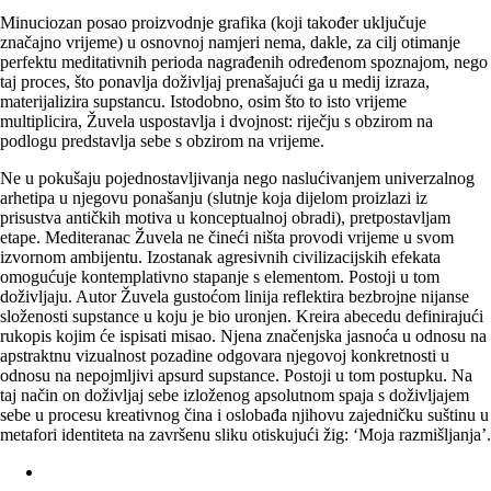
Minuciozan posao proizvodnje grafika (koji također uključuje
značajno vrijeme) u osnovnoj namjeri nema, dakle, za cilj otimanje
perfektu meditativnih perioda nagrađenih određenom spoznajom, nego
taj proces, što ponavlja doživljaj prenašajući ga u medij izraza,
materijalizira supstancu. Istodobno, osim što to isto vrijeme
multiplicira, Žuvela uspostavlja i dvojnost: riječju s obzirom na
podlogu predstavlja sebe s obzirom na vrijeme.
Ne u pokušaju pojednostavljivanja nego naslućivanjem univerzalnog
arhetipa u njegovu ponašanju (slutnje koja dijelom proizlazi iz
prisustva antičkih motiva u konceptualnoj obradi), pretpostavljam
etape. Mediteranac Žuvela ne čineći ništa provodi vrijeme u svom
izvornom ambijentu. Izostanak agresivnih civilizacijskih efekata
omogućuje kontemplativno stapanje s elementom. Postoji u tom
doživljaju. Autor Žuvela gustoćom linija reflektira bezbrojne nijanse
složenosti supstance u koju je bio uronjen. Kreira abecedu definirajući
rukopis kojim će ispisati misao. Njena značenj­ska jasnoća u odnosu na
apstraktnu vizualnost pozadine odgovara njegovoj konkretnosti u
odnosu na nepojmljivi apsurd supstance. Postoji u tom postupku. Na
taj način on doživljaj sebe izloženog apsolutnom spaja s doživljajem
sebe u procesu kreativnog čina i oslobađa njihovu zajedničku suštinu u
metafori identiteta na završenu sliku otiskujući žig: ‘Moja razmišljanja’.