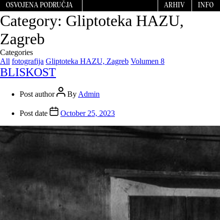
OSVOJENA PODRUČJA
ARHIV
INFO
Category:
Gliptoteka HAZU,
Zagreb
Categories
All
fotografija
Gliptoteka HAZU, Zagreb
Volumen 8
BLISKOST
Post author
By
Admin
Post date
October 25, 2023