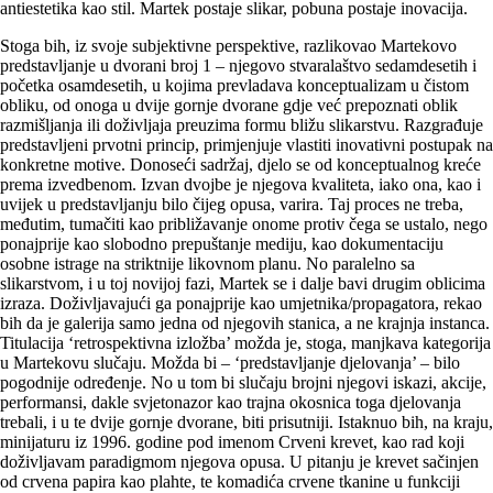
antiestetika kao stil. Martek postaje slikar, pobuna postaje inovacija.
Stoga bih, iz svoje subjektivne perspektive, razlikovao Martekovo
predstavljanje u dvorani broj 1 – njegovo stvaralaštvo sedamdesetih i
početka osamdesetih, u kojima prevladava konceptualizam u čistom
obliku, od onoga u dvije gornje dvorane gdje već prepoznati oblik
razmišljanja ili doživljaja preuzima formu bližu slikarstvu. Razgrađuje
predstavljeni prvotni princip, primjenjuje vlastiti inovativni postupak na
konkretne motive. Donoseći sadržaj, djelo se od konceptualnog kreće
prema izvedbenom. Izvan dvojbe je njegova kvaliteta, iako ona, kao i
uvijek u predstavljanju bilo čijeg opusa, varira. Taj proces ne treba,
međutim, tumačiti kao približavanje onome protiv čega se ustalo, nego
ponajprije kao slobodno prepuštanje mediju, kao dokumentaciju
osobne istrage na striktnije likovnom planu. No paralelno sa
slikarstvom, i u toj novijoj fazi, Martek se i dalje bavi drugim oblicima
izraza. Doživljavajući ga ponajprije kao umjetnika/propagatora, rekao
bih da je galerija samo jedna od njegovih stanica, a ne krajnja instanca.
Titulacija ‘retrospektivna izložba’ možda je, stoga, manjkava kategorija
u Martekovu slučaju. Možda bi – ‘predstavljanje djelovanja’ – bilo
pogodnije određenje. No u tom bi slučaju brojni njegovi iskazi, akcije,
performansi, dakle svjetonazor kao trajna okosnica toga djelovanja
trebali, i u te dvije gornje dvorane, biti prisutniji. Istaknuo bih, na kraju,
minijaturu iz 1996. godine pod imenom Crveni krevet, kao rad koji
doživljavam paradigmom njegova opusa. U pitanju je krevet sačinjen
od crvena papira kao plahte, te komadića crvene tkanine u funkciji