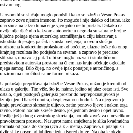
ostvarenog.
U ovom bi se slučaju moglo pomisliti kako se izložba Vesne Pokas
zapravo zove njenim imenom, što moguće i nije daleko od istine, iako
ona sama na takvo tumačenje vjerojatno ne bi pristala. Dakako da
ovdje nije riječ ni o kakvom autoportretu nego da su sabrane brojne
ključne poluge njena autorskog razmišljanja u cilju iskazivanja
ishodišta ili jezgre, pa čak i smisla bavljenja, u ovom slučaju i
uprizorena konkretnim prolaskom od početne, ulazne točke do onog
krajnjeg rezultata što podsjeća na stvaran, a zapravo je precizno
stiliziran, upravo taj put. To bi se moglo nazvati i simboličnom
predstavkom autorska prostora na čijem nas kraju očekuje ogledalo
njega samog. Bilo čijeg, no ovdje ipak ponajprije autoričinog, s
obzirom na naročitost same forme prikaza.
U pokušaju prepričavanja izložbe Vesne Pokas, nužno je krenuti od
ulaza u galeriju. Tim više, što je, naime, jedino taj ulaz ostao isti. Sve
ostalo, cijeli postojeći galerijski prostor do neprepoznatljivosti je
izmijenjen. Ulazeći unutra, dospijevamo u hodnik. Na njegovom je
kraju pravokutno skretanje ulijevo, zatim ponovo lijevo i nakon toga
ravno. Potom hodnik skreće desno, još jednom desno i opet ravno.
Poslije još jednog dvostrukog skretanja, hodnik završava u nevelikom
pravokutnom prostoru. Nasuprot nama smještena je slika kvadratična
formata od poda do stropa (cca 3 x 3 metra). Zapravo, u pitanju su
dvije slike posve priljubljene jedna ispred druge. Na oba je okvira