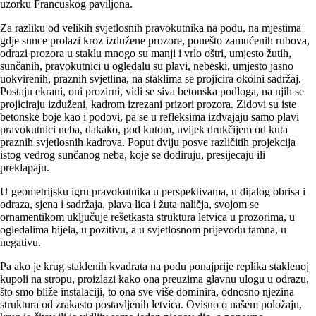
uzorku Francuskog paviljona.
Za razliku od velikih svjetlosnih pravokutnika na podu, na mjestima
gdje sunce prolazi kroz izdužene prozore, ponešto zamućenih rubova,
odrazi prozora u staklu mnogo su manji i vrlo oštri, umjesto žutih,
sunčanih, pravokutnici u ogledalu su plavi, nebeski, umjesto jasno
uokvirenih, praznih svjetlina, na staklima se projicira okolni sadržaj.
Postaju ekrani, oni prozirni, vidi se siva betonska podloga, na njih se
projiciraju izduženi, kadrom izrezani prizori prozora. Zidovi su iste
betonske boje kao i podovi, pa se u refleksima izdvajaju samo plavi
pravokutnici neba, dakako, pod kutom, uvijek drukčijem od kuta
praznih svjetlosnih kadrova. Poput dviju posve različitih projekcija
istog vedrog sunčanog neba, koje se dodiruju, presijecaju ili
preklapaju.
U geometrijsku igru pravokutnika u perspektivama, u dijalog obrisa i
odraza, sjena i sadržaja, plava lica i žuta naličja, svojom se
ornamentikom uključuje rešetkasta struktura letvica u prozorima, u
ogledalima bijela, u pozitivu, a u svjetlosnom prijevodu tamna, u
negativu.
Pa ako je krug staklenih kvadrata na podu ponajprije replika staklenoj
kupoli na stropu, proizlazi kako ona preuzima glavnu ulogu u odrazu,
što smo bliže instalaciji, to ona sve više dominira, odnosno njezina
struktura od zrakasto postavljenih letvica. Ovisno o našem položaju,