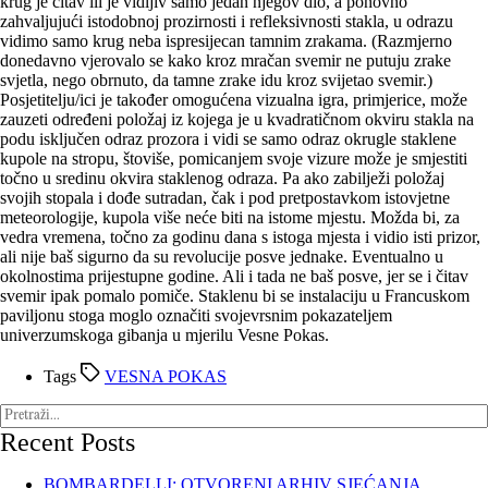
krug je čitav ili je vidljiv samo jedan njegov dio, a ponovno
zahvaljujući istodobnoj prozirnosti i refleksivnosti stakla, u odrazu
vidimo samo krug neba ispresijecan tamnim zrakama. (Razmjerno
donedavno vjerovalo se kako kroz mračan svemir ne putuju zrake
svjetla, nego obrnuto, da tamne zrake idu kroz svijetao svemir.)
Posjetitelju/ici je također omogućena vizualna igra, primjerice, može
zauzeti određeni položaj iz kojega je u kvadratičnom okviru stakla na
podu isključen odraz prozora i vidi se samo odraz okrugle staklene
kupole na stropu, štoviše, pomicanjem svoje vizure može je smjestiti
točno u sredinu okvira staklenog odraza. Pa ako zabilježi položaj
svojih stopala i dođe sutradan, čak i pod pretpostavkom istovjetne
meteorologije, kupola više neće biti na istome mjestu. Možda bi, za
vedra vremena, točno za godinu dana s istoga mjesta i vidio isti prizor,
ali nije baš sigurno da su revolucije posve jednake. Eventualno u
okolnostima prijestupne godine. Ali i tada ne baš posve, jer se i čitav
svemir ipak pomalo pomiče. Staklenu bi se instalaciju u Francuskom
paviljonu stoga moglo označiti svojevrsnim pokazateljem
univerzumskoga gibanja u mjerilu Vesne Pokas.
Tags
VESNA POKAS
Recent Posts
BOMBARDELLI: OTVORENI ARHIV SJEĆANJA,