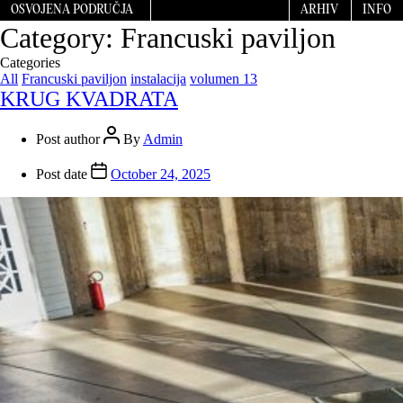
OSVOJENA PODRUČJA
ARHIV
INFO
Category:
Francuski paviljon
Categories
All
Francuski paviljon
instalacija
volumen 13
KRUG KVADRATA
Post author
By
Admin
Post date
October 24, 2025