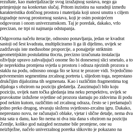
rezultate, kao materijalizacije svog izražajnog sustava, nego ga
primjenjuje na konkretan slučaj. Pritom inzistira na suradnji između
karakteristika dotičnog prostora i materijala koji unosi unutra s ciljem
izgradnje novog prostornog sustava, koji je osim postojećem
odgovoran i onom univerzumskom. Taj je poredak, dakako, vrlo
precizan, ne trpi ni najmanja odstupanja.
Odgovorna načelu iteracije, odnosno ponavljanja, jedan se kvadrat
sastoji od šest kvadrata, multipliciramo li ga ili dijelimo, uvijek se
zadržavaju iste međusobne proporcije, a ponajprije striktnim
geometrijskim postulatima tlocrta, precizno izračunata instalacija
oživljuje upravo zahvaljujući onome što bi donesenoj slici smetalo, a to
je neprekidna promjena svjetla u prostoru i odraza njezinih prozora u
staklu na podu, odnosno onoga što se kroz te prozore vidi. Svjedočimo
privremenim segmentima zrcalnog portreta i, slijedom toga, neprestano
drukčijim dijalozima tih segmenata. Kao i različitim fragmentima tog
dijaloga s obzirom na poziciju gledatelja. Zauzimajući bilo koju
poziciju, uvijek nam točka gledanja ima neku perspektivu, uvijek se
pravokutne izdužene svjetline od prozora slamaju po zidovima ili podu
pod nekim kutom, različitim od zrcalnog odraza, često se i prelamajući
jedno preko drugog, stvaraju složenu svjetlosno-zrcalnu igru. Dakako,
neprestano novu, ne računajući oblake, vjetar i slične detalje, nema dva
ista sata u danu, kao što nema ni dva ista dana s obzirom na poziciju
Zemlje, koliko god naizgled neznatne bile promjene, one su
neizbježne, načelo univerzalnog poretka slikovito je pokazano na