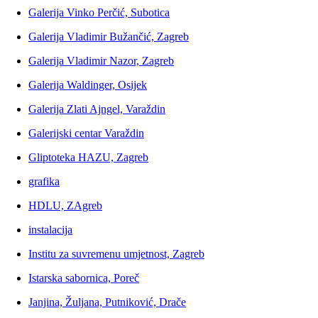
Galerija Vinko Perčić, Subotica
Galerija Vladimir Bužančić, Zagreb
Galerija Vladimir Nazor, Zagreb
Galerija Waldinger, Osijek
Galerija Zlati Ajngel, Varaždin
Galerijski centar Varaždin
Gliptoteka HAZU, Zagreb
grafika
HDLU, ZAgreb
instalacija
Institu za suvremenu umjetnost, Zagreb
Istarska sabornica, Poreč
Janjina, Žuljana, Putniković, Drače