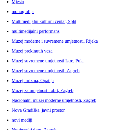
Mjesto
monografija
Multimedijalni kulturni centar, Split
multimedijalni performans
Muzej moderne i suvremene umjetnosti, Rijeka
Muzej prekinutih veza
Muzej suvremene umjetnosti Istre, Pula
Muzej suvremene umjetnosti, Zagreb
Muzej turizma, Opatija
Muzej za umjetnost i obrt, Zagreb,
Nacionalni muzej moderne umjetnosti, Zagreb
Nova Gradiška, javni prostor
novi mediji
Novinarski dom, Zagreb