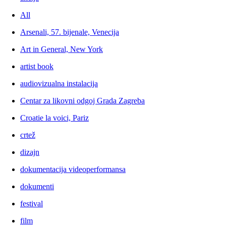
All
Arsenali, 57. bijenale, Venecija
Art in General, New York
artist book
audiovizualna instalacija
Centar za likovni odgoj Grada Zagreba
Croatie la voici, Pariz
crtež
dizajn
dokumentacija videoperformansa
dokumenti
festival
film