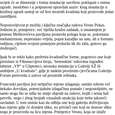
uvijek će se dimenzije i forma instalacije savršeno poklapati s onima
zgrade, istodobno i u potpunosti opravdati naziv: krug instalacije u
kružnoj zgradi sastoji se od šest stvarnih kvadrata koji proizvode jedan
zamišljeni.
Neponovljivost je možda i ključna značajka radova Vesne Pokas.
Jednom je, primjerice, već riješila kružni zadatak, u unutarnjem je
prstenu Meštrovićeva paviljona postavila polugu koja se, pokretana
mehanizmom, neprestano vrtjela, poput kazaljke na satu, ali u formatu
radijusa, cijelom svojom putanjom prolazila tik do zida, gotovo ga
dodirujući.
Ipak bi se reklo kako preferira kvadratične forme, pogotovo one koje
proizlaze iz Fibonaccijeva broja, ‘betonskim’ zidovima izgrađen
labirint „VP“ u Gliptoteci, neonska instalacija u Galeriji AŽ ili
ambijent „U kvadratu“, gdje je tankim prozirnim cjevčicama Galeriju
Forum pretvorila u zatvor od prozirnih rešetaka.
Francuski paviljon jest netipično mjesto izlaganja, samim sobom već
itekako dovoljan, potencijalnim izlagačima pomalo i negostoljubiv, ne
samo stoga što se ništa ne smije objesiti na zidove, kojih i nema baš
previše, nego i zbog brojnih vizualnih atrakcija koje treba takoreći
savladati. U tom smislu kao da odbija one koji galeriju doživljavaju
kao mjesto gdje će donijeti sliku, no privlači one koji ne donose sliku
nego je proizvedu na licu mjesta. Primjerice Vesnu, koja ne izlaže