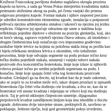
Kružnost Francuskog paviljona dodatno naglašava okrugla prozirna
kupola na krovu, a sada ga Vesna Pokas interpretira kvadratima stakla
prstenasto složenima ukrug na podu, pri čemu vanjski dio prstena
odgovara promjeru kupole. Format stakala i njihov raspored precizno
je određen konstruktivnim elementima zgrade, instalacija u potpunosti
prihvaća njezinu arhitektonsku sintaksu i takoreći na njezinu joj jeziku
replicira. Odgovor joj upućuje odrazima nje same u staklima koja
reflektiraju pojedine dijelove s obzirom na poziciju gledatelja, koji, ako
se kreće ukrug, zapravo svjedoči njezinu čitavu odrazu, ali istodobno i
drugim čimbenicima koji označavaju ovu impozantnu građevinu:
uzdužne bijele letvice na kojima su položena stakla istog su profila kao
i bijela rešetkasta struktura letvica u okomitim, vrlo izduženim
prozorima, linije koje odvajaju segmente na podu prolaze točno kroz
točku dodira pojedinih stakala, unutarnji i vanjski rubovi stakala
proizvode dva koncentrična šesterokuta, linije koje izlaze iz njihovih
vrhova prolaze točno po sredini pojedinih segmenata na podu. I
konačno, linije koje spajaju četiri vrha tog šesterokuta proizvode
kvadrat. Gledajući ga na tlocrtu, taj kvadrat kao da je malo zakrenut,
ako se uopće to za kvadrat može reći, takav dojam proizlazi iz upisanih
šesterokuta čija četiri vrha dodiruju crte kvadrata, a dva ne, kao da se
šesterokut vrti unutar kvadrata i mijenjaju se vrhovi koji mu dodiruju
okvir. Taj je privid otklonjen činjenicom simetrije, dijagonalno
prepolovivši kvadrat zamišljenom linijom koja ima ishodište u tlocrtu
zgrade, dobivamo dvije istovjetne strane, preklopivši ih, savršeno se
poklapaju. Jednom riječju, koji god geometrijski pokus izvedemo,