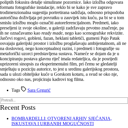
poliptih fokusira detalje simulirane pozornice. Iako izložba odgovara
formatu fotografske instalacije, reklo bi se kako je sve zapravo
trodimenzionalna sugestija portretirana sadržaja, odnosno prispodoba
autoričina doživljaja pri povratku u zauvijek istu kuću, pa bi se u tom
smislu izložbu moglo označiti autoreferencijalnom. Predmeti, iako
preseljeni iz svoje okoline, u galeriji zadržavaju prvotno značenje, pa
ih ne označavamo kao
ready made
, nego kao scenografske rekvizite.
Jarčevi rogovi, gobleni, fazan, heklani tabletići, gumeni Pajo Patak
osvajaju galerijski prostor i izložbu proglašavaju ambijentalnom, ali ne
na doslovnoj, nego konceptualnoj razini, i predmeti i fotografije su
metaforički uzorci predstavljena sustava. Nameće se dojam da je u
koncipiranju postava glavnu riječ imala redateljica, da je posrijedi
uprizoreni sinopsis za eksperimentalni film, pri čemu se gledatelji
smještaju u poziciju autorice, to jest u sredinu galerijskog prostora,
sada u ulozi obiteljske kuće u Gorskom kotaru, a svud se oko nje,
odnosno oko nas, projiciraju kadrovi tog filma.
Tags
Sara Grgurić
Recent Posts
BOMBARDELLI: OTVORENI ARHIV SJEĆANJA,
ISKUSTAVA I URBANIH MOGUĆNOSTI