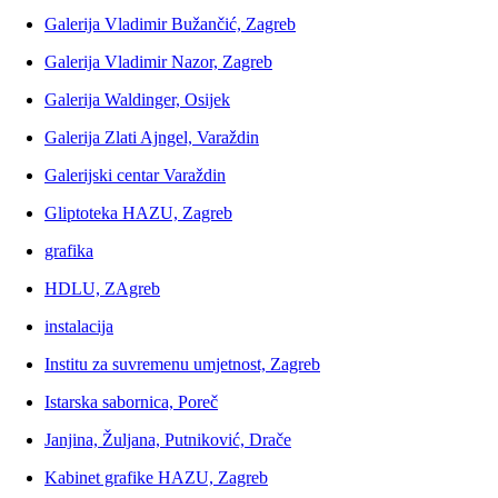
Galerija Vladimir Bužančić, Zagreb
Galerija Vladimir Nazor, Zagreb
Galerija Waldinger, Osijek
Galerija Zlati Ajngel, Varaždin
Galerijski centar Varaždin
Gliptoteka HAZU, Zagreb
grafika
HDLU, ZAgreb
instalacija
Institu za suvremenu umjetnost, Zagreb
Istarska sabornica, Poreč
Janjina, Žuljana, Putniković, Drače
Kabinet grafike HAZU, Zagreb