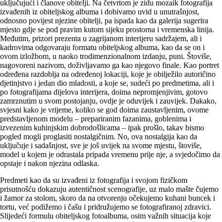
uključujući i članove obitelji. Na četvrtom je zidu mozaik fotografija
izvađenih iz obiteljskog albuma i dobivamo uvid u unutrašnjost,
odnosno povijest njezine obitelji, pa ispada kao da galerija sugerira
mjesto gdje se pod pravim kutom sijeku prostorna i vremenska linija.
Međutim, prizori prezenta u zagrijanom interijeru sadržajem, ali i
kadrovima odgovaraju formatu obiteljskog albuma, kao da se on i
ovom izložbom, u naoko trodimenzionalnom izdanju, puni. Štoviše,
nagovoreni nazivom, doživljavamo ga kao njegovo finale. Kao portret
određena razdoblja na određenoj lokaciji, koje je obilježilo autoričino
djetinjstvo i jedan dio mladosti, a koje se, sudeći po predmetima, ali i
po fotografijama dijelova interijera, doima nepromjenjivim, gotovo
zamrznutim u svom postojanju, ovdje je oduvijek i zauvijek. Dakako,
svjesni kako je vrijeme, koliko se god doima zaustavljenim, ovome
predstavljenom modelu – prepariranim fazanima, goblenima i
izvezenim kuhinjskim dobrodošlicama – ipak prošlo, takav bismo
pogled mogli proglasiti nostalgičnim. No, ova nostalgija kao da
uključuje i sadašnjost, sve je još uvijek na svome mjestu, štoviše,
model u kojem je odrastala pripada vremenu prije nje, a svjedočimo da
opstaje i nakon njezina odlaska.
Predmeti kao da su izvađeni iz fotografija i svojom fizičkom
prisutnošću dokazuju autentičnost scenografije, uz malo mašte čujemo
i žamor za stolom, skoro da na otvorenju očekujemo kuhani buncek i
tortu, već podižemo i čašu i pridružujemo se fotografiranoj zdravici.
Slijedeći formulu obiteljskog fotoalbuma, osim važnih situacija koje