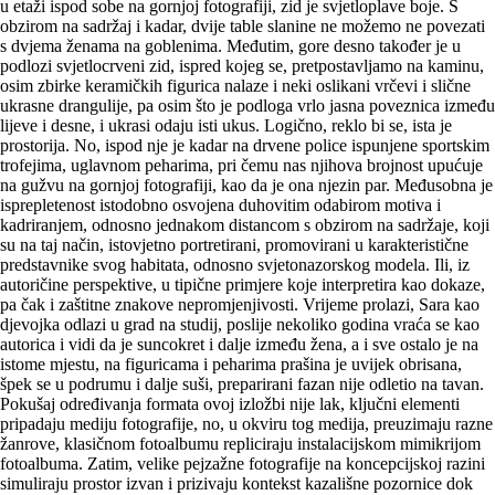
u etaži ispod sobe na gornjoj fotografiji, zid je svjetloplave boje. S
obzirom na sadržaj i kadar, dvije table slanine ne možemo ne povezati
s dvjema ženama na goblenima. Međutim, gore desno također je u
podlozi svjetlocrveni zid, ispred kojeg se, pretpostavljamo na kaminu,
osim zbirke keramičkih figurica nalaze i neki oslikani vrčevi i slične
ukrasne drangulije, pa osim što je podloga vrlo jasna poveznica između
lijeve i desne, i ukrasi odaju isti ukus. Logično, reklo bi se, ista je
prostorija. No, ispod nje je kadar na drvene police ispunjene sportskim
trofejima, uglavnom peharima, pri čemu nas njihova brojnost upućuje
na gužvu na gornjoj fotografiji, kao da je ona njezin par. Međusobna je
isprepletenost istodobno osvojena duhovitim odabirom motiva i
kadriranjem, odnosno jednakom distancom s obzirom na sadržaje, koji
su na taj način, istovjetno portretirani, promovirani u karakteristične
predstavnike svog habitata, odnosno svjetonazorskog modela. Ili, iz
autoričine perspektive, u tipične primjere koje interpretira kao dokaze,
pa čak i zaštitne znakove nepromjenjivosti. Vrijeme prolazi, Sara kao
djevojka odlazi u grad na studij, poslije nekoliko godina vraća se kao
autorica i vidi da je suncokret i dalje između žena, a i sve ostalo je na
istome mjestu, na figuricama i peharima prašina je uvijek obrisana,
špek se u podrumu i dalje suši, preparirani fazan nije odletio na tavan.
Pokušaj određivanja formata ovoj izložbi nije lak, ključni elementi
pripadaju mediju fotografije, no, u okviru tog medija, preuzimaju razne
žanrove, klasičnom fotoalbumu repliciraju instalacijskom mimikrijom
fotoalbuma. Zatim, velike pejzažne fotografije na koncepcijskoj razini
simuliraju prostor izvan i prizivaju kontekst kazališne pozornice dok