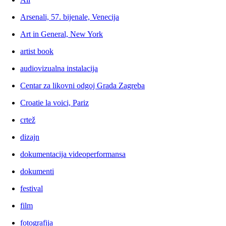
Arsenali, 57. bijenale, Venecija
Art in General, New York
artist book
audiovizualna instalacija
Centar za likovni odgoj Grada Zagreba
Croatie la voici, Pariz
crtež
dizajn
dokumentacija videoperformansa
dokumenti
festival
film
fotografija