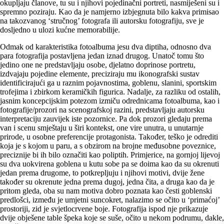
okupljaju članove, tu su i njihovi pojedinačni portreti, nasmiješeni su i
spremno poziraju. Kao da je namjerno izbjegnuta bilo kakva primisao
na takozvanog ‘stručnog’ fotografa ili autorsku fotografiju, sve je
dosljedno u ulozi kućne memorabilije.
Odmak od karakteristika fotoalbuma jesu dva diptiha, odnosno dva
para fotografija postavljena jedan iznad drugog. Unatoč tomu što
jedino one ne predstavljaju osobe, djelatno doprinose portretu,
izdvajaju pojedine elemente, preciziraju mu ikonografski sustav
identificirajući ga u raznim pojavnostima, goblenu, slanini, sportskim
trofejima i zbirkom keramičkih figurica. Nadalje, za razliku od ostalih,
jasnim koncepcijskim potezom izmiču odrednicama fotoalbuma, kao i
fotografije/prozori na scenografskoj razini, predstavljaju autorsku
interpretaciju zauvijek iste pozornice. Pa dok prozori gledaju prema
van i scenu smještaju u širi kontekst, one vire unutra, u unutarnje
prirode, u osobne preferencije protagonista. Također, teško je odrediti
koja je s kojom u paru, a s obzirom na brojne međusobne poveznice,
preciznije bi ih bilo označiti kao poliptih. Primjerice, na gornjoj lijevoj
su dva uokvirena goblena u kutu sobe pa se doima kao da su okrenuti
jedan prema drugome, to potkrepljuju i njihovi motivi, dvije žene
također su okrenute jedna prema dugoj, jedna čita, a druga kao da je
pritom gleda, oba su nam motiva dobro poznata kao česti goblenski
predlošci, između je umjetni suncokret, nalazimo se očito u ‘primaćoj’
prostoriji, zid je svjetlocrvene boje. Fotografija ispod nje prikazuje
dvije obješene table špeka koje se suše, očito u nekom podrumu, dakle,