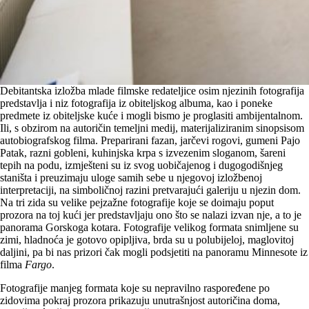
Debitantska izložba mlade filmske redateljice osim njezinih fotografija
predstavlja i niz fotografija iz obiteljskog albuma, kao i poneke
predmete iz obiteljske kuće i mogli bismo je proglasiti ambijentalnom.
Ili, s obzirom na autoričin temeljni medij, materijaliziranim sinopsisom
autobiografskog filma. Preparirani fazan, jarčevi rogovi, gumeni Pajo
Patak, razni gobleni, kuhinjska krpa s izvezenim sloganom, šareni
tepih na podu, izmješteni su iz svog uobičajenog i dugogodišnjeg
staništa i preuzimaju uloge samih sebe u njegovoj izložbenoj
interpretaciji, na simboličnoj razini pretvarajući galeriju u njezin dom.
Na tri zida su velike pejzažne fotografije koje se doimaju poput
prozora na toj kući jer predstavljaju ono što se nalazi izvan nje, a to je
panorama Gorskoga kotara. Fotografije velikog formata snimljene su
zimi, hladnoća je gotovo opipljiva, brda su u polubijeloj, maglovitoj
daljini, pa bi nas prizori čak mogli podsjetiti na panoramu Minnesote iz
filma
Fargo
.
Fotografije manjeg formata koje su nepravilno raspoređene po
zidovima pokraj prozora prikazuju unutrašnjost autoričina doma,