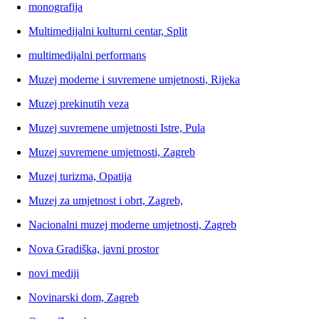
monografija
Multimedijalni kulturni centar, Split
multimedijalni performans
Muzej moderne i suvremene umjetnosti, Rijeka
Muzej prekinutih veza
Muzej suvremene umjetnosti Istre, Pula
Muzej suvremene umjetnosti, Zagreb
Muzej turizma, Opatija
Muzej za umjetnost i obrt, Zagreb,
Nacionalni muzej moderne umjetnosti, Zagreb
Nova Gradiška, javni prostor
novi mediji
Novinarski dom, Zagreb