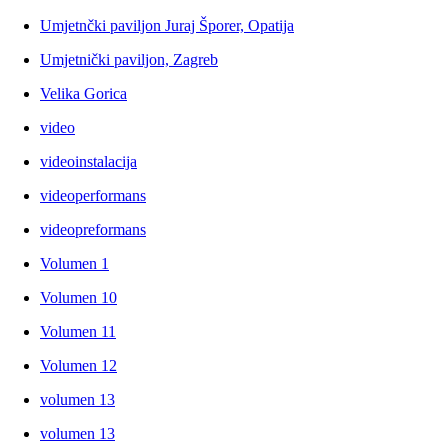
Umjetnčki paviljon Juraj Šporer, Opatija
Umjetnički paviljon, Zagreb
Velika Gorica
video
videoinstalacija
videoperformans
videopreformans
Volumen 1
Volumen 10
Volumen 11
Volumen 12
volumen 13
volumen 13