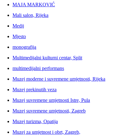
MAJA MARKOVIĆ
Mali salon, Rijeka
Medij
Mjesto
monografija
Multimedijalni kulturni centar, Split
multimedijalni performans
Muzej moderne i suvremene umjetnosti, Rijeka
Muzej prekinutih veza
Muzej suvremene umjetnosti Istre, Pula
Muzej suvremene umjetnosti, Zagreb
Muzej turizma, Opatija
Muzej za umjetnost i obrt, Zagreb,