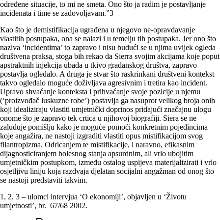
određene situacije, to mi ne smeta. Ono što ja radim je postavljanje
incidenata i time se zadovoljavam.”3
Kao što je demistifikacija ugrađena u njegovo ne-opravdavanje
vlastitih postupaka, ona se nalazi i u temelju tih postupaka. Jer ono što
naziva ‘incidentima’ to zapravo i nisu budući se u njima uvijek ogleda
društvena praksa, stoga bih rekao da Sierra svojim akcijama koje poput
apstraktnih injekcija ubada u tkivo građanskog društva, zapravo
postavlja ogledalo. A druga je stvar što raskrinkani društveni kontekst
takvo ogledalo moguće doživljava agresivnim i tretira kao incident.
Upravo shvaćanje konteksta i prihvaćanje svoje pozicije u njemu
(‘proizvođač luskuzne robe’) postavlja ga nasuprot velikog broja onih
koji idealiziraju vlastiti umjetnički doprinos pridajući značajnu ulogu
onome što je zapravo tek crtica u njihovoj biografiji. Siera se ne
zaluđuje pomišlju kako je moguće pomoći konkretnim pojedincima
koje angažira, ne nastoji izgraditi vlastiti opus mistifikacijom svog
filantropizma. Odricanjem te mistifikacije, i naravno, efikasnim
dijagnosticiranjem bolesnog stanja apsurdnim, ali vrlo ubojitim
umjetničkim postupkom, između ostalog uspijeva materijalizirati i vrlo
osjetljivu liniju koja razdvaja djelatan socijalni angažman od onog što
se nastoji predstaviti takvim.
1, 2, 3 – ulomci intervjua ‘O ekonomiji’, objavljen u ‘Životu
umjetnosti’, br. 67/68 2002.