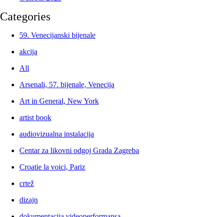
Categories
59. Venecijanski bijenale
akcija
All
Arsenali, 57. bijenale, Venecija
Art in General, New York
artist book
audiovizualna instalacija
Centar za likovni odgoj Grada Zagreba
Croatie la voici, Pariz
crtež
dizajn
dokumentacija videoperformansa