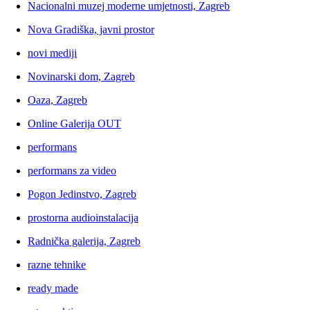
Nacionalni muzej moderne umjetnosti, Zagreb
Nova Gradiška, javni prostor
novi mediji
Novinarski dom, Zagreb
Oaza, Zagreb
Online Galerija OUT
performans
performans za video
Pogon Jedinstvo, Zagreb
prostorna audioinstalacija
Radnička galerija, Zagreb
razne tehnike
ready made