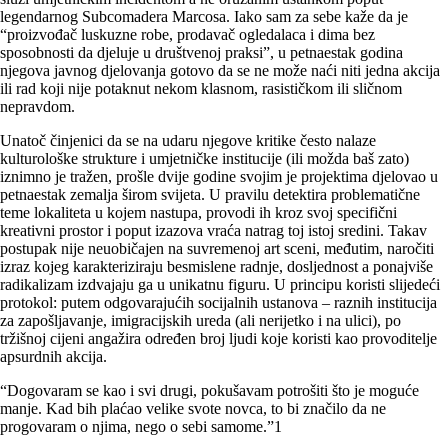
legendarnog Subcomadera Marcosa. Iako sam za sebe kaže da je
“proizvođač luskuzne robe, prodavač ogledalaca i dima bez
sposobnosti da djeluje u društvenoj praksi”, u petnaestak godina
njegova javnog djelovanja gotovo da se ne može naći niti jedna akcija
ili rad koji nije potaknut nekom klasnom, rasističkom ili sličnom
nepravdom.
Unatoč činjenici da se na udaru njegove kritike često nalaze
kulturološke strukture i umjetničke institucije (ili možda baš zato)
iznimno je tražen, prošle dvije godine svojim je projektima djelovao u
petnaestak zemalja širom svijeta. U pra­vilu detektira problematične
teme lokaliteta u kojem nastupa, provodi ih kroz svoj specifični
kreativni prostor i poput izazova vraća natrag toj istoj sredini. Takav
postupak nije neuobičajen na suvremenoj art sceni, međutim, naročiti
izraz kojeg karakteriziraju besmislene radnje, dosljednost a ponajviše
radikalizam izdvajaju ga u unikatnu figuru. U principu koristi slijedeći
protokol: putem odgovarajućih socijalnih ustanova – raznih institucija
za zapošljavanje, imigracijskih ureda (ali nerijetko i na ulici), po
tržišnoj cijeni angažira određen broj ljudi koje koristi kao provoditelje
apsurdnih akcija.
“Dogovaram se kao i svi drugi, pokušavam potrošiti što je moguće
manje. Kad bih plaćao velike svote novca, to bi značilo da ne
progovaram o njima, nego o sebi samome.”1