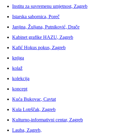
Institu za suvremenu umjetnost, Zagreb
Istarska sabornica, Poreč
Janjina, Žuljana, Putniković, Drače
Kabinet grafike HAZU, Zagreb
Kafić Hokus pokus, Zagreb
knjiga
kolaž
kolekcija
koncept
Kuća Bukovac, Cavtat
Kula Lotrščak, Zagreb
Kulturno-informativni centar, Zagreb
Lauba, Zagreb,