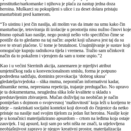
prostitutke/narkomanke i njihova je plaća za nastup jedna doza
heroina. Muškarci su pokupljeni s ulice i za deset dolara pristaju
masturbirati pred kamerom.
“To uistinu i jest čin nasilja, ali molim vas da imate na umu kako čin
masturbacije, tetoviranja ili izolacije u prostoriju nisu nužno činovi koje
bismo opisali kao nasilje, nego postoji nešto vrlo specifično čime se
postiže da to gledamo na taj način: aspekt koji užasava jest taj da su
sve te stvari plaćene. U tome je brutalnost. Unajmljivanje je sustav koji
omogućuje kupnju radnikova tijela i vremena. Tražio sam učinkovit
način da to pokažem i vjerujem da sam u tome uspio.”2
Kao i u većini Sierrinih akcija, zanemaren je mjerljivi atribut
umjetničkog rada u konvencionalnom smislu, forma je potpuno
podređena sadržaju, dominira provokacija ‘dobrog ukusa’
gledatelja/svjedoka – slika mutna, nepomičan informativni kadar,
dinamike nema, neprestana repeticija, trajanje predugačko. No upravo
je ta dokumentarna, neugledna slika loše kvalitete u skladu s
predstavljenim zbivanjem. Mučan doživljaj na neobičan je način
pomiješan s dojmom o svojevrsnoj ‘maštovitosti’ koja leži u korijenu te
ideje – raskrinkati socijalni kontekst koji dovodi do činjenice da netko
pristaje na nasilje nad svojim tijelom za jedan šut heroina. Nasilje koje
je u konačnici materijalizirano apsurdom – crtom na leđima koja ostaje
zauvijek. I taj apsurd, koji sam po sebi ništa ne znači, ta utjelovljena
neobjašnjivost zapravo je njegov kreativni prostor, materijalizacija