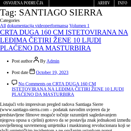
OSVOJENA PODRUČJA
ARHIV
INFO
Tag:
SANTIAGO SIERRA
Categories
All
dokumentacija videoperformansa
Volumen 1
CRTA DUGA 160 CM ISTETOVIRANA NA
LEĐIMA ČETIRI ŽENE 10 LJUDI
PLAĆENO DA MASTURBIRA
Post author
By
Admin
Post date
October 19, 2023
No Comments
on CRTA DUGA 160 CM
ISTETOVIRANA NA LEĐIMA ČETIRI ŽENE 10 LJUDI
PLAĆENO DA MASTURBIRA
Listajući vrlo impresivan pregled radova Santiaga Sierre
(www.santiago-sierra.com – podatak navodim uvjeren da je
predstavljene filmove moguće točnije razumijeti sagledavanjem
njegova opusa u cjelini) gotovo da se postavlja znak jednakosti između
osviještenog suvremenog umjetnika i maskiranog revolucionara koji se
služi umjetničkim incidentom a ne oružanim ustankom poput