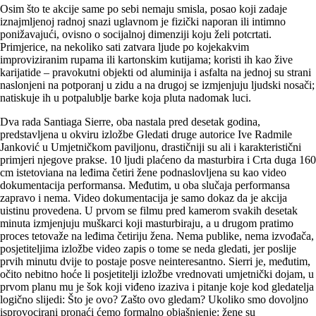
Osim što te akcije same po sebi nemaju smisla, posao koji zadaje
iznajmljenoj radnoj snazi uglavnom je fizički naporan ili intimno
ponižavajući, ovisno o socijalnoj dimenziji koju želi potcrtati.
Primjerice, na nekoliko sati zatvara ljude po kojekakvim
improviziranim rupama ili kartonskim kutijama; koristi ih kao žive
karijatide – pravokutni objekti od aluminija i asfalta na jednoj su strani
naslonjeni na potporanj u zidu a na drugoj se izmjenjuju ljudski nosači;
natiskuje ih u potpalublje barke koja pluta nadomak luci.
Dva rada Santiaga Sierre, oba nastala pred desetak godina,
predstavljena u okviru izložbe Gledati druge autorice Ive Radmile
Janković u Umjetničkom paviljonu, drastičniji su ali i karakteristični
primjeri njegove prakse. 10 ljudi plaćeno da masturbira i Crta duga 160
cm istetoviana na leđima četiri žene podnaslovljena su kao video
dokumentacija performansa. Međutim, u oba slučaja performansa
zapravo i nema. Video dokumentacija je samo dokaz da je akcija
uistinu provedena. U prvom se filmu pred kamerom svakih desetak
minuta izmjenjuju muškarci koji masturbiraju, a u drugom pratimo
proces tetovaže na leđima četiriju žena. Nema publike, nema izvođača,
posjetiteljima izložbe video zapis o tome se neda gledati, jer poslije
prvih minutu dvije to postaje posve neinteresantno. Sierri je, međutim,
očito nebitno hoće li posjetitelji izložbe vrednovati umjetnički dojam, u
prvom planu mu je šok koji viđeno izaziva i pitanje koje kod gledatelja
logično slijedi: Što je ovo? Zašto ovo gledam? Ukoliko smo dovoljno
isprovocirani pronaći ćemo formalno objašnjenje: žene su