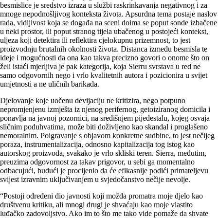
besmislice je sredstvo izraza u službi raskrinkavanja negativnog i za
mnoge nepodnošljivog konteksta života. Apsurdna tema postaje naslov
rada, vidljivost koja se događa na sceni doima se poput sonde izbačene
u neki prostor, ili poput stranog tijela ubačenog u postojeći kontekst,
uljeza koji detektira ili reflektira cjelokupnu prizemnost, to jest
proizvodnju brutalnih okolnosti života. Distanca između besmisla te
ideje i mogućnosti da ona kao takva precizno govori o onome što on
želi istaći mjerljiva je pak kategorija, koja Sierru svrstava u red ne
samo odgovornih nego i vrlo kvalitetnih autora i pozicionira u svijet
umjetnosti a ne uličnih barikada.
Djelovanje koje uočenu devijaciju ne kritizira, nego potpuno
nepromjenjenu izmješta iz njenog perifernog, getoiziranog domicila i
ponavlja na javnoj pozornici, na središnjem pijedestalu, kojeg osvaja
sličnim poduhvatima, može biti doživljeno kao skandal i proglašeno
nemoralnim. Poigravanje s objavom konkretne sudbine, to jest nečijeg
poraza, instrumentalizacija, odnosno kapitalizacija tog istog kao
autorskog proizvoda, svakako je vrlo skliski teren. Sierra, međutim,
preuzima odgovornost za takav prigovor, u sebi ga momentalno
odbacujući, budući je procijenio da će efikasnije podići primateljevu
svijest izravnim uključivanjem u svjedočanstvo nečije nevolje.
“Postoji određeni dio javnosti koji možda promatra moje djelo kao
društvenu kritiku, ali mnogi drugi je shvaćaju kao moje vlastito
luđačko zadovoljstvo. Ako im to što me tako vide pomaže da shvate