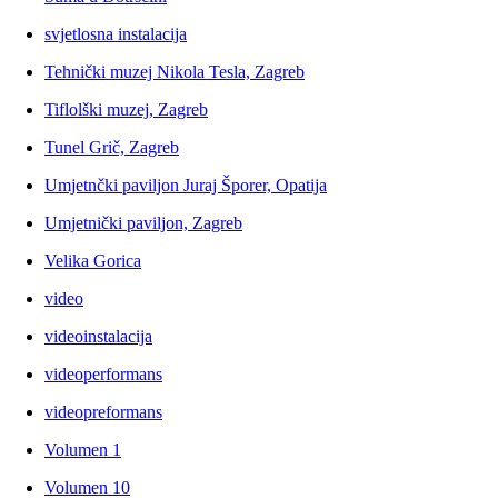
svjetlosna instalacija
Tehnički muzej Nikola Tesla, Zagreb
Tiflolški muzej, Zagreb
Tunel Grič, Zagreb
Umjetnčki paviljon Juraj Šporer, Opatija
Umjetnički paviljon, Zagreb
Velika Gorica
video
videoinstalacija
videoperformans
videopreformans
Volumen 1
Volumen 10