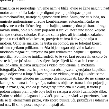
Izmaglica se prorjeđuje, vrijeme nam je bliže, dvije se žene naginju nad
motor automobila kojemu je dignut prednji poklopac, poput
automehaničara, nastoje dijagnosticirati kvar. Snimljene su s leđa, no
umjesto uniformirane u radne kombinezone, automehaničarke su
odjevene u vrlo slične elegantne haljine, tamne, jedna plisirana, druga
ravnih skuta, obje s bijelim pojasom u struku, neznatno ispod koljena,
čarape s crtom, salonke. Krenule su na ples, ali je hladnjak zakuhao,
jedna u ruci drži neku krpicu, provjerit će ima li dovoljno ulja u
motoru. Očito se snalaze, ne treba im pomoć, pa se fotograf koristi
uistinu rijetkom prilikom, možda bi je mogao objaviti u kakvu
modnom magazinu, umjesto na pisti reklamirati haljine u usputnoj
neprilici. Po njihovu imidžu sudeći, to je već kraj pedesetih, uskoro će
se te haljine još skratiti, desetljeće koje slijedi izbrisat će i crte na
najlonkama. Izložba uključuje i video, projicirana je, međutim,
fotografija. Žena bez haljine stoji na obali jezera, vjerojatno kupališta,
pa je odjevena u kupaći kostim, to ne vidimo jer su joj u kadru samo
noge. Vrijeme također ne možemo dijagnosticirati, kao što ne znamo ni
kako je snimana ta fotografija, naime, s obiju se strana kadra pojavljuje
bijela izmaglica, kao da je fotografija uronjena u akvarij, u vodu je
potom usipan prah bijele boje koji se rastapa u oblak i zamućuje sliku.
Zatim se oblak polagano i povlači, ponovo prevladava prozirnost, kao
da se taj elementarni prizor, vrlo sporo pulsirajući, približava i udaljava
od nas. Ili su to posve usporeni treptaji oka.