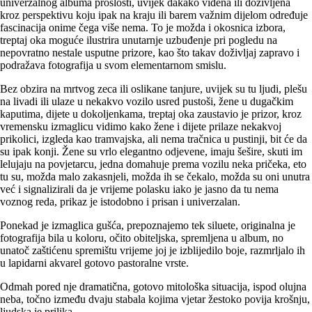
univerzalnog albuma prošlosti, uvijek dakako viđena ili doživljena
kroz perspektivu koju ipak na kraju ili barem važnim dijelom određuje
fascinacija onime čega više nema. To je možda i okosnica izbora,
treptaj oka moguće ilustrira unutarnje uzbuđenje pri pogledu na
nepovratno nestale usputne prizore, kao što takav doživljaj zapravo i
podražava fotografija u svom elementarnom smislu.
Bez obzira na mrtvog zeca ili oslikane tanjure, uvijek su tu ljudi, plešu
na livadi ili ulaze u nekakvo vozilo usred pustoši, žene u dugačkim
kaputima, dijete u dokoljenkama, treptaj oka zaustavio je prizor, kroz
vremensku izmaglicu vidimo kako žene i dijete prilaze nekakvoj
prikolici, izgleda kao tramvajska, ali nema tračnica u pustinji, bit će da
su ipak konji. Žene su vrlo elegantno odjevene, imaju šešire, skuti im
lelujaju na povjetarcu, jedna domahuje prema vozilu neka pričeka, eto
tu su, možda malo zakasnjeli, možda ih se čekalo, možda su oni unutra
već i signalizirali da je vrijeme polasku iako je jasno da tu nema
voznog reda, prikaz je istodobno i prisan i univerzalan.
Ponekad je izmaglica gušća, prepoznajemo tek siluete, originalna je
fotografija bila u koloru, očito obiteljska, spremljena u album, no
unatoč zaštićenu spremištu vrijeme joj je izblijedilo boje, razmrljalo ih
u lapidarni akvarel gotovo pastoralne vrste.
Odmah pored nje dramatična, gotovo mitološka situacija, ispod olujna
neba, točno između dvaju stabala kojima vjetar žestoko povija krošnju,
ljudska je prilika.