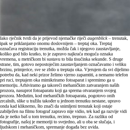
Iako rječnik tvrdi da je prijevod njemačke riječi
augenblick
– trenutak,
ipak se priklanjamo onomu doslovnijem – treptaj oka. Treptaj
označava registraciju trenutka, možda čak i njegovo zaustavljanje,
koliko god bilo kratko, to je zapravo najkraća moguća oznaka
vremena, u metričkom bi sustavu to bila tisućinka sekunde. S druge
strane, tim, gotovo nepostojećim zaustavljanjem označavamo i veliku
brzinu, primjerice, sve se zbilo u treptaju oka. Vjerujem da svi dijelimo
potrebu da, kad neki prizor želimo vjerno zapamtiti, a nemamo telefon
pri ruci, treptajem oka mimikriramo fotoaparat i spremimo ga u
memoriju. Arhiviramo ga takoreći mehaničkim zatvaranjem naših
prozora, nasuprot fotoaparatu koji ga sprema otvaranjem svojeg
prozora. Međutim, kod mehaničkih fotoaparata, pogotovo onih
zrcalnih, slike u tražilu također u jednom trenutku nestane, upravo
onda kad kliknemo, što znači da snimljeni trenutak koji ostaje
zabilježen na filmu fotograf zapravo nije vidio, tek kad ga razvije vidi
da je netko baš u tom trenutku, recimo, trepnuo. Za razliku od
fotografije, našoj je memoriji to svejedno, ali u oba se slučaja, i
ljudskom i mehaničkom, spremanje događa bez uvida.