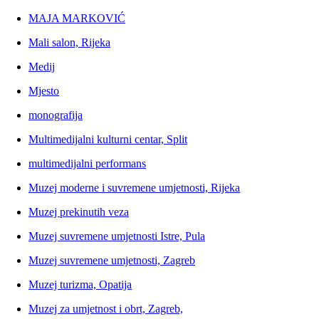
MAJA MARKOVIĆ
Mali salon, Rijeka
Medij
Mjesto
monografija
Multimedijalni kulturni centar, Split
multimedijalni performans
Muzej moderne i suvremene umjetnosti, Rijeka
Muzej prekinutih veza
Muzej suvremene umjetnosti Istre, Pula
Muzej suvremene umjetnosti, Zagreb
Muzej turizma, Opatija
Muzej za umjetnost i obrt, Zagreb,