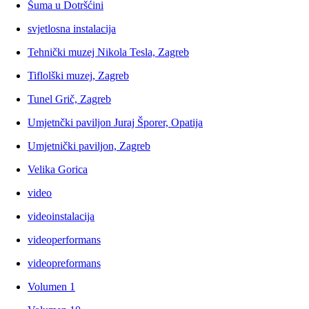
Šuma u Dotršćini
svjetlosna instalacija
Tehnički muzej Nikola Tesla, Zagreb
Tiflolški muzej, Zagreb
Tunel Grič, Zagreb
Umjetnčki paviljon Juraj Šporer, Opatija
Umjetnički paviljon, Zagreb
Velika Gorica
video
videoinstalacija
videoperformans
videopreformans
Volumen 1