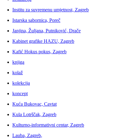
Institu za suvremenu umjetnost, Zagreb
Istarska sabornica, Poreč
Janjina, Žuljana, Putniković, Drače
Kabinet grafike HAZU, Zagreb
Kafić Hokus pokus, Zagreb
knjiga
kolaž
kolekcija
koncept
Kuća Bukovac, Cavtat
Kula Lotrščak, Zagreb
Kulturno-informativni centar, Zagreb
Lauba, Zagreb,