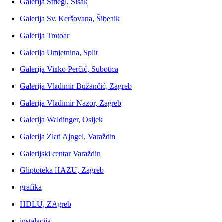
Galerija Striegl, Sisak
Galerija Sv. Keršovana, Šibenik
Galerija Trotoar
Galerija Umjetnina, Split
Galerija Vinko Perčić, Subotica
Galerija Vladimir Bužančić, Zagreb
Galerija Vladimir Nazor, Zagreb
Galerija Waldinger, Osijek
Galerija Zlati Ajngel, Varaždin
Galerijski centar Varaždin
Gliptoteka HAZU, Zagreb
grafika
HDLU, ZAgreb
instalacija