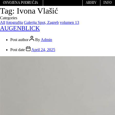
OSVOJENA PODRUČJA
ARHIV
INFO
Tag:
Ivona Vlašić
Categories
All
fotografija
Galerija Spot, Zagreb
volumen 13
AUGENBLICK
Post author
By
Admin
Post date
April 24, 2025