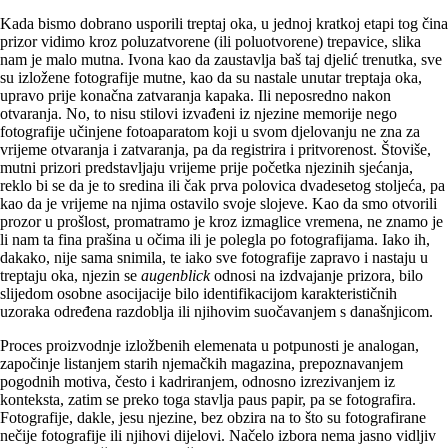
Kada bismo dobrano usporili treptaj oka, u jednoj kratkoj etapi tog čina
prizor vidimo kroz poluzatvorene (ili poluotvorene) trepavice, slika
nam je malo mutna. Ivona kao da zaustavlja baš taj djelić trenutka, sve
su izložene fotografije mutne, kao da su nastale unutar treptaja oka,
upravo prije konačna zatvaranja kapaka. Ili neposredno nakon
otvaranja. No, to nisu stilovi izvađeni iz njezine memorije nego
fotografije učinjene fotoaparatom koji u svom djelovanju ne zna za
vrijeme otvaranja i zatvaranja, pa da registrira i pritvorenost. Štoviše,
mutni prizori predstavljaju vrijeme prije početka njezinih sjećanja,
reklo bi se da je to sredina ili čak prva polovica dvadesetog stoljeća, pa
kao da je vrijeme na njima ostavilo svoje slojeve. Kao da smo otvorili
prozor u prošlost, promatramo je kroz izmaglice vremena, ne znamo je
li nam ta fina prašina u očima ili je polegla po fotografijama. Iako ih,
dakako, nije sama snimila, te iako sve fotografije zapravo i nastaju u
treptaju oka, njezin se
augenblick
odnosi na izdvajanje prizora, bilo
slijedom osobne asocijacije bilo identifikacijom karakterističnih
uzoraka određena razdoblja ili njihovim suočavanjem s današnjicom.
Proces proizvodnje izložbenih elemenata u potpunosti je analogan,
započinje listanjem starih njemačkih magazina, prepoznavanjem
pogodnih motiva, često i kadriranjem, odnosno izrezivanjem iz
konteksta, zatim se preko toga stavlja paus papir, pa se fotografira.
Fotografije, dakle, jesu njezine, bez obzira na to što su fotografirane
nečije fotografije ili njihovi dijelovi. Načelo izbora nema jasno vidljiv