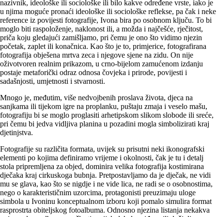
nazivnik, ideološke ili sociološke ili bilo kakve određene vrste, iako je
u njima moguće pronaći ideološke ili sociološke reflekse, pa čak i neke
reference iz povijesti fotografije, Ivona bira po osobnom ključu. To bi
moglo biti raspoloženje, naklonost ili, a možda i najčešće, rječitost,
priča koju gledajući zamišljamo, pri čemu je ono što vidimo njezin
početak, zaplet ili konačnica. Kao što je to, primjerice, fotografirana
fotografija obješena mrtva zeca i njegove sjene na zidu. On nije
oživotvoren realnim prikazom, u crno-bijelom zamućenom izdanju
postaje metaforički odraz odnosa čovjeka i prirode, povijesti i
sadašnjosti, umjetnosti i stvarnosti.
Mnogo je, međutim, više nedvojbenih proslava života, djeca na
sanjkama ili tijekom igre na proplanku, puštaju zmaja i veselo mašu,
fotografiju bi se moglo proglasiti arhetipskom slikom slobode ili sreće,
pri čemu bi jedva vidljiva planina u pozadini mogla simbolizirati kraj
djetinjstva.
Fotografije su različita formata, uvijek su prisutni neki ikonografski
elementi po kojima definiramo vrijeme i okolnosti, čak je tu i detalj
stola pripremljena za objed, dominira velika fotografija kostimirana
dječaka kraj cirkuskoga bubnja. Pretpostavljamo da je dječak, ne vidi
mu se glava, kao što se nigdje i ne vide lica, ne radi se o osobnostima,
nego o karakterističnim uzorcima, protagonisti preuzimaju uloge
simbola u Ivoninu konceptualnom izboru koji pomalo simulira format
rasprostrta obiteljskog fotoalbuma. Odnosno njezina listanja nekakva