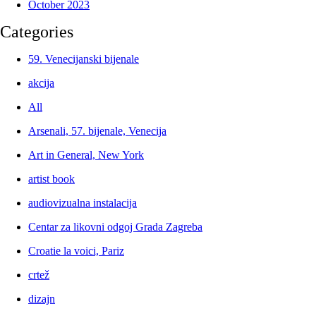
October 2023
Categories
59. Venecijanski bijenale
akcija
All
Arsenali, 57. bijenale, Venecija
Art in General, New York
artist book
audiovizualna instalacija
Centar za likovni odgoj Grada Zagreba
Croatie la voici, Pariz
crtež
dizajn