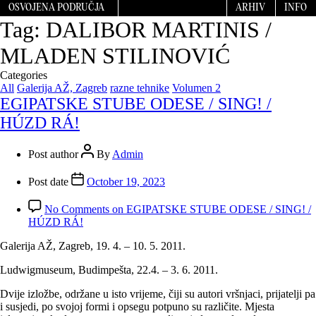
OSVOJENA PODRUČJA
ARHIV
INFO
Tag:
DALIBOR MARTINIS /
MLADEN STILINOVIĆ
Categories
All
Galerija AŽ, Zagreb
razne tehnike
Volumen 2
EGIPATSKE STUBE ODESE / SING! /
HÚZD RÁ!
Post author
By
Admin
Post date
October 19, 2023
No Comments
on EGIPATSKE STUBE ODESE / SING! /
HÚZD RÁ!
Galerija AŽ, Zagreb, 19. 4. – 10. 5. 2011.
Ludwigmuseum, Budimpešta, 22.4. – 3. 6. 2011.
Dvije izložbe, održane u isto vrijeme, čiji su autori vršnjaci, prijatelji pa
i susjedi, po svojoj formi i opsegu potpuno su različite. Mjesta