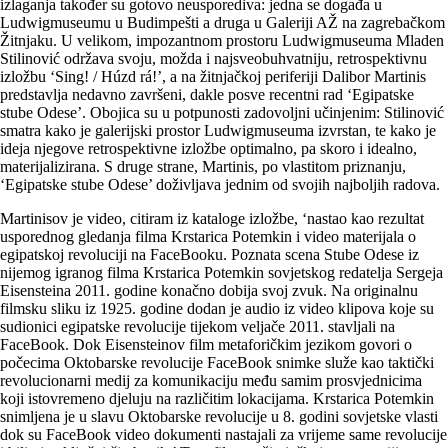
izlaganja također su gotovo neusporediva: jedna se događa u
Ludwigmuseumu u Budimpešti a druga u Galeriji AŽ na zagrebačkom
Žitnjaku. U velikom, impozantnom prostoru Ludwigmuseuma Mladen
Stilinović održava svoju, možda i najsveobuhvatniju, retrospektivnu
izložbu ‘Sing! / Húzd rá!’, a na žitnjačkoj periferiji Dalibor Martinis
predstavlja nedavno završeni, dakle posve recentni rad ‘Egipatske
stube Odese’. Obojica su u potpunosti zadovoljni učinjenim: Stilinović
smatra kako je galerijski prostor Ludwigmuseuma izvrstan, te kako je
ideja njegove retrospektivne izložbe optimalno, pa skoro i idealno,
materijalizirana. S druge strane, Martinis, po vlastitom priznanju,
‘Egipatske stube Odese’ doživljava jednim od svojih najboljih radova.
Martinisov je video, citiram iz kataloge izložbe, ‘nastao kao rezultat
usporednog gledanja filma Krstarica Potemkin i video materijala o
egipatskoj revoluciji na FaceBooku. Poznata scena Stube Odese iz
nijemog igranog filma Krstarica Potemkin sovjetskog redatelja Sergeja
Eisensteina 2011. godine konačno dobija svoj zvuk. Na originalnu
filmsku sliku iz 1925. godine dodan je audio iz video klipova koje su
sudionici egipatske revolucije tijekom veljače 2011. stavljali na
FaceBook. Dok Eisensteinov film metaforičkim jezikom govori o
počecima Oktobarske revolucije FaceBook snimke služe kao taktički
revolucionarni medij za komunikaciju među samim prosvjednicima
koji istovremeno djeluju na različitim lokacijama. Krstarica Potemkin
snimljena je u slavu Oktobarske revolucije u 8. godini sovjetske vlasti
dok su FaceBook video dokumenti nastajali za vrijeme same revolucije