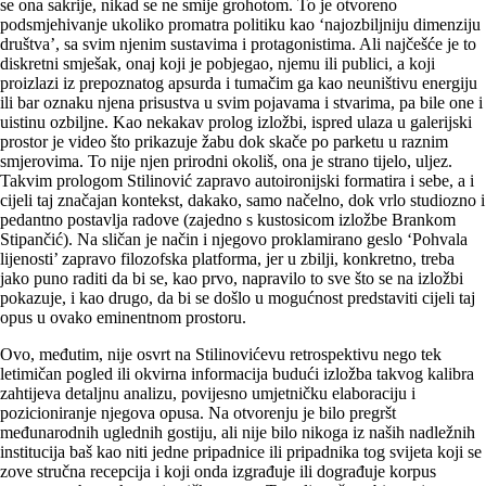
se ona sakrije, nikad se ne smije grohotom. To je otvoreno
podsmjehivanje ukoliko promatra politiku kao ‘najozbiljniju dimenziju
društva’, sa svim njenim sustavima i protagonistima. Ali najčešće je to
diskretni smješak, onaj koji je pobjegao, njemu ili publici, a koji
proizlazi iz prepoznatog apsurda i tumačim ga kao neuništivu energiju
ili bar oznaku njena prisustva u svim pojavama i stvarima, pa bile one i
uistinu ozbiljne. Kao nekakav prolog izložbi, ispred ulaza u galerijski
prostor je video što prikazuje žabu dok skače po parketu u raznim
smjerovima. To nije njen prirodni okoliš, ona je strano tijelo, uljez.
Takvim prologom Stilinović zapravo autoironijski formatira i sebe, a i
cijeli taj značajan kontekst, dakako, samo načelno, dok vrlo studiozno i
pedantno postavlja radove (zajedno s kustosicom izložbe Brankom
Stipančić). Na sličan je način i njegovo proklamirano geslo ‘Pohvala
lijenosti’ zapravo filozofska platforma, jer u zbilji, konkretno, treba
jako puno raditi da bi se, kao prvo, napravilo to sve što se na izložbi
pokazuje, i kao drugo, da bi se došlo u mogućnost predstaviti cijeli taj
opus u ovako eminentnom prostoru.
Ovo, međutim, nije osvrt na Stilinovićevu retrospektivu nego tek
letimičan pogled ili okvirna informacija budući izložba takvog kalibra
zahtijeva detaljnu analizu, povijesno umjetničku elaboraciju i
pozicioniranje njegova opusa. Na otvorenju je bilo pregršt
međunarodnih uglednih gostiju, ali nije bilo nikoga iz naših nadležnih
institucija baš kao niti jedne pripadnice ili pripadnika tog svijeta koji se
zove stručna recepcija i koji onda izgrađuje ili dograđuje korpus