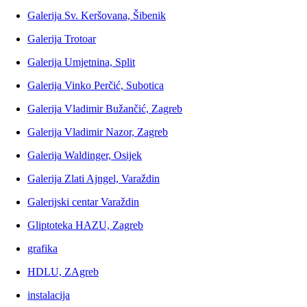
Galerija Sv. Keršovana, Šibenik
Galerija Trotoar
Galerija Umjetnina, Split
Galerija Vinko Perčić, Subotica
Galerija Vladimir Bužančić, Zagreb
Galerija Vladimir Nazor, Zagreb
Galerija Waldinger, Osijek
Galerija Zlati Ajngel, Varaždin
Galerijski centar Varaždin
Gliptoteka HAZU, Zagreb
grafika
HDLU, ZAgreb
instalacija