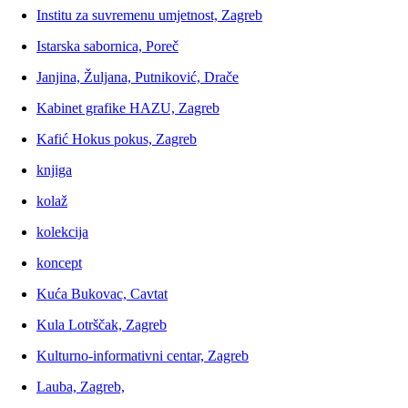
Institu za suvremenu umjetnost, Zagreb
Istarska sabornica, Poreč
Janjina, Žuljana, Putniković, Drače
Kabinet grafike HAZU, Zagreb
Kafić Hokus pokus, Zagreb
knjiga
kolaž
kolekcija
koncept
Kuća Bukovac, Cavtat
Kula Lotrščak, Zagreb
Kulturno-informativni centar, Zagreb
Lauba, Zagreb,