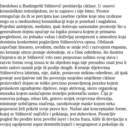
Istodobno u Budimpešti Stilinović predstavlja cikluse. U osnovi
kronološkim redoslijedom, no to zapravo i nije bitno. Prostor
omogućuje da ih se percipira kao zasebne cjeline koje nisu izolirane
nego su u međusobnoj komunikaciji koja je ponekad i naglašena.
Pojedini ambijenti, međutim, ipak dobivaju samostalne prostorije što u
generalnom dojmu upućuje na logiku postava kojem je primarna
preglednost, no jednako važan i doživljaj uronjenosti u atmosferu koja
dominira konkretnim poglavljem Stilinovićeva opusa. Obilazak
započinje linearno, uvodnim, možda se smije reći i razvojnim etapama,
no kretanje ubrzo postaje slobodnije, ni s čime određeno, što ilustrira
činjenicu da je Stilinović vrlo rano prepoznao suštinu svog stava i
razvio formu svog izraza te da slijedom toga nije presudno znati jesu li
neki radovi nastali prije ili poslije drugih. Kretanje dijelovima
Stilinovićeva labirinta, nije, dakle, postavom striktno određeno, ali ipak
postoje asocijativne niti što povezuju susjedno smještene cikluse
proizvodeći dojam ne toliko precizno postavljenog puzzlea kojem
prolaskom ugrađujemo dijelove, nego aktivnog, skoro organskog
mozaika kojem naslućujemo temeljni pokretački sustav. Čija je
osnovna poluga, rekao bih, gotovo uvijek svojevrsna diverzija,
miniranje uobičajena značenja, razotkrivanje maske kojom neka
pojavnost želi prikriti svoje pravo lice. Nužan alat konceptualne forme,
kojoj se Stilinović najčešće i priklanja, jest duhovitost. Pronicljiv
pogled što prodire kroz površni layer i locira frazu, kliše ili devijaciju u
svojoj ogoljenosti usput demistificirajući i nezgrapnost u pokušaju da