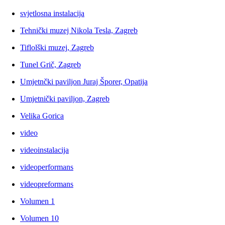
svjetlosna instalacija
Tehnički muzej Nikola Tesla, Zagreb
Tiflolški muzej, Zagreb
Tunel Grič, Zagreb
Umjetnčki paviljon Juraj Šporer, Opatija
Umjetnički paviljon, Zagreb
Velika Gorica
video
videoinstalacija
videoperformans
videopreformans
Volumen 1
Volumen 10