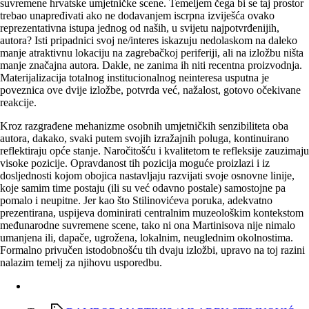
suvremene hrvatske umjetničke scene. Temeljem čega bi se taj prostor
trebao unapređivati ako ne dodavanjem iscrpna izviješća ovako
reprezentativna istupa jednog od naših, u svijetu najpotvrđenijih,
autora? Isti pripadnici svoj ne/interes iskazuju nedolaskom na daleko
manje atraktivnu lokaciju na zagrebačkoj periferiji, ali na izložbu ništa
manje značajna autora. Dakle, ne zanima ih niti recentna proizvodnja.
Materijalizacija totalnog institucionalnog neinteresa usputna je
poveznica ove dvije izložbe, potvrda već, nažalost, gotovo očekivane
reakcije.
Kroz razgrađene mehanizme osobnih umjetničkih senzibiliteta oba
autora, dakako, svaki putem svojih izražajnih poluga, kontinuirano
reflektiraju opće stanje. Naročitošću i kvalitetom te refleksije zauzimaju
visoke pozicije. Opravdanost tih pozicija moguće proizlazi i iz
dosljednosti kojom obojica nastavljaju razvijati svoje osnovne linije,
koje samim time postaju (ili su već odavno postale) samostojne pa
pomalo i neupitne. Jer kao što Stilinovićeva poruka, adekvatno
prezentirana, uspijeva dominirati centralnim muzeološkim kontekstom
međunarodne suvremene scene, tako ni ona Martinisova nije nimalo
umanjena ili, dapače, ugrožena, lokalnim, neuglednim okolnostima.
Formalno privučen istodobnošću tih dvaju izložbi, upravo na toj razini
nalazim temelj za njihovu usporedbu.