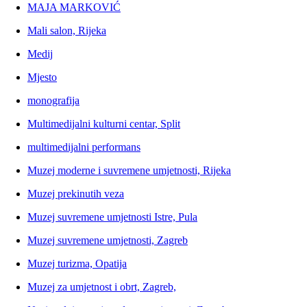
MAJA MARKOVIĆ
Mali salon, Rijeka
Medij
Mjesto
monografija
Multimedijalni kulturni centar, Split
multimedijalni performans
Muzej moderne i suvremene umjetnosti, Rijeka
Muzej prekinutih veza
Muzej suvremene umjetnosti Istre, Pula
Muzej suvremene umjetnosti, Zagreb
Muzej turizma, Opatija
Muzej za umjetnost i obrt, Zagreb,