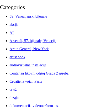
Categories
59. Venecijanski bijenale
akcija
All
Arsenali, 57. bijenale, Venecija
Art in General, New York
artist book
audiovizualna instalacija
Centar za likovni odgoj Grada Zagreba
Croatie la voici, Pariz
crtež
dizajn
dokumentacija videoperformansa