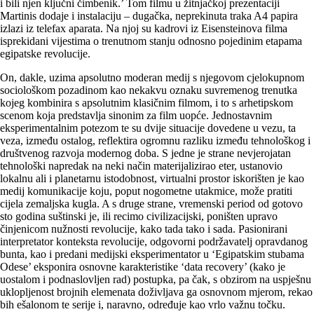
i bili njen ključni čimbenik.’ Tom filmu u žitnjačkoj prezentaciji
Martinis dodaje i instalaciju – dugačka, neprekinuta traka A4 papira
izlazi iz telefax aparata. Na njoj su kadrovi iz Eisensteinova filma
isprekidani vijestima o trenutnom stanju odnosno pojedinim etapama
egipatske revolucije.
On, dakle, uzima apsolutno moderan medij s njegovom cjelokupnom
sociološkom pozadinom kao nekakvu oznaku suvremenog trenutka
kojeg kombinira s apsolutnim klasičnim filmom, i to s arhetipskom
scenom koja predstavlja sinonim za film uopće. Jednostavnim
eksperimentalnim potezom te su dvije situacije dovedene u vezu, ta
veza, između ostalog, reflektira ogromnu razliku između tehnološkog i
društvenog razvoja modernog doba. S jedne je strane nevjerojatan
tehnološki napredak na neki način materijalizirao eter, ustanovio
lokalnu ali i planetarnu istodobnost, virtualni prostor iskorišten je kao
medij komunikacije koju, poput nogometne utakmice, može pratiti
cijela zemaljska kugla. A s druge strane, vremenski period od gotovo
sto godina suštinski je, ili recimo civilizacijski, poništen upravo
činjenicom nužnosti revolucije, kako tada tako i sada. Pasionirani
interpretator konteksta revolucije, odgovorni podržavatelj opravdanog
bunta, kao i predani medijski eksperimentator u ‘Egipatskim stubama
Odese’ eksponira osnovne karakteristike ‘data recovery’ (kako je
uostalom i podnaslovljen rad) postupka, pa čak, s obzirom na uspješnu
uklopljenost brojnih elemenata doživljava ga osnovnom mjerom, rekao
bih ešalonom te serije i, naravno, određuje kao vrlo važnu točku.