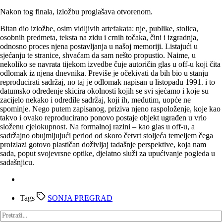
Nakon tog finala, izložbu proglašava otvorenom.
Bitan dio izložbe, osim vidljivih artefakata: nje, publike, stolica,
osobnih predmeta, teksta na zidu i crnih točaka, čini i izgradnja,
odnosno proces njena postavljanja u našoj memoriji. Listajući u
sjećanju te stranice, shvaćam da sam nešto propustio. Naime, u
nekoliko se navrata tijekom izvedbe čuje autoričin glas u off-u koji čita
odlomak iz njena dnevnika. Previše je očekivati da bih bio u stanju
reproducirati sadržaj, no taj je odlomak napisan u listopadu 1991. i to
datumsko određenje skicira okolnosti kojih se svi sjećamo i koje su
zacijelo nekako i odredile sadržaj, koji ih, međutim, uopće ne
spominje. Nego putem zapisanog, priziva njeno raspoloženje, koje kao
takvo i ovako reproducirano ponovo postaje objekt ugrađen u vrlo
složenu cjelokupnost. Na formalnoj razini – kao glas u off-u, a
sadržajno obujmljujući period od skoro četvrt stoljeća temeljem čega
proizlazi gotovo plastičan doživljaj tadašnje perspektive, koja nam
sada, poput svojevrsne optike, djelatno služi za upućivanje pogleda u
sadašnjicu.
Tags
SONJA PREGRAD