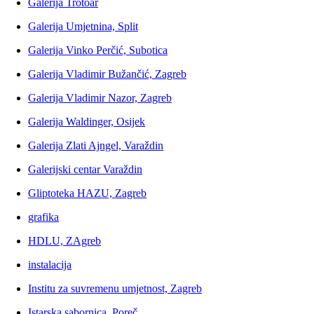
Galerija Trotoar
Galerija Umjetnina, Split
Galerija Vinko Perčić, Subotica
Galerija Vladimir Bužančić, Zagreb
Galerija Vladimir Nazor, Zagreb
Galerija Waldinger, Osijek
Galerija Zlati Ajngel, Varaždin
Galerijski centar Varaždin
Gliptoteka HAZU, Zagreb
grafika
HDLU, ZAgreb
instalacija
Institu za suvremenu umjetnost, Zagreb
Istarska sabornica, Poreč