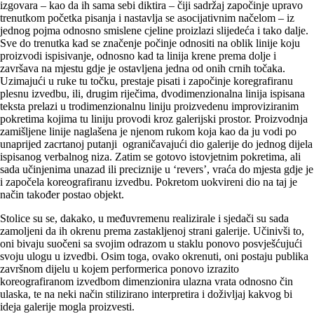
izgovara – kao da ih sama sebi diktira – čiji sadržaj započinje upravo
trenutkom početka pisanja i nastavlja se asocijativnim načelom – iz
jednog pojma odnosno smislene cjeline proizlazi slijedeća i tako dalje.
Sve do trenutka kad se značenje počinje odnositi na oblik linije koju
proizvodi ispisivanje, odnosno kad ta linija krene prema dolje i
završava na mjestu gdje je ostavljena jedna od onih crnih točaka.
Uzimajući u ruke tu točku, prestaje pisati i započinje koregrafiranu
plesnu izvedbu, ili, drugim riječima, dvodimenzionalna linija ispisana
teksta prelazi u trodimenzionalnu liniju proizvedenu improviziranim
pokretima kojima tu liniju provodi kroz galerijski prostor. Proizvodnja
zamišljene linije naglašena je njenom rukom koja kao da ju vodi po
unaprijed zacrtanoj putanji ograničavajući dio galerije do jednog dijela
ispisanog verbalnog niza. Zatim se gotovo istovjetnim pokretima, ali
sada učinjenima unazad ili preciznije u ‘revers’, vraća do mjesta gdje je
i započela koreografiranu izvedbu. Pokretom uokvireni dio na taj je
način također postao objekt.
Stolice su se, dakako, u međuvremenu realizirale i sjedači su sada
zamoljeni da ih okrenu prema zastakljenoj strani galerije. Učinivši to,
oni bivaju suočeni sa svojim odrazom u staklu ponovo posvješćujući
svoju ulogu u izvedbi. Osim toga, ovako okrenuti, oni postaju publika
završnom dijelu u kojem performerica ponovo izrazito
koreografiranom izvedbom dimenzionira ulazna vrata odnosno čin
ulaska, te na neki način stilizirano interpretira i doživljaj kakvog bi
ideja galerije mogla proizvesti.