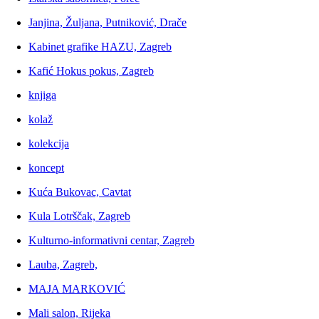
Janjina, Žuljana, Putniković, Drače
Kabinet grafike HAZU, Zagreb
Kafić Hokus pokus, Zagreb
knjiga
kolaž
kolekcija
koncept
Kuća Bukovac, Cavtat
Kula Lotrščak, Zagreb
Kulturno-informativni centar, Zagreb
Lauba, Zagreb,
MAJA MARKOVIĆ
Mali salon, Rijeka