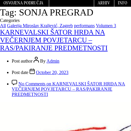
OSVOJENA PODRUČJA
ARHIV
INFO
Tag:
SONJA PREGRAD
Categories
All
Galerija Miroslav Kraljević, Zagreb
performans
Volumen 3
KARNEVALSKI ŠATOR HRĐA NA
VEČERNJEM POVJETARCU –
RAS/PAKIRANJE PREDMETNOSTI
Post author
By
Admin
Post date
October 20, 2023
No Comments
on KARNEVALSKI ŠATOR HRĐA NA
VEČERNJEM POVJETARCU – RAS/PAKIRANJE
PREDMETNOSTI