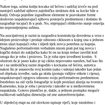
Nakon toga, uzima kutiju kocaka od šećera i sadržaj izvrće na pod
nastojeći zadržati njihovu zajedničku strukturu dok su kocke bile u
kutiji. Odvaja pojedine izgradbene elemente te pravokutne forme
doslovno raspakiravajući njihovu postojeću predmetnost i dodatno ih
razgrađuje tucajući ih u prah. No, mijenjajući oblikovno stanje ostavlja
im nepromijenjenu suštinu.
Na asocijativnoj je razini ta razgradiva konstrukcija dovedena u vezu s
idejom proizvodnje i prodaje odnosno ciklusom u kojeg ona u jednom
trenu ulazi kupujući robu i slijedi tijek novca potrebna za kupnju.
Naglašeno performativnim verbalnim nizom prati put tog novca i
logički dolazi do zaključka kako bi on na kraju trebao završiti kod
onoga tko je robu i proizveo. Ta je roba njen izvedbeni kostim. S
obzirom da je jasno kako je taj ciklus nepovratno narušen, baš kao što
se i na simboličkoj razini dogodilo s kockama od šećera, autorica
nakon što je ustanovila svoj kostim (sako i suknja) također kao jedan
od objekata izvedbe, sada ga skida (postaju vidljive etikete i cijena),
raspakiravajući njegovu odnosno svoju performativnu predmetnost.
Istodobno na zid vješa fotografije iz kojih proizlazi aluzija na tvornicu
Kamensko, koja je robu i proizvela i također se u međuvremenu
raspakirala. Gotovo plastično je, dakle, u jednom postupku moguće
razlikovati sadržajnu dimenziju od one autoreferencijalne.
U slijedećoj etapi na zid olovkom ispisuje riječi, koje istodobno i