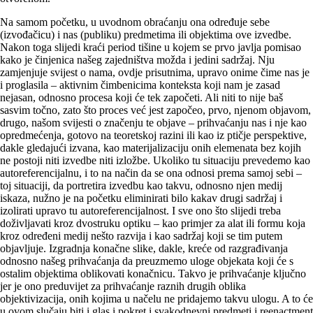
Na samom početku, u uvodnom obraćanju ona određuje sebe
(izvođačicu) i nas (publiku) predmetima ili objektima ove izvedbe.
Nakon toga slijedi kraći period tišine u kojem se prvo javlja pomisao
kako je činjenica našeg zajedništva možda i jedini sadržaj. Nju
zamjenjuje svijest o nama, ovdje prisutnima, upravo onime čime nas je
i proglasila – aktivnim čimbenicima konteksta koji nam je zasad
nejasan, odnosno procesa koji će tek započeti. Ali niti to nije baš
sasvim točno, zato što proces već jest započeo, prvo, njenom objavom,
drugo, našom svijesti o značenju te objave – prihvaćanju nas i nje kao
opredmećenja, gotovo na teoretskoj razini ili kao iz ptičje perspektive,
dakle gledajući izvana, kao materijalizaciju onih elemenata bez kojih
ne postoji niti izvedbe niti izložbe. Ukoliko tu situaciju prevedemo kao
autoreferencijalnu, i to na način da se ona odnosi prema samoj sebi –
toj situaciji, da portretira izvedbu kao takvu, odnosno njen medij
iskaza, nužno je na početku eliminirati bilo kakav drugi sadržaj i
izolirati upravo tu autoreferencijalnost. I sve ono što slijedi treba
doživljavati kroz dvostruku optiku – kao primjer za alat ili formu koja
kroz određeni medij nešto razvija i kao sadržaj koji se tim putem
objavljuje. Izgradnja konačne slike, dakle, kreće od razgrađivanja
odnosno našeg prihvaćanja da preuzmemo uloge objekata koji će s
ostalim objektima oblikovati konačnicu. Takvo je prihvaćanje ključno
jer je ono preduvijet za prihvaćanje raznih drugih oblika
objektivizacija, onih kojima u načelu ne pridajemo takvu ulogu. A to će
u ovom slučaju biti i glas i pokret i svakodnevni predmeti i reenactment