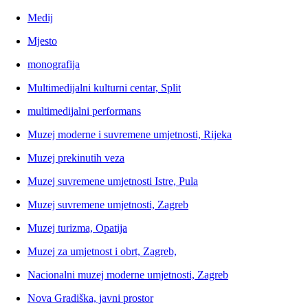
Medij
Mjesto
monografija
Multimedijalni kulturni centar, Split
multimedijalni performans
Muzej moderne i suvremene umjetnosti, Rijeka
Muzej prekinutih veza
Muzej suvremene umjetnosti Istre, Pula
Muzej suvremene umjetnosti, Zagreb
Muzej turizma, Opatija
Muzej za umjetnost i obrt, Zagreb,
Nacionalni muzej moderne umjetnosti, Zagreb
Nova Gradiška, javni prostor