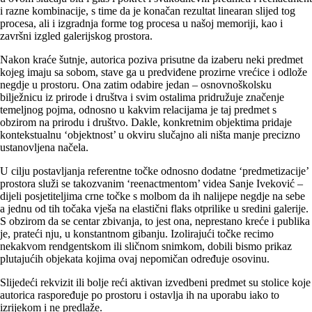
i razne kombinacije, s time da je konačan rezultat linearan slijed tog
procesa, ali i izgradnja forme tog procesa u našoj memoriji, kao i
završni izgled galerijskog prostora.
Nakon kraće šutnje, autorica poziva prisutne da izaberu neki predmet
kojeg imaju sa sobom, stave ga u predviđene prozirne vrećice i odlože
negdje u prostoru. Ona zatim odabire jedan – osnovnoškolsku
bilježnicu iz prirode i društva i svim ostalima pridružuje značenje
temeljnog pojma, odnosno u kakvim relacijama je taj predmet s
obzirom na prirodu i društvo. Dakle, konkretnim objektima pridaje
kontekstualnu ‘objektnost’ u okviru slučajno ali ništa manje precizno
ustanovljena načela.
U cilju postavljanja referentne točke odnosno dodatne ‘predmetizacije’
prostora služi se takozvanim ‘reenactmentom’ videa Sanje Iveković –
dijeli posjetiteljima crne točke s molbom da ih nalijepe negdje na sebe
a jednu od tih točaka vješa na elastični flaks otprilike u sredini galerije.
S obzirom da se centar zbivanja, to jest ona, neprestano kreće i publika
je, prateći nju, u konstantnom gibanju. Izolirajući točke recimo
nekakvom rendgentskom ili sličnom snimkom, dobili bismo prikaz
plutajućih objekata kojima ovaj nepomičan određuje osovinu.
Slijedeći rekvizit ili bolje reći aktivan izvedbeni predmet su stolice koje
autorica raspoređuje po prostoru i ostavlja ih na uporabu iako to
izrijekom i ne predlaže.