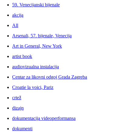
59. Venecijanski bijenale
akcija
All
Arsenali, 57. bijenale, Venecija
Art in General, New York
artist book
audiovizualna instalacija
Centar za likovni odgoj Grada Zagreba
Croatie la voici, Pariz
crtež
dizajn
dokumentacija videoperformansa
dokumenti