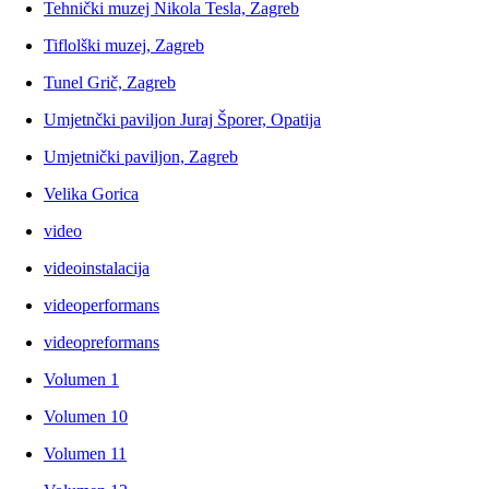
Tehnički muzej Nikola Tesla, Zagreb
Tiflolški muzej, Zagreb
Tunel Grič, Zagreb
Umjetnčki paviljon Juraj Šporer, Opatija
Umjetnički paviljon, Zagreb
Velika Gorica
video
videoinstalacija
videoperformans
videopreformans
Volumen 1
Volumen 10
Volumen 11