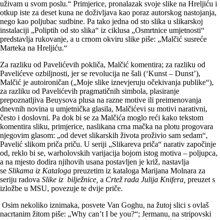
uživam u svom poslu.“ Primjerice, pronalazak svoje slike na Hreljiću i
otkup iste za deset kuna ne doživljava kao poraz autorskog nastojanja,
nego kao poljubac sudbine. Pa tako jedna od sto slika u slikarskoj
instalaciji „Poliptih od sto slika“ iz ciklusa „Osmrtnice umjetnosti“
predstavlja rukovanje, a u crnom okviru slike piše: „Malčić susreće
Marteka na Hreljiću.“
Za razliku od Pavelićevih pokliča, Malčić komentira; za razliku od
Pavelićeve ozbiljnosti, jer se revolucija ne šali (‘Kunst – Dunst’),
Malčić je autoironičan („Moje slike iznevjeruju očekivanja publike“),
za razliku od Pavelićevih pragmatičnih simbola, plasiranje
prepoznatljiva Beuysova plusa na razne motive ili preimenovanja
dnevnih novina u umjetnička glasila, Malčićevi su motivi narativni,
često i doslovni. Pa dok bi se za Malčića moglo reći kako tekstom
komentira sliku, primjerice, naslikana crna mačka na plotu progovara
njegovim glasom: „od devet slikarskih života proživio sam sedam“,
Pavelić slikom priča priču. U seriji „Slikareva priča“ narativ započinje
od, reklo bi se, warholovskih varijacija bojom istog motiva – poljupca,
a na mjesto dodira njihovih usana postavljen je križ, nastavlja
se
Slikama iz Kataloga
preuzetim iz kataloga Marijana Molnara za
seriju radova
Slike iz
bilježnice
,
a
Crtež rada Julija Knifera
,
preuzet s
izložbe u MSU, povezuje te dvije priče.
Osim nekoliko iznimaka, posvete Van Goghu, na žutoj slici s ovlaš
nacrtanim žitom piše: „Why can’t I be you?“; Jermanu, na stripovski