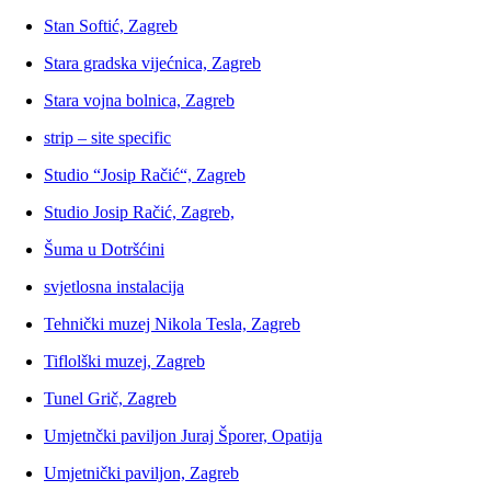
Stan Softić, Zagreb
Stara gradska vijećnica, Zagreb
Stara vojna bolnica, Zagreb
strip – site specific
Studio “Josip Račić“, Zagreb
Studio Josip Račić, Zagreb,
Šuma u Dotršćini
svjetlosna instalacija
Tehnički muzej Nikola Tesla, Zagreb
Tiflolški muzej, Zagreb
Tunel Grič, Zagreb
Umjetnčki paviljon Juraj Šporer, Opatija
Umjetnički paviljon, Zagreb