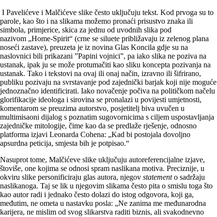
I Pavelićeve i Malčićeve slike često uključuju tekst. Kod prvoga su to
parole, kao što i na slikama možemo pronaći prisustvo znaka ili
simbola, primjerice, skica za jednu od uvodnih slika pod
nazivom „Home-Spirit“ (crne se siluete približavaju iz zelenog plana
noseći zastave), preuzeta je iz novina Glas Koncila gdje su na
naslovnici bili prikazani ”Papini vojnici”, pa iako slika ne poziva na
ustanak, ipak ju se može protumačiti kao sliku koncepta pozivanja na
ustanak. Tako i tekstovi na ovaj ili onaj način, izravno ili šifrirano,
publiku pozivaju na svrstavanje pod zajednički barjak koji nije moguće
jednoznačno identificirati. Iako novačenje počiva na političkom načelu
glorifikacije ideologa i sirovina se pronalazi u povijesti umjetnosti,
komentarom se preuzima autorstvo, posjetitelj biva uvučen u
multimisaoni dijalog s poznatim sugovornicima s ciljem uspostavljanja
zajedničke mitologije, čime kao da se predlaže rješenje, odnosno
platforma izjavi Leonarda Cohena: „Kad bi postojala dovoljno
apsurdna peticija, smjesta bih je potpisao.“
Nasuprot tome, Malčićeve slike uključuju autoreferencijalne izjave,
štoviše, one kojima se odnosi spram naslikana motiva. Preciznije, u
okviru slike personificiraju glas autora, njegov
statement
o sadržaju
naslikanoga. Taj se lik u njegovim slikama često pita o smislu toga što
kao autor radi i jednako često dolazi do istog odgovora, koji ga,
međutim, ne ometa u nastavku posla: „Ne zanima me međunarodna
karijera, ne mislim od svog slikarstva raditi biznis, ali svakodnevno