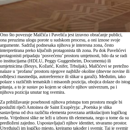
Ono što povezuje Malčića i Pavelića jest izravno obraćanje publici,
ona preuzima ulogu porote u sudskom procesu, a oni iznose svoje
argumente. Sadržaj podnesaka njihova je interesna zona, često
interpretirana preko ključnih protagonista tih zona. Pa dok Pavelićevi
protagonisti pripadaju ‘posvećenu’ prostoru umjetnosti, bilo da se radi
o institucijama (HDLU, Peggy Guggenheim, Documenta) ili
umjetnicima (Beuys, Kožarić, Knifer, Trbuljak), Malčićevi se pretežno
nalaze u ‘profanu’ prostoru njegove najbliže okoline (dnevne novine ili
odbljesci masmedija, autoreference ili slikar u garaži). Međutim, iako
polaze s različitih tematskih i misaonih pozicija, obojica dolaze do istog
pitanja, a to je sustav po kojem se okreće njihov univerzum, pa i
njihova pozicija unutar tog svemira.
Za približavanje posebnosti njihova pristupa tom prostoru mogle bi
poslužiti riječi Antoinea de Saint Exupèryja: „Poetska je slika
sastavljena od dva različita elementa povezana artikulacijom logičkog
reda. Vrijednost slike ne leži u izboru tih elemenata, nego u tome da su
predloženi zajedno. Uspostavljajući njihov identitet, stvaramo prostor.
Utvrđujući im logičko mjesto, kreiramo također i svemir. Taj je svemir