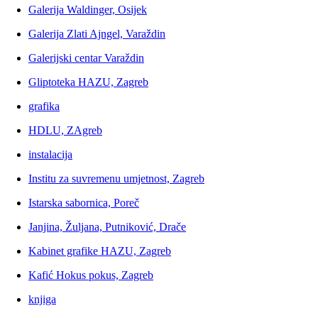
Galerija Waldinger, Osijek
Galerija Zlati Ajngel, Varaždin
Galerijski centar Varaždin
Gliptoteka HAZU, Zagreb
grafika
HDLU, ZAgreb
instalacija
Institu za suvremenu umjetnost, Zagreb
Istarska sabornica, Poreč
Janjina, Žuljana, Putniković, Drače
Kabinet grafike HAZU, Zagreb
Kafić Hokus pokus, Zagreb
knjiga