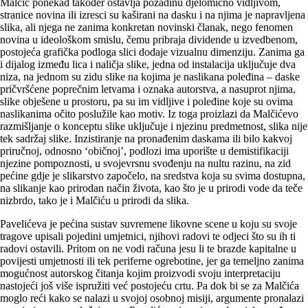
Malčić ponekad također ostavlja pozadinu djelomično vidljivom,
stranice novina ili izresci su kaširani na dasku i na njima je napravljena
slika, ali njega ne zanima konkretan novinski članak, nego fenomen
novina u ideološkom smislu, čemu pribraja dividende u izvedbenom,
postojeća grafička podloga slici dodaje vizualnu dimenziju. Zanima ga
i dijalog između lica i naličja slike, jedna od instalacija uključuje dva
niza, na jednom su zidu slike na kojima je naslikana poleđina – daske
pričvršćene poprečnim letvama i oznaka autorstva, a nasuprot njima,
slike obješene u prostoru, pa su im vidljive i poleđine koje su ovima
naslikanima očito poslužile kao motiv. Iz toga proizlazi da Malčićevo
razmišljanje o konceptu slike uključuje i njezinu predmetnost, slika nije
tek sadržaj slike. Inzistiranje na pronađenim daskama ili bilo kakvoj
priručnoj, odnosno ‘običnoj’, podlozi ima uporište u demistifikaciji
njezine pompoznosti, u svojevrsnu svođenju na nultu razinu, na zid
pećine gdje je slikarstvo započelo, na sredstva koja su svima dostupna,
na slikanje kao prirodan način života, kao što je u prirodi vode da teče
nizbrdo, tako je i Malčiću u prirodi da slika.
Pavelićeva je pećina sustav suvremene likovne scene u koju su svoje
tragove upisali pojedini umjetnici, njihovi radovi te odjeci što su ih ti
radovi ostavili. Pritom on ne vodi računa jesu li te brazde kapitalne u
povijesti umjetnosti ili tek periferne ogrebotine, jer ga temeljno zanima
mogućnost autorskog čitanja kojim proizvodi svoju interpretaciju
nastojeći još više ispružiti već postojeću crtu. Pa dok bi se za Malčića
moglo reći kako se nalazi u svojoj osobnoj misiji, argumente pronalazi