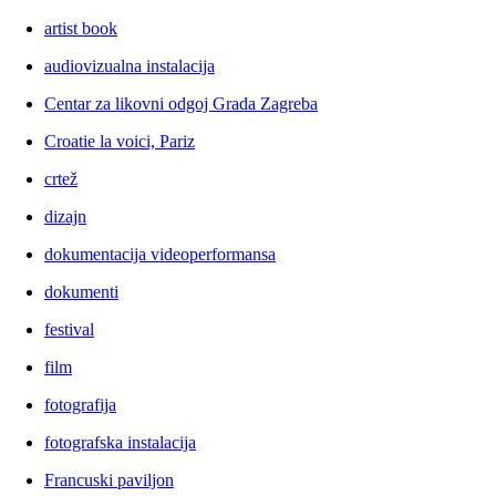
artist book
audiovizualna instalacija
Centar za likovni odgoj Grada Zagreba
Croatie la voici, Pariz
crtež
dizajn
dokumentacija videoperformansa
dokumenti
festival
film
fotografija
fotografska instalacija
Francuski paviljon