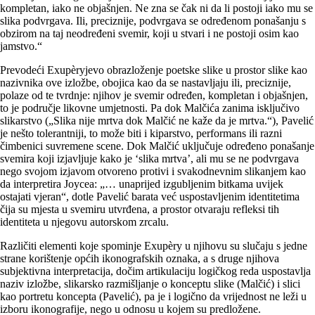
kompletan, iako ne objašnjen. Ne zna se čak ni da li postoji iako mu se
slika podvrgava. Ili, preciznije, podvrgava se određenom ponašanju s
obzirom na taj neodređeni svemir, koji u stvari i ne postoji osim kao
jamstvo.“
Prevodeći Exupèryjevo obrazloženje poetske slike u prostor slike kao
nazivnika ove izložbe, obojica kao da se nastavljaju ili, preciznije,
polaze od te tvrdnje: njihov je svemir određen, kompletan i objašnjen,
to je područje likovne umjetnosti. Pa dok Malčića zanima isključivo
slikarstvo („Slika nije mrtva dok Malčić ne kaže da je mrtva.“), Pavelić
je nešto tolerantniji, to može biti i kiparstvo, performans ili razni
čimbenici suvremene scene. Dok Malčić uključuje određeno ponašanje
svemira koji izjavljuje kako je ‘slika mrtva’, ali mu se ne podvrgava
nego svojom izjavom otvoreno protivi i svakodnevnim slikanjem kao
da interpretira Joycea: „… unaprijed izgubljenim bitkama uvijek
ostajati vjeran“, dotle Pavelić barata već uspostavljenim identitetima
čija su mjesta u svemiru utvrđena, a prostor otvaraju refleksi tih
identiteta u njegovu autorskom zrcalu.
Različiti elementi koje spominje Exupèry u njihovu su slučaju s jedne
strane korištenje općih ikonografskih oznaka, a s druge njihova
subjektivna interpretacija, dočim artikulaciju logičkog reda uspostavlja
naziv izložbe, slikarsko razmišljanje o konceptu slike (Malčić) i slici
kao portretu koncepta (Pavelić), pa je i logično da vrijednost ne leži u
izboru ikonografije, nego u odnosu u kojem su predložene.