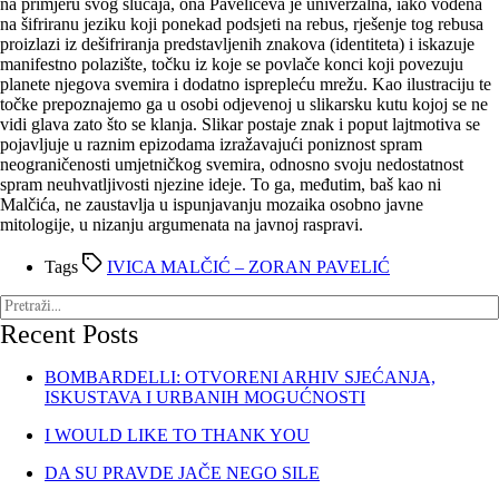
na primjeru svog slučaja, ona Pavelićeva je univerzalna, iako vođena
na šifriranu jeziku koji ponekad podsjeti na rebus, rješenje tog rebusa
proizlazi iz dešifriranja predstavljenih znakova (identiteta) i iskazuje
manifestno polazište, točku iz koje se povlače konci koji povezuju
planete njegova svemira i dodatno isprepleću mrežu. Kao ilustraciju te
točke prepoznajemo ga u osobi odjevenoj u slikarsku kutu kojoj se ne
vidi glava zato što se klanja. Slikar postaje znak i poput lajtmotiva se
pojavljuje u raznim epizodama izražavajući poniznost spram
neograničenosti umjetničkog svemira, odnosno svoju nedostatnost
spram neuhvatljivosti njezine ideje. To ga, međutim, baš kao ni
Malčića, ne zaustavlja u ispunjavanju mozaika osobno javne
mitologije, u nizanju argumenata na javnoj raspravi.
Tags
IVICA MALČIĆ – ZORAN PAVELIĆ
Recent Posts
BOMBARDELLI: OTVORENI ARHIV SJEĆANJA,
ISKUSTAVA I URBANIH MOGUĆNOSTI
I WOULD LIKE TO THANK YOU
DA SU PRAVDE JAČE NEGO SILE