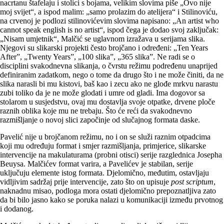
nacrtanu štafelaju i stolici s bojama, velikim slovima piše „Ovo nije
moj svijet“, a ispod malim: „samo prolazim do atelijera“ i Stilinoviću,
na crvenoj je podlozi stilinovićevim slovima napisano: „An artist who
cannot speak english is no artist“, ispod čega je dodao svoj zaključak:
„Nisam umjetnik“, Malčić se uglavnom izražava u serijama slika.
Njegovi su slikarski projekti često brojčano i određeni: „Ten Years
After”, „Twenty Years”, „100 slika”, „365 slika”. Ne radi se o
disciplini svakodnevna slikanja, o čvrstu režimu podređenu unaprijed
definiranim zadatkom, nego o tome da drugo što i ne može činiti, da ne
slika narasli bi mu kistovi, baš kao i zecu ako ne glođe mrkvu narastu
zubi toliko da je ne može glodati i umre od gladi. Ima dogovor sa
stolarom u susjedstvu, ovaj mu dostavlja svoje otpatke, drvene ploče
raznih oblika koje mu ne trebaju. Što će reći da svakodnevno
razmišljanje o novoj slici započinje od slučajnog formata daske.
Pavelić nije u brojčanom režimu, no i on se služi raznim otpadcima
koji mu određuju format i smjer razmišljanja, primjerice, slikarske
intervencije na makulaturama (probni otisci) serije razglednica Josepha
Beuysa. Malčićev format varira, a Pavelićev je stabilan, serije
uključuju elemente istog formata. Djelomično, međutim, ostavljaju
vidljivim sadržaj prije intervencije, zato što on upisuje
post scriptum
,
naknadnu misao, podloga mora ostati djelomično prepoznatljiva zato
da bi bilo jasno kako se poruka nalazi u komunikaciji između prvotnog
i dodanog.