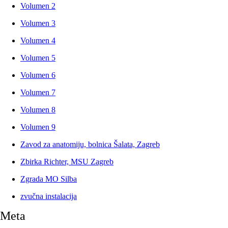
Volumen 2
Volumen 3
Volumen 4
Volumen 5
Volumen 6
Volumen 7
Volumen 8
Volumen 9
Zavod za anatomiju, bolnica Šalata, Zagreb
Zbirka Richter, MSU Zagreb
Zgrada MO Silba
zvučna instalacija
Meta