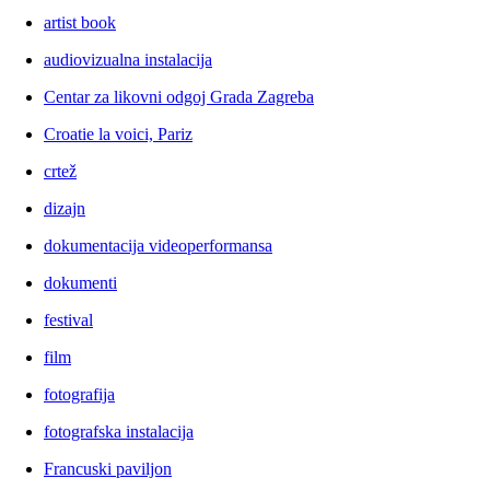
artist book
audiovizualna instalacija
Centar za likovni odgoj Grada Zagreba
Croatie la voici, Pariz
crtež
dizajn
dokumentacija videoperformansa
dokumenti
festival
film
fotografija
fotografska instalacija
Francuski paviljon