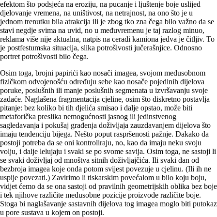
efektom što podsjeća na eroziju, na pucanje i ljuštenje boje uslijed
djelovanje vremena, na uništivost, na netrajnost, na ono što je u
jednom trenutku bila atrakcija ili je zbog tko zna čega bilo važno da se
stavi negdje svima na uvid, no u međuvremenu je taj razlog minuo,
reklama više nije aktualna, natpis na ceradi kamiona jedva je čitljiv. To
je postfestumska situacija, slika potrošivosti jučerašnjice. Odnosno
portret potrošivosti bilo čega.
Osim toga, brojni papirići kao nosači imagea, svojom međusobnom
fizičkom odvojenošću određuju sebe kao nosače pojedinih dijelova
poruke, poslušnih ili manje poslušnih segmenata u izvršavanju svoje
zadaće. Naglašena fragmentacija cjeline, osim što diskretno postavlja
pitanje: bez koliko bi tih djelića smisao i dalje opstao, može biti
metaforička preslika nemogućnosti jasnog ili jedinstvenog
sagledavanja i pokušaj građenja doživljaja zauzdavanjem dijelova što
imaju tendenciju bijega. Nešto poput raspršenosti pažnje. Dakako da
postoji potreba da se oni kontroliraju, no, kao da imaju neku svoju
volju, i dalje lelujaju i svaki se po svome savija. Osim toga, ne sastoji li
se svaki doživljaj od mnoštva sitnih doživljajčića. Ili svaki dan od
bezbroja imagea koje onda potom svijest povezuje u cjelinu. (Ili ih ne
uspije povezati.) Zavirimo li tiskarskim povećalom u bilo koju boju,
vidjet ćemo da se ona sastoji od pravilnih geometrijskih oblika bez boje
i tek njihove različite međusobne pozicije proizvode različite boje.
Stoga bi naglašavanje sastavnih dijelova tog imagea moglo biti putokaz
u pore sustava u kojem on postoji.