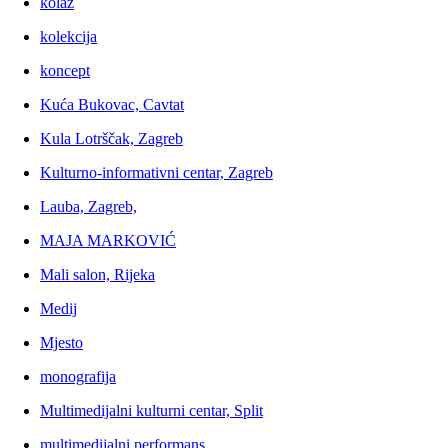
kolaž
kolekcija
koncept
Kuća Bukovac, Cavtat
Kula Lotrščak, Zagreb
Kulturno-informativni centar, Zagreb
Lauba, Zagreb,
MAJA MARKOVIĆ
Mali salon, Rijeka
Medij
Mjesto
monografija
Multimedijalni kulturni centar, Split
multimedijalni performans