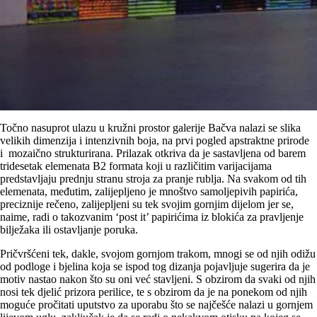
Točno nasuprot ulazu u kružni prostor galerije Bačva nalazi se slika
velikih dimenzija i intenzivnih boja, na prvi pogled apstraktne prirode
i mozaično strukturirana. Prilazak otkriva da je sastavljena od barem
tridesetak elemenata B2 formata koji u različitim varijacijama
predstavljaju prednju stranu stroja za pranje rublja. Na svakom od tih
elemenata, međutim, zalijepljeno je mnoštvo samoljepivih papirića,
preciznije rečeno, zalijepljeni su tek svojim gornjim dijelom jer se,
naime, radi o takozvanim ‘post it’ papirićima iz blokića za pravljenje
bilježaka ili ostavljanje poruka.
Pričvršćeni tek, dakle, svojom gornjom trakom, mnogi se od njih odižu
od podloge i bjelina koja se ispod tog dizanja pojavljuje sugerira da je
motiv nastao nakon što su oni već stavljeni. S obzirom da svaki od njih
nosi tek djelić prizora perilice, te s obzirom da je na ponekom od njih
moguće pročitati uputstvo za uporabu što se najčešće nalazi u gornjem