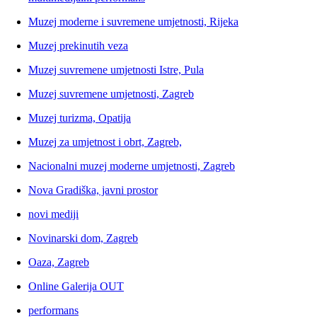
Muzej moderne i suvremene umjetnosti, Rijeka
Muzej prekinutih veza
Muzej suvremene umjetnosti Istre, Pula
Muzej suvremene umjetnosti, Zagreb
Muzej turizma, Opatija
Muzej za umjetnost i obrt, Zagreb,
Nacionalni muzej moderne umjetnosti, Zagreb
Nova Gradiška, javni prostor
novi mediji
Novinarski dom, Zagreb
Oaza, Zagreb
Online Galerija OUT
performans