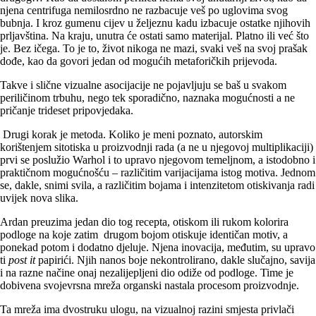
njena centrifuga nemilosrdno ne razbacuje veš po uglovima svog
bubnja. I kroz gumenu cijev u željeznu kadu izbacuje ostatke njihovih
prljavština. Na kraju, unutra će ostati samo materijal. Platno ili već što
je. Bez ičega. To je to, život nikoga ne mazi, svaki veš na svoj prašak
dođe, kao da govori jedan od mogućih metaforičkih prijevoda.
Takve i slične vizualne asocijacije ne pojavljuju se baš u svakom
periličinom trbuhu, nego tek sporadično, naznaka mogućnosti a ne
pričanje trideset pripovjedaka.
Drugi korak je metoda. Koliko je meni poznato, autorskim
korištenjem sitotiska u proizvodnji rada (a ne u njegovoj multiplikaciji)
prvi se poslužio Warhol i to upravo njegovom temeljnom, a istodobno i
praktičnom mogućnošću – različitim varijacijama istog motiva. Jednom
se, dakle, snimi svila, a različitim bojama i intenzitetom otiskivanja radi
uvijek nova slika.
Ardan preuzima jedan dio tog recepta, otiskom ili rukom kolorira
podloge na koje zatim drugom bojom otiskuje identičan motiv, a
ponekad potom i dodatno djeluje. Njena inovacija, međutim, su upravo
ti
post it
papirići. Njih nanos boje nekontrolirano, dakle slučajno, savija
i na razne načine onaj nezalijepljeni dio odiže od podloge. Time je
dobivena svojevrsna mreža organski nastala procesom proizvodnje.
Ta mreža ima dvostruku ulogu, na vizualnoj razini smjesta privlači