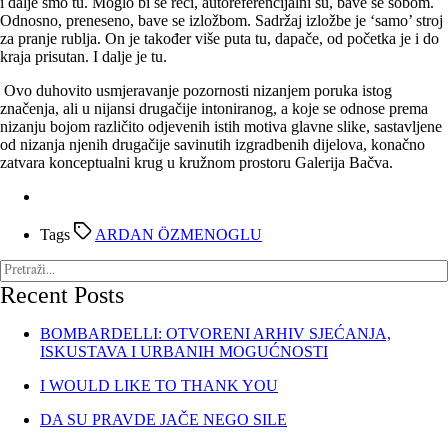
i dalje smo tu. Moglo bi se reći, autoreferencijalni su, bave se sobom.
Odnosno, preneseno, bave se izložbom. Sadržaj izložbe je ‘samo’ stroj
za pranje rublja. On je također više puta tu, dapače, od početka je i do
kraja prisutan. I dalje je tu.
Ovo duhovito usmjeravanje pozornosti nizanjem poruka istog
značenja, ali u nijansi drugačije intoniranog, a koje se odnose prema
nizanju bojom različito odjevenih istih motiva glavne slike, sastavljene
od nizanja njenih drugačije savinutih izgradbenih dijelova, konačno
zatvara konceptualni krug u kružnom prostoru Galerija Bačva.
Tags
ARDAN ÖZMENOGLU
Recent Posts
BOMBARDELLI: OTVORENI ARHIV SJEĆANJA,
ISKUSTAVA I URBANIH MOGUĆNOSTI
I WOULD LIKE TO THANK YOU
DA SU PRAVDE JAČE NEGO SILE