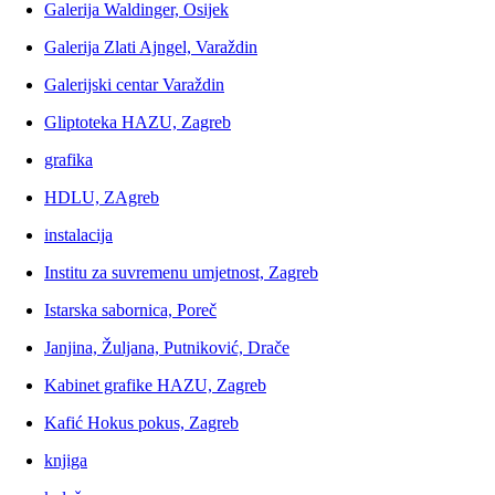
Galerija Waldinger, Osijek
Galerija Zlati Ajngel, Varaždin
Galerijski centar Varaždin
Gliptoteka HAZU, Zagreb
grafika
HDLU, ZAgreb
instalacija
Institu za suvremenu umjetnost, Zagreb
Istarska sabornica, Poreč
Janjina, Žuljana, Putniković, Drače
Kabinet grafike HAZU, Zagreb
Kafić Hokus pokus, Zagreb
knjiga