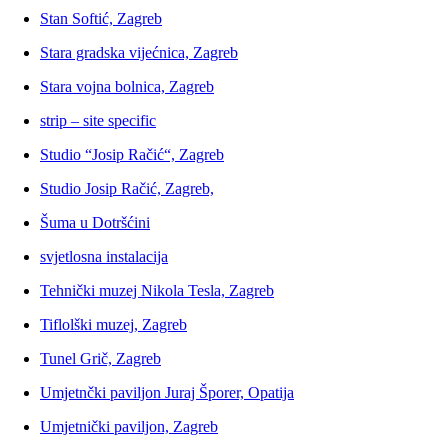
Stan Softić, Zagreb
Stara gradska vijećnica, Zagreb
Stara vojna bolnica, Zagreb
strip – site specific
Studio “Josip Račić“, Zagreb
Studio Josip Račić, Zagreb,
Šuma u Dotršćini
svjetlosna instalacija
Tehnički muzej Nikola Tesla, Zagreb
Tiflolški muzej, Zagreb
Tunel Grič, Zagreb
Umjetnčki paviljon Juraj Šporer, Opatija
Umjetnički paviljon, Zagreb