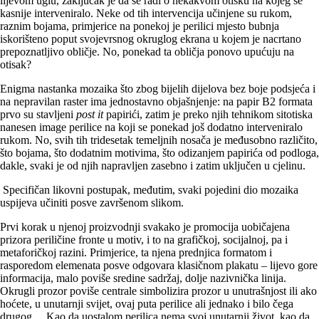
lijevom uglu, zaključak je da se radi o nekakvom otisku na kojeg se
kasnije interveniralo. Neke od tih intervencija učinjene su rukom,
raznim bojama, primjerice na ponekoj je perilici mjesto bubnja
iskorišteno poput svojevrsnog okruglog ekrana u kojem je nacrtano
prepoznatljivo obličje. No, ponekad ta obličja ponovo upućuju na
otisak?
Enigma nastanka mozaika što zbog bijelih dijelova bez boje podsjeća i
na nepravilan raster ima jednostavno objašnjenje: na papir B2 formata
prvo su stavljeni
post it
papirići, zatim je preko njih tehnikom sitotiska
nanesen image perilice na koji se ponekad još dodatno interveniralo
rukom. No, svih tih tridesetak temeljnih nosača je međusobno različito,
što bojama, što dodatnim motivima, što odizanjem papirića od podloga,
dakle, svaki je od njih napravljen zasebno i zatim uključen u cjelinu.
Specifičan likovni postupak, međutim, svaki pojedini dio mozaika
uspijeva učiniti posve završenom slikom.
Prvi korak u njenoj proizvodnji svakako je promocija uobičajena
prizora periličine fronte u motiv, i to na grafičkoj, socijalnoj, pa i
metaforičkoj razini. Primjerice, ta njena prednjica formatom i
rasporedom elemenata posve odgovara klasičnom plakatu – lijevo gore
informacija, malo poviše sredine sadržaj, dolje nazivnička linija.
Okrugli prozor poviše centrale simbolizira prozor u unutrašnjost ili ako
hoćete, u unutarnji svijet, ovaj puta perilice ali jednako i bilo čega
drugog… Kao da uostalom perilica nema svoj unutarnji život, kao da