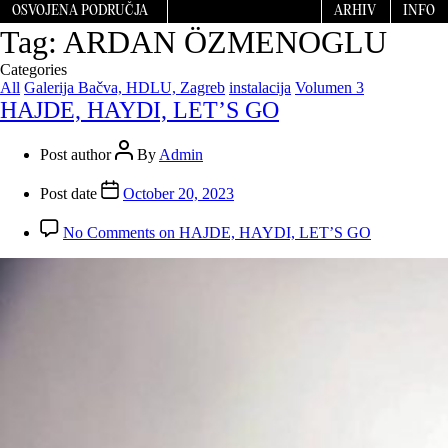
OSVOJENA PODRUČJA
ARHIV
INFO
Tag:
ARDAN ÖZMENOGLU
Categories
All
Galerija Bačva, HDLU, Zagreb
instalacija
Volumen 3
HAJDE, HAYDI, LET’S GO
Post author
By
Admin
Post date
October 20, 2023
No Comments
on HAJDE, HAYDI, LET’S GO