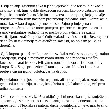
Uključivanje zasebnih slika u jednu cjelovitu nije tek mutliplikacija,
zato što je tek time, dakle slijedećom etapom, kao prvo ustanovljena
činjenica metode čije načelo ima univerzalnu primjenu, koja je ovdje
dokumentirana istim načinom proizvodnje pojedine slike i kompilacije
mozaika. A kao drugo, ta je metoda sadržajno primjenjena na
odgovarajućem, konkretnom primjeru, jer trideset strojeva ne znači
samo višekratnost jednog, nego njegovo ponavljanje u raznim
varijacijama znači brojnost sličnih svakodnevnih situacija. Bezbrojnost
dana što su tek temeljem dvasetičetiri sata isti, no boja im je uvijek
drugačija.
Cjelokupno, pak, šarenilo mozaika svakako vuče sa sobom orijentalnu
asocijaciju, kojoj je motivom kontrastirana ona zapadna zato što
kućanski aparat ipak doživljavamo ponajprije kao atribut zapadnog
kruga. Kao što je primjerice i Istambul dvojan. Kao što i autorica
prebiva čas na jednoj polutci, čas na drugoj.
Pridodajmo tome još i sasvim usputnu, ali motivom ipak naznačenu,
gendersku dimenziju, naime, bez obzira na globalne rajone, veš peru
uglavnom žene.
Osim centralne slike, izložba uključuje i tri neonska natpisa smještena
s njene obje strane: «This is just neon», «Just another neon» i «One
more neon». Neonski se natpisi, dakle, identificiraju – evo nas, tu smo,