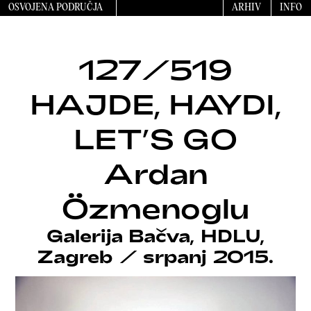
OSVOJENA PODRUČJA
ARHIV
INFO
127/519
HAJDE, HAYDI,
LET’S GO
Ardan
Özmenoglu
Galerija Bačva, HDLU,
Zagreb
/
srpanj 2015.