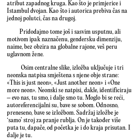
atribut zapadnog kruga. Kao što je primjerice i
Istambul dvojan. Kao što i autorica prebiva čas na
jednoj polutci, čas na drugoj.
Pridodajmo tome još i sasvim usputnu, ali
motivom ipak naznačenu, gendersku dimenziju,
naime, bez obzira na globalne rajone, veš peru
uglavnom žene.
Osim centralne slike, izložba uključuje i tri
neonska natpisa smještena s njene obje strane:
«This is just neon», «Just another neon» i «One
more neon». Neonski se natpisi, dakle, identificiraju
– evo nas, tu smo, i dalje smo tu. Moglo bi se reći,
autoreferencijalni su, bave se sobom. Odnosno,
preneseno, bave se izložbom. Sadržaj izložbe je
‘samo’ stroj za pranje rublja. On je također više
puta tu, dapače, od početka je i do kraja prisutan. I
dalje je tu.