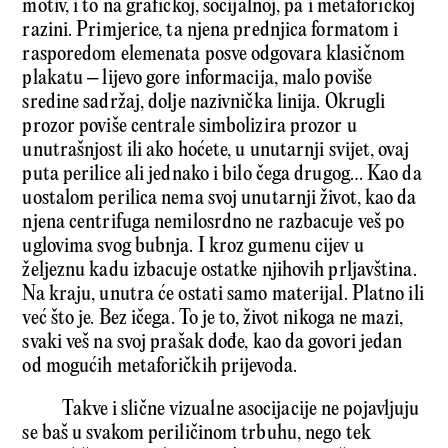
motiv, i to na grafičkoj, socijalnoj, pa i metaforičkoj
razini. Primjerice, ta njena prednjica formatom i
rasporedom elemenata posve odgovara klasičnom
plakatu – lijevo gore informacija, malo poviše
sredine sadržaj, dolje nazivnička linija. Okrugli
prozor poviše centrale simbolizira prozor u
unutrašnjost ili ako hoćete, u unutarnji svijet, ovaj
puta perilice ali jednako i bilo čega drugog… Kao da
uostalom perilica nema svoj unutarnji život, kao da
njena centrifuga nemilosrdno ne razbacuje veš po
uglovima svog bubnja. I kroz gumenu cijev u
željeznu kadu izbacuje ostatke njihovih prljavština.
Na kraju, unutra će ostati samo materijal. Platno ili
već što je. Bez ičega. To je to, život nikoga ne mazi,
svaki veš na svoj prašak dođe, kao da govori jedan
od mogućih metaforičkih prijevoda.
Takve i slične vizualne asocijacije ne pojavljuju
se baš u svakom periličinom trbuhu, nego tek