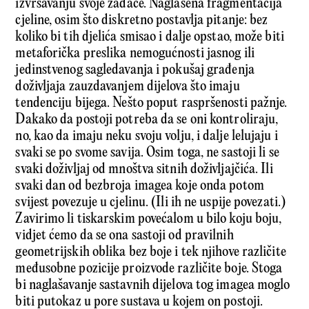
izvršavanju svoje zadaće. Naglašena fragmentacija
cjeline, osim što diskretno postavlja pitanje: bez
koliko bi tih djelića smisao i dalje opstao, može biti
metaforička preslika nemogućnosti jasnog ili
jedinstvenog sagledavanja i pokušaj građenja
doživljaja zauzdavanjem dijelova što imaju
tendenciju bijega. Nešto poput raspršenosti pažnje.
Dakako da postoji potreba da se oni kontroliraju,
no, kao da imaju neku svoju volju, i dalje lelujaju i
svaki se po svome savija. Osim toga, ne sastoji li se
svaki doživljaj od mnoštva sitnih doživljajčića. Ili
svaki dan od bezbroja imagea koje onda potom
svijest povezuje u cjelinu. (Ili ih ne uspije povezati.)
Zavirimo li tiskarskim povećalom u bilo koju boju,
vidjet ćemo da se ona sastoji od pravilnih
geometrijskih oblika bez boje i tek njihove različite
međusobne pozicije proizvode različite boje. Stoga
bi naglašavanje sastavnih dijelova tog imagea moglo
biti putokaz u pore sustava u kojem on postoji.