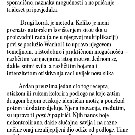
sporadično, naznaka mogućnosti a ne pričanje
trideset pripovjedaka.
Drugi korak je metoda. Koliko je meni
poznato, autorskim korištenjem sitotiska u
proizvodnji rada (a ne u njegovoj multiplikaciji)
prvi se poslužio Warhol i to upravo njegovom
temeljnom, a istodobno i praktičnom mogućnošću –
različitim varijacijama istog motiva. Jednom se,
dakle, snimi svila, a različitim bojama i
intenzitetom otiskivanja radi uvijek nova slika.
Ardan preuzima jedan dio tog recepta,
otiskom ili rukom kolorira podloge na koje zatim
drugom bojom otiskuje identičan motiv, a ponekad
potom i dodatno djeluje. Njena inovacija, međutim,
su upravo ti
post it
papirići. Njih nanos boje
nekontrolirano, dakle slučajno, savija i na razne
načine onaj nezalijepljeni dio odiže od podloge. Time