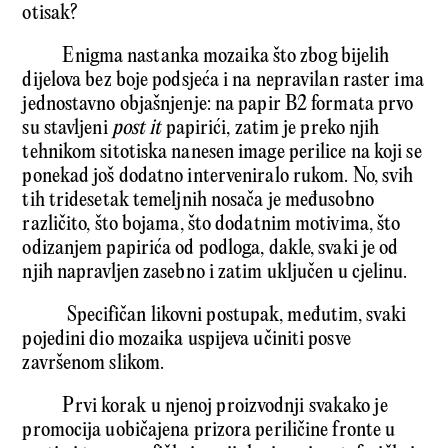
otisak?
Enigma nastanka mozaika što zbog bijelih
dijelova bez boje podsjeća i na nepravilan raster ima
jednostavno objašnjenje: na papir B2 formata prvo
su stavljeni
post it
papirići, zatim je preko njih
tehnikom sitotiska nanesen image perilice na koji se
ponekad još dodatno interveniralo rukom. No, svih
tih tridesetak temeljnih nosača je međusobno
različito, što bojama, što dodatnim motivima, što
odizanjem papirića od podloga, dakle, svaki je od
njih napravljen zasebno i zatim uključen u cjelinu.
Specifičan likovni postupak, međutim, svaki
pojedini dio mozaika uspijeva učiniti posve
završenom slikom.
Prvi korak u njenoj proizvodnji svakako je
promocija uobičajena prizora periličine fronte u