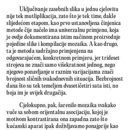
Uključivanje zasebnih slika u jednu cjelovitu
nije tek mutliplikacija, zato što je tek time, dakle
slijedećom etapom, kao prvo ustanovljena činjenica
metode čije načelo ima univerzalnu primjenu, koja
je ovdje dokumentirana istim načinom proizvodnje
pojedine slike i kompilacije mozaika. A kao drugo,
ta je metoda sadržajno primjenjena na
odgovarajućem, konkretnom primjeru, jer trideset
strojeva ne znači samo višekratnost jednog, nego
njegovo ponavljanje u raznim varijacijama znači
brojnost sličnih svakodnevnih situacija. Bezbrojnost
dana što su tek temeljem dvasetičetiri sata isti, no
boja im je uvijek drugačija.
Cjelokupno, pak, šarenilo mozaika svakako
vuče sa sobom orijentalnu asocijaciju, kojoj je
motivom kontrastirana ona zapadna zato što
kućanski aparat ipak doživljavamo ponajprije kao