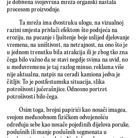
je dobivena svojevrsna mreža organski nastala
procesom proizvodnje.
Ta mreža ima dvostruku ulogu, na vizualnoj
razini smjesta privlači efektom što podsjeća na
eroziju, na pucanje i ljuštenje boje uslijed djelovanje
vremena, na uništivost, na netrajnost, na ono što je
u jednom trenutku bila atrakcija ili je zbog tko zna
čega bilo važno da se stavi negdje svima na uvid, no
u međuvremenu je taj razlog minuo, reklama više
nije aktualna, natpis na ceradi kamiona jedva je
čitljiv. To je postfestumska situacija, slika
potrošivosti jučerašnjice. Odnosno portret
potrošivosti bilo čega.
Osim toga, brojni papirići kao nosači imagea,
svojom međusobnom fizičkom odvojenošću
određuju sebe kao nosače pojedinih dijelova poruke,
poslušnih ili manje poslušnih segmenata u