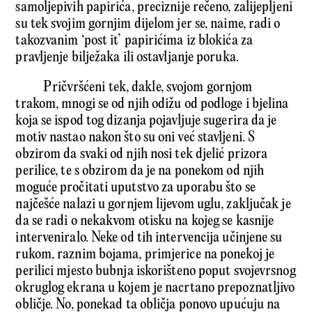
samoljepivih papirića, preciznije rečeno, zalijepljeni
su tek svojim gornjim dijelom jer se, naime, radi o
takozvanim ‘post it’ papirićima iz blokića za
pravljenje bilježaka ili ostavljanje poruka.
Pričvršćeni tek, dakle, svojom gornjom
trakom, mnogi se od njih odižu od podloge i bjelina
koja se ispod tog dizanja pojavljuje sugerira da je
motiv nastao nakon što su oni već stavljeni. S
obzirom da svaki od njih nosi tek djelić prizora
perilice, te s obzirom da je na ponekom od njih
moguće pročitati uputstvo za uporabu što se
najčešće nalazi u gornjem lijevom uglu, zaključak je
da se radi o nekakvom otisku na kojeg se kasnije
interveniralo. Neke od tih intervencija učinjene su
rukom, raznim bojama, primjerice na ponekoj je
perilici mjesto bubnja iskorišteno poput svojevrsnog
okruglog ekrana u kojem je nacrtano prepoznatljivo
obličje. No, ponekad ta obličja ponovo upućuju na