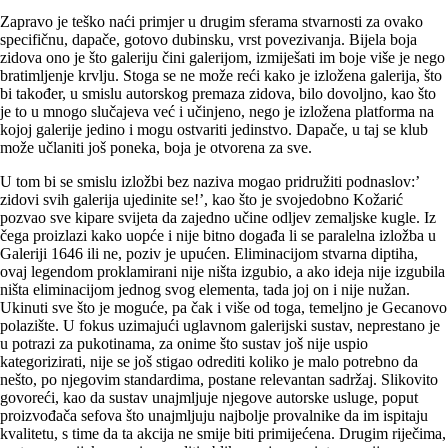
Zapravo je teško naći primjer u drugim sferama stvarnosti za ovako
specifičnu, dapače, gotovo dubinsku, vrst povezivanja. Bijela boja
zidova ono je što galeriju čini galerijom, izmiješati im boje više je nego
bratimljenje krvlju. Stoga se ne može reći kako je izložena galerija, što
bi također, u smislu autorskog premaza zidova, bilo dovoljno, kao što
je to u mnogo slučajeva već i učinjeno, nego je izložena platforma na
kojoj galerije jedino i mogu ostvariti jedinstvo. Dapače, u taj se klub
može učlaniti još poneka, boja je otvorena za sve.
U tom bi se smislu izložbi bez naziva mogao pridružiti podnaslov:’
zidovi svih galerija ujedinite se!’, kao što je svojedobno Kožarić
pozvao sve kipare svijeta da zajedno učine odljev zemaljske kugle. Iz
čega proizlazi kako uopće i nije bitno događa li se paralelna izložba u
Galeriji 1646 ili ne, poziv je upućen. Eliminacijom stvarna diptiha,
ovaj legendom proklamirani nije ništa izgubio, a ako ideja nije izgubila
ništa eliminacijom jednog svog elementa, tada joj on i nije nužan.
Ukinuti sve što je moguće, pa čak i više od toga, temeljno je Gecanovo
polazište. U fokus uzimajući uglavnom galerijski sustav, neprestano je
u potrazi za pukotinama, za onime što sustav još nije uspio
kategorizirati, nije se još stigao odrediti koliko je malo potrebno da
nešto, po njegovim standardima, postane relevantan sadržaj. Slikovito
govoreći, kao da sustav unajmljuje njegove autorske usluge, poput
proizvođača sefova što unajmljuju najbolje provalnike da im ispitaju
kvalitetu, s time da ta akcija ne smije biti primijećena. Drugim riječima,