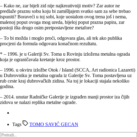
– Kako ne, zar bijeli zid nije najkreativniji motiv? Zar autor ne
predlaže praznu sobu koju bi zamišljajem svatko sam za sebe trebao
ispuniti? Boraveći u toj sobi, koje uostalom ovog trena još i nema,
malenoj poput ovoga mog ureda, bijeloj poput prazna papira, zar
postoji išta drugo osim pretpostavljene metafore?
– To bi možda i moglo proći, odgovara glas, ali tek ako publika
procjeni da formula odgovara konačnom rezultatu.
* – 1996. je u Galeriji Sv. Toma u Rovinju izložena metalna ograda
koja je ograničavala kretanje kroz prostor.
– 1996. u okviru izložbe Otok / Island (SCCA, Art radionica Lazareti)
u Dubrovniku je metalna ograda iz Galerije Sv. Toma postavljena uz
rub ceste kraj dubrovačkih zidina. Na toj je lokaciji stajala nekoliko
godina.
– 2014. unutar Radničke Galerije je izgrađen manji prostor iza čijih
zidova se nalazi replika metalne ograde.
Tags
TOMO SAVIĆ GECAN