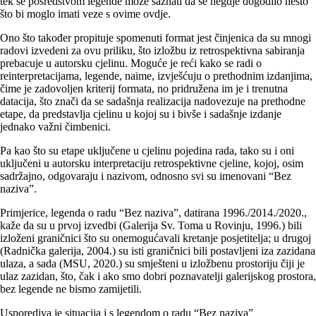
tek se posredstvom legende može saznati da se negdje dogodilo nešto
što bi moglo imati veze s ovime ovdje.
Ono što također propituje spomenuti format jest činjenica da su mnogi
radovi izvedeni za ovu priliku, što izložbu iz retrospektivna sabiranja
prebacuje u autorsku cjelinu. Moguće je reći kako se radi o
reinterpretacijama, legende, naime, izvješćuju o prethodnim izdanjima,
čime je zadovoljen kriterij formata, no pridružena im je i trenutna
datacija, što znači da se sadašnja realizacija nadovezuje na prethodne
etape, da predstavlja cjelinu u kojoj su i bivše i sadašnje izdanje
jednako važni čimbenici.
Pa kao što su etape uključene u cjelinu pojedina rada, tako su i oni
uključeni u autorsku interpretaciju retrospektivne cjeline, kojoj, osim
sadržajno, odgovaraju i nazivom, odnosno svi su imenovani “Bez
naziva”.
Primjerice, legenda o radu “Bez naziva”, datirana 1996./2014./2020.,
kaže da su u prvoj izvedbi (Galerija Sv. Toma u Rovinju, 1996.) bili
izloženi graničnici što su onemogućavali kretanje posjetitelja; u drugoj
(Radnička galerija, 2004.) su isti graničnici bili postavljeni iza zazidana
ulaza, a sada (MSU, 2020.) su smješteni u izložbenu prostoriju čiji je
ulaz zazidan, što, čak i ako smo dobri poznavatelji galerijskog prostora,
bez legende ne bismo zamijetili.
Usporediva je situacija i s legendom o radu “Bez naziva”