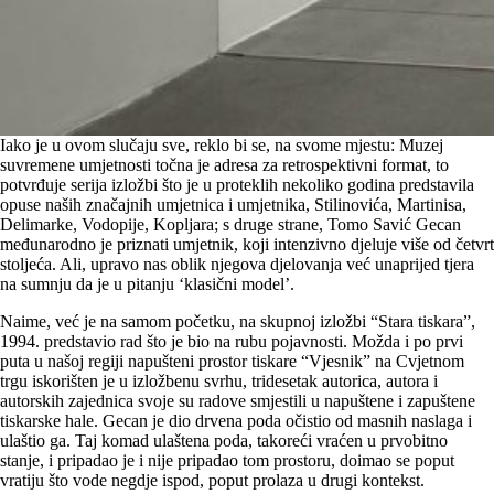
Iako je u ovom slučaju sve, reklo bi se, na svome mjestu: Muzej
suvremene umjetnosti točna je adresa za retrospektivni format, to
potvrđuje serija izložbi što je u proteklih nekoliko godina predstavila
opuse naših značajnih umjetnica i umjetnika, Stilinovića, Martinisa,
Delimarke, Vodopije, Kopljara; s druge strane, Tomo Savić Gecan
međunarodno je priznati umjetnik, koji intenzivno djeluje više od četvrt
stoljeća. Ali, upravo nas oblik njegova djelovanja već unaprijed tjera
na sumnju da je u pitanju ‘klasični model’.
Naime, već je na samom početku, na skupnoj izložbi “Stara tiskara”,
1994. predstavio rad što je bio na rubu pojavnosti. Možda i po prvi
puta u našoj regiji napušteni prostor tiskare “Vjesnik” na Cvjetnom
trgu iskorišten je u izložbenu svrhu, tridesetak autorica, autora i
autorskih zajednica svoje su radove smjestili u napuštene i zapuštene
tiskarske hale. Gecan je dio drvena poda očistio od masnih naslaga i
ulaštio ga. Taj komad ulaštena poda, takoreći vraćen u prvobitno
stanje, i pripadao je i nije pripadao tom prostoru, doimao se poput
vratiju što vode negdje ispod, poput prolaza u drugi kontekst.