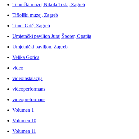
Tehnički muzej Nikola Tesla, Zagreb
Tiflolški muzej, Zagreb
Tunel Grič, Zagreb
Umjetnčki paviljon Juraj Šporer, Opatija
Umjetnički paviljon, Zagreb
Velika Gorica
video
videoinstalacija
videoperformans
videopreformans
Volumen 1
Volumen 10
Volumen 11