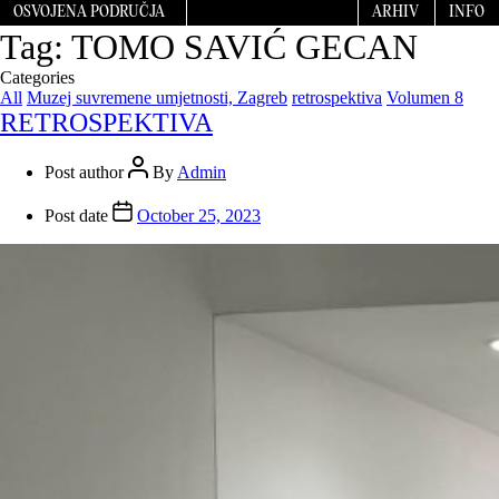
OSVOJENA PODRUČJA
ARHIV
INFO
Tag:
TOMO SAVIĆ GECAN
Categories
All
Muzej suvremene umjetnosti, Zagreb
retrospektiva
Volumen 8
RETROSPEKTIVA
Post author
By
Admin
Post date
October 25, 2023