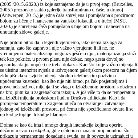
(2005./2015./2020.) iz koje saznajemo da je u prvoj etapi (Bruxelles,
2005.) prozorsko staklo galerije transformirano u čaše, u drugoj
(Antwerpen, 2015.) je jedna čaša smrvljena i pomiješana s prozirnom
bojom za ličenje i nanesena na vanjskoj lokaciji, a u trećoj (MSU,
2020.) je smrvljena čaša pomiješana s bijelom bojom i nanesena na
unutarnje zidove galerije.
Nije pritom bitno da li legendi vjerujemo, iako nema razloga za
sumnju, zato što zapravo i nije važno vjerujemo li ili ne, ne
vrednujemo materijalizaciju nego izviješće o njoj, materijalizacija služi
tek kao pokriće, u prvom planu nije dokaz, nego gesta dovoljno
apsurdna da joj uopće i ne treba dokaza. Kao što i nije važno mijenja li
se uistinu intenzitet svjetla u izdvojenom galerijskom prostoru na čijem
zidu piše da se svjetlo mijenja shodno telefonskim pozivima
upućenima kustosici, kao što nije niti bitno, pa čak posjetiteljima i
posve neistraživo, mijenja li se vlaga u izložbenom prostoru s obzirom
na broj putnika u zagrebačkom taksiju. A još više to da se temperatura
na izložbi mijenja prolaskom ljudi u Društvu arhitekata. Kao i da
promjena temperature u Zagrebu utječa na otvaranje i zatvaranje
jednog od izložbenih prostora, pri čemu nije specificirano otvara li se
on kad je toplije ili kad je hladnije.
Doima se kao da ima i mnogo drugih interakcija kojima operira
dežurni u svom
cockpit-
u, gdje očito ima i znatan broj monitora što
prikazuju permanentna događanja svuda, pa ih povezuje uzimajući u