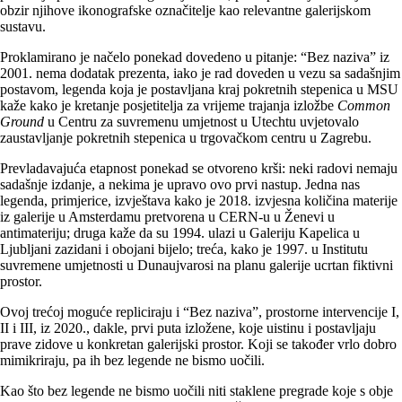
obzir njihove ikonografske označitelje kao relevantne galerijskom
sustavu.
Proklamirano je načelo ponekad dovedeno u pitanje: “Bez naziva” iz
2001. nema dodatak prezenta, iako je rad doveden u vezu sa sadašnjim
postavom, legenda koja je postavljana kraj pokretnih stepenica u MSU
kaže kako je kretanje posjetitelja za vrijeme trajanja izložbe
Common
Ground
u Centru za suvremenu umjetnost u Utechtu uvjetovalo
zaustavljanje pokretnih stepenica u trgovačkom centru u Zagrebu.
Prevladavajuća etapnost ponekad se otvoreno krši: neki radovi nemaju
sadašnje izdanje, a nekima je upravo ovo prvi nastup. Jedna nas
legenda, primjerice, izvještava kako je 2018. izvjesna količina materije
iz galerije u Amsterdamu pretvorena u CERN-u u Ženevi u
antimateriju; druga kaže da su 1994. ulazi u Galeriju Kapelica u
Ljubljani zazidani i obojani bijelo; treća, kako je 1997. u Institutu
suvremene umjetnosti u Dunaujvarosi na planu galerije ucrtan fiktivni
prostor.
Ovoj trećoj moguće repliciraju i “Bez naziva”, prostorne intervencije I,
II i III, iz 2020., dakle, prvi puta izložene, koje uistinu i postavljaju
prave zidove u konkretan galerijski prostor. Koji se također vrlo dobro
mimikriraju, pa ih bez legende ne bismo uočili.
Kao što bez legende ne bismo uočili niti staklene pregrade koje s obje