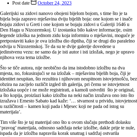
Post date
October 24, 2023
Galerijski su zidovi nanovo obojeni bijelom bojom, s time što je ta
bijela boja zapravo mješavina dviju bijelih boja: one kojom se i inače
bojaju zidovi u Greti i one kojom se bojaju zidovi u Galeriji 1646 u
Den Hagu u Nizozemskoj. U izostanku bilo kakve informacije, osim
legende izloška na jednom zidu koja informira o mješavini, moguće je
pretpostaviti kako je ova izložba dio diptiha, čiji se drugi dio paralelno
odvija u Nizozemskoj. Te da su te dvije galerije dovedene u
jedinstvenu vezu: ne samo da je isti autor i isti izložak, nego je upravo
njihova veza tema izložbe.
Što se tiče autora, nije neobično da ima istodobno izložbu na dva
mjesta, no, fokusirajući se na izložak – mješavinu bijelih boja, čiji je
identitet neupitan, što rezultira i njihovom neupitnom istovjetnošću, bez
obzira na zacijelo različit izgled tih galerija, pri čemu se istovjetnost
izložaka uopće i ne može registrirati, a kamoli ustvrditi što je original,
a što kopija, proizlazi kako izložba na neki način izražava ono isto što
izražava i Ernesto Sabato kad kaže: ‘… stvarnost u prividu, istovjetnost
u različitosti – kamen koji pada i Mjesec koji ne pada od istog su
materijala’.
Tim više što je taj materijal ono što u ovom slučaju prethodi dolasku
‘pravog’ materijala, odnosno sadržaja neke izložbe, dakle prije te nule,
ispada da je izložba napravila korak unatrag i sadržaj ostvarila