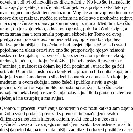
odvajaju vidljivi od nevidljivog dijela galerije. No kao što i tumačenje
bilo kojeg posjetitelja može biti tek subjektivna pretpostavka, tako je i
ovo moguće proglasiti tendencioznim. Moguće autor zapravo ima neke
posve druge razloge, možda se referira na neke svoje prethodne radove
i na ovaj način sada obnavlja komunikaciju s njima. Međutim, kao što
rekoh, on je svoje rekao, odnosno napravio, publika još nije stigla, a
treća strana ima u tom smislu potpunu slobodu jer Tomo od ovog
predgovora i očekuje osobnu perspektivu, opušteni doživljaj bez
ikakva predumišljaja. To očekuje i od posjetitelja izložbe – da svaki
pojedinac na ulazu ostavi sve ono što pretpostavlja njegov misaoni
sustav i uđe u galeriju sa sviješću kao s izravnatom plohom nekog,
recimo, kaučuka, na kojoj će doživljaj izložbe ostaviti prve otiske.
Praznina je nužnost za dojam koji želi potaknuti i utisak što ga želi
ostaviti. U tom bi smislu i ova konkretna praznina bila nulta etapa, od
koje je i sam Tomo krenuo slijedeći Leonardov naputak. Na kojoj je,
međutim, u ovom slučaju i ostao želeći i publiku staviti u svoju
poziciju. Zidom odvaja publiku od ostalog sadržaja, kao što i sebe
odvaja od nekadašnjih razmišljanja ostavljajući ih da plutaju u sferama
sjećanja i ne uzurpiraju mu svijest.
Osobno, u procesu istraživanja konkretnih okolnosti katkad sam osjetio
nužnim svaki podatak povezati s prenesenim značenjem, svaku
činjenicu s mogućom interpretacijom, svaki treptaj s njegovom
vječnošću, svako lice s njegovim naličjem, svaku besmislenost ulaštiti
do sjaja ogledala, pa tek onda mišlju zaobilaziti odraze i pustiti je da se