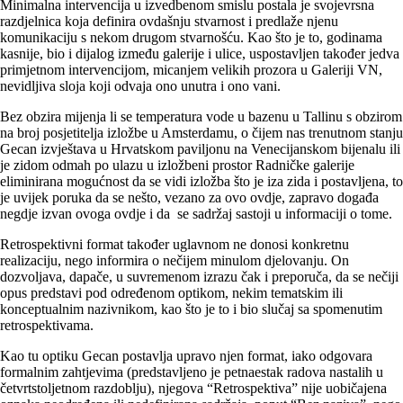
Minimalna intervencija u izvedbenom smislu postala je svojevrsna
razdjelnica koja definira ovdašnju stvarnost i predlaže njenu
komunikaciju s nekom drugom stvarnošću. Kao što je to, godinama
kasnije, bio i dijalog između galerije i ulice, uspostavljen također jedva
primjetnom intervencijom, micanjem velikih prozora u Galeriji VN,
nevidljiva sloja koji odvaja ono unutra i ono vani.
Bez obzira mijenja li se temperatura vode u bazenu u Tallinu s obzirom
na broj posjetitelja izložbe u Amsterdamu, o čijem nas trenutnom stanju
Gecan izvještava u Hrvatskom paviljonu na Venecijanskom bijenalu ili
je zidom odmah po ulazu u izložbeni prostor Radničke galerije
eliminirana mogućnost da se vidi izložba što je iza zida i postavljena, to
je uvijek poruka da se nešto, vezano za ovo ovdje, zapravo događa
negdje izvan ovoga ovdje i da se sadržaj sastoji u informaciji o tome.
Retrospektivni format također uglavnom ne donosi konkretnu
realizaciju, nego informira o nečijem minulom djelovanju. On
dozvoljava, dapače, u suvremenom izrazu čak i preporuča, da se nečiji
opus predstavi pod određenom optikom, nekim tematskim ili
konceptualnim nazivnikom, kao što je to i bio slučaj sa spomenutim
retrospektivama.
Kao tu optiku Gecan postavlja upravo njen format, iako odgovara
formalnim zahtjevima (predstavljeno je petnaestak radova nastalih u
četvrtstoljetnom razdoblju), njegova “Retrospektiva” nije uobičajena