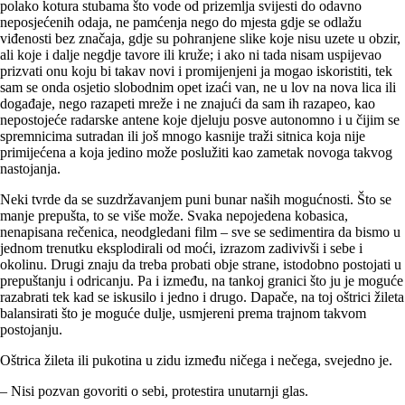
polako kotura stubama što vode od prizemlja svijesti do odavno
neposjećenih odaja, ne pamćenja nego do mjesta gdje se odlažu
viđenosti bez značaja, gdje su pohranjene slike koje nisu uzete u obzir,
ali koje i dalje negdje tavore ili kruže; i ako ni tada nisam uspijevao
prizvati onu koju bi takav novi i promijenjeni ja mogao iskoristiti, tek
sam se onda osjetio slobodnim opet izaći van, ne u lov na nova lica ili
događaje, nego razapeti mreže i ne znajući da sam ih razapeo, kao
nepostojeće radarske antene koje djeluju posve autonomno i u čijim se
spremnicima sutradan ili još mnogo kasnije traži sitnica koja nije
primijećena a koja jedino može poslužiti kao zametak novoga takvog
nastojanja.
Neki tvrde da se suzdržavanjem puni bunar naših mogućnosti. Što se
manje prepušta, to se više može. Svaka nepojedena kobasica,
nenapisana rečenica, neodgledani film – sve se sedimentira da bismo u
jednom trenutku eksplodirali od moći, izrazom zadivivši i sebe i
okolinu. Drugi znaju da treba probati obje strane, istodobno postojati u
prepuštanju i odricanju. Pa i između, na tankoj granici što ju je moguće
razabrati tek kad se iskusilo i jedno i drugo. Dapače, na toj oštrici žileta
balansirati što je moguće dulje, usmjereni prema trajnom takvom
postojanju.
Oštrica žileta ili pukotina u zidu između ničega i nečega, svejedno je.
– Nisi pozvan govoriti o sebi, protestira unutarnji glas.