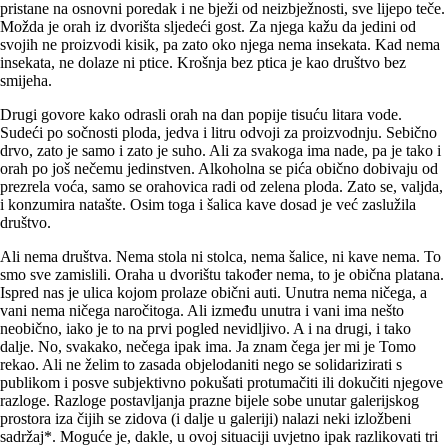
pristane na osnovni poredak i ne bježi od neiz­bježnosti, sve lijepo teče.
Možda je orah iz dvorišta sljedeći gost. Za njega kažu da jedini od
svojih ne proizvodi kisik, pa zato oko njega nema insekata. Kad nema
insekata, ne dolaze ni ptice. Krošnja bez ptica je kao društvo bez
smijeha.
Drugi govore kako odrasli orah na dan popije tisuću litara vode.
Sudeći po sočnosti ploda, jedva i litru odvoji za proizvodnju. Sebično
drvo, zato je samo i zato je suho. Ali za svakoga ima nade, pa je tako i
orah po još nečemu jedinstven. Alkoholna se pića obično dobivaju od
prezrela voća, samo se orahovica radi od zelena ploda. Zato se, valjda,
i konzumira natašte. Osim toga i šalica kave dosad je već zaslužila
društvo.
Ali nema društva. Nema stola ni stolca, nema šalice, ni kave nema. To
smo sve zamislili. Oraha u dvorištu također nema, to je obična platana.
Ispred nas je ulica kojom prolaze obični auti. Unutra nema ničega, a
vani nema ničega naročitoga. Ali između unutra i vani ima nešto
neobično, iako je to na prvi pogled nevidljivo. A i na drugi, i tako
dalje. No, svakako, nečega ipak ima. Ja znam čega jer mi je Tomo
rekao. Ali ne želim to zasada objelodaniti nego se solidarizirati s
publikom i posve subjektivno pokušati protumačiti ili dokučiti njegove
razloge. Razloge postavljanja prazne bijele sobe unutar galerijskog
prostora iza čijih se zidova (i dalje u galeriji) nalazi neki izložbeni
sadržaj*. Moguće je, dakle, u ovoj situaciji uvjetno ipak razlikovati tri