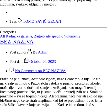
zidovima, svakako uključiti i njegovu.
Tags
TOMO SAVIĆ GECAN
Categories
All
Radnička galerija, Zagreb
site specific
Volumen 2
BEZ NAZIVA
Post author
By
Admin
Post date
October 20, 2023
No Comments
on BEZ NAZIVA
Praznina je nužnost,
hostinato rigore
, kaže Leonardo, a bijeli je zid
najkreativniji motiv. Prizor stola i stolca u praznoj prostoriji također
može djelotvorno dočarati stanje razmišljanja kao mogući temelj
kreativnog procesa. No, tu je strah, vječni pratitelj svih nas. Strah od
praznine – svi se bojimo ničega. Ali praznina neće nestati ako od nje
bježimo nego će se strah rasplinuti kad joj se prepustimo. I već je na
stolu šalica kave iz koje se izvija dim. Kad se ide redom, kad se