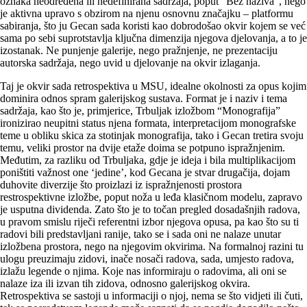
oznaka neodređena ili nedefinirana sadržaja, poput “Bez naziva”, nego
je aktivna upravo s obzirom na njenu osnovnu značajku – platformu
sabiranja, što ju Gecan sada koristi kao dobrodošao okvir kojem se već
sama po sebi suprotstavlja ključna dimenzija njegova djelovanja, a to je
izostanak. Ne punjenje galerije, nego pražnjenje, ne prezentaciju
autorska sadržaja, nego uvid u djelovanje na okvir izlaganja.
Taj je okvir sada retrospektiva u MSU, idealne okolnosti za opus kojim
dominira odnos spram galerijskog sustava. Format je i naziv i tema
sadržaja, kao što je, primjerice, Trbuljak izložbom “Monografija”
ironizirao neupitni status njena formata, interpretacijom monografske
teme u obliku skica za stotinjak monografija, tako i Gecan tretira svoju
temu, veliki prostor na dvije etaže doima se potpuno ispražnjenim.
Međutim, za razliku od Trbuljaka, gdje je ideja i bila multiplikacijom
poništiti važnost one ‘jedine’, kod Gecana je stvar drugačija, dojam
duhovite diverzije što proizlazi iz ispražnjenosti prostora
restrospektivne izložbe, poput noža u leđa klasičnom modelu, zapravo
je usputna dividenda. Zato što je to točan pregled dosadašnjih radova,
u pravom smislu riječi referentni izbor njegova opusa, pa kao što su ti
radovi bili predstavljani ranije, tako se i sada oni ne nalaze unutar
izložbena prostora, nego na njegovim okvirima. Na formalnoj razini tu
ulogu preuzimaju zidovi, inače nosači radova, sada, umjesto radova,
izlažu legende o njima. Koje nas informiraju o radovima, ali oni se
nalaze iza ili izvan tih zidova, odnosno galerijskog okvira.
Retrospektiva se sastoji u informaciji o njoj, nema se što vidjeti ili čuti,