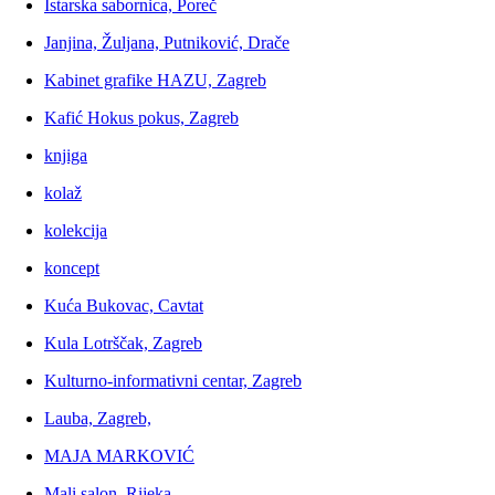
Istarska sabornica, Poreč
Janjina, Žuljana, Putniković, Drače
Kabinet grafike HAZU, Zagreb
Kafić Hokus pokus, Zagreb
knjiga
kolaž
kolekcija
koncept
Kuća Bukovac, Cavtat
Kula Lotrščak, Zagreb
Kulturno-informativni centar, Zagreb
Lauba, Zagreb,
MAJA MARKOVIĆ
Mali salon, Rijeka