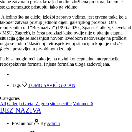
strane zatvaraju prolaz kroz jedan dio izložbena prostora, kojem je
stoga nemoguće pristupiti, iako ga vidimo.
A jedino što na cijeloj izložbi zapravo vidimo, jest crvena traka koja
također zatvara pristup jednom dijelu galerijskog prostora. Ona
reprezentira rad “Bez naziva” (1996./2020., Spaces Gallery, Cleveland
/ MSU, Zagreb), iz čega proizlazi kako ovdje nije u pitanju etapna
situacija gdje se sadašnjost novom izvedbom nadovezuje na prošlost,
nego se radi o ‘klasičnoj’ retrospektivnoj situaciji u kojoj je rad
de
facto
i postavljen u prvobitnom izdanju.
Pa bi se moglo reći kako je, na razini konceptualne interpretacije
retrospektivna formata, i njena formalna uloga zadovoljena.
Tags
TOMO SAVIĆ GECAN
Categories
All
Galerija Greta, Zagreb
site specific
Volumen 6
BEZ NAZIVA
Post author
By
Admin