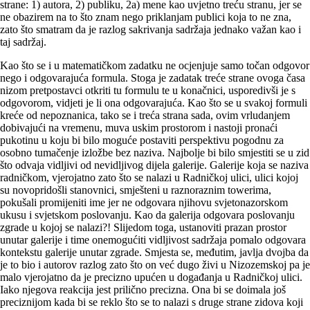
strane: 1) autora, 2) publiku, 2a) mene kao uvjetno treću stranu, jer se
ne obazirem na to što znam nego prikla­njam publici koja to ne zna,
zato što smatram da je razlog sakrivanja sadržaja jednako važan kao i
taj sadržaj.
Kao što se i u matematičkom zadatku ne ocjenjuje samo točan odgovor
nego i odgovarajuća formula. Stoga je zadatak treće strane ovoga časa
nizom pretpostavci otkriti tu formulu te u konačnici, usporedivši je s
odgovorom, vidjeti je li ona odgovarajuća. Kao što se u svakoj formuli
kreće od nepoznanica, tako se i treća strana sada, ovim vrludanjem
dobivajući na vremenu, muva uskim prostorom i nastoji pronaći
pukotinu u koju bi bilo moguće postaviti perspektivu pogodnu za
osobno tumačenje izložbe bez naziva. Najbolje bi bilo smjestiti se u zid
što odvaja vidljivi od nevidljivog dijela galerije. Galerije koja se naziva
radničkom, vjerojatno zato što se nalazi u Radničkoj ulici, ulici kojoj
su novopridošli stanovnici, smješteni u raznoraznim towerima,
pokušali promijeniti ime jer ne odgovara njihovu svjetonazorskom
ukusu i svjetskom poslovanju. Kao da galerija odgovara poslovanju
zgrade u kojoj se nalazi?! Slijedom toga, ustanoviti prazan prostor
unutar galerije i time onemogućiti vidljivost sadržaja pomalo odgovara
kontekstu galerije unutar zgrade. Smjesta se, međutim, javlja dvojba da
je to bio i autorov razlog zato što on već dugo živi u Nizozemskoj pa je
malo vjerojatno da je precizno upućen u događanja u Radničkoj ulici.
Iako njegova reakcija jest prilično precizna. Ona bi se doimala još
preciznijom kada bi se reklo što se to nalazi s druge strane zidova koji