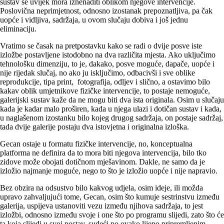
sustav se uvijek mora iznenaditi oblikom njegove intervencije.
Poslovična neprimjetnost, odnosno izostanak prepoznatljiva, pa čak
uopće i vidljiva, sadržaja, u ovom slučaju dobiva i još jednu
eliminaciju.
Vratimo se časak na pretpostavku kako se radi o dvije posve iste
izložbe postavljene istodobno na dva različita mjesta. Ako uključimo
tehnološku dimenziju, to je, dakako, posve moguće, dapače, uopće i
nije rijedak slučaj, no ako ju isključimo, odbacivši i sve oblike
reprodukcije, tipa print, fotografija, odljev i slično, a ostavimo bilo
kakav oblik umjetnikove fizičke intervencije, to postaje nemoguće,
galerijski sustav kaže da ne mogu biti dva ista originala. Osim u slučaju
kada je kadar malo proširen, kada u njega ulazi i dotičan sustav i kada,
u naglašenom izostanku bilo kojeg drugog sadržaja, on postaje sadržaj,
tada dvije galerije postaju dva istovjetna i originalna izloška.
Gecan ostaje u formatu fizičke intervencije, no, konceptualna
platforma ne definira da to mora biti njegova intervencija, bilo tko
zidove može obojati dotičnom mješavinom. Dakle, ne samo da je
izložio najmanje moguće, nego to što je izložio uopće i nije napravio.
Bez obzira na odsustvo bilo kakvog udjela, osim ideje, ili možda
upravo zahvaljujući tome, Gecan, osim što kumuje sestrinstvu između
galerija, uspijeva ustanoviti vezu između njihova sadržaja, to jest
izložbi, odnosno između svoje i one što po programu slijedi, zato što će
ta koja slijedi u svoj postav, sudeći po ovako lijepo pripremljenim