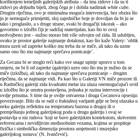
korištenjem temeljnih galerijskih atributa – da ima zidove i da su ti
zidovi po
defaultu
bijeli, zbog čega je i dobila nadimak
white cube
.
Drugim riječima, ovo je minimalna moguća intervencija, bez obzira što
ju je nemoguće primijetiti, sloj zajedničke boje je dovoljan da bi ju se
tako i proglasilo, a s druge strane, svaki bi drugačiji iskorak – ako
govorimo o izložbi čiji je sadržaj materijalan, kao što to ovoj
nedvojbeno jest – nužno morao biti više odvojen od zida. Ili udubljen,
ovako je prostor galerije najmanje dotaknut, kao što kaže Valery: ‘oblik
mora uzeti od zapreke koliko mu treba da se miče, ali tako da uzme
samo ono što mu najmanje sprečava pomicanje’.
Za Gecana bi se moglo reći kako sve snage upinje upravo u tom
smjeru, ne bi li od zapreke (galerije) uzeo ono što mu je nužno da se
miče (izložba), ali tako da najmanje sprečava pomicanje – drugim
riječima, da se najmanje vidi. Pa kao što u Galeriji VN miče prozore ili
u Radničkoj galeriji zida kvadratni metar iza ulaza onemogućujući uvid
u izložbu što je unutra postavljena, jednaka je razina intervencije i
ovdje prisutna. S time da je ovdje ostvarena i druga Gecanova opsesija:
povezivanje. Bilo da se radi o fraktalnoj varijanti gdje se broj ulazaka u
neku galeriju reflektira na temperaturu bazena u drugoj ili o
premještanju jednog galerijskog poda u drugu galeriju i ovaj se
postavlja u niz radova ‘koji se bave galerijskim kontekstom, skrivenim
referencama i nevidljivim međusobnim vezama, kojima se propituje
fizička i simbolička dimenzija prostora umjetnosti i muzejsko
galerijskog sustava’ (N. Ivančević).