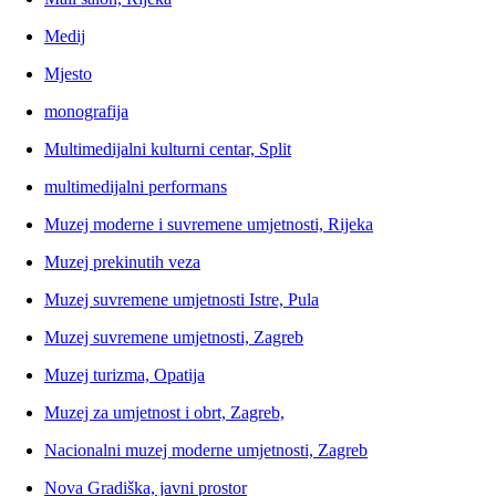
Medij
Mjesto
monografija
Multimedijalni kulturni centar, Split
multimedijalni performans
Muzej moderne i suvremene umjetnosti, Rijeka
Muzej prekinutih veza
Muzej suvremene umjetnosti Istre, Pula
Muzej suvremene umjetnosti, Zagreb
Muzej turizma, Opatija
Muzej za umjetnost i obrt, Zagreb,
Nacionalni muzej moderne umjetnosti, Zagreb
Nova Gradiška, javni prostor