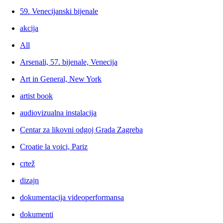
59. Venecijanski bijenale
akcija
All
Arsenali, 57. bijenale, Venecija
Art in General, New York
artist book
audiovizualna instalacija
Centar za likovni odgoj Grada Zagreba
Croatie la voici, Pariz
crtež
dizajn
dokumentacija videoperformansa
dokumenti