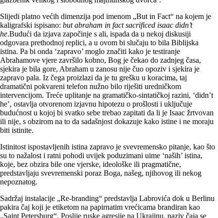
Slijedi platno većih dimenzija pod imenom „But in Fact“ na kojem je
kaligrafski ispisano:
but abraham in fact sacrificed isaac didn’t
he
.Budući da izjava započinje s ali, ispada da u nekoj diskusiji
odgovara prethodnoj replici, a u ovom bi slučaju to bila Biblijska
istina. Pa bi onda ‘zapravo’ moglo značiti kako je testiranje
Abrahamove vjere završilo kobno, Bog je čekao do zadnjeg časa,
sjekira je bila gore, Abraham u zanosu nije čuo opoziv i sjekira je
zapravo pala. Iz čega proizlazi da je tu grešku u koracima, taj
dramatični pokvareni telefon nužno bilo riješiti uredničkom
intervencijom. Treće uplitanje na gramatičko-sintatičkoj razini, ‘didn’t
he’, ostavlja otvorenom izjavnu hipotezu o prošlosti i uključuje
budućnost u kojoj bi svatko sebe trebao zapitati da li je Isaac žrtvovan
ili nije, s obzirom na to da sadašnjost dokazuje kako istine i ne moraju
biti istinite.
Istinitost ispostavljenih istina zapravo je svevremensko pitanje, kao što
su to nažalost i ratni pohodi uvijek poduzimani uime ‘naših’ istina,
koje, bez obzira bile one vjerske, ideološke ili pragmatične,
predstavljaju svevremenski poraz Boga, našeg, njihovog ili nekog
nepoznatog.
Sadržaj instalacije „Re-branding“ predstavlja Labrovića dok u Berlinu
pakira čaj koji je etiketom na papirnatim vrećicama brandiran kao
„Saint Petersburg“. Poslije ruske agresije na Ukrajinu, naziv čaja se