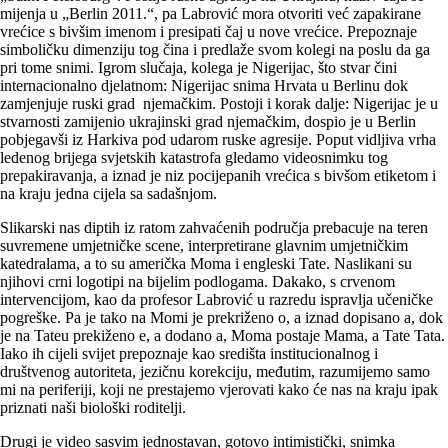
mijenja u „Berlin 2011.“, pa Labrović mora otvoriti već zapakirane
vrećice s bivšim imenom i presipati čaj u nove vrećice. Prepoznaje
simboličku dimenziju tog čina i predlaže svom kolegi na poslu da ga
pri tome snimi. Igrom slučaja, kolega je Nigerijac, što stvar čini
internacionalno djelatnom: Nigerijac snima Hrvata u Berlinu dok
zamjenjuje ruski grad njemačkim. Postoji i korak dalje: Nigerijac je u
stvarnosti zamijenio ukrajinski grad njemačkim, dospio je u Berlin
pobjegavši iz Harkiva pod udarom ruske agresije. Poput vidljiva vrha
ledenog brijega svjetskih katastrofa gledamo videosnimku tog
prepakiravanja, a iznad je niz pocijepanih vrećica s bivšom etiketom i
na kraju jedna cijela sa sadašnjom.
Slikarski nas diptih iz ratom zahvaćenih područja prebacuje na teren
suvremene umjetničke scene, interpretirane glavnim umjetničkim
katedralama, a to su američka Moma i engleski Tate. Naslikani su
njihovi crni logotipi na bijelim podlogama. Dakako, s crvenom
intervencijom, kao da profesor Labrović u razredu ispravlja učeničke
pogreške. Pa je tako na Momi je prekriženo o, a iznad dopisano a, dok
je na Tateu prekiženo e, a dodano a, Moma postaje Mama, a Tate Tata.
Iako ih cijeli svijet prepoznaje kao središta institucionalnog i
društvenog autoriteta, jezičnu korekciju, međutim, razumijemo samo
mi na periferiji, koji ne prestajemo vjerovati kako će nas na kraju ipak
priznati naši biološki roditelji.
Drugi je video sasvim jednostavan, gotovo intimistički, snimka