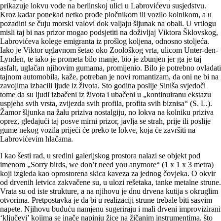
prikazuje lokvu vode na berlinskoj ulici u Labrovićevu susjedstvu.
Kroz kadar ponekad netko prođe pločnikom ili vozilo kolnikom, a u
pozadini se čuju morski valovi dok valjaju šljunak na obali. U vrtlogu
misli taj bi nas prizor mogao podsjetiti na doživljaj Viktora Šklovskog,
Labrovićeva kolege emigranta iz prošlog koljena, odnosno stoljeća.
Iako je Viktor uglavnom šetao oko Zoološkog vrta, ulicom Unter-den-
Lynden, te iako je prometa bilo manje, bio je zbunjen jer ga je taj
asfalt, uglačan njihovim gumama, promijenio. Bilo je potrebno ovladati
tajnom automobila, kaže, potreban je novi romantizam, da oni ne bi na
zavojima izbacili ljude iz života. Sto godina poslije Siniša svjedoči
tome da su ljudi izbačeni iz života i ubačeni u „kontinuiranu ekstazu
uspjeha svih vrsta, zvijezda svih profila, profita svih biznisa“ (S. L.).
Žamor šljunka na žalu priziva nostalgiju, no lokva na kolniku priziva
oprez, gledajući taj posve mirni prizor, javlja se strah, prije ili poslije
gume nekog vozila prijeći će preko te lokve, koja će završiti na
Labrovićevim hlačama.
I kao šesti rad, u sredini galerijskog prostora nalazi se objekt pod
imenom „Sorry birds, we don’t need you anymore“ (1 x 1 x 3 metra)
koji izgleda kao oprostorena skica kaveza za jednog čovjeka. O okvir
od drvenih letvica zakvačene su, u ulozi rešetaka, tanke metalne strune.
Vrata su od iste strukture, a na njihovu je dnu drvena kutija s okruglim
otvorima. Pretpostavka je da bi u realizaciji strune trebale biti sasvim
napete. Njihovu buduću namjenu sugeriraju i mali drveni improvizirani
‘ključevi’ kojima se inače napinju žice na žičanim instrumentima, što