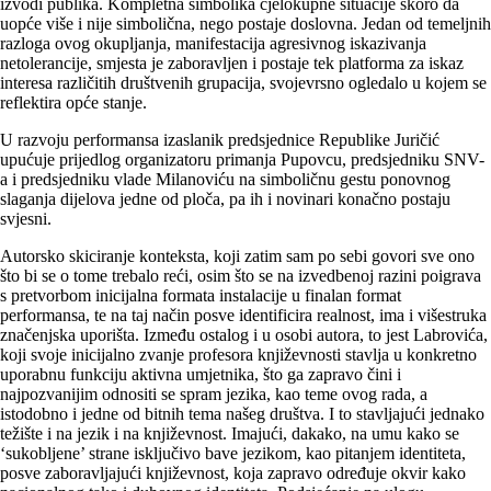
izvodi publika. Kompletna simbolika cjelokupne situacije skoro da
uopće više i nije simbolična, nego postaje doslovna. Jedan od temeljnih
razloga ovog okupljanja, manifestacija agresivnog iskazivanja
netolerancije, smjesta je zaboravljen i postaje tek platforma za iskaz
interesa različitih društvenih grupacija, svojevrsno ogledalo u kojem se
reflektira opće stanje.
U razvoju performansa izaslanik predsjednice Republike Juričić
upućuje prijedlog organizatoru primanja Pupovcu, predsjedniku SNV-
a i predsjedniku vlade Milanoviću na simboličnu gestu ponovnog
slaganja dijelova jedne od ploča, pa ih i novinari konačno postaju
svjesni.
Autorsko skiciranje konteksta, koji zatim sam po sebi govori sve ono
što bi se o tome trebalo reći, osim što se na izvedbenoj razini poigrava
s pretvorbom inicijalna formata instalacije u finalan format
performansa, te na taj način posve identificira realnost, ima i višestruka
značenjska uporišta. Između ostalog i u osobi autora, to jest Labrovića,
koji svoje inicijalno zvanje profesora književnosti stavlja u konkretno
uporabnu funkciju aktivna umjetnika, što ga zapravo čini i
najpozvanijim odnositi se spram jezika, kao teme ovog rada, a
istodobno i jedne od bitnih tema našeg društva. I to stavljajući jednako
težište i na jezik i na književnost. Imajući, dakako, na umu kako se
‘sukobljene’ strane isključivo bave jezikom, kao pitanjem identiteta,
posve zaboravljajući književnost, koja zapravo određuje okvir kako