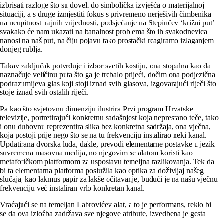
izbrisati razloge što su doveli do simbolička izvješća o materijalnoj
situaciji, a s druge izmjestiti fokus s privremeno nerješivih čimbenika
na neupitnost trajnih vrijednosti, podsjećanje na Stepinčev ‘križni put’
svakako će nam ukazati na banalnost problema što ih svakodnevica
nanosi na naš put, na čiju pojavu tako prostački reagiramo izlaganjem
donjeg rublja.
Takav zaključak potvrđuje i izbor svetih kostiju, ona stopalna kao da
naznačuje veličinu puta što ga je trebalo prijeći, dočim ona podjezična
podrazumijeva glas koji stoji iznad svih glasova, izgovarajući riječi što
stoje iznad svih ostalih riječi.
Pa kao što svjetovnu dimenziju ilustrira Prvi program Hrvatske
televizije, portretirajući konkretnu sadašnjost koja neprestano teče, tako
i onu duhovnu reprezentira slika bez konkretna sadržaja, ona vječna,
koja postoji prije nego što se na tu frekvenciju instalirao neki kanal.
Updatirana dvorska luda, dakle, prevodi elementarne postavke u jezik
suvremena masovna medija, no njegovim se alatom koristi kao
metaforičkom platformom za uspostavu temeljna razlikovanja. Tek da
bi ta elementarna platforma poslužila kao optika za doživljaj našeg
slučaja, kao lakmus papir za lakše očitavanje, budući je na našu vječnu
frekvenciju već instaliran vrlo konkretan kanal.
Vraćajući se na temeljan Labrovićev alat, a to je performans, reklo bi
se da ova izložba zadržava sve njegove atribute, izvedbena je gesta