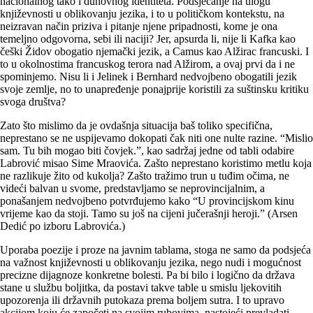
nacionalnog tako i duhovnog identiteta. Podsjećanje na ulogu
književnosti u oblikovanju jezika, i to u političkom kontekstu, na
neizravan način priziva i pitanje njene pripadnosti, kome je ona
temeljno odgovorna, sebi ili naciji? Jer, apsurda li, nije li Kafka kao
češki Židov obogatio njemački jezik, a Camus kao Alžirac francuski. I
to u okolnostima francuskog terora nad Alžirom, a ovaj prvi da i ne
spominjemo. Nisu li i Jelinek i Bernhard nedvojbeno obogatili jezik
svoje zemlje, no to unapređenje ponajprije koristili za suštinsku kritiku
svoga društva?
Zato što mislimo da je ovdašnja situacija baš toliko specifična,
neprestano se ne uspijevamo dokopati čak niti one nulte razine. “Mislio
sam. Tu bih mogao biti čovjek.”, kao sadržaj jedne od tabli odabire
Labrović misao Sime Mraovića. Zašto neprestano koristimo metlu koja
ne razlikuje žito od kukolja? Zašto tražimo trun u tuđim očima, ne
videći balvan u svome, predstavljamo se neprovincijalnim, a
ponašanjem nedvojbeno potvrđujemo kako “U provincijskom kinu
vrijeme kao da stoji. Tamo su još na cijeni jučerašnji heroji.” (Arsen
Dedić po izboru Labrovića.)
Uporaba poezije i proze na javnim tablama, stoga ne samo da podsjeća
na važnost književnosti u oblikovanju jezika, nego nudi i mogućnost
precizne dijagnoze konkretne bolesti. Pa bi bilo i logično da država
stane u službu boljitka, da postavi takve table u smislu ljekovitih
upozorenja ili državnih putokaza prema boljem sutra. I to upravo
akcijom koju će započeti na svojim rubovima, nastojeći prevladati