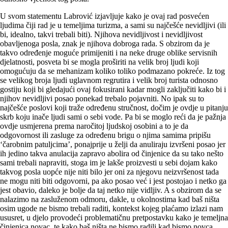
U svom statementu Labrović izjavljuje kako je ovaj rad posvećen
ljudima čiji rad je u temeljima turizma, a sami su najčešće nevidljivi (ili
bi, idealno, takvi trebali biti). Njihova ne­vidljivost i nevidljivost
obavljenoga posla, znak je njihova dobroga rada. S obzirom da je
takvo određenje moguće primijeniti i na neke druge oblike servisnih
djelatnosti, posveta bi se mogla proširiti na velik broj ljudi koji
omogućuju da se mehanizam koliko toliko podmazano pokreće. Iz tog
se velikog broja ljudi uglavnom regrutira i velik broj turista odnosno
gostiju koji bi gledajući ovaj fokusi­rani kadar mogli zaključiti kako bi i
njihov nevidljivi posao ponekad trebalo pojavniti. No ipak su to
najčešće poslovi koji traže određenu stručnost, dočim je ovdje u pitanju
skrb koju inače ljudi sami o sebi vode. Pa bi se moglo reći da je pažnja
ovdje usmjerena prema naročitoj ljudskoj osobini a to je da
odgovornost ili zasluge za određenu brigu o njima samima pripišu
‘čarobnim patuljcima’, ponajprije u želji da anuliraju izvršeni posao jer
ih jedino takva anulacija zapravo abolira od činjenice da su tako nešto
sami trebali napraviti, stoga im je lakše proizvesti u sebi dojam kako
takvog posla uopće nije niti bilo jer oni za njegovu neizvršenost tada
ne mogu niti biti odgovorni, pa ako posao već i jest postojao i netko ga
jest obavio, daleko je bolje da taj netko nije vidljiv. A s obzirom da se
nalazimo na zasluženom odmoru, dakle, u okolnostima kad baš ništa
osim ugode ne bismo trebali raditi, kontekst kojeg plaćamo izlazi nam
ususret, u djelo provodeći problematičnu pretpostavku kako je temeljna
činjenica novac, te kako baš ništa ne bismo radili kad bismo novca