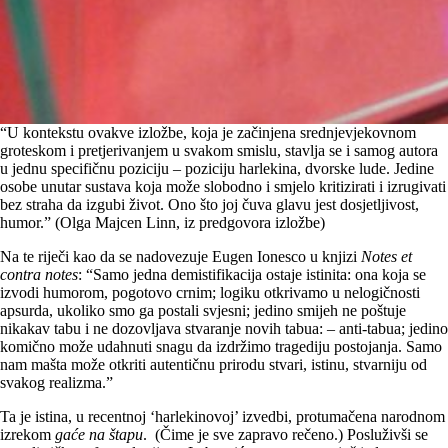
“U kontekstu ovakve izložbe, koja je začinjena srednjevjekovnom
groteskom i pretjerivanjem u svakom smislu, stavlja se i samog autora
u jednu specifičnu poziciju – poziciju harlekina, dvorske lude. Jedine
osobe unutar sustava koja može slobodno i smjelo kritizirati i izrugivati
bez straha da izgubi život. Ono što joj čuva glavu jest dosjetljivost,
humor.” (Olga Majcen Linn, iz predgovora izložbe)
Na te riječi kao da se nadovezuje Eugen Ionesco u knjizi
Notes et
contra notes
: “Samo jedna demistifikacija ostaje istinita: ona koja se
izvodi humorom, pogotovo crnim; logiku otkrivamo u nelogičnosti
apsurda, ukoliko smo ga postali svjesni; jedino smijeh ne poštuje
nikakav tabu i ne dozovljava stvaranje novih tabua: – anti-tabua; jedino
komično može udahnuti snagu da izdržimo tragediju postojanja. Samo
nam mašta može otkriti autentičnu prirodu stvari, istinu, stvarniju od
svakog realizma.”
Ta je istina, u recentnoj ‘harlekinovoj’ izvedbi, protumačena narodnom
izrekom
gaće na štapu
. (Čime je sve zapravo rečeno.) Posluživši se