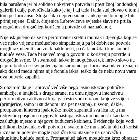
bila narušena jer bi solidno uokvirena potvrda u prestižnoj londonskoj
galeriji i dalje potvrđivala kako je taj i taj tada i tada sudjelovao u tom i
tom performansu. Stoga čak i neprecizirane sankcije ne bi mogle biti
primijenjene. Dakle, činjenica Labrovićeve svjetske slave ne pruža
mogućnost drugačijeg korištenja potvrde od naznačenog.
Nije isključeno da se na performansu sretnu momak i djevojka koji se
već neko vrijeme međusobno simpatiziraju pa bi dobivene potvrde
mogli razmijeniti kao znak naklonosti, pa čak možda i kao simbol
buduće veze. Tada bi se već moglo govoriti o korištenju potvrde u
drugačije svrhe. U stvarnosti, takva je mogućnost tek mrtvo slovo na
papiru budući se svi potencijalni sudionici performansa odavno znaju i
ako dosad među njima nije frcnula iskra, teško da će neku novu vatru
ova potvrda zapaliti.
S obzirom da je Labrović već više nego jasno iskazao političke
ambicije, a imajući, s druge strane, na umu njegovu intenzivnu
performativnu aktivnost koja ga često vodi u razne krajeve svijeta
(primjerice, samo u studenom ima pet nastupa), u svom, dakle,
pretrpanom itinereru ipak teško može zapamtiti sva lica koja mu,
redovitim posjetima njegovih nastupa, iskazuju odanost i kao takvi
zaslužuju mjesto u njegovu budućem kabinetu. Evidencija koju vodi
prilikom izdavanja ovih potvrda u svakom će mu slučaju biti od koristi
i izdane bi potvrde mogle poslužiti kao ulaznice na osnivačku
skupštinu buduće partije. Promatrajući takvu mogućnost kroz obrazac