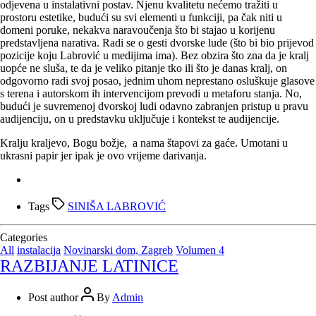
odjevena u instalativni postav. Njenu kvalitetu nećemo tražiti u
prostoru estetike, budući su svi elementi u funkciji, pa čak niti u
domeni poruke, nekakva naravoučenja što bi stajao u korijenu
predstavljena narativa. Radi se o gesti dvorske lude (što bi bio prijevod
pozicije koju Labrović u medijima ima). Bez obzira što zna da je kralj
uopće ne sluša, te da je veliko pitanje tko ili što je danas kralj, on
odgovorno radi svoj posao, jednim uhom neprestano osluškuje glasove
s terena i autorskom ih intervencijom prevodi u metaforu stanja. No,
budući je suvremenoj dvorskoj ludi odavno zabranjen pristup u pravu
audijenciju, on u predstavku uključuje i kontekst te audijencije.
Kralju kraljevo, Bogu božje, a nama štapovi za gaće. Umotani u
ukrasni papir jer ipak je ovo vrijeme darivanja.
Tags
SINIŠA LABROVIĆ
Categories
All
instalacija
Novinarski dom, Zagreb
Volumen 4
RAZBIJANJE LATINICE
Post author
By
Admin