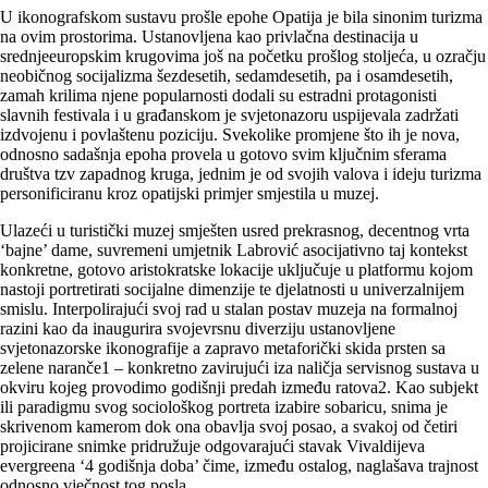
U ikonografskom sustavu prošle epohe Opatija je bila sinonim turizma
na ovim prostorima. Ustanovljena kao privlačna destinacija u
srednjeeuropskim krugo­vima još na početku prošlog stoljeća, u ozračju
neobičnog socija­lizma šezdesetih, sedamdesetih, pa i osamdesetih,
zamah krilima njene popularnosti dodali su estradni protagonisti
slavnih festivala i u građanskom je svje­tonazoru uspijevala zadržati
izdvojenu i povlaštenu poziciju. Svekolike promjene što ih je nova,
odnosno sadašnja epoha provela u gotovo svim ključnim sferama
društva tzv zapadnog kruga, jednim je od svojih valova i ideju turizma
personificiranu kroz opatijski primjer smjestila u muzej.
Ulazeći u turistički muzej smješten usred prekrasnog, decentnog vrta
‘bajne’ dame, suvremeni umjetnik Labrović asocijativno taj kontekst
konkretne, gotovo aristokratske lokacije uključuje u platformu kojom
nastoji portretirati socijalne dimenzije te djelatnosti u univerzalnijem
smislu. Interpolirajući svoj rad u stalan postav muzeja na formalnoj
razini kao da inaugurira svojevrsnu diverziju ustanovljene
svjetonazorske ikonografije a zapravo metaforički skida prsten sa
zelene naranče1 – konkretno zavirujući iza naličja servisnog sustava u
okviru kojeg provodimo godišnji predah između ratova2. Kao subjekt
ili paradigmu svog sociološkog portreta izabire sobaricu, snima je
skrivenom kamerom dok ona obavlja svoj posao, a svakoj od četiri
projicirane snimke pridružuje odgovarajući stavak Vivaldijeva
evergreena ‘4 godišnja doba’ čime, između ostalog, naglašava trajnost
odnosno vječnost tog posla.