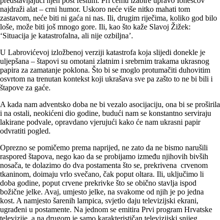
predstavljajući njen post festum. Pri čemu izabire upravo Ionescov
najdraži alat – crni humor. Uskoro neće više nitko mahati tom
zastavom, neće biti ni gaća ni nas. Ili, drugim riječima, koliko god bilo
loše, može biti još mnogo gore. Ili, kao što kaže Slavoj Žižek:
‘Situacija je katastrofalna, ali nije ozbiljna’.
U Labrovićevoj izložbenoj verziji katastrofa koja slijedi donekle je
uljepšana – štapovi su omotani zlatnim i srebrnim trakama ukrasnog
papira za zamatanje poklona. Što bi se moglo protumačiti duhovitim
osvrtom na trenutan kontekst koji ukrašava sve pa zašto to ne bi bili i
štapove za gaće.
A kada nam adventsko doba ne bi vezalo asocijaciju, ona bi se proširila
i na ostali, neokićeni dio godine, budući nam se konstantno serviraju
lakirane podvale, opravdano vjerujući kako će nam ukrasni papir
odvratiti pogled.
Oprezno se pomičemo prema naprijed, ne zato da ne bismo narušili
raspored štapova, nego kao da se probijamo između njihovih bivših
nosača, te dolazimo do dva postamenta što se, prekrivena crvenom
tkaninom, doimaju vrlo svečano, čak poput oltara. Ili, uključimo li
doba godine, poput crvene prekrivke što se obično stavlja ispod
božične jelke. Avaj, umjesto jelke, na svakome od njih je po jedna
kost. A namjesto šarenih lampica, svjetlo daju televizijski ekrani,
ugrađeni u postamente. Na jednom se emitira Prvi program Hrvatske
televizije, a na drugom je samo karakterističan televizijski snijeg,