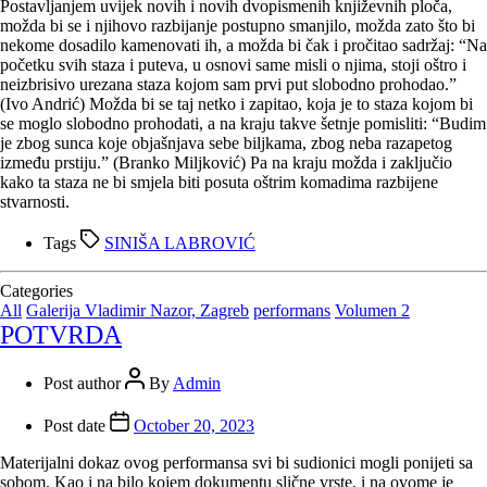
Postavljanjem uvijek novih i novih dvopismenih književnih ploča,
možda bi se i njihovo razbijanje postupno smanjilo, možda zato što bi
nekome dosadilo kamenovati ih, a možda bi čak i pročitao sadržaj: “Na
početku svih staza i puteva, u osnovi same misli o njima, stoji oštro i
neizbrisivo urezana staza kojom sam prvi put slobodno prohodao.”
(Ivo Andrić) Možda bi se taj netko i zapitao, koja je to staza kojom bi
se moglo slobodno prohodati, a na kraju takve šetnje pomisliti: “Budim
je zbog sunca koje objašnjava sebe biljkama, zbog neba razapetog
između prstiju.” (Branko Miljković) Pa na kraju možda i zaključio
kako ta staza ne bi smjela biti posuta oštrim komadima razbijene
stvarnosti.
Tags
SINIŠA LABROVIĆ
Categories
All
Galerija Vladimir Nazor, Zagreb
performans
Volumen 2
POTVRDA
Post author
By
Admin
Post date
October 20, 2023
Materijalni dokaz ovog performansa svi bi sudionici mogli ponijeti sa
sobom. Kao i na bilo kojem dokumentu slične vrste, i na ovome je