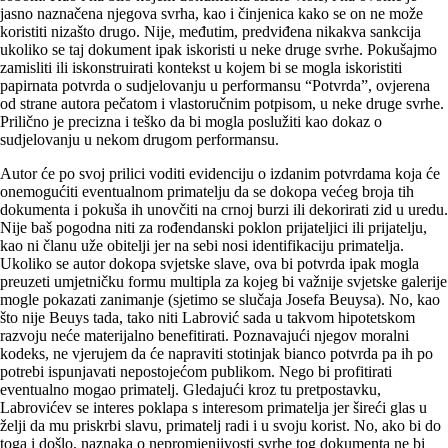
jasno naznačena njegova svrha, kao i činjenica kako se on ne može
koristiti nizašto drugo. Nije, međutim, predviđena nikakva sankcija
ukoliko se taj dokument ipak iskoristi u neke druge svrhe. Pokušajmo
zamisliti ili iskonstruirati kontekst u kojem bi se mogla iskoristiti
papirnata potvrda o sudjelovanju u performansu “Potvrda”, ovjerena
od strane autora pečatom i vlastoručnim potpisom, u neke druge svrhe.
Prilično je precizna i teško da bi mogla poslužiti kao dokaz o
sudjelovanju u nekom drugom performansu.
Autor će po svoj prilici voditi evidenciju o izdanim potvrdama koja će
onemogućiti eventualnom primatelju da se dokopa većeg broja tih
dokumenta i pokuša ih unovčiti na crnoj burzi ili dekorirati zid u uredu.
Nije baš pogodna niti za rođendanski poklon prijateljici ili prijatelju,
kao ni članu uže obitelji jer na sebi nosi identifikaciju primatelja.
Ukoliko se autor dokopa svjetske slave, ova bi potvrda ipak mogla
preuzeti umjetničku formu multipla za kojeg bi važnije svjetske galerije
mogle pokazati zanimanje (sjetimo se slučaja Josefa Beuysa). No, kao
što nije Beuys tada, tako niti Labrović sada u takvom hipotetskom
razvoju neće materijalno benefitirati. Poznavajući njegov moralni
kodeks, ne vjerujem da će napraviti stotinjak bianco potvrda pa ih po
potrebi ispunjavati nepostojećom publikom. Nego bi profitirati
eventualno mogao primatelj. Gledajući kroz tu pretpostavku,
Labrovićev se interes poklapa s interesom primatelja jer šireći glas u
želji da mu priskrbi slavu, primatelj radi i u svoju korist. No, ako bi do
toga i došlo, naznaka o nepromjenjivosti svrhe tog dokumenta ne bi