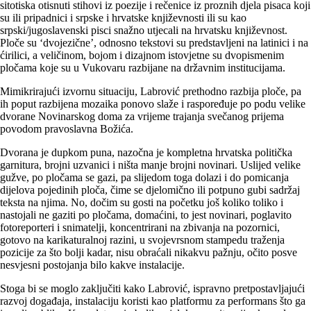
sitotiska otisnuti stihovi iz poezije i rečenice iz proznih djela pisaca koji
su ili pripadnici i srpske i hrvatske književnosti ili su kao
srpski/jugoslavenski pisci snažno utjecali na hrvatsku književnost.
Ploče su ‘dvojezične’, odnosno tekstovi su predstavljeni na latinici i na
ćirilici, a veličinom, bojom i dizajnom istovjetne su dvopismenim
pločama koje su u Vukovaru razbijane na državnim institucijama.
Mimikrirajući izvornu situaciju, Labrović prethodno razbija ploče, pa
ih poput razbijena mozaika ponovo slaže i raspoređuje po podu velike
dvorane Novinarskog doma za vrijeme trajanja svečanog prijema
povodom pravoslavna Božića.
Dvorana je dupkom puna, nazočna je kompletna hrvatska politička
garnitura, brojni uzvanici i ništa manje brojni novinari. Uslijed velike
gužve, po pločama se gazi, pa slijedom toga dolazi i do pomicanja
dijelova pojedinih ploča, čime se djelomično ili potpuno gubi sadržaj
teksta na njima. No, dočim su gosti na početku još koliko toliko i
nastojali ne gaziti po pločama, domaćini, to jest novinari, poglavito
fotoreporteri i snimatelji, koncentrirani na zbivanja na pozornici,
gotovo na karikaturalnoj razini, u svojevrsnom stampedu traženja
pozicije za što bolji kadar, nisu obraćali nikakvu pažnju, očito posve
nesvjesni postojanja bilo kakve instalacije.
Stoga bi se moglo zaključiti kako Labrović, ispravno pretpostavljajući
razvoj događaja, instalaciju koristi kao platformu za performans što ga