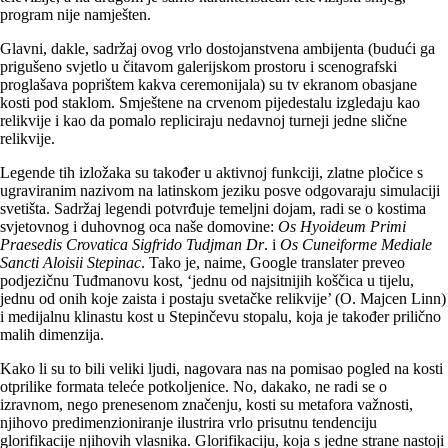
program nije namješten.
Glavni, dakle, sadržaj ovog vrlo dostojanstvena ambijenta (budući ga
prigušeno svjetlo u čitavom galerijskom prostoru i scenografski
proglašava poprištem kakva ceremonijala) su tv ekranom obasjane
kosti pod staklom. Smještene na crvenom pijedestalu izgledaju kao
relikvije i kao da pomalo repliciraju nedavnoj turneji jedne slične
relikvije.
Legende tih izložaka su također u aktivnoj funkciji, zlatne pločice s
ugraviranim nazivom na latinskom jeziku posve odgovaraju simulaciji
svetišta. Sadržaj legendi potvrđuje temeljni dojam, radi se o kostima
svjetovnog i duhovnog oca naše domovine:
Os Hyoideum Primi
Praesedis Crovatica Sigfrido Tudjman Dr
. i
Os Cuneiforme Mediale
Sancti Aloisii Stepinac
. Tako je, naime, Google translater preveo
podjezičnu Tuđmanovu kost, ‘jednu od najsitnijih koščica u tijelu,
jednu od onih koje zaista i postaju svetačke relikvije’ (O. Majcen Linn)
i medijalnu klinastu kost u Stepinčevu stopalu, koja je također prilično
malih dimenzija.
Kako li su to bili veliki ljudi, nagovara nas na pomisao pogled na kosti
otprilike formata teleće potkoljenice. No, dakako, ne radi se o
izravnom, nego prenesenom značenju, kosti su metafora važnosti,
njihovo predimenzioniranje ilustrira vrlo prisutnu tendenciju
glorifikacije njihovih vlasnika. Glorifikaciju, koja s jedne strane nastoji