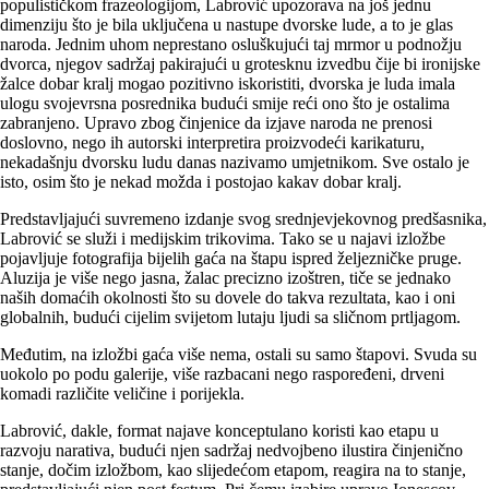
populističkom frazeologijom, Labrović upozorava na još jednu
dimenziju što je bila uključena u nastupe dvorske lude, a to je glas
naroda. Jednim uhom neprestano osluškujući taj mrmor u podnožju
dvorca, njegov sadržaj pakirajući u grotesknu izvedbu čije bi ironijske
žalce dobar kralj mogao pozitivno iskoristiti, dvorska je luda imala
ulogu svojevrsna posrednika budući smije reći ono što je ostalima
zabranjeno. Upravo zbog činjenice da izjave naroda ne prenosi
doslovno, nego ih autorski interpretira proizvodeći karikaturu,
nekadašnju dvorsku ludu danas nazivamo umjetnikom. Sve ostalo je
isto, osim što je nekad možda i postojao kakav dobar kralj.
Predstavljajući suvremeno izdanje svog srednjevjekovnog predšasnika,
Labrović se služi i medijskim trikovima. Tako se u najavi izložbe
pojavljuje fotografija bijelih gaća na štapu ispred željezničke pruge.
Aluzija je više nego jasna, žalac precizno izoštren, tiče se jednako
naših domaćih okolnosti što su dovele do takva rezultata, kao i oni
globalnih, budući cijelim svijetom lutaju ljudi sa sličnom prtljagom.
Međutim, na izložbi gaća više nema, ostali su samo štapovi. Svuda su
uokolo po podu galerije, više razbacani nego raspoređeni, drveni
komadi različite veličine i porijekla.
Labrović, dakle, format najave konceptulano koristi kao etapu u
razvoju narativa, budući njen sadržaj nedvojbeno ilustira činjenično
stanje, dočim izložbom, kao slijedećom etapom, reagira na to stanje,