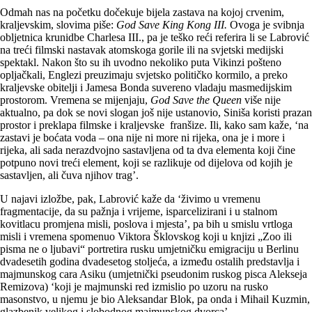
Odmah nas na početku dočekuje bijela zastava na kojoj crvenim,
kraljevskim, slovima piše:
God Save King Kong III.
Ovoga je svibnja
obljetnica krunidbe Charlesa III., pa je teško reći referira li se Labrović
na treći filmski nastavak atomskoga gorile ili na svjetski medijski
spektakl. Nakon što su ih uvodno nekoliko puta Vikinzi pošteno
opljačkali, Englezi preuzimaju svjetsko političko kormilo, a preko
kraljevske obitelji i Jamesa Bonda suvereno vladaju masmedijskim
prostorom. Vremena se mijenjaju,
God Save the Queen
više nije
aktualno, pa dok se novi slogan još nije ustanovio, Siniša koristi prazan
prostor i preklapa filmske i kraljevske franšize. Ili, kako sam kaže, ‘na
zastavi je boćata voda – ona nije ni more ni rijeka, ona je i more i
rijeka, ali sada nerazdvojno sastavljena od ta dva elementa koji čine
potpuno novi treći element, koji se razlikuje od dijelova od kojih je
sastavljen, ali čuva njihov trag’.
U najavi izložbe, pak, Labrović kaže da ‘živimo u vremenu
fragmentacije, da su pažnja i vrijeme, isparcelizirani i u stalnom
kovitlacu promjena misli, poslova i mjesta’, pa bih u smislu vrtloga
misli i vremena spomenuo Viktora Šklovskog koji u knjizi „Zoo ili
pisma ne o ljubavi“ portretira rusku umjetničku emigraciju u Berlinu
dvadesetih godina dvadesetog stoljeća, a između ostalih predstavlja i
majmunskog cara Asiku (umjetnički pseudonim ruskog pisca Alekseja
Remizova) ‘koji je majmunski red izmislio po uzoru na rusko
masonstvo, u njemu je bio Aleksandar Blok, pa onda i Mihail Kuzmin,
glazbenik velikog i slobodnog majmunskog dvorca’.