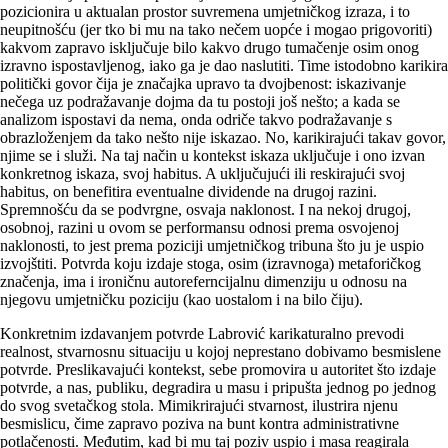
pozicionira u aktualan prostor suvremena umjetničkog izraza, i to
neupitnošću (jer tko bi mu na tako nečem uopće i mogao prigovoriti)
kakvom zapravo isključuje bilo kakvo drugo tumačenje osim onog
izravno ispostavljenog, iako ga je dao naslutiti. Time istodobno karikira
politički govor čija je značajka upravo ta dvojbenost: iskazivanje
nečega uz podražavanje dojma da tu postoji još nešto; a kada se
analizom ispostavi da nema, onda odriče takvo podražavanje s
obrazloženjem da tako nešto nije iskazao. No, karikirajući takav govor,
njime se i služi. Na taj način u kontekst iskaza uključuje i ono izvan
konkretnog iskaza, svoj habitus. A uključujući ili reskirajući svoj
habitus, on benefitira eventualne dividende na drugoj razini.
Spremnošću da se podvrgne, osvaja naklonost. I na nekoj drugoj,
osobnoj, razini u ovom se performansu odnosi prema osvojenoj
naklonosti, to jest prema poziciji umjetničkog tribuna što ju je uspio
izvojštiti. Potvrda koju izdaje stoga, osim (izravnoga) metaforičkog
značenja, ima i ironičnu autoreferncijalnu dimenziju u odnosu na
njegovu umjetničku poziciju (kao uostalom i na bilo čiju).
Konkretnim izdavanjem potvrde Labrović karikaturalno prevodi
realnost, stvarnosnu situaciju u kojoj neprestano dobivamo besmislene
potvrde. Preslikavajući kontekst, sebe promovira u autoritet što izdaje
potvrde, a nas, publiku, degradira u masu i pripušta jednog po jednog
do svog svetačkog stola. Mimikrirajući stvarnost, ilustrira njenu
besmislicu, čime zapravo poziva na bunt kontra administrativne
potlačenosti. Međutim, kad bi mu taj poziv uspio i masa reagirala