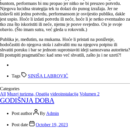
buntom, performans bi mu propao jer nitko ne bi preuzeo potvrdu.
Njegova lucidna strategija tek tu dolazi do punog izražaja. Jer ne
izdavši niti jednu potvrdu, performansom je osvijestio publiku, dakle
jest uspio. Hoće li izdati potvrdu ili neće, hoće li je netko eventualno za
tko zna što iskoristiti ili neće, njemu je posve svejedno. On je svoje
obavio. (Što imam sutra, već gleda u rokovnik.)
Publika je, međutim, na mukama. Hoće li pristati na poniženje,
hodočastiti do njegova stola i zahvaliti mu na njegovu potpisu ili
shvatiti poruku i bar se jednom suprotstaviti ideji samozvana autoriteta?
Ili postupiti pragmatično: kad smo već shvatili, zašto ju i ne uzeti?!
Tags
SINIŠA LABROVIĆ
Categories
All
Muzej turizma, Opatija
videoinstalacija
Volumen 2
GODIŠNJA DOBA
Post author
By
Admin
Post date
October 19, 2023