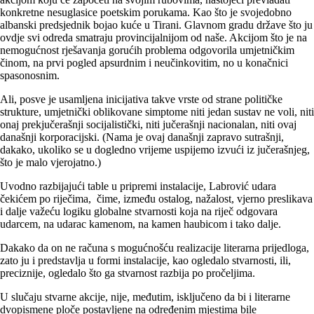
konkretne nesuglasice poetskim porukama. Kao što je svojedobno
albanski predsjednik bojao kuće u Tirani. Glavnom gradu države što ju
ovdje svi odreda smatraju provincijalnijom od naše. Akcijom što je na
nemogućnost rješavanja gorućih problema odgovorila umjetničkim
činom, na prvi pogled apsurdnim i neučinkovitim, no u konačnici
spasonosnim.
Ali, posve je usamljena inicijativa takve vrste od strane političke
strukture, umjetnički oblikovane simptome niti jedan sustav ne voli, niti
onaj prekjučerašnji socijalistički, niti jučerašnji nacionalan, niti ovaj
današnji korporacijski. (Nama je ovaj današnji zapravo sutrašnji,
dakako, ukoliko se u dogledno vrijeme uspijemo izvući iz jučerašnjeg,
što je malo vjerojatno.)
Uvodno razbijajući table u pripremi instalacije, Labrović udara
čekićem po riječima, čime, između ostalog, nažalost, vjerno preslikava
i dalje važeću logiku globalne stvarnosti koja na riječ odgovara
udarcem, na udarac kamenom, na kamen haubicom i tako dalje.
Dakako da on ne računa s mogućnošću realizacije literarna prijedloga,
zato ju i predstavlja u formi instalacije, kao ogledalo stvarnosti, ili,
preciznije, ogledalo što ga stvarnost razbija po pročeljima.
U slučaju stvarne akcije, nije, međutim, isključeno da bi i literarne
dvopismene ploče postavljene na određenim mjestima bile