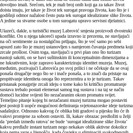
dovoljno imali. Srećom, tek je mali broj onih koji ga za takav život
doista imaju, jer takav je život tek surogat pravoga života, kao što je i
godišnji odmor nažalost često puta tek surogat idea­lizirane slike života.
A jedine su stvarne osobe u tom surogatu upravo servisni djelatnici.
Ulazeći, dakle, u turistički muzej Labrović smjesta proizvodi dvostruki
konflikt. On u njega takoreći upada izravno iz prezenta, ne stavljajući
na oči sentimente za nostalgičnu prtljagu, što je već samo po sebi
apsurd zato što je muzej ustanovljen s namjerom čuvanja predmeta koji
zrcale prošlost. Osim toga, stavljajući u prvi plan ono što turizam
nastoji sakriti, on se bavi suštinskim ili konceptualnim dimenzijama a
ne lukrativnim, koje zapravo karakteriziraju identitet muzeja. Muzej,
međutim, pozivajući Labrovića po svoj prilici i ne očekuje da se ovaj
ponaša drugačije nego što se i inače ponaša, a to znači da pristaje na
propitivanje identiteta onoga što reprezentira a to je turizam. Takav
pristanak ponajprije zrcali ideju o tome kako bi kritičko promatranje
sustava trebalo postati elemenat samog tog sustava i na taj se način
domoći lucidne svijesti što nezačaranim okom promatra svijet.
Temeljno pitanje kojeg bi nezačarani muzej turizma mogao postaviti
jest postoji li uopće mogućnost definiranja svjetonazorske ideje turizma
sadašnjice. Odnosno kakvog će oblika biti gradovi u pijesku što će ih
valovi promjene za sobom ostaviti. Ili, kakav obrazac predložiti u želji
da ‘predah između ratova’ ne bude ‘surogat idealizirane slike života’
kakvu predlaže instant turizam nego nekakav oblik aktivne dokolice
koja nema veze s lijenošću, kada čovjeku u eliminaciji svakodnevnih