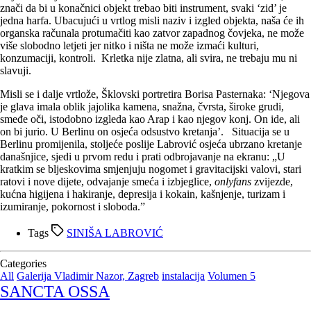
znači da bi u konačnici objekt trebao biti instrument, svaki ‘zid’ je
jedna harfa. Ubacujući u vrtlog misli naziv i izgled objekta, naša će ih
organska računala protumačiti kao zatvor zapadnog čovjeka, ne može
više slobodno letjeti jer nitko i ništa ne može izmaći kulturi,
konzumaciji, kontroli. Krletka nije zlatna, ali svira, ne trebaju mu ni
slavuji.
Misli se i dalje vrtlože, Šklovski portretira Borisa Pasternaka: ‘Njegova
je glava imala oblik jajolika kamena, snažna, čvrsta, široke grudi,
smeđe oči, istodobno izgleda kao Arap i kao njegov konj. On ide, ali
on bi jurio. U Berlinu on osjeća odsustvo kretanja’. Situacija se u
Berlinu promijenila, stoljeće poslije Labrović osjeća ubrzano kretanje
današnjice, sjedi u prvom redu i prati odbrojavanje na ekranu: „U
kratkim se bljeskovima smjenjuju nogomet i gravitacijski valovi, stari
ratovi i nove dijete, odvajanje smeća i izbjeglice,
onlyfans
zvijezde,
kućna higijena i hakiranje, depresija i kokain, kašnjenje, turizam i
izumiranje, pokornost i sloboda.”
Tags
SINIŠA LABROVIĆ
Categories
All
Galerija Vladimir Nazor, Zagreb
instalacija
Volumen 5
SANCTA OSSA