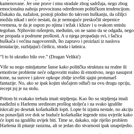
kamenovane. Jer one prave i nisu stradale zbog sadržaja, nego zbog
emocionalna naboja provocirana određenom političkom tendencijom.
Dakako da, nažalost, postoji plodno tlo takvom huškanju, da ožiljci
možda nikad i neće nestati, da je nemoguće preskočiti stepenice
vremena, te da je uspon po njima i težak i klizav i u svakom smislu
tegoban. Njihovim rušenjem, međutim, on ne samo da se odgađa, nego
se propada u podrume prošlosti. A u njega propadaju svi, i šačica
huškača i većina nagovorenih, što zapravo i proizlazi iz naslova
instalacije, razbijajući ćirilicu, strada i latinica.
“I to bi ukratko bilo sve.” (Dragan Velikić)
Više su nego minijaturne šanse kako politička struktura na realne ili
emotivne probleme neće odgovoriti realno ili emotivno, nego nasuprot
tome, na surove i jalove opkope zbilje izvršiti sjajni protumarš
fantazije. No, ako se ipak kojim slučajem odluči na ovu drugu opciju,
recept joj je na stolu.
Pritom bi svakako trebala imati strpljenja. Kao što su strpljenja imali
nadležni u Harlemu sredinom prošlog stoljeća i na svako igralište
iskrcali po desetak košarkaških lopti. Lopte bi izjutra nestale, no akciju
su ponavljali sve dok se buduće košarkaške legende nisu uvjerile kako
će lopti na igralištu uvijek biti. Time se, dakako, nije riješio problem
Harlema ili pitanje rasizma, ali se jedan dio stvarnosti ipak unaprijedio.