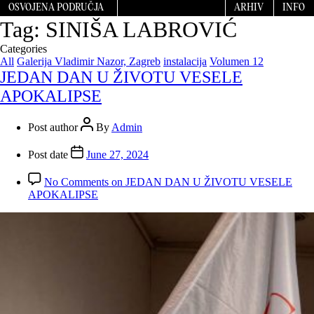
OSVOJENA PODRUČJA
ARHIV
INFO
Tag:
SINIŠA LABROVIĆ
Categories
All
Galerija Vladimir Nazor, Zagreb
instalacija
Volumen 12
JEDAN DAN U ŽIVOTU VESELE
APOKALIPSE
Post author
By
Admin
Post date
June 27, 2024
No Comments
on JEDAN DAN U ŽIVOTU VESELE
APOKALIPSE