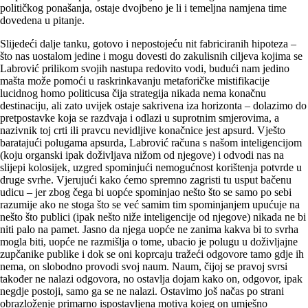
političkog ponašanja, ostaje dvojbeno je li i temeljna namjena time
dovedena u pitanje.
Slijedeći dalje tanku, gotovo i nepostojeću nit fabriciranih hipoteza –
što nas uostalom jedine i mogu dovesti do zakulisnih ciljeva kojima se
Labrović prilikom svojih nastupa redovito vodi, budući nam jedino
mašta može pomoći u raskrinkavanju metaforičke mistifikacije
lucidnog homo politicusa čija strategija nikada nema konačnu
destinaciju, ali zato uvijek ostaje sakrivena iza horizonta – dolazimo do
pretpostavke koja se razdvaja i odlazi u suprotnim smjerovima, a
nazivnik toj crti ili pravcu nevidljive konačnice jest apsurd. Vješto
baratajući polugama apsurda, Labrović računa s našom inteligencijom
(koju organski ipak doživljava nižom od njegove) i odvodi nas na
slijepi kolosijek, uzgred spominjući nemogućnost korištenja potvrde u
druge svrhe. Vjerujući kako ćemo spremno zagristi tu usput bačenu
udicu – jer zbog čega bi uopće spominjao nešto što se samo po sebi
razumije ako ne stoga što se već samim tim spominjanjem upućuje na
nešto što publici (ipak nešto niže inteligencije od njegove) nikada ne bi
niti palo na pamet. Jasno da njega uopće ne zanima kakva bi to svrha
mogla biti, uopće ne razmišlja o tome, ubacio je polugu u doživljajne
zupčanike publike i dok se oni koprcaju tražeći odgovore tamo gdje ih
nema, on slobodno provodi svoj naum. Naum, čijoj se pravoj svrsi
također ne nalazi odgovora, no ostavlja dojam kako on, odgovor, ipak
negdje postoji, samo ga se ne nalazi. Ostavimo još načas po strani
obrazloženje primarno ispostavljena motiva kojeg on umješno