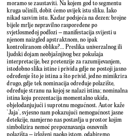
moramo se zaustaviti. Na kojem god to segmentu
kruga učinili, dobit ćemo uvijek istu sliku. Iako
nikad sasvim istu. Kadar podsjeća na dezen: brojne
bijele mrlje nepravilno raspoređene po
svjetlosmeđoj podlozi – manifestacija svijesti u
njenom naizgled apstraktnom, no ipak
kontroliranom obliku?… Preslika univerzalnog ili
ljudski dojam neobjašnjivog bez pokušaja
interpretacije, bez pretenzije za razumijevanjem,
istodobno slika istine i privida gdje ne postoji jasno
određenje što je istina a što privid, jedno mimikrira
drugo, gdje tek nominacija određuje polazište,
određuje stranu na kojoj se nalazi istina; nominalna
istina koju prezentacija momentalno ukida,
objelodanjujući i suprotnu mogućnost. Autor kaže
`Jaja`, svjesno nam pokazujući nemogućnost jasne
detekcije, namjerno nas postavlja u prostor kojim
simbolizira nemoć prepoznavanja osnovnih
polazišta – izloženi naoko istom, odabiremo