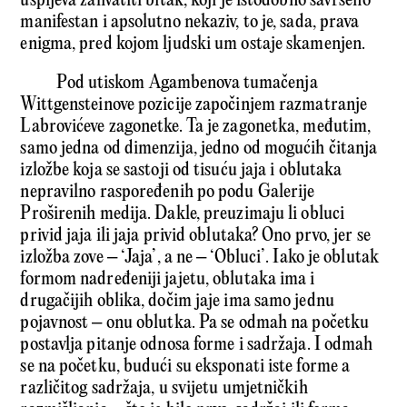
uspijeva zahvatiti bitak, koji je istodobno savršeno
manifestan i apsolutno nekaziv, to je, sada, prava
enigma, pred kojom ljudski um ostaje skamenjen.
Pod utiskom Agambenova tumačenja
Wittgensteinove pozicije započinjem razmatranje
Labrovićeve zagonetke. Ta je zagonetka, međutim,
samo jedna od dimenzija, jedno od mogućih čitanja
izložbe koja se sastoji od tisuću jaja i oblutaka
nepravilno raspoređenih po podu Galerije
Proširenih medija. Dakle, preuzimaju li obluci
privid jaja ili jaja privid oblutaka? Ono prvo, jer se
izložba zove – ‘Jaja’, a ne – ‘Obluci’. Iako je oblutak
formom nadređeniji jajetu, oblutaka ima i
drugačijih oblika, dočim jaje ima samo jednu
pojavnost – onu oblutka. Pa se odmah na početku
postavlja pitanje odnosa forme i sadržaja. I odmah
se na početku, budući su eksponati iste forme a
različitog sadržaja, u svijetu umjetničkih