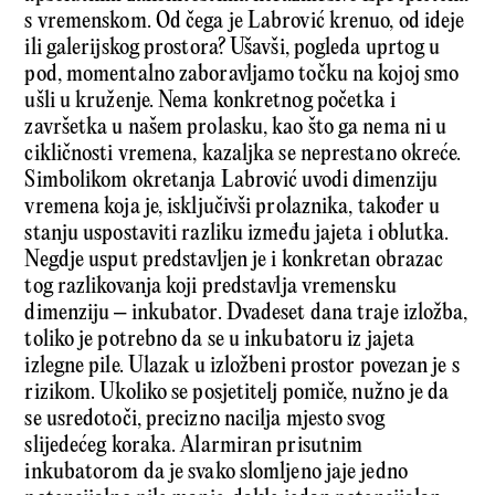
s vremenskom. Od čega je Labrović krenuo, od ideje
ili galerijskog prostora? Ušavši, pogleda uprtog u
pod, momentalno zaboravljamo točku na kojoj smo
ušli u kruženje. Nema konkretnog početka i
završetka u našem prolasku, kao što ga nema ni u
cikličnosti vremena, kazaljka se neprestano okreće.
Simbolikom okretanja Labrović uvodi dimenziju
vremena koja je, isključivši prolaznika, također u
stanju uspostaviti razliku između jajeta i oblutka.
Negdje usput predstavljen je i konkretan obrazac
tog razlikovanja koji predstavlja vremensku
dimenziju – inkubator. Dvadeset dana traje izložba,
toliko je potrebno da se u inkubatoru iz jajeta
izlegne pile. Ulazak u izložbeni prostor povezan je s
rizikom. Ukoliko se posjetitelj pomiče, nužno je da
se usredotoči, precizno nacilja mjesto svog
slijedećeg koraka. Alarmiran prisutnim
inkubatorom da je svako slomljeno jaje jedno