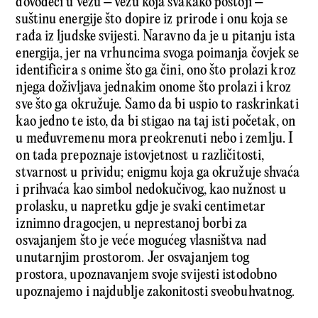
dovodeći u vezu – vezu koja svakako postoji –
suštinu energije što dopire iz prirode i onu koja se
rađa iz ljudske svijesti. Naravno da je u pitanju ista
energija, jer na vrhuncima svoga poimanja čovjek se
identificira s onime što ga čini, ono što prolazi kroz
njega doživljava jednakim onome što prolazi i kroz
sve što ga okružuje. Samo da bi uspio to raskrinkati
kao jedno te isto, da bi stigao na taj isti početak, on
u međuvremenu mora preokrenuti nebo i zemlju. I
on tada prepoznaje istovjetnost u različitosti,
stvarnost u prividu; enigmu koja ga okružuje shvaća
i prihvaća kao simbol nedokučivog, kao nužnost u
prolasku, u napretku gdje je svaki centimetar
iznimno dragocjen, u neprestanoj borbi za
osvajanjem što je veće mogućeg vlasništva nad
unutarnjim prostorom. Jer osva­janjem tog
prostora, upoznavanjem svoje svijesti istodobno
upoznajemo i najdublje zakonitosti sveobuhvatnog.