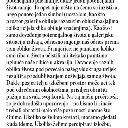
potencijalno pile manje, dakle jedan potencijalan
život manje. To opet nije nešto na čemu se inzistira,
nego ponovo jedan simbol (uostalom, kao što
prostor galerije obiluje razasutim oblucima/jajima,
toliko i cijela slika obiluje značenjima). Kao što i
samo dovođenje potencijalnog života u galerijsku
situaciju izdvaja, odnosno mijenja naš odnos prema
tom obliku života. Primjerice, ne pamtimo koliko
smo riba u životu očistili, ali itekako pamtimo
uginuće naše ribice u akvariju. Dovođenje raznih
oblika života pod povećalo našeg vidokruga uvijek
rezultira produbljivanjem doživljaja samog života.
Dakle, posjetitelj u izložbeni prostor može ući tek
pod određenim okolnostima, prisiljen obratiti
pažnju na svaki svoj korak. Na taj način pročitavši,
to je dobrodošlo upozorenje – ne bismo li i inače
trebali obratiti malo više pozornosti onome što
činimo. Ukoliko se želimo kretati, moramo gledati
kuda idemo. Ukoliko želimo percipirati izložbu,