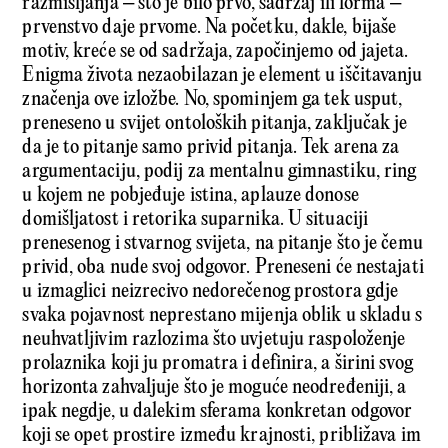
razmišljanja – što je bilo prvo, sadržaj ili forma –
prvenstvo daje prvome. Na početku, dakle, bijaše
motiv, kreće se od sadržaja, započinjemo od jajeta.
Enigma života nezaobilazan je element u iščitavanju
značenja ove izložbe. No, spominjem ga tek usput,
preneseno u svijet ontoloških pitanja, zaključak je
da je to pitanje samo privid pitanja. Tek arena za
argumentaciju, podij za mentalnu gimnastiku, ring
u kojem ne pobjeđuje istina, aplauze donose
domišljatost i retorika suparnika. U situaciji
prenesenog i stvarnog svijeta, na pitanje što je čemu
privid, oba nude svoj odgovor. Preneseni će nestajati
u izmaglici neizrecivo nedorečenog prostora gdje
svaka pojavnost neprestano mijenja oblik u skladu s
neuhvatljivim razlozima što uvjetuju raspoloženje
prolaznika koji ju promatra i definira, a širini svog
horizonta zahvaljuje što je moguće neodređeniji, a
ipak negdje, u dalekim sferama konkretan odgovor
koji se opet prostire između krajnosti, približava im