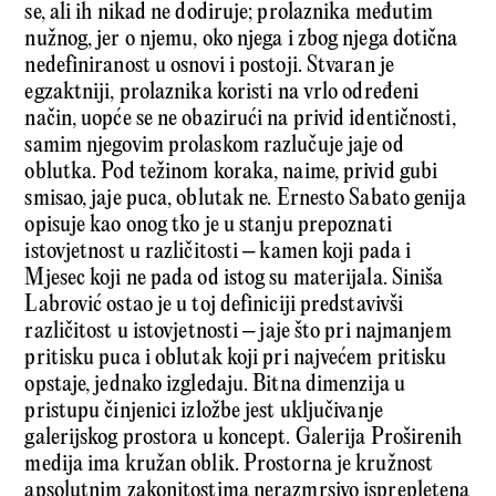
se, ali ih nikad ne dodiruje; prolaznika međutim
nužnog, jer o njemu, oko njega i zbog njega dotična
nedefiniranost u osnovi i postoji. Stvaran je
egzaktniji, prolaznika koristi na vrlo određeni
način, uopće se ne obazirući na privid identičnosti,
samim njegovim prolaskom razlučuje jaje od
oblutka. Pod težinom koraka, naime, privid gubi
smisao, jaje puca, oblutak ne. Ernesto Sabato genija
opisuje kao onog tko je u stanju prepoznati
istovjetnost u različitosti – kamen koji pada i
Mjesec koji ne pada od istog su materijala. Siniša
Labrović ostao je u toj definiciji predstavivši
različitost u istovjetnosti – jaje što pri najmanjem
pritisku puca i oblutak koji pri najvećem pritisku
opstaje, jednako izgledaju. Bitna dimenzija u
pristupu činjenici izložbe jest uključivanje
galerijskog prostora u koncept. Galerija Proširenih
medija ima kružan oblik. Prostorna je kružnost
apsolutnim zakonitostima neraz­mrsivo isprepletena