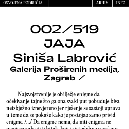
OSVOJENA PODRUČJA
ARHIV
INFO
002/519
JAJA
Siniša Labrović
Galerija Proširenih medija,
Zagreb
/
Najsvojstvenije je obilježje enigme da
očekivanje tajne što ga ona svaki put pobuđuje biva
neizbježno iznevjereno jer rješenje se sastoji upravo
u tome da se pokaže kako je postojao samo privid
enigme. /…/ Da enigme nema, da niti enigma ne