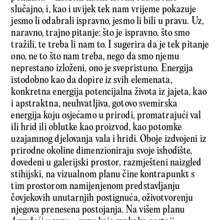
slučajno, i, kao i uvijek tek nam vrijeme pokazuje
jesmo li odabrali ispravno, jesmo li bili u pravu. Uz,
naravno, trajno pitanje: što je ispravno, što smo
tražili, te treba li nam to. I sugerira da je tek pitanje
ono, ne to što nam treba, nego da smo njemu
neprestano izloženi, ono je svepristuno. Energija
istodobno kao da dopire iz svih elemenata,
konkretna energija potencijalna života iz jajeta, kao
i apstraktna, neuhvatljiva, gotovo svemirska
energija koju osjećamo u prirodi, promatrajući val
ili hrid ili oblutke kao proizvod, kao potomke
uzajamnog djelovanja vala i hridi. Oboje izdvojeni iz
prirodne okoline dimenzioniraju svoje ishodište,
dovedeni u galerijski prostor, razmješteni naizgled
stihijski, na vizualnom planu čine kontrapunkt s
tim prostorom namijenjenom predstavljanju
čovjekovih unutarnjih postignuća, oživotvorenju
njegova prenesena postojanja. Na višem planu