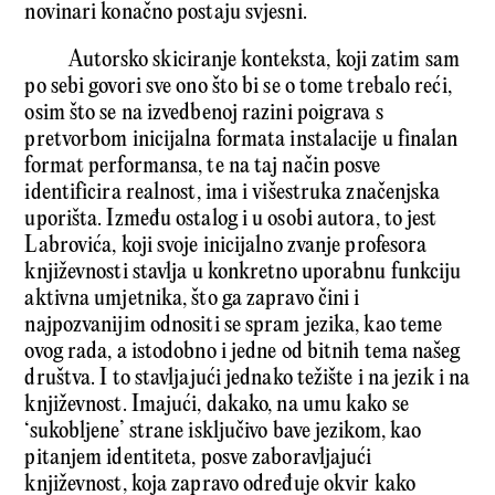
novinari konačno postaju svjesni.
Autorsko skiciranje konteksta, koji zatim sam
po sebi govori sve ono što bi se o tome trebalo reći,
osim što se na izvedbenoj razini poigrava s
pretvorbom inicijalna formata instalacije u finalan
format performansa, te na taj način posve
identificira realnost, ima i višestruka značenjska
uporišta. Između ostalog i u osobi autora, to jest
Labrovića, koji svoje inicijalno zvanje profesora
književnosti stavlja u konkretno uporabnu funkciju
aktivna umjetnika, što ga zapravo čini i
najpozvanijim odnositi se spram jezika, kao teme
ovog rada, a istodobno i jedne od bitnih tema našeg
društva. I to stavljajući jednako težište i na jezik i na
književnost. Imajući, dakako, na umu kako se
‘sukobljene’ strane isključivo bave jezikom, kao
pitanjem identiteta, posve zaboravljajući
književnost, koja zapravo određuje okvir kako