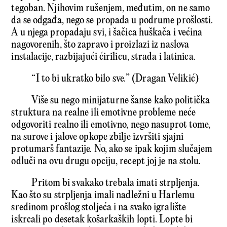
tegoban. Njihovim rušenjem, međutim, on ne samo
da se odgađa, nego se propada u podrume prošlosti.
A u njega propadaju svi, i šačica huškača i većina
nagovorenih, što zapravo i proizlazi iz naslova
instalacije, razbijajući ćirilicu, strada i latinica.
“I to bi ukratko bilo sve.” (Dragan Velikić)
Više su nego minijaturne šanse kako politička
struktura na realne ili emotivne probleme neće
odgovoriti realno ili emotivno, nego nasuprot tome,
na surove i jalove opkope zbilje izvršiti sjajni
protumarš fantazije. No, ako se ipak kojim slučajem
odluči na ovu drugu opciju, recept joj je na stolu.
Pritom bi svakako trebala imati strpljenja.
Kao što su strpljenja imali nadležni u Harlemu
sredinom prošlog stoljeća i na svako igralište
iskrcali po desetak košarkaških lopti. Lopte bi