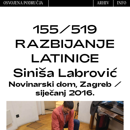
OSVOJENA PODRUČJA
ARHIV
INFO
155/519
RAZBIJANJE
LATINICE
Siniša Labrović
Novinarski dom, Zagreb
/
siječanj 2016.