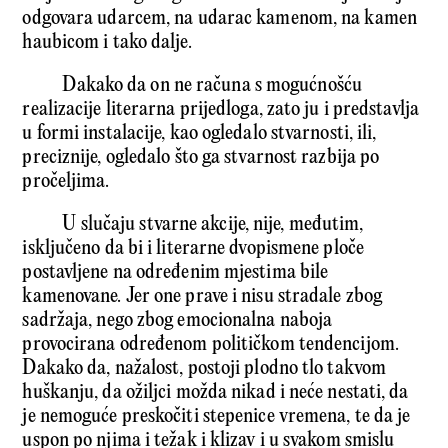
odgovara udarcem, na udarac kamenom, na kamen
haubicom i tako dalje.
Dakako da on ne računa s mogućnošću
realizacije literarna prijedloga, zato ju i predstavlja
u formi instalacije, kao ogledalo stvarnosti, ili,
preciznije, ogledalo što ga stvarnost razbija po
pročeljima.
U slučaju stvarne akcije, nije, međutim,
isključeno da bi i literarne dvopismene ploče
postavljene na određenim mjestima bile
kamenovane. Jer one prave i nisu stradale zbog
sadržaja, nego zbog emocionalna naboja
provocirana određenom političkom tendencijom.
Dakako da, nažalost, postoji plodno tlo takvom
huškanju, da ožiljci možda nikad i neće nestati, da
je nemoguće preskočiti stepenice vremena, te da je
uspon po njima i težak i klizav i u svakom smislu