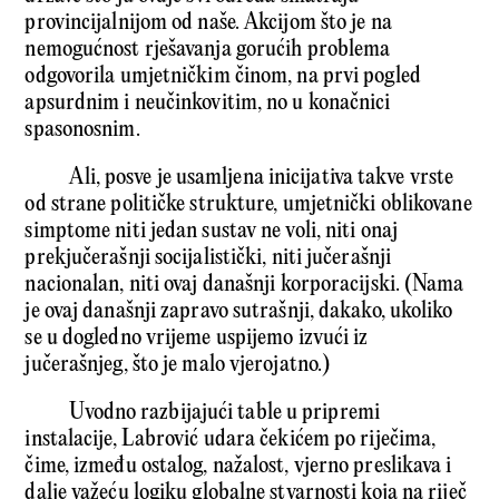
provincijalnijom od naše. Akcijom što je na
nemogućnost rješavanja gorućih problema
odgovorila umjetničkim činom, na prvi pogled
apsurdnim i neučinkovitim, no u konačnici
spasonosnim.
Ali, posve je usamljena inicijativa takve vrste
od strane političke strukture, umjetnički oblikovane
simptome niti jedan sustav ne voli, niti onaj
prekjučerašnji socijalistički, niti jučerašnji
nacionalan, niti ovaj današnji korporacijski. (Nama
je ovaj današnji zapravo sutrašnji, dakako, ukoliko
se u dogledno vrijeme uspijemo izvući iz
jučerašnjeg, što je malo vjerojatno.)
Uvodno razbijajući table u pripremi
instalacije, Labrović udara čekićem po riječima,
čime, između ostalog, nažalost, vjerno preslikava i
dalje važeću logiku globalne stvarnosti koja na riječ