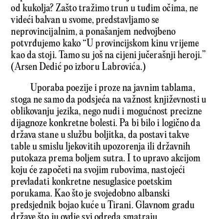
od kukolja? Zašto tražimo trun u tuđim očima, ne
videći balvan u svome, predstavljamo se
neprovincijalnim, a ponašanjem nedvojbeno
potvrđujemo kako “U provincijskom kinu vrijeme
kao da stoji. Tamo su još na cijeni jučerašnji heroji.”
(Arsen Dedić po izboru Labrovića.)
Uporaba poezije i proze na javnim tablama,
stoga ne samo da podsjeća na važnost književnosti u
oblikovanju jezika, nego nudi i mogućnost precizne
dijagnoze konkretne bolesti. Pa bi bilo i logično da
država stane u službu boljitka, da postavi takve
table u smislu ljekovitih upozorenja ili državnih
putokaza prema boljem sutra. I to upravo akcijom
koju će započeti na svojim rubovima, nastojeći
prevladati konkretne nesuglasice poetskim
porukama. Kao što je svojedobno albanski
predsjednik bojao kuće u Tirani. Glavnom gradu
države što ju ovdje svi odreda smatraju