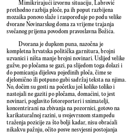
Mimikrirajući izvornu situaciju, Labrović
prethodno razbija ploče, pa ih poput razbijena
mozaika ponovo slaže i raspoređuje po podu velike
dvorane Novinarskog doma za vrijeme trajanja
svečanog prijema povodom pravoslavna Božića.
Dvorana je dupkom puna, nazočna je
kompletna hrvatska politička garnitura, brojni
uzvanici i ništa manje brojni novinari. Uslijed velike
gužve, po pločama se gazi, pa slijedom toga dolazi i
do pomicanja dijelova pojedinih ploča, čime se
djelomično ili potpuno gubi sadržaj teksta na njima.
No, dočim su gosti na početku još koliko toliko i
nastojali ne gaziti po pločama, domaćini, to jest
novinari, poglavito fotoreporteri i snimatelji,
koncentrirani na zbivanja na pozornici, gotovo na
karikaturalnoj razini, u svojevrsnom stampedu
traženja pozicije za što bolji kadar, nisu obraćali
nikakvu pažnju, očito posve nesvjesni postojanja