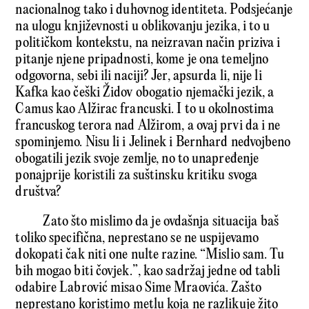
nacionalnog tako i duhovnog identiteta. Podsjećanje
na ulogu književnosti u oblikovanju jezika, i to u
političkom kontekstu, na neizravan način priziva i
pitanje njene pripadnosti, kome je ona temeljno
odgovorna, sebi ili naciji? Jer, apsurda li, nije li
Kafka kao češki Židov obogatio njemački jezik, a
Camus kao Alžirac francuski. I to u okolnostima
francuskog terora nad Alžirom, a ovaj prvi da i ne
spominjemo. Nisu li i Jelinek i Bernhard nedvojbeno
obogatili jezik svoje zemlje, no to unapređenje
ponajprije koristili za suštinsku kritiku svoga
društva?
Zato što mislimo da je ovdašnja situacija baš
toliko specifična, neprestano se ne uspijevamo
dokopati čak niti one nulte razine. “Mislio sam. Tu
bih mogao biti čovjek.”, kao sadržaj jedne od tabli
odabire Labrović misao Sime Mraovića. Zašto
neprestano koristimo metlu koja ne razlikuje žito