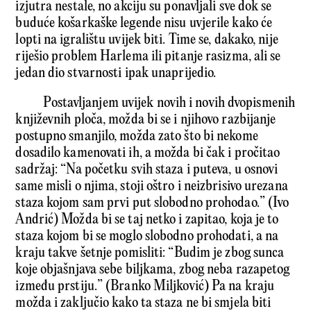
izjutra nestale, no akciju su ponavljali sve dok se
buduće košarkaške legende nisu uvjerile kako će
lopti na igralištu uvijek biti. Time se, dakako, nije
riješio problem Harlema ili pitanje rasizma, ali se
jedan dio stvarnosti ipak unaprijedio.
Postavljanjem uvijek novih i novih dvopismenih
književnih ploča, možda bi se i njihovo razbijanje
postupno smanjilo, možda zato što bi nekome
dosadilo kamenovati ih, a možda bi čak i pročitao
sadržaj: “Na početku svih staza i puteva, u osnovi
same misli o njima, stoji oštro i neizbrisivo urezana
staza kojom sam prvi put slobodno prohodao.” (Ivo
Andrić) Možda bi se taj netko i zapitao, koja je to
staza kojom bi se moglo slobodno prohodati, a na
kraju takve šetnje pomisliti: “Budim je zbog sunca
koje objašnjava sebe biljkama, zbog neba razapetog
između prstiju.” (Branko Miljković) Pa na kraju
možda i zaključio kako ta staza ne bi smjela biti