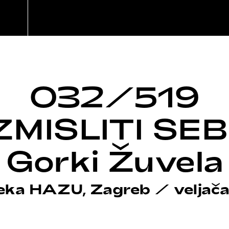
032/519
ZMISLITI SE
Gorki Žuvela
teka HAZU, Zagreb
/
veljač