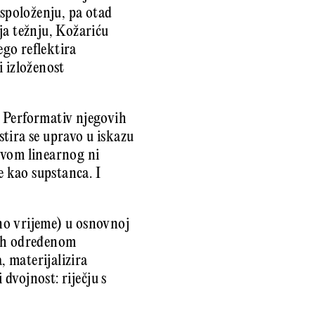
aspoloženju, pa otad
ja težnju, Kožariću
ego reflektira
i izloženost
. Performativ njegovih
tira se upravo u iskazu
tvom linearnog ni
e kao supstanca. I
no vrijeme) u osnovnoj
nih određenom
, materijalizira
 dvojnost: riječju s