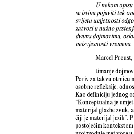
U nekom opisu m
se istina pojaviti tek 
svijetu umjetnosti odgo
zatvori u nužno prstenje
dvama dojmovima, oslobo
neizvjesnosti vremena.
Marcel Proust
timanje dojmova
Poriv za takvu otmicu n
osobne refleksije, odno
Kao definiciju jednog o
“Konceptualna je umjetno
materijal glazbe zvuk, 
čiji je materijal jezik”.
postojećim kontekstom 
proizvodnje metafore u 