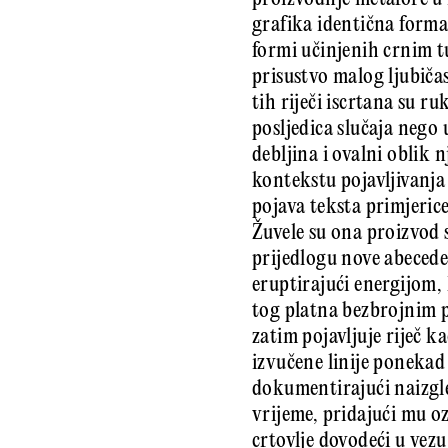
grafika identična forma
formi učinjenih crnim tuš
pri­sustvo malog ljubiča
tih riječi iscrtana su r
posljedica slučaja nego
debljina i ovalni oblik 
kontekstu pojavljivanja
pojava teksta primjeric
Žuvele su ona proizvod 
prijedlogu nove abecede
eruptirajući energijom, 
tog platna bezbrojnim p
zatim pojavljuje riječ 
izvučene linije ponekad 
dokumentirajući naizgle
vrijeme, pridajući mu oz
crtovlje dovodeći u vez