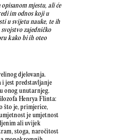
 opisanom mjestu, ali će
redi im odnos koji u
i u svijetu nauke, te ih
o svojstvo zajedničko
ru kako bi ih oteo
elinog djelovanja.
i jest predstavljanje
ru onog unutarnjeg.
ilozofa Henrya Flinta:
 što je, primjerice,
 umjetnost je umjetnost
ljenim ali uvijek
ram, stoga, naročitost
erija monokromnih