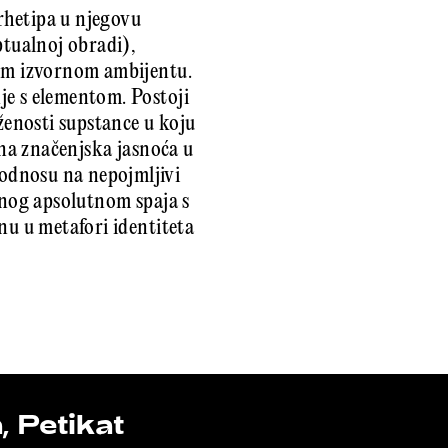
rhetipa u njegovu
ptualnoj obradi),
vom izvornom ambijentu.
je s elementom. Postoji
ženosti supstance u koju
ena značenj­ska jasnoća u
odnosu na nepojmljivi
enog apsolutnom spaja s
nu u metafori identiteta
 Petikat