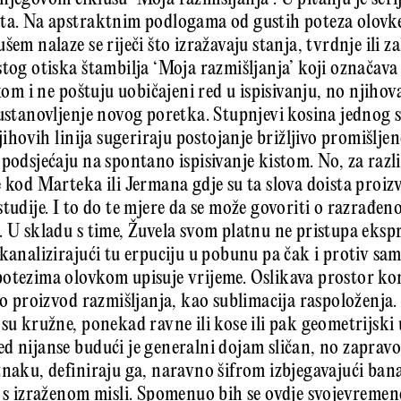
ta. Na apstraktnim podlogama od gustih poteza olovke
em nalaze se riječi što izražavaju stanja, tvrdnje ili za
stog otiska štambilja ‘Moja razmiš­ljanja’ koji označava 
ukom i ne poštuju uobičajeni red u ispisivanju, no njihov
 ustanovljenje novog poretka. Stupnjevi kosina jednog
njihovih linija sugeriraju postojanje brižljivo promišlje
 podsjećaju na spontano ispisivanje kistom. No, za raz
e kod Marteka ili Jermana gdje su ta slova doista proiz
studije. I to do te mjere da se može govoriti o razrađ
. U skladu s time, Žuvela svom platnu ne pristupa ekspr
kana­li­zirajući tu erpuciju u pobunu pa čak i protiv s
otezima olovkom upisuje vrijeme. Oslikava prostor kon
kao proizvod razmišljanja, kao sublimacija raspoloženja
su kružne, ponekad ravne ili kose ili pak geometrij­ski
d nijanse budući je generalni dojam sličan, no zapravo
naku, definiraju ga, naravno šifrom izbjegavajući bana
u s izraženom misli. Spomenuo bih se ovdje svojevremen