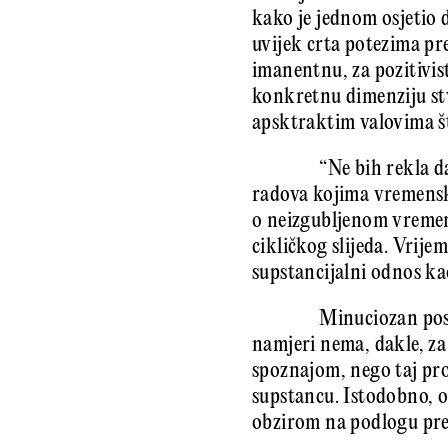
kako je jednom osjetio 
uvijek crta potezima pr
imanentnu, za pozitivis
konkretnu dimenziju stv
apsktraktim valovima št
“Ne bih rekla d
radova kojima vremenska
o neizgubljenom vremenu
cikličkog slijeda. Vrije
supstancijalni odnos ka
Minuciozan posa
namjeri nema, dakle, z
spoznajom, nego taj proc
supstancu. Istodobno, os
obzirom na podlogu pred