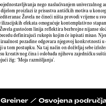
ojednostavljivanja nego naslućivanjem univerzalnog a
 dijelom proizlazi iz prisustva antičkih motiva u konce
editeranac Žuvela ne čineći ništa provodi vrijeme u s
vilizacijskih efekata omogućuje kontemplativno stapan
Žuvela gustoćom linija reflektira bezbrojne nijanse slo
becedu definirajući rukopis kojim će ispisati misao. Nj
izualnost pozadine odgovara njegovoj konkretnosti u 
ji u tom postupku. Na taj način on doživljaj sebe izlož
esu kreativnog čina i oslobađa njihovu zajedničku sušti
jući žig: ‘Moja razmišljanja’.
 Greiner / Osvojena područja,