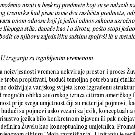
ožemo nizati u beskraj predmete koji su se nalazili na
onog trenutka kad pisac uzme dva različita predmeta, od
vara onom odnosu koji je jedini odnos zakona uzročnost
 lijepoga stila; dapače kao i u životu, pošto stopi jedn
dit će njihovu zajedničku suštinu spojivši ih u metafo
,
U traganju za izgubljenim vremenom
 neizvjesnosti vremena uokviruje prostor i proces Žuv
e treba propitivati, budući temeljna potreba umjetnika 
sno doživljaja vanjskog svijeta kroz izgrađenu struktu
d mogućih oblika autorskog izraza citiram američkog f
st prije svega umjetnost čiji su meterijal pojmovi, kao
a budući su poj­movi usko vezani za jezik, konceptualna
 Prisustvo jezika bilo konkretnom izjavom ili pak neizjav­
definira Žuvelu kao konceptualnog umjetnika. Promat
njegovom ciklusu ‘Moja razmišljanja’. U pitanju je s