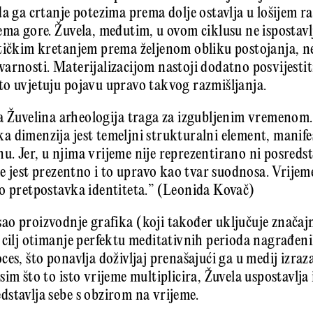
da ga crtanje potezima prema dolje ostavlja u lošijem r
ema gore. Žuvela, međutim, u ovom ciklusu ne ispostavl
tičkim kretanjem prema že­ljenom obliku postojanja, n
arnosti. Materijalizacijom nastoji dodatno posvijestit
o uvjetuju pojavu upravo takvog razmišljanja.
a Žuvelina arheologija traga za izgubljenim vremenom
 dimenzija jest temeljni strukturalni element, manifes
. Jer, u njima vrijeme nije reprezentirano ni posreds
me jest prezentno i to upravo kao tvar suodnosa. Vrijem
o pretpostavka identiteta.” (Leonida Kovač)
o proizvodnje grafika (koji također uključuje značaj
a cilj otimanje perfektu meditativnih perioda nagrađe
es, što ponavlja doživljaj prenašajući ga u medij izraza
im što to isto vrijeme multiplicira, Žuvela uspostavlja i
stavlja sebe s obzirom na vrijeme.