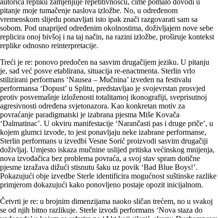
autorica repliku zamjenjuje repetitivnošću, čime pomalo dovodi u
pitanje moje tumačenje naslova izložbe. No, u određenom
vremenskom slijedu ponavljati isto ipak znači razgovarati sam sa
sobom. Pod unaprijed određenim okolnostima, doživljajem nove sebe
replicira onoj bivšoj i na taj način, na razini izložbe, proširuje kontekst
replike odnosno reinterpretacije.
Treći je re: ponovo predočen na sasvim drugačijem jeziku. U pitanju
je, sad već posve etablirana, situacija re-enactmenta. Sterlin vrlo
stilizirani performans ‘Nausea – Mučnina’ izveden na festivalu
performansa ‘Dopust’ u Splitu, predstavljao je svojevrstan prosvjed
protiv posvemašnje izloženosti totalitarnoj ikonografiji, sveprisutnoj
agresivnosti određena svjetonazora. Kao konkretan motiv za
povraćanje paradigmatski je izabrana pjesma Miše Kovača
‘Dalmatinac’. U okviru manifestacije ‘Narančasti pas i druge priče’, u
kojem glumci izvode, to jest ponavljaju neke izabrane performanse,
Sterlin performans u izvedbi Vesne Sorić proizvodi sasvim drugačiji
doživljaj. Umjesto iskaza mučnine uslijed pritiska većinskog mnijenja,
nova izvođačica bez problema povraća, a svoj stav spram dotične
pjesme izražava dižući stisnutu šaku uz povik ‘Bad Blue Boys!’.
Pokazujući obje izvedbe Sterle identificira mogućnost suštinske razlike
primjerom dokazujući kako ponovljeno postaje opozit inicijalnom.
Četvrti je re: u brojnim dimenzijama naoko sličan trećem, no u svakoj
se od njih bitno razlikuje. Sterle izvodi performans ‘Nova staza do