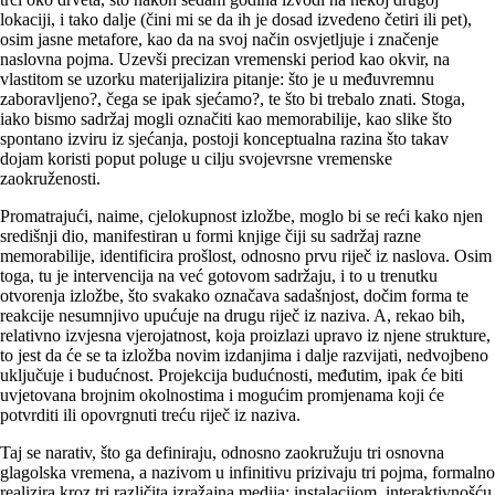
lokaciji, i tako dalje (čini mi se da ih je dosad izvedeno četiri ili pet),
osim jasne metafore, kao da na svoj način osvjetljuje i značenje
naslovna pojma. Uzevši precizan vremenski period kao okvir, na
vlastitom se uzorku materijalizira pitanje: što je u međuvremnu
zaboravljeno?, čega se ipak sjećamo?, te što bi trebalo znati. Stoga,
iako bismo sadržaj mogli označiti kao memorabilije, kao slike što
spontano izviru iz sjećanja, postoji konceptualna razina što takav
dojam koristi poput poluge u cilju svojevrsne vremenske
zaokruženosti.
Promatrajući, naime, cjelokupnost izložbe, moglo bi se reći kako njen
središnji dio, manifestiran u formi knjige čiji su sadržaj razne
memorabilije, identificira prošlost, odnosno prvu riječ iz naslova. Osim
toga, tu je intervencija na već gotovom sadržaju, i to u trenutku
otvorenja izložbe, što svakako označava sadašnjost, dočim forma te
reakcije nesumnjivo upućuje na drugu riječ iz naziva. A, rekao bih,
relativno izvjesna vjerojatnost, koja proizlazi upravo iz njene strukture,
to jest da će se ta izložba novim izdanjima i dalje razvijati, nedvojbeno
uključuje i budućnost. Projekcija budućnosti, međutim, ipak će biti
uvjetovana brojnim okolnostima i mogućim promjenama koji će
potvrditi ili opovrgnuti treću riječ iz naziva.
Taj se narativ, što ga definiraju, odnosno zaokružuju tri osnovna
glagolska vremena, a nazivom u infinitivu prizivaju tri pojma, formalno
realizira kroz tri različita izražajna medija: instalacijom, interaktivnošću