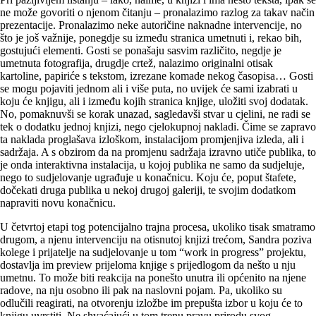
ne može govoriti o njenom čitanju – pronalazimo razlog za takav način
prezentacije. Pronalazimo neke autoričine naknadne intervencije, no
što je još važnije, ponegdje su između stranica umetnuti i, rekao bih,
gostujući elementi. Gosti se ponašaju sasvim različito, negdje je
umetnuta fotografija, drugdje crtež, nalazimo originalni otisak
kartoline, papiriće s tekstom, izrezane komade nekog časopisa… Gosti
se mogu pojaviti jednom ali i više puta, no uvijek će sami izabrati u
koju će knjigu, ali i između kojih stranica knjige, uložiti svoj dodatak.
No, pomaknuvši se korak unazad, sagledavši stvar u cjelini, ne radi se
tek o dodatku jednoj knjizi, nego cjelokupnoj nakladi. Čime se zapravo
ta naklada proglašava izloškom, instalacijom promjenjiva izleda, ali i
sadržaja. A s obzirom da na promjenu sadržaja izravno utiče publika, to
je onda interaktivna instalacija, u kojoj publika ne samo da sudjeluje,
nego to sudjelovanje ugrađuje u konačnicu. Koju će, poput štafete,
dočekati druga publika u nekoj drugoj galeriji, te svojim dodatkom
napraviti novu konačnicu.
U četvrtoj etapi tog potencijalno trajna procesa, ukoliko tisak smatramo
drugom, a njenu intervenciju na otisnutoj knjizi trećom, Sandra poziva
kolege i prijatelje na sudjelovanje u tom “work in progress” projektu,
dostavlja im preview prijeloma knjige s prijedlogom da nešto u nju
umetnu. To može biti reakcija na ponešto unutra ili općenito na njene
radove, na nju osobno ili pak na naslovni pojam. Pa, ukoliko su
odlučili reagirati, na otvorenju izložbe im prepušta izbor u koju će to
knjigu uvrstiti. Ne shvaćajući u tom trenu pravu prirodu svog