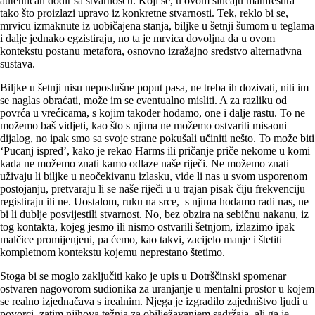
autentičan dodir sa stvarnošću. Koji se, u ovom slučaju manifestira
tako što proizlazi upravo iz konkretne stvarnosti. Tek, reklo bi se,
mrvicu izmaknute iz uobičajena stanja, biljke u šetnji šumom u teglama
i dalje jednako egzistiraju, no ta je mrvica dovoljna da u ovom
kontekstu postanu metafora, osnovno izražajno sredstvo alternativna
sustava.
Biljke u šetnji nisu neposlušne poput pasa, ne treba ih dozivati, niti im
se naglas obraćati, može im se eventualno misliti. A za razliku od
povrća u vrećicama, s kojim također hodamo, one i dalje rastu. To ne
možemo baš vidjeti, kao što s njima ne možemo ostvariti misaoni
dijalog, no ipak smo sa svoje strane pokušali učiniti nešto. To može biti
‘Pucanj ispred’, kako je rekao Harms ili pričanje priče nekome u komi
kada ne možemo znati kamo odlaze naše riječi. Ne možemo znati
uživaju li biljke u neočekivanu izlasku, vide li nas u svom usporenom
postojanju, pretvaraju li se naše riječi u u trajan pisak čiju frekvenciju
registiraju ili ne. Uostalom, ruku na srce, s njima hodamo radi nas, ne
bi li dublje posvijestili stvarnost. No, bez obzira na sebičnu nakanu, iz
tog kontakta, kojeg jesmo ili nismo ostvarili šetnjom, izlazimo ipak
malčice promijenjeni, pa ćemo, kao takvi, zacijelo manje i štetiti
kompletnom kontekstu kojemu neprestano štetimo.
Stoga bi se moglo zaključiti kako je upis u Dotrščinski spomenar
ostvaren nagovorom sudionika za uranjanje u mentalni prostor u kojem
se realno izjednačava s irealnim. Njega je izgradilo zajedništvo ljudi u
povorci, zatim njihova težnja za obilježavanjem sadržaja, ali ga je