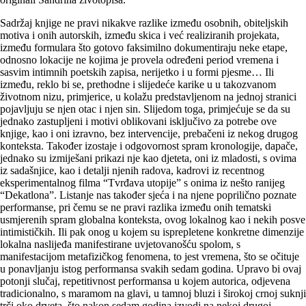
Sadržaj knjige ne pravi nikakve razlike između osobnih, obiteljskih
motiva i onih autorskih, između skica i već realiziranih projekata,
između formulara što gotovo faksimilno dokumentiraju neke etape,
odnosno lokacije ne kojima je provela određeni period vremena i
sasvim intimnih poetskih zapisa, nerijetko i u formi pjesme… Ili
između, reklo bi se, prethodne i slijedeće karike u u takozvanom
životnom nizu, primjerice, u kolažu predstavljenom na jednoj stranici
pojavljuju se njen otac i njen sin. Slijedom toga, primjećuje se da su
jednako zastupljeni i motivi oblikovani isključivo za potrebe ove
knjige, kao i oni izravno, bez intervencije, prebačeni iz nekog drugog
konteksta. Također izostaje i odgovornost spram kronologije, dapače,
jednako su izmiješani prikazi nje kao djeteta, oni iz mladosti, s ovima
iz sadašnjice, kao i detalji njenih radova, kadrovi iz recentnog
eksperimentalnog filma “Tvrđava utopije” s onima iz nešto ranijeg
“Dekatlona”. Listanje nas također sjeća i na njene poprilično poznate
performanse, pri čemu se ne pravi razlika između onih tematski
usmjerenih spram globalna konteksta, ovog lokalnog kao i nekih posve
intimističkih. Ili pak onog u kojem su isprepletene konkretne dimenzije
lokalna naslijeđa manifestirane uvjetovanošću spolom, s
manifestacijom metafizičkog fenomena, to jest vremena, što se očituje
u ponavljanju istog performansa svakih sedam godina. Upravo bi ovaj
potonji slučaj, repetitivnost performansa u kojem autorica, odjevena
tradicionalno, s maramom na glavi, u tamnoj bluzi i širokoj crnoj suknji
trči oko drveta, što nakon sedam godina izvodi na nekoj drugoj