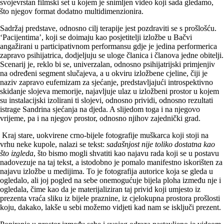
svojevrstan filmski set u kojem je snimljen video koji sada gledamo,
što njegov format dodatno multidimenzionira.
Sadržaj predstave, odnosno cilj terapije jest pozdraviti se s prošlošću.
‘Pacijentima’, koji se doimaju kao posjetitelji izložbe u Bačvi
angažirani u participativnom performansu gdje je jedina performerica
zapravo psihijatrica, dodjeljuju se uloge članica i članova jedne obitelji.
Scenarij je, reklo bi se, univerzalan, odnosno psihijatrijski primjenjiv
na određeni segment slučajeva, a u okviru izložbene cjeline, čiji je
naziv zapravo eufemizam za sjećanje, predstavljajući introspektivno
skidanje slojeva memorije, najavljuje ulaz u izložbeni prostor u kojem
su instalacijski izolirani ti slojevi, odnosno prividi, odnosno rezultati
istrage Sandrina sjećanja na djeda. A slijedom toga i na njegovo
vrijeme, pa i na njegov prostor, odnosno njihov zajednički grad.
Kraj stare, uokvirene crno-bijele fotografije muškarca koji stoji na
vrhu neke kupole, nalazi se tekst:
sadašnjost nije toliko dostatna kao
što izgleda
, što bismo mogli shvatiti kao najavu rada koji se u postavu
nadovezuje na taj tekst, a istodobno je pomalo manifestno iskorišten za
najavu izložbe u medijima. To je fotografija autorice koja se gleda u
ogledalo, ali joj pogled na sebe onemogućuje bijela ploha između nje i
ogledala, čime kao da je materijaliziran taj privid koji umjesto iz
prezenta vraća sliku iz bijele praznine, iz cjelokupna prostora prošlosti
koju, dakako, lakše u sebi možemo vidjeti kad nam se isključi prezent.