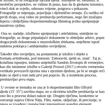
te uzorke, to su fotografije njezina djeda. Snimljene su, međutim, iz
neobične perspektive, ne vidimo ih jasno, kao da ih gledamo kriomice,
vireći dok se svjetlo, odnosno vrijeme, poigrava s prikazom.
Fotografije se mijenjaju, pojavljuju i djelomično nestaju. Za razliku od
prvih dvaju, ovaj video ne predstavlja performans, nego širi izražajnu
lepezu i obilježjima eksperimentalnoga filmskog jezika upotpunjuje
narativnu cjelinu.
Ona se, nadalje, izložbeno upotpunjuje i artefaktima, snimljene su
fotografije, uz druge pripadajuće dokumente iz obiteljske arhive, poput
dragocjenih dokumenata u muzeološkim zbirkama, smještene ispod
staklena poklopca i ambijentalno osvijetljene.
Također tiho osvijetljen, na postamentu je izložen i objekt u
formatu
artistbooka
, pod imenom ‘Zaboraviti, sjetiti se, znati’. Taj je,
kolažima ispunjen, intimno umjetnički Sandrin životopis ili vremeplov,
kao dio istoimene izložbe u Galeriji Prozori (201?.) otvorio vremensku
vertikalu povezavši njezina sina s njezinim djedom, pa bi se moglo reći
kako se djed u tom radu prvi put pojavio. Ili, u kontekstu procesa,
predstavljao prvu etapu.
U ovome se trenutku ne zna je li eksperimentalni film
Oživjeti
djeda
(15′ 35”) završna etapa, no u okvirima izložbe predstavlja se kao
ono što u procesu dolazi nakon nje. Drugim riječima, konkretno se
ostvaruje najava Olivie Nițiș. Film, naime, uključuje, ili preciznije, iz
njega su izvađeni i instalacijski interpretirani pojedini elementi.