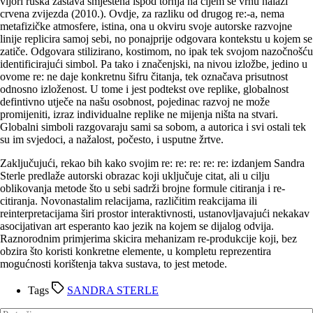
vijori ruska zastava smještena ispod tornja na čijem se vrhu nalazi
crvena zvijezda (2010.). Ovdje, za razliku od drugog re:-a, nema
metafizičke atmosfere, istina, ona u okviru svoje autorske razvojne
linije replicira samoj sebi, no ponajprije odgovara kontekstu u kojem se
zatiče. Odgovara stilizirano, kostimom, no ipak tek svojom nazočnošću
identificirajući simbol. Pa tako i značenjski, na nivou izložbe, jedino u
ovome re: ne daje konkretnu šifru čitanja, tek označava prisutnost
odnosno izloženost. U tome i jest podtekst ove replike, globalnost
defintivno utječe na našu osobnost, pojedinac razvoj ne može
promijeniti, izraz individualne replike ne mijenja ništa na stvari.
Globalni simboli razgovaraju sami sa sobom, a autorica i svi ostali tek
su im svjedoci, a nažalost, počesto, i usputne žrtve.
Zaključujući, rekao bih kako svojim re: re: re: re: re: izdanjem Sandra
Sterle predlaže autorski obrazac koji uključuje citat, ali u cilju
oblikovanja metode što u sebi sadrži brojne formule citiranja i re-
citiranja. Novonastalim relacijama, različitim reakcijama ili
reinterpretacijama širi prostor interaktivnosti, ustanovljavajući nekakav
asocijativan art esperanto kao jezik na kojem se dijalog odvija.
Raznorodnim primjerima skicira mehanizam re-produkcije koji, bez
obzira što koristi konkretne elemente, u kompletu reprezentira
mogućnosti korištenja takva sustava, to jest metode.
Tags
SANDRA STERLE