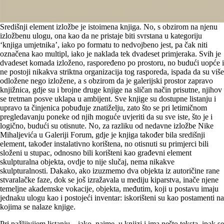
Središnji element izložbe je istoimena knjiga. No, s obzirom na njenu
izložbenu ulogu, ona kao da ne pristaje biti svrstana u kategoriju
‘knjiga umjetnika’, iako po formatu to nedvojbeno jest, pa čak niti
označena kao multipl, iako je naklada tek dvadeset primjeraka. Svih je
dvadeset komada izloženo, raspoređeno po prostoru, no budući uopće i
ne postoji nikakva striktna organizacija tog rasporeda, ispada da su više
odložene nego izložene, a s obzirom da je galerijski prostor zapravo
knjižnica, gdje su i brojne druge knjige na sličan način prisutne, njihov
se tretman posve uklapa u ambijent. Sve knjige su dostupne listanju i
upravo ta činjenica pobuđuje znatiželju, zato što se pri letimičnom
pregledavanju poneke od njih moguće uvjeriti da su sve iste, što je i
logično, budući su otisnute. No, za razliku od nedavne izložbe Nike
Mihaljevića u Galeriji Forum, gdje je knjiga također bila središnji
element, također instalativno korištena, no otisnuti su primjerci bili
složeni u stupac, odnosno bili korišteni kao građevni element
skulpturalna objekta, ovdje to nije slučaj, nema nikakve
skulpturalnosti. Dakako, ako izuzmemo dva objekta iz autoričine rane
stvaralačke faze, dok se još izražavala u mediju kiparstva, inače njene
temeljne akademske vokacije, objekta, međutim, koji u postavu imaju
jednaku ulogu kao i postojeći inventar: iskorišteni su kao postamenti na
kojima se nalaze knjige.
Pri pažljivijem listanju – iako, naime, u knjizi i ima nešto teksta, ipak se