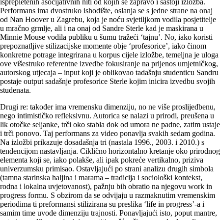
isprepletenih asocijativnih niti od kojih se zapravo i sastoji izložba.
Performans ima dvostruko ishodište, oslanja se s jedne strane na onaj
od Nan Hoover u Zagrebu, koja je noću svjetiljkom vodila posjetitelje
u mračno grmlje, ali i na onaj od Sandre Sterle kad je maskirana u
Minnie Mouse vodila publiku u šumu tražeći ‘tajnu’. No, iako koristi
prepoznatljive stilizacijske momente obje ‘profesorice’, iako činom
konkretne potrage integrirana u korpus cijele izložbe, temeljna je uloga
ove višestruko referentne izvedbe fokusiranje na prijenos umjetničkog,
autorskog utjecaja – input koji je oblikovao tadašnju studenticu Sandru
postaje output sadašnje profesorice Sterle kojim inicira izvedbu svojih
studenata.
Drugi re: također ima vremensku dimenziju, no ne više proslijedbenu,
nego intimističko refleksivnu. Autorica se nalazi u prirodi, preušena u
lik otočke seljanke, trči oko stabla dok od umora ne padne, zatim ustaje
i trči ponovo. Taj performans za video ponavlja svakih sedam godina.
Na izložbi prikazuje dosadašnja tri (nastala 1996., 2003. i 2010.) s
tendencijom nastavljanja. Ciklično horizontalno kretanje oko prirodnog
elementa koji se, iako polakše, ali ipak pokreće vertikalno, priziva
univerzumsku primisao. Ostav­ljajući po strani analizu drugih simbola
(tamna starinska haljina i marama – tradicija i sociološki kontekst,
rodna i lokalna uvjetovanost), pažnju bih obratio na njegovu work in
progress formu. S obzirom da se odvijaju u razmaknutim vremenskim
periodima ti preformansi stilizirana su preslika ‘life in progress’-a i
samim time uvode dimenziju trajnosti. Ponavljajući isto, poput mantre,