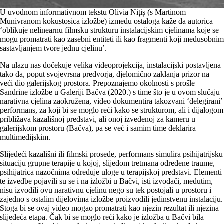
U uvodnom informativnom tekstu Olivia Nițiș (s Martinom
Munivranom kokustosica izložbe) između ostaloga kaže da autorica
‘oblikuje nelinearnu filmsku strukturu instalacijskim cjelinama koje se
mogu promatrati kao zasebni entiteti ili kao fragmenti koji međusobnim
sastavljanjem tvore jednu cjelinu’.
Na ulazu nas dočekuje velika videoprojekcija, instalacijski postavljena
tako da, poput svojevrsna predvorja, djelomično zaklanja prizor na
veći dio galerijskog prostora. Prepoznajemo okolnosti s prošle
Sandrine izložbe u Galeriji Bačva (2020.) s time što je u ovom slučaju
narativna cjelina zaokružena, video dokumentira takozvani ‘delegirani’
performans, za koji bi se moglo reći kako se strukturom, ali i dijalogom
približava kazališnoj predstavi, ali onoj izvedenoj za kameru u
galerijskom prostoru (Bačva), pa se već i samim time deklarira
multimedijskim.
Slijedeći kazališni ili filmski prosede, performans simulira psihijatrijsku
situaciju grupne terapije u kojoj, slijedom tretmana određene traume,
psihijatrica nazočnima određuje uloge u terapijskoj predstavi. Elementi
te izvedbe pojavili su se i na izložbi u Bačvi, isti izvođači, međutim,
nisu izvodili ovu narativnu cjelinu nego su tek postojali u prostoru i
zajedno s ostalim dijelovima izložbe proizvodili jedinstvenu instalaciju.
Stoga bi se ovaj video mogao promatrati kao njezin rezultat ili njezina
slijedeća etapa. Čak bi se moglo reći kako je izložba u Bačvi bila