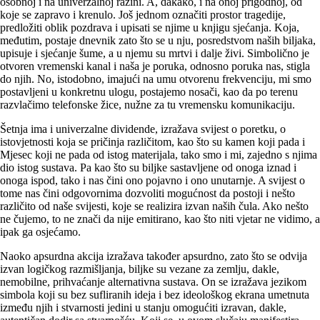
osobnoj i na univerzalnoj razini. A, dakako, i na onoj prigodnoj, od
koje se zapravo i krenulo. Još jednom označiti prostor tragedije,
predložiti oblik pozdrava i upisati se njime u knjigu sjećanja. Koja,
međutim, postaje dnevnik zato što se u nju, posredstvom naših biljaka,
upisuje i sjećanje šume, a u njemu su mrtvi i dalje živi. Simbolično je
otvoren vremenski kanal i naša je poruka, odnosno poruka nas, stigla
do njih. No, istodobno, imajući na umu otvorenu frekvenciju, mi smo
postavljeni u konkretnu ulogu, postajemo nosači, kao da po terenu
razvlačimo telefonske žice, nužne za tu vremensku komunikaciju.
Šetnja ima i univerzalne dividende, izražava svijest o poretku, o
istovjetnosti koja se pričinja različitom, kao što su kamen koji pada i
Mjesec koji ne pada od istog materijala, tako smo i mi, zajedno s njima
dio istog sustava. Pa kao što su biljke sastavljene od onoga iznad i
onoga ispod, tako i nas čini ono pojavno i ono unutarnje. A svijest o
tome nas čini odgovornima dozvoliti mogućnost da postoji i nešto
različito od naše svijesti, koje se realizira izvan naših čula. Ako nešto
ne čujemo, to ne znači da nije emitirano, kao što niti vjetar ne vidimo, a
ipak ga osjećamo.
Naoko apsurdna akcija izražava također apsurdno, zato što se odvija
izvan logičkog razmišljanja, biljke su vezane za zemlju, dakle,
nemobilne, prihvaćanje alternativna sustava. On se izražava jezikom
simbola koji su bez sufliranih ideja i bez ideološkog ekrana umetnuta
između njih i stvarnosti jedini u stanju omogućiti izravan, dakle,