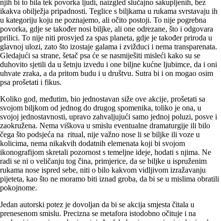
njih bi to bila tek povorka ljudi, naizgled slučajno sakupljenih, bez
ikakva obilježja pripadnosti. Teglice s biljkama u rukama svrstavaju ih
u kategoriju koju ne poznajemo, ali očito postoji. To nije pogrebna
povorka, gdje se također nosi biljke, ali one odrezane, što i odgovara
prilici. To nije niti prosvjed za spas planeta, gdje je također priroda u
glavnoj ulozi, zato što izostaje galama i zvižduci i nema transparenata.
Gledajući sa strane, šetač psa će se nasmiješiti misleći kako su se
duhovito sjetili da u šetnju izvedu i one biljne kućne ljubimce, da i oni
uhvate zraka, a da pritom budu i u društvu. Sutra bi i on mogao osim
psa prošetati i fikus.
Koliko god, međutim, bio jednostavan siže ove akcije, prošetati sa
svojom biljkom od jednog do drugog spomenika, toliko je ona, u
svojoj jednostavnosti, upravo zahvaljujući samo jednoj poluzi, posve i
zaokružena. Nema viškova u smislu eventualne dramaturgije ili bilo
čega što podsjeća na ritual, nije važno nose li se biljke ili voze u
kolicima, nema nikakvih dodatnih elemenata koji bi svojom
ikonografijom skretali pozornost s temeljne ideje, hodati s njima. Ne
radi se ni o veličanju tog čina, primjerice, da se biljke u ispruženim
rukama nose ispred sebe, niti o bilo kakvom vidljivom izražavanju
pijeteta, kao što ne moramo biti iznad groba, da bi se u mislima obratili
pokojnome.
Jedan autorski potez je dovoljan da bi se akcija smjesta čitala u
prenesenom smislu. Precizna se metafora istodobno očituje i na