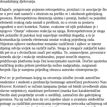
dosadašnjeg djelovanja.
Dapače, poigravanje pojmom retrospektiva, proizlazi i iz asocijacije što
se u prvi mah nameće s obzirom na prefiks re i okolnosti galerijskog
prostora. Retrospektivna dimenzija uistinu i postoji, budući su pojedini
elementi svakog rada nastali u prošlosti, no u ovom su postavu
ugrađeni u novi kontekst. Naime, svakome od njih pridodano je i
njegovo ‘čitanje’ odnosno reakcija na njega. Retrospektivnost je stoga
tek polazište ili putokaz koji najavljuje središnji događaj, a to je
komunikacija između elemenata unutar svakog pojedinog rada.
Slijedom njihove međusobne te­matske različitosti i njihov se interni
dijalog odvija uvijek na različit način. Stoga je moguće zaključiti kako
tih pet re-a s dvotočkom znači pet replika. Te, ustanovljene, poveznice
između akcije i reakcije strukturalno, poput nosećih stupova,
pridržavaju platformu koja čini konceptualni nazivnik. Dočim upotreba
različitog jezika pritom predstavlja nužnu nadgradnju, razgranati
brojnik čija je namjena prijedlog obrasca autorske reinterpretacije.
Prvi re: je performans kojeg na otvorenju izložbe izvode autoričine
studentice i studenti a predstavlja hommage autoričinoj profesorici Nan
Hoover. Koristeći se ručnim lampama (jedan od bitnih izvedbenih alata
slavne umjetnice), maskirani performeri (maska kao karakterističan
Sterlin alat) posjetitelje uvode u središnji, zamračeni dio galerijskog
prostora. Na taj način kao da svi zajedno ulaze u avanturu simbolične
potrage za različitim poveznicama svojevrsnog networka sačinjenog od