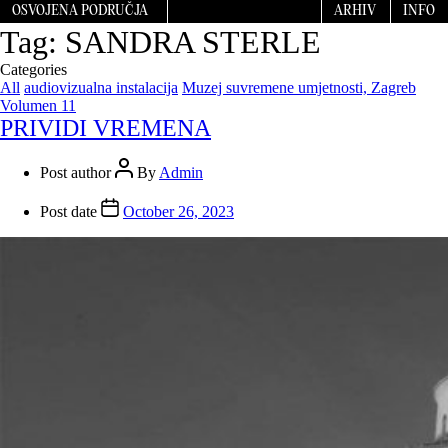
OSVOJENA PODRUČJA
ARHIV
INFO
Tag:
SANDRA STERLE
Categories
All
audiovizualna instalacija
Muzej suvremene umjetnosti, Zagreb
Volumen 11
PRIVIDI VREMENA
Post author
By
Admin
Post date
October 26, 2023