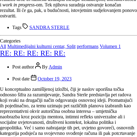
i
work in progress
-om. Tek njihova suradnja ostvaruje konačan
rezultat. Ili će ga, pak, u budućnosti, istovjetnim sudjelovanjem ponovo
ostvariti.
Tags
SANDRA STERLE
Categories
All
Multimedijalni kulturni centar, Split
performans
Volumen 1
RE: RE: RE: RE: RE:
Post author
By
Admin
Post date
October 19, 2023
U konceptualno zamišljenoj izložbi, čiji je naslov uporišna točka
odnosno šifra za razumijevanje, Sandra Sterle predstavlja pet radova
koji svaki na drugačiji način odgovaraju osnovnoj ideji. Promatrajući
ih pojedinačno, za temu uzimaju pet različitih planova izabranih kao
reprezentativni okvir autoričina osobna interesa – umjetnička
naobrazba kroz poziciju mentora, intimni refleks univerzalne ali i
socijalne uvjetovanosti, društveni kontekst, lokalna politika i
geopolitika. Već i samo nabrajanje tih pet, uvjetno govoreći, osnovnih
kategorija podsjeća na svojevrsno svođenje računa ili pak potcrtavanje