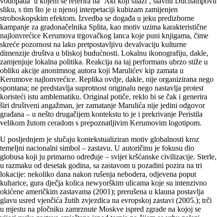
vodopada’ u kojem se referira na ‘Akt koji silazi’, slavnu Duchampovu
sliku, s tim što je u njenoj interpetaciji kubizam zamijenjen
stroboskopskim efektom. Izvedba se događa u jeku predizborne
kampanje za grado­načelnika Splita, kao motiv uzima karakteristične
naj­lonvrećice Kerumova trgovačkog lanca koje puni knjigama, čime
skreće pozornost na lako pretpostavljivu devalvaciju kulturne
dimenzije društva u bliskoj budućnosti. Lokalnu ikonografiju, dakle,
zamjenjuje lokalna politika. Reakcija na taj performans ubrzo stiže u
obliku akcije anonimnog autora koji Marulićev kip zamata u
Kerumove najlonvrećice. Replika ovdje, dakle, nije organizirana nego
spontana; ne predstavlja suprotnost originalu nego nastavlja protest
koristeći istu amblematiku. Original potiče, reklo bi se čak i generira
širi društveni angažman, jer zamatanje Marulića nije jedini odgovor
građana – u nešto drugačijem kontekstu to je i prekrivanje Peristila
velikom žutom ceradom s prepoznatljivim Kerumovim logotipom.
U posljednjem je slučaju kontekstualiziran motiv globalnosti kroz
temeljni nacionalni simbol – zastavu. U autoričinu je fokusu dio
globusa koji ju primarno određuje – svijet kršćanske civilizacije. Sterle,
u razmaku od desetak godina, sa zastavom u pozadini pozira na tri
lokacije: nekoliko dana nakon rušenja nebodera, odjevena poput
kuharice, gura dječja kolica newyorškim ulicama koje su intenzivno
oki­ćene američkim zastavama (2001); prerušena u klauna postavlja
glavu usred vjenčića žutih zvjezdica na evropskoj zastavi (2005.); trči
u mjestu na pločniku zamrznute Moskve ispred zgrade na kojoj se