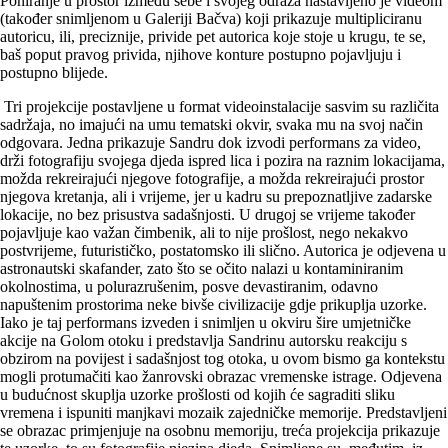
Poniranje u prostor između sebe i svojeg odraza nastavljeno je videom
(također snimljenom u Galeriji Bačva) koji prikazuje multipliciranu
autoricu, ili, preciznije, privide pet autorica koje stoje u krugu, te se,
baš poput pravog privida, njihove konture postupno pojavljuju i
postupno blijede.
Tri projekcije postavljene u format videoinstalacije sasvim su različita
sadržaja, no imajući na umu tematski okvir, svaka mu na svoj način
odgovara. Jedna prikazuje Sandru dok izvodi performans za video,
drži fotografiju svojega djeda ispred lica i pozira na raznim lokacijama,
možda rekreirajući njegove fotografije, a možda rekreirajući prostor
njegova kretanja, ali i vrijeme, jer u kadru su prepoznatljive zadarske
lokacije, no bez prisustva sadašnjosti. U drugoj se vrijeme također
pojavljuje kao važan čimbenik, ali to nije prošlost, nego nekakvo
postvrijeme, futurističko, postatomsko ili slično. Autorica je odjevena u
astronautski skafander, zato što se očito nalazi u kontaminiranim
okolnostima, u polurazrušenim, posve devastiranim, odavno
napuštenim prostorima neke bivše civilizacije gdje prikuplja uzorke.
Iako je taj performans izveden i snimljen u okviru šire umjetničke
akcije na Golom otoku i predstavlja Sandrinu autorsku reakciju s
obzirom na povijest i sadašnjost tog otoka, u ovom bismo ga kontekstu
mogli protumačiti kao žanrovski obrazac vremenske istrage. Odjevena
u budućnost skuplja uzorke prošlosti od kojih će sagraditi sliku
vremena i ispuniti manjkavi mozaik zajedničke memorije. Predstavljeni
se obrazac primjenjuje na osobnu memoriju, treća projekcija prikazuje