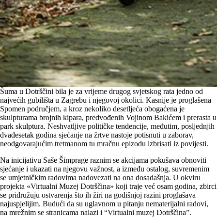
Šuma u Dotrščini bila je za vrijeme drugog svjetskog rata jedno od
najvećih gubilišta u Zagrebu i njegovoj okolici. Kasnije je proglašena
Spomen područjem, a kroz nekoliko desetljeća obogaćena je
skulpturama brojnih kipara, predvođenih Vojinom Bakićem i prerasta u
park skulptura. Neshvatljive političke tendencije, međutim, posljednjih
dvadesetak godina sjećanje na žrtve nastoje potisnuti u zaborav,
neodgovarajućim tretmanom tu mračnu epizodu izbrisati iz povijesti.
Na inicijativu Saše Šimprage raznim se akcijama pokušava obnoviti
sjećanje i ukazati na njegovu važnost, a između ostalog, suvremenim
se umjetničkim radovima nadovezati na ona dosadašnja. U okviru
projekta «Virtualni Muzej Dotrščina» koji traje već osam godina, zbirci
se pridružuju ostvarenja što ih žiri na godišnjoj razini proglašava
najuspjelijim. Budući da su uglavnom u pitanju nematerijalni radovi,
na mrežnim se stranicama nalazi i “Virtualni muzej Dotrščina”.