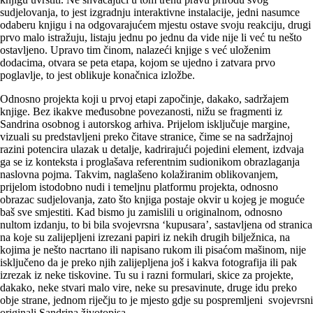
sudjelovanja, to jest izgradnju interaktivne instalacije, jedni nasumce
odaberu knjigu i na odgovarajućem mjestu ostave svoju reakciju, drugi
prvo malo istražuju, listaju jednu po jednu da vide nije li već tu nešto
ostavljeno. Upravo tim činom, nalazeći knjige s već uloženim
dodacima, otvara se peta etapa, kojom se ujedno i zatvara prvo
poglavlje, to jest oblikuje konačnica izložbe.
Odnosno projekta koji u prvoj etapi započinje, dakako, sadržajem
knjige. Bez ikakve međusobne povezanosti, nižu se fragmenti iz
Sandrina osobnog i autorskog arhiva. Prijelom isključuje margine,
vizuali su predstavljeni preko čitave stranice, čime se na sadržajnoj
razini potencira ulazak u detalje, kadrirajući pojedini element, izdvaja
ga se iz konteksta i proglašava referentnim sudionikom obrazlaganja
naslovna pojma. Takvim, naglašeno kolažiranim oblikovanjem,
prijelom istodobno nudi i temeljnu platformu projekta, odnosno
obrazac sudjelovanja, zato što knjiga postaje okvir u kojeg je moguće
baš sve smjestiti. Kad bismo ju zamislili u originalnom, odnosno
nultom izdanju, to bi bila svojevrsna ‘kupusara’, sastavljena od stranica
na koje su zalijepljeni izrezani papiri iz nekih drugih bilježnica, na
kojima je nešto nacrtano ili napisano rukom ili pisaćom mašinom, nije
isključeno da je preko njih zalijepljena još i kakva fotografija ili pak
izrezak iz neke tiskovine. Tu su i razni formulari, skice za projekte,
dakako, neke stvari malo vire, neke su presavinute, druge idu preko
obje strane, jednom riječju to je mjesto gdje su pospremljeni svojevrsni
originali Sandrina životopisa.