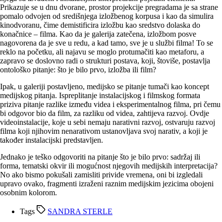
Prikazuje se u dnu dvorane, prostor projekcije pregradama je sa strane
pomalo odvojen od središnjega izložbenog korpusa i kao da simulira
kinodvoranu, čime demistificira izložbu kao sredstvo dolaska do
konačnice – filma. Kao da je galerija zatečena, izložbom posve
nagovorena da je sve u redu, a kad tamo, sve je u službi filma! To se
reklo na početku, ali najavu se moglo protumačiti kao metaforu, a
zapravo se doslovno radi o strukturi postava, koji, štoviše, postavlja
ontološko pitanje: što je bilo prvo, izložba ili film?
Ipak, u galeriji postavljeno, medijsko se pitanje tumači kao koncept
medijskog pitanja. Ispreplitanje instalacijskog i filmskog formata
priziva pitanje razlike između videa i eksperimentalnog filma, pri čemu
bi odgovor bio da film, za razliku od videa, zahtijeva razvoj. Ovdje
videoinstalacije, koje u sebi nemaju narativni razvoj, ostvaruju razvoj
filma koji njihovim nenarativom ustanovljava svoj narativ, a koji je
također instalacijski predstavljen.
Jednako je teško odgovoriti na pitanje što je bilo prvo: sadržaj ili
forma, tematski okvir ili mogućnost njegovih medijskih interpretacija?
No ako bismo pokušali zamisliti privide vremena, oni bi izgledali
upravo ovako, fragmenti izraženi raznim medijskim jezicima obojeni
osobnim kolorom.
Tags
SANDRA STERLE