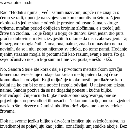
www.dotrscina.hr
Rad “Hodati s njima”, već i samim nazivom, uopće i ne znajući o
čemu se radi, upućuje na svojevrsnu komemorativnu šetnju. Njene
okolnosti s jedne strane određuje prostor, odnosno šuma, s druge
vrijeme, mračan period obilježen brojnim zločinima, a s treće ljudi,
žrtve tih zločina. To je šetnja u kojoj će duhovi živih jedan dio puta
proći s duhovima mrtvih, izvijestiti ih o tome da nisu zaboravljeni. Taj
bi razgovor mogla čuti i šuma, ona, naime, zna da u masakru nema
nevinih, da se i nju, poput nijemog svjedoka, po tome pamti. Hodanje
njenim stazama mogla bi protumačiti kao razumijevanje tereta što ga
svjedočanstvo nosi, a koji samim time već postaje nešto lakši.
No, Sandra Sterle ide korak dalje i prvotnom metafizičkom ozračju
komemorativne šetnje dodaje konkretan medij putem kojeg će se
komunikacija odvijati. Koji uključuje te okolnosti i predlaže se kao
jedini na kojem bi se ona uopće i mogla odvijati. U najavnom tekstu,
naime, Sandra poziva da se na događaj ponesu i kućne biljke.
Prihvaćajući činjenicu da biljke međusobno razgovaraju, one se
pojavljuju kao prevodioci ili nosači naše komunikacije, one su svjedoci
nas kao što i drveće u šumi simbolično doživljavamo kao svjedoke
žrtvama.
Dok na svome jeziku biljke s drvećem izmijenjuju svjedočanstva, na
izvedbenoj se pojavljuju kao jedini označitelji umjetničke akcije. Bez