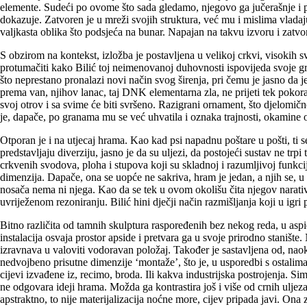
elemente. Sudeći po ovome što sada gledamo, njegovo ga jučerašnje i pr
dokazuje. Zatvoren je u mreži svojih struktura, već mu i mislima vladaju
valjkasta oblika što podsjeća na bunar. Napajan na takvu izvoru i zatvo
S obzirom na kontekst, izložba je postavljena u velikoj crkvi, visoki
protumačiti kako Bilić toj neimenovanoj duhovnosti ispovijeda svoje gri
što neprestano pronalazi novi način svog širenja, pri čemu je jasno da j
prema van, njihov lanac, taj DNK elementarna zla, ne prijeti tek pokorav
svoj otrov i sa svime će biti svršeno. Razigrani ornament, što djelomičn
je, dapače, po granama mu se već uhvatila i oznaka trajnosti, okamine oni
Otporan je i na utjecaj hrama. Kao kad psi napadnu poštare u pošti, ti se 
predstavljaju diverziju, jasno je da su uljezi, da postojeći sustav ne 
crkvenih svodova, ploha i stupova koji su skladnoj i razumljivoj funkc
dimenzija. Dapače, ona se uopće ne sakriva, hram je jedan, a njih se, u
nosača nema ni njega. Kao da se tek u ovom okolišu čita njegov narativ
uvriježenom rezoniranju. Bilić hini dječji način razmišljanja koji u igr
Bitno različita od tamnih skulptura raspoređenih bez nekog reda, u aspida
instalacija osvaja prostor apside i pretvara ga u svoje prirodno staništ
izravnava u valoviti vodoravan položaj. Također je sastavljena od, naok
nedvojbeno prisutne dimenzije ‘montaže’, što je, u usporedbi s ostalim
cijevi izvađene iz, recimo, broda. Ili kakva industrijska postrojenja. 
ne odgovara ideji hrama. Možda ga kontrastira još i više od crnih uljeza,
apstraktno, to nije materijalizacija noćne more, cijev pripada javi. On