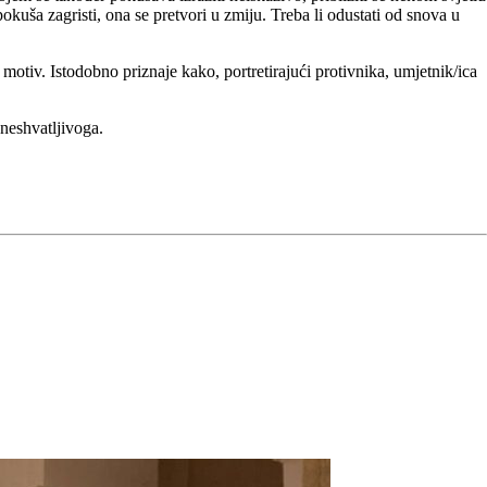
okuša zagristi, ona se pretvori u zmiju. Treba li odustati od snova u
 motiv. Istodobno priznaje kako, portretirajući protivnika, umjetnik/ica
neshvatljivoga.