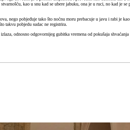
stvarnošću, kao u snu kad se ubere jabuku, ona je u ruci, no kad je se p
snova, nego pobjeđuje tako što noćnu moru prebacuje u javu i rabi je kao
što takvu pobjedu sudac ne registrira.
 izlaza, odnosno odgovornijeg gubitka vremena od pokušaja shvaćanja 