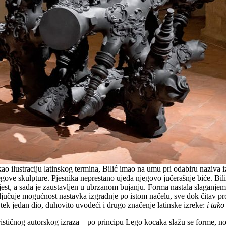
 ilustraciju latinskog termina, Bilić imao na umu pri odabiru naziva izl
ove skulpture. Pjesnika neprestano ujeda njegovo jučerašnje biće. Bili
 jest, a sada je zaustavljen u ubrzanom bujanju. Forma nastala slaganje
ljučuje mogućnost nastavka izgradnje po istom načelu, sve dok čitav pros
e tek jedan dio, duhovito uvodeći i drugo značenje latinske izreke:
i tak
rističnog autorskog izraza – po principu Lego kocaka slažu se forme, no 