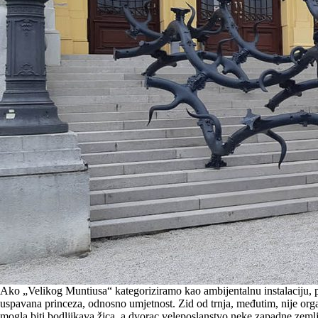
Ako „Velikog Muntiusa“ kategoriziramo kao ambijentalnu instalaciju, pr
uspavana princeza, odnosno umjetnost. Zid od trnja, međutim, nije organ
mogla biti bodljikava žica, a dvorac veleposlanstvo neke zapadne zeml