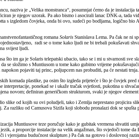
ancu, naziva je „Velika monstranca“, posumnjat ćemo da je instalacija 
nificiran je njegov uzorak. Pa ako bismo i asocirali lanac DNK-a, tada 
otta s izgledom čovjeka, onda bi ovo, sudeći po bodljama, logično bio 
 znanstvenofantastičnog romana
Solaris
Stanislava Lema. Pa čak ne ni sp
 Pojednostavljeno, radi se o tome kako ljudi ne bi trebali pokušavati shv
a svijest ljudi.
sa što im ga je Solaris telepatski ubacio, tako se i mi u stvarnosti sve
ti da se složimo s Muntiusom u tome kako gubimo vrijeme pokušavajući.
apokon pojaviti taj princ, poljupcem nas probuditi, pa će nestati trnja.
ljskih komada plastike, pa osim što izgleda prijeteće i što je čovjek pred
ne interpretacije, ponekad se i ukaže tračak svjetlosti, pukotina u shvać
enjena novom; definiran generičkom strukturom, svaki je njegov eleme
dio slike od kojih su ovi poludjeli, tako i Zemlja neprestano projicira 
kraj. Za razliku od Camusova Sizifa koji slobodu pronalazi dok se spušt
lizacija Muntiusove teze poručuje kako je gubitak vremena shvatiti umje
jezik, a proporcije instalacije na velik angažman, što svjedoči tome da B
juči i vjerojatna budućnost skulpture.) Pa čak na gotovo i doslovnoj raz