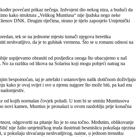
također povećani prikaz nečega. Izdvojeni dio nekog niza, a budući da
vidimo kako struktura „Velikog Muntiusa“ nije ljudska nego neke
Alienov DNK. Drugim riječima, strano je tijelo zaposjelo Umjetnički
oredan, tek se na jednome mjestu tumači njegova heretika
atiti neshvatljivo, da je to gubitak vremena. Što se u romanu odnosi na
 slabije uspijevamo obraniti od posljedica onoga što ubacujemo u naš
 No za razliku od likova na Solarisu koji mogu pobjeći natrag na
 njim bespomoćan, taj je artefakt i ustanovljen nalik dotičnom doživljaju
anju kako je ovaj svijet i sve u njemu najgore što može biti, pa kad mu
nt nadomjestiv.
slike od kojih normalan čovjek poludi. U tom bi se smislu Muntiusova
a po novi kamen, Muntius je pronalazi u ovom razdoblju prije konačna
tnost, odgovoriti na pitanje što je to ona točno. Međutim, oblikovanje
ilić nije žalio umjetničkog truda ilustrirati besmislicu pokušaja njezina
ini, u pokušaju shvaćanja neshvatljivog, naime, u jednom trenutku