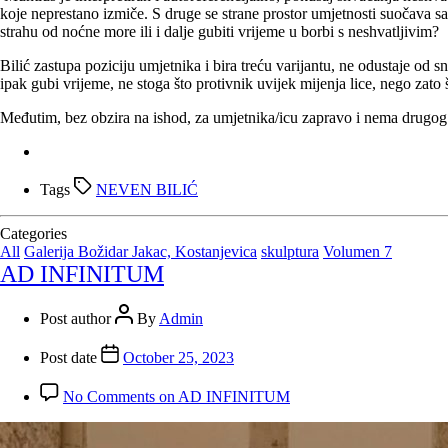
koje neprestano izmiče. S druge se strane prostor umjetnosti suočava sa 
strahu od noćne more ili i dalje gubiti vrijeme u borbi s neshvatljivim?
Bilić zastupa poziciju umjetnika i bira treću varijantu, ne odustaje od 
ipak gubi vrijeme, ne stoga što protivnik uvijek mijenja lice, nego zato 
Međutim, bez obzira na ishod, za umjetnika/icu zapravo i nema drugog
Tags
NEVEN BILIĆ
Categories
All
Galerija Božidar Jakac, Kostanjevica
skulptura
Volumen 7
AD INFINITUM
Post author
By
Admin
Post date
October 25, 2023
No Comments
on AD INFINITUM