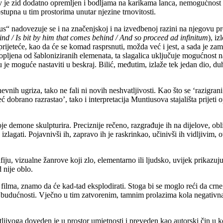
 je zid dodatno opremljen i bodljama na karikama lanca, nemogućnost shv
stupna u tim prostorima unutar njezine trnovitosti.
ius“ nadovezuje se i na značenjskoj i na izvedbenoj razini na njegovu p
ind / Is bit by him that comes behind / And so proceed ad infinitum
), i
a prijeteće, kao da će se komad rasprsnuti, možda već i jest, a sada je z
opljena od šabloniziranih elemenata, ta slagalica uključuje mogućnost n
nju je moguće nastaviti u beskraj. Bilić, međutim, izlaže tek jedan dio, 
evnih ugriza, tako ne fali ni novih neshvatljivosti. Kao što se ‘razigra
eć dobrano razrastao’, tako i interpretacija Muntiusova stajališta prije
oje demone skulpturira. Preciznije rečeno, razgrađuje ih na dijelove, obl
 izlagati. Pojavnivši ih, zapravo ih je raskrinkao, učinivši ih vidljivim,
iju, vizualne žanrove koji zlo, elementarno ili ljudsko, uvijek prikazuj
 nije oblo.
ilma, znamo da će kad-tad eksplodirati. Stoga bi se moglo reći da crne, d
budućnosti. Vječno u tim zatvorenim, tamnim prolazima kola negativna en
ljivoga doveden je u prostor umjetnosti i preveden kao autorski čin u ko