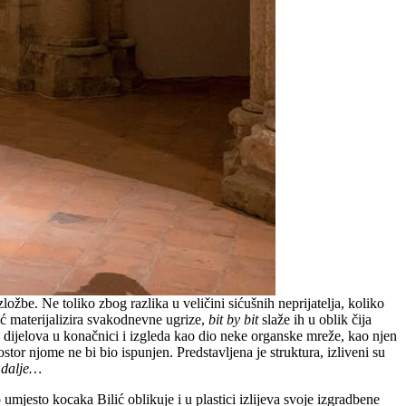
ožbe. Ne toliko zbog razlika u veličini sićušnih neprijatelja, koliko
ć materijalizira svakodnevne ugrize,
bit by bit
slaže ih u oblik čija
m dijelova u konačnici i izgleda kao dio neke organske mreže, kao njen
tor njome ne bi bio ispunjen. Predstavljena je struktura, izliveni su
o dalje…
umjesto kocaka Bilić oblikuje i u plastici izlijeva svoje izgradbene