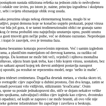
postupkom nastala stilizirana rešetka na jednom zidu to nedvojbeno
i odakle one izviru, po istom je, naime, principu izgrađena i skulptura
 sebi i svijetu obznanjuje oblik svog usuda.
 oznaka preuzima ulogu nekog elementarnog hrama, moglo bi se
vatljivi, poput demona koje se konačno uspjelo prokazati, poput virusa
var bila još gora, ti se tamni trodimenzionalni oblici ne granaju samo
kog će trena probušiti onu najnježniju unutarnju opnu, pustiti unutra
na gusti trnoviti grm nečije psihe, već se dobrano razrastao. Neprobojan
 trajat će zauvijek, ovo je trenutna faza.
ituma
besramno koturaju posvećenim mjestom. Već i samim izgledom
 hrama, a plastičnim materijalom od drevnog kamena, za razliku od
njenja. Da kontrast ne može biti veći, svjedoči i njihova montažna
ištavao, uljezu hram ipak treba, kao i bilo kojem virusu, uostalom, bez
no satkani apsurd kojeg tek drevni ambijent postavlja nasuprot
oj uporabi, pa rezultat ne repezentira model, nego ‘nešto iz mašte’.
jera trideset centimetara. Dugačka desetak metara, a visoka skoro tri,
o svetogrđe: cijev započinje u dubini prostora, čini dva kruga, zatim se
omadi povezani vrlo vidljivim, stiliziranim ‘kvačicama’. Osim
u, spone su postale jednakopravni dio, stiče se dojam nekakve velike
nim spojkama, zahvaljujući obliku cijev izgleda kao crijevo, dvostruko
 otpadnici, od kojih se zapravo i ne može braniti, ali ovo više nije
 neke goleme infastrukture što započinje i završava u beskraju.