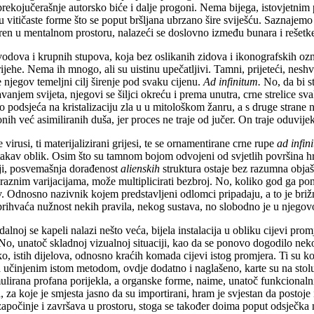
ekojučerašnje autorsko biće i dalje progoni. Nema bijega, istovjetnim 
 vitičaste forme što se poput bršljana ubrzano šire sviješću. Saznajemo 
ren u mentalnom prostoru, nalazeći se doslovno između bunara i rešetke,
h svodova i krupnih stupova, koja bez oslikanih zidova i ikonografskih
jehe. Nema ih mnogo, ali su uistinu upečatljivi. Tamni, prijeteći, nesh
e njegov temeljni cilj širenje pod svaku cijenu.
Ad infinitum.
No, da bi st
anjem svijeta, njegovi se šiljci okreću i prema unutra, crne strelice sva
o podsjeća na kristalizaciju zla u u mitološkom žanru, a s druge strane 
h već asimiliranih duša, jer proces ne traje od jučer. On traje oduvijek i
virusi, ti materijalizirani grijesi, te se ornamentirane crne rupe
ad infin
trpi takav oblik. Osim što su tamnom bojom odvojeni od svjetlih površina
iji, posvemašnja dorađenost
alienskih
struktura ostaje bez razumna objaš
 raznim varijacijama, može multiplicirati bezbroj. No, koliko god ga pon
. Odnosno nazivnik kojem predstavljeni odlomci pripadaju, a to je briž
i prihvaća nužnost nekih pravila, nekog sustava, no slobodno je u njegov
lnoj se kapeli nalazi nešto veća, bijela instalacija u obliku cijevi prom
e. No, unatoč skladnoj vizualnoj situaciji, kao da se ponovo dogodilo nek
o, istih dijelova, odnosno kraćih komada cijevi istog promjera. Ti su k
a učinjenim istom metodom, ovdje dodatno i naglašeno, karte su na stol
Simulirana profana porijekla, a organske forme, naime, unatoč funkcional
 za koje je smjesta jasno da su importirani, hram je svjestan da postoje i
a započinje i završava u prostoru, stoga se također doima poput odsječka