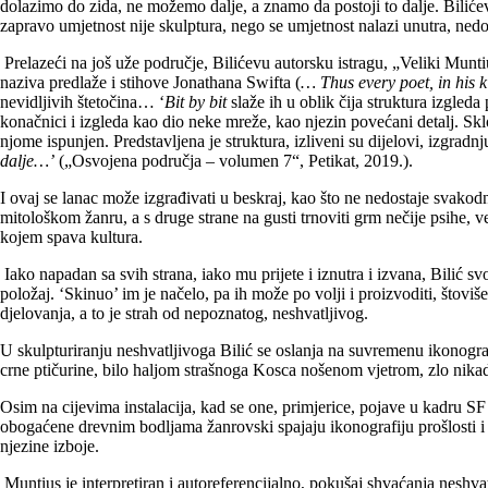
dolazimo do zida, ne možemo dalje, a znamo da postoji to dalje. Bilićev
zapravo umjetnost nije skulptura, nego se umjetnost nalazi unutra, nedo
Prelazeći na još uže područje, Bilićevu autorsku istragu, „Veliki Munt
naziva predlaže i stihove Jonathana Swifta (
… Thus every poet, in his k
nevidljivih štetočina… ‘
Bit by bit
slaže ih u oblik čija struktura izgled
konačnici i izgleda kao dio neke mreže, kao njezin povećani detalj. Skl
njome ispunjen. Predstavljena je struktura, izliveni su dijelovi, izgrad
dalje…’
(„Osvojena područja – volumen 7“, Petikat, 2019.).
I ovaj se lanac može izgrađivati u beskraj, kao što ne nedostaje svakodn
mitološkom žanru, a s druge strane na gusti trnoviti grm nečije psihe, v
kojem spava kultura.
Iako napadan sa svih strana, iako mu prijete i iznutra i izvana, Bilić sv
položaj. ‘Skinuo’ im je načelo, pa ih može po volji i proizvoditi, štoviše
djelovanja, a to je strah od nepoznatog, neshvatljivog.
U skulpturiranju neshvatljivoga Bilić se oslanja na suvremenu ikonograf
crne ptičurine, bilo haljom strašnoga Kosca nošenom vjetrom, zlo nikad
Osim na cijevima instalacija, kad se one, primjerice, pojave u kadru SF f
obogaćene drevnim bodljama žanrovski spajaju ikonografiju prošlosti i 
njezine izboje.
Muntius je interpretiran i autoreferencijalno, pokušaj shvaćanja neshvat