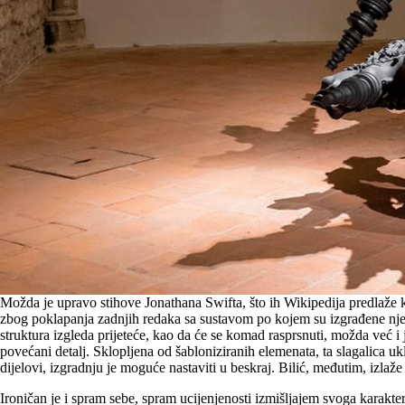
Možda je upravo stihove Jonathana Swifta, što ih Wikipedija predlaže kao
zbog poklapanja zadnjih redaka sa sustavom po kojem su izgrađene njeg
struktura izgleda prijeteće, kao da će se komad rasprsnuti, možda već i
povećani detalj. Sklopljena od šabloniziranih elemenata, ta slagalica uk
dijelovi, izgradnju je moguće nastaviti u beskraj. Bilić, međutim, izlaž
Ironičan je i spram sebe, spram ucijenjenosti izmišljajem svoga karakte