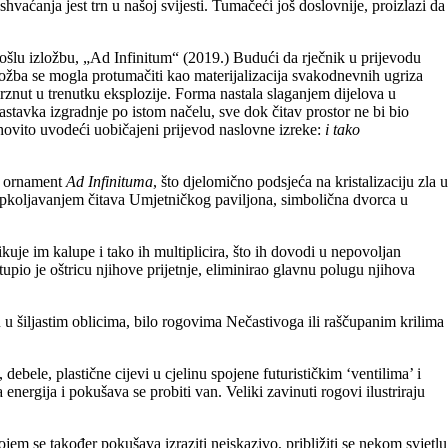
aćanja jest trn u našoj svijesti. Tumačeći još doslovnije, proizlazi da
rošlu izložbu, „Ad Infinitum“ (2019.) Budući da rječnik u prijevodu
zložba se mogla protumačiti kao materijalizacija svakodnevnih ugriza
amrznut u trenutku eksplozije. Forma nastala slaganjem dijelova u
astavka izgradnje po istom načelu, sve dok čitav prostor ne bi bio
duhovito uvodeći uobičajeni prijevod naslovne izreke:
i tako
ni ornament
Ad Infinituma
, što djelomično podsjeća na kristalizaciju zla u
ti opkoljavanjem čitava Umjetničkog paviljona, simbolična dvorca u
ikuje im kalupe i tako ih multiplicira, što ih dovodi u nepovoljan
 otupio je oštricu njihove prijetnje, eliminirao glavnu polugu njihova
u u šiljastim oblicima, bilo rogovima Nečastivoga ili raščupanim krilima
ebele, plastične cijevi u cjelinu spojene futurističkim ‘ventilima’ i
ergija i pokušava se probiti van. Veliki zavinuti rogovi ilustriraju
jem se također pokušava izraziti neiskazivo, približiti se nekom svjetlu