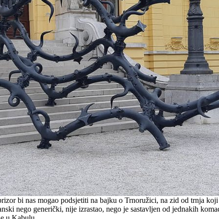
izor bi nas mogao podsjetiti na bajku o Trnoružici, na zid od trnja ko
ski nego generički, nije izrastao, nego je sastavljen od jednakih komad
je u Kabulu.