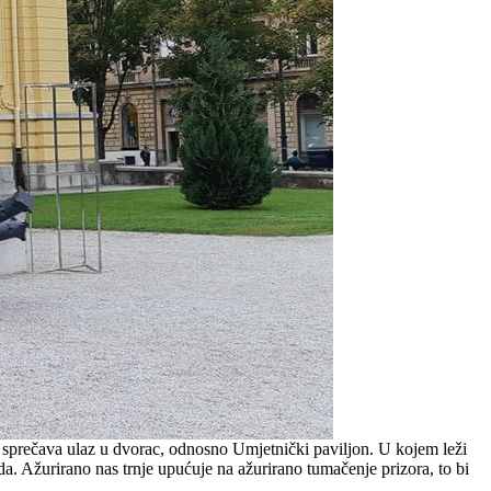
ji sprečava ulaz u dvorac, odnosno Umjetnički paviljon. U kojem leži
a. Ažurirano nas trnje upućuje na ažurirano tumačenje prizora, to bi