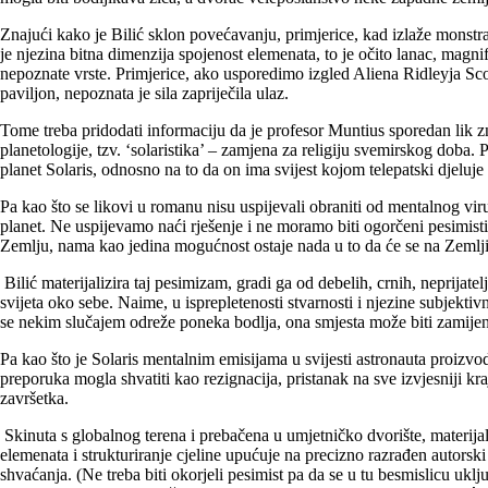
Znajući kako je Bilić sklon povećavanju, primjerice, kad izlaže monstr
je njezina bitna dimenzija spojenost elemenata, to je očito lanac, mag
nepoznate vrste. Primjerice, ako usporedimo izgled Aliena Ridleyja Sc
paviljon, nepoznata je sila zapriječila ulaz.
Tome treba pridodati informaciju da je profesor Muntius sporedan lik
planetologije, tzv. ‘solaristika’ – zamjena za religiju svemirskog doba.
planet Solaris, odnosno na to da on ima svijest kojom telepatski djeluje n
Pa kao što se likovi u romanu nisu uspijevali obraniti od mentalnog viru
planet. Ne uspijevamo naći rješenje i ne moramo biti ogorčeni pesimis
Zemlju, nama kao jedina mogućnost ostaje nada u to da će se na Zemlji n
Bilić materijalizira taj pesimizam, gradi ga od debelih, crnih, neprijate
svijeta oko sebe. Naime, u isprepletenosti stvarnosti i njezine subjektiv
se nekim slučajem odreže poneka bodlja, ona smjesta može biti zamij
Pa kao što je Solaris mentalnim emisijama u svijesti astronauta proizvo
preporuka mogla shvatiti kao rezignacija, pristanak na sve izvjesniji 
završetka.
Skinuta s globalnog terena i prebačena u umjetničko dvorište, materija
elemenata i strukturiranje cjeline upućuje na precizno razrađen autorski 
shvaćanja. (Ne treba biti okorjeli pesimist pa da se u tu besmislicu ukl