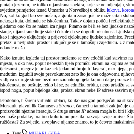
plutaju jezerom, ne toliko nijansirana spektra, koje se ne mijenjaju, sim
svjetlost primjerice iznad Utmarka u Norveškoj u obliku
lukova
,
koron
No, koliko god bio svemoćan, algoritam zasad još ne može crtati slobo
nekoga kuta, doimaju se iskošenima. Takav dojam potiču i reflektirajuće
gledamo ono što se nalazi iza njega. Pitamo se bi li se bez ljudske nazo
stanje, nijansirane linije stale i čekale da se dogodi prisutnost. Ljuds
kao i njegovo uključenje u prijevod cjelokupne ljudske zajednice. Preciz
prelazi u ne/ljudski prostor i uključuje se u tamošnju zajednicu. Uz 
odande mašu.
Kako iznutra izgleda taj prostor možemo se osvjedočiti kad stavimo na g
mjestu, a oko nas, poput nebeskih tijela promiču ekrani na kojima se tak
tjelesnosti, njegov je prikaz tek jedan od brojnih ‘layera’, oko njega,
međutim, izgubili svoju pravokutnost zato što je ona odgovorna njihovoj
vidljiva s druge strane bezdimenzionalnog tijela kojim i dalje prolaze li
iskošenosti ne poštuje, reklo bi se, zajedničku orbitu, nego pristižu sa 
ispod nogu, poput bijeloga kita, prolazi ekran neke IP adrese sasvim nj
Istodobno, ti šareni virtualni oblaci, koliko nas god podsjećali na sliko
Mersault, glavni lik Camusova
Stranca
, čameći u tamnici zaključuje da
proizvoditi njezine iteracije. S druge strane
IP
adresa mogla bi biti i kl
sve naše podatke, pratimo koloriranu presliku razvoja svoje arhive. Što
ružičasta? Za svijetle, sivoplave nijanse znamo, to je četvrto maksimir
Tags
MIHAEL GIBA