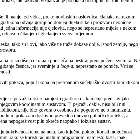
ni kolaži, interaktivne vizualizacije podataka dostupnih na Internetu u
iše ili manje, od videa, preko novinskih naslovnica, članaka na raznim
 grafikona odvaja gornji od donjeg dijela slike i proizvodi neobične
iti jedna informacija nije cjelovita, nego se neprestano miješa s nekom
a, odnosno čitanjem i gledanjem svega odjednom.
jeska, tako su i ovi, iako više ne traže dokaze dolje, ispod zemlje, nego
prostoru.
ana na tri središnja ekrana i podsjeća na beskraj prenapučena svemira. Ne
ibanje čestica, jer svemir je u
loop
-u, neprestano se pomiče. Vrti se
arnosti.
jihovih prikaza, poput ikona na pretrpanom sučelju što dvostrukim klikom
 gdje se pejzaž koristio namjesto grafikona – kamenje predstavljalo
 njegovim koordinatnim sustavom. Ti pejzaži, dakle, nisu bili niti
enzibilitetom, nije bilo govora o osobnosti a pogotovo ne o intimizmu.
pastoralnim prikazom doslovno preveden dnevno politički kontekst, a
njena nepogrešivost pilu okreće naopako i fokusira sustav.
raju pokrivenost teme na netu, kao ključnu polugu koristi mogućnost
utim, iako se koristi računalnim programom namjesto kista, ipak