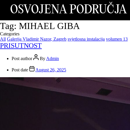
OSVOJENA PODRUČJA
Tag:
MIHAEL GIBA
Categories
All
Galerija Vladimir Nazor, Zagreb
svjetlosna instalacija
volumen 13
PRISUTNOST
Post author
By
Admin
Post date
August 26, 2025