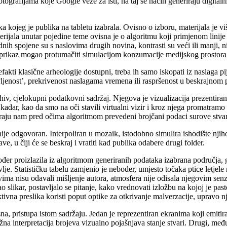
fotografijama koje Google veže za isti, na taj se način generiraju digital
ka kojeg je publika na tabletu izabrala. Ovisno o izboru, materijala je v
erijala unutar pojedine teme ovisna je o algoritmu koji primjenom linije
nih spojene su s naslovima drugih novina, kontrasti su veći ili manji, n
se prikaz mogao protumačiti simulacijom konzumacije medijskog prostor
efakti klasične arheologije dostupni, treba ih samo iskopati iz naslaga pi
vljenost’, prekrivenost naslagama vremena ili raspršenost u beskrajnom 
 Arhiv, cjelokupni podatkovni sadržaj. Njegova je vizualizacija prezentir
ar, kao da smo na oči stavili virtualni vizir i kroz njega promatramo g
riraju nam pred očima algoritmom prevedeni brojčani podaci surove stv
en nije odgovoran. Interpoliran u mozaik, istodobno simulira ishodište n
ve, u čiji će se beskraj i vratiti kad publika odabere drugi folder.
akođer proizlazila iz algoritmom generiranih podataka izabrana područja,
lje. Statističku tabelu zamjenio je neboder, umjesto točaka ptice letjele
 Motivima nisu odavali mišljenje autora, atmosfera nije odisala njegovim s
tao slikar, postavljalo se pitanje, kako vrednovati izložbu na kojoj je 
ektivna preslika koristi poput optike za otkrivanje malverzacije, upravo 
na, pristupa istom sadržaju. Jedan je reprezentiran ekranima koji emiti
a interpretacija brojeva vizualno pojašnjava stanje stvari. Drugi, međ