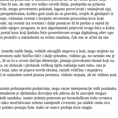
na bi nas, da nije sve toliko ravnih linija, podsjetila na polarnu
 ovih, mogu povremeno pulsirati, lagano povećavati i smanjivati sjaj.
spektivama, koliko god znali da su pravilni, uvijek ih gledajući iz
 taman, virtualan svemir s brojnim otvorenim prozorima kroz koje
ode
, taj svemir iza svemira i dalje pomicao ili bi prešao u
stand by
ratilo njegov program, to jest algoritamski prijevod svoga bića u kolor,
ra portal kroz koji ljudsko biće posredstvom svoga digitalnog
alter ega
ranom promiče u mimohodu sa svima ostalima, čak mu se učini da mu
između naših linija, velikih okruglih stupova u boji, nego stojimo na
rostoru naše fizičko biće i dalje prisutno, vidimo ga, no nestalo mu je
a
, ili su to u ovom slučaju dimenzije, plutaju pravokutni ekrani koji su,
, no dolazak i prolazak velikog tijela zaklanja nam ruku, ona je
u boja, tako ni pojava novih ekrana, raznih veličina i stupnjeva
 kad se nalazimo usred prazna prostora, vidimo stopala, ali ne vidimo pod,
aznim pohranjenim podatcima, nego razne interpretacije istih podataka.
 Virtualnom je djelatniku dovoljna tek adresa da bi zauvijek mogao
jedinih sanduka, sustav jednim potezom po kronološkom redu svrstava
 smo tako neočekivano zelenu zamijenili crvenom, pa odakle onda ova
je polako postaju žute, kako se sunce probija kroz maglu.