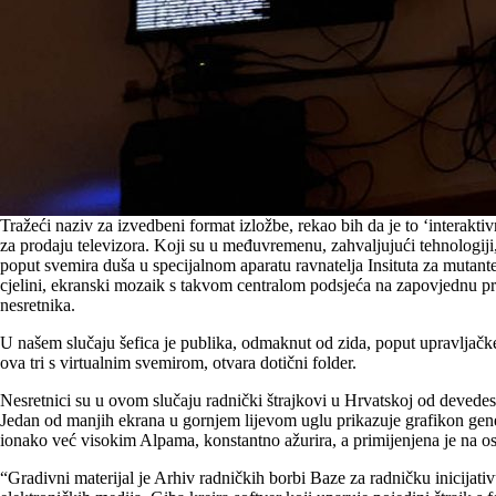
Tražeći naziv za izvedbeni format izložbe, rekao bih da je to ‘interakti
za prodaju televizora. Koji su u međuvremenu, zahvaljujući tehnologiji, 
poput svemira duša u specijalnom aparatu ravnatelja Insituta za mutant
cjelini, ekranski mozaik s takvom centralom podsjeća na zapovjednu pro
nesretnika.
U našem slučaju šefica je publika, odmaknut od zida, poput upravljačke k
ova tri s virtualnim svemirom, otvara dotični folder.
Nesretnici su u ovom slučaju radnički štrajkovi u Hrvatskoj od devedese
Jedan od manjih ekrana u gornjem lijevom uglu prikazuje grafikon generi
ionako već visokim Alpama, konstantno ažurira, a primijenjena je na os
“Gradivni materijal je Arhiv radničkih borbi Baze za radničku inicijativ