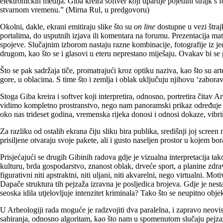
elektroničkih medija. Giba kreira softver koji uparuje pojedini štrajk s 
stvarnom vremenu.” (Mirna Rul, u predgovoru)
Okolni, dakle, ekrani emitiraju slike što su
on line
dostupne u vezi štraj
portalima, do usputnih izjava ili komentara na forumu. Prezentacija mat
spojeve. Slučajnim izborom nastaju razne kombinacije, fotografije iz jed
drugom, kao što se i glasovi u eteru neprestano miješaju. Ovakav bi 
Što se pak sadržaja tiče, promatrajući kroz optiku naziva, kao što su art
gore, u oblacima. S time što i zemlja i oblak uključuju njihovu ‘zabora
Stoga Giba kreira i softver koji interpretira, odnosno, portretira čitav
vidimo kompletno prostranstvo, nego nam panoramski prikaz određuje kad
oko nas trideset godina, vremenska rijeka donosi i odnosi dokaze, vib
Za razliku od ostalih ekrana čiju sliku bira publika, središnji joj scre
prisiljene otvaraju svoje pakete, ali i gusto naseljen prostor u kojem bora
Prisjećajući se drugih Gibinih radova gdje je vizualna interpretacija t
kulturu, brda gospodarstvo, znanost oblak, drveće sport, a planine zdrav
figurativni niti apstraktni, niti uljani, niti akvarelni, nego virtualni.
Dapače struktura tih pejzaža izravna je posljedica brojeva. Gdje je nes
seoska idila utjelovljuje intenzitet kriminala? Tako što se neupitno obj
U Arheologiji rada moguće je radzvojiti dva paralelna, i zapravo neovis
sabiranja, odnosno algoritam, kao što nam u spomenutom slučaju pejzažn