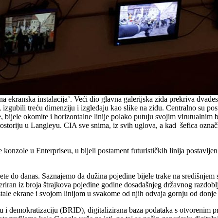
vna ekranska instalacija’. Veći dio glavna galerijska zida prekriva dvade
izgubili treću dimenziju i izgledaju kao slike na zidu. Centralno su post
e, bijele okomite i horizontalne linije polako putuju svojim virutualni
storiju u Langleyu. CIA sve snima, iz svih uglova, a kad šefica označi
onzole u Enterpriseu, u bijeli postament futurističkih linija postavljen
te do danas. Saznajemo da dužina pojedine bijele trake na središnjem scr
ran iz broja štrajkova pojedine godine dosadašnjeg državnog razdoblja. 
tale ekrane i svojom linijom u svakome od njih odvaja gornju od donje 
u i demokratizaciju (BRID), digitalizirana baza podataka s otvorenim pri