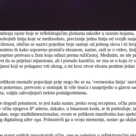
mitiraju razne boje te reflektirajućim plohama također u raznim bojama,
dnobojnih linija koje se međusobno, preciznije jedna linija od svojih susj
oženost, obično se nazivi pojedine boje sastoje od jednog slova i tri bro
, pratimo ih kako usporeno promiču ekranom, naime, radi se o videu, li
 neosjetno pretvara u žutu koja odlazi prema ružičastoj. Međutim, ne ide
t da su prijelazi nijansirani, ali i pomalo kaotični, ne zna se u koju će 
ijansi koji se polagano vrti ukrug, a mi kroz otvor ekrana pratimo jedan
rilikom montaže pojavljuje prije nego što se na ‘vremensku liniju’ stav
pokrenuo, pretvorio u stotinjak ili više tisuća i unaprijedio u glavni s
zličita, valjda zahvaljujući nekim podalgoritmima.
se dogodi prisutnost, to jest kada sustav, preko svog receptora, očita pr
v očita njegovu
IP
adresu, dakako, u binarnom kodu, te ih pridružuje, t
ionalan, nego multidimenzionalan, ovom se prilikom manifestira kao spekt
og digitalnog
alter ega
. Pohranivši ga u svoju memoriju, sustav ga uklju
me poput velikih pravokutnih očiju, one se ogledaju u reflektirajućim 