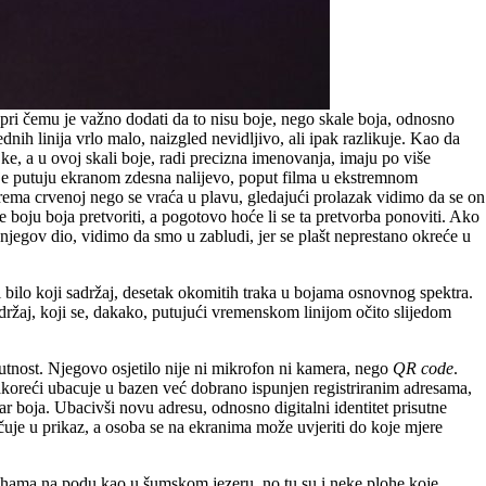
 pri čemu je važno dodati da to nisu boje, nego skale boja, odnosno
ednih linija vrlo malo, naizgled nevidljivo, ali ipak razlikuje. Kao da
jke, a u ovoj skali boje, radi precizna imenovanja, imaju po više
nije putuju ekranom zdesna nalijevo, poput filma u ekstremnom
 prema crvenoj nego se vraća u plavu, gledajući prolazak vidimo da se on
se boju boja pretvoriti, a pogotovo hoće li se ta pretvorba ponoviti. Ako
 njegov dio, vidimo da smo u zabludi, jer se plašt neprestano okreće u
i bilo koji sadržaj, desetak okomitih traka u bojama osnovnog spektra.
adržaj, koji se, dakako, putujući vremenskom linijom očito slijedom
isutnost. Njegovo osjetilo nije ni mikrofon ni kamera, nego
QR code
.
akoreći ubacuje u bazen već dobrano ispunjen registriranim adresama,
ar boja. Ubacivši novu adresu, odnosno digitalni identitet prisutne
čuje u prikaz, a osoba se na ekranima može uvjeriti do koje mjere
plohama na podu kao u šumskom jezeru, no tu su i neke plohe koje