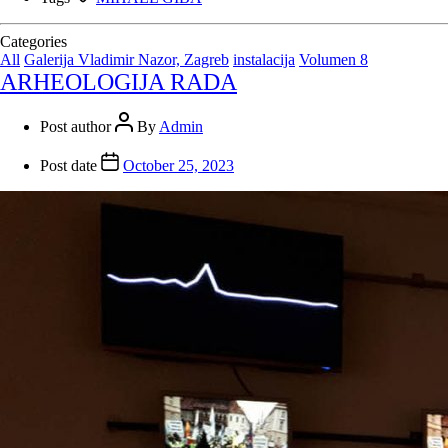
Categories
All
Galerija Vladimir Nazor, Zagreb
instalacija
Volumen 8
ARHEOLOGIJA RADA
Post author
By
Admin
Post date
October 25, 2023