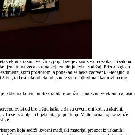
setak ekrana raznih veličina, poput svojevrsna živa mozaika. Ili salona
avljena tri najveća ekrana koji emitiraju jedan sadržaj. Prizor izgleda
m bezdimenzijskim prostorom, a ponekad se neka zacrveni. Gledajući u
 žrtvu, tada se okolni ekrani ispune svim fajlovima i kadrovima tog
 je tablet na kojem publika odabire sadržaj. I na svim se ekranima, osim
eenu ovisi od broja štrajkaša, a da su crveni oni koji su aktivni.
Ta se izlomljena bijela crta, poput linije Mattehorna koji se izdiže u
slike.
stupom koja sadrži izvorni medijski materijal preuzet iz tiskanih i