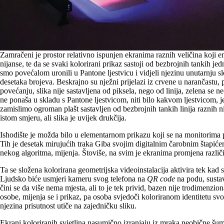
Zamračeni je prostor relativno ispunjen ekranima raznih veličina koji e
nijanse, te da se svaki kolorirani prikaz sastoji od bezbrojnih tankih je
smo povećalom uronili u Pantone ljestvicu i vidjeli njezinu unutarnju sl
desetaka brojeva. Beskrajno su nježni prijelazi iz crvene u narančastu
povećanju, slika nije sastavljena od piksela, nego od linija, zelena se
ne ponaša u skladu s Pantone ljestvicom, niti bilo kakvom ljestvicom, jes
zamislimo ogroman plašt sastavljen od bezbrojnih tankih linija raznih n
istom smjeru, ali slika je uvijek drukčija.
Ishodište je možda bilo u elementarnom prikazu koji se na monitorima p
Tih je desetak mirujućih traka Giba svojim digitalnim čarobnim štapićem 
nekog algoritma, mijenja. Štoviše, na svim je ekranima promjena ra
Ta se složena kolorirana geometrijska videoinstalacija aktivira tek kad 
Ljudsko biće usmjeri kameru svog telefona na
QR code
na podu, susta
čini se da više nema mjesta, ali to je tek privid, bazen nije trodimenz
osobe, mijenja se i prikaz, pa osoba svjedoči koloriranom identitetu sv
njezina prisutnost utiče na zajedničku sliku.
Ekrani koloriranih svjetlina nasumično izranjaju iz mraka neobične šu