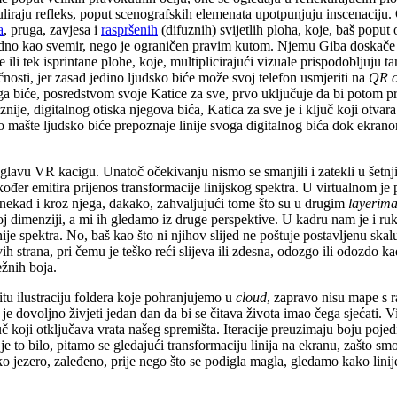
uliraju refleks, poput scenografskih elemenata upotpunjuju inscenaciju. O
a
, pruga, zavjesa i
raspršenih
(difuznih) svijetlih ploha, koje, baš poput
dno kao svemir, nego je ograničen pravim kutom. Njemu Giba doskače per
 ili tek isprintane plohe, koje, multiplicirajući vizuale prispodobljuju
čnosti, jer zasad jedino ljudsko biće može svoj telefon usmjeriti na
QR c
ko ga biće, posredstvom svoje Katice za sve, prvo uključuje da bi potom p
nije, digitalnog otiska njegova bića, Katica za sve je i ključ koji otva
malo mašte ljudsko biće prepoznaje linije svoga digitalnog bića dok ek
lavu VR kacigu. Unatoč očekivanju nismo se smanjili i zatekli u šetnji 
ođer emitira prijenos transformacije linijskog spektra. U virtualnom je p
 ponekad i kroz njega, dakako, zahvaljujući tome što su u drugim
layerim
 dimenziji, a mi ih gledamo iz druge perspektive. U kadru nam je i ruka
nije spektra. No, baš kao što ni njihov slijed ne poštuje postavljenu skal
svih strana, pri čemu je teško reći slijeva ili zdesna, odozgo ili odozdo
ežnih boja.
vitu ilustraciju foldera koje pohranjujemo u
cloud
, zapravo nisu mape s r
 je dovoljno živjeti jedan dan da bi se čitava života imao čega sjećati.
juč koji otključava vrata našeg spremišta. Iteracije preuzimaju boju po
 je to bilo, pitamo se gledajući transformaciju linija na ekranu, zašto
sko jezero, zaleđeno, prije nego što se podigla magla, gledamo kako lini