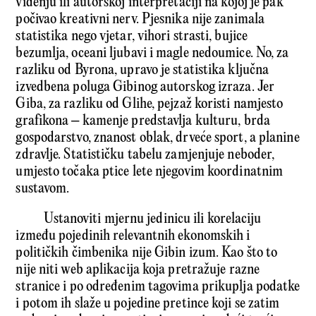
viđenju ili autorskoj interpretaciji na kojoj je pak
počivao kreativni nerv. Pjesnika nije zanimala
statistika nego vjetar, vihori strasti, bujice
bezumlja, oceani ljubavi i magle nedoumice. No, za
razliku od Byrona, upravo je statistika ključna
izvedbena poluga Gibinog autorskog izraza. Jer
Giba, za razliku od Glihe, pejzaž koristi namjesto
grafikona – kamenje predstavlja kulturu, brda
gospodarstvo, znanost oblak, drveće sport, a planine
zdravlje. Statističku tabelu zamjenjuje neboder,
umjesto točaka ptice lete njegovim koordinatnim
sustavom.
Ustanoviti mjernu jedinicu ili korelaciju
između pojedinih relevantnih ekonomskih i
političkih čimbenika nije Gibin izum. Kao što to
nije niti web aplikacija koja pretražuje razne
stranice i po određenim tagovima prikuplja podatke
i potom ih slaže u pojedine pretince koji se zatim