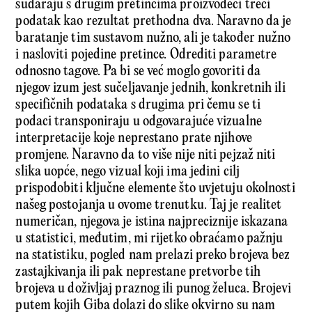
sudaraju s drugim pretincima proizvodeći treći
podatak kao rezultat prethodna dva. Naravno da je
baratanje tim sustavom nužno, ali je također nužno
i nasloviti pojedine pretince. Odrediti parametre
odnosno tagove. Pa bi se već moglo govoriti da
njegov izum jest sučeljavanje jednih, konkretnih ili
specifičnih podataka s drugima pri čemu se ti
podaci transponiraju u odgovarajuće vizualne
interpretacije koje neprestano prate njihove
promjene. Naravno da to više nije niti pejzaž niti
slika uopće, nego vizual koji ima jedini cilj
prispodobiti ključne elemente što uvjetuju okolnosti
našeg postojanja u ovome trenutku. Taj je realitet
numeričan, njegova je istina najpreciznije iskazana
u statistici, međutim, mi rijetko obraćamo pažnju
na statistiku, pogled nam prelazi preko brojeva bez
zastajkivanja ili pak neprestane pretvorbe tih
brojeva u doživljaj praznog ili punog želuca. Brojevi
putem kojih Giba dolazi do slike okvirno su nam