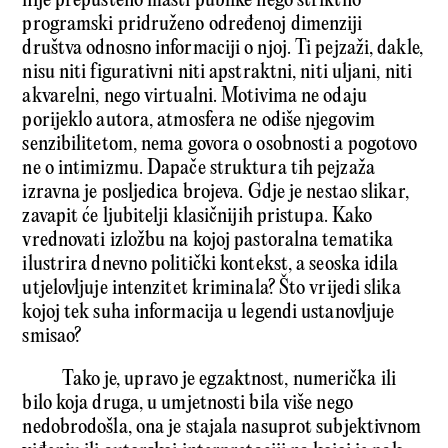
nije prepušteno mašti publike nego striktno
programski pridruženo određenoj dimenziji
društva odnosno informaciji o njoj. Ti pejzaži, dakle,
nisu niti figurativni niti apstraktni, niti uljani, niti
akvarelni, nego virtualni. Motivima ne odaju
porijeklo autora, atmosfera ne odiše njegovim
senzibilitetom, nema govora o osobnosti a pogotovo
ne o intimizmu. Dapače struktura tih pejzaža
izravna je posljedica brojeva. Gdje je nestao slikar,
zavapit će ljubitelji klasičnijih pristupa. Kako
vrednovati izložbu na kojoj pastoralna tematika
ilustrira dnevno politički kontekst, a seoska idila
utjelovljuje intenzitet kriminala? Što vrijedi slika
kojoj tek suha informacija u legendi ustanovljuje
smisao?
Tako je, upravo je egzaktnost, numerička ili
bilo koja druga, u umjetnosti bila više nego
nedobrodošla, ona je stajala nasuprot subjektivnom