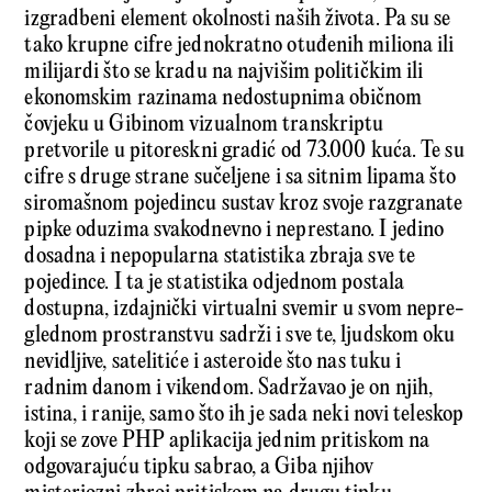
izgradbeni element okolnosti naših života. Pa su se
tako krupne cifre jednokratno otuđenih miliona ili
milijardi što se kradu na najvišim političkim ili
ekonomskim razinama nedostupnima običnom
čovjeku u Gibinom vizualnom transkriptu
pretvorile u pitoreskni gradić od 73.000 kuća. Te su
cifre s druge strane sučeljene i sa sitnim lipama što
siromašnom pojedincu sustav kroz svoje razgranate
pipke oduzima svakodnevno i neprestano. I jedino
dosadna i nepopularna statistika zbraja sve te
pojedince. I ta je statistika odjednom postala
dostupna, izdajnički virtualni svemir u svom nepre­
glednom prostranstvu sadrži i sve te, ljudskom oku
nevidljive, satelitiće i asteroide što nas tuku i
radnim danom i vikendom. Sadržavao je on njih,
istina, i ranije, samo što ih je sada neki novi teleskop
koji se zove PHP aplikacija jednim pritiskom na
odgovarajuću tipku sabrao, a Giba njihov