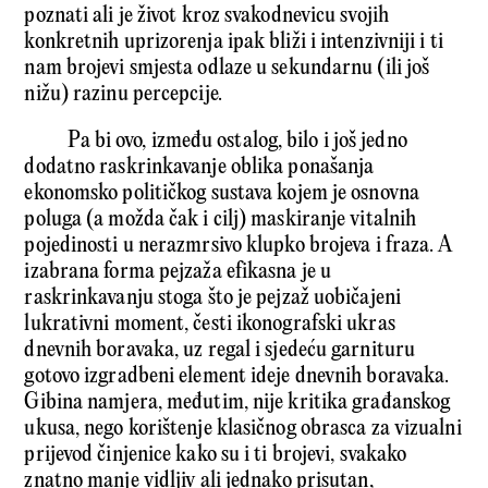
poznati ali je život kroz svakodnevicu svojih
konkretnih uprizorenja ipak bliži i intenzivniji i ti
nam brojevi smjesta odlaze u sekundarnu (ili još
nižu) razinu percepcije.
Pa bi ovo, između ostalog, bilo i još jedno
dodatno raskrinkavanje oblika ponašanja
ekonomsko političkog sustava kojem je osnovna
poluga (a možda čak i cilj) maskiranje vitalnih
pojedinosti u nerazmrsivo klupko brojeva i fraza. A
izabrana forma pejzaža efikasna je u
raskrinkavanju stoga što je pejzaž uobičajeni
lukrativni moment, česti ikonografski ukras
dnevnih boravaka, uz regal i sjedeću garnituru
gotovo izgradbeni element ideje dnevnih boravaka.
Gibina namjera, međutim, nije kritika građanskog
ukusa, nego korištenje klasičnog obrasca za vizualni
prijevod činjenice kako su i ti brojevi, svakako
znatno manje vidljiv ali jednako prisutan,