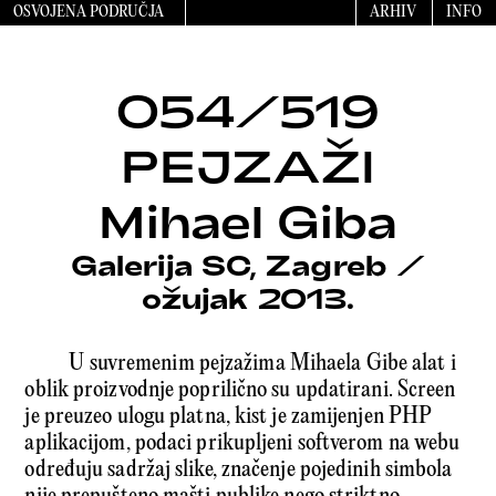
OSVOJENA PODRUČJA
ARHIV
INFO
054/519
PEJZAŽI
Mihael Giba
Galerija SC, Zagreb
/
ožujak 2013.
U suvremenim pejzažima Mihaela Gibe alat i
oblik proizvodnje poprilično su updatirani. Screen
je preuzeo ulogu platna, kist je zamijenjen PHP
aplikacijom, podaci prikupljeni softverom na webu
određuju sadržaj slike, značenje pojedinih simbola