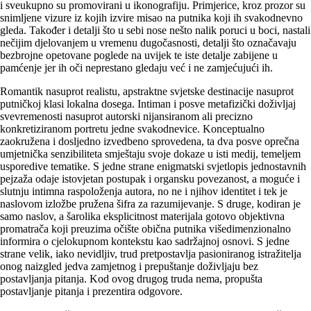
i sveukupno su promovirani u ikonografiju. Primjerice, kroz prozor su
snimljene vizure iz kojih izvire misao na putnika koji ih svakodnevno
gleda. Također i detalji što u sebi nose nešto nalik poruci u boci, nastali
nečijim djelovanjem u vremenu dugočasnosti, detalji što označavaju
bezbrojne opetovane poglede na uvijek te iste detalje zabijene u
pamćenje jer ih oči neprestano gledaju već i ne zamjećujući ih.
Romantik nasuprot realistu, apstraktne svjetske destinacije nasuprot
putničkoj klasi lokalna dosega. Intiman i posve metafizički doživljaj
svevremenosti nasuprot autorski nijansiranom ali precizno
konkretiziranom portretu jedne svakodnevice. Konceptualno
zaokružena i dosljedno izvedbeno sprovedena, ta dva posve oprečna
umjetnička senzibiliteta smještaju svoje dokaze u isti medij, temeljem
usporedive tematike. S jedne strane enigmatski svjetlopis jednostavnih
pejzaža odaje istovjetan postupak i organsku povezanost, a moguće i
slutnju intimna raspoloženja autora, no ne i njihov identitet i tek je
naslovom izložbe pružena šifra za razumijevanje. S druge, kodiran je
samo naslov, a šarolika eksplicitnost materijala gotovo objektivna
promatrača koji preuzima očište obična putnika višedimenzionalno
informira o cjelokupnom kontekstu kao sadržajnoj osnovi. S jedne
strane velik, iako nevidljiv, trud pretpostavlja pasioniranog istražitelja
onog naizgled jedva zamjetnog i prepuštanje doživljaju bez
postavljanja pitanja. Kod ovog drugog truda nema, propušta
postavljanje pitanja i prezentira odgovore.