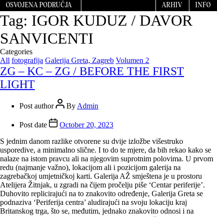
OSVOJENA PODRUČJA
ARHIV
INFO
Tag:
IGOR KUDUZ / DAVOR
SANVICENTI
Categories
All
fotografija
Galerija Greta, Zagreb
Volumen 2
ZG – KC – ZG / BEFORE THE FIRST
LIGHT
Post author
By
Admin
Post date
October 20, 2023
S jednim danom razlike otvorene su dvije izložbe višestruko
usporedive, a minimalno slične. I to do te mjere, da bih rekao kako se
nalaze na istom pravcu ali na njegovim suprotnim polovima. U prvom
redu (najmanje važno), lokacijom ali i pozicijom galerija na
zagrebačkoj umjetničkoj karti. Galerija AŽ smještena je u prostoru
Atelijera Žitnjak, u zgradi na čijem pročelju piše ‘Centar periferije’.
Duhovito replicirajući na to znakovito određenje, Galerija Greta se
podnaziva ‘Periferija centra’ aludirajući na svoju lokaciju kraj
Britanskog trga, što se, međutim, jednako znakovito odnosi i na