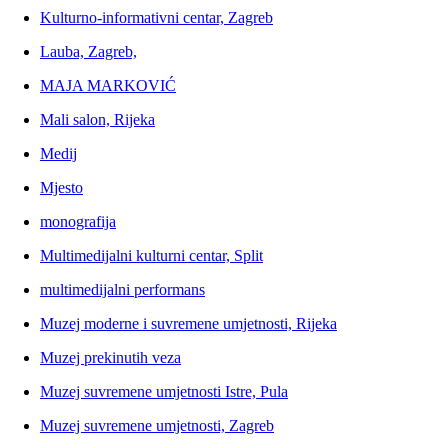
Kulturno-informativni centar, Zagreb
Lauba, Zagreb,
MAJA MARKOVIĆ
Mali salon, Rijeka
Medij
Mjesto
monografija
Multimedijalni kulturni centar, Split
multimedijalni performans
Muzej moderne i suvremene umjetnosti, Rijeka
Muzej prekinutih veza
Muzej suvremene umjetnosti Istre, Pula
Muzej suvremene umjetnosti, Zagreb