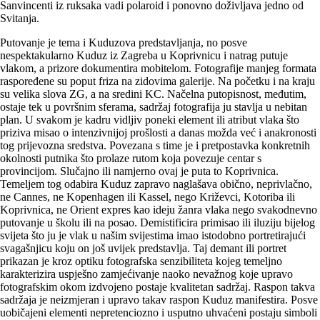
Sanvincenti iz ruksaka vadi polaroid i ponovno doživljava jedno od
Svitanja.
Putovanje je tema i Kuduzova predstavljanja, no posve
nespektakularno Kuduz iz Zagreba u Koprivnicu i natrag putuje
vlakom, a prizore dokumentira mobitelom. Fotografije manjeg formata
raspoređene su poput friza na zidovima galerije. Na početku i na kraju
su velika slova ZG, a na sredini KC. Načelna putopisnost, međutim,
ostaje tek u površnim sferama, sadržaj fotografija ju stavlja u nebitan
plan. U svakom je kadru vidljiv poneki element ili atribut vlaka što
priziva misao o intenzivnijoj prošlosti a danas možda već i anakronosti
tog prijevozna sredstva. Povezana s time je i pretpostavka konkretnih
okolnosti putnika što prolaze rutom koja povezuje centar s
provincijom. Slučajno ili namjerno ovaj je puta to Koprivnica.
Temeljem tog odabira Kuduz zapravo naglašava obično, neprivlačno,
ne Cannes, ne Kopenhagen ili Kassel, nego Križevci, Kotoriba ili
Koprivnica, ne Orient expres kao ideju žanra vlaka nego svakodnevno
putovanje u školu ili na posao. Demistificira primisao ili iluziju bijelog
svijeta što ju je vlak u našim svijestima imao istodobno portretirajući
svagašnjicu koju on još uvijek predstavlja. Taj demant ili portret
prikazan je kroz optiku fotografska senzibiliteta kojeg temeljno
karakterizira uspješno zamjećivanje naoko nevažnog koje upravo
fotografskim okom izdvojeno postaje kvalitetan sadržaj. Raspon takva
sadržaja je neizmjeran i upravo takav raspon Kuduz manifestira. Posve
uobičajeni elementi nepretenciozno i usputno uhvaćeni postaju simboli