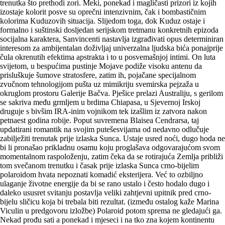
trenutka što prethodi zori. Meki, ponekad i magličasti prizori iz kojih
izostaje kolorit posve su oprečni intenzivnim, čak i bombastičnim
kolorima Kuduzovih situacija. Slijedom toga, dok Kuduz ostaje i
formalno i suštinski dosljedan serijskom tretmanu konkretnih epizoda
socijalna karaktera, Sanvincenti nastavlja izgrađivati opus determiniran
interesom za ambijentalan doživljaj univerzalna ljudska bića ponajprije
čula okrenutih efektima apstrakta i to u posvemašnjoj intimi. On luta
svijetom, u bespućima pustinje Mojave podiže visoku antenu da
prisluškuje šumove stratosfere, zatim ih, pojačane specijalnom
zvučnom tehnologijom pušta uz mimikriju svemirska pejzaža u
okruglom prostoru Galerije Bačva. Pješice prelazi Australiju, s gerilom
se sakriva među grmljem u brdima Chiapasa, u Sjevernoj Irskoj
druguje s bivšim IRA-inim vojnikom tek izašlim iz zatvora nakon
petnaest godina robije. Poput suvremena Blaisea Cendrarsa, taj
updatirani romantik na svojim putešesvijama od nedavno odlučuje
zabilježiti trenutak prije izlaska Sunca. Ustaje usred noći, dugo hoda ne
bi li pronašao prikladnu osamu koju proglašava odgovarajućom svom
momentalnom raspoloženju, zatim čeka da se rotirajuća Zemlja približi
tom svečanom trenutku i časak prije izlaska Sunca crno-bijelim
polaroidom hvata nepoznati komadić eksterijera. Već to ozbiljno
ulaganje životne energije da bi se rano ustalo i često hodalo dugo i
daleko ususret svitanju postavlja veliki zahtjevni upitnik pred crno-
bijelu sličicu koja bi trebala biti rezultat. (između ostalog kaže Marina
Viculin u predgovoru izložbe) Polaroid potom sprema ne gledajući ga.
Nekad prođu sati a ponekad i mjeseci i na tko zna kojem kontinentu