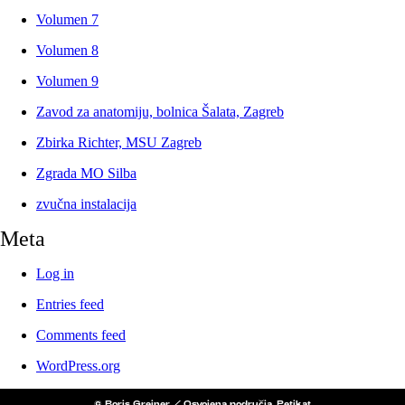
Volumen 7
Volumen 8
Volumen 9
Zavod za anatomiju, bolnica Šalata, Zagreb
Zbirka Richter, MSU Zagreb
Zgrada MO Silba
zvučna instalacija
Meta
Log in
Entries feed
Comments feed
WordPress.org
© Boris Greiner / Osvojena područja, Petikat