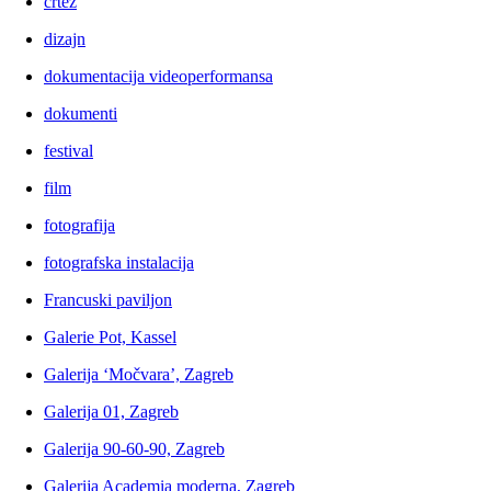
crtež
dizajn
dokumentacija videoperformansa
dokumenti
festival
film
fotografija
fotografska instalacija
Francuski paviljon
Galerie Pot, Kassel
Galerija ‘Močvara’, Zagreb
Galerija 01, Zagreb
Galerija 90-60-90, Zagreb
Galerija Academia moderna, Zagreb