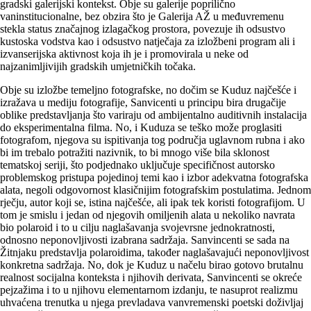
gradski galerijski kontekst. Obje su galerije poprilično
vaninstitucionalne, bez obzira što je Galerija AŽ u međuvremenu
stekla status značajnog izlagačkog prostora, povezuje ih odsustvo
kustoska vodstva kao i odsustvo natječaja za izložbeni program ali i
izvanserijska aktivnost koja ih je i promovirala u neke od
najzanimljivijih gradskih umjetničkih točaka.
Obje su izložbe temeljno fotografske, no dočim se Kuduz najčešće i
izražava u mediju fotografije, Sanvicenti u principu bira drugačije
oblike predstavljanja što variraju od ambijentalno auditivnih instalacija
do eksperimentalna filma. No, i Kuduza se teško može proglasiti
fotografom, njegova su ispitivanja tog područja uglavnom rubna i ako
bi im trebalo potražiti nazivnik, to bi mnogo više bila sklonost
tematskoj seriji, što podjednako uključuje specifičnost autorsko
problemskog pristupa pojedinoj temi kao i izbor adekvatna fotografska
alata, negoli odgovornost klasičnijim fotografskim postulatima. Jednom
rječju, autor koji se, istina najčešće, ali ipak tek koristi fotografijom. U
tom je smislu i jedan od njegovih omiljenih alata u nekoliko navrata
bio polaroid i to u cilju naglašavanja svojevrsne jednokratnosti,
odnosno neponovljivosti izabrana sadržaja. Sanvincenti se sada na
Žitnjaku predstavlja polaroidima, također naglašavajući neponovljivost
konkretna sadržaja. No, dok je Kuduz u načelu birao gotovo brutalnu
realnost socijalna konteksta i njihovih derivata, Sanvincenti se okreće
pejzažima i to u njihovu elementarnom izdanju, te nasuprot realizmu
uhvaćena trenutka u njega prevladava vanvremenski poetski doživljaj