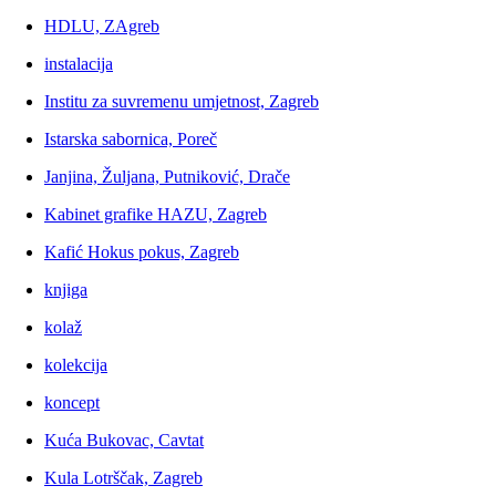
HDLU, ZAgreb
instalacija
Institu za suvremenu umjetnost, Zagreb
Istarska sabornica, Poreč
Janjina, Žuljana, Putniković, Drače
Kabinet grafike HAZU, Zagreb
Kafić Hokus pokus, Zagreb
knjiga
kolaž
kolekcija
koncept
Kuća Bukovac, Cavtat
Kula Lotrščak, Zagreb