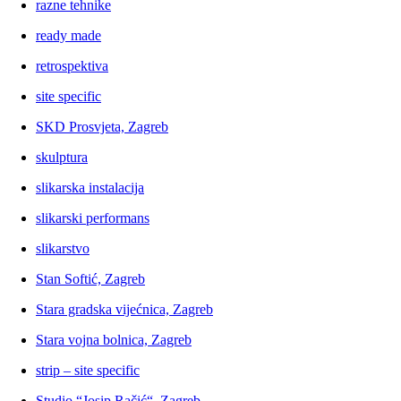
razne tehnike
ready made
retrospektiva
site specific
SKD Prosvjeta, Zagreb
skulptura
slikarska instalacija
slikarski performans
slikarstvo
Stan Softić, Zagreb
Stara gradska vijećnica, Zagreb
Stara vojna bolnica, Zagreb
strip – site specific
Studio “Josip Račić“, Zagreb