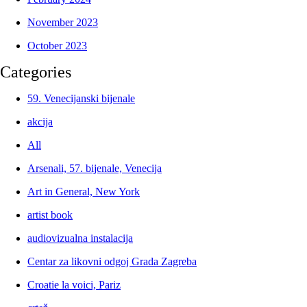
November 2023
October 2023
Categories
59. Venecijanski bijenale
akcija
All
Arsenali, 57. bijenale, Venecija
Art in General, New York
artist book
audiovizualna instalacija
Centar za likovni odgoj Grada Zagreba
Croatie la voici, Pariz