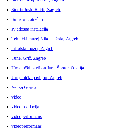
Studio Josip Račić, Zagreb,
Šuma u Dotršćini
svjetlosna instalacija
Tehnički muzej Nikola Tesla, Zagreb
Tiflolški muzej, Zagreb
Tunel Grič, Zagreb
Umjetnčki paviljon Juraj Šporer, Opatija
Umjetnički paviljon, Zagreb
Velika Gorica
video
videoinstalacija
videoperformans
videopreformans