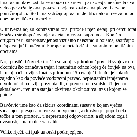
I na razini likovnosti bi se mogao ustanoviti par kojeg čine čine ta dva
video pejzaža, te onaj povezan bojama zastava na plavoj i crvenoj
pomičnoj slici. Što bi na sadržajnoj razini identificiralo univerzalnu od
dnevnopolitičke dimenzije.
U univerzalnoj su kontrastirani total prirode i njen detalj, pri čemu total
izražava strahopoštovanje, a detalj njegovu suprotnost. Kao što u
drugom paru suprotstavljenost vizualno nalazimo u bojama, sadržajno
u ‘spavanju’ i’ buđenju’ Europe, a metaforički u suprotnim političkim
opcijama.
No, ‘plastični čovjek stroj’ ‘u suradnji s prirodom’ povlači svojevrsnu
okomicu što označava trajan i neumitan odnos kojeg će čovjek na ovaj
ili onaj način uvijek imati s prirodom. ‘Spavanje’ i ‘buđenje’ također,
zajedno kao da povlače vodoravni pravac, neprestanim izmjenama
utvrđujući dimenziju prezenta. Ili, u prenesenom smislu, činjenicu
aktualnosti, trenutna stanja uokvirena okolnostima, trasu kojom se
putuje.
Bavčević time kao da skicira koordinatni sustav u kojem vječna
sadašnjost presijeca univerzalnu vječnost, a društvo je, poput neke
točke u tom prostoru, u neprestanoj odgovornost, a slijedom toga i
ovisnosti, spram obje varijable.
Velike riječi, ali ipak autorski potkrijepljene.