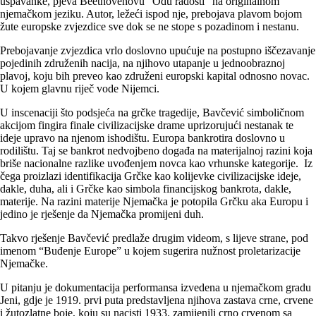
uspavanke, pjeva Beethovenovu “Odu radosti” na originalnom
njemačkom jeziku. Autor, ležeći ispod nje, prebojava plavom bojom
žute europske zvjezdice sve dok se ne stope s pozadinom i nestanu.
Prebojavanje zvjezdica vrlo doslovno upućuje na postupno iščezavanje
pojedinih združenih nacija, na njihovo utapanje u jednoobraznoj
plavoj, koju bih preveo kao združeni europski kapital odnosno novac.
U kojem glavnu riječ vode Nijemci.
U inscenaciji što podsjeća na grčke tragedije, Bavčević simboličnom
akcijom fingira finale civilizacijske drame uprizorujući nestanak te
ideje upravo na njenom ishodištu. Europa bankrotira doslovno u
rodilištu. Taj se bankrot nedvojbeno događa na materijalnoj razini koja
briše nacionalne razlike uvođenjem novca kao vrhunske kategorije. Iz
čega proizlazi identifikacija Grčke kao kolijevke civilizacijske ideje,
dakle, duha, ali i Grčke kao simbola financijskog bankrota, dakle,
materije. Na razini materije Njemačka je potopila Grčku aka Europu i
jedino je rješenje da Njemačka promijeni duh.
Takvo rješenje Bavčević predlaže drugim videom, s lijeve strane, pod
imenom “Buđenje Europe” u kojem sugerira nužnost proletarizacije
Njemačke.
U pitanju je dokumentacija performansa izvedena u njemačkom gradu
Jeni, gdje je 1919. prvi puta predstavljena njihova zastava crne, crvene
i žutozlatne boje, koju su nacisti 1933. zamijenili crno crvenom sa