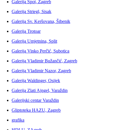
Galerija Spot, Zagreb
Galerija Striegl, Sisak
Galerija Sv. Keršovana, Šibenik
Galerija Trotoar
Galerija Umjetnina, Split
Galerija Vinko Perčić, Subotica
Galerija Vladimir Bužančić, Zagreb
Galerija Vladimir Nazor, Zagreb
Galerija Waldinger, Osijek
Galerija Zlati Ajngel, Varaždin
Galerijski centar Varaždin
Gliptoteka HAZU, Zagreb
grafika
HDLU, ZAgreb