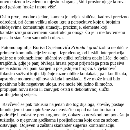
novu epizodu izvedenu u mjestu izlaganja, širiti prostor njege korova
pod geslom ‘može i mora više’.
Osim prve, uvodne cjeline, kamera je uvijek statična, kadrovi precizno
određeni, pri čemu veliku ulogu igraju perspektive koje u brojnim
slučajevima komentiraju situaciju, preciznije, elemente koji
karakteriziraju suvremenu konstrukciju onoga što je u međuvremenu
postalo staništem samonikla uljeza.
Fotomonografija Borisa Cvjetanovića
Priroda i grad
izolira neobične
primjere komunikacije izraslog i izgrađenog, od lirskih interpretacija
gdje se u polurazbijenoj uličnoj svjetiljci reflektira opalo lišće, do onih
tragičnih, gdje je panj bivšega hrasta poput prijetećega prsta put siva
neba isturio iščupani korijen u posljednjem hropcu. Cvjetanović
fokusira suživot koji uključuje razne oblike kontakata, pa i konflikata,
apsurdne momente njihova sklada i nesklada. Sve može imati bilo
pozitivnu bilo negativnu ulogu, sve može biti jadno ili moćno,
propupati novu nadu ili zauvijek ostati u dekorativnoj službi
artificijelnog svijeta.
Bavčević se pak fokusira na jedan dio tog dijaloga, štoviše, postaje
braniteljem strane optužene za neovlašten upad na kontrolirano
područje i podastire protuargumente, dokaze o nezakonitom ponašanju
tužitelja, o njegovim greškama i posljedicama koje one za sobom
ostavljaju. Odjeven u zaštitni skafander sugerira kontaminaciju,