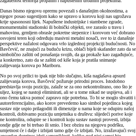
zagađenost teritorija propalim i napuštenim urbanim projektima.
Danas bismo njegovu opremu povezali s današnjim okolnostima, a
njegov posao sugestijom kako se upravo u korovu koji nas ugrožava
krije spasonosni lijek. Napuštene industrijske i stambene zgrade,
monumentalni stadionski ili bolnički objekti, sve zaraslo u travu i
mahovinu, grmljem obrasle pokretne stepenice i korovom već dobrano
osvojeni teren koji određuju masivni metalni nosači, sve to iz današnje
perspektive nažalost odgovara vrlo izglednoj projekciji budućnosti. No
Bavčević, ne znajući za buduću krizu, oblači bijeli skafander zato da se
simbolično zaštiti od ponašanja svojih, da ga prokaže kao zagađujuće,
a konkretno, zato da se zaštiti od kiše koja je pratila snimanje
zalijevanja korova po Mariboru.
No po svoj prilici to ipak nije bilo slučajno, kiša naglašava apsurd
zalijevanja korova, Bavčević požuruje prirodni proces. Istodobno
predstavlja svoju poziciju, zalaže se za ono nekontrolirano, ono što je
uljez, kojeg se nastoji eliminirati, ali se u tome nikad ne uspijeva, ali i
ono čemu takva pomoć zapravo nije potrebna. To bi se moglo shvatiti i
autoreferencijalno, ako korov prevedemo kao simbol pojedinca kojeg
sustav nije uspio prilagoditi ili dimenzije u nama koje se odupiru našoj
kontroli, dobivamo poziciju umjetnika u društvu: slijedeći porive koje
ne kontrolira, odupire se i kontroli koju sustav nastoji provesti, izbija
ondje gdje ne bi trebao ili smio. I bez obzira na njegovu podršku,
umjetnost će i dalje i izbijati tamo gdje će izbijati. No, izražavajući svoj
apsurdan doprinos ideji samoniklosti, koliko god njoj samoj bio