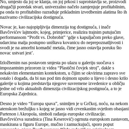
No, umjesto da joj se klanja, on joj prkosi i suprotstavlja se, proizvodi
drugačiji poredak stvari, univerzalno načelo zamjenjuje profitabilnim,
pa onda to profitabilno razrađuje prikladnim izvedbenim alatima što ih
nazivamo civilizacijska dostignuća.
Novac je, kao najopipljivija dimenzija tog dostignuća, i inače
Bavčevićev lajtmotiv, kojeg, primjerice, realizira trajnim putujućim
performansom “Profit vs. Dobrobit” ‘gdje s kapuljačom preko glave,
udarcima malja postupno uništava kovanicu do neprepoznatljivosti i
svodi je na amorfni komadić metala, čime jasno ostavlja poruku što
novac ustvari jest’.
Izložbenim nas postavom smjesta po ulazu u galeriju suočava s
impozantnim prizorom iz videa “Plastični čovjek stroj”, dakle s
nekakvim elementarnim kontekstom, u čijim se okvirima zapravo sve
ostalo i događa, da bi nas pod tim dojmom uputio u lijevo i desno krilo
galerije u kojima predstavlja njegove suvremene izvedenice u obličju
jedne od vrlo aktualnih dimenzija civilizacijskog postignuća, a to je
Europska Zajednica.
Desno je video “Europa spava”, snimljen je u Grčkoj, noću, na nekom
atenskom brežuljku s kojeg se jasno vidi crvenkastim svjetlom obasjani
Partenon i Akropola, simboli rađanja europske civilizacije.
Bavčevićeva suradnica (Tina Keserović) ogrnuta europskom zastavom,
maskirana u figuru Europe, mučno i zamuckujući, sporo poput