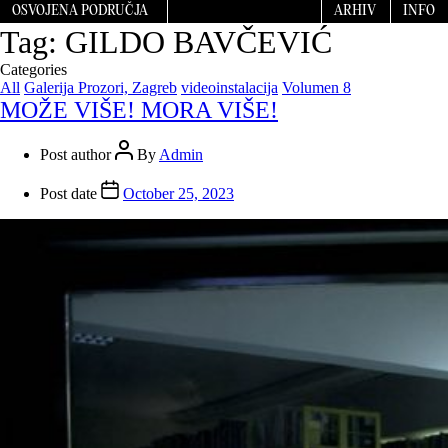
OSVOJENA PODRUČJA
ARHIV
INFO
Tag:
GILDO BAVČEVIĆ
Categories
All
Galerija Prozori, Zagreb
videoinstalacija
Volumen 8
MOŽE VIŠE! MORA VIŠE!
Post author
By
Admin
Post date
October 25, 2023