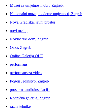
Muzej za umjetnost i obrt, Zagreb,
Nacionalni muzej moderne umjetnosti, Zagreb
Nova Gradiška, javni prostor
novi mediji
Novinarski dom, Zagreb
Oaza, Zagreb
Online Galerija OUT
performans
performans za video
Pogon Jedinstvo, Zagreb
prostorna audioinstalacija
Radnička galerija, Zagreb
razne tehnike