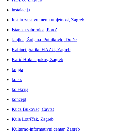
instalacija
Institu za suvremenu umjetnost, Zagreb
Istarska sabornica, Poreč
Janjina, Žuljana, Putniković, Drače
Kabinet grafike HAZU, Zagreb
Kafić Hokus pokus, Zagreb
knjiga
kolaž
kolekcija
koncept
Kuća Bukovac, Cavtat
Kula Lotrščak, Zagreb
Kulturno-informativni centar, Zagreb