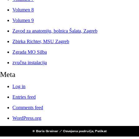
Volumen 8
Volumen 9
Zavod za anatomiju, bolnica Šalata, Zagreb
Zbirka Richter, MSU Zagreb
Zgrada MO Silba
zvučna instalacija
Meta
Log in
Entries feed
Comments feed
WordPress.org
© Boris Greiner / Osvojena područja, Petikat