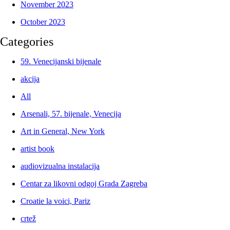
November 2023
October 2023
Categories
59. Venecijanski bijenale
akcija
All
Arsenali, 57. bijenale, Venecija
Art in General, New York
artist book
audiovizualna instalacija
Centar za likovni odgoj Grada Zagreba
Croatie la voici, Pariz
crtež