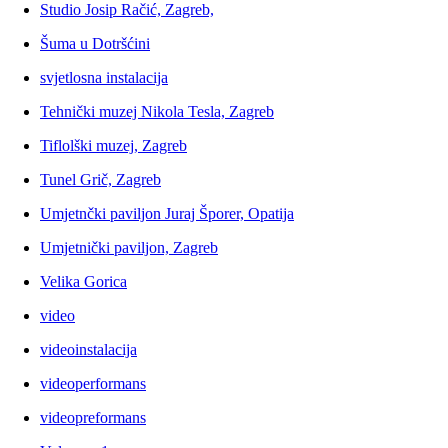
Studio Josip Račić, Zagreb,
Šuma u Dotršćini
svjetlosna instalacija
Tehnički muzej Nikola Tesla, Zagreb
Tiflolški muzej, Zagreb
Tunel Grič, Zagreb
Umjetnčki paviljon Juraj Šporer, Opatija
Umjetnički paviljon, Zagreb
Velika Gorica
video
videoinstalacija
videoperformans
videopreformans