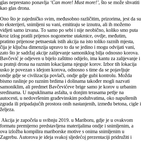
glas neprestano ponavlja
‘Can more!
Must more!’
, što se može shvatiti
kao glas drona.
Ono što je zajedničko svim, međusobno različitim, prizorima, jest da su
to eksterijeri, snimljeni su vani, emitiraju se iznutra, ali ih možemo
vidjeti samo izvana. To samo po sebi i nije neobično, koliko smo puta
kroz izlog pratili prijenos nogometne utakmice, ovdje, međutim,
pratimo prijenose petnaestak istih akcija na isto toliko raznih mjesta,
čija je ključna dimenzija upravo to da se jedino i mogu odvijati vani,
zato što je sadržaj akcije zalijevanje samoniklog bilja odnosno korova.
Bavčević je odjeven u bijelo zaštitno odijelo, ima kantu za zalijevanje i
u pratnji drona na raznim lokacijama njeguje korov. Izbor tih lokacija
usko je povezan s idejom korova, odnosno s time da se pojavljuje
ondje gdje se civilizacija povlači, ondje gdje gubi kontrolu. Možda
bismo raslinje po raznim brdima i dolinama također mogli nazvati
samoniklim, ali predmet Bavčevićeve brige samo je korov u urbanim
sredinama. U napuklinama asfalta, u donjim terasama petlje na
autocesti, u nedovršenim građevinskim poduhvatima, oko napuštenih
zgrada ili pripadajućih prostora onih nastanjenih, između betona, cigle i
željeza.
Akcija je započela u svibnju 2019. u Mariboru, gdje je u ovakvom
formatu premijerno predstavljena materijalima ondje i snimljenim, a
ova izložba kompilira mariborske motive s onima snimljenim u
Zagrebu. Autorova je ideja svakoj sljedećoj prezentaciji pridružiti i