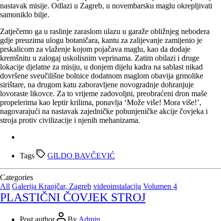
nastavak misije. Odlazi u Zagreb, u novembarsku maglu okrepljivati
samoniklo bilje.
Zatječemo ga u raslinje zaraslom ulazu u garaže obližnjeg nebodera
gdje preuzima ulogu botaničara, kantu za zalijevanje zamijenio je
prskalicom za vlaženje kojom pojačava maglu, kao da dodaje
kremšnitu u zalogaj uskolisnim veprinama. Zatim obilazi i druge
lokacije djelatne za misiju, u donjem dijelu kadra na sablast nikad
dovršene sveučilišne bolnice dodatnom maglom obavija grmolike
sirištare, na drugom katu zaboravljene novogradnje dohranjuje
lovoraste likovce. Za to vrijeme zadovoljni, preobraćeni dron maše
propelerima kao leptir krilima, ponavlja ‘Može više! Mora više!’,
nagovarajući na nastavak zajedničke pobunjeničke akcije čovjeka i
stroja protiv civilizacije i njenih mehanizama.
Tags
GILDO BAVČEVIĆ
Categories
All
Galerija Kranjčar, Zagreb
videoinstalacija
Volumen 4
PLASTIČNI ČOVJEK STROJ
Post author
By
Admin