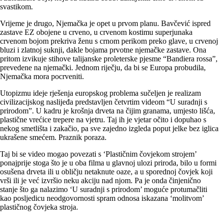
svastikom.
Vrijeme je drugo, Njemačka je opet u prvom planu. Bavčević ispred
zastave EZ obojene u crveno, u crvenom kostimu superjunaka
crvenom bojom prekriva ženu s crnom perikom preko glave, u crvenoj
bluzi i zlatnoj suknji, dakle bojama prvotne njemačke zastave. Ona
pritom izvikuje stihove talijanske proleterske pjesme “Bandiera rossa”,
prevedene na njemački. Jednom riječju, da bi se Europa probudila,
Njemačka mora pocrveniti.
Utopizmu ideje rješenja europskog problema sučeljen je realizam
civilizacijskog naslijeđa predstavljen četvrtim videom “U suradnji s
prirodom”. U kadru je krošnja drveta na čijim granama, umjesto lišća,
plastične vrećice trepere na vjetru. Taj ih je vjetar očito i dopuhao s
nekog smetlišta i zakačio, pa sve zajedno izgleda poput jelke bez iglica
ukrašene smećem. Praznik poraza.
Taj bi se video mogao povezati s ‘Plastičnim čovjekom strojem’
ponajprije stoga što je u oba filma u glavnoj ulozi priroda, bilo u formi
osušena drveta ili u obličju netaknute oaze, a u sporednoj čovjek koji
vrši ili je već izvršio neku akciju nad njom. Pa je onda činjenično
stanje što ga nalazimo ‘U suradnji s prirodom’ moguće protumačliti
kao posljedicu neodgovornosti spram odnosa iskazana ‘molitvom’
plastičnog čovjeka stroja.