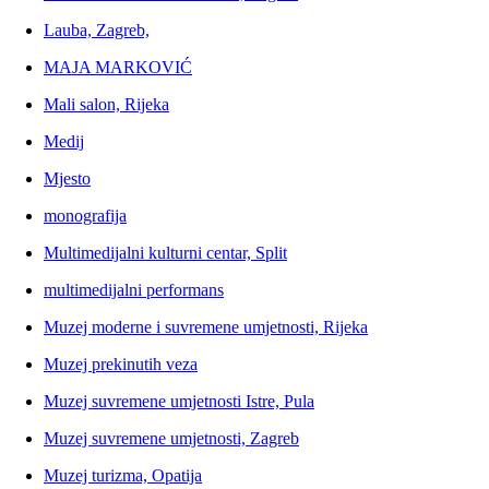
Lauba, Zagreb,
MAJA MARKOVIĆ
Mali salon, Rijeka
Medij
Mjesto
monografija
Multimedijalni kulturni centar, Split
multimedijalni performans
Muzej moderne i suvremene umjetnosti, Rijeka
Muzej prekinutih veza
Muzej suvremene umjetnosti Istre, Pula
Muzej suvremene umjetnosti, Zagreb
Muzej turizma, Opatija