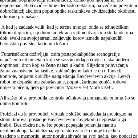
nepotreban, Bavčević se time ideološki deklarira, pa već kao potvrđeni
dobročinitelj akcijom poput optike raskrinkava civilizacijske okolnosti
odnosno promašaje.
A kad je zadatak velik, kad je terena mnogo, onda se tehnološkim
trikom duplicira, u jednom od ekrana vidimo dvojicu u skafanderima
dok, svaki na svojoj strani, zalijevaju korov između napuknulih
betonskih površina lakiranih kišom.
Futurističkom doživljaju, osim postapokaliptične scenografije
napuštenih urbaniteta u koju se sasvim uklapa čovjek u skafanderu,
doprinosi i dron koji se često nalazi u kadru. Slijedom prihvaćanja
žanra znanstvene fantastike, zaključujemo kako je on u funkciji
kontrole, pripadnik službe nadgledanja Bavčevićevih akcija. Leteći
robot ne dopušta mu zabušavanje, poput ažurirana goniča robova,
umjesto bičem, tjera ga povicima ‘Može više! Mora više!’.
Ali zašto bi se provodila kontrola učinkovita pomaganja onomu što se
otima kontroli?
Proizlazi da je provoditelj virtualne službe nadgledanja prebjegao na
stranu korova, postao je Bavčevićevim čovjekom i neprestano ga
hrabri. Bez obzira na to što poput papagaja ponavlja mantru
neoliberalnoga kapitalizma, vjerojatno zato što mu je to jedino i
usađeno u memoriju, autor poruku shvaća na svoj način, kao poticaj za