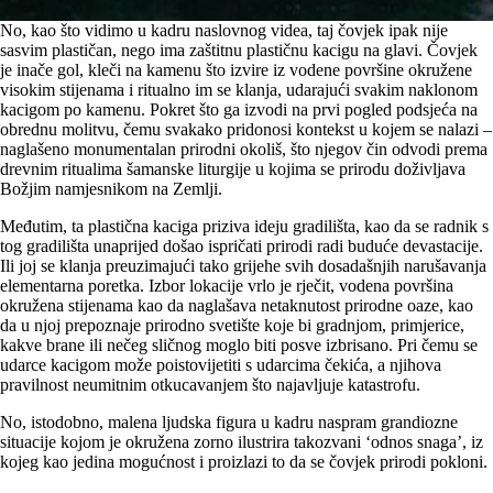
No, kao što vidimo u kadru naslovnog videa, taj čovjek ipak nije
sasvim plastičan, nego ima zaštitnu plastičnu kacigu na glavi. Čovjek
je inače gol, kleči na kamenu što izvire iz vodene površine okružene
visokim stijenama i ritualno im se klanja, udarajući svakim naklonom
kacigom po kamenu. Pokret što ga izvodi na prvi pogled podsjeća na
obrednu molitvu, čemu svakako pridonosi kontekst u kojem se nalazi –
naglašeno monumentalan prirodni okoliš, što njegov čin odvodi prema
drevnim ritualima šamanske liturgije u kojima se prirodu doživljava
Božjim namjesnikom na Zemlji.
Međutim, ta plastična kaciga priziva ideju gradilišta, kao da se radnik s
tog gradilišta unaprijed došao ispričati prirodi radi buduće devastacije.
Ili joj se klanja preuzimajući tako grijehe svih dosadašnjih narušavanja
elementarna poretka. Izbor lokacije vrlo je rječit, vodena površina
okružena stijenama kao da naglašava netaknutost prirodne oaze, kao
da u njoj prepoznaje prirodno svetište koje bi gradnjom, primjerice,
kakve brane ili nečeg sličnog moglo biti posve izbrisano. Pri čemu se
udarce kacigom može poistovijetiti s udarcima čekića, a njihova
pravilnost neumitnim otkucavanjem što najavljuje katastrofu.
No, istodobno, malena ljudska figura u kadru naspram grandiozne
situacije kojom je okružena zorno ilustrira takozvani ‘odnos snaga’, iz
kojeg kao jedina mogućnost i proizlazi to da se čovjek prirodi pokloni.