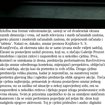
Izložba ima format videoinstalacije, sastoji se od dvadesetak ekrana
raznih dimenzija i vrsta, od starih televizora i starih računalnih zaslona,
preko plazmi i modernih računalnih zaslona, do prijenosnih računala i
‘tableta’. Nalazi se, dakako, unutar prostora Knjižnice S. S.
Kranjčevića, ali okrenuta tako da se samo izvana može vidjeti sadržaj.
Ekrani su postavljeni uzduž prozora, koji su, u slučaju Galerije Prozori
istodobno i njezini zidovi i raspoređeni su u nekoliko cjelina. Prva,
koristeći se snimkama iz drona, predstavlja performativnu Bavčevićevu
akciju unutar određenoga konteksta, mijenjajući perspektivu, oblijećući
oko sadržaja, akciju kao da portretira iz svih očišta. Drugu cjelinu
predstavlja velika plazma, kadar je nepomičan, na narativnoj razini
portretira glavnog lika i ogledno predstavlja oblik njegove akcije. Treća
je cjelina najbrojnija, petnaestak je ekrana postavljeno unutar jednog
prozora, no za razliku od situacije u nekoj zapovjednoj sobi, oni su
raspoređeni u nekoliko redova i djeluju poput izloga prodavaonice svih
vrsta ekrana. Svim je prizorima zajedničko to da su snimljeni statičnom
kamerom i da se osim performera pojavljuje još jedan lik: dron koji
nadgleda njegove aktivnosti. Toj je cjelini pridružen i audio: digitalni