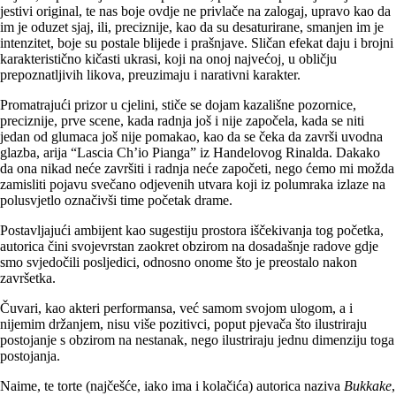
jestivi original, te nas boje ovdje ne privlače na zalogaj, upravo kao da
im je oduzet sjaj, ili, preciznije, kao da su desaturirane, smanjen im je
intenzitet, boje su postale blijede i prašnjave. Sličan efekat daju i brojni
karakteristično kičasti ukrasi, koji na onoj najvećoj
,
u obličju
prepoznatljivih likova, preuzimaju i narativni karakter.
Promatrajući prizor u cjelini, stiče se dojam kazališne pozornice,
preciznije, prve scene, kada radnja još i nije započela, kada se niti
jedan od glumaca još nije pomakao, kao da se čeka da završi uvodna
glazba, arija “Lascia Ch’io Pianga” iz Handelovog Rinalda. Dakako
da ona nikad neće završiti i radnja neće započeti, nego ćemo mi možda
zamisliti pojavu svečano odjevenih utvara koji iz polumraka izlaze na
polusvjetlo označivši time početak drame.
Postavljajući ambijent kao sugestiju prostora iščekivanja tog početka,
autorica čini svojevrstan zaokret obzirom na dosadašnje radove gdje
smo svjedočili posljedici, odnosno onome što je preostalo nakon
završetka.
Čuvari, kao akteri performansa, već samom svojom ulogom, a i
nijemim držanjem, nisu više pozitivci, poput pjevača što ilustriraju
postojanje s obzirom na nestanak, nego ilustriraju jednu dimenziju toga
postojanja.
Naime, te torte (najčešće, iako ima i kolačića) autorica naziva
Bukkake
,