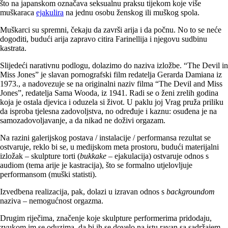
što na japanskom označava seksualnu praksu tijekom koje više
muškaraca
ejakulira
na jednu osobu ženskog ili muškog spola.
Muškarci su spremni, čekaju da završi arija i da počnu. No to se neće
dogoditi, budući arija zapravo citira Farinellija i njegovu sudbinu
kastrata.
Slijedeći narativnu podlogu, dolazimo do naziva izložbe. “The Devil in
Miss Jones” je slavan pornografski film redatelja Gerarda Damiana iz
1973., a nadovezuje se na originalni naziv filma “The Devil and Miss
Jones”, redatelja Sama Wooda, iz 1941. Radi se o ženi zrelih godina
koja je ostala djevica i oduzela si život. U paklu joj Vrag pruža priliku
da isproba tjelesna zadovoljstva, no određuje i kaznu: osuđena je na
samozadovoljavanje, a da nikad ne doživi orgazam.
Na razini galerijskog postava / instalacije / performansa rezultat se
ostvaruje, reklo bi se, u medijskom meta prostoru, budući materijalni
izložak – skulpture torti (
bukkake
– ejakulacija) ostvaruje odnos s
audiom (tema arije je kastracija), što se formalno utjelovljuje
performansom (muški statisti).
Izvedbena realizacija, pak, dolazi u izravan odnos s
backgroundom
naziva – nemogućnost orgazma.
Drugim riječima, značenje koje skulpture performerima pridodaju,
zvukom im se oduzima, da bi ih se dovelo na istu ravan sa sadržajem