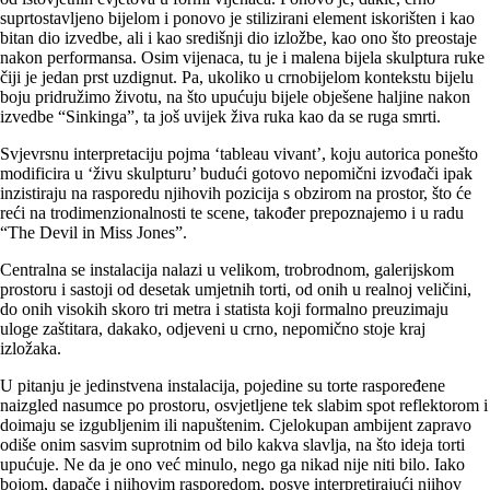
suprtostavljeno bijelom i ponovo je stilizirani element iskorišten i kao
bitan dio izvedbe, ali i kao središnji dio izložbe, kao ono što preostaje
nakon performansa. Osim vijenaca, tu je i malena bijela skulptura ruke
čiji je jedan prst uzdignut. Pa, ukoliko u crnobijelom kontekstu bijelu
boju pridružimo životu, na što upućuju bijele obješene haljine nakon
izvedbe “Sinkinga”, ta još uvijek živa ruka kao da se ruga smrti.
Svjevrsnu interpretaciju pojma ‘tableau vivant’, koju autorica ponešto
modificira u ‘živu skulpturu’ budući gotovo nepomični izvođači ipak
inzistiraju na rasporedu njihovih pozicija s obzirom na prostor, što će
reći na trodimenzionalnosti te scene, također prepoznajemo i u radu
“The Devil in Miss Jones”.
Centralna se instalacija nalazi u velikom, trobrodnom, galerijskom
prostoru i sastoji od desetak umjetnih torti, od onih u realnoj veličini,
do onih visokih skoro tri metra i statista koji formalno preuzimaju
uloge zaštitara, dakako, odjeveni u crno, nepomično stoje kraj
izložaka.
U pitanju je jedinstvena instalacija, pojedine su torte raspoređene
naizgled nasumce po prostoru, osvjetljene tek slabim spot reflektorom i
doimaju se izgubljenim ili napuštenim. Cjelokupan ambijent zapravo
odiše onim sasvim suprotnim od bilo kakva slavlja, na što ideja torti
upućuje. Ne da je ono već minulo, nego ga nikad nije niti bilo. Iako
bojom, dapače i njihovim rasporedom, posve interpretirajući njihov