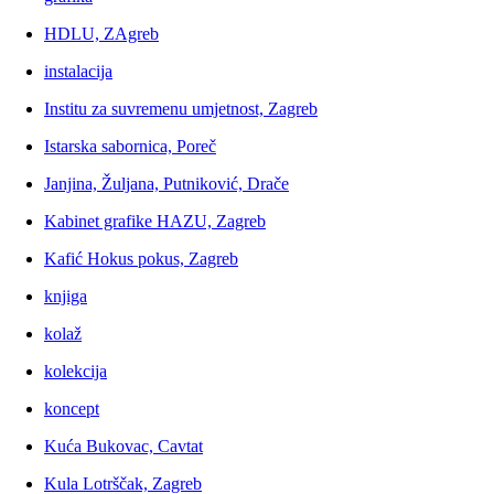
HDLU, ZAgreb
instalacija
Institu za suvremenu umjetnost, Zagreb
Istarska sabornica, Poreč
Janjina, Žuljana, Putniković, Drače
Kabinet grafike HAZU, Zagreb
Kafić Hokus pokus, Zagreb
knjiga
kolaž
kolekcija
koncept
Kuća Bukovac, Cavtat
Kula Lotrščak, Zagreb