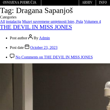
OSVOJENA PODRUČJA
ARHIV
INFO
Tag:
Dragana Sapanjoš
Categories
All
instalacija
Muzej suvremene umjetnosti Istre, Pula
Volumen 4
THE DEVIL IN MISS JONES
Post author
By
Admin
Post date
October 23, 2023
No Comments
on THE DEVIL IN MISS JONES