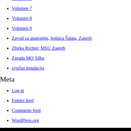
Volumen 7
Volumen 8
Volumen 9
Zavod za anatomiju, bolnica Šalata, Zagreb
Zbirka Richter, MSU Zagreb
Zgrada MO Silba
zvučna instalacija
Meta
Log in
Entries feed
Comments feed
WordPress.org