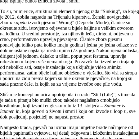
koja ispituje odnos između života i smrti.
To su, primjerice, strukturalni elementi njenog rada “Sinking”, za kojeg
je 2012. dobila nagradu na Trijenalu kiparstva. Ženski novigradski
zbor
a capela
izvodi pjesmu “Wrong” (Depeche Mode), članice su
okrenute zidu, istovjetno odjevene u bijele haljine s velikim otvorom
na leđima. U sredini prostorije, iza njihovih leđa, dirigent, odjeven u
crno, performativno upravlja pjevanjem. Članice zbora pjesmu
ponavljaju toliko puta koliko imaju godina i jedna po jedna odlaze sve
dok ne ostane najstarija među njima (73 godine). Nakon njena odlaska,
dirigent još jednom, dakako u tišini, poput post festuma, upravlja
orkestrom u kojem više nema nikoga. Po završetku izvedbe u trajanju
od nekoliko sati, ostaje instalacija koja uključuje video snimku
performansa, zatim bijele haljine obješene o vješalicu što visi sa stropa
i policu na zidu prema kojem su bile okrenute pjevačice, na kojoj su
sada prazne čaše, iz kojih su za vrijeme izvedbe one pile vodu.
Sličan je koncept autorica upotrijebila i u radu “Still (Life)”, s time da
je tada u pitanju bio muški zbor, također naglašeno crnobijelo
kostimiran, koji izvodi englesku rutu iz 13. stoljeća –
Summer is
Icumen in
, koja govori o životu i smrti i koju oni izvode u loop-u, sve
dok posljednji posjetitelj ne napusti prostor.
Namjesto brada, pjevači na licima imaju umjetne brade načinjene od
bijelih papirnatih cvjetova, taj detalj odgovara i izloženim instalacijama
od istovjetnih cvjetova u formi vijenaca. Ponovo je, dakle, crno