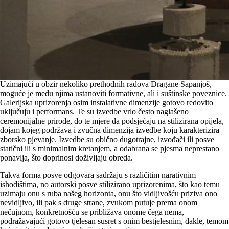
Uzimajući u obzir nekoliko prethodnih radova Dragane Sapanjoš,
moguće je među njima ustanoviti formativne, ali i suštinske poveznice.
Galerijska uprizorenja osim instalativne dimenzije gotovo redovito
uključuju i performans. Te su izvedbe vrlo često naglašeno
ceremonijalne prirode, do te mjere da podsjećaju na stilizirana opijela,
dojam kojeg podržava i zvučna dimenzija izvedbe koju karakterizira
zborsko pjevanje. Izvedbe su obično dugotrajne, izvođači ili posve
statični ili s minimalnim kretanjem, a odabrana se pjesma neprestano
ponavlja, što doprinosi doživljaju obreda.
Takva forma posve odgovara sadržaju s različitim narativnim
ishodištima, no autorski posve stilizirano uprizorenima, što kao temu
uzimaju onu s ruba našeg horizonta, onu što vidljivošću priziva ono
nevidljivo, ili pak s druge strane, zvukom putuje prema onom
nečujnom, konkretnošću se približava onome čega nema,
podražavajući gotovo tjelesan susret s onim bestjelesnim, dakle, temom