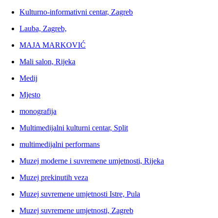
Kulturno-informativni centar, Zagreb
Lauba, Zagreb,
MAJA MARKOVIĆ
Mali salon, Rijeka
Medij
Mjesto
monografija
Multimedijalni kulturni centar, Split
multimedijalni performans
Muzej moderne i suvremene umjetnosti, Rijeka
Muzej prekinutih veza
Muzej suvremene umjetnosti Istre, Pula
Muzej suvremene umjetnosti, Zagreb