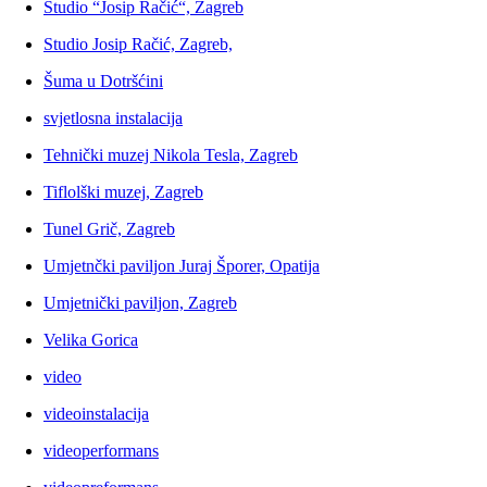
Studio “Josip Račić“, Zagreb
Studio Josip Račić, Zagreb,
Šuma u Dotršćini
svjetlosna instalacija
Tehnički muzej Nikola Tesla, Zagreb
Tiflolški muzej, Zagreb
Tunel Grič, Zagreb
Umjetnčki paviljon Juraj Šporer, Opatija
Umjetnički paviljon, Zagreb
Velika Gorica
video
videoinstalacija
videoperformans