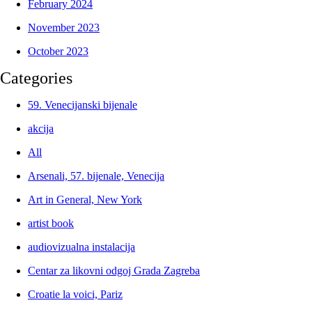
February 2024
November 2023
October 2023
Categories
59. Venecijanski bijenale
akcija
All
Arsenali, 57. bijenale, Venecija
Art in General, New York
artist book
audiovizualna instalacija
Centar za likovni odgoj Grada Zagreba
Croatie la voici, Pariz