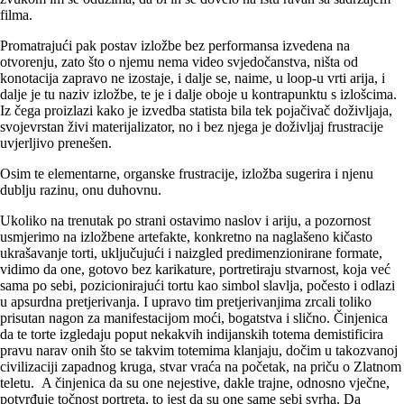
filma.
Promatrajući pak postav izložbe bez performansa izvedena na
otvorenju, zato što o njemu nema video svjedočanstva, ništa od
konotacija zapravo ne izostaje, i dalje se, naime, u loop-u vrti arija, i
dalje je tu naziv izložbe, te je i dalje oboje u kontrapunktu s izlošcima.
Iz čega proizlazi kako je izvedba statista bila tek pojačivač doživljaja,
svojevrstan živi materijalizator, no i bez njega je doživljaj frustracije
uvjerljivo prenešen.
Osim te elementarne, organske frustracije, izložba sugerira i njenu
dublju razinu, onu duhovnu.
Ukoliko na trenutak po strani ostavimo naslov i ariju, a pozornost
usmjerimo na izložbene artefakte, konkretno na naglašeno kičasto
ukrašavanje torti, uključujući i naizgled predimenzionirane formate,
vidimo da one, gotovo bez karikature, portretiraju stvarnost, koja već
sama po sebi, pozicionirajući tortu kao simbol slavlja, počesto i odlazi
u apsurdna pretjerivanja. I upravo tim pretjerivanjima zrcali toliko
prisutan nagon za manifestacijom moći, bogatstva i slično. Činjenica
da te torte izgledaju poput nekakvih indijanskih totema demistificira
pravu narav onih što se takvim totemima klanjaju, dočim u takozvanoj
civilizaciji zapadnog kruga, stvar vraća na početak, na priču o Zlatnom
teletu. A činjenica da su one nejestive, dakle trajne, odnosno vječne,
potvrđuje točnost portreta, to jest da su one same sebi svrha. Da