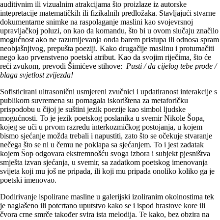
auditivnim ili vizualnim atrakcijama što proizlaze iz autorske
intepretacije matematičkih ili fizikalnih predložaka. Stavljajući stvarne
dokumentarne snimke na raspolaganje maslini kao svojevrsnoj
upravljačkoj poluzi, on kao da komandu, što bi u ovom slučaju značilo
mogućnost ako ne razumijevanja onda barem pristupa ili odnosa spram
neobjašnjivog, prepušta poeziji. Kako drugačije maslinu i protumačiti
nego kao prvenstveno poetski atribut. Kao da svojim riječima, što će
reći zvukom, prevodi Šimićeve stihove:
Pusti / da cijelog tebe prođe /
blaga svjetlost zvijezda!
Sofisticirani ultrasonični usmjereni zvučnici i updatiranost interakcije s
publikom suvremena su pomagala iskorištena za metaforičku
prispodobu u čijoj je suštini jezik poezije kao simbol ljudske
mogućnosti. To je jezik poetskog poslanika u svemir Nikole Šopa,
kojeg se uči u prvom razredu interkozmičkog postojanja, u kojem
bismo sjećanje možda trebali i napustiti, zato što se očekuje stvaranje
nečega što se ni u čemu ne poklapa sa sjećanjem. To i jest zadatak
kojem Šop odgovara ekstremnošću svoga izbora i subjekt pjesništva
smješta izvan sjećanja, u svemir, sa zadatkom poetskog imenovanja
svijeta koji mu još ne pripada, ili koji mu pripada onoliko koliko ga je
poetski imenovao.
Dodirivanje ispolirane masline u galerijski izoliranim okolnostima tek
je naglašeno ili potcrtano uputstvo kako se i ispod hrastove kore ili
čvora crne smrče također svira ista melodija. Te kako, bez obzira na