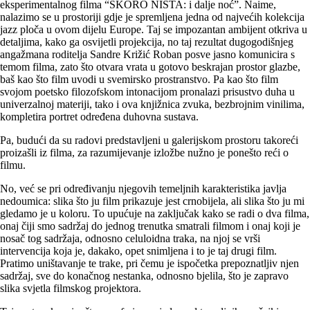
eksperimentalnog filma “SKORO NIŠTA: i dalje noć”. Naime,
nalazimo se u prostoriji gdje je spremljena jedna od najvećih kolekcija
jazz ploča u ovom dijelu Europe. Taj se impozantan ambijent otkriva u
detaljima, kako ga osvijetli projekcija, no taj rezultat dugogodišnjeg
angažmana roditelja Sandre Križić Roban posve jasno komunicira s
temom filma, zato što otvara vrata u gotovo beskrajan prostor glazbe,
baš kao što film uvodi u svemirsko prostranstvo. Pa kao što film
svojom poetsko filozofskom intonacijom pronalazi prisustvo duha u
univerzalnoj materiji, tako i ova knjižnica zvuka, bezbrojnim vinilima,
kompletira portret određena duhovna sustava.
Pa, budući da su radovi predstavljeni u galerijskom prostoru takoreći
proizašli iz filma, za razumijevanje izložbe nužno je ponešto reći o
filmu.
No, već se pri određivanju njegovih temeljnih karakteristika javlja
nedoumica: slika što ju film prikazuje jest crnobijela, ali slika što ju mi
gledamo je u koloru. To upućuje na zaključak kako se radi o dva filma,
onaj čiji smo sadržaj do jednog trenutka smatrali filmom i onaj koji je
nosač tog sadržaja, odnosno celuloidna traka, na njoj se vrši
intervencija koja je, dakako, opet snimljena i to je taj drugi film.
Pratimo uništavanje te trake, pri čemu je ispočetka prepoznatljiv njen
sadržaj, sve do konačnog nestanka, odnosno bjelila, što je zapravo
slika svjetla filmskog projektora.