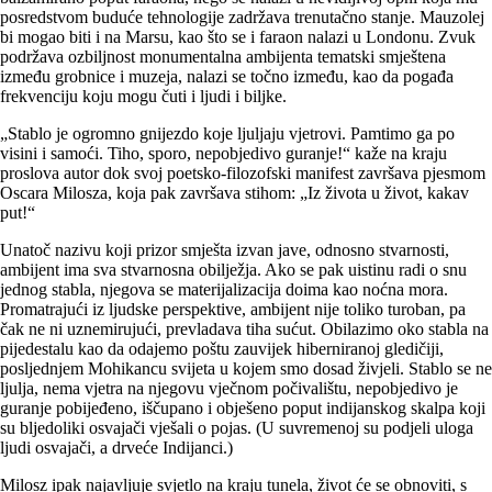
posredstvom buduće tehnologije zadržava trenutačno stanje. Mauzolej
bi mogao biti i na Marsu, kao što se i faraon nalazi u Londonu. Zvuk
podržava ozbiljnost monumentalna ambijenta tematski smještena
između grobnice i muzeja, nalazi se točno između, kao da pogađa
frekvenciju koju mogu čuti i ljudi i biljke.
„Stablo je ogromno gnijezdo koje ljuljaju vjetrovi. Pamtimo ga po
visini i samoći. Tiho, sporo, nepobjedivo guranje!“ kaže na kraju
proslova autor dok svoj poetsko-filozofski manifest završava pjesmom
Oscara Milosza, koja pak završava stihom: „Iz života u život, kakav
put!“
Unatoč nazivu koji prizor smješta izvan jave, odnosno stvarnosti,
ambijent ima sva stvarnosna obilježja. Ako se pak uistinu radi o snu
jednog stabla, njegova se materijalizacija doima kao noćna mora.
Promatrajući iz ljudske perspektive, ambijent nije toliko turoban, pa
čak ne ni uznemirujući, prevladava tiha sućut. Obilazimo oko stabla na
pijedestalu kao da odajemo poštu zauvijek hiberniranoj gledičiji,
posljednjem Mohikancu svijeta u kojem smo dosad živjeli. Stablo se ne
ljulja, nema vjetra na njegovu vječnom počivalištu, nepobjedivo je
guranje pobijeđeno, iščupano i obješeno poput indijanskog skalpa koji
su bljedoliki osvajači vješali o pojas. (U suvremenoj su podjeli uloga
ljudi osvajači, a drveće Indijanci.)
Milosz ipak najavljuje svjetlo na kraju tunela, život će se obnoviti, s