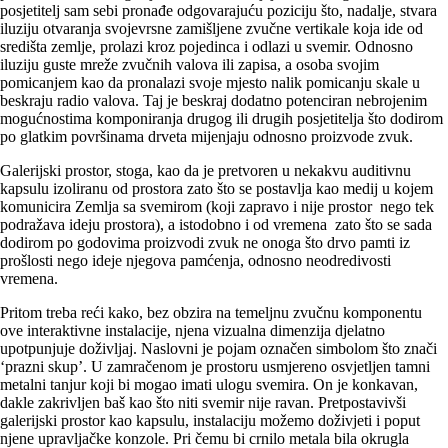
posjetitelj sam sebi pronađe odgovarajuću poziciju što, nadalje, stvara
iluziju otvaranja svojevrsne zamišljene zvučne vertikale koja ide od
središta zemlje, prolazi kroz pojedinca i odlazi u svemir. Odnosno
iluziju guste mreže zvučnih valova ili zapisa, a osoba svojim
pomicanjem kao da pronalazi svoje mjesto nalik pomicanju skale u
beskraju radio valova. Taj je beskraj dodatno potenciran nebrojenim
mogućnostima komponiranja drugog ili drugih posjetitelja što dodirom
po glatkim površinama drveta mijenjaju odnosno proizvode zvuk.
Galerijski prostor, stoga, kao da je pretvoren u nekakvu auditivnu
kapsulu izoliranu od prostora zato što se postavlja kao medij u kojem
komunicira Zemlja sa svemirom (koji zapravo i nije prostor nego tek
podražava ideju prostora), a istodobno i od vremena zato što se sada
dodirom po godovima proizvodi zvuk ne onoga što drvo pamti iz
prošlosti nego ideje njegova pamćenja, odnosno neodredivosti
vremena.
Pritom treba reći kako, bez obzira na temeljnu zvučnu komponentu
ove interaktivne instalacije, njena vizualna dimenzija djelatno
upotpunjuje doživljaj. Naslovni je pojam označen simbolom što znači
‘prazni skup’. U zamračenom je prostoru usmjereno osvjetljen tamni
metalni tanjur koji bi mogao imati ulogu svemira. On je konkavan,
dakle zakrivljen baš kao što niti svemir nije ravan. Pretpostavivši
galerijski prostor kao kapsulu, instalaciju možemo doživjeti i poput
njene upravljačke konzole. Pri čemu bi crnilo metala bila okrugla