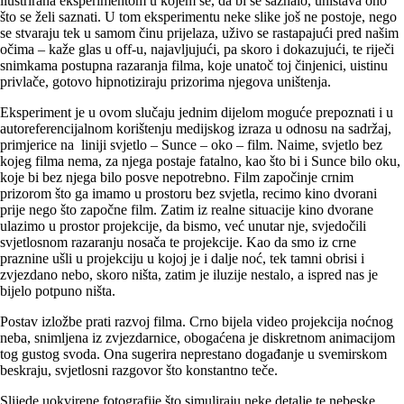
ilustrirana eksperimentom u kojem se, da bi se saznalo, uništava ono
što se želi saznati. U tom eksperimentu neke slike još ne postoje, nego
se stvaraju tek u samom činu prijelaza, uživo se rastapajući pred našim
očima – kaže glas u off-u, najavljujući, pa skoro i dokazujući, te riječi
snimkama postupna razaranja filma, koje unatoč toj činjenici, uistinu
privlače, gotovo hipnotiziraju prizorima njegova uništenja.
Eksperiment je u ovom slučaju jednim dijelom moguće prepoznati i u
autoreferencijalnom korištenju medijskog izraza u odnosu na sadržaj,
primjerice na liniji svjetlo – Sunce – oko – film. Naime, svjetlo bez
kojeg filma nema, za njega postaje fatalno, kao što bi i Sunce bilo oku,
koje bi bez njega bilo posve nepotrebno. Film započinje crnim
prizorom što ga imamo u prostoru bez svjetla, recimo kino dvorani
prije nego što započne film. Zatim iz realne situacije kino dvorane
ulazimo u prostor projekcije, da bismo, već unutar nje, svjedočili
svjetlosnom razaranju nosača te projekcije. Kao da smo iz crne
praznine ušli u projekciju u kojoj je i dalje noć, tek tamni obrisi i
zvjezdano nebo, skoro ništa, zatim je iluzije nestalo, a ispred nas je
bijelo potpuno ništa.
Postav izložbe prati razvoj filma. Crno bijela video projekcija noćnog
neba, snimljena iz zvjezdarnice, obogaćena je diskretnom animacijom
tog gustog svoda. Ona sugerira neprestano događanje u svemirskom
beskraju, svjetlosni razgovor što konstantno teče.
Slijede uokvirene fotografije što simuliraju neke detalje te nebeske