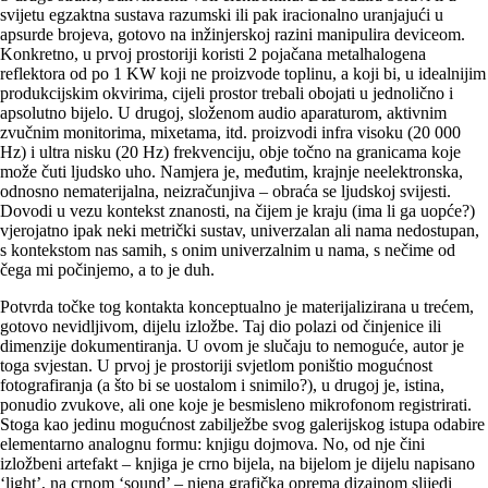
svijetu egzaktna sustava razumski ili pak iracionalno uranjajući u
apsurde brojeva, gotovo na inžinjerskoj razini manipulira deviceom.
Konkretno, u prvoj prostoriji koristi 2 pojačana metalhalogena
reflektora od po 1 KW koji ne proizvode toplinu, a koji bi, u idealnijim
produkcijskim okvi­rima, cijeli prostor trebali obojati u jednolično i
apsolutno bijelo. U drugoj, složenom audio aparaturom, aktivnim
zvučnim monitorima, mixetama, itd. proizvodi infra visoku (20 000
Hz) i ultra nisku (20 Hz) frekvenciju, obje točno na granicama koje
može čuti ljudsko uho. Namjera je, međutim, krajnje neelektronska,
odnosno nematerijalna, neizra­čunjiva – obraća se ljudskoj svijesti.
Dovodi u vezu kontekst znanosti, na čijem je kraju (ima li ga uopće?)
vjerojatno ipak neki metrički sustav, univerzalan ali nama nedostupan,
s kontekstom nas samih, s onim univerzalnim u nama, s nečime od
čega mi počinjemo, a to je duh.
Potvrda točke tog kontakta konceptualno je materijalizirana u trećem,
gotovo nevidljivom, dijelu izložbe. Taj dio polazi od činjenice ili
dimenzije dokumentiranja. U ovom je slučaju to nemoguće, autor je
toga svjestan. U prvoj je prostoriji svjetlom poništio mogućnost
fotografiranja (a što bi se uostalom i snimilo?), u drugoj je, istina,
ponudio zvukove, ali one koje je besmisleno mikrofonom registrirati.
Stoga kao jedinu mogućnost zabilježbe svog galerijskog istupa odabire
elementarno analognu formu: knjigu dojmova. No, od nje čini
izložbeni artefakt – knjiga je crno bijela, na bijelom je dijelu napisano
‘light’, na crnom ‘sound’ – njena grafička oprema dizajnom slijedi