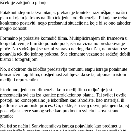
iščekuje zaključno pitanje.
Potaknut idejom takva pitanja, prebacuje kontekst razmišljanja na širi
plan u kojem je fokus na film tek jedna od dimenzija. Pitanje ne treba
konkretno postaviti, nego predstaviti situacije na koje bi se ono također
moglo odnositi.
Formalno je polazište komadić filma. Multipliciranjem tih frameova u
loop dobiven je film što pomalo podsjeća na vizualno preskakivanje
ploče. Na sadržajnoj se razini zapravo ne događa ništa, neprestano se
ponavlja tek dio jednog pokreta. Sve elemente vezane za sadržaj dobili
bismo i fotografijom.
No, s obzirom da izložba predstavlja trenutnu etapu istrage potaknute
komadićem tog filma, dosljednost zahtijeva da se taj otponac u istom
mediju i reprezentira.
Istodobno, jedna od dimenzija koju medij filma uključuje jest
prezentacija svijeta iza granice projekcionog platna. Taj svijet i ovdje
postoji, no konceptualno je iskorišten kao ishodište, kao materijal ili
platforma za autorski proces. On, dakle, širi svoj okvir, pitanjem kojeg
postavlja susreće samog sebe kao predmet u svijetu i s ove strane
granice.
Na isti se način i Sanvincentijeva istraga pojavljuje kao predmet u