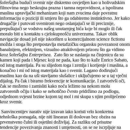
šoferšajba budući svemir nije diskretno osvjetljen kao u holivudskim
filmovima nego beskrajna prazna i tamna neprovidnost, a ispolirana
maslina upravljački mehanizam koji nam zvucima daje povratnu
informaciju o poziciji ili smjeru što ga odabiremo instinktivno. Jer kako
drugačije i putovati svemirom nego oslanjajući se ili preciznije,
prepuštajući se vodstvu našeg unutarnjeg bića koje bi moglo ili čak
moralo biti u kontaktu s cjelokupnošću univerzuma. Takav oblik
navigacije dosad još nije iskorišten u komercijalnom science fictionu
možda i stoga što pretpostavlja metafizičku organsku povezanost onom
banalnijem, efektnijem, vizualno atraktivnijem prizoru što ga vidimo
kroz šoferšajbu
Enterprisea
. Zato što se naslanja na činjenicu da su
kamen koji pada i Mjesec koji ne pada, kao što to kaže Enrico Sabato,
od istog materijala. Pa su slijedom toga i zemlja i korijenje i maslina, a
konačno i mi od istog materijala kao i svemir. Lagano dodirujući
maslinu kao da na uši stavljamo slušalice i uključujemo se u taj vječni
dijalog. Pa čak i biramo frekvencije te komunikacije. I zatvorivši oči,
čak se možemo i zamisliti kako noću ležimo na nekom molu
zatvorenih očiju i kako se nehotično čvrsto pridržimo za podlogu,
odjednom svjesni brzine kojom taj mol i mi skupa s njim prolijećemo
kroz svemir.
Sanvincentijev narativ nije izravan iako koristi vrlo konkretna
tehnloška pomagala, nije niti linearan ili doslovan bez obzira na
prvenstveno čulni ili osjetilni doživljaj. Za razliku od prisutne
tendencije povezivanja znanosti i umjetnosti, on se ne iscrpljuje na