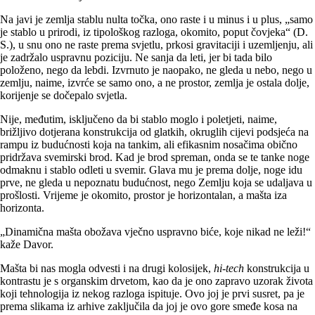
Na javi je zemlja stablu nulta točka, ono raste i u minus i u plus, „samo
je stablo u prirodi, iz tipološkog razloga, okomito, poput čovjeka“ (D.
S.), u snu ono ne raste prema svjetlu, prkosi gravitaciji i uzemljenju, ali
je zadržalo uspravnu poziciju. Ne sanja da leti, jer bi tada bilo
položeno, nego da lebdi. Izvrnuto je naopako, ne gleda u nebo, nego u
zemlju, naime, izvrće se samo ono, a ne prostor, zemlja je ostala dolje,
korijenje se dočepalo svjetla.
Nije, međutim, isključeno da bi stablo moglo i poletjeti, naime,
brižljivo dotjerana konstrukcija od glatkih, okruglih cijevi podsjeća na
rampu iz budućnosti koja na tankim, ali efikasnim nosačima obično
pridržava svemirski brod. Kad je brod spreman, onda se te tanke noge
odmaknu i stablo odleti u svemir. Glava mu je prema dolje, noge idu
prve, ne gleda u nepoznatu budućnost, nego Zemlju koja se udaljava u
prošlosti. Vrijeme je okomito, prostor je horizontalan, a mašta iza
horizonta.
„Dinamična mašta obožava vječno uspravno biće, koje nikad ne leži!“
kaže Davor.
Mašta bi nas mogla odvesti i na drugi kolosijek,
hi-tech
konstrukcija u
kontrastu je s organskim drvetom, kao da je ono zapravo uzorak života
koji tehnologija iz nekog razloga ispituje. Ovo joj je prvi susret, pa je
prema slikama iz arhive zaključila da joj je ovo gore smeđe kosa na