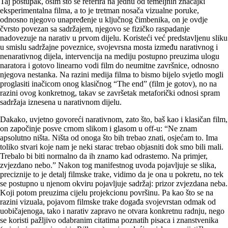
Taj postupak, osim što se referira na jednu od temeljnih značajki
eksperimentalna filma, a to je tretman nosača vizualne poruke,
odnosno njegovo unapređenje u ključnog čimbenika, on je ovdje
čvrsto povezan sa sadržajem, njegovo se fizičko raspadanje
nadovezuje na narativ u prvom dijelu. Koristeći već predstavljenu sliku
u smislu sadržajne poveznice, svojevrsna mosta između narativnog i
nenarativnog dijela, intervencija na mediju postupno preuzima ulogu
naratora i gotovo linearno vodi film do neumitne završnice, odnosno
njegova nestanka. Na razini medija filma to bismo bijelo svjetlo mogli
proglasiti inačicom onog klasičnog “The end” (film je gotov), no na
razini ovog konkretnog, takav se završetak metaforički odnosi spram
sadržaja iznesena u narativnom dijelu.
Dakako, uvjetno govoreći narativnom, zato što, baš kao i klasičan film,
on započinje posve crnom slikom i glasom u off-u: “Ne znam
apsolutno ništa. Ništa od onoga što bih trebao znati, osjećam to. Ima
toliko stvari koje nam je neki starac trebao objasniti dok smo bili mali.
Trebalo bi biti normalno da ih znamo kad odrastemo. Na primjer,
zvjezdano nebo.” Nakon tog manifestnog uvoda pojavljuje se slika,
preciznije to je detalj filmske trake, vidimo da je ona u pokretu, no tek
se postupno u njenom okviru pojavljuje sadržaj: prizor zvjezdana neba.
Koji potom preuzima cijelu projekcionu površinu. Pa kao što se na
razini vizuala, pojavom filmske trake događa svojevrstan odmak od
uobičajenoga, tako i narativ zapravo ne otvara konkretnu radnju, nego
se koristi pažljivo odabranim citatima poznatih pisaca i znanstvenika