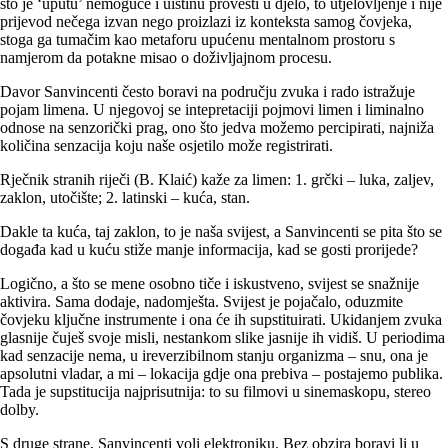
što je ‘uputu’ nemoguće i uistinu provesti u djelo, to utjelovljenje i nije
prijevod nečega izvan nego proizlazi iz konteksta samog čovjeka,
stoga ga tumačim kao metaforu upućenu mentalnom prostoru s
namjerom da potakne misao o doživljajnom procesu.
Davor Sanvincenti često boravi na području zvuka i rado istražuje
pojam limena. U njegovoj se intepretaciji pojmovi limen i liminalno
odnose na senzorički prag, ono što jedva možemo percipirati, najniža
količina senzacija koju naše osjetilo može registrirati.
Rječnik stranih riječi (B. Klaić) kaže za limen: 1. grčki – luka, zaljev,
zaklon, utočište; 2. latinski – kuća, stan.
Dakle ta kuća, taj zaklon, to je naša svijest, a Sanvincenti se pita što se
događa kad u kuću stiže manje informacija, kad se gosti prorijede?
Logično, a što se mene osobno tiče i iskustveno, svijest se snažnije
aktivira. Sama dodaje, nadomješta. Svijest je pojačalo, oduzmite
čovjeku ključne instrumente i ona će ih supstituirati. Ukidanjem zvuka
glasnije čuješ svoje misli, nestankom slike jasnije ih vidiš. U periodima
kad senzacije nema, u ireverzibilnom stanju organizma – snu, ona je
apsolutni vladar, a mi – lokacija gdje ona prebiva – postajemo publika.
Tada je supstitucija najprisutnija: to su filmovi u sinemaskopu, stereo
dolby.
S druge strane, Sanvincenti voli elektroniku. Bez obzira boravi li u