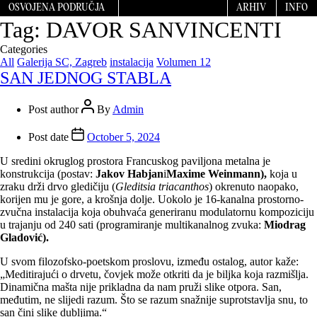
OSVOJENA PODRUČJA
ARHIV
INFO
Tag:
DAVOR SANVINCENTI
Categories
All
Galerija SC, Zagreb
instalacija
Volumen 12
SAN JEDNOG STABLA
Post author
By
Admin
Post date
October 5, 2024
U sredini okruglog prostora Francuskog paviljona metalna je
konstrukcija (postav:
Jakov Habjan
i
Maxime Weinmann),
koja u
zraku drži drvo gledičiju (
Gleditsia triacanthos
) okrenuto naopako,
korijen mu je gore, a krošnja dolje. Uokolo je 16-kanalna prostorno-
zvučna instalacija koja obuhvaća generiranu modulatornu kompoziciju
u trajanju od 240 sati (programiranje multikanalnog zvuka:
Miodrag
Gladović).
U svom filozofsko-poetskom proslovu, između ostalog, autor kaže:
„Meditirajući o drvetu, čovjek može otkriti da je biljka koja razmišlja.
Dinamična mašta nije prikladna da nam pruži slike otpora. San,
međutim, ne slijedi razum. Što se razum snažnije suprotstavlja snu, to
san čini slike dubljima.“