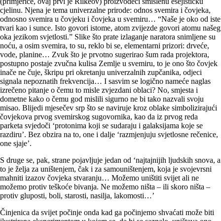
(primjerice, ovaj prvi je Rilkeov) proizvodeći smislenu esejističku
cjelinu. Njena je tema univerzalne prirode: odnos svemira i čovjeka,
odnosno svemira u čovjeku i čovjeka u svemiru… “Naše je oko od iste
tvari kao i sunce. Isto govori istome, atom zvijezde govori atomu našeg
oka jezikom svjetlosti.” Slike što prate izlaganje naratora snimljene su
noću, a osim svemira, to su, reklo bi se, elementarni prizori: drveće,
vode, planine… Zvuk što je prvotno sugerirao šum rada projektora,
postupno postaje zvučna kulisa Zemlje u svemiru, to je ono što čovjek
inače ne čuje, škripu pri okretanju univerzalnih zupčanika, odjeci
signala nepoznatih frekvencija… I sasvim se logično nameće naglas
izrečeno pitanje o čemu to misle zvjezdani oblaci? No, smjesta i
dometne kako o čemu god mislili sigurno ne bi tako nazvali svoju
misao. Blijedi mjesečev srp što se naviruje kroz oblake simbolizirajući
čovjekova prvog svemirskog sugovornika, kao da iz prvog reda
parketa svjedoči ‘protonima koji se sudaraju i galaksijama koje se
razdiru’. Bez obzira na to, one i dalje ‘razmjenjuju svjetlosne rečenice,
one sjaje’.
S druge se, pak, strane pojavljuje jedan od ‘najtajnijih ljudskih snova, a
to je želja za uništenjem, čak i za samouništenjem, koja je svojevrsni
mahniti izazov čovjeka stvaranju… Možemo uništiti svijet ali ne
možemo protiv teškoće bivanja. Ne možemo ništa – ili skoro ništa –
protiv gluposti, boli, starosti, nasilja, lakomosti…’
Činjenica da svijet počinje onda kad ga počinjemo shvaćati može biti