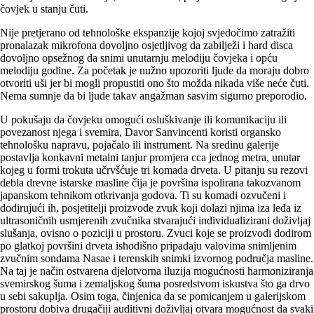
čovjek u stanju čuti.
Nije pretjerano od tehnološke ekspanzije kojoj svjedočimo zatražiti
pronalazak mikrofona dovoljno osjetljivog da zabilježi i hard disca
dovoljno opsežnog da snimi unutarnju melodiju čovjeka i opću
melodiju godine. Za početak je nužno upozoriti ljude da moraju dobro
otvoriti uši jer bi mogli propustiti ono što možda nikada više neće čuti.
Nema sumnje da bi ljude takav angažman sasvim sigurno preporodio.
U pokušaju da čovjeku omogući osluškivanje ili komunikaciju ili
povezanost njega i svemira, Davor Sanvincenti koristi organsko
tehnološku napravu, pojačalo ili instrument. Na sredinu galerije
postavlja konkavni metalni tanjur promjera cca jednog metra, unutar
kojeg u formi trokuta učrvšćuje tri komada drveta. U pitanju su rezovi
debla drevne istarske masline čija je površina ispolirana takozvanom
japanskom tehnikom otkrivanja godova. Ti su komadi ozvučeni i
dodirujući ih, posjetitelji proizvode zvuk koji dolazi njima iza leđa iz
ultrasoničnih usmjerenih zvučnika stvarajući individualizirani doživljaj
slušanja, ovisno o poziciji u prostoru. Zvuci koje se proizvodi dodirom
po glatkoj površini drveta ishodišno pripadaju valovima snimljenim
zvučnim sondama Nasae i terenskih snimki izvornog područja masline.
Na taj je način ostvarena djelotvorna iluzija mogućnosti harmoniziranja
svemirskog šuma i zemaljskog šuma posredstvom iskustva što ga drvo
u sebi sakuplja. Osim toga, činjenica da se pomicanjem u galerijskom
prostoru dobiva drugačiji auditivni doživljaj otvara mogućnost da svaki