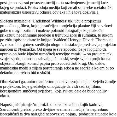
postajemo svjesni prisustva medija – ta razdvojenost je medij kroz
kojeg se prolazi. Proizvodnja medija koji zrcali sam sebe metaforički
materijalizira uspostavu odnosa čovjeka i njegova doživljaja.
Složena instalacija ‘Undefined Wildness’ uključuje projekciju
pronađenog filma, kojoj je sučeljena projekcija planine čiji se vrhovi
gube u magli, zatim tri malene polaroid fotografije koje također
prikazuju nedefinirane predjele u trenutku zore ili sumraka, te rukom
po zidu ispisane citate iz knjige ‘Walden’ Henryja Davida Thoreoua.
A, rekao bih, gotovo središnju ulogu te instalacije predstavlja projektor
naručen iz Njemačke. Od njega je sve zpočelo, pa je i logično da
upravo on bude ključni tumačitelj temeljne zamisli – on projicira tek
svoje svjetlo, odnosno zahvaljujući maski, svoje svjetlo projicira na
obješeni okrugli komad papira proizvodeći žuti krug. On, dakle,
manifestira medij s ciljem portretiranja sebe a ne sadržaja kojem bi po
defaultu on trebao biti u službi.
Obrazlažući ga, autor manifestno pocrtava svoju ideju: “Svjetlo žarulje
u projektoru, koje gledatelju omogućuje da vidi sadržaj filma,
korespondira sunčevoj svjetlosti, koja svijetu daje da bude vidljiv
oku.»
Napuštajući pitanje što proizlazi iz realizma bilo kojih kadrova,
Sanvincenti prelazi preko divljine vremena i medija, te neprestano
ispreplićući ta dva naizgled nepoveziva pojma, podastire situacije koje