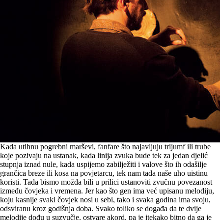
Kada utihnu pogrebni marševi, fanfare što najavljuju trijumf ili trube
koje pozivaju na ustanak, kada linija zvuka bude tek za jedan djelić
stupnja iznad nule, kada uspijemo zabilježiti i valove što ih odašilje
grančica breze ili kosa na povjetarcu, tek nam tada naše uho uistinu
koristi. Tada bismo možda bili u prilici ustanoviti zvučnu povezanost
između čovjeka i vremena. Jer kao što gen ima već upisanu melodiju,
koju kasnije svaki čovjek nosi u sebi, tako i svaka godina ima svoju,
odsviranu kroz godišnja doba. Svako toliko se događa da te dvije
melodije dođu u suzvučje, ostvare akord, pa je itekako bitno da ga je