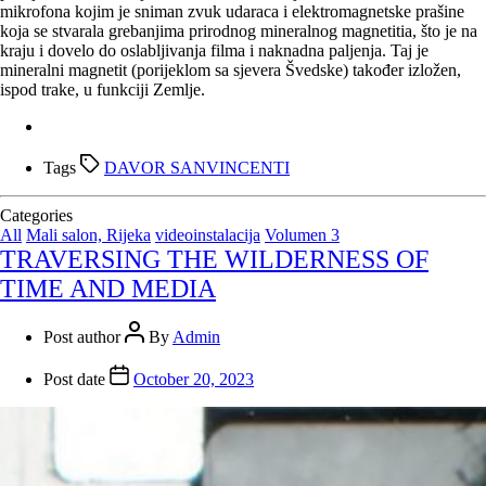
mikrofona kojim je sniman zvuk udaraca i elektromagnetske prašine
koja se stvarala grebanjima prirodnog mineralnog magnetitia, što je na
kraju i dovelo do oslabljivanja filma i naknadna paljenja. Taj je
mineralni magnetit (porijeklom sa sjevera Švedske) također izložen,
ispod trake, u funkciji Zemlje.
Tags
DAVOR SANVINCENTI
Categories
All
Mali salon, Rijeka
videoinstalacija
Volumen 3
TRAVERSING THE WILDERNESS OF
TIME AND MEDIA
Post author
By
Admin
Post date
October 20, 2023