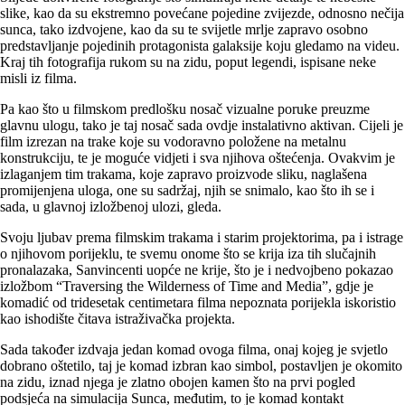
slike, kao da su ekstremno povećane pojedine zvijezde, odnosno nečija
sunca, tako izdvojene, kao da su te svijetle mrlje zapravo osobno
predstavljanje pojedinih protagonista galaksije koju gledamo na videu.
Kraj tih fotografija rukom su na zidu, poput legendi, ispisane neke
misli iz filma.
Pa kao što u filmskom predlošku nosač vizualne poruke preuzme
glavnu ulogu, tako je taj nosač sada ovdje instalativno aktivan. Cijeli je
film izrezan na trake koje su vodoravno položene na metalnu
konstrukciju, te je moguće vidjeti i sva njihova oštećenja. Ovakvim je
izlaganjem tim trakama, koje zapravo proizvode sliku, naglašena
promijenjena uloga, one su sadržaj, njih se snimalo, kao što ih se i
sada, u glavnoj izložbenoj ulozi, gleda.
Svoju ljubav prema filmskim trakama i starim projektorima, pa i istrage
o njihovom porijeklu, te svemu onome što se krija iza tih slučajnih
pronalazaka, Sanvincenti uopće ne krije, što je i nedvojbeno pokazao
izložbom “Traversing the Wilderness of Time and Media”, gdje je
komadić od tridesetak centimetara filma nepoznata porijekla iskoristio
kao ishodište čitava istraživačka projekta.
Sada također izdvaja jedan komad ovoga filma, onaj kojeg je svjetlo
dobrano oštetilo, taj je komad izbran kao simbol, postavljen je okomito
na zidu, iznad njega je zlatno obojen kamen što na prvi pogled
podsjeća na simulacija Sunca, međutim, to je komad kontakt