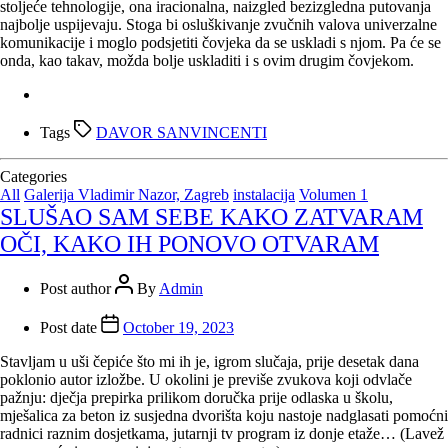
stoljeće tehnologije, ona iracionalna, naizgled bezizgledna putovanja
najbolje uspijevaju. Stoga bi osluškivanje zvučnih valova univerzalne
komunikacije i moglo podsjetiti čovjeka da se uskladi s njom. Pa će se
onda, kao takav, možda bolje uskladiti i s ovim drugim čovjekom.
Tags
DAVOR SANVINCENTI
Categories
All
Galerija Vladimir Nazor, Zagreb
instalacija
Volumen 1
SLUŠAO SAM SEBE KAKO ZATVARAM
OČI, KAKO IH PONOVO OTVARAM
Post author
By
Admin
Post date
October 19, 2023
Stavljam u uši čepiće što mi ih je, igrom slučaja, prije desetak dana
poklonio autor izložbe. U okolini je previše zvukova koji odvlače
pažnju: dječja prepirka prilikom doručka prije odlaska u školu,
mješalica za beton iz susjedna dvorišta koju nastoje nadglasati pomoćni
radnici raznim dosjetkama, jutarnji tv program iz donje etaže… (Lavež