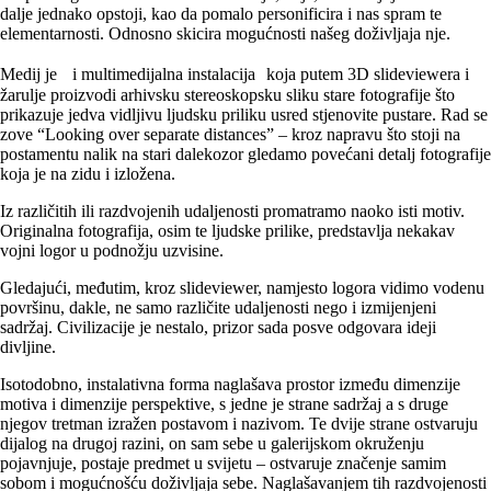
dalje jednako opstoji, kao da pomalo personificira i nas spram te
elementarnosti. Odnosno skicira mogućnosti našeg doživljaja nje.
Medij je i multimedijalna instalacija koja putem 3D slideviewera i
žarulje proizvodi arhivsku stereoskopsku sliku stare fotografije što
prikazuje jedva vidljivu ljudsku priliku usred stjenovite pustare. Rad se
zove “Looking over separate distances” – kroz napravu što stoji na
postamentu nalik na stari dalekozor gledamo povećani detalj fotografije
koja je na zidu i izložena.
Iz različitih ili razdvojenih udaljenosti promatramo naoko isti motiv.
Originalna fotografija, osim te ljudske prilike, predstavlja nekakav
vojni logor u podnožju uzvisine.
Gledajući, međutim, kroz slideviewer, namjesto logora vidimo vodenu
površinu, dakle, ne samo različite udaljenosti nego i izmijenjeni
sadržaj. Civilizacije je nestalo, prizor sada posve odgovara ideji
divljine.
Isotodobno, instalativna forma naglašava prostor između dimenzije
motiva i dimenzije perspektive, s jedne je strane sadržaj a s druge
njegov tretman izražen postavom i nazivom. Te dvije strane ostvaruju
dijalog na drugoj razini, on sam sebe u galerijskom okruženju
pojavnjuje, postaje predmet u svijetu – ostvaruje značenje samim
sobom i mogućnošću doživljaja sebe. Naglašavanjem tih razdvojenosti