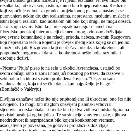
svijetu brišući granicu između nje i njenih rezultata. Jer sve može biti
rezultat koji otkriva svoju istinu, mimo bilo kojeg realizma. Realizma
koji započinje onime iza granice projekcionog platna, a nastavlja se
putovanjem nekim drugim realizmima, neprestano, međutim, misleći o
istini koju ti realizmi, kao uostalom niti bilo koji drugi, ne mogu doseći.
Iako iz njih izvire. Istini koja nije egzaktna nego se temelji na
filozofsko poetskoj interpretaciji elementarnog, odnosno doživljaja
svojevrsne komunikacije na relaciji priroda, nebesa, svemir. Razgovora
koji neprestano teče, a kojemu je čovjek medij kroz kojeg se on jedino
i može odvijati. Razgovora koji ne riješava nikakvu konkretnost, ali
potpomaže mogućnosti da se ta konkretnost nešto bolje razumije i
osobnije doživi.
«Pjesmu ‘Pitija’ pisao je na selu u okolici Avranchesa, ustajući po
svom običaju rano u zoru i hodajući bosonog po travi, da izazove u
sebi bolnu lucidnost sasvim probuđena čovjeka: “Osjećao sam
vitalnost duha, koja mi se čini danas kao najpoželjnije blago.”
(Bonifačić o Valéryju)
Divljina označava nešto što nije pripitomljeno ili ukroćeno, ono što nije
osvojeno. To mogu biti maglom obavijeni planinski vrhovi ili
stjenovita morska obala. To može biti i jedva vidljiva ljudska figura na
uzvisini pustinjskog krajolika. Te su situacije vanvremenske, njihova
neodredivost ili nepripadnost bilo kojem konkretnom vremenu
asocijativno je povezana, pa gotovo i proizlazi iz doživljaja
neukrotivosti prirode kao manifestacije nebesa odnosno univerzuma.