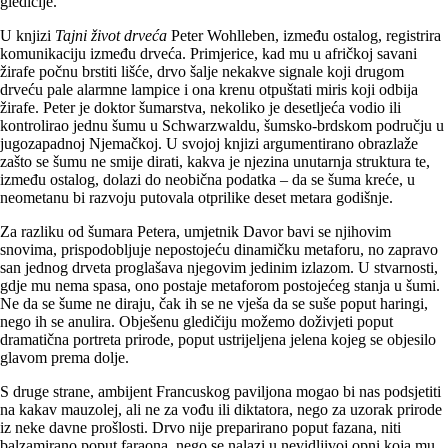
gledičije.
U knjizi
Tajni život drveća
Peter Wohlleben, između ostalog, registrira
komunikaciju između drveća. Primjerice, kad mu u afričkoj savani
žirafe počnu brstiti lišće, drvo šalje nekakve signale koji drugom
drveću pale alarmne lampice i ona krenu otpuštati miris koji odbija
žirafe. Peter je doktor šumarstva, nekoliko je desetljeća vodio ili
kontrolirao jednu šumu u Schwarzwaldu, šumsko-brdskom području u
jugozapadnoj Njemačkoj. U svojoj knjizi argumentirano obrazlaže
zašto se šumu ne smije dirati, kakva je njezina unutarnja struktura te,
između ostalog, dolazi do neobična podatka – da se šuma kreće, u
neometanu bi razvoju putovala otprilike deset metara godišnje.
Za razliku od šumara Petera, umjetnik Davor bavi se njihovim
snovima, prispodobljuje nepostojeću dinamičku metaforu, no zapravo
san jednog drveta proglašava njegovim jedinim izlazom. U stvarnosti,
gdje mu nema spasa, ono postaje metaforom postojećeg stanja u šumi.
Ne da se šume ne diraju, čak ih se ne vješa da se suše poput haringi,
nego ih se anulira. Obješenu gledičiju možemo doživjeti poput
dramatična portreta prirode, poput ustrijeljena jelena kojeg se objesilo
glavom prema dolje.
S druge strane, ambijent Francuskog paviljona mogao bi nas podsjetiti
na kakav mauzolej, ali ne za vođu ili diktatora, nego za uzorak prirode
iz neke davne prošlosti. Drvo nije preparirano poput fazana, niti
balzamirano poput faraona, nego se nalazi u nevidljivoj opni koja mu