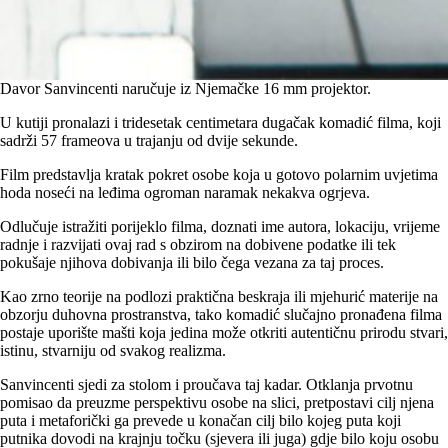
Davor Sanvincenti naručuje iz Njemačke 16 mm projektor.
U kutiji pronalazi i tridesetak centimetara dugačak komadić filma, koji
sadrži 57 frameova u trajanju od dvije sekunde.
Film predstavlja kratak pokret osobe koja u gotovo polarnim uvjetima
hoda noseći na leđima ogroman naramak nekakva ogrjeva.
Odlučuje istražiti porijeklo filma, doznati ime autora, lokaciju, vrijeme
radnje i razvijati ovaj rad s obzirom na dobivene podatke ili tek
pokušaje njihova dobivanja ili bilo čega vezana za taj proces.
Kao zrno teorije na podlozi praktična beskraja ili mjehurić materije na
obzorju duhovna prostranstva, tako komadić slučajno pronađena filma
postaje uporište mašti koja jedina može otkriti autentičnu prirodu stvari,
istinu, stvarniju od svakog realizma.
Sanvincenti sjedi za stolom i proučava taj kadar. Otklanja prvotnu
pomisao da preuzme perspektivu osobe na slici, pretpostavi cilj njena
puta i metaforički ga prevede u konačan cilj bilo kojeg puta koji
putnika dovodi na krajnju točku (sjevera ili juga) gdje bilo koju osobu