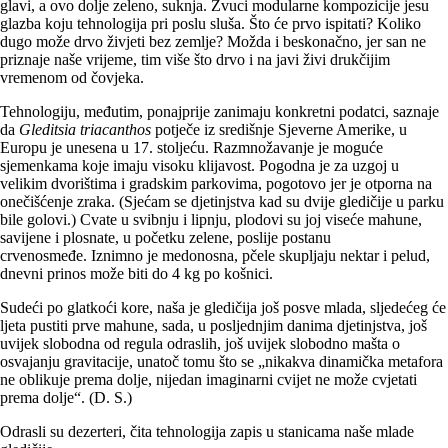
glavi, a ovo dolje zeleno, suknja. Zvuci modularne kompozicije jesu
glazba koju tehnologija pri poslu sluša. Što će prvo ispitati? Koliko
dugo može drvo živjeti bez zemlje? Možda i beskonačno, jer san ne
priznaje naše vrijeme, tim više što drvo i na javi živi drukčijim
vremenom od čovjeka.
Tehnologiju, međutim, ponajprije zanimaju konkretni podatci, saznaje
da
Gleditsia triacanthos
potječe iz središnje Sjeverne Amerike, u
Europu je unesena u 17. stoljeću. Razmnožavanje je moguće
sjemenkama koje imaju visoku klijavost. Pogodna je za uzgoj u
velikim dvorištima i gradskim parkovima, pogotovo jer je otporna na
onečišćenje zraka. (Sjećam se djetinjstva kad su dvije gledičije u parku
bile golovi.) Cvate u svibnju i lipnju, plodovi su joj viseće mahune,
savijene i plosnate, u početku zelene, poslije postanu
crvenosmeđe. Iznimno je medonosna, pčele skupljaju nektar i pelud,
dnevni prinos može biti do 4 kg po košnici.
Sudeći po glatkoći kore, naša je gledičija još posve mlada, sljedećeg će
ljeta pustiti prve mahune, sada, u posljednjim danima djetinjstva, još
uvijek slobodna od regula odraslih, još uvijek slobodno mašta o
osvajanju gravitacije, unatoč tomu što se „nikakva dinamička metafora
ne oblikuje prema dolje, nijedan imaginarni cvijet ne može cvjetati
prema dolje“. (D. S.)
Odrasli su dezerteri, čita tehnologija zapis u stanicama naše mlade