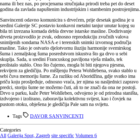
nama ili bez nas, po procjenama stručnjaka prirodi treba pet do deset
godina da zavlada napuštenim industrijskim i stambenim postrojenjima.
Sanvincenti odavno komunicira s drvećem, prije desetak godina je u
sredini Galerije SC postavio konkavni metalni tanjur unutar kojeg su
bila tri izrezana komada debla drevne istarske masline. Dodirivanje
drveta proizvodilo je zvuk, odnosno reprodukciju zvučnih valova
snimljenih sondama NASA-e i terenskih snimki izvornog područja
masline. Tako je ostvario djelotvornu iluziju harmonije svemirskog
šuma i zemaljskog šuma posredstvom iskustva što ga drvo u sebi
skuplja. Sada, u sredini Francuskog paviljona vješa mlado, tek
prolistalo stablo. Ono što čujemo, mogla bi biti njegova pjesma,
rekvijem za gledičiju. Po mišljenju Petera Wohllebena, svako stablo u
sebi čuva memoriju šume. Za razliku od Aboridžina, gdje svatko ima
priču koju prosljeđuje, odnosno vraća, jer njima su nasljednici zapravo
predci, storiju šume ne možemo čuti, ali to ne znači da ona ne postoji.
Drvo u parku, kaže Peter Wohlleben, odvojeno je od prirodna staništa,
izdvojeno i izolirano, zaboravlja kolektivnu svijest, kao i čovjek na
pustom otoku, obješena je gledičija Pale sam na svijetu.
Tags
DAVOR SANVINCENTI
Categories
All
Galerija Spot, Zagreb
site specific
Volumen 6