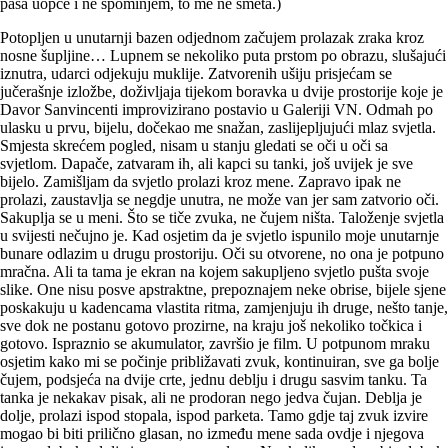
pasa uopće i ne spominjem, to me ne smeta.)
Potopljen u unutarnji bazen odjednom začujem prolazak zraka kroz
nosne šupljine… Lupnem se nekoliko puta prstom po obrazu, slušajući
iznutra, udarci odjekuju muklije. Zatvorenih ušiju prisjećam se
jučerašnje izložbe, doživljaja tijekom boravka u dvije prostorije koje je
Davor Sanvincenti improvizirano postavio u Galeriji VN. Odmah po
ulasku u prvu, bijelu, dočekao me snažan, zaslijepljujući mlaz svjetla.
Smjesta skrećem pogled, nisam u stanju gledati se oči u oči sa
svjetlom. Dapače, zatvaram ih, ali kapci su tanki, još uvijek je sve
bijelo. Zamišljam da svjetlo prolazi kroz mene. Zapravo ipak ne
prolazi, zaustavlja se negdje unutra, ne može van jer sam zatvorio oči.
Sakuplja se u meni. Što se tiče zvuka, ne čujem ništa. Taloženje svjetla
u svijesti nečujno je. Kad osjetim da je svjetlo ispunilo moje unutarnje
bunare odlazim u drugu prostoriju. Oči su otvorene, no ona je potpuno
mračna. Ali ta tama je ekran na kojem sakupljeno svjetlo pušta svoje
slike. One nisu posve apstraktne, prepoznajem neke obrise, bijele sjene
poskakuju u kadencama vlastita ritma, zamjenjuju ih druge, nešto tanje,
sve dok ne postanu gotovo prozirne, na kraju još nekoliko točkica i
gotovo. Ispraznio se akumulator, završio je film. U potpunom mraku
osjetim kako mi se počinje približavati zvuk, kontinuiran, sve ga bolje
čujem, podsjeća na dvije crte, jednu deblju i drugu sasvim tanku. Ta
tanka je nekakav pisak, ali ne prodoran nego jedva čujan. Deblja je
dolje, prolazi ispod stopala, ispod parketa. Tamo gdje taj zvuk izvire
mogao bi biti prilično glasan, no između mene sada ovdje i njegova