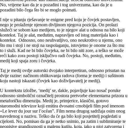
No, vrijeme kao da je u pozadini i tog univerzuma, kao da je u
pozadini bilo čega što bi se moglo poimati.
I nije u pitanju rješavanje te enigme pred koju je čovjek postavljen,
nego je prolaženje njenom divljinom njegova pozicija. On prolazi
služeći se sobom kao medijem, to je njegov alat u odnosu na bilo koji
kontekst. Taj je alat, međutim, napravljen od istog materijala kao i
kontekst. Odnosno, ono neuhvatljivo, ono neukrotivo u njemu, ono
što mu i stoji i ne stoji na raspolaganju, istovjetno je onome za što mu
to i služi. Kad ne bi bilo čovjeka, ne bi bilo niti zore, a teško se može
reći kako zora postoji isključivo radi čovjeka. No, postoji, međutim,
medij koji spaja zoru i čovjeka.
Taj je medij ovdje autorski dvojako interpretiran, odnosno prisutan na
dvije razine: načinom oblikovanja radova (forma je medij) i suštinom
koju nastoji iskazati (čovjek kao doživljavatelj je medij).
U kontekstu izložbe, ‘medij’ se, dakle, pojavljuje kao nosač poruke
odnosno simbolični označitelj prostora pretvorbe elementarna prizora u
metaforičku dimenziju. Medij je, primjerice, klasični, gotovo
staromodni televizor koji emitira dvosatni crnobijeli film pod imenom
«Le lever du jour sur l’océan”. Film nema drugog sadržaja osim onog
navedenog u nazivu. Teško da će ga bilo koji posjetitelj pogledati u
cijelosti. No, pomisao da ga je netko snimio, pa zatim i sublimiranje te
neopisive grandioznosti u malenu kutiju, koja, iako u njoj zatvorena i