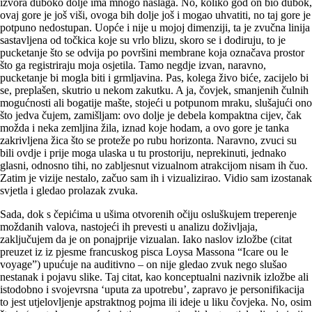
izvora duboko dolje ima mnogo naslaga. No, koliko god on bio dubok,
ovaj gore je još viši, ovoga bih dolje još i mogao uhvatiti, no taj gore je
potpuno nedostupan. Uopće i nije u mojoj dimenziji, ta je zvučna linija
sastavljena od točkica koje su vrlo blizu, skoro se i dodiruju, to je
pucketanje što se odvija po površini membrane koja označava prostor
što ga registriraju moja osjetila. Tamo negdje izvan, naravno,
pucketanje bi mogla biti i grmljavina. Pas, kolega živo biće, zacijelo bi
se, preplašen, skutrio u nekom zakutku. A ja, čovjek, smanjenih čulnih
mogućnosti ali bogatije mašte, stojeći u potpunom mraku, slušajući ono
što jedva čujem, zamišljam: ovo dolje je debela kompaktna cijev, čak
možda i neka zemljina žila, iznad koje hodam, a ovo gore je tanka
zakrivljena žica što se proteže po rubu horizonta. Naravno, zvuci su
bili ovdje i prije moga ulaska u tu prostoriju, neprekinuti, jednako
glasni, odnosno tihi, no zabljesnut vizualnom atrakcijom nisam ih čuo.
Zatim je vizije nestalo, začuo sam ih i vizualizirao. Vidio sam izostanak
svjet­la i gledao prolazak zvuka.
Sada, dok s čepićima u ušima otvorenih očiju osluškujem treperenje
moždanih valova, nastojeći ih prevesti u analizu doživljaja,
zaključujem da je on ponajprije vizualan. Iako naslov izložbe (citat
preuzet iz iz pjesme francuskog pisca Loysa Massona “Icare ou le
voyage”) upućuje na auditivno – on nije gledao zvuk nego slušao
nestanak i pojavu slike. Taj citat, kao konceptualni nazivnik izložbe ali
istodobno i svojevrsna ‘uputa za upotrebu’, zapravo je personifikacija
to jest utjelovljenje apstraktnog pojma ili ideje u liku čovjeka. No, osim