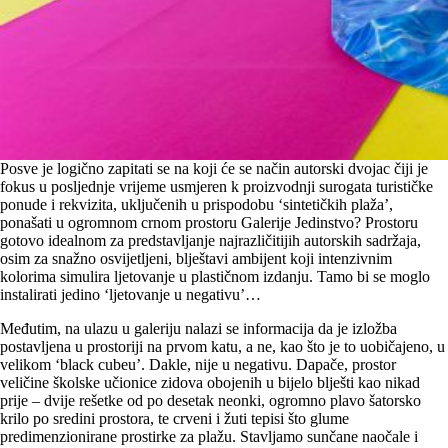
Posve je logično zapitati se na koji će se način autorski dvojac čiji je
fokus u posljednje vrijeme usmjeren k proizvodnji surogata turističke
ponude i rekvizita, uključenih u prispodobu ‘sintetičkih plaža’,
ponašati u ogromnom crnom prostoru Galerije Jedinstvo? Prostoru
gotovo idealnom za predstavljanje najrazličitijih autorskih sadržaja,
osim za snažno osvijetljeni, blještavi ambijent koji intenzivnim
kolorima simulira ljetovanje u plastičnom izdanju. Tamo bi se moglo
instalirati jedino ‘ljetovanje u negativu’…
Međutim, na ulazu u galeriju nalazi se informacija da je izložba
postavljena u prostoriji na prvom katu, a ne, kao što je to uobičajeno, u
velikom ‘black cubeu’. Dakle, nije u negativu. Dapače, prostor
veličine školske učionice zidova obojenih u bijelo blješti kao nikad
prije – dvije rešetke od po desetak neonki, ogromno plavo šatorsko
krilo po sredini prostora, te crveni i žuti tepisi što glume
predimenzionirane prostirke za plažu. Stavljamo sunčane naočale i