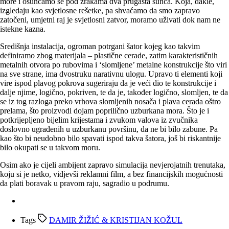
more i osunčamo se pod zrakama dva prugasta sunca. Koja, dakle,
izgledaju kao svjetlosne rešetke, pa shvaćamo da smo zapravo
zatočeni, umjetni raj je svjetlosni zatvor, moramo uživati dok nam ne
istekne kazna.
Središnja instalacija, ogroman potrgani šator kojeg kao takvim
definiramo zbog materijala – plastične cerade, zatim karakterističnih
metalnih otvora po rubovima i ‘slomljene’ metalne konstrukcije što viri
na sve strane, ima dvostruku narativnu ulogu. Upravo ti elementi koji
vire ispod plavog pokrova sugeriraju da je veći dio te konstrukcije i
dalje njime, logično, pokriven, te da je, također logično, slomljen, te da
se iz tog razloga preko vrhova slomljenih nosača i plava cerada oštro
prelama, što proizvodi dojam poprilično uzburkana mora. Što je i
potkrijepljeno bijelim krijestama i zvukom valova iz zvučnika
doslovno ugrađenih u uzburkanu površinu, da ne bi bilo zabune. Pa
kao što bi neudobno bilo spavati ispod takva šatora, još bi riskantnije
bilo okupati se u takvom moru.
Osim ako je cijeli ambijent zapravo simulacija nevjerojatnih trenutaka,
koju si je netko, vidjevši reklamni film, a bez financijskih mogućnosti
da plati boravak u pravom raju, sagradio u podrumu.
Tags
DAMIR ŽIŽIĆ & KRISTIJAN KOŽUL