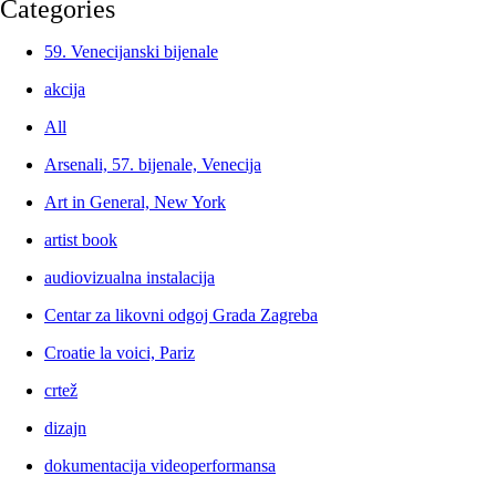
Categories
59. Venecijanski bijenale
akcija
All
Arsenali, 57. bijenale, Venecija
Art in General, New York
artist book
audiovizualna instalacija
Centar za likovni odgoj Grada Zagreba
Croatie la voici, Pariz
crtež
dizajn
dokumentacija videoperformansa