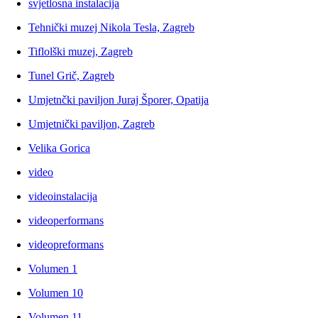
svjetlosna instalacija
Tehnički muzej Nikola Tesla, Zagreb
Tiflolški muzej, Zagreb
Tunel Grič, Zagreb
Umjetnčki paviljon Juraj Šporer, Opatija
Umjetnički paviljon, Zagreb
Velika Gorica
video
videoinstalacija
videoperformans
videopreformans
Volumen 1
Volumen 10
Volumen 11