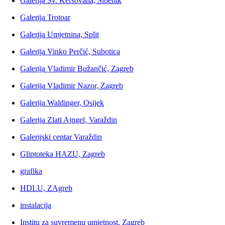
Galerija Sv. Keršovana, Šibenik
Galerija Trotoar
Galerija Umjetnina, Split
Galerija Vinko Perčić, Subotica
Galerija Vladimir Bužančić, Zagreb
Galerija Vladimir Nazor, Zagreb
Galerija Waldinger, Osijek
Galerija Zlati Ajngel, Varaždin
Galerijski centar Varaždin
Gliptoteka HAZU, Zagreb
grafika
HDLU, ZAgreb
instalacija
Institu za suvremenu umjetnost, Zagreb