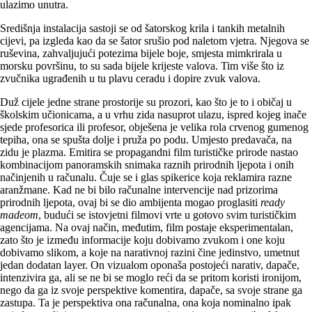
ulazimo unutra.
Središnja instalacija sastoji se od šatorskog krila i tankih metalnih
cijevi, pa izgleda kao da se šator srušio pod naletom vjetra. Njegova se
ruševina, zahvaljujući potezima bijele boje, smjesta mimkrirala u
morsku površinu, to su sada bijele krijeste valova. Tim više što iz
zvučnika ugrađenih u tu plavu ceradu i dopire zvuk valova.
Duž cijele jedne strane prostorije su prozori, kao što je to i običaj u
školskim učionicama, a u vrhu zida nasuprot ulazu, ispred kojeg inače
sjede profesorica ili profesor, obješena je velika rola crvenog gumenog
tepiha, ona se spušta dolje i pruža po podu. Umjesto predavača, na
zidu je plazma. Emitira se propagandni film turističke prirode nastao
kombinacijom panoramskih snimaka raznih prirodnih ljepota i onih
načinjenih u računalu. Čuje se i glas spikerice koja reklamira razne
aranžmane. Kad ne bi bilo računalne intervencije nad prizorima
prirodnih ljepota, ovaj bi se dio ambijenta mogao proglasiti
ready
madeom
, budući se istovjetni filmovi vrte u gotovo svim turističkim
agencijama. Na ovaj način, međutim, film postaje eksperimentalan,
zato što je između informacije koju dobivamo zvukom i one koju
dobivamo slikom, a koje na narativnoj razini čine jedinstvo, umetnut
jedan dodatan layer. On vizualom oponaša postojeći narativ, dapače,
intenzivira ga, ali se ne bi se moglo reći da se pritom koristi ironijom,
nego da ga iz svoje perspektive komentira, dapače, sa svoje strane ga
zastupa. Ta je perspektiva ona računalna, ona koja nominalno ipak