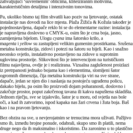
zahvaljujući ‘suvremenim’ oblicima, klišeiziranim motivima,
karakterističnim detaljima i intenzivnim tonovima.
Pa, ukoliko bismo taj film shvatili kao poziv na ljetovanje, ostatak
instalacije nas dovodi na lice mjesta. Plaža Žižića & Kožula također je
pojednostavljena, dapače reklo bi se do elementarne razine: instalacija
je napravljena doslovno u CMYK-u, osim što je crna boja, jasno,
zamijenjena bijelom. Ulogu
cyana
ima šatorsko krilo, a
m
agenta
i
yellow
su zastupljeni velikim gumenim prostirkama. Srušena
metalna konstrukcija, zidovi i potezi na šatoru su bijeli. Kao i snažno
neonsko svjetlo, instalativno postavljeno na zidove u suprotnim
uglovima prostorije. Slikovitost što je intervencijom na turističkom
filmu najavljena, ovdje je i realizirana. Vizualna zaglušenost proizlazi
iz pretrpanosti jednako bojama kao i elementima, slomljeni šator
ogromnih dimenzija, čija metalna konstrukcija viri na sve strane,
dapače, jedan se njen dio i naslanja na postojeću ugrađenu policu,
dakako bijelu, pa osim što proizvodi dojam poharanosti, doslovno i
zakrčuje prostor, poput zakrčenog tavana ili kakva napuštena skladišta.
Jednom riječju, sve se izjalovilo, šator je u moru, od svjetla nas bole
oči, a kad ih zatvorimo, ispod kapaka nas žari crvena i žuta boja. Baš
kao i na pravom ljetovanju.
Bez obzira na sve, u nevjerojatnim se trenucima mora uživati. Pažljivo
smo ih, između brojne ponude, odabrali, skupo smo ih platili, nema
druge nego da ih maksimalno i iskoristimo. Da zaronimo u to plastično