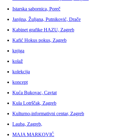
Istarska sabornica, Poreč
Janjina, Žuljana, Putniković, Drače
Kabinet grafike HAZU, Zagreb
Kafić Hokus pokus, Zagreb
knjiga
kolaž
kolekcija
koncept
Kuća Bukovac, Cavtat
Kula Lotrščak, Zagreb
Kulturno-informativni centar, Zagreb
Lauba, Zagreb,
MAJA MARKOVIĆ