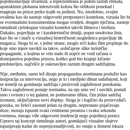
pojednostavljuje stvarnost, a reprezentirana je putem raznih efekata,
apstraktnim plohama intenzivnih kolora što oblikom ponekad i
reagiraju na prizor preko kojih su pušteni. No, istodobno, svojim
ovalima kao da nastoje odgovoriti pretpostavci konteksta, vizuala što bi
se eventualnim konzumentima mogao svidjeti, drugim riječima, nastoje
simulirati cjelokupan vizualni kontekst takvih filmova i brošura.
Dakako, pojavljuju se i karakteristični detalji, poput smokvina lista,
kao što se i inače u vizualnoj histeričnosti razglednica pojavljuje lik
magarca. Stoga bi se, s jedne strane, moglo reći kako film propituje do
koje smo mjere navikli na takve, uobičajene slike turističke
propagande, u kojima se vrlo malo ili uopće ne vodi računa o
dostojanstvu pojedina prizora, koliko god bio krajnje kičasto
predstavljen, najčešće je oskrnavljen raznim drugim sadržajima.
Nije, međutim, samo loš dizajn propagandna asortimana poslužio kao
insipracija za intervenciju, nego je to i medijski diktat sadašnjosti, koji
se temelji na gomilanju sadržaja i proizvodi zaglušenost porukama.
Takva zaglušenost postaje normalna, na nju smo već i navikli, postali
smo i ovisnici o toj galami, ne podnosimo tišinu, čim jedan sadržaj
izostane, uključujemo novi
display
. Stoga je i logično da proizvođači
poruka, ne želeći zaostati jedan za drugim, neprestano pojačavaju
doze, moraju ispuniti svaki centimetar prostora i svaku sekundu
vremena, mnogo više odgovorni tendenciji nego pojedinoj poruci.
Upravo taj koncept simuliraju autori, gomilajući vizualne slojeve
ispunjavaju kadar do neprepoznatljivosti, no ostaju u domeni iskaza