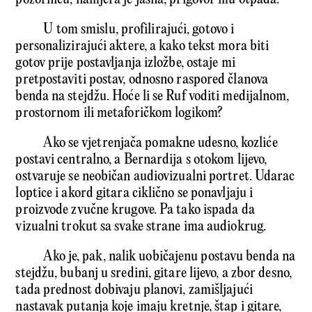
U tom smislu, profilirajući, gotovo i
personalizirajući aktere, a kako tekst mora biti
gotov prije postavljanja izložbe, ostaje mi
pretpostaviti postav, odnosno raspored članova
benda na stejdžu. Hoće li se Ruf voditi medijalnom,
prostornom ili metaforičkom logikom?
Ako se vjetrenjača pomakne udesno, kozliće
postavi centralno, a Bernardija s otokom lijevo,
ostvaruje se neobičan audiovizualni portret. Udarac
loptice i akord gitara ciklično se ponavljaju i
proizvode zvučne krugove. Pa tako ispada da
vizualni trokut sa svake strane ima audiokrug.
Ako je, pak, nalik uobičajenu postavu benda na
stejdžu, bubanj u sredini, gitare lijevo, a zbor desno,
tada prednost dobivaju planovi, zamišljajući
nastavak putanja koje imaju kretnje, štap i gitare,