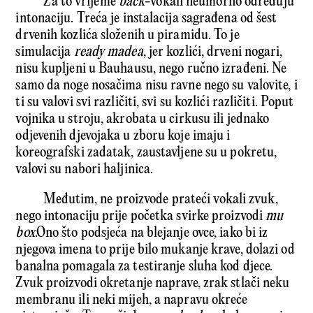
Za to vrijeme
back
-vokali neumorno određuju
intonaciju. Treća je instalacija sagrađena od šest
drvenih kozlića složenih u piramidu. To je
simulacija
ready madea
, jer kozlići, drveni nogari,
nisu kupljeni u Bauhausu, nego ručno izrađeni. Ne
samo da noge nosačima nisu ravne nego su valovite, i
ti su valovi svi različiti, svi su kozlići različiti. Poput
vojnika u stroju, akrobata u cirkusu ili jednako
odjevenih djevojaka u zboru koje imaju i
koreografski zadatak, zaustavljene su u pokretu,
valovi su nabori haljinica.
Međutim, ne proizvode prateći vokali zvuk,
nego intonaciju prije početka svirke proizvodi
mu
box
.Ono što podsjeća na blejanje ovce, iako bi iz
njegova imena to prije bilo mukanje krave, dolazi od
banalna pomagala za testiranje sluha kod djece.
Zvuk proizvodi okretanje naprave, zrak stlači neku
membranu ili neki mijeh, a napravu okreće