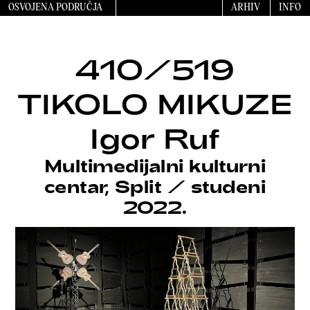
OSVOJENA PODRUČJA
ARHIV
INFO
410/519
TIKOLO MIKUZE
Igor Ruf
Multimedijalni kulturni
centar, Split
/
studeni
2022.