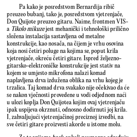
Pa kako je posredstvom Bernardija ribič
preuzeo bubanj, tako je, posredstvom vjetrenjače,
Don Quijote preuzeo gitaru. Naime, frontmen VIS-
a
Tikolo mikuze
jest mehanički i tehnološki prilično
složena instalacija sastavljena od metalne
konstrukcije, kao nosača, na čijem je vrhu osovina
koja nosi četiri poluge na kojima se, poput krila
vjetrenjače, okreću četiri gitare. Ispred željezno-
gitarsko-elektroničke konstrukcije jest stativ na
kojem se umjesto mikrofona nalazi komad
naplavljena drva izdužena oblika na vrhu kojeg je
trzalica. Taj komad drva svakako nije očekivao da će
se nakon vječnosti provedene u vodi odjednom naći
u ulozi koplja Don Quijotea kojim ovaj vjetrenjaču
ipak uspijeva okrznuti, odnosno dodirnuti joj krila.
I, zahvaljujući vjetrenjačinoj preciznoj izvedbi, na
sve četiri gitare proizvesti akorde u istome molu.