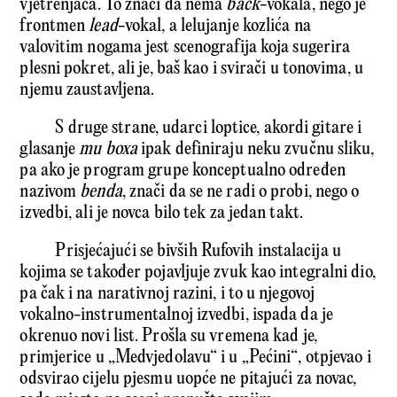
vjetrenjača. To znači da nema
back
-vokala, nego je
frontmen
lead
-vokal, a lelujanje kozlića na
valovitim nogama jest scenografija koja sugerira
plesni pokret, ali je, baš kao i svirači u tonovima, u
njemu zaustavljena.
S druge strane, udarci loptice, akordi gitare i
glasanje
mu boxa
ipak definiraju neku zvučnu sliku,
pa ako je program grupe konceptualno određen
nazivom
benda
, znači da se ne radi o probi, nego o
izvedbi, ali je novca bilo tek za jedan takt.
Prisjećajući se bivših Rufovih instalacija u
kojima se također pojavljuje zvuk kao integralni dio,
pa čak i na narativnoj razini, i to u njegovoj
vokalno-instrumentalnoj izvedbi, ispada da je
okrenuo novi list. Prošla su vremena kad je,
primjerice u „Medvjedolavu“ i u „Pećini“, otpjevao i
odsvirao cijelu pjesmu uopće ne pitajući za novac,