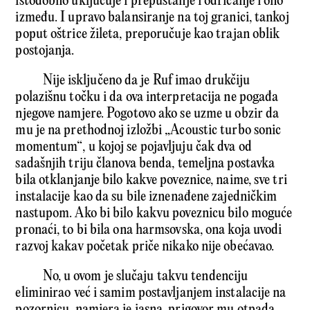
istodobno uključuje i prepuštanje i odricanje i ono
između. I upravo balansiranje na toj granici, tankoj
poput oštrice žileta, preporučuje kao trajan oblik
postojanja.
Nije isključeno da je Ruf imao drukčiju
polazišnu točku i da ova interpretacija ne pogađa
njegove namjere. Pogotovo ako se uzme u obzir da
mu je na prethodnoj izložbi „Acoustic turbo sonic
momentum“, u kojoj se pojavljuju čak dva od
sadašnjih triju članova benda, temeljna postavka
bila otklanjanje bilo kakve poveznice, naime, sve tri
instalacije kao da su bile iznenađene zajedničkim
nastupom. Ako bi bilo kakvu poveznicu bilo moguće
pronaći, to bi bila ona harmsovska, ona koja uvodi
razvoj kakav početak priče nikako nije obećavao.
No, u ovom je slučaju takvu tendenciju
eliminirao već i samim postavljanjem instalacije na
pozornicu, namjera je jasna, prigovor mu otpada.