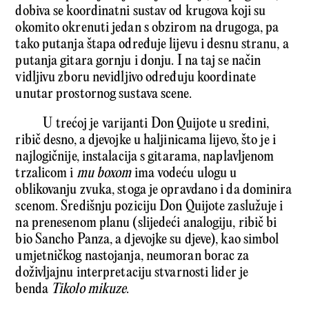
dobiva se koordinatni sustav od krugova koji su
okomito okrenuti jedan s obzirom na drugoga, pa
tako putanja štapa određuje lijevu i desnu stranu, a
putanja gitara gornju i donju. I na taj se način
vidljivu zboru nevidljivo određuju koordinate
unutar prostornog sustava scene.
U trećoj je varijanti Don Quijote u sredini,
ribič desno, a djevojke u haljinicama lijevo, što je i
najlogičnije, instalacija s gitarama, naplavljenom
trzalicom i
mu boxom
ima vodeću ulogu u
oblikovanju zvuka, stoga je opravdano i da dominira
scenom. Središnju poziciju Don Quijote zaslužuje i
na prenesenom planu (slijedeći analogiju, ribič bi
bio Sancho Panza, a djevojke su djeve), kao simbol
umjetničkog nastojanja, neumoran borac za
doživljajnu interpretaciju stvarnosti lider je
benda
Tikolo mikuze
.