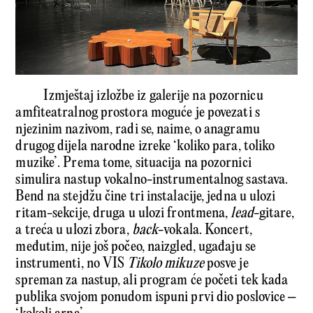
Izmještaj izložbe iz galerije na pozornicu
amfiteatralnog prostora moguće je povezati s
njezinim nazivom, radi se, naime, o anagramu
drugog dijela narodne izreke ‘koliko para, toliko
muzike’. Prema tome, situacija na pozornici
simulira nastup vokalno-instrumentalnog sastava.
Bend na stejdžu čine tri instalacije, jedna u ulozi
ritam-sekcije, druga u ulozi frontmena,
lead
-gitare,
a treća u ulozi zbora,
back
-vokala. Koncert,
međutim, nije još počeo, naizgled, ugađaju se
instrumenti, no VIS
Tikolo mikuze
posve je
spreman za nastup, ali program će početi tek kada
publika svojom ponudom ispuni prvi dio poslovice –