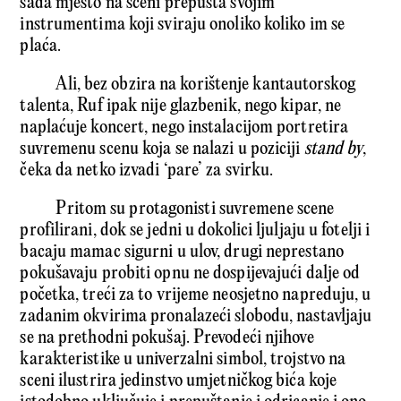
sada mjesto na sceni prepušta svojim
instrumentima koji sviraju onoliko koliko im se
plaća.
Ali, bez obzira na korištenje kantautorskog
talenta, Ruf ipak nije glazbenik, nego kipar, ne
naplaćuje koncert, nego instalacijom portretira
suvremenu scenu koja se nalazi u poziciji
stand by
,
čeka da netko izvadi ‘pare’ za svirku.
Pritom su protagonisti suvremene scene
profilirani, dok se jedni u dokolici ljuljaju u fotelji i
bacaju mamac sigurni u ulov, drugi neprestano
pokušavaju probiti opnu ne dospijevajući dalje od
početka, treći za to vrijeme neosjetno napreduju, u
zadanim okvirima pronalazeći slobodu, nastavljaju
se na prethodni pokušaj. Prevodeći njihove
karakteristike u univerzalni simbol, trojstvo na
sceni ilustrira jedinstvo umjetničkog bića koje