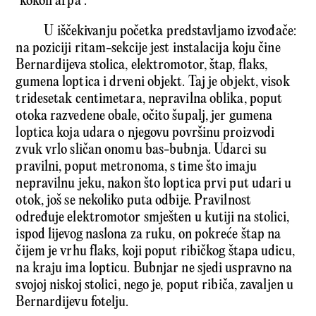
‘kokoli arpa’.
U iščekivanju početka predstavljamo izvođače:
na poziciji ritam-sekcije jest instalacija koju čine
Bernardijeva stolica, elektromotor, štap, flaks,
gumena loptica i drveni objekt. Taj je objekt, visok
tridesetak centimetara, nepravilna oblika, poput
otoka razvedene obale, očito šupalj, jer gumena
loptica koja udara o njegovu površinu proizvodi
zvuk vrlo sličan onomu bas-bubnja. Udarci su
pravilni, poput metronoma, s time što imaju
nepravilnu jeku, nakon što loptica prvi put udari u
otok, još se nekoliko puta odbije. Pravilnost
određuje elektromotor smješten u kutiji na stolici,
ispod lijevog naslona za ruku, on pokreće štap na
čijem je vrhu flaks, koji poput ribičkog štapa udicu,
na kraju ima lopticu. Bubnjar ne sjedi uspravno na
svojoj niskoj stolici, nego je, poput ribiča, zavaljen u
Bernardijevu fotelju.