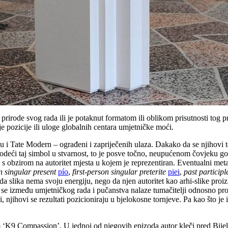
 prirode svog rada ili je potaknut formatom ili oblikom prisutnosti tog p
nje pozicije ili uloge globalnih centara umjetničke moći.
mu i Tate Modern – ograđeni i zapriječenih ulaza. Dakako da se njihovi t
vodeći taj simbol u stvarnost, to je posve točno, neupućenom čovjeku 
 s obzirom na autoritet mjesta u kojem je reprezentiran. Eventualni metaf
on singular present
pío
,
first-person singular preterite
piei
,
past participl
slika nema svoju energiju, nego da njen autoritet kao arhi-slike proizl
e između umjetničkog rada i pučanstva nalaze tumačitelji odnosno procjen
 njihovi se rezultati pozicioniraju u bjelokosne tornjeve. Pa kao što je i
 ‘K9 Compassion’. U jednoj od njegovih epizoda autor kleči pred Bijel