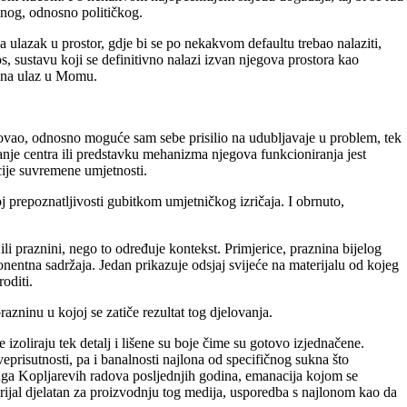
ovnog, odnosno političkog.
 ulazak u prostor, gdje bi se po nekakvom defaultu trebao nalaziti,
, sustavu koji se definitivno nalazi izvan njegova prostora kao
ku na ulaz u Momu.
dnovao, odnosno moguće sam sebe prisilio na udubljavaje u problem, tek
ranje centra ili predstavku mehanizma njegova funkcioniranja jest
cije suvremene umjetnosti.
j prepoznatljivosti gubitkom umjetničkog izričaja. I obrnuto,
 ili praznini, nego to određuje kontekst. Primjerice, praznina bijelog
gonentna sadržaja. Jedan prikazuje odsjaj svijeće na materijalu od kojeg
roditi.
azninu u kojoj se zatiče rezultat tog djelovanja.
oliraju tek detalj i lišene su boje čime su gotovo izjednačene.
veprisutnosti, pa i banalnosti najlona od specifičnog sukna što
oluga Kopljarevih radova posljednjih godina, emanacija kojom se
aterijal djelatan za proizvodnju tog medija, usporedba s najlonom kao da