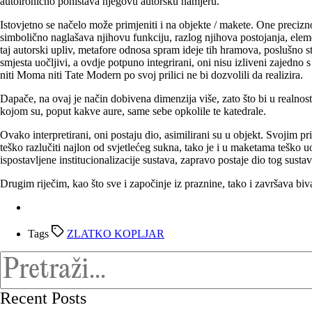
autoironično poništava njegovu autorsku namjeru.
Istovjetno se načelo može primjeniti i na objekte / makete. One precizn
simbolično naglašava njihovu funkciju, razlog njihova postojanja, elemen
taj autorski upliv, metafore odnosa spram ideje tih hramova, poslušno stap
smjesta uočljivi, a ovdje potpuno integrirani, oni nisu izliveni zajedn
niti Moma niti Tate Modern po svoj prilici ne bi dozvolili da realizira.
Dapače, na ovaj je način dobivena dimenzija više, zato što bi u realnos
kojom su, poput kakve aure, same sebe opkolile te katedrale.
Ovako interpretirani, oni postaju dio, asimilirani su u objekt. Svojim
teško razlučiti najlon od svjetlećeg sukna, tako je i u maketama teško uo
ispostavljene institucionalizacije sustava, zapravo postaje dio tog sust
Drugim riječim, kao što sve i započinje iz praznine, tako i završava bivaj
Tags
ZLATKO KOPLJAR
Recent Posts