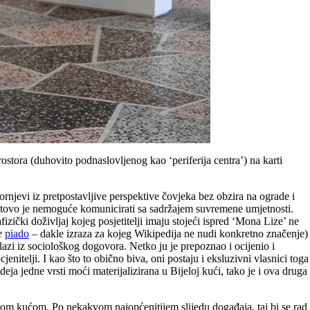
rostora (duhovito podnaslovljenog kao ‘periferija centra’) na karti
ornjevi iz pretpostavljive perspektive čovjeka bez obzira na ograde i
gotovo je nemoguće komunicirati sa sadržajem suvremene umjetnosti.
izički doživljaj kojeg posjetitelji imaju stojeći ispred ‘Mona Lize’ ne
e
piado
– dakle izraza za kojeg Wikipedija ne nudi konkretno značenje)
azi iz sociološkog dogovora. Netko ju je prepoznao i ocijenio i
itelji. I kao što to obično biva, oni postaju i eksluzivni vlasnici toga
deja jedne vrsti moći materijalizirana u Bijeloj kući, tako je i ova druga
om kućom. Po nekakvom najopćenitijem slijedu događaja, taj bi se rad