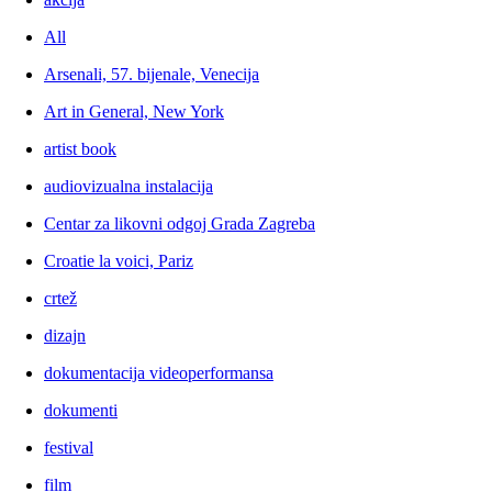
All
Arsenali, 57. bijenale, Venecija
Art in General, New York
artist book
audiovizualna instalacija
Centar za likovni odgoj Grada Zagreba
Croatie la voici, Pariz
crtež
dizajn
dokumentacija videoperformansa
dokumenti
festival
film