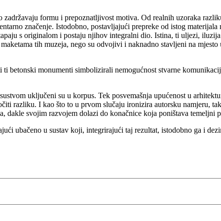
o zadržavaju formu i prepoznatljivost motiva. Od realnih uzoraka razlik
tarno značenje. Istodobno, postavljajući prepreke od istog materijala na
aju s originalom i postaju njihov integralni dio. Istina, ti uljezi, iluzi
o s maketama tih muzeja, nego su odvojivi i naknadno stavljeni na mjest
ti ti betonski monumenti simbolizirali nemogućnost stvarne komunikacije
 prisustvom uključeni su u korpus. Tek posvemašnja upućenost u arhitekt
čiti razliku. I kao što to u prvom slučaju ironizira autorsku namjeru, tak
ava, dakle svojim razvojem dolazi do konačnice koja poništava temeljni p
ući ubačeno u sustav koji, integrirajući taj rezultat, istodobno ga i dezi