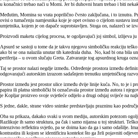
u konačnici trebao naći u Momi. Jer bi duhovni hram trebao i biti nekak
Međutim, Momina su vrata poprilično čvrsto zaključana, i to iznutra. Pr
ovisi o tumačenju namjesnika koje je opet ovisno o cijelom sustavu inst
umjetnika, kojem je on dapače suprotstavljen. Stoga on, nalazeći se izva
Proizvodi maketu cijelog procesa, te ogoljavajući joj simbol, izlijeva j
Apsurd se sastoji u tome da je takvu njegovu simboličku reakciju teško
ako bi se ona nalazila unutar tih katedrala duha. No, kad bi ona bila u
periferija – u ovom slučaju Greta. Zatvaranje tog apsurdnog kruga ozna
Taj se prostor nalazi negdje između. Određenje prostora između definira
odgovarajući autorskim izrazom sadašnjem trenutku umjetničkog razvoj
Prostor između jest prostor ulice između dvije linije kuća. No, to je i p
papira ili platna simbolički bi označavala prostor između autora i njego
je Kopljar proizveo svoje svjetleće odijelo a drugi odsjaj svijeće na najlo
S jedne, dakle, strane video snimke predstavljaju prazninu kao područje 
Oba su prikaza, dakako svaki u svom mediju, autorskim potezom ogoljen
Razlikuje ih samo struktura, pa čak i samo nijansa u toj strukturi. Tešk
intenzivno reflektira svjetlo, pa se doima kao da ga i samo odašilje. 
kontrastira ili kojom se identificira kontekst što ga želi pojavniti odj