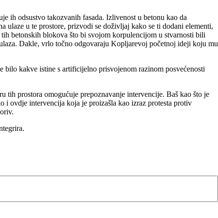
uje ih odsustvo takozvanih fasada. Izlivenost u betonu kao da
 ulaze u te prostore, prizvodi se doživljaj kako se ti dodani elementi,
ja tih betonskih blokova što bi svojom korpulencijom u stvarnosti bili
o ulaza. Dakle, vrlo točno odgovaraju Kopljarevoj početnoj ideji koju mu
 bilo kakve istine s artificijelno prisvojenom razinom posvećenosti
uru tih prostora omogućuje prepoznavanje intervencije. Baš kao što je
o i ovdje intervencija koja je proizašla kao izraz protesta protiv
oriv.
ntegrira.