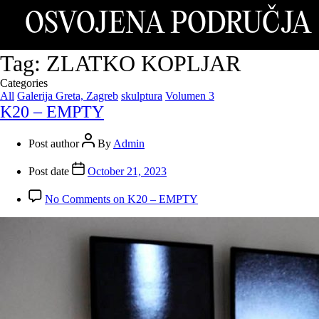
OSVOJENA PODRUČJA
Tag:
ZLATKO KOPLJAR
Categories
All
Galerija Greta, Zagreb
skulptura
Volumen 3
K20 – EMPTY
Post author
By
Admin
Post date
October 21, 2023
No Comments
on K20 – EMPTY