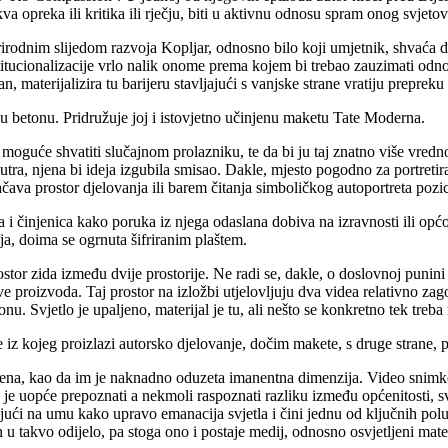
va opreka ili kritika ili rječju, biti u aktivnu odnosu spram onog svjet
irodnim slijedom razvoja Kopljar, odnosno bilo koji umjetnik, shvaća da
itucionalizacije vrlo nalik onome prema kojem bi trebao zauzimati odnos
n, materijalizira tu barijeru stavljajući s vanjske strane vratiju prepre
u u betonu. Pridružuje joj i istovjetno učinjenu maketu Tate Moderna.
 moguće shvatiti slučajnom prolazniku, te da bi ju taj znatno više vre
nutra, njena bi ideja izgubila smisao. Dakle, mjesto pogodno za portreti
čava prostor djelovanja ili barem čitanja simboličkog autoportreta pozi
 i činjenica kako poruka iz njega odaslana dobiva na izravnosti ili općo
a, doima se ogrnuta šifriranim plaštem.
rostor zida između dvije prostorije. Ne radi se, dakle, o doslovnoj punini
ve proizvoda. Taj prostor na izložbi utjelovljuju dva videa relativno za
nu. Svjetlo je upaljeno, materijal je tu, ali nešto se konkretno tek treba 
iz kojeg proizlazi autorsko djelovanje, dočim makete, s druge strane, pr
a, kao da im je naknadno oduzeta imanentna dimenzija. Video snimke iz
o je uopće prepoznati a nekmoli raspoznati razliku između općenitosti, s
Imajući na umu kako upravo emanacija svjetla i čini jednu od ključnih p
even u takvo odijelo, pa stoga ono i postaje medij, odnosno osvjetljeni m