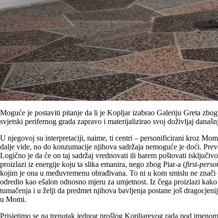
Moguće je postaviti pitanje da li je Kopljar izabrao Galeriju Greta zbog
svjetski perifernog grada zapravo i materijalizirao svoj doživljaj današ
U njegovoj su interpretaciji, naime, ti centri – personificirani kroz Mo
dalje vide, no do konzumacije njihova sadržaja nemoguće je doći. Pre
Logično je da će on taj sadržaj vrednovati ili barem poštovati isključivo
proizlazi iz energije koju ta slika emanira, nego zbog Piar-a ‎(
first-pers
kojim je ona u međuvremenu obrađivana. To ni u kom smislu ne znači da 
odredio kao ešalon odnosno mjeru za umjetnost. Iz čega proizlazi kako s
tumačenja i u želji da predmet njihova bavljenja postane još dragocjeniji,
u Momi.
Prisjetimo se na trenutak jednog prošlog Kopljarevog rada pod imenom