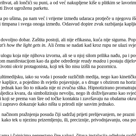
ihvat, ali lončići su puni, a od već nakupljene kiše u plitkim se lavori
ti život ugroženu parketu.
po ušima, pa nam već i vrijeme između udaraca protječe u njegovu išč
a i timpana i svega onoga između. Odasvud dopire zvuk razbijanja kapl
dovoljno dobar. Zaštita postoji, ali nije efikasna, kuća nije sigurna. Popu
at’s how the light gets in.
Ali čemu se nadati kad kroz rupu ne ulazi svje
ogu koja nije njihova izvorna, ali se u njoj silom prilika nađu, pa i po
jenom manifestacijom kao da gube određenje
ready madea
i postaju dijel
životni okvir protagonista, koji tek što nisu izišli na pozornicu.
ltimedijsku, iako su voda i posude različitih medija, nego kao kinetičku 
e kapljice, a pojedino ih svjetlo pojavnjuje, a s druge s obzirom na ho
jednak kao što to nikada nije ni zvučna slika. Hipnotizirano promatrajuć
sljedica kvara, da simboliziraju nevolju, nego ih doživljavamo kao svj
koji se prema van šire od točke kontakta i završavaju na obalama okruglo
o i zapravo dokazuje kako ništa u prirodi nije sasvim jednako.
ačinom pražnjenja posuda čiji sadržaj prijeti prelijevanjem, ne prazni 
ako tek u njezinu prizemljenju, ili, preciznije, privodnjavanju, ona post
cama i čajnicima neprestano šire valovi, čitava instalacija odjekuje raz