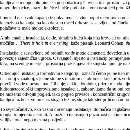
kapljica je mnogo, aluminijska gospodarica još uvijek ima prostora za pr
ulogu domaćice, prazni lončiće i briše pod oko lavora nastojeći produži
Ponekad nas zvuk kapanja iz pokvarene slavine poput metronoma udara 
intenzivna kapanja, pa kao da smo usred orkestra sastavljena od činel
pojačava te male mokre eksplozije.
Ambijentalna instalacija, dakle, simulira kuću koja ima krov, ali on nije 
utočištu…
There is hole in everything
, kaže pjesnik Leonard Cohen,
th
Instalacija je sastavljena od brojnih
ready made
elemenata dovedenih u ul
povezuje zajednička ugroza. Osvajajući mjesto u instalaciji primijen
kiša, na sceni je interijer, prostorija prokišnjava što smjesta upućuje na 
Određujući instalaciji formativnu kategoriju, označit ćemo je, ne kao mu
i na onoj vizualnoj, s jedne strane s obzirom na okomice koje proizvod
površini vode u posudama. Gibanje, dakle, dominira, prizor nikada nije 
hidrometeorološki improvizirana instalacija, zaboravljamo da su oni po
ne možemo odvojiti pogled, tako pogled privlače i koncentrični krugovi 
kapljica različita volumena, stoga i težine, što je također prilično čudn
To svjedočanstvo, kao važnu dimenziju instalacije, domaćica naglašava n
mogla primjereno aterirati. A možda i da usmjeri pozornost na činjenicu k
vidljiva ona, nego njezina posljedica.
I dok se brojnim jezerima, lavorima i vjedrima, loncima i zdjelama, šali