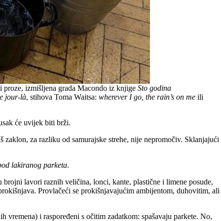
iti proze, izmišljena grada Macondo iz knjige
Sto godina
e jour-là
, stihova Toma Waitsa:
wherever I go, the rain’s on me
ili
ak će uvijek biti brži.
aš zaklon, za razliku od samurajske strehe, nije nepromočiv. Sklanjajući
spod lakiranog parketa
.
u brojni lavori raznih veličina, lonci, kante, plastične i limene posude,
ja prokišnjava. Provlačeći se prokišnjavajućim ambijentom, duhovitim, ali
ošlih vremena) i raspoređeni s očitim zadatkom: spašavaju parkete. No,