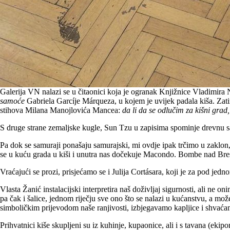
Galerija VN nalazi se u čitaonici koja je ogranak Knjižnice Vladimira N
samoće
Gabriela Garcíje Márqueza, u kojem je uvijek padala kiša. Zatim
stihova Milana Manojlovića Mancea:
da li da se odlučim za kišni grad,
S druge strane zemaljske kugle, Sun Tzu u zapisima spominje drevnu samu
Pa dok se samuraji ponašaju samurajski, mi ovdje ipak trčimo u zaklon, 
se u kuću grada u kiši i unutra nas dočekuje Macondo. Bombe nad Bresto
Vraćajući se prozi, prisjećamo se i Julija Cortásara, koji je za pod jed
Vlasta Žanić instalacijski interpretira naš doživljaj sigurnosti, ali ne o
pa čak i šalice, jednom riječju sve ono što se nalazi u kućanstvu, a mož
simboličkim prijevodom naše ranjivosti, izbjegavamo kapljice i shvaćamo
Prihvatnici kiše skupljeni su iz kuhinje, kupaonice, ali i s tavana (ek