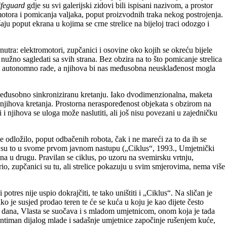
ifeguard
gdje su svi galerijski zidovi bili ispisani nazivom, a prostor
omotora i pomicanja valjaka, poput proizvodnih traka nekog postrojenja.
aju poput ekrana u kojima se crne strelice na bijeloj traci odozgo i
nutra: elektromotori, zupčanici i osovine oko kojih se okreću bijele
nužno sagledati sa svih strana. Bez obzira na to što pomicanje strelica
elovi autonomno rade, a njihova bi nas međusobna neusklađenost mogla
u međusobno sinkroniziranu kretanju. Iako dvodimenzionalna, maketa
u njihova kretanja. Prostorna neraspoređenost objekata s obzirom na
 i njihova se uloga može naslutiti, ali još nisu povezani u zajedničku
se odložilo, poput odbačenih robota, čak i ne mareći za to da ih se
o što su to u svome prvom javnom nastupu („Ciklus“, 1993., Umjetnički
na u drugu. Pravilan se ciklus, po uzoru na svemirsku vrtnju,
io, zupčanici su tu, ali strelice pokazuju u svim smjerovima, nema više
es nije uspio dokrajčiti, te tako uništiti i „Ciklus“. Na sličan je
ko je susjed prodao teren te će se kuća u koju je kao dijete često
tlo dana, Vlasta se suočava i s mladom umjetnicom, onom koja je tada
Intiman dijalog mlade i sadašnje umjetnice započinje rušenjem kuće,