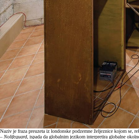
Naziv je fraza preuzeta iz londonske podzemne željeznice kojom se, reka
–
Nolifeguard
, ispada da globalnim jezikom interpretira globalne okoln