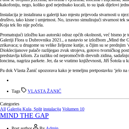
kakofoniju, nego, koliko god nejednako kucali, to su ipak dijelovi jed
Instalacija je instalirana u galeriji kao mjestu prijevoda stvarnosti u 
društvo, tako kisne i umjetnost. No, izravno simulirajući stvarnost tek
Koja tek što nije počela.
Promatrajući izložbu kao autorski odraz općih okolnosti, već bismo je 
Galeriji Flora u Dubrovniku 2021., a nastavio se izložbom „Mind the Ga
zrikavaca; u drugome su velike željezne kutije, u čijim su se prednjim ‘e
Dioklecijanove palače razlijegao zvuk strojeva, gotovo tvorničkog postroj
predstavlja kišom. Za razliku od nepromočivih drevnih zidina, sadašnjost
loncima, nagriza parkete. Jer, da se vratimo književnosti, Jiří Šotola u k
Pa dok Vlasta Žanić upozorava kako je temeljnu pretpostavku ‘jelo na 
Tags
VLASTA ŽANIĆ
Categories
All
Galerija Kula, Split
instalacija
Volumen 10
MIND THE GAP
Post author
By
Admin