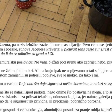
azora, pa naziv izložbe izaziva literarne asocijacije. Prvo ćemo se sjet
 i poezije, stihova Jacquesa Préverta:
il pleuvait sans cesse sur Brest c
 da li da se odlučim za grad u kiši.
rajsku poslovicu: Ne valja bježati pod strehu ako zaprijeti nebo, pljus
ne želimo biti mokri. Ali na kraju ipak ne uspijevamo ostati suhi, jer n
m zamijenili su potresi i poplave, sve je mokro, pa tako i mi.
nom ustvrdio:
To je ono što daje sigurnost našim koracima, a nalazi se i
nime što se nalazi ispod parketa, nego onime što postavlja na njega, a to s
e se iskoristiti za prihvat tekućine, odnosno kapljica, jer naime, galeri
 da je sigurnost tek prividna, ili preciznije, poprilično porozna.
ipom gospodari velika okrugla, aluminijska posuda za pranje rublja iz pr