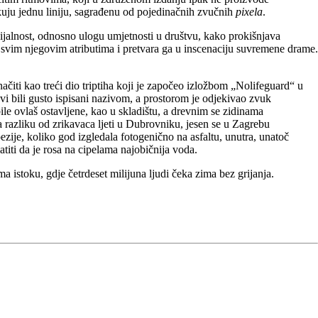
ikuju jednu liniju, sagrađenu od pojedinačnih zvučnih
pixela
.
ncijalnost, odnosno ulogu umjetnosti u društvu, kako prokišnjava
a svim njegovim atributima i pretvara ga u inscenaciju suvremene drame.
iti kao treći dio triptiha koji je započeo izložbom „Nolifeguard“ u
vi bili gusto ispisani nazivom, a prostorom je odjekivao zvuk
bile ovlaš ostavljene, kao u skladištu, a drevnim se zidinama
 Za razliku od zrikavaca ljeti u Dubrovniku, jesen se u Zagrebu
ezije, koliko god izgledala fotogenično na asfaltu, unutra, unatoč
vatiti da je rosa na cipelama najobičnija voda.
ema istoku, gdje četrdeset milijuna ljudi čeka zima bez grijanja.