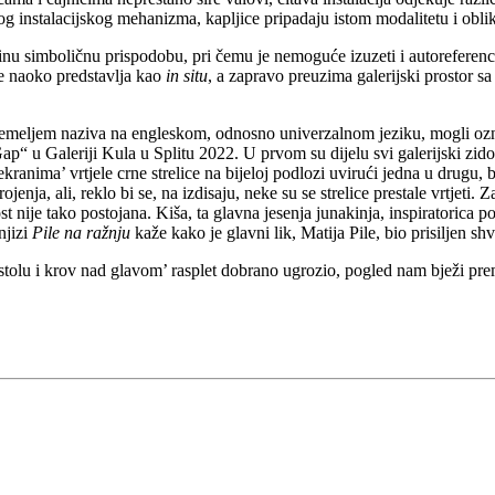
nog instalacijskog mehanizma, kapljice pripadaju istom modalitetu i obl
njezinu simboličnu prispodobu, pri čemu je nemoguće izuzeti i autorefere
 se naoko predstavlja kao
in situ
, a zapravo preuzima galerijski prostor s
temeljem naziva na engleskom, odnosno univerzalnom jeziku, mogli označ
p“ u Galeriji Kula u Splitu 2022. U prvom su dijelu svi galerijski zido
kranima’ vrtjele crne strelice na bijeloj podlozi uvirući jedna u drugu, 
enja, ali, reklo bi se, na izdisaju, neke su se strelice prestale vrtjeti.
 nije tako postojana. Kiša, ta glavna jesenja junakinja, inspiratorica po
njizi
Pile na ražnju
kaže kako je glavni lik, Matija Pile, bio prisiljen sh
stolu i krov nad glavom’ rasplet dobrano ugrozio, pogled nam bježi pr