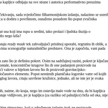
ma kapljice odbijaju na sve strane i autorica performativno preuzima
ekivanju, sada svjedočimo filharmonijskom izdanju, nalazimo se usred
jica u dodiru s površinom, osnaženo posudom što poput zvučnika
t sna koji ima rupu u sredini, tako prolazi i ljudska iluzija o
tlo nego kiša?
staju
ready made
tek zahvaljujući prisilnoj uporabi, regrutira ih oblik, a
ovima scenografije naturalističke predstave. Ona je započela, vani pada
zato što je definira pokret. Osim na sadržajnoj razini, pokret je ključan
rizontale, koncentrične krugove što ih one padanjem proizvode na
i valove u bijelom lavoru što ih proizvodi gravitacijsko-
edočanstvo elementu. Poput nemirnih plamičaka logorske vatre od kojih
g lavora, crtaju savršene kružnice, jednake, ali ne iste jer je svaka
ih, naime, do kraja, nego im ostavlja malo vode na dnu, da bi kapljica
aje vidljivom, jer je kapljica (za razliku od pahuljice) brža od oka, nije
ličitim ritmovima, koji u združenom izdanju ipak ne proizvode