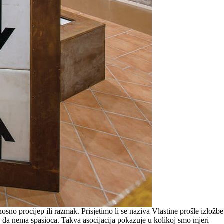
no procijep ili razmak. Prisjetimo li se naziva Vlastine prošle izložbe
ga da nema spasioca. Takva asocijacija pokazuje u kolikoj smo mjeri