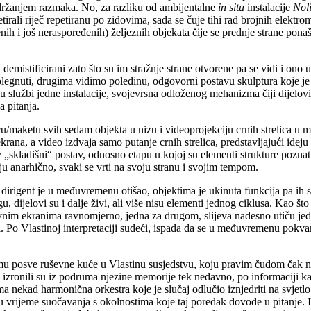
 držanjem razmaka. No, za razliku od ambijentalne
in situ
instalacije
Nol
rali riječ repetiranu po zidovima, sada se čuje tihi rad brojnih elektr
enih i još neraspoređenih) željeznih objekata čije se prednje strane ponaš
emistificirani zato što su im stražnje strane otvorene pa se vidi i ono u
polegnuti, drugima vidimo poleđinu, odgovorni postavu skulptura koje je 
aze u službi jedne instalacije, svojevrsna odloženog mehanizma čiji dij
a pitanja.
cu/maketu svih sedam objekta u nizu i videoprojekciju crnih strelica 
krana, a video izdvaja samo putanje crnih strelica, predstavljajući idej
v „skladišni“ postav, odnosno etapu u kojoj su elementi strukture poznati
aju anarhično, svaki se vrti na svoju stranu i svojim tempom.
, dirigent je u međuvremenu otišao, objektima je ukinuta funkcija pa ih 
ugu, dijelovi su i dalje živi, ali više nisu elementi jednog ciklusa. Ka
ravnim ekranima ravnomjerno, jedna za drugom, slijeva nadesno utiču jed
. Po Vlastinoj interpretaciji sudeći, ispada da se u međuvremenu pokvar
posve ruševne kuće u Vlastinu susjedstvu, koju pravim čudom čak ni potr
ni izronili su iz podruma njezine memorije tek nedavno, po informaciji ka
tima nekad harmonična orkestra koje je slučaj odlučio iznjedriti na svje
u vrijeme suočavanja s okolnostima koje taj poredak dovode u pitanje. 