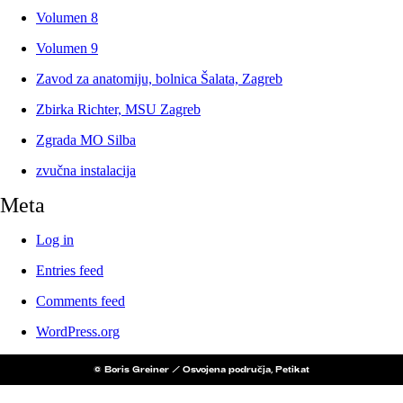
Volumen 8
Volumen 9
Zavod za anatomiju, bolnica Šalata, Zagreb
Zbirka Richter, MSU Zagreb
Zgrada MO Silba
zvučna instalacija
Meta
Log in
Entries feed
Comments feed
WordPress.org
© Boris Greiner / Osvojena područja, Petikat