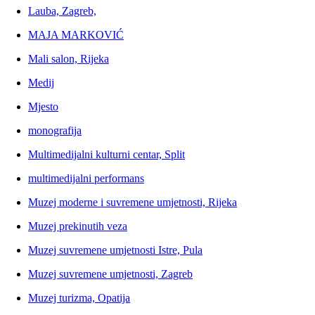
Lauba, Zagreb,
MAJA MARKOVIĆ
Mali salon, Rijeka
Medij
Mjesto
monografija
Multimedijalni kulturni centar, Split
multimedijalni performans
Muzej moderne i suvremene umjetnosti, Rijeka
Muzej prekinutih veza
Muzej suvremene umjetnosti Istre, Pula
Muzej suvremene umjetnosti, Zagreb
Muzej turizma, Opatija