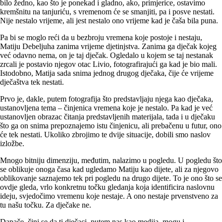
bilo žedno, kao što je ponekad i gladno, ako, primjerice, ostavimo
kremšnitu na tanjuriću, s vremenom će se smanjiti, pa i posve nestati.
Nije nestalo vrijeme, ali jest nestalo ono vrijeme kad je čaša bila puna.
Pa bi se moglo reći da u bezbroju vremena koje postoje i nestaju,
Matiju Debeljuha zanima vrijeme djetinjstva. Zanima ga dječak kojeg
već odavno nema, on je taj dječak. Ogledalo u kojem se taj nestanak
zrcali je postavio njegov otac Livio, fotografirajući ga kad je bio mali.
Istodobno, Matija sada snima jednog drugog dječaka, čije će vrijeme
dječaštva tek nestati.
Prvo je, dakle, putem fotografija što predstavljaju njega kao dječaka,
ustanovljena tema – činjenica vremena koje je nestalo. Pa kad je već
ustanovljen obrazac čitanja predstavljenih materijala, tada i u dječaku
što ga on snima prepoznajemo istu činjenicu, ali prebačenu u futur, ono
će tek nestati. Ukoliko zbrojimo te dvije situacije, dobili smo naslov
izložbe.
Mnogo bitniju dimenziju, međutim, nalazimo u pogledu. U pogledu što
se oblikuje onoga časa kad ugledamo Matiju kao dijete, ali za njegovo
oblikovanje saznajemo tek pri pogledu na drugo dijete. To je ono što se
ovdje gleda, vrlo konkretnu točku gledanja koja identificira naslovnu
ideju, svjedočimo vremenu koje nestaje. A ono nestaje prvenstveno za
tu našu točku. Za dječake ne.
Dapače, čini se da ti dječaci, putem nas kao medija, mogu i