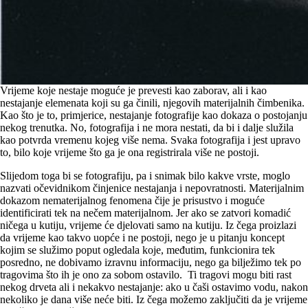
Vrijeme koje nestaje moguće je prevesti kao zaborav, ali i kao
nestajanje elemenata koji su ga činili, njegovih materijalnih čimbenika.
Kao što je to, primjerice, nestajanje fotografije kao dokaza o postojanju
nekog trenutka. No, fotografija i ne mora nestati, da bi i dalje služila
kao potvrda vremenu kojeg više nema. Svaka fotografija i jest upravo
to, bilo koje vrijeme što ga je ona registrirala više ne postoji.
Slijedom toga bi se fotografiju, pa i snimak bilo kakve vrste, moglo
nazvati očevidnikom činjenice nestajanja i nepovratnosti. Materijalnim
dokazom nematerijalnog fenomena čije je prisustvo i moguće
identificirati tek na nečem materijalnom. Jer ako se zatvori komadić
ničega u kutiju, vrijeme će djelovati samo na kutiju. Iz čega proizlazi
da vrijeme kao takvo uopće i ne postoji, nego je u pitanju koncept
kojim se služimo poput ogledala koje, međutim, funkcionira tek
posredno, ne dobivamo izravnu informaciju, nego ga bilježimo tek po
tragovima što ih je ono za sobom ostavilo. Ti tragovi mogu biti rast
nekog drveta ali i nekakvo nestajanje: ako u čaši ostavimo vodu, nakon
nekoliko je dana više neće biti. Iz čega možemo zaključiti da je vrijeme