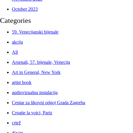
October 2023
Categories
59. Venecijanski bijenale
akcija
All
Arsenali, 57. bijenale, Venecija
Art in General, New York
artist book
audiovizualna instalacija
Centar za likovni odgoj Grada Zagreba
Croatie la voici, Pariz
crtež
dizajn