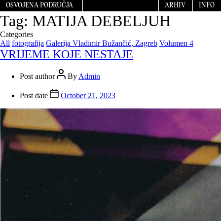
OSVOJENA PODRUČJA
ARHIV
INFO
Tag:
MATIJA DEBELJUH
Categories
All
fotografija
Galerija Vladimir Bužančić, Zagreb
Volumen 4
VRIJEME KOJE NESTAJE
Post author
By
Admin
Post date
October 21, 2023