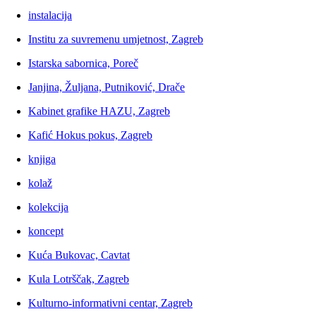
instalacija
Institu za suvremenu umjetnost, Zagreb
Istarska sabornica, Poreč
Janjina, Žuljana, Putniković, Drače
Kabinet grafike HAZU, Zagreb
Kafić Hokus pokus, Zagreb
knjiga
kolaž
kolekcija
koncept
Kuća Bukovac, Cavtat
Kula Lotrščak, Zagreb
Kulturno-informativni centar, Zagreb