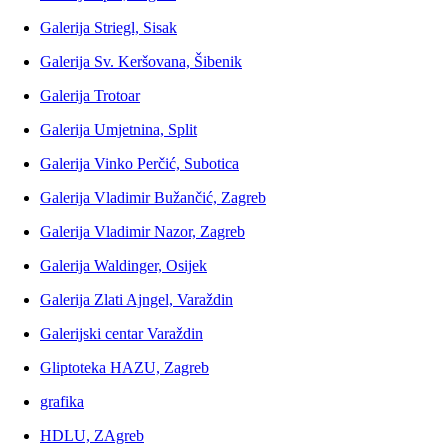
Galerija Striegl, Sisak
Galerija Sv. Keršovana, Šibenik
Galerija Trotoar
Galerija Umjetnina, Split
Galerija Vinko Perčić, Subotica
Galerija Vladimir Bužančić, Zagreb
Galerija Vladimir Nazor, Zagreb
Galerija Waldinger, Osijek
Galerija Zlati Ajngel, Varaždin
Galerijski centar Varaždin
Gliptoteka HAZU, Zagreb
grafika
HDLU, ZAgreb