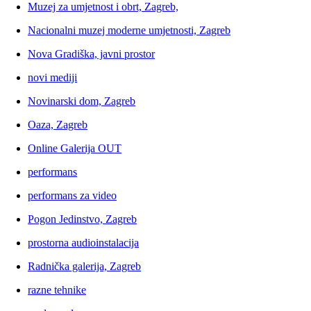
Muzej za umjetnost i obrt, Zagreb,
Nacionalni muzej moderne umjetnosti, Zagreb
Nova Gradiška, javni prostor
novi mediji
Novinarski dom, Zagreb
Oaza, Zagreb
Online Galerija OUT
performans
performans za video
Pogon Jedinstvo, Zagreb
prostorna audioinstalacija
Radnička galerija, Zagreb
razne tehnike