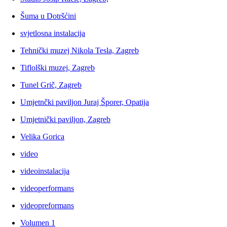
Šuma u Dotršćini
svjetlosna instalacija
Tehnički muzej Nikola Tesla, Zagreb
Tiflolški muzej, Zagreb
Tunel Grič, Zagreb
Umjetnčki paviljon Juraj Šporer, Opatija
Umjetnički paviljon, Zagreb
Velika Gorica
video
videoinstalacija
videoperformans
videopreformans
Volumen 1