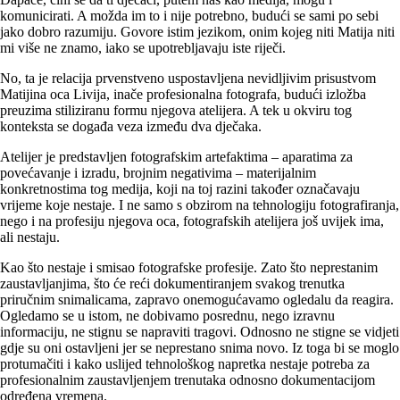
komunicirati. A možda im to i nije potrebno, budući se sami po sebi
jako dobro razumiju. Govore istim jezikom, onim kojeg niti Matija niti
mi više ne znamo, iako se upotrebljavaju iste riječi.
No, ta je relacija prvenstveno uspostavljena nevidljivim prisustvom
Matijina oca Livija, inače profesionalna fotografa, budući izložba
preuzima stiliziranu formu njegova atelijera. A tek u okviru tog
konteksta se događa veza između dva dječaka.
Atelijer je predstavljen fotografskim artefaktima – aparatima za
povećavanje i izradu, brojnim negativima – materijalnim
konkretnostima tog medija, koji na toj razini također označavaju
vrijeme koje nestaje. I ne samo s obzirom na tehnologiju fotografiranja,
nego i na profesiju njegova oca, fotografskih atelijera još uvijek ima,
ali nestaju.
Kao što nestaje i smisao fotografske profesije. Zato što neprestanim
zaustavljanjima, što će reći dokumentiranjem svakog trenutka
priručnim snimalicama, zapravo onemogućavamo ogledalu da reagira.
Ogledamo se u istom, ne dobivamo posrednu, nego izravnu
informaciju, ne stignu se napraviti tragovi. Odnosno ne stigne se vidjeti
gdje su oni ostavljeni jer se neprestano snima novo. Iz toga bi se moglo
protumačiti i kako uslijed tehnološkog napretka nestaje potreba za
profesionalnim zaustavljenjem trenutaka odnosno dokumentacijom
određena vremena.