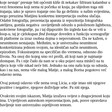
koje nestaje’ prestaje biti općeniti kliše ili nekakav šifrirani kalambur u
vezi fenomena koji nema ni početka ni kraja, pa slijedom toga niti
trajanja, iako je upravo trajanje ono šta ga definira u našim svijestima,
nego preuzima Matijinu konkretnu interpretaciju osobna slučaja.
Odabir fotografija, prezentacija aparata iz repozitorija fotografska
atelijera, gomila negativa osvijetljenih odozdo u položenom lightboxu,
uokvirene fotografije, pa i taj dijapozitiv što izgleda kao da se vrti u
loop-u, taj je cjelokupan
find footage
doveden u funkciju scenografije
ili platforme za izraz osobna dojma o nepovratnosti. Da ne kažem, o
neumitnom nestajanju. Međutim, ta je univerzalna neumitnost
konkretizirana jednom svojom, na identičan način neumitnom,
epizodom. Fokusiranjem na specifičan dio vremena, odnosno dio
života. Na onoj dio kojeg smo svi prošli, ali koji nam je najmanje
dostupan. Pa i nije čudo da nam se u oku pojavi suza misleći na tu
djecu koje više nikad neće biti. Jednako na onu našu koja su odrasla,
kao i na nas, nema više malog Matije, a malog Borisa pogotovo već
odavno nema.
Ovaj potonji odavno više nema svog Licia, a nije imao niti njegove
pozitive i negative, njegove doživljaje sebe. Pa niti njega.
Ovakvim svojim iskazom, Matija izražava svijest o dragocjenosti koju
ima. Uvjerljivom autorskom reprezentacijom, pak, posve opravdava
bavljenje tom univerzalno osjetljivom temom.