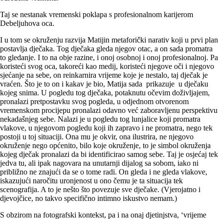
Taj se nestanak vremenski poklapa s profesionalnom karijerom
Debeljuhova oca.
I u tom se okruženju razvija Matijin metaforički narativ koji u prvi plan
postavlja dječaka. Tog dječaka gleda njegov otac, a on sada promatra
to gledanje. I to na obje razine, i onoj osobnoj i onoj profesionalnoj. Pa
koristeći svog oca, takoreći kao medij, koristeći njegove oči i njegovo
sjećanje na sebe, on reinkarnira vrijeme koje je nestalo, taj dječak je
vraćen. Što je to on i kakav je bio, Matija sada prikazuje u dječaku
kojeg snima. U pogledu tog dječaka, potaknutu očevim doživljajem,
pronalazi pretpostavku svog pogleda, u odjednom otvorenom
vremenskom procijepu pronalazi odavno već zaboravljenu perspektivu
nekadašnjeg sebe. Nalazi je u pogledu tog lunjalice koji promatra
vlakove, u njegovom pogledu koji ih zapravo i ne promatra, nego tek
postoji u toj situaciji. Ona mu je okvir, ona ilustrira, ne njegovo
okruženje nego općenito, bilo koje okruženje, to je simbol okruženja
kojeg dječak pronalazi da bi identificirao samog sebe. Taj je osjećaj tek
jedva tu, ali ipak nagovara na unutarnji dijalog sa sobom, iako ni
približno ne znajući da se o tome radi. On gleda i ne gleda vlakove,
iskazujući naročitu uronjenost u ono čemu je ta situacija tek
scenografija. A to je nešto što povezuje sve dječake. (Vjerojatno i
djevojčice, no takvo specifično intimno iskustvo nemam.)
S obzirom na fotografski kontekst, pa i na onaj djetinjstva, ‘vrijeme