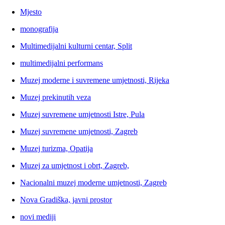
Mjesto
monografija
Multimedijalni kulturni centar, Split
multimedijalni performans
Muzej moderne i suvremene umjetnosti, Rijeka
Muzej prekinutih veza
Muzej suvremene umjetnosti Istre, Pula
Muzej suvremene umjetnosti, Zagreb
Muzej turizma, Opatija
Muzej za umjetnost i obrt, Zagreb,
Nacionalni muzej moderne umjetnosti, Zagreb
Nova Gradiška, javni prostor
novi mediji