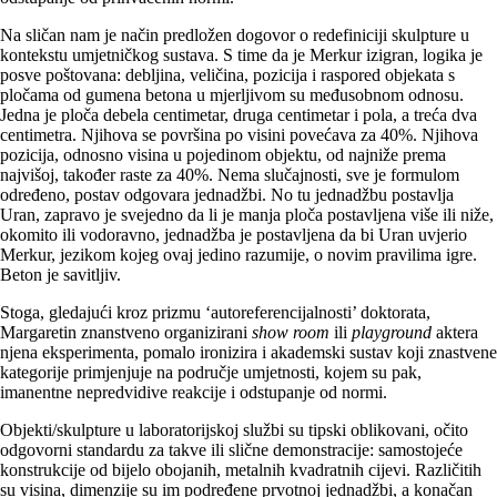
Na sličan nam je način predložen dogovor o redefiniciji skulpture u
kontekstu umjetničkog sustava. S time da je Merkur izigran, logika je
posve poštovana: debljina, veličina, pozicija i raspored objekata s
pločama od gumena betona u mjerljivom su međusobnom odnosu.
Jedna je ploča debela centimetar, druga centimetar i pola, a treća dva
centimetra. Njihova se površina po visini povećava za 40%. Njihova
pozicija, odnosno visina u pojedinom objektu, od najniže prema
najvišoj, također raste za 40%. Nema slučajnosti, sve je formulom
određeno, postav odgovara jednadžbi. No tu jednadžbu postavlja
Uran, zapravo je svejedno da li je manja ploča postavljena više ili niže,
okomito ili vodoravno, jednadžba je postavljena da bi Uran uvjerio
Merkur, jezikom kojeg ovaj jedino razumije, o novim pravilima igre.
Beton je savitljiv.
Stoga, gledajući kroz prizmu ‘autoreferencijalnosti’ doktorata,
Margaretin znanstveno organizirani
show room
ili
playground
aktera
njena eksperimenta, pomalo ironizira i akademski sustav koji znastvene
kategorije primjenjuje na područje umjetnosti, kojem su pak,
imanentne nepredvidive reakcije i odstupanje od normi.
Objekti/skulpture u laboratorijskoj službi su tipski oblikovani, očito
odgovorni standardu za takve ili slične demonstracije: samostojeće
konstrukcije od bijelo obojanih, metalnih kvadratnih cijevi. Različitih
su visina, dimenzije su im podređene prvotnoj jednadžbi, a konačan