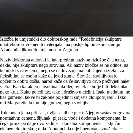
Izložba je umjetnički dio doktorskog rada “Redefinicija skulpture
upotrebom suvremenih materijala” na poslijediplomskom studiju
Akademije likovnih umjetnosti u Zagrebu.
Naziv doktorata autorski je interpretiran nazivom izložbe čija tema,
dakle, nije skulptura nego sirovina. Ali naziv izložbe se ne odnosi na
kemijski sastav teme, nego se nadovezuje na uobičajenu izreku: za
fleksibilnu se osobu kaže da je od gume. Štoviše, savitljivost je
općenito dobro došla, narod kaže da će savitljivo drvo preživjeti nalet
vjetra. Kao karakterna osobina također, uvijek je bolje biti fleksibilan
nego krut. Kako pojedinac, tako i društvo u cjelini. Ipak, međutim, ne
baš gumeno, takve bi zakone pojedinci smjesta zloupotrijebili. Tako
niti Margaretin beton nije gumen, nego savitljiv.
Tolerantan je na pritisak, uvija se ali ne puca. Njegov sastav odgovara
normativu: cement, šljunak, pijesak, voda i dodatna komponenta. Iz
čega proizlazi da je ovo zadnje – dodatna komponenta – ključni
element doktorskog rada. A budući da nije imenovana znači da je