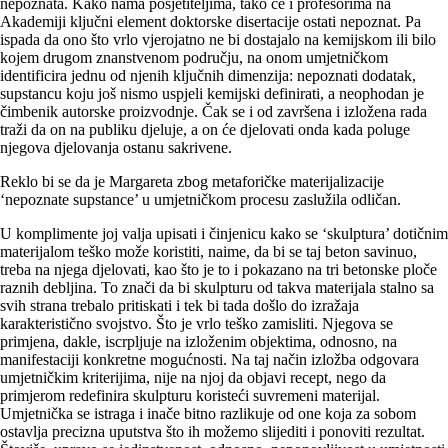
nepoznata. Kako nama posjetiteljima, tako će i profesorima na
Akademiji ključni element doktorske disertacije ostati nepoznat. Pa
ispada da ono što vrlo vjerojatno ne bi dostajalo na kemijskom ili bilo
kojem drugom znanstvenom području, na onom umjetničkom
identificira jednu od njenih ključnih dimenzija: nepoznati dodatak,
supstancu koju još nismo uspjeli kemijski definirati, a neophodan je
čimbenik autorske proizvodnje. Čak se i od završena i izložena rada
traži da on na publiku djeluje, a on će djelovati onda kada poluge
njegova djelovanja ostanu sakrivene.
Reklo bi se da je Margareta zbog metaforičke materijalizacije
‘nepoznate supstance’ u umjetničkom procesu zaslužila odličan.
U komplimente joj valja upisati i činjenicu kako se ‘skulptura’ dotičnim
materijalom teško može koristiti, naime, da bi se taj beton savinuo,
treba na njega djelovati, kao što je to i pokazano na tri betonske ploče
raznih debljina. To znači da bi skulpturu od takva materijala stalno sa
svih strana trebalo pritiskati i tek bi tada došlo do izražaja
karakteristično svojstvo. Što je vrlo teško zamisliti. Njegova se
primjena, dakle, iscrpljuje na izloženim objektima, odnosno, na
manifestaciji konkretne mogućnosti. Na taj način izložba odgovara
umjetničkim kriterijima, nije na njoj da objavi recept, nego da
primjerom redefinira skulpturu koristeći suvremeni materijal.
Umjetnička se istraga i inače bitno razlikuje od one koja za sobom
ostavlja precizna uputstva što ih možemo slijediti i ponoviti rezultat.