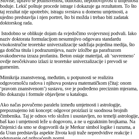
Štoviše, upravo se jedinstvenost, odnosno, neponovljivost u umjetnosti
boduje. Lekić poštuje procede istrage i dokazuje ga rezultatom. To što
taj rezultat nije upotrebiv, istragu svrstava u domenu umjetnosti, a
ujedno predstavlja i njen portret, što bi možda i trebao biti zadatak
doktorskog rada.
Istodobno se oblikuje dojam da svjedočimo svojevrsnoj podvali. Iako
naziv doktorata formulacijom nesumnjivo odgovara standardu
visokostručne teoretske univerzalizacije sadržaja pojedina medija, što
ga dotična titula i podrazumijeva, naziv izložbe ga parafrazom
svakodnevna izraza profanira. Beton ostaje materijal, ali ‘suvremeno’
ovdje neočekivano izlazi iz teoretske univerzalizacije i prevodi se
gumenim.
Mimikrija znanstvenog, međutim, u potpunosti se realizira
odgovornošću radova i njihova postava matematičkom (čitaj: onom
‘pravom znanstvenom’) sustavu, sve je podređeno preciznim mjerama,
što dokazuju i formule objavljene u katalogu.
Ako načas povučemo paralelu između umjetnosti i astrologije,
prepoznajemo isti koncept: odgovor proizlazi iz suodnosa brojnih
čimbenika. Taj je odnos vrlo složen i usustavljen, no temelji astrologije,
baš kao i umjetnosti leže u dogovoru, a ne u egzaktnim brojkama. Na
činjenici da smo se dogovorili da je Merkur simbol logike i razuma, a
da Uran predstavlja aspekte života koji traže nepredvidive reakcije i
odstupanje od prihvaćenih normi.