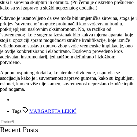
služi li sirovina skulpturi ili obrnuto. (Pri čemu je diskretno prešućeno
kako su svi zapravo u službi nepoznatog dodatka.)
Odavno je ustanovljeno da sve može biti umjetnička sirovina, stoga je i
pridjev ‘suvremeno’ moguće protumačiti kao svojevrsnu ironiju,
potkrijepljenu naslovnim oksimoronom. No, za razliku od
‘suvremenog’ koje sugerira izostanak bilo kakva mjerna aparata, koje
stoji u opoziciji spram mogućnosti stručne kvalifikacije, koje izmiče
vrijednosnom sustavu upravo zbog svoje vremenske implikacije, ono
je ovdje konkretizirano i elaborirano. Doslovno provedeno kroz
adekvatan instrumentarij, jednadžbom definirano i izložbom
potvrđeno.
A poput usputnog dodatka, kolateralne dividende, uspravlja se
asocijacija kako je i suvremenost zapravo gumena, kako su izgubljeni
oslonci, kamen više nije kamen, suvremenost neprestano izmiče tepih
pod nogama.
Tags
MARGARETA LEKIĆ
Recent Posts