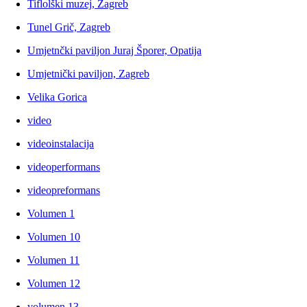
Tiflolški muzej, Zagreb
Tunel Grič, Zagreb
Umjetnčki paviljon Juraj Šporer, Opatija
Umjetnički paviljon, Zagreb
Velika Gorica
video
videoinstalacija
videoperformans
videopreformans
Volumen 1
Volumen 10
Volumen 11
Volumen 12
volumen 13