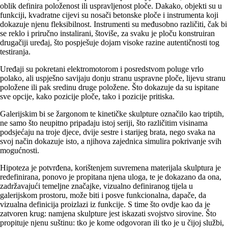
oblik definira položenost ili uspravljenost ploče. Dakako, objekti su u
funkciji, kvadratne cijevi su nosači betonske ploče i instrumenta koji
dokazuje njenu fleksibilnost. Instrumenti su međusobno različiti, čak bi
se reklo i priručno instalirani, štoviše, za svaku je ploču konstruiran
drugačiji uređaj, što pospješuje dojam visoke razine autentičnosti tog
testiranja.
Uređaji su pokretani elektromotorom i posredstvom poluge vrlo
polako, ali uspješno savijaju donju stranu uspravne ploče, lijevu stranu
položene ili pak sredinu druge položene. Što dokazuje da su ispitane
sve opcije, kako pozicije ploče, tako i pozicije pritiska.
Galerijskim bi se žargonom te kinetičke skulpture označilo kao triptih,
ne samo što neupitno pripadaju istoj seriji, što različitim visinama
podsjećaju na troje djece, dvije sestre i starijeg brata, nego svaka na
svoj način dokazuje isto, a njihova zajednica simulira pokrivanje svih
mogućnosti.
Hipoteza je potvrđena, korištenjem suvremena materijala skulptura je
redefinirana, ponovo je propitana njena uloga, te je dokazano da ona,
zadržavajući temeljne značajke, vizualno definiranog tijela u
galerijskom prostoru, može biti i posve funkcionalna, dapače, da
vizualna definicija proizlazi iz funkcije. S time što ovdje kao da je
zatvoren krug: namjena skulpture jest iskazati svojstvo sirovine. Što
propituje njenu suštinu: tko je kome odgovoran ili tko je u čijoj službi,