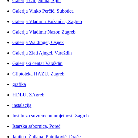
Galerija Umjetnina, Split
Galerija Vinko Perčić, Subotica
Galerija Vladimir Bužančić, Zagreb
Galerija Vladimir Nazor, Zagreb
Galerija Waldinger, Osijek
Galerija Zlati Ajngel, Varaždin
Galerijski centar Varaždin
Gliptoteka HAZU, Zagreb
grafika
HDLU, ZAgreb
instalacija
Institu za suvremenu umjetnost, Zagreb
Istarska sabornica, Poreč
Janjina, Žuljana, Putniković, Drače