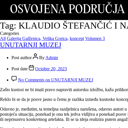
OSVOJENA PODRUČJA
Tag:
KLAUDIO ŠTEFANČIĆ I N
Categories
All
Galerija Galženica, Velika Gorica,
koncept
Volumen 3
UNUTARNJI MUZEJ
Post author
By
Admin
Post date
October 20, 2023
No Comments
on UNUTARNJI MUZEJ
Zašto kustosi ne bi imali pravo napraviti autorsku izložbu, kažu prilik
Reklo bi se da je posve jasno u čemu je razlika između kustoske koncepci
Odavno je, međutim, ta temeljna razdjelnica narušena, odavno autori u sv
postojeću situaciju, ponekad je ona tek jedva vidljiva a ponekad posve i 
ili neprisustvu konkretnog artefakta. Ili se ta ideja realizira putem an