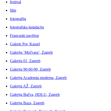
festival
film
fotografija
fotografska instalacija
Francuski paviljon
Galerie Pot, Kassel
Galerija ‘Močvara’, Zagreb
Galerija 01, Zagreb
Galerija 90-60-90, Zagreb
Galerija Academia moderna, Zagreb
Galerija AŽ, Zagreb
Galerija Bačva, HDLU, Zagreb
Galerija Baza, Zagreb