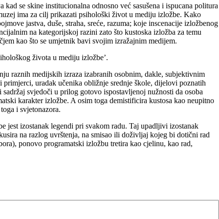
a kad se skine institucionalna odnosno već sasušena i ispucana politura
 muzej ima za cilj prikazati psihološki život u mediju izložbe. Kako
ojmove jastva, duše, straha, sreće, razuma; koje inscenacije izložbenog
ijalnim na kategorijskoj razini zato što kustoska izložba za temu
učjem kao što se umjetnik bavi svojim izražajnim medijem.
ihološkog života u mediju izložbe’.
adnju raznih medijskih izraza izabranih osobnim, dakle, subjektivnim
 primjerci, uradak učenika obližnje srednje škole, dijelovi poznatih
 sadržaj svjedoči u prilog gotovo ispostavljenoj nužnosti da osoba
atski karakter izložbe. A osim toga demistificira kustosa kao neupitno
toga i svjetonazora.
 jest izostanak legendi pri svakom radu. Taj upadljivi izostanak
ira na razlog uvrštenja, na smisao ili doživljaj kojeg bi dotični rad
ora), ponovo programatski izložbu tretira kao cjelinu, kao rad,