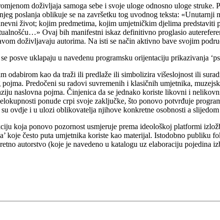
promjenom doživljaja samoga sebe i svoje uloge odnosno uloge struke. P
anašnjeg poslanja oblikuje se na završetku tog uvodnog teksta: «Unutarnji
dnevni život; kojim predmetima, kojim umjetničkim djelima predstaviti p
alnošću…» Ovaj bih manifestni iskaz definitivno proglasio autereferenc
avom doživljavaju autorima. Na isti se način aktivno bave svojim podr
i se posve uklapaju u navedenu programsku orijentaciju prikazivanja ‘ps
 odabirom kao da traži ili predlaže ili simbolizira višeslojnost ili sur
og pojma. Predočeni su radovi suvremenih i klasičnih umjetnika, muzejski
iju naslovna pojma. Činjenica da se jednako koriste likovni i nelikovni
cjelokupnosti ponude crpi svoje zaključke, što ponovo potvrđuje program
su ovdje i u ulozi oblikovatelja njihove konkretne osobnosti a slijedom 
ciju koja ponovo pozornost usmjeruje prema ideološkoj platformi izložbe
koje često puta umjetnika koriste kao materijal. Istodobno publiku fokus
etno autorstvo (koje je navedeno u katalogu uz elaboraciju pojedina izb