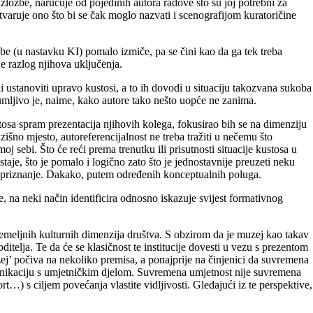
ložbe, naručuje od pojedinih autora radove što su joj potrebni za
 ostvaruje ono što bi se čak moglo nazvati i scenografijom kuratoričine
e (u nastavku KI) pomalo izmiče, pa se čini kao da ga tek treba
je razlog njihova uključenja.
i ustanoviti upravo kustosi, a to ih dovodi u situaciju takozvana sukoba
azumljivo je, naime, kako autore tako nešto uopće ne zanima.
tosa spram prezentacija njihovih kolega, fokusirao bih se na dimenziju
zišno mjesto, autoreferencijalnost ne treba tražiti u nečemu što
j sebi. Što će reći prema trenutku ili prisutnosti situacije kustosa u
aje, što je pomalo i logično zato što je jednostavnije preuzeti neku
no priznanje. Dakako, putem određenih konceptualnih poluga.
, na neki način identificira odnosno iskazuje svijest formativnog
 temeljnih kulturnih dimenzija društva. S obzirom da je muzej kao takav
ditelja. Te da će se klasičnost te institucije dovesti u vezu s prezentom
ej’ počiva na nekoliko premisa, a ponajprije na činjenici da suvremena
komunikaciju s umjetničkim djelom. Suvremena umjetnost nije suvremena
t…) s ciljem povećanja vlastite vidljivosti. Gledajući iz te perspektive,