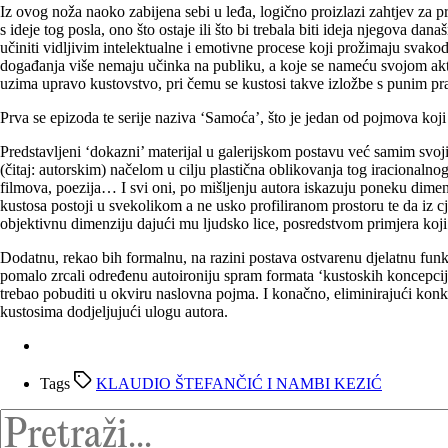
Iz ovog noža naoko zabijena sebi u leđa, logično proizlazi zahtjev za 
s ideje tog posla, ono što ostaje ili što bi trebala biti ideja njegova d
učiniti vidljivim intelektualne i emotivne procese koji prožimaju svako
događanja više nemaju učinka na publiku, a koje se nameću svojom aktu
uzima upravo kustovstvo, pri čemu se kustosi takve izložbe s punim pr
Prva se epizoda te serije naziva ‘Samoća’, što je jedan od pojmova koj
Predstavljeni ‘dokazni’ materijal u galerijskom postavu već samim svojim
(čitaj: autorskim) načelom u cilju plastična oblikovanja tog iracionaln
filmova, poezija… I svi oni, po mišljenju autora iskazuju poneku dimenz
kustosa postoji u svekolikom a ne usko profiliranom prostoru te da iz 
objektivnu dimenziju dajući mu ljudsko lice, posredstvom primjera koji 
Dodatnu, rekao bih formalnu, na razini postava ostvarenu djelatnu funk
pomalo zrcali određenu autoironiju spram formata ‘kustoskih koncepcija’ 
trebao pobuditi u okviru naslovna pojma. I konačno, eliminirajući konkr
kustosima dodjeljujući ulogu autora.
Tags
KLAUDIO ŠTEFANČIĆ I NAMBI KEZIĆ