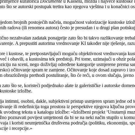
primjerice kuratorica
Documente
u Kasselu, možda i najveće kustoske iz
e zato što se autorski postupak tretira kao njegova vještina i u konačnici
dom brojnih postojećih načela, mogućnost valorizacije kustoske izložb
enih radova (ili renomea autora) često je presudan i u drugi plan potisku
ično nezahvalan zadatak ponajprije zato što bi takvo razlikovanje trebal
stvarenje. A prepustiti autorima vrednovanje KI također nije rješenje, r
ore i kustose, te pretpostavljajući moguću objektivnost vrednovanja kus
već i obavili, a kustosima tek predstoji. Pri tome, uzimajući u obzir pola
poziciju na sceni, nego doživljaj određene kategorije usmjerene prema samo
sko) očitovanje spram te zamjene. Očitovanje koje dosad zapravo i izost
m obrazloženju prethodi postuliranje, što će reći, u ovom slučaju, jav
to što se, koristeći podjednako alate iz galerističke i autorske domene
kustoske izložbe.
lja intimni, osobni, dakle, subjektivni pristup usmjeren spram jedne od
ivanje ili redefinicija toga prostora iz perspektive njegova ključna provo
ak uvodnog teksta u katalogu izložbe: «Izložbeni projekt ‘Unutarnji muz
e nužno poznavati povijest umjetnosti da bi se na neki način stupilo u 
aja i koristi neumjetnička društvena područja (politiku, ekonomiju, spor
ije i recepcije.»