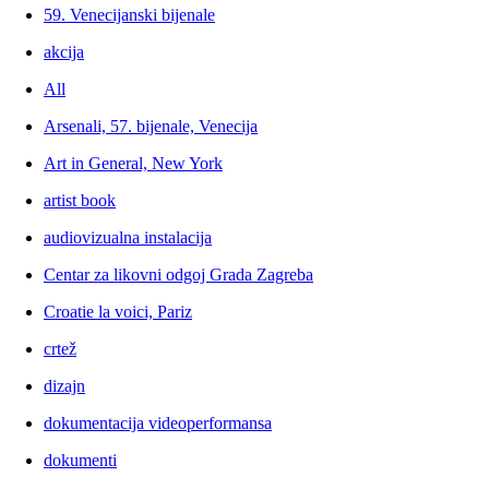
59. Venecijanski bijenale
akcija
All
Arsenali, 57. bijenale, Venecija
Art in General, New York
artist book
audiovizualna instalacija
Centar za likovni odgoj Grada Zagreba
Croatie la voici, Pariz
crtež
dizajn
dokumentacija videoperformansa
dokumenti