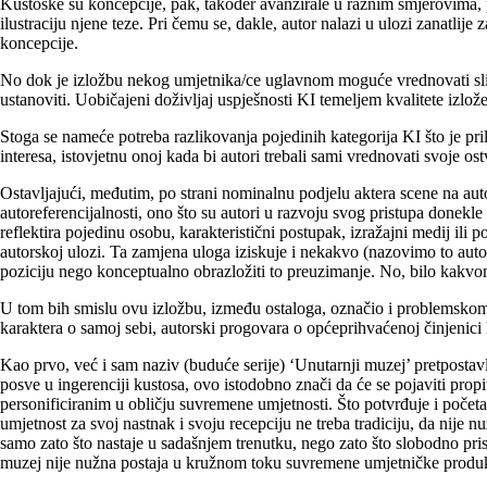
Kustoske su koncepcije, pak, također avanzirale u raznim smjerovima, 
ilustraciju njene teze. Pri čemu se, dakle, autor nalazi u ulozi zanatlij
koncepcije.
No dok je izložbu nekog umjetnika/ce uglavnom moguće vrednovati slije
ustanoviti. Uobičajeni doživljaj uspješnosti KI temeljem kvalitete izlož
Stoga se nameće potreba razlikovanja pojedinih kategorija KI što je pril
interesa, istovjetnu onoj kada bi autori trebali sami vrednovati svoje o
Ostavljajući, međutim, po strani nominalnu podjelu aktera scene na aut
autoreferencijalnosti, ono što su autori u razvoju svog pristupa donekle 
reflektira pojedinu osobu, karakteristični postupak, izražajni medij ili 
autorskoj ulozi. Ta zamjena uloga iziskuje i nekakvo (nazovimo to autor
poziciju nego konceptualno obrazložiti to preuzimanje. No, bilo kakvo
U tom bih smislu ovu izložbu, između ostaloga, označio i problemskom za
karaktera o samoj sebi, autorski progovara o općeprihvaćenoj činjenici 
Kao prvo, već i sam naziv (buduće serije) ‘Unutarnji muzej’ pretpostav
posve u ingerenciji kustosa, ovo istodobno znači da će se pojaviti propit
personificiranim u obličju suvremene umjetnosti. Što potvrđuje i počet
umjetnost za svoj nastnak i svoju recepciju ne treba tradiciju, da nij
samo zato što nastaje u sadašnjem trenutku, nego zato što slobodno prisv
muzej nije nužna postaja u kružnom toku suvremene umjetničke produkc