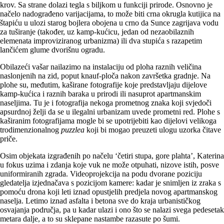
krov. Sa strane dolazi tegla s biljkom u funkciji prirode. Osnovno je
načelo nadograđeno varijacijama, to može biti crna okrugla kutijica na
štapiću u ulozi starog bojlera obojena u crno da Sunce zagrijava vodu
za tuširanje (također, uz kamp-kućicu, jedan od nezaobilaznih
elemenata improviziranog urbanizma) ili dva stupića s razapetim
lančićem glume dvorišnu ogradu.
Obilazeći vašar nailazimo na instalaciju od ploha raznih veličina
naslonjenih na zid, poput knauf-ploča nakon završetka gradnje. Na
plohe su, međutim, kaširane fotografije koje predstavljaju dijelove
kamp-kućica i raznih baraka u prirodi ili nasuprot apartmanskim
naseljima. Tu je i fotografija nekoga prometnog znaka koji svjedoči
apsurdnoj želji da se u ilegalni urbanizam uvede prometni red. Plohe s
kaširanim fotografijama mogle bi se upotrijebiti kao dijelovi velikoga
trodimenzionalnog
puzzlea
koji bi mogao preuzeti ulogu uzorka čitave
priče.
Osim objekata izgrađenih po načelu ‘četiri stupa, gore plahta’, Katerina
u fokus uzima i zdanja koje vuk ne može otpuhati, nizove istih, posve
uniformiranih zgrada. Videoprojekcija na podu dvorane poziciju
gledatelja izjednačava s pozicijom kamere: kadar je snimljen iz zraka s
pomoću drona koji leti iznad opustjelih predjela novog apartmanskog
naselja. Letimo iznad asfalta i betona sve do kraja urbanističkog
osvajanja područja, pa u kadar ulazi i ono što se nalazi svega pedesetak
metara dalje, a to su sklepane nastambe razasute po šumi.