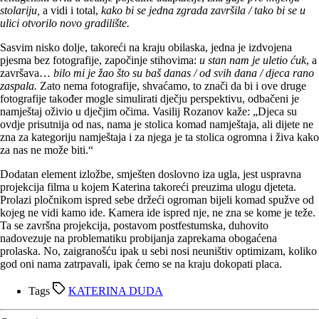
stolariju,
a vidi i total,
kako bi se jedna zgrada završila / tako bi se u
ulici otvorilo novo gradilište.
Sasvim nisko dolje, takoreći na kraju obilaska, jedna je izdvojena
pjesma bez fotografije, započinje stihovima:
u stan nam je uletio ćuk
, a
završava…
bilo mi je žao što su baš danas / od svih dana / djeca rano
zaspala.
Zato nema fotografije, shvaćamo, to znači da bi i ove druge
fotografije također mogle simulirati dječju perspektivu, odbačeni je
namještaj oživio u dječjim očima. Vasilij Rozanov kaže: „Djeca su
ovdje prisutnija od nas, nama je stolica komad namještaja, ali dijete ne
zna za kategoriju namještaja i za njega je ta stolica ogromna i živa kako
za nas ne može biti.“
Dodatan element izložbe, smješten doslovno iza ugla, jest uspravna
projekcija filma u kojem Katerina takoreći preuzima ulogu djeteta.
Prolazi pločnikom ispred sebe držeći ogroman bijeli komad spužve od
kojeg ne vidi kamo ide. Kamera ide ispred nje, ne zna se kome je teže.
Ta se završna projekcija, postavom postfestumska, duhovito
nadovezuje na problematiku probijanja zaprekama obogaćena
prolaska. No, zaigranošću ipak u sebi nosi neuništiv optimizam, koliko
god oni nama zatrpavali, ipak ćemo se na kraju dokopati placa.
Tags
KATERINA DUDA