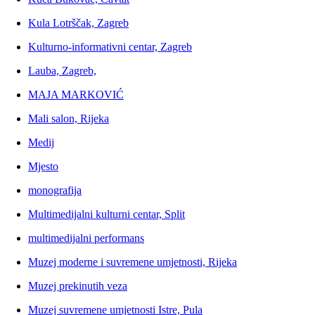
Kula Lotrščak, Zagreb
Kulturno-informativni centar, Zagreb
Lauba, Zagreb,
MAJA MARKOVIĆ
Mali salon, Rijeka
Medij
Mjesto
monografija
Multimedijalni kulturni centar, Split
multimedijalni performans
Muzej moderne i suvremene umjetnosti, Rijeka
Muzej prekinutih veza
Muzej suvremene umjetnosti Istre, Pula