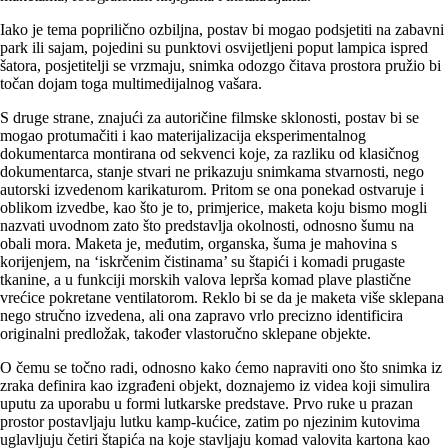
Iako je tema poprilično ozbiljna, postav bi mogao podsjetiti na zabavni
park ili sajam, pojedini su punktovi osvijetljeni poput lampica ispred
šatora, posjetitelji se vrzmaju, snimka odozgo čitava prostora pružio bi
točan dojam toga multimedijalnog vašara.
S druge strane, znajući za autoričine filmske sklonosti, postav bi se
mogao protumačiti i kao materijalizacija eksperimentalnog
dokumentarca montirana od sekvenci koje, za razliku od klasičnog
dokumentarca, stanje stvari ne prikazuju snimkama stvarnosti, nego
autorski izvedenom karikaturom. Pritom se ona ponekad ostvaruje i
oblikom izvedbe, kao što je to, primjerice, maketa koju bismo mogli
nazvati uvodnom zato što predstavlja okolnosti, odnosno šumu na
obali mora. Maketa je, međutim, organska, šuma je mahovina s
korijenjem, na ‘iskrčenim čistinama’ su štapići i komadi prugaste
tkanine, a u funkciji morskih valova leprša komad plave plastične
vrećice pokretane ventilatorom. Reklo bi se da je maketa više sklepana
nego stručno izvedena, ali ona zapravo vrlo precizno identificira
originalni predložak, također vlastoručno sklepane objekte.
O čemu se točno radi, odnosno kako ćemo napraviti ono što snimka iz
zraka definira kao izgrađeni objekt, doznajemo iz videa koji simulira
uputu za uporabu u formi lutkarske predstave. Prvo ruke u prazan
prostor postavljaju lutku kamp-kućice, zatim po njezinim kutovima
uglavljuju četiri štapića na koje stavljaju komad valovita kartona kao