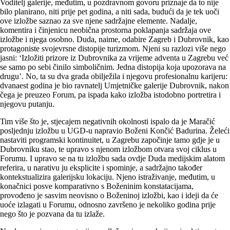
Voditelj galerije, međutim, u pozdravnom govoru priznaje da to nije
bilo planirano, niti prije pet godina, a niti sada, budući da je tek uoči
ove izložbe saznao za sve njene sadržajne elemente. Nadalje,
komentira i činjenicu neobična prostorna poklapanja sadržaja ove
izložbe i njega osobno. Duda, naime, odabire Zagreb i Dubrovnik, kao
protagoniste svojevrsne distopije turizmom. Njeni su razlozi više nego
jasni: ‘Izložiti prizore iz Dubrovnika za vrijeme adventa u Zagrebu već
se samo po sebi činilo simboličnim. Jedna distopija koja upozorava na
drugu’. No, ta su dva grada obilježila i njegovu profesionalnu karijeru:
dvanaest godina je bio ravnatelj Umjetničke galerije Dubrovnik, nakon
čega je preuzeo Forum, pa ispada kako izložba istodobno portretira i
njegovu putanju.
Tim više što je, stjecajem negativnih okolnosti ispalo da je Maračić
posljednju izložbu u UGD-u napravio Boženi Končić Badurina. Želeći
nastaviti programski kontinuitet, u Zagrebu započinje tamo gdje je u
Dubrovniku stao, te upravo s njenom izložbom otvara svoj ciklus u
Forumu. I upravo se na tu izložbu sada ovdje Duda medijskim alatom
referira, u narativu ju eksplicite i spominje, a sadržajno također
kontekstualizira galerijsku lokaciju. Njeno istraživanje, međutim, u
konačnici posve komparativno s Boženinim konstatacijama,
provođeno je sasvim neovisno o Boženinoj izložbi, kao i ideji da će
uoće izlagati u Forumu, odnosno završeno je nekoliko godina prije
nego što je pozvana da tu izlaže.