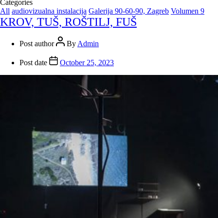
Categories
All
audiovizualna instalacija
Galerija 90-60-90, Zagreb
Volumen 9
KROV, TUŠ, ROŠTILJ, FUŠ
Post author
By
Admin
Post date
October 25, 2023