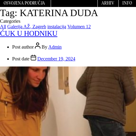
OSVOJENA PODRUČJA
ARHIV
INFO
Tag:
KATERINA DUDA
Categories
All
Galerija AŽ, Zagreb
instalacija
Volumen 12
ĆUK U HODNIKU
Post author
By
Admin
Post date
December 19, 2024