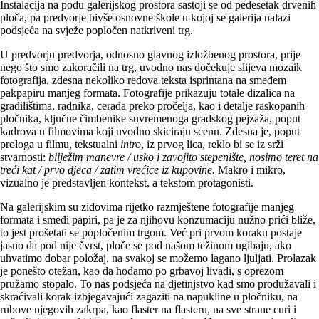
Instalacija na podu galerijskog prostora sastoji se od pedesetak drvenih
ploča, pa predvorje bivše osnovne škole u kojoj se galerija nalazi
podsjeća na svježe popločen natkriveni trg.
U predvorju predvorja, odnosno glavnog izložbenog prostora, prije
nego što smo zakoračili na trg, uvodno nas dočekuje slijeva mozaik
fotografija, zdesna nekoliko redova teksta isprintana na smeđem
pakpapiru manjeg formata. Fotografije prikazuju totale dizalica na
gradilištima, radnika, cerada preko pročelja, kao i detalje raskopanih
pločnika, ključne čimbenike suvremenoga gradskog pejzaža, poput
kadrova u filmovima koji uvodno skiciraju scenu. Zdesna je, poput
prologa u filmu, tekstualni
intro
, iz prvog lica, reklo bi se iz srži
stvarnosti:
bilježim manevre / usko i zavojito stepenište, nosimo teret na
treći kat / prvo djeca / zatim vrećice iz kupovine.
Makro i mikro,
vizualno je predstavljen kontekst, a tekstom protagonisti.
Na galerijskim su zidovima rijetko razmještene fotografije manjeg
formata i smeđi papiri, pa je za njihovu konzumaciju nužno prići bliže,
to jest prošetati se popločenim trgom. Već pri prvom koraku postaje
jasno da pod nije čvrst, ploče se pod našom težinom ugibaju, ako
uhvatimo dobar položaj, na svakoj se možemo lagano ljuljati. Prolazak
je ponešto otežan, kao da hodamo po grbavoj livadi, s oprezom
pružamo stopalo. To nas podsjeća na djetinjstvo kad smo produžavali i
skraćivali korak izbjegavajući zagaziti na napukline u pločniku, na
rubove njegovih zakrpa, kao flaster na flasteru, na sve strane curi i