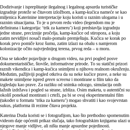
Dodirivanje i ispreplitanje ilegalnog i legalnog apsurda turističke
izgradnje proteže se čitavom izložbom, a kamp-kućica nameće se kao
miljenica Katerinine interpretacije koju koristi u raznim ulogama i u
raznim situacijama. To je u prvom redu video (legendom mu je
definirana i kategorija: ‘trik za kameru’) koji predstavlja izgradnju
jedne strane, preciznije pročelja, kamp-kućice od stiropora, a koju
zatim nevidljivi nosači malo-pomalo premještaju. Kućica se korak po
korak prvo pomiče kroz šumu, zatim izlazi na obalu s namjerom
kolonizacije očito najvrjednijeg terena, prvog reda – u moru.
Ona se također pojavljuje u drugom videu, na prvi pogled posve
dokumentarističke, štoviše, informativne prirode. To su statični prizori
raznih vikendica i kamp-kućica snimljeni u njihovu realnom okruženju.
Međutim, pažljiviji pogled otkriva da su neke kućice prave, a neke su
makete snimljene ispred
green
screena
i montirane u film tako da
izgledaju kao prave. Za razliku od snimka odozgo, simulacija onih
lažnih izdržava i pogled sa strane, izbliza. Osim maketa, u autentični su
okoliš ponekad montirani i crteži, pa bi se ovaj eksperimentalni film
(također u formatu ‘trika za kameru’) mogao shvatiti i kao svojevrstan
sukus, platforma ili rezime čitava projekta.
Katerina Duda koristi se i fotografijom, kao što prethodno spomenutim
videom daje općeniti prikaz slučaja, tako fotografskim knjigama ulazi u
njegove manje vidljive, ali ništa manje apsurdne pojedinosti.