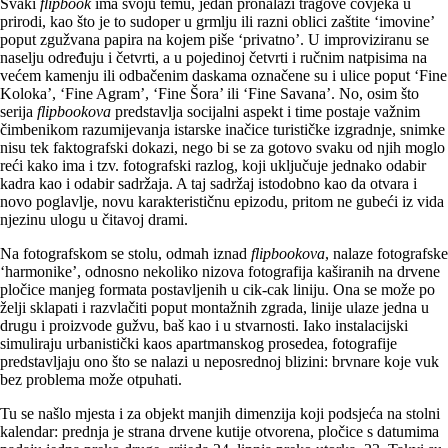
Svaki
flipbook
ima svoju temu, jedan pronalazi tragove čovjeka u
prirodi, kao što je to sudoper u grmlju ili razni oblici zaštite ‘imovine’
poput zgužvana papira na kojem piše ‘privatno’. U improviziranu se
naselju određuju i četvrti, a u pojedinoj četvrti i ručnim natpisima na
većem kamenju ili odbačenim daskama označene su i ulice poput ‘Fine
Koloka’, ‘Fine Agram’, ‘Fine Šora’ ili ‘Fine Savana’. No, osim što
serija
flipbookova
predstavlja socijalni aspekt i time postaje važnim
čimbenikom razumijevanja istarske inačice turističke izgradnje, snimke
nisu tek faktografski dokazi, nego bi se za gotovo svaku od njih moglo
reći kako ima i tzv. fotografski razlog, koji uključuje jednako odabir
kadra kao i odabir sadržaja. A taj sadržaj istodobno kao da otvara i
novo poglavlje, novu karakterističnu epizodu, pritom ne gubeći iz vida
njezinu ulogu u čitavoj drami.
Na fotografskom se stolu, odmah iznad
flipbookova
, nalaze fotografske
‘harmonike’, odnosno nekoliko nizova fotografija kaširanih na drvene
pločice manjeg formata postavljenih u cik-cak liniju. Ona se može po
želji sklapati i razvlačiti poput montažnih zgrada, linije ulaze jedna u
drugu i proizvode gužvu, baš kao i u stvarnosti. Iako instalacijski
simuliraju urbanistički kaos apartmanskog prosedea, fotografije
predstavljaju ono što se nalazi u neposrednoj blizini: brvnare koje vuk
bez problema može otpuhati.
Tu se našlo mjesta i za objekt manjih dimenzija koji podsjeća na stolni
kalendar: prednja je strana drvene kutije otvorena, pločice s datumima