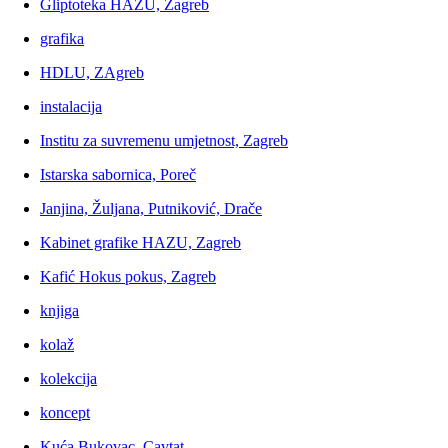
Gliptoteka HAZU, Zagreb
grafika
HDLU, ZAgreb
instalacija
Institu za suvremenu umjetnost, Zagreb
Istarska sabornica, Poreč
Janjina, Žuljana, Putniković, Drače
Kabinet grafike HAZU, Zagreb
Kafić Hokus pokus, Zagreb
knjiga
kolaž
kolekcija
koncept
Kuća Bukovac, Cavtat