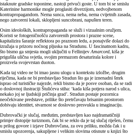
istaknute gradske toponime, nastoji privući goste. U tom bi se smislu
Katerinine harmonike mogle proglasiti diverzijom, nedvojbenom
kontrapropagandom. Nema sunca, nema neba, nema cvijetnih zasada,
nego zatvoreni lokali, sklopljeni suncobrani, napušten teren.
Osim ideoloških, kontrapropaganda se služi i vizualnim oružjem.
Koristi se fotogeničnošću zatvorenih prostora i prazne scene,
kapitalizira šaranje reflektora po praznom ledu, a ponajviše dolazi do
izražaja u prizoru noćnog pljuska na Stradunu. U fascinatnom kadru,
što bismo ga smjesta mogli uključiti u Fellinijev
Amarcord
, kiša je
prigušila ulična svjetla, svojim premazom desaturirala kolore i
proizvela svojevrstan duoton.
Kada taj video ne bi imao jasnu ulogu u kontekstu izložbe, drugim
riječima, kada ne bi predstavljao Stradun što ga je iznenadni šmrk
isprao od turističke najezde, rekli bismo da je posve osoban, da se radi
o doslovnoj ilustraciji Štulićeva stiha: ‘kada kiša potjera narod s ulica,
nekako joj se ljudskiji pričinja grad’. Stradun postaje pozornica
neočekivane predstave, prilike što pretrčavaju brisanim prostorom
dobivaju identitet, stvarnost se doslovno presvukla u imaginaciju.
Dubrovački je slučaj, međutim, predstavljen kao najdramatičniji
primjer distopije turizmom, čak bi se reklo da je taj slučaj riješen, čemu
u prilog govore i izjave Dubrovčana, za ovu priliku, možda čak i u
smislu upozorenja, sakupljene i velikim slovima otisnute u knjizi što