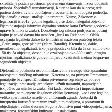
skladišta je postala prostorom povremena stanovanja i izvor dodatnih
prihoda. Svjedočeći transformaciji, Katerina kao da iz prvog reda
partera dobiva uvid u uobičajene procese turizmom bogata područja,
čije današnje etape istražuje i interpretira. Naime, Zakonom o
legalizaciji iz 2012. godine legaliziraju se dotad nelegalni objekti o
čijem postojanju informira digitalna ortofoto karta Državne geodetske
uprave (snimka iz zraka). Donošenje tog zakona podsjeća na pucanj
kojim je nekad davno bio označen „Juriš na Oklahomu“. Oblik
osvajanja legaliteta duhovito je ilustriran nazivom pratećeg teksta
„Četiri stupa, gore plahta“ (Marta Baradić). Krenulo se, dakle,
nemilosrdno legalizirati, iako je pretpostavka bila da će se raditi o oko
150 tisuća objekata, dosad ih je ozakonjeno oko 880 tisuća, drugim
riječima legalizirano je gotovo milijardu kvadratnih metara bespravno
sagrađenih objekata.
Djelomično potaknuta osobnim iskustvom, a mnogo više apsurdnim
razvojem turističkog urbanizma, Katerina se, na primjeru Premanture,
ponajprije bavi specifičnostima privremene izgradnje za potrebe
legalizacije, predstavlja arhitekturu lažnih nastambi, napravljenih
isključivo za snimku iz zraka. Širi kadar obuhvaća i improvizirane
nastambe, namijenjene ilegalnom obliku ljetovanja, kao i one legalne,
veliko apartmansko naselje od uniformnih zgrada. Autorski ih
interpretira koristeći se raznim izražajnim medijima, a postavom ih
objedinjuje i veliku dvoranu Pogona Jedinstvo puni videoprojekcijama,
maketama, fotografskim knjigama i instalacijama.