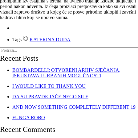
promptnim izvještajima s terena, najavljeno trajanje izložbe uključuje i
period nakon adventa. Iz čega proizlazi pretpostavka kako su svi ostali
vizuali zapravo društvo u kojeg će se posve prirodno uklopiti i završni
kadrovi filma koji se upravo snima.
Tags
KATERINA DUDA
Recent Posts
BOMBARDELLI: OTVORENI ARHIV SJEĆANJA,
ISKUSTAVA I URBANIH MOGUĆNOSTI
I WOULD LIKE TO THANK YOU
DA SU PRAVDE JAČE NEGO SILE
AND NOW SOMETHING COMPLETELY DIFFERENT 19
FUNGA ROBO
Recent Comments