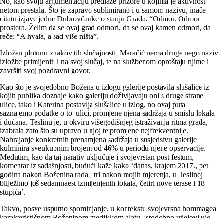
No, kao svoju argumentaciju predlaže prizore u kojima je aktivnost
netom prestala. Što je zapravo sublimirano i u samom nazivu, inače
citatu izjave jedne Dubrovčanke o stanju Grada: “Odmor. Odmor
prostora. Želim da se ovaj grad odmori, da se ovaj kamen odmori, da
reče: “A hvala, a sad više ništa”.
Izložen plotunu znakovitih slučajnosti, Maračić nema druge nego naziv
izložbe primijeniti i na svoj slučaj, te na službenom oproštaju njime i
završiti svoj pozdravni govor.
Kao što je svojedobno Božena u izlogu galerije postavila slušalice iz
kojih publika doznaje kako galeriju doživljavaju oni s druge strane
ulice, tako i Katerina postavlja slušalice u izlog, no ovaj puta
saznajemo podatke o toj ulici, promjene njena sadržaja u smislu lokala
i dućana. Teslinu je, u okviru višegodišnjeg istraživanja ritma grada,
izabrala zato što su upravo u njoj te promjene nejfrekventnije.
Nabrajanje konkretnih prenamjena sadržaja u susjedstvu galerije
kulminira sveukupnim brojem od 46% u periodu njene opservacije.
Međutim, kao da taj narativ uključuje i svojevrstan post festum,
komentar iz sadašnjosti, budući kaže kako ‘danas, krajem 2017., pet
godina nakon Boženina rada i tri nakon mojih mjerenja, u Teslinoj
bilježimo još sedamnaest izmijenjenih lokala, četiri nove terase i 18
stupića’.
Takvo, posve usputno spominjanje, u kontekstu svojevrsna hommagea
karakterističnom Boženinom medijskom alatu, istodobno utjelovljuje