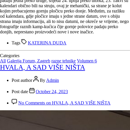
padaju jedna preko druge, srijeda 24. lipnja preko utorka, 23. Takvi su
kalendari obično bili na struju, ovaj je mehanički, sa strane je kolut
kojim prebacujemo gornju pločicu preko donje. Međutim, za razliku
od kalendara, gdje pločice imaju s jedne strane datum, ove s obiju
strana imaju informaciju, ali to nisu datumi, ne okreće se vrijeme, nego
fotografije raznih kamp-kućica čije gornje polovice padaju preko
donjih, neprestano proizvodeći nove i nove inačice.
Tags
KATERINA DUDA
Categories
All
Galerija Forum, Zagreb
razne tehnike
Volumen 6
HVALA, A SAD VIŠE NIŠTA
Post author
By
Admin
Post date
October 24, 2023
No Comments
on HVALA, A SAD VIŠE NIŠTA