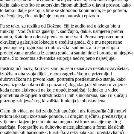
ideju kako ono što se autorskim činom ubilježilo u javni prostor, kako
to tamo i dalje postoji, s time se slobodno komunicira, te po potrebi,
značenje tog čina uključuje u novu autorsku epizodu.
Pa se tako, za razliku od Božene, čiji je audio rad u izlogu bio u
funkciji “Vodiča kroz galeriju”, sadržajno, dakle, usmjeren prema
unutra, Katerinin odnosi prema onome vani. Prema neposrednom
okruženju galerijske lokacije u središtu grada, čije mu neprestane
prenamjene prognoziraju dubrovačku sudbinu, a to je postupno
protjerivanje građana iz centra grada, a samim time i promjenu njegova
ritma. Što recentna adventska erupcija nedvojbeno najavljuje.
Ilustrirajući naziv, koji već sam po sebi označava nekakav završetak,
izložba u oba svoja dijela, onom zagrebačkom u prizemlju i
dubrovačkom na prvom katu, portretira postfestumsko stanje, kako
scena izgleda nakon (ili u pauzama) događanja. Odnosno u vrijeme
kada nema aktivnosti na koje upućuje sadržaj. Jednako u video
portretima sklopljenih stradunskih i inih suncobrana, kao i u slučaju
praznog zrinjevačkog klizališta, funkcija je obustavljena.
Osim tih videa, na isti zaključak upućuje i niz fotografija čiji motivi
redom iskazuju izostanak ponude, ili drugim riječima, predstavljaju
vrijeme u kojem je eliminirana mogućnost konzumacije tog i tog
sadržaja. Fotografije su duhovito materijalizirane u formi klasičnih
razgledničkih harmonika, turističkog rekvizita koji, predstavljajući