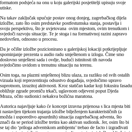
formatom podsjeća na onu u koju galerijski posjetitelji upisuju svoje
utiske.
Na takav zaključak upućuje postav onog donjeg, zagrebačkog dijela
izložbe, zato što osim predstavke postfestumska stanja, postavlja i
svoju perspektivu, što je uvjetovana ovim mjestom, ovim trenutkom i
svjedoči razvoju situacije. Te je stoga i na formativnoj razini zapravo
nedovršen, odnosno u procesu.
Da je očište izložbe pozicionirano u galerijskoj lokaciji potkrijepljuje
spominjanje prezenta u audio radu smještenom u izlogu. Čime smo
doslovno smješteni sada i ovdje, budući istinitosti tih navoda
svjedočimo uvidom u trenutnu situaciju na terenu.
Osim toga, na plazmi smještenoj blizu ulaza, za razliku od svih ostalih
vizuala koji reprezentiraju odsustvo događaja, svjedočimo upravo
suprotnom, izrazitoj aktivnosti. Kroz statičan kadar koji fokusira fasadu
obližnje zgrade promiču trkači, uglavnom odjeveni poput Djeda
Mraza, očito sudionici nekakva božićna maratona.
Autorica najavljuje kako će koncept izravna prijenosa s lica mjesta biti
i nastavljen tijekom trajanja izložbe bilježenjem karakterističnih (a
možda i usporedivo apsurdnih) situacija zagrebačkog adventa, što
znači da se period izložbe tretira kao aktivan sudionik. Jer, osim što bi
se taj dio ‘priloga adventskom ambijentu’ trebao de facto i izgrađivati