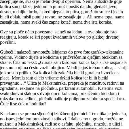
začepljuje se, svaki je metar dvaput operiran. Nema autostrade gdje
kolica samo klize, jednom ih gurneš i pustiš da idu, gledaš lijevo,
desno, u daljini brdo, ispred njega jato ptica, gore žuto sunce i jedan
bijeli oblak, misli putuju ravno, ne zastajkuju… Ali nema toga, nama
zastajkuju, nama svaki čas zapne kotač, nema dva ista koraka.
Ove su ploče očito povezane, staneš na jednu, a ove oko nje isto
reagiraju, korak se širi poput kvadratnih valova po glatkoj drvenoj
površini.
Gubeći i nalazeći ravnotežu lelujamo do prve fotografsko-tekstualne
cjeline. Vidimo dijete u kolicima s pričvršćenim dječjim biciklom sa
strane. Čitamo tekst: „Gurala sam kišobran kolica koja su se raspadala
jer smo u njima često vozili obojicu. Mlađi je još trebao kolica, a stariji
je koristio priliku. Za kolica bih zakačila bicikl guralicu i vrećice s
placa. Morala sam cijelo vrijeme držati kolica jer bi ih bicikl
prevagnuo…“ Ulica je Maksimirska, prepreka je mnoštvo, radovi na
zgradama, reklame na pločniku, parkirani automobili. Katerina vozi
svakodnevni slalom s dvojicom u kolicima, prikačenim biciklom i
ruksakom na leđima, pločnik nalikuje poligonu za obuku specijalaca.
Čuje li se ćuk u hodniku?
Klackamo se prema sljedećoj izložbenoj jedinici. Tematika je jednaka,
no ispovjedni ton preuzimaju stihovi. I dalje smo u gradu, možda ne
nužno i u Maksimirskoj, radi se o asfaltu, pločniku, rinzolu, o ulici i