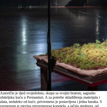
Autoričin je djed svojedobno, skupa sa svojim bratom, sagradio
obiteljsku kuću u Premanturi. A za potrebe skladištenja materijala i
alata, nedaleko od kuće, privremeno je postavljena i jedna baraka. S
vremenom je njezina privremenost kopnjela, a jačala struktura, od