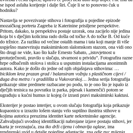
se ispod asfalta korijenje i dalje širi. Čuje li se to ponovno ćuk u
hodniku?
Nastavlja se povezivanje stihova i fotografija u pojedine epizode
mozaičkog portreta Zagreba iz Katerinine prisiljene perspektive.
Pritom, dakako, ta perspektiva postaje uzorak, ona zacijelo nije jedina
koja bi s dječjim kolicima rado došla od točke A do točke B. Od kuće
do tržnice. Za razliku od većine ostalih mama i tata koji manje ili više
uspješno manevriraju maksimirskom slalomskom stazom, ona vidi ono
što drugi ne vide, kao što kaže Ernesto Sabato, „istovjetnost u
proturječnosti, pravilo u slučaju, stvarnost u prividu“. Fotografira razne
hrpe odbačenih stolova i stolica u usputnim instalacijama anonimnih
autora. Kako je došlo do jedne od njih objašnjava stihovima: …
biciklom kroz prazan grad / balansiram vožnju s plastičnom cijevi /
duga dva metra / s gradilišta u Vukovarskoj
… Jedna serija fotografija
prikazuje sitne predmete razbacane po podu, to je ono što je ispalo iz
dječjih tenisica na povratku iz parka, pijesak i kamenčići potom se
ugrađuju u kućni humus iz kojeg će izrasti pravi maksimirski kaktusi.
Eksterijer je postao interijer, u ovom slučaju fotografija koja prikazuje
kupaonicu u izrazito lošem stanju vrlo suptilno ilustrira stihove u
kojima autorica preuzima identitet karte nekretninske agencije.
Zahvaljujući uvodnoj identifikaciji nabrojane izjave postaju stihovi, jer
karta je sveznajuća, zna
tko drži cijenu i obnavlja oglase
, ima
rendgenski uvid u detalje pojedine adaptacije, zna
gdje
pvc mijenja