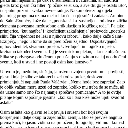
parkirnim mjestima, pa čak i o stambenim kvadratima, ali autorica
gleda kroz pjesnički filter: ‘pločnik se suzio, a sve drugo je ostalo isto’,
i usputni prizori i svakodnevne radnje. Nakon obveznog dijela
jutarnjeg programa uzima metar i kreće na pjesnički zadatak. Antoine
de Saint-Exupéry kaže da je „poetska slika sastavljena od dva različita
elementa povezana međusobno artikulacijom logičkog reda“. Pa tako,
primjerice, ‘kut nagiba’ i ‘koeficijent zakašnjenja’ proizvode „poetsku
sliku čija vrijednost ne leži u njihovu izboru“, kako dalje kaže Saint-
Exupéry, „nego u tome da su predloženi zajedno. Uspostavljajući
njihov identitet, stvaramo prostor. Utvrđujući im logičko mjesto,
kreiramo također i svemir. Taj je svemir kompletan, iako ne objašnjen.
Slika se podvrgava određenom ponašanju s obzirom na taj neodređeni
svemir, koji u stvari i ne postoji osim kao jamstvo.“
U ovom je, međutim, slučaju, jamstvo osvojeno prvotnom ispovijesti,
pjesnikinja je stihove takoreći uzela od zapreke, doslovno
primjenjujući naputak Paula Valéryja: „Nema hoda bez zapreka! Zato
je oblik važan: mora uzeti od zapreke, koliko mu treba da se miče, ali
da uzme samo ono što najmanje sprečava pomicanje.“ A to je ovdje
pitanje kojim započinje pjesma: „koliko litara kiše može upiti kvadrat
asfalta“.
Osim asfalta kao glavni se lik javlja i srušeni bor koji svojim
korijenjem i dalje okupira zajedničku zemlju. Bio se previše nagnuo
prema kući, to jasno vidimo na priloženoj fotografiji, vidimo i komad
dvorišta i cestu ispred, upravo će proći neki auto koji uopće i ne zna da