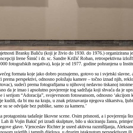
tnosti Branku Baliću (koji je živio do 1930. do 1976.) organizirana je u
epciji Irene Šimić i dr. sc. Sandre Križić Roban, retrospektivna izložb
000 fotografskih negativa), koja je od 1977. godine pohranjena u Instit
e većeg formata koje jako dobro poznajemo, gotovo su i svjetski slavne
i prema perspektivi, odnosno položaju kamere – točno iznad njih, reklo 
Gotovac), sudeći prema fotografijama u njihovoj nedavno tiskanoj istoi
asno da je imao i apsolutno povjerenje tog sadržaja koji shvaća da je up
 je i serijom “Adoracija”, svojevrsnom fotoseansom, odnosno ‘akcijom k
 kudili, da bi mu na kraju, u znak priznavanja njegova slikarstva, ljubil
je su se odvijale bez publike, samo za kameru.’
rotagonista tadašnje likovne scene. Osim prisnosti, a i povjerenja što ga
Lah ili Vojin Bakić pri izradi skulpture, bilo u skiciranju žanra, primjer
njegove glave. Vjenceslav Richter je usred aktivna razmišljanja, Aleksan
odnosom svjetlih i tamnih dijelova, u drugim istaknutom perspektivom il