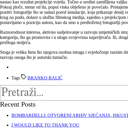
nastao kao rezultat projekcije svjetla. Točno u sredini zamišljena va
Pokraj ploče, metar od tla, poput viska obješeno je povećalo. Prista
pozitiv fotografije što se nalazi pored instalacije, koja prikazuje detalj 
krug na podu, dolaze u službu filmskog medija, zajedno s projekcijom s
postavljamo u poziciju autora, kao da smo u predloženoj fotografiji pove
Raznorodnost interesa, aktivno sudjelovanje u razvoju umjetničkih struja
kategorija, što ga promovira i u ulogu svojevrsna najavljivača. Ili, dr
prošloga stoljeća.
Stoga je velika šteta što njegova osobna istraga i svjedočenje raznim sli
razvoja onoga što je autorski tumačio.
Tags
BRANKO BALIĆ
Recent Posts
BOMBARDELLI: OTVORENI ARHIV SJEĆANJA, ISKUS
I WOULD LIKE TO THANK YOU