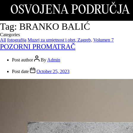
OSVOJENA PODRUČJA
Tag:
BRANKO BALIĆ
Categories
All
fotografija
Muzej za umjetnost i obrt, Zagreb,
Volumen 7
POZORNI PROMATRAČ
Post author
By
Admin
Post date
October 25, 2023