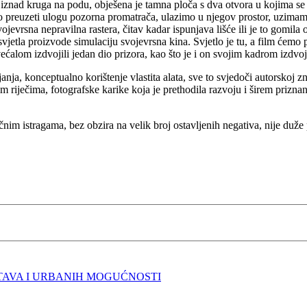
ljka iznad kruga na podu, obješena je tamna ploča s dva otvora u kojim
jemo preuzeti ulogu pozorna promatrača, ulazimo u njegov prostor, uzi
svojevrsna nepravilna rastera, čitav kadar ispunjava lišće ili je to gomila
vjetla proizvode simulaciju svojevrsna kina. Svjetlo je tu, a film ćemo
ćalom izdvojili jedan dio prizora, kao što je i on svojim kadrom izdvoji
nja, konceptualno korištenje vlastita alata, sve to svjedoči autorskoj z
ugim riječima, fotografske karike koja je prethodila razvoju i širem pr
čnim istragama, bez obzira na velik broj ostavljenih negativa, nije duže 
TAVA I URBANIH MOGUĆNOSTI