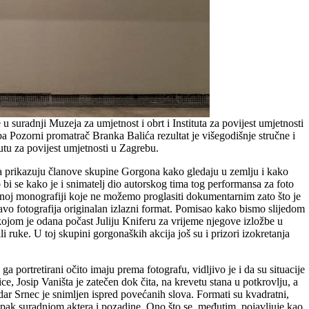
 suradnji Muzeja za umjetnost i obrt i Instituta za povijest umjetnosti
a Pozorni promatrač Branka Balića rezultat je višegodišnje stručne i
utu za povijest umjetnosti u Zagrebu.
, a prikazuju članove skupine Gorgona kako gledaju u zemlju i kako
bi se kako je i snimatelj dio autorskog tima tog performansa za foto
menoj monografiji koje ne možemo proglasiti dokumentarnim zato što je
ravo fotografija originalan izlazni format. Pomisao kako bismo slijedom
ojom je odana počast Juliju Kniferu za vrijeme njegove izložbe u
i ruke. U toj skupini gorgonaških akcija još su i prizori izokretanja
 portretirani očito imaju prema fotografu, vidljivo je i da su situacije
ice, Josip Vaništa je zatečen dok čita, na krevetu stana u potkrovlju, a
dar Srnec je snimljen ispred povećanih slova. Formati su kvadratni,
i pak suradnjom aktera i pozadine. Ono što se, međutim, pojavljuje kao