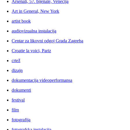
Arsenali, 57. bijenale, Venecija
Art in General, New York
artist book
audiovizualna instalacija
Centar za likovni odgoj Grada Zagreba
Croatie la voici, Pariz
crtež
dizajn
dokumentacija videoperformansa
dokumenti
festival
film
fotografija
fotografska instalacija