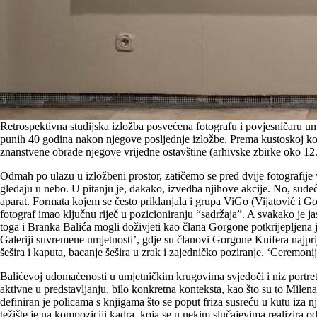
Retrospektivna studijska izložba posvećena fotografu i povjesničaru umje
punih 40 godina nakon njegove posljednje izložbe. Prema kustoskoj konc
znanstvene obrade njegove vrijedne ostavštine (arhivske zbirke oko 12.
Odmah po ulazu u izložbeni prostor, zatičemo se pred dvije fotografij
gledaju u nebo. U pitanju je, dakako, izvedba njihove akcije. No, sudeć
aparat. Formata kojem se često priklanjala i grupa ViGo (Vijatović i 
fotograf imao ključnu riječ u pozicioniranju “sadržaja”. A svakako je j
toga i Branka Balića mogli doživjeti kao člana Gorgone potkrijepljena
Galeriji suvremene umjetnosti’, gdje su članovi Gorgone Knifera najprije
šešira i kaputa, bacanje šešira u zrak i zajedničko poziranje. ‘Ceremoni
Balićevoj udomaćenosti u umjetničkim krugovima svjedoči i niz portreta p
aktivne u predstavljanju, bilo konkretna konteksta, kao što su to Milena 
definiran je policama s knjigama što se poput friza susreću u kutu iza 
težište je na kompoziciji kadra, koja se u nekim slučajevima realizira 