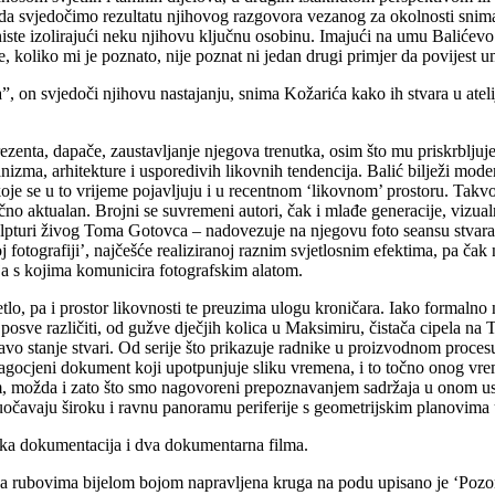
da svjedočimo rezultatu njihovog razgovora vezanog za okolnosti sniman
iste izolirajući neku njihovu ključnu osobinu. Imajući na umu Balićevo 
e, koliko mi je poznato, nije poznat ni jedan drugi primjer da povijest 
a”, on svjedoči njihovu nastajanju, snima Kožarića kako ih stvara u ate
rezenta, dapače, zaustavljanje njegova trenutka, osim što mu priskrblju
nizma, arhitekture i usporedivih likovnih tendencija. Balić bilježi mod
e koje se u to vrijeme pojavljuju i u recentnom ‘likovnom’ prostoru. Ta
lično aktualan. Brojni se suvremeni autori, čak i mlađe generacije, viz
ulpturi živog Toma Gotovca – nadovezuje na njegovu foto seansu stvaranj
koj fotografiji’, najčešće realiziranoj raznim svjetlosnim efektima, pa
nja s kojima komunicira fotografskim alatom.
o, pa i prostor likovnosti te preuzima ulogu kroničara. Iako formalno ne
posve različiti, od gužve dječjih kolica u Maksimiru, čistača cipela na
vo stanje stvari. Od serije što prikazuje radnike u proizvodnom procesu
dragocjeni dokument koji upotpunjuje sliku vremena, i to točno onog v
, možda i zato što smo nagovoreni prepoznavanjem sadržaja u onom usp
a suočavaju široku i ravnu panoramu periferije s geometrijskim planovim
vska dokumentacija i dva dokumentarna filma.
 Na rubovima bijelom bojom napravljena kruga na podu upisano je ‘Pozorn