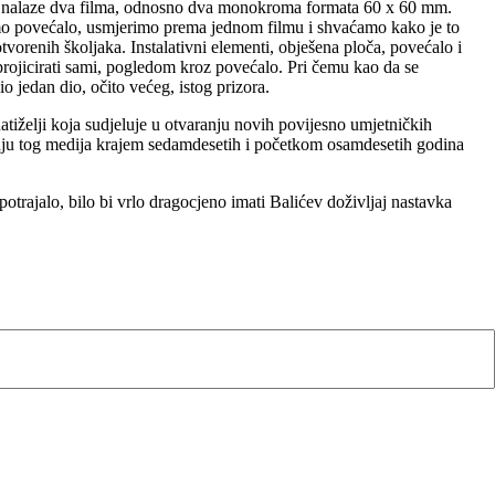
a se nalaze dva filma, odnosno dva monokroma formata 60 x 60 mm.
mamo povećalo, usmjerimo prema jednom filmu i shvaćamo kako je to
 otvorenih školjaka. Instalativni elementi, obješena ploča, povećalo i
 projicirati sami, pogledom kroz povećalo. Pri čemu kao da se
o jedan dio, očito većeg, istog prizora.
natiželji koja sudjeluje u otvaranju novih povijesno umjetničkih
iznanju tog medija krajem sedamdesetih i početkom osamdesetih godina
potrajalo, bilo bi vrlo dragocjeno imati Balićev doživljaj nastavka