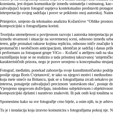
konstanta, jest dojam komunikacije između snimatelja i snimanog, kao 
zahvaljujući kojem fotograf uspijeva kontekstualno predstaviti protagon
interpretaciju svojeg sadržaja i posve se priklonio onoj autorskoj. Naim
Primjerice, umjesto da tekstualno analizira Kožarićeve “Oblike prostor
kompozicijski u fotografijama koristi.
Teorijska utemeljenost u povijesnom razvoju i autorska interpretacija p
između stvarnosti i situacije na suvremenoj sceni, odnosno između urba
teren, gdje pronalazi rakurse kojima replicira, odnosno ističe značajk
protumačiti i neobičnom anticipacijom, identičan je sadržaj i danas pri
i performans za fotoaparat grupe ViGo – Kožarić u atelijeru radi na sk
razmišljanju koje se ne realizira u tada prisutnoj takozvanoj ‘umjetnič
karakterističnih prizora, nego je posve uronjeno u konceptualna struja
Fotograf, međutim, ponekad zaboravlja svoje kunsthistoričarsko podrijetl
poslije njega Boris Cvjetanović, te iako su njegovi motivi i međusobno 
koja mete smeće na Britancu, ipak se u fotografijama zrcali nekakvo pra
interesa, ponajprije zahvaljujući preciznom ‘autorskom oku’, postaje 
Vjerujemo njegovom doživljaju, istodobno subjektivnom i objektivnom
kompozicijski djelatni i narativno znakoviti. Ili pak onih koji totalim
Spomenimo kako su sve fotografije crno bijele, a osim njih, tu je arhi
Tu je i instalacija koja izravno komunicira s fotografijama pokraj nje.