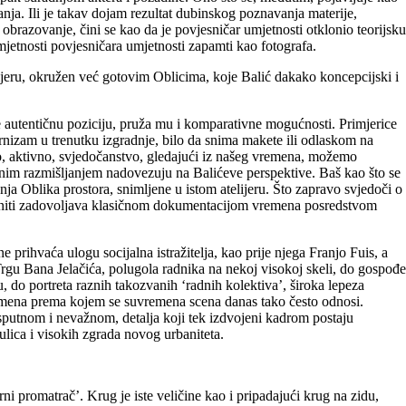
ja. Ili je takav dojam rezultat dubinskog poznavanja materije,
obrazovanje, čini se kao da je povjesničar umjetnosti otklonio teorijsku
umjetnosti povjesničara umjetnosti zapamti kao fotografa.
lijeru, okružen već gotovim Oblicima, koje Balić dakako koncepcijski i
je autentičnu poziciju, pruža mu i komparativne mogućnosti. Primjerice
ernizam u trenutku izgradnje, bilo da snima makete ili odlaskom na
kvo, aktivno, svjedočanstvo, gledajući iz našeg vremena, možemo
ualnim razmišljanjem nadovezuju na Balićeve perspektive. Baš kao što se
a Oblika prostora, snimljene u istom atelijeru. Što zapravo svjedoči o
 čak niti zadovoljava klasičnom dokumentacijom vremena posredstvom
 prihvaća ulogu socijalna istražitelja, kao prije njega Franjo Fuis, a
 Trgu Bana Jelačića, polugola radnika na nekoj visokoj skeli, do gospođe
, do portreta raznih takozvanih ‘radnih kolektiva’, široka lepeza
remena prema kojem se suvremena scena danas tako često odnosi.
utnom i nevažnom, detalja koji tek izdvojeni kadrom postaju
a ulica i visokih zgrada novog urbaniteta.
i promatrač’. Krug je iste veličine kao i pripadajući krug na zidu,