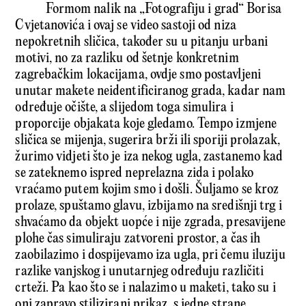
Formom nalik na „Fotografiju i grad“ Borisa
Cvjetanovića i ovaj se video sastoji od niza
nepokretnih sličica, također su u pitanju urbani
motivi, no za razliku od šetnje konkretnim
zagrebačkim lokacijama, ovdje smo postavljeni
unutar makete neidentificiranog grada, kadar nam
određuje očište, a slijedom toga simulira i
proporcije objakata koje gledamo. Tempo izmjene
sličica se mijenja, sugerira brži ili sporiji prolazak,
žurimo vidjeti što je iza nekog ugla, zastanemo kad
se zateknemo ispred neprelazna zida i polako
vraćamo putem kojim smo i došli. Šuljamo se kroz
prolaze, spuštamo glavu, izbijamo na središnji trg i
shvaćamo da objekt uopće i nije zgrada, presavijene
plohe čas simuliraju zatvoreni prostor, a čas ih
zaobilazimo i dospijevamo iza ugla, pri čemu iluziju
razlike vanjskog i unutarnjeg određuju različiti
crteži. Pa kao što se i nalazimo u maketi, tako su i
oni zapravo stilizirani prikaz, s jedne strane