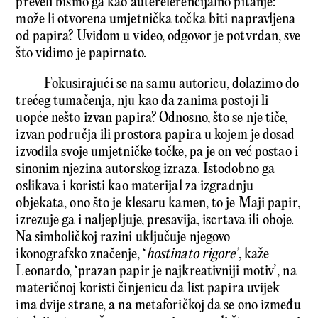
preveli bismo ga kao autereferencijalno pitanje:
može li otvorena umjetnička točka biti napravljena
od papira? Uvidom u video, odgovor je potvrdan, sve
što vidimo je papirnato.
Fokusirajući se na samu autoricu, dolazimo do
trećeg tumačenja, nju kao da zanima postoji li
uopće nešto izvan papira? Odnosno, što se nje tiče,
izvan područja ili prostora papira u kojem je dosad
izvodila svoje umjetničke točke, pa je on već postao i
sinonim njezina autorskog izraza. Istodobno ga
oslikava i koristi kao materijal za izgradnju
objekata, ono što je klesaru kamen, to je Maji papir,
izrezuje ga i naljepljuje, presavija, iscrtava ili oboje.
Na simboličkoj razini uključuje njegovo
ikonografsko značenje, ‘
hostinato rigore’
, kaže
Leonardo, ‘prazan papir je najkreativniji motiv’, na
materičnoj koristi činjenicu da list papira uvijek
ima dvije strane, a na metaforičkoj da se ono između