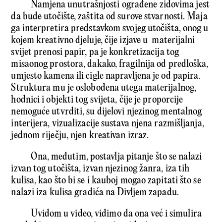
Namjena unutrašnjosti ograđene zidovima jest
da bude utočište, zaštita od surove stvarnosti. Maja
ga interpretira predstavkom svojeg utočišta, onog u
kojem kreativno djeluje, čije izjave u materijalni
svijet prenosi papir, pa je konkretizacija tog
misaonog prostora, dakako, fragilnija od predloška,
umjesto kamena ili cigle napravljena je od papira.
Struktura mu je oslobođena utega materijalnog,
hodnici i objekti tog svijeta, čije je proporcije
nemoguće utvrditi, su dijelovi njezinog mentalnog
interijera, vizualizacije sustava njena razmišljanja,
jednom riječju, njen kreativan izraz.
Ona, međutim, postavlja pitanje što se nalazi
izvan tog utočišta, izvan njezinog žanra, iza tih
kulisa, kao što bi se i kauboj mogao zapitati što se
nalazi iza kulisa gradića na Divljem zapadu.
Uvidom u video, vidimo da ona već i simulira