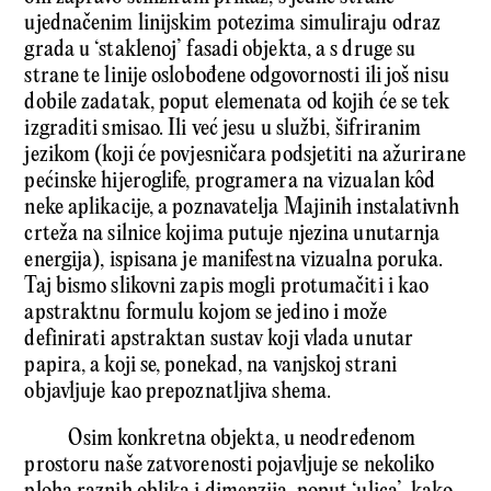
ujednačenim linijskim potezima simuliraju odraz
grada u ‘staklenoj’ fasadi objekta, a s druge su
strane te linije oslobođene odgovornosti ili još nisu
dobile zadatak, poput elemenata od kojih će se tek
izgraditi smisao. Ili već jesu u službi, šifriranim
jezikom (koji će povjesničara podsjetiti na ažurirane
pećinske hijeroglife, programera na vizualan kôd
neke aplikacije, a poznavatelja Majinih instalativnh
crteža na silnice kojima putuje njezina unutarnja
energija), ispisana je manifestna vizualna poruka.
Taj bismo slikovni zapis mogli protumačiti i kao
apstraktnu formulu kojom se jedino i može
definirati apstraktan sustav koji vlada unutar
papira, a koji se, ponekad, na vanjskoj strani
objavljuje kao prepoznatljiva shema.
Osim konkretna objekta, u neodređenom
prostoru naše zatvorenosti pojavljuje se nekoliko