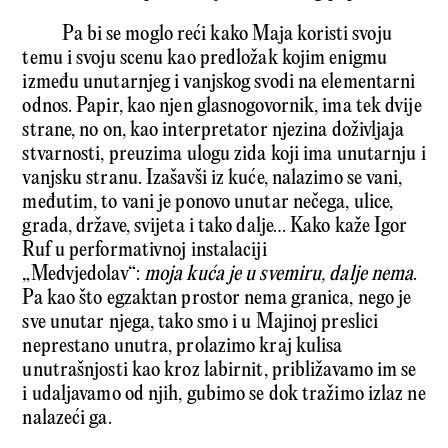
Pa bi se moglo reći kako Maja koristi svoju
temu i svoju scenu kao predložak kojim enigmu
između unutarnjeg i vanjskog svodi na elementarni
odnos. Papir, kao njen glasnogovornik, ima tek dvije
strane, no on, kao interpretator njezina doživljaja
stvarnosti, preuzima ulogu zida koji ima unutarnju i
vanjsku stranu. Izašavši iz kuće, nalazimo se vani,
međutim, to vani je ponovo unutar nečega, ulice,
grada, države, svijeta i tako dalje… Kako kaže Igor
Ruf u performativnoj instalaciji
„Medvjedolav“:
moja kuća je u svemiru, dalje nema
.
Pa kao što egzaktan prostor nema granica, nego je
sve unutar njega, tako smo i u Majinoj preslici
neprestano unutra, prolazimo kraj kulisa
unutrašnjosti kao kroz labirnit, približavamo im se
i udaljavamo od njih, gubimo se dok tražimo izlaz ne
nalazeći ga.