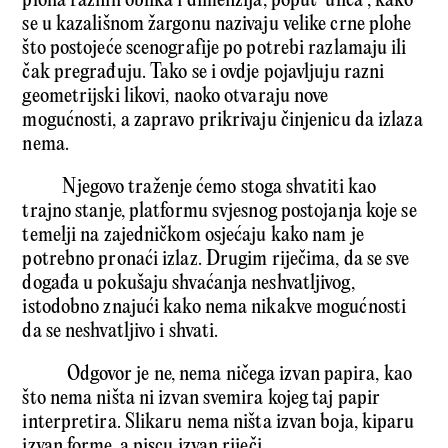
ploha raznih oblika i dimenzija, poput ‘ulica’, kako
se u kazališnom žargonu nazivaju velike crne plohe
što postojeće scenografije po potrebi razlamaju ili
čak pregrađuju. Tako se i ovdje pojavljuju razni
geometrijski likovi, naoko otvaraju nove
mogućnosti, a zapravo prikrivaju činjenicu da izlaza
nema.
Njegovo traženje ćemo stoga shvatiti kao
trajno stanje, platformu svjesnog postojanja koje se
temelji na zajedničkom osjećaju kako nam je
potrebno pronaći izlaz. Drugim riječima, da se sve
događa u pokušaju shvaćanja neshvatljivog,
istodobno znajući kako nema nikakve mogućnosti
da se neshvatljivo i shvati.
Odgovor je ne, nema ničega izvan papira, kao
što nema ništa ni izvan svemira kojeg taj papir
interpretira. Slikaru nema ništa izvan boja, kiparu
izvan forme, a piscu izvan riječi.