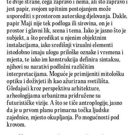
te dvije strane, čega zapravo i nema, ali što zapravo i
jest papir, svojom upitnim postojanjem može
usporediti s prostorom autorskog djelovanja. Dakle,
papir Maji nije tek podloga ili sirovina, on je i
prostor i glavni lik, scena i tema. Iako je jasno što je
subjekt, a što predikat u njenim objektnim
instalacijama, iako središnji vizualni elementi
istodobno imaju ulogu priloške oznake i vremena i
mjesta, te iako im konstrukcija definira sintaksu,
njihovi su narativi podložni različitim
interpretacijama. Moguće je primijeniti mitološku
optiku i doživjeti ih kao ažurirana svetilišta.
Gledajući kroz perspektivu arhitekture,
arheologijama urbanizma pridružene su
futurističke vizije. A što se tiče antroplogije, jasno
da je u prvom planu primarna točka ljudske
zajednice, mjesto okupljanja. Po mogućnosti pod
krovom.