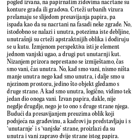
pogled izvana, na papirnatim zidovima nacrtane su
konture grada ili gradova. Crteži urbanih vizura
prelamaju se slijedom presavijanja papira, pa
ispada kao da su nacrtani na fasadi neke zgrade. No,
istodobno se nalazi i unutra, potezima iste debljine,
unutrašnji su crteži apstraktnijih oblika i dodiruju
se u kutu. Izmjenom perspektiva isti je element
jednom vanjski ugao, a drugi put unutarnji kut.
Nizanjem prizora neprestano se izmiještamo, čas
smo vani, čas unutra. No, kad smo vani, nismo ništa
manje unutra nego kad smo unutra, i dalje smo u
njezinom prostoru, jedino što objekt gledamo s
druge strane. A kad smo unutra, logično, vidimo tek
jedan dio onoga vani. Izvan papira, dakle, nije
negdje drugdje, nego je to ono s druge strane njega.
Budući da presavijanjem preuzima oblik koji
podsjeća na građevinu, a kadrovi ju predstavljaju i s
‘unutarnje’ i s ‘vanjske’ strane, proizlazi da su
unutra i vani zapravo dvije strane istog papira.