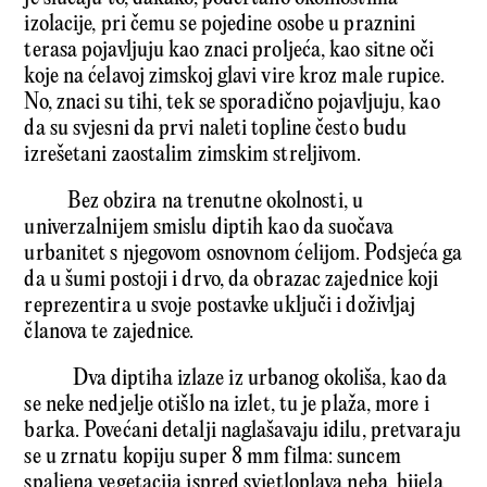
izolacije, pri čemu se pojedine osobe u praznini
terasa pojavljuju kao znaci proljeća, kao sitne oči
koje na ćelavoj zimskoj glavi vire kroz male rupice.
No, znaci su tihi, tek se sporadično pojavljuju, kao
da su svjesni da prvi naleti topline često budu
izrešetani zaostalim zimskim streljivom.
Bez obzira na trenutne okolnosti, u
univerzalnijem smislu diptih kao da suočava
urbanitet s njegovom osnovnom ćelijom. Podsjeća ga
da u šumi postoji i drvo, da obrazac zajednice koji
reprezentira u svoje postavke uključi i doživljaj
članova te zajednice.
Dva diptiha izlaze iz urbanog okoliša, kao da
se neke nedjelje otišlo na izlet, tu je plaža, more i
barka. Povećani detalji naglašavaju idilu, pretvaraju
se u zrnatu kopiju super 8 mm filma: suncem
spaljena vegetacija ispred svjetloplava neba, bijela