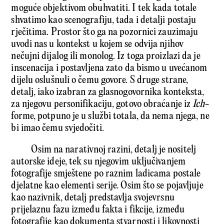
moguće objektivom obuhvatiti. I tek kada totale
shvatimo kao scenografiju, tada i detalji postaju
rječitima. Prostor što ga na pozornici zauzimaju
uvodi nas u kontekst u kojem se odvija njihov
nečujni dijalog ili monolog. Iz toga proizlazi da je
inscenacija i postavljena zato da bismo u uvećanom
dijelu oslušnuli o čemu govore. S druge strane,
detalj, iako izabran za glasnogovornika konteksta,
za njegovu personifikaciju, gotovo obraćanje iz
Ich
-
forme, potpuno je u službi totala, da nema njega, ne
bi imao čemu svjedočiti.
Osim na narativnoj razini, detalj je nositelj
autorske ideje, tek su njegovim uključivanjem
fotografije smještene po raznim ladicama postale
djelatne kao elementi serije. Osim što se pojavljuje
kao nazivnik, detalj predstavlja svojevrsnu
prijelaznu fazu između fakta i fikcije, između
fotografije kao dokumenta stvarnosti i likovnosti