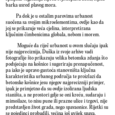
barka usred plavog mora.
Pa dok je u ostalim parovima urbanost
suočena sa svojim mikroelementima, ovdje kao da
joj se prikazuje veća cjelina, interpretirana
ključnim čimbenicima globala, nebom i morem.
Moguće da riječ urbanost u ovom slučaju ipak
nije najpreciznija, Duška iz svoje arhive vadi
fotografije što prikazuju velika betonska zdanja što
podsjećaju na košnice i sugeriraju prenapučenost,
pa iako je upravo gustoća stanovništa ključna
karakteristika urbanog područja te proizlazi da
betonske košnice jesu njegov najprecizniji primjer,
ipak je primjetno da su ovdje izolirana ljudska
staništa, a ne prostori gdje se oni kreću, sudaraju i
mimoilaze, to nisu pune ili prazne ulice i trgovi, nije
predstavljen život grada, nego spavaonice. Rijetki su
se pojedinci probudili, većina još uvijek spava.