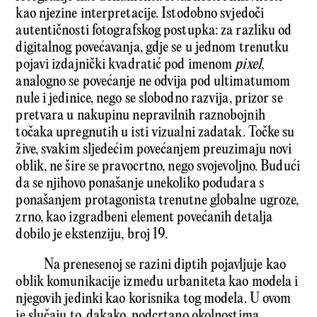
kao njezine interpretacije. Istodobno svjedoči
autentičnosti fotografskog postupka: za razliku od
digitalnog povećavanja, gdje se u jednom trenutku
pojavi izdajnički kvadratić pod imenom
pixel
,
analogno se povećanje ne odvija pod ultimatumom
nule i jedinice, nego se slobodno razvija, prizor se
pretvara u nakupinu nepravilnih raznobojnih
točaka upregnutih u isti vizualni zadatak. Točke su
žive, svakim sljedećim povećanjem preuzimaju novi
oblik, ne šire se pravocrtno, nego svojevoljno. Budući
da se njihovo ponašanje unekoliko podudara s
ponašanjem protagonista trenutne globalne ugroze,
zrno, kao izgradbeni element povećanih detalja
dobilo je ekstenziju, broj 19.
Na prenesenoj se razini diptih pojavljuje kao
oblik komunikacije između urbaniteta kao modela i
njegovih jedinki kao korisnika tog modela. U ovom
je slučaju to, dakako, podcrtano okolnostima