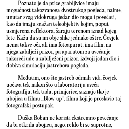
Poznato je da ptice grabljivice imaju
mogućnost takozvanoga dvostrukog pogleda, naime,
unutar svog vidokruga jedan dio mogu i povećati,
kao da imaju snažan teleobjektiv kojim, poput
usmjerena reflektora, šaraju terenom iznad kojeg
lete. Kažu da su im obje slike jednako oštre. Čovjek
nema takve oči, ali ima fotoaparat, ima film, na
njega zabilježi prizor, pa aparatom za uvećanje
takoreći uđe u zabilježeni prizor, izdvoji jedan dio i
dobiva simulaciju jastrebova pogleda.
Međutim, ono što jastreb odmah vidi, čovjek
uočava tek nakon što u laboratoriju uveća
fotografiju, tek tada, primjerice, saznaje tko je
ubojica u filmu „Blow up“, filmu koji je proslavio taj
fotografski postupak.
Duška Boban ne koristi ekstremno povećanje
da bi otkrila ubojicu, nego, reklo bi se suprotno,