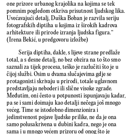
one prizore urbanog krajolika na kojima se tek
pomnim pogledom otkriva prisutnost ljudskog lika.
Uvećavajući detalj, Duška Boban je razvila seriju
fotografskih diptiha u kojima iz širokih kadrova
arhitekture ili prirode izranja ljudska figura.“
(Irena Bekić, u predgovoru izložbe)
Serija diptiha, dakle, s lijeve strane predlaže
total, a s desne detalj, no bez obzira na to što smo
saznali za tijek procesa, teško je razlučiti što je u
čijoj službi. Osim u dvama slučajevima gdje se
protagonisti skrivaju u prirodi, totale uglavnom
predstavljaju neboderi ili slične visoke zgrade.
Međutim, oni često u potpunosti ispunjavaju kadar,
pa se i sami doimaju kao detalji nečega još mnogo
većeg. Time se istodobno dimenzionira i
jedinstvenost pojave ljudske prilike, ne da je ona
samo polusakrivena u dubini kadra, nego je ona
sama i u mnogo većem prizoru od onog što je