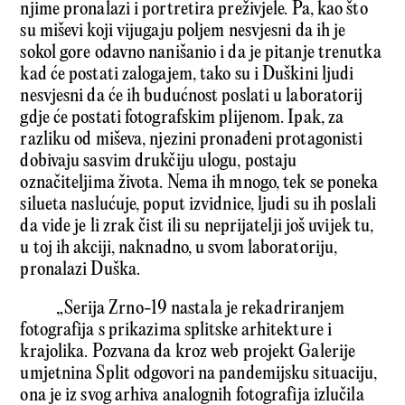
njime pronalazi i portretira preživjele. Pa, kao što
su miševi koji vijugaju poljem nesvjesni da ih je
sokol gore odavno nanišanio i da je pitanje trenutka
kad će postati zalogajem, tako su i Duškini ljudi
nesvjesni da će ih budućnost poslati u laboratorij
gdje će postati fotografskim plijenom. Ipak, za
razliku od miševa, njezini pronađeni protagonisti
dobivaju sasvim drukčiju ulogu, postaju
označiteljima života. Nema ih mnogo, tek se poneka
silueta naslućuje, poput izvidnice, ljudi su ih poslali
da vide je li zrak čist ili su neprijatelji još uvijek tu,
u toj ih akciji, naknadno, u svom laboratoriju,
pronalazi Duška.
„Serija Zrno-19 nastala je rekadriranjem
fotografija s prikazima splitske arhitekture i
krajolika. Pozvana da kroz web projekt Galerije
umjetnina Split odgovori na pandemijsku situaciju,
ona je iz svog arhiva analognih fotografija izlučila