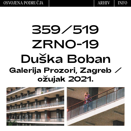
OSVOJENA PODRUČJA
ARHIV
INFO
359/519
ZRNO-19
Duška Boban
Galerija Prozori, Zagreb
/
ožujak 2021.