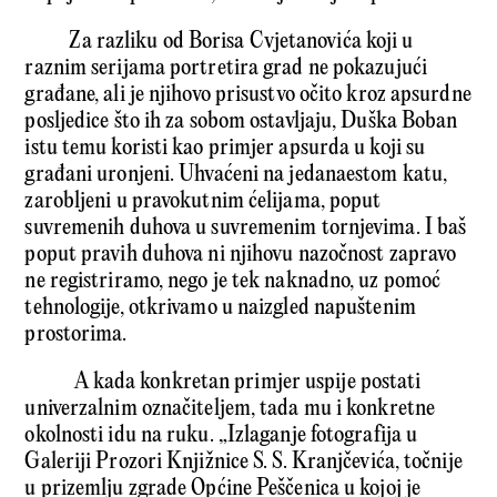
Za razliku od Borisa Cvjetanovića koji u
raznim serijama portretira grad ne pokazujući
građane, ali je njihovo prisustvo očito kroz apsurdne
posljedice što ih za sobom ostavljaju, Duška Boban
istu temu koristi kao primjer apsurda u koji su
građani uronjeni. Uhvaćeni na jedanaestom katu,
zarobljeni u pravokutnim ćelijama, poput
suvremenih duhova u suvremenim tornjevima. I baš
poput pravih duhova ni njihovu nazočnost zapravo
ne registriramo, nego je tek naknadno, uz pomoć
tehnologije, otkrivamo u naizgled napuštenim
prostorima.
A kada konkretan primjer uspije postati
univerzalnim označiteljem, tada mu i konkretne
okolnosti idu na ruku. „Izlaganje fotografija u
Galeriji Prozori Knjižnice S. S. Kranjčevića, točnije
u prizemlju zgrade Općine Peščenica u kojoj je