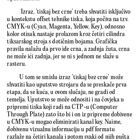
Izraz, ’tiskaj bez crne’ treba shvatiti isključivo
u kontekstu offset tehnike tiska, koja počiva na tzv.
CMYK-u (Cyan, Magenta, Yellow, Key), odnosno
kolor otisak nastaje prolazom kroz četiri cilindra
tiksarskog stroja s dotičnim bojama. Grafička
pravila nalažu da prvo ide crna, a zadnja žuta, crna
ne može ići zadnja, jer se ni s jednom ne slaže u
rasteru.
U tom se smislu izraz ’tiskaj bez crne’ može
shvatiti kao uputstvo strojaru da se preskače prva
etapa, da se kuća, u ovom slučaju, ne gradi od
temelja. Uputstvo se može odnositi i na čovjeka u
pripremi tiska koji radi na CTP-u (Computer
Through Plate) zato što bi i on iz pripreme dobivene
u CMYK-u mogao eliminirati kanal key. Naime,
dobivenu vizualnu informaciju u pdf formatu
razlaže na četiri kanala i potom svaki od njih pušta