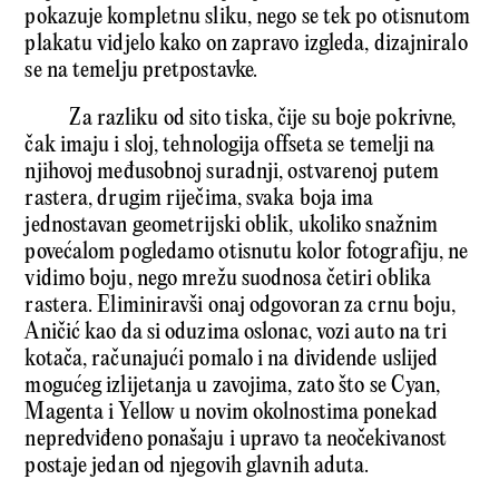
pokazuje kompletnu sliku, nego se tek po otisnutom
plakatu vidjelo kako on zapravo izgleda, dizajniralo
se na temelju pretpostavke.
Za razliku od sito tiska, čije su boje pokrivne,
čak imaju i sloj, tehnologija offseta se temelji na
njihovoj međusobnoj suradnji, ostvarenoj putem
rastera, drugim riječima, svaka boja ima
jednostavan geometrijski oblik, ukoliko snažnim
povećalom pogledamo otisnutu kolor fotografiju, ne
vidimo boju, nego mrežu suodnosa četiri oblika
rastera. Eliminiravši onaj odgovoran za crnu boju,
Aničić kao da si oduzima oslonac, vozi auto na tri
kotača, računajući pomalo i na dividende uslijed
mogućeg izlijetanja u zavojima, zato što se Cyan,
Magenta i Yellow u novim okolnostima ponekad
nepredviđeno ponašaju i upravo ta neočekivanost
postaje jedan od njegovih glavnih aduta.