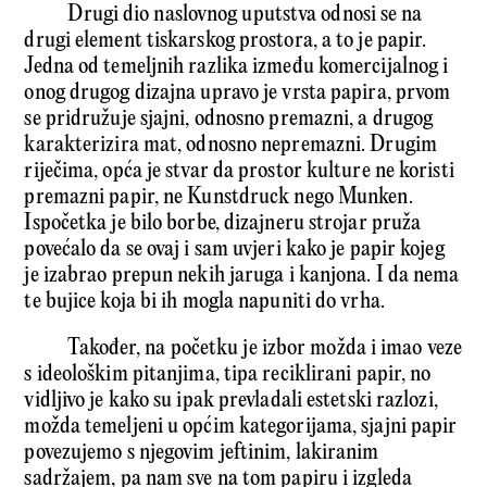
Drugi dio naslovnog uputstva odnosi se na
drugi element tiskarskog prostora, a to je papir.
Jedna od temeljnih razlika između komercijalnog i
onog drugog dizajna upravo je vrsta papira, prvom
se pridružuje sjajni, odnosno premazni, a drugog
karakterizira mat, odnosno nepremazni. Drugim
riječima, opća je stvar da prostor kulture ne koristi
premazni papir, ne Kunstdruck nego Munken.
Ispočetka je bilo borbe, dizajneru strojar pruža
povećalo da se ovaj i sam uvjeri kako je papir kojeg
je izabrao prepun nekih jaruga i kanjona. I da nema
te bujice koja bi ih mogla napuniti do vrha.
Također, na početku je izbor možda i imao veze
s ideološkim pitanjima, tipa reciklirani papir, no
vidljivo je kako su ipak prevladali estetski razlozi,
možda temeljeni u općim kategorijama, sjajni papir
povezujemo s njegovim jeftinim, lakiranim
sadržajem, pa nam sve na tom papiru i izgleda