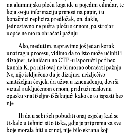
na aluminijsku ploču koja ide u pojedini cilindar, te
koja svoju informaciju prenosi na papir, i u
konačnici replicira predložak, on, dakle,
jednostavno ne pušta ploču s crnom, pa strojar
uopće ne mora obraćati pažnju.
Ako, međutim, napravimo još jedan korak
unatrag u procesu, vidimo da to isto može učiniti i
dizajner, tehničaru na CTP-u isporučti pdf bez
kanala K, pa niti ovaj ne bi morao obraćati pažnju.
No, nije isključeno da je dizajner neizlječivo
znatiželjan čovjek, da uživa u iznenađenju, dovrši
vizual s uključenom crnom, pridruži naslovnu
opasku znatiželjno iščekujući kako će to ispasti bez
nje.
Ili da u sebi želi pobuditi onaj osjećaj kad se
tiskalo u tehnici sito tiska, gdje je priprema za sve
boje morala biti u crnoj, nije bilo ekrana koji