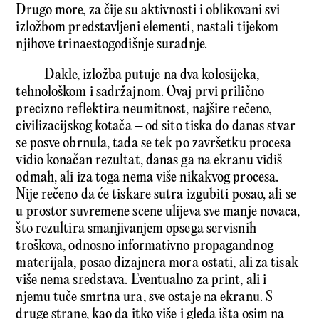
Drugo more, za čije su aktivnosti i oblikovani svi
izložbom predstavljeni elementi, nastali tijekom
njihove trinaestogodišnje suradnje.
Dakle, izložba putuje na dva kolosijeka,
tehnološkom i sadržajnom. Ovaj prvi prilično
precizno reflektira neumitnost, najšire rečeno,
civilizacijskog kotača – od sito tiska do danas stvar
se posve obrnula, tada se tek po završetku procesa
vidio konačan rezultat, danas ga na ekranu vidiš
odmah, ali iza toga nema više nikakvog procesa.
Nije rečeno da će tiskare sutra izgubiti posao, ali se
u prostor suvremene scene ulijeva sve manje novaca,
što rezultira smanjivanjem opsega servisnih
troškova, odnosno informativno propagandnog
materijala, posao dizajnera mora ostati, ali za tisak
više nema sredstava. Eventualno za print, ali i
njemu tuče smrtna ura, sve ostaje na ekranu. S
druge strane, kao da itko više i gleda išta osim na