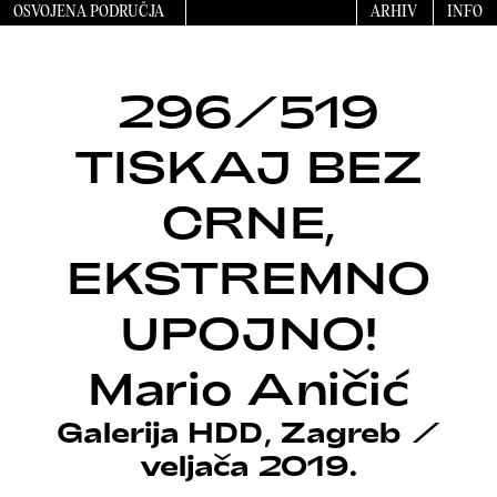
OSVOJENA PODRUČJA
ARHIV
INFO
296/519
TISKAJ BEZ
CRNE,
EKSTREMNO
UPOJNO!
Mario Aničić
Galerija HDD, Zagreb
/
veljača 2019.