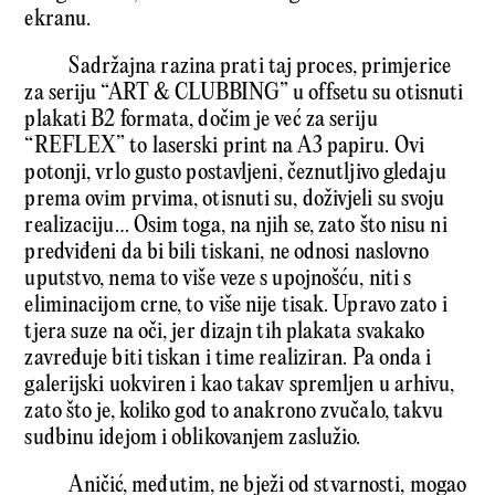
ekranu.
Sadržajna razina prati taj proces, primjerice
za seriju “ART & CLUBBING” u offsetu su otisnuti
plakati B2 formata, dočim je već za seriju
“REFLEX” to laserski print na A3 papiru. Ovi
potonji, vrlo gusto postavljeni, čeznutljivo gledaju
prema ovim prvima, otisnuti su, doživjeli su svoju
realizaciju… Osim toga, na njih se, zato što nisu ni
predviđeni da bi bili tiskani, ne odnosi naslovno
uputstvo, nema to više veze s upojnošću, niti s
eliminacijom crne, to više nije tisak. Upravo zato i
tjera suze na oči, jer dizajn tih plakata svakako
zavređuje biti tiskan i time realiziran. Pa onda i
galerijski uokviren i kao takav spremljen u arhivu,
zato što je, koliko god to anakrono zvučalo, takvu
sudbinu idejom i oblikovanjem zaslužio.
Aničić, međutim, ne bježi od stvarnosti, mogao