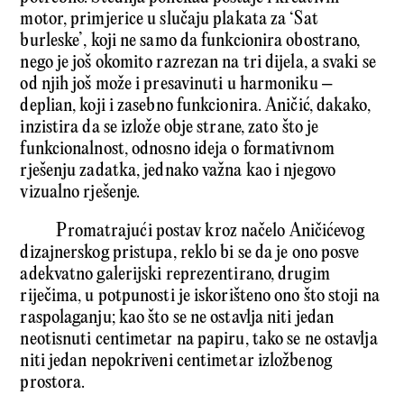
motor, primjerice u slučaju plakata za ‘Sat
burleske’, koji ne samo da funkcionira obostrano,
nego je još okomito razrezan na tri dijela, a svaki se
od njih još može i presavinuti u harmoniku –
deplian, koji i zasebno funkcionira. Aničić, dakako,
inzistira da se izlože obje strane, zato što je
funkcionalnost, odnosno ideja o formativnom
rješenju zadatka, jednako važna kao i njegovo
vizualno rješenje.
Promatrajući postav kroz načelo Aničićevog
dizajnerskog pristupa, reklo bi se da je ono posve
adekvatno galerijski reprezentirano, drugim
riječima, u potpunosti je iskorišteno ono što stoji na
raspolaganju; kao što se ne ostavlja niti jedan
neotisnuti centimetar na papiru, tako se ne ostavlja
niti jedan nepokriveni centimetar izložbenog
prostora.