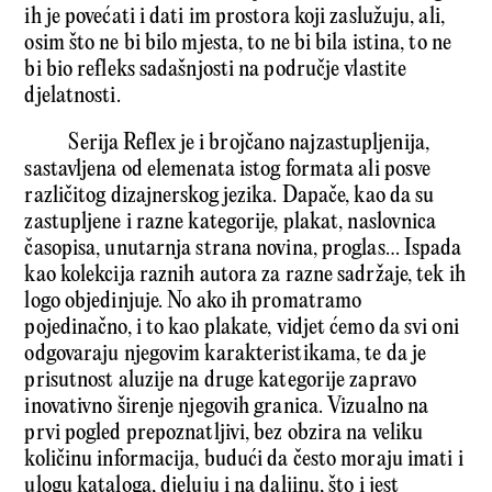
ih je povećati i dati im prostora koji zaslužuju, ali,
osim što ne bi bilo mjesta, to ne bi bila istina, to ne
bi bio refleks sadašnjosti na područje vlastite
djelatnosti.
Serija Reflex je i brojčano najzastupljenija,
sastavljena od elemenata istog formata ali posve
različitog dizajnerskog jezika. Dapače, kao da su
zastupljene i razne kategorije, plakat, naslovnica
časopisa, unutarnja strana novina, proglas… Ispada
kao kolekcija raznih autora za razne sadržaje, tek ih
logo objedinjuje. No ako ih promatramo
pojedinačno, i to kao plakate, vidjet ćemo da svi oni
odgovaraju njegovim karakteristikama, te da je
prisutnost aluzije na druge kategorije zapravo
inovativno širenje njegovih granica. Vizualno na
prvi pogled prepoznatljivi, bez obzira na veliku
količinu informacija, budući da često moraju imati i
ulogu kataloga, djeluju i na daljinu, što i jest