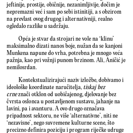
jeftinije, prostije, običnije, nezanimljivije, dočim je
nepremazni već i sam po sebi istinitiji, a s obzirom
na prevlast ovog drugog i alternativniji, realno
ogledalo razlike u sadržaju.
Opća je stvar da strojari ne vole na ‘klinu’
maksimalno dizati nanos boje, nužan da se kanjoni
Munkena napune do vrha, potrebna je mnogo veća
pažnja, kao pri vožnji punom brzinom. Ali, Aničić je
nemilosrdan.
Kontekstualizirajući naziv izložbe, dobivamo i
ideološke koordinate naručitelja,
tiskaj bez
crne
znači otklon od uobičajenog, djelovanje bez
čvrsta oslonca u postavljenom sustavu, jahanje na
lavini, pa i avanturu. A ovo drugo označava
pripadnost sektoru, ne više ‘alternativne’, niti ne
‘nezavisne’, nego suvremene kulturne scene, što
precizno definira poziciju i program riječke udruge