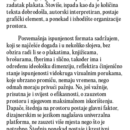
zadatak plakata. Štoviše, ispada kao da je količina
teksta dobrodošla, autorski interpretiran, postaje
grafički element, a ponekad i ishodište organizacije
prostora.
Posvemašnja ispunjenost formata sadržajem,
koji se najčešće događa i u nekoliko slojeva, bez
obzira radi li se o plakatima, knjižicama,
brošurama, flyerima i slično, također ima i
određenu ideološku dimenziju, reflektira činjenično
stanje ispunjenosti vidokruga vizualnim porukama,
koje ubrzano promiču, nemaju vremena, nego
odmah moraju privući pažnju. No, još važnije,
prisutna je i svijest o efikasnosti, o zauzetom
prostoru i njegovom maksimalnom iskorištenju.
Dapače, štednja na prostoru postaje glavni faktor,
dizajnerskim se jezikom naglašava univerzalna
platforma, ne zauzeti više mjesta nego što je
potrebno. Štednja ponekad postaje i kreativni