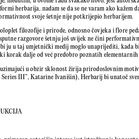
 je, međutim, u ovome radu svakako novo, jest autorska
 formi herbarija, nadam se da se ne varam ako kažem da
ormativnost svoje šetnje nije potkrijepio herbarijem.
koloplet filozofije i prirode, odnosno čovjeka i flore p
usputne razgovore šetnju još uvijek ne čini performati
i ju u taj umjetnički medij moglo unaprijediti, kada b
i korak dalje od već predobro poznatih elementarnih
 uzimajući u obzir sklonost žirija prirodoslovnim moti
s Series III”, Katarine Ivanišin), Herbarij bi unatoč s
RUKCIJA