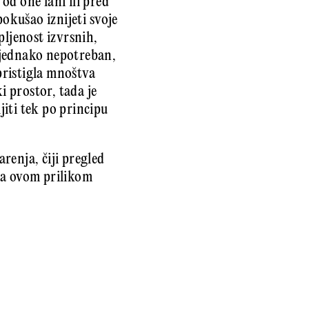
od one lani ili pred
pokušao iznijeti svoje
pljenost izvrsnih,
 jednako nepotreban,
 pristigla mnoštva
i prostor, tada je
iti tek po principu
renja, čiji pregled
na ovom prilikom