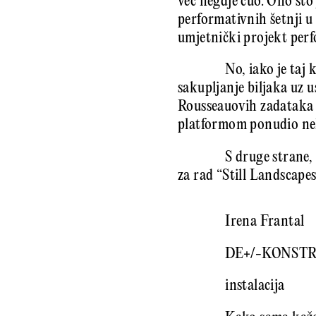
već negdje čuo. Ono što
performativnih šetnji u
umjetnički projekt perf
No, iako je taj 
sakupljanje biljaka uz 
Rousseauovih zadataka b
platformom ponudio nek
S druge strane,
za rad “Still Landscape
Irena Frantal
DE+/-KONST
instalacija