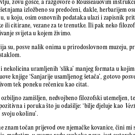
vlju, zovu gošće, a razgovore o Rousseauovim instrukc
 šetnjama izložbeno su predočeni, dakle, herbarijem osu
du, u koju, osim osnovnih podataka ulazi i zapisnik pr
e ili citirane, vezane za te trenutke. Ili pak neko filoz
vanje svijeta u kojem živimo.
ija su, posve nalik onima u prirodoslovnom muzeju, pr
staklom.
e i nekolicina uramljenih ‘slika’ manjeg formata u kojim
ove knjige ‘Sanjarije usamljenog šetača’, gotovo pos
ljivom tek poneku rečenicu kao citat.
 ozbiljno zamišljen, nedvojbeno filozofski utemeljen, t
ozitivna i poruka što ju odašilje: ‘bilje djeluje kao
Ver
 svoju okolinu’.
ne znam točan prijevod ove njemačke kovanice, čini mi 