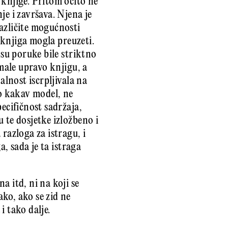
 knjige. Pritom očito ne
je i završava. Njena je
azličite mogućnosti
e knjiga mogla preuzeti.
 su poruke bile striktno
imale upravo knjigu, a
alnost iscrpljivala na
lo kakav model, ne
ecifičnost sadržaja,
 te dosjetke izložbeno i
razloga za istragu, i
a, sada je ta istraga
a itd, ni na koji se
ko, ako se zid ne
 tako dalje.