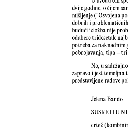
U uvodu bih spo
dvije godine, o čijem sa
mišljenje (“Osvojena po
dobrih i problematični
budući izložba nije prob
odabere tridesetak najbo
potreba za naknadnim gr
pobrojavanja, tipa – tri 
No, u sadržajno
zapravo i jest temeljna
predstavljene radove po
Jelena Bando
SUSRETI U N
crtež (kombini