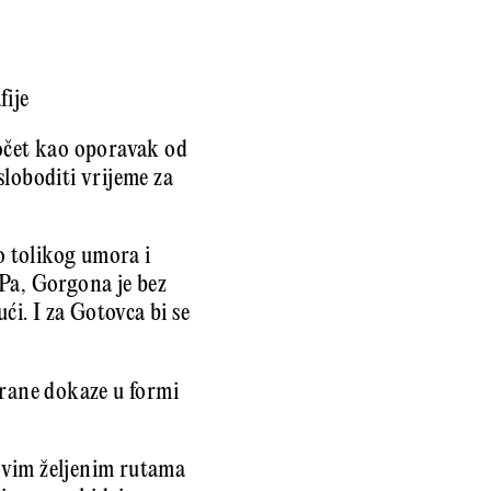
fije
počet kao oporavak od
sloboditi vrijeme za
o tolikog umora i
 Pa, Gorgona je bez
i. I za Gotovca bi se
irane dokaze u formi
ovim željenim rutama