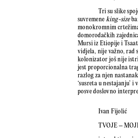
Tri su slike sp
suvremene
king-size
ba
monokromnim crtežima št
domorodačkih zajednica
Mursi iz Etiopije i Tsaat
vidjela, nije važno, rad
kolonizator još nije ist
jest proporcionalna tra
razlog za njen nastanak
‘susreta u nestajanju’ i
posve doslovno interpre
Ivan Fijolić
TVOJE – MOJ