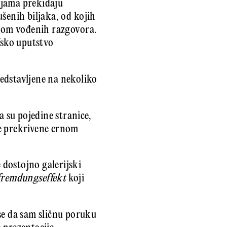
ijama prekidaju
šenih biljaka, od kojih
itom vođenih razgovora.
ofsko uputstvo
edstavljene na nekoliko
a su pojedine stranice,
ve prekrivene crnom
e dostojno galerijski
fremdungseffekt
koji
se da sam sličnu poruku