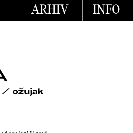
ARHIV
INFO
A
/
ožujak