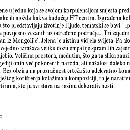
ojene u jednu koja se svojom korpulencijom smjesta pre
nke ili možda kakva budućeg HT centra. Izgrađena ko
o predstavljaju životinje i ljude, tematski se bavi ‘
 povijesno vezanih uz određeno područje… Tri zajedn
an iz Mongolije’. Jelena je uistinu vidjela svijeta. Pa ak
 svejedno izražava veliku dozu empatije spram tih zajedni
rijebio. Veličina prostora, međutim, što ga ta slika za
gediji onih već pokorenih naroda, ali nažalost daleko
. Bez obzira na prozračnost crteža što adekvatno kom
 vještog korištenja kolažima u kompoziciji, ta je narat
tirana, što ju svrstava na razinu dekorativnosti.
E