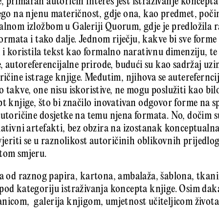
 primaran autoričin interes jest istraživanje koncepta
ego na njenu materičnost, gdje ona, kao predmet, počin
alnom izložbom u Galeriji Quorum, gdje je predložila r
 formata i tako dalje. Jednom riječju, kakve bi sve form
 i koristila tekst kao formalno narativnu dimenziju, te
e, autoreferencijalne prirode, budući su kao sadržaj uz
ričine istrage knjige. Međutim, njihova se autereferncij
o takve, one nisu iskoristive, ne mogu poslužiti kao bi
t knjige, što bi značilo inovativan odgovor forme na sp
autoričine dosjetke na temu njena formata. No, dočim su
ativni artefakti, bez obzira na izostanak konceptualna 
vjeriti se u raznolikost autoričinih oblikovnih prijedlog
atom smjeru.
ja od raznog papira, kartona, ambalaža, šablona, tkanin
pod kategoriju istraživanja koncepta knjige. Osim daka
nicom, galerija knjigom, umjetnost učiteljicom života i