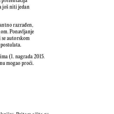
 prezentacija
 još niti jedan
edantno razrađen,
vnom. Ponavljanje
i se autorskom
 postulata.
vima (1. nagrada 2015.
vemu mogao proći.