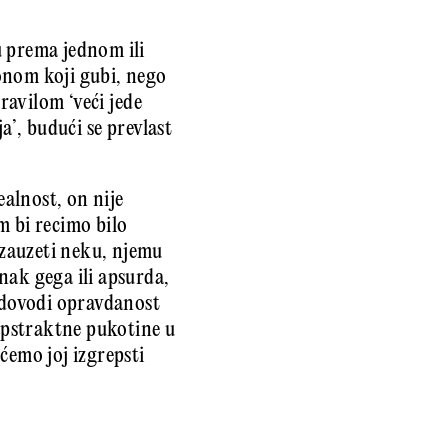
u prema jednom ili
onom koji gubi, nego
ravilom ‘veći jede
a’, budući se prevlast
alnost, on nije
m bi recimo bilo
zauzeti neku, njemu
nak gega ili apsurda,
e dovodi opravdanost
 apstraktne pukotine u
ćemo joj izgrepsti