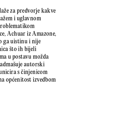
dlaže za predvorje kakve
lažem i uglavnom
…problematikom
ice, Achuar iz Amazone,
o ga uistinu i nije
ca što ih bijeli
uzima u postavu možda
 nadmašuje autorski
unicira s činjenicom
ivna općenitost izvedbom