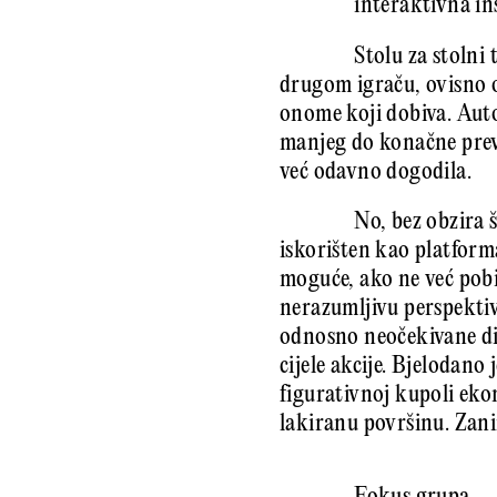
interaktivna in
Stolu za stolni
drugom igraču, ovisno o
onome koji dobiva. Autor
manjeg do konačne prevla
već odavno dogodila.
No, bez obzira 
iskorišten kao platform
moguće, ako ne već pob
nerazumljivu perspektiv
odnosno neočekivane dim
cijele akcije. Bjelodan
figurativnoj kupoli eko
lakiranu površinu. Zani