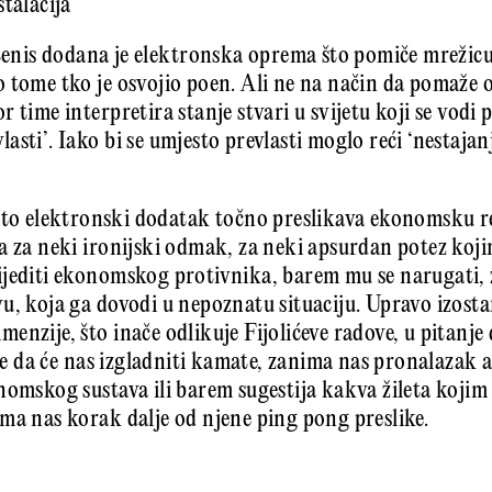
stalacija
 tenis dodana je elektronska oprema što pomiče mrežic
 tome tko je osvojio poen. Ali ne na način da pomaže 
 time interpretira stanje stvari u svijetu koji se vodi p
sti’. Iako bi se umjesto prevlasti moglo reći ‘nestajanj
što elektronski dodatak točno preslikava ekonomsku re
a za neki ironijski odmak, za neki apsurdan potez koji
ijediti ekonomskog protivnika, barem mu se narugati, 
u, koja ga dovodi u nepoznatu situaciju. Upravo izosta
enzije, što inače odlikuje Fijolićeve radove, u pitanj
o je da će nas izgladniti kamate, zanima nas pronalazak
nomskog sustava ili barem sugestija kakva žileta kojim 
ma nas korak dalje od njene ping pong preslike.