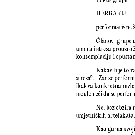
Fokus grupa
HERBARIJ
performativne š
Članovi grupe u
umora i stresa prouzroč
kontemplaciju i opuštan
Kakav li je to 
stresa?… Zar se perform
ikakva konkretna razlog
moglo reći da se perfor
No, bez obzira 
umjetničkih artefakata
Kao gurua svoji