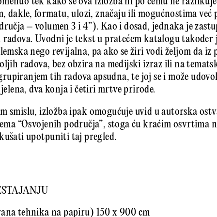
menuo tek kako se ova izložba ni po čemu ne razlikuje 
m, dakle, formatu, ulozi, značaju ili mogućnostima već 
dručja – volumen 3 i 4”). Kao i dosad, jednaka je zastu
h radova. Uvodni je tekst u pratećem katalogu također
lemska nego revijalna, pa ako se žiri vodi željom da iz
ljih radova, bez obzira na medijski izraz ili na tematsk
upiranjem tih radova apsudna, te joj se i može udovolj
jelena, dva konja i četiri mrtve prirode.
m smislu, izložba ipak omogućuje uvid u autorska ostva
 tema “Osvojenih područja”, stoga ću kraćim osvrtima 
kušati upotpuniti taj pregled.
ESTAJANJU
rana tehnika na papiru) 150 x 900 cm