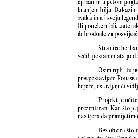
opisanim u petom pogla
branjem bilja. Dokazi o
svaka ima i svoju legen
Ili poneke misli, autorsk
dobrodošlo za posviješći
Stranice herbar
većih postamenata pod 
Osim njih, tu j
pretpostavljam Rousseau
bojom, ostavljajući vid
Projekt je očito
prezentiran. Kao što je p
nas tjera da primijetimo
Bez obzira što 