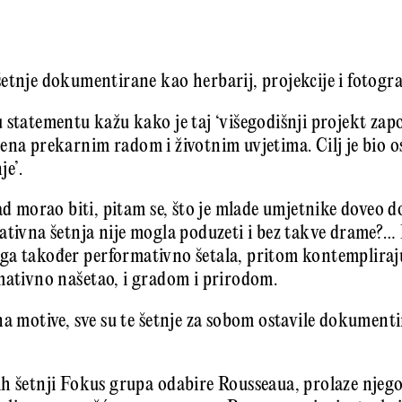
etnje dokumentirane kao herbarij, projekcije i fotogra
 statementu kažu kako je taj ‘višegodišnji projekt za
ena prekarnim radom i životnim uvjetima. Cilj je bio o
je’.
rad morao biti, pitam se, što je mlade umjetnike doveo d
ativna šetnja nije mogla poduzeti i bez takve drame?…
a također performativno šetala, pritom kontemplirajuć
mativno našetao, i gradom i prirodom.
na motive, sve su te šetnje za sobom ostavile dokument
.
h šetnji Fokus grupa odabire Rousseaua, prolaze njeg