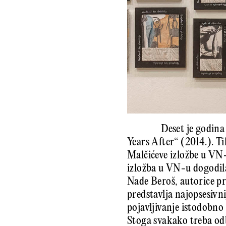
Deset je godina
Years After“ (2014.). Ti
Malčićeve izložbe u VN
izložba u VN-u dogodila
Nade Beroš, autorice pre
predstavlja najopsesivni
pojavljivanje istodobno 
Stoga svakako treba odb