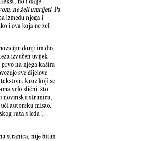
tekst, no i dalje
om, ne želi umrijeti
. Pa
ica između njega i
ako i ova koja ne želi
oziciju: donji im dio,
oteza izvučen uvijek
 prvo na njega kašira
ovezuje sve dijelove
 tekstom, kroz koji se
ma vrlo slični, što
u novinsku stranicu,
ujući autorsku misao,
skog rata s leđa“,
na stranica, nije bitan