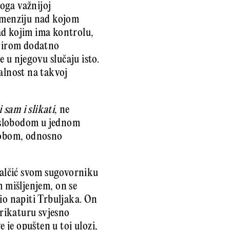
loga važnijoj
dimenziju nad kojom
ad kojim ima kontrolu,
kvirom dodatno
e u njegovu slučaju isto.
alnost na takvoj
 sam i slikati
, ne
 slobodom u jednom
 sobom, odnosno
alčić svom sugovorniku
im mišljenjem, on se
io napiti Trbuljaka. On
rikaturu svjesno
je opušten u toj ulozi,