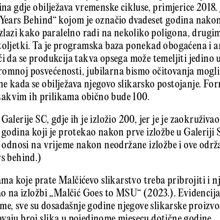
ina gdje obilježava vremenske cikluse, primjerice 2018.
0 Years Behind“ kojom je označio dvadeset godina nako
oizlazi kako paralelno radi na nekoliko poligona, drugi
etoljetki. Ta je programska baza ponekad obogaćena i 
ći da se produkcija takva opsega može temeljiti jedino
romnoj posvećenosti, jubilarna bismo očitovanja mogl
e kada se obilježava njegovo slikarsko postojanje. For
u takvim ih prilikama obično bude 100.
Galerije SC, gdje ih je izložio 200, jer je je zaokruživ
 godina koji je protekao nakon prve izložbe u Galeriji S
se odnosi na vrijeme nakon neodržane izložbe i ove održ
rs behind.)
 koje prate Malčićevo slikarstvo treba pribrojiti i n
rao na izložbi „Malčić Goes to MSU“ (2023.). Evidencija
aime, sve su dosadašnje godine njegove slikarske proizv
vaju broj slika u pojedinome mjesecu dotične godine.