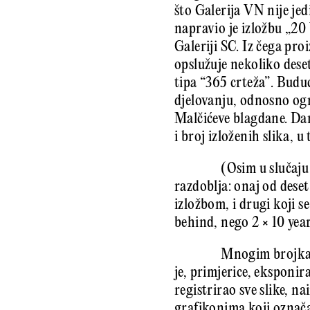
što Galerija VN nije jed
napravio je izložbu „2
Galeriji SC. Iz čega pr
opslužuje nekoliko des
tipa “365 crteža”. Budu
djelovanju, odnosno og
Malčićeve blagdane. Dan
i broj izloženih slika, 
(Osim u slučaju 
razdoblja: onaj od deset
izložbom, i drugi koji 
behind, nego 2 × 10 yea
Mnogim brojkama
je, primjerice, eksponi
registrirao sve slike, n
grafikonima koji označa