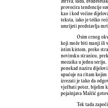
mrtva
, sada, dvadesetak
provocira tendencije s
kao i kod većine dijelov
teksta, iako je teško reć
umrijeti predstavlja mrt
Osim crnog okvi
koji može biti manji ili
istim kistom, preko str
novinsku stranicu, preko 
mozaika u jednu seriju,
ponekad naziru dijelovi 
upućuje na ritam kojim 
izrezati je tako da odgo
vježbati potez, bijelim 
pojašnjava Malčić gotovo
Tek tada započin