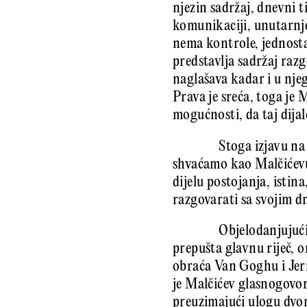
njezin sadržaj, dnevni t
komunikaciji, unutarnje
nema kontrole, jednosta
predstavlja sadržaj raz
naglašava kadar i u njega
Prava je sreća, toga je
mogućnosti, da taj dija
Stoga izjavu na 
shvaćamo kao Malčićevu
dijelu postojanja, isti
razgovarati sa svojim d
Objelodanjujuć
prepušta glavnu riječ, on
obraća Van Goghu i Jerm
je Malčićev glasnogovo
preuzimajući ulogu dvo