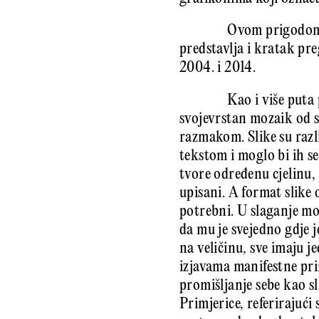
Ovom prigodom, 
predstavlja i kratak pre
2004. i 2014.
Kao i više puta 
svojevrstan mozaik od 
razmakom. Slike su razli
tekstom i moglo bi ih se
tvore određenu cjelinu, 
upisani. A format slike 
potrebni. U slaganje mo
da mu je svejedno gdje j
na veličinu, sve imaju j
izjavama manifestne prir
promišljanje sebe kao sli
Primjerice, referirajući