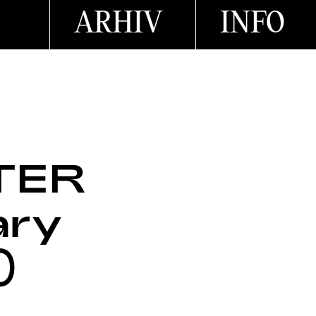
ARHIV
INFO
TER
ary
)