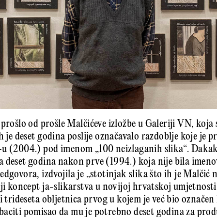
 prošlo od prošle Malčićeve izložbe u Galeriji VN, koja 
h je deset godina poslije označavalo razdoblje koje je p
-u (2004.) pod imenom „100 neizlaganih slika“. Dakak
 deset godina nakon prve (1994.) koja nije bila imeno
dgovora, izdvojila je „stotinjak slika što ih je Malčić n
ji koncept ja-slikarstva u novijoj hrvatskoj umjetnosti“
i trideseta obljetnica prvog u kojem je već bio označen 
aciti pomisao da mu je potrebno deset godina za produ