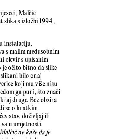
jeseci, Malčić
slika s izložbi 1994.,
u instalaciju,
dova s malim međusobnim
rni okvir s upisanim
je očito bitno da slike
slikani bilo onaj
verice koji mu više nisu
redom ga puni, što znači
 kraj druge. Bez obzira
di se o kratkim
v stav, doživljaj ili
stva u umjetnosti.
Malčić ne kaže da je