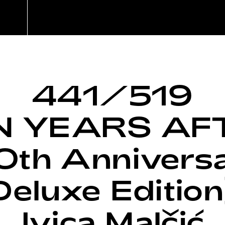
441/519
N YEARS AF
0th Annivers
Deluxe Edition
Ivica Malčić