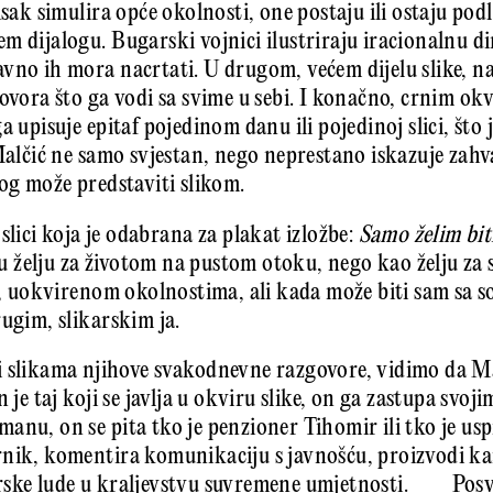
isak simulira opće okolnosti, one postaju ili ostaju pod
m dijalogu. Bugarski vojnici ilustriraju iracionalnu 
vno ih mora nacrtati. U drugom, većem dijelu slike, n
govora što ga vodi sa svime u sebi. I konačno, crnim o
 upisuje epitaf pojedinom danu ili pojedinoj slici, što j
 Malčić ne samo svjestan, nego neprestano iskazuje zahv
log može predstaviti slikom.
slici koja je odabrana za plakat izložbe:
Samo želim biti
 želju za životom na pustom otoku, nego kao želju za
na, uokvirenom okolnostima, ali kada može biti sam sa
rugim, slikarskim ja.
i slikama njihove svakodnevne razgovore, vidimo da M
 je taj koji se javlja u okviru slike, on ga zastupa svoj
anu, on se pita tko je penzioner Tihomir ili tko je usp
rnik, komentira komunikaciju s javnošću, proizvodi ka
rske lude u kraljevstvu suvremene umjetnosti. Posve 