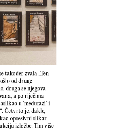
se također zvala „Ten
rošlo od druge
o, druga se njegova
vana, a po riječima
aslikao u ‘međufazi’ i
. Četvrto je, dakle,
kao opsesivni slikar.
kciju izložbe. Tim više