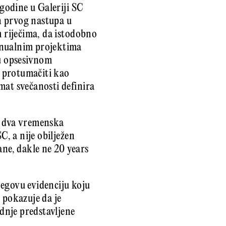
 godine u Galeriji SC
n prvog nastupa u
m riječima, da istodobno
anualnim projektima
 u opsesivnom
i protumačiti kao
mat svečanosti definira
ao dva vremenska
C, a nije obilježen
ane, dakle ne 20 years
jegovu evidenciju koju
 pokazuje da je
odnje predstavljene