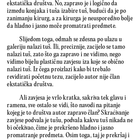
ekstatička društva. No, zapravo je i logično da
između konjaka i tuša izabire tuš, budući da je po
zanimanju kirurg, a za kirurga je neusporedivo bolje
da hladno i jasno može promatrati predmete.
Slijedom toga, odmah se zdesna po ulazu u
galeriju nalazi tuš. Ili, preciznije, zacijelo se tamo
nalazi tuš, zato što ga zapravo i ne vidimo, nego
vidimo bijelu plastičnu zavjesu iza koje se obično
nalazi tuš. Iz čega proizlazi kako bi trebalo
revidirati početnu tezu, zacijelo autor nije član
ekstatička društva.
Ali zavjesa je vrlo kratka, sakriva tek glavu i
ramena, sve ostalo se vidi, što navodi na pitanje
kojeg je to društva autor zapravo član? Skraćivanje
zavjese podvala je tušu, podvala kakvu tuš nikada ne
bi očekivao, čime je prekršeno hladno i jasno
promatranje predmeta. Osim toga, taj je prekršaj i