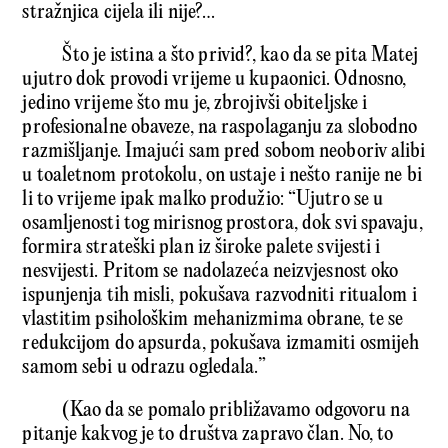
stražnjica cijela ili nije?…
Što je istina a što privid?, kao da se pita Matej
ujutro dok provodi vrijeme u kupaonici. Odnosno,
jedino vrijeme što mu je, zbrojivši obiteljske i
profesionalne obaveze, na raspolaganju za slobodno
razmišljanje. Imajući sam pred sobom neoboriv alibi
u toaletnom protokolu, on ustaje i nešto ranije ne bi
li to vrijeme ipak malko produžio: “Ujutro se u
osamljenosti tog mirisnog prostora, dok svi spavaju,
formira strateški plan iz široke palete svijesti i
nesvijesti. Pritom se nadolazeća neizvjesnost oko
ispunjenja tih misli, pokušava razvodniti ritualom i
vlastitim psihološkim mehanizmima obrane, te se
redukcijom do apsurda, pokušava izmamiti osmijeh
samom sebi u odrazu ogledala.”
(Kao da se pomalo približavamo odgovoru na
pitanje kakvog je to društva zapravo član. No, to