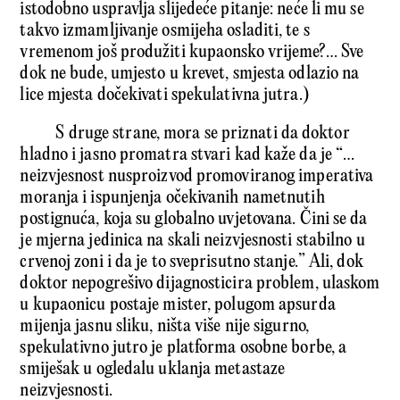
istodobno uspravlja slijedeće pitanje: neće li mu se
takvo izmamljivanje osmijeha osladiti, te s
vremenom još produžiti kupaonsko vrijeme?… Sve
dok ne bude, umjesto u krevet, smjesta odlazio na
lice mjesta dočekivati spekulativna jutra.)
S druge strane, mora se priznati da doktor
hladno i jasno promatra stvari kad kaže da je “…
neizvjesnost nusproizvod promoviranog imperativa
moranja i ispunjenja očekivanih nametnutih
postignuća, koja su globalno uvjetovana. Čini se da
je mjerna jedinica na skali neizvjesnosti stabilno u
crvenoj zoni i da je to sveprisutno stanje.” Ali, dok
doktor nepogrešivo dijagnosticira problem, ulaskom
u kupaonicu postaje mister, polugom apsurda
mijenja jasnu sliku, ništa više nije sigurno,
spekulativno jutro je platforma osobne borbe, a
smiješak u ogledalu uklanja metastaze
neizvjesnosti.