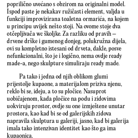
poprilično uvećano s obzirom na originalni model.
Ispod paste je nekakav ružičasti element, valjda u
funkciji improvizirana toaletna ormarića, na kojem
u principu uvijek nešto stoji. Na ovome stoje dva
otčepljivača wc školjke. Za razliku od pravih –
drvene drške i gumenog donjeg, polukružna dijela,
ovi su kompletno istesani od drveta, dakle, posve
nefunkcionalni, što je i logično, nema ovdje ready
made-a, nego skulpture simuliraju ready made.
Pa tako i jedna od njih oblikom glumi
prijestolje kupaone, a materijalom priziva njenu,
reklo bi se, ideju, a to su pločice. Nasuprot
uobičajenom, kada pločice na podu i zidovima
uokviruju prostor, ovdje su one izmještene unutar
prostora, kao kad bi se od galerijskih zidova
napravila skulptura u galeriji, jasno, kad bi galerija
imala tako intenzivan identitet kao što ga ima
kupaonica.