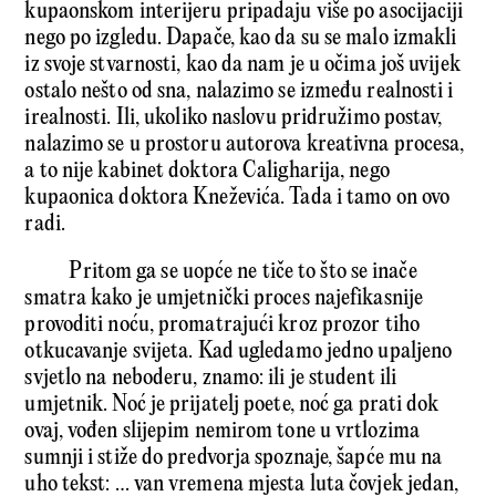
kupaonskom interijeru pripadaju više po asocijaciji
nego po izgledu. Dapače, kao da su se malo izmakli
iz svoje stvarnosti, kao da nam je u očima još uvijek
ostalo nešto od sna, nalazimo se između realnosti i
irealnosti. Ili, ukoliko naslovu pridružimo postav,
nalazimo se u prostoru autorova kreativna procesa,
a to nije kabinet doktora Caligharija, nego
kupaonica doktora Kneževića. Tada i tamo on ovo
radi.
Pritom ga se uopće ne tiče to što se inače
smatra kako je umjetnički proces najefikasnije
provoditi noću, promatrajući kroz prozor tiho
otkucavanje svijeta. Kad ugledamo jedno upaljeno
svjetlo na neboderu, znamo: ili je student ili
umjetnik. Noć je prijatelj poete, noć ga prati dok
ovaj, vođen slijepim nemirom tone u vrtlozima
sumnji i stiže do predvorja spoznaje, šapće mu na
uho tekst: … van vremena mjesta luta čovjek jedan,