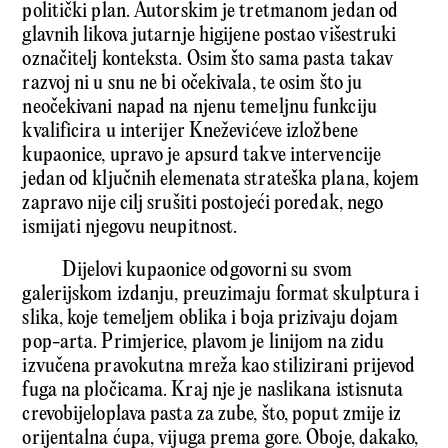
politički plan. Autorskim je tretmanom jedan od
glavnih likova jutarnje higijene postao višestruki
označitelj konteksta. Osim što sama pasta takav
razvoj ni u snu ne bi očekivala, te osim što ju
neočekivani napad na njenu temeljnu funkciju
kvalificira u interijer Kneževićeve izložbene
kupaonice, upravo je apsurd takve intervencije
jedan od ključnih elemenata strateška plana, kojem
zapravo nije cilj srušiti postojeći poredak, nego
ismijati njegovu neupitnost.
Dijelovi kupaonice odgovorni su svom
galerijskom izdanju, preuzimaju format skulptura i
slika, koje temeljem oblika i boja prizivaju dojam
pop-arta. Primjerice, plavom je linijom na zidu
izvučena pravokutna mreža kao stilizirani prijevod
fuga na pločicama. Kraj nje je naslikana istisnuta
crevobijeloplava pasta za zube, što, poput zmije iz
orijentalna ćupa, vijuga prema gore. Oboje, dakako,