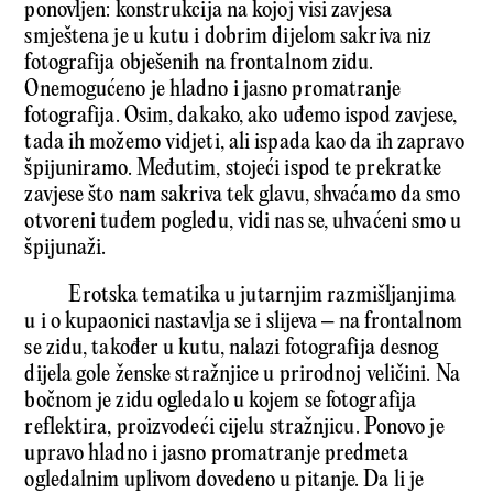
ponovljen: konstrukcija na kojoj visi zavjesa
smještena je u kutu i dobrim dijelom sakriva niz
fotografija obješenih na frontalnom zidu.
Onemogućeno je hladno i jasno promatranje
fotografija. Osim, dakako, ako uđemo ispod zavjese,
tada ih možemo vidjeti, ali ispada kao da ih zapravo
špijuniramo. Međutim, stojeći ispod te prekratke
zavjese što nam sakriva tek glavu, shvaćamo da smo
otvoreni tuđem pogledu, vidi nas se, uhvaćeni smo u
špijunaži.
Erotska tematika u jutarnjim razmišljanjima
u i o kupaonici nastavlja se i slijeva – na frontalnom
se zidu, također u kutu, nalazi fotografija desnog
dijela gole ženske stražnjice u prirodnoj veličini. Na
bočnom je zidu ogledalo u kojem se fotografija
reflektira, proizvodeći cijelu stražnjicu. Ponovo je
upravo hladno i jasno promatranje predmeta
ogledalnim uplivom dovedeno u pitanje. Da li je