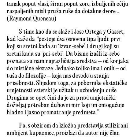
tanak poput vlasi, širan poput zore, izbuljenih očiju
raspaljenih misli pruža ruke da dotakne dvore…
(Raymond Queneau)
S time kao da se slaže i Jose Ortega y Gasset,
kad kaže da “postoje dva osnovna tipa ljudi: prvi
koji su sretni kada su ‘izvan-sebe’ i drugi koji su
sretni kada su ‘pri-sebi’. Da bismo izašli iz-sebe
poznata su nam najrazličitija sredstva – od konjaka
do mistične ekstaze. Jednako toliko ima i onih – od
tuša do filozofije – koja nas dovode u stanja
prisebnosti. Slijedom toga, za pobornike ekstatičke
umjetnosti estetski je užitak u uzbuđenju duše.
Drugima se opet čini da je za pravi umjetnički
doživljaj potreban duhovni mir koji im omogućuje
hladno i jasno promatranje predmeta.”
Pa, s obzirom da izložba predstavlja stilizirani
ambijent kupaonice, proizlazi da autor nije član