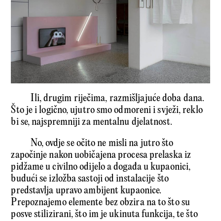
Ili, drugim riječima, razmišljajuće doba dana.
Što je i logično, ujutro smo odmoreni i svježi, reklo
bi se, najspremniji za mentalnu djelatnost.
No, ovdje se očito ne misli na jutro što
započinje nakon uobičajena procesa prelaska iz
pidžame u civilno odijelo a događa u kupaonici,
budući se izložba sastoji od instalacije što
predstavlja upravo ambijent kupaonice.
Prepoznajemo elemente bez obzira na to što su
posve stilizirani, što im je ukinuta funkcija, te što