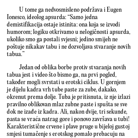
U tome ga nedvosmisleno podržava i Eugen
Ionesco, ideolog apsurda: “Samo jedna
demistifikacija ostaje istinita: ona koja se izvodi
humorom; logiku otkrivamo u nelogičnosti apsurda,
ukoliko smo ga postali svjesni; jedino smijeh ne
poštuje nikakav tabu i ne dozvoljava stvaranje novih
tabua.”
Jedan od oblika borbe protiv stvaranja novih
tabua jest i video što bismo ga, na prvi pogled,
također mogli svrstati u erotski ciklus. U gornjem
je dijelu kadra vrh tube paste za zube, dakako,
okrenut prema dolje. Tuba je pritisnuta, iz nje izlazi
pravilno oblikovan mlaz zubne paste i spušta se sve
dok ne izađe iz kadra. Ali, nakon dvije, tri sekunde,
pasta se vraća natrag gore i ponovo završava u tubi!
Karakteristične crvene i plave pruge u bijeloj gustoj
smjesi tumačenje s erotskog pomalo prebacuju na