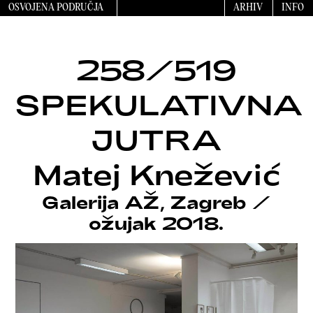
OSVOJENA PODRUČJA
ARHIV
INFO
258/519
SPEKULATIVNA
JUTRA
Matej Knežević
Galerija AŽ, Zagreb
/
ožujak 2018.