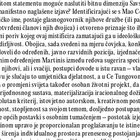
tom statementu moguće naslutiti bitnu dimenziju Savsk
 manifestno naglašene izjave? Identificirajući se s Mao
ičko ime, postaje glasnogovornik njihove družbe (ili p
otvrđeni članovi njih dvojica) i otvoreno priznaje što 
 poriv kojeg ovaj mistificira zamatajući ga u ideološko
irljivost. Obojica, sada svedeni na mjeru čovjeka, kon
doveli do određenih, javno razvidnih pozicija, izjednače
im određenjem Martinis između redova sugerira specifi
njihovi, ali i svačiji, postupci dovode u istu ravan – vl
u je slučaju to umjetnička djelatnost, a u Ce Tungovom
ja o promjeni svijeta također osoban životni projekt, da
rijednosnog sustava, mate­rijalizacija iracionalnog doživ
solutan kriterij, istovjetno autorskom, kreativnom pos
enost, stopljenost sa svojom temom, dosljedno postupanj
e općih postavki s osobnim tumačenjem – postotak izj
inom upravo je proporcionalan proglašavanju te istin
u širenja individualnog prostora prenesenog postojanja 