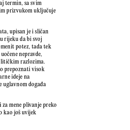
aj termin, sa svim
kim prizvukom uključuje
, upisan je i sličan
 rijeku da bi svoj
menit potez, tada tek
m uočene nepravde,
litičkim razlozima.
vo prepoznati visok
arne ideje na
eke uglavnom događa
i za mene plivanje preko
o kao još uvijek