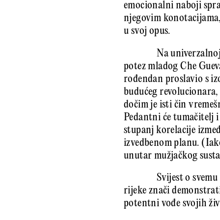
emocionalni naboji spra
njegovim konotacijama, 
u svoj opus.
Na univerzalnoj
potez mladog Che Guevar
rođendan proslavio s iz
budućeg revolucionara, 
dočim je isti čin vreme
Pedantni će tumačitelj 
stupanj korelacije izme
izvedbenom planu. (Iako
unutar mužjačkog sustav
Svijest o svemu
rijeke znači demonstrati
potentni vođe svojih ži