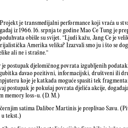
Projekt je transmedijalni performance koji vraća u stv
ađaj iz 1966. 16. srpnja te godine Mao Ce Tung je prep
oduhvata obišle su svijet. “Ljudi kažu, Jang Ce je velika
erijalistička Amerika velika? Izazvali smo ju i što se do
like ali ne i strašne.“
 je postupak djelomičnog povrata izgubljenih podatak
gubitka davao pozitivni, informacijski, društveni ili dr
pjuteru koje je katkada moguće spasiti tek fragmentar
aj postupak je pokušaj povrata djelića akcije, događaja i
em memory loss-u. (D. M.)
ečernjim satima Dalibor Martinis je preplivao Savu. (Pit
 u tekst.)