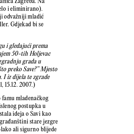
granica Zagreba. Na
lo i eliminirano).
i odvažniji mladić
ler. Gdjekad bi se
gu i gledajući prema
rajem 50-tih Holjevac
zgradnju grada u
ešto preko Save?” Mjesto
I iz dijela te zgrade
, 15.12. 2007.)
io famu mladenačkog
mislenog postupka u
tala ideja o Savi kao
građanštini stare jezgre
lako ali sigurno blijede