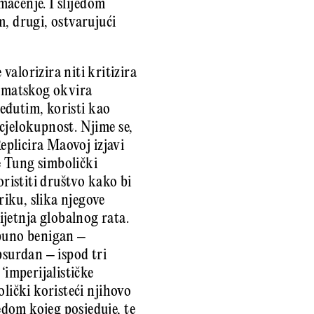
mačenje. I slijedom
m, drugi, ostvarujući
alorizira niti kritizira
tematskog okvira
međutim, koristi kao
cjelokupnost. Njime se,
Replicira Maovoj izjavi
e Tung simbolički
oristiti društvo kako bi
iku, slika njegove
prijetnja globalnog rata.
tpuno benigan –
psurdan – ispod tri
‘imperijalističke
lički koristeći njihovo
dom kojeg posjeduje, te