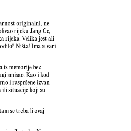
arnost originalni, ne
livao rijeku Jang Ce,
 rijeka. Velika jest ali
godilo? Ništa! Ima stvari
a iz memorije bez
ugi smisao. Kao i kod
no i raspršene izvan
li situacije koji su
am se treba li ovaj