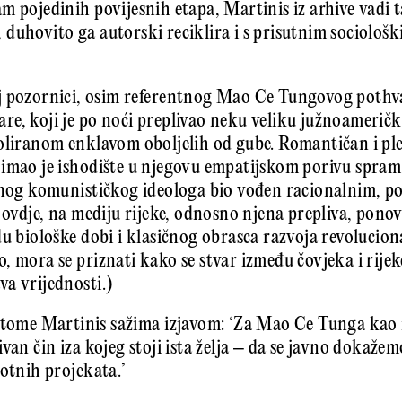
m pojedinih povijesnih etapa, Martinis iz arhive vadi t
duhovito ga autorski reciklira i s prisutnim sociološ
 pozornici, osim referentnog Mao Ce Tungovog pothvata
e, koji je po noći preplivao neku veliku južnoameričku
oliranom enklavom oboljelih od gube. Romantičan i ple
imao je ishodište u njegovu empatij­skom porivu spra
šnog komunističkog ideologa bio vođen racionalnim, po
i ovdje, na mediju rijeke, odnosno njena prepliva, pono
đu biološke dobi i klasičnog obrasca razvoja revolucion
, mora se priznati kako se stvar između čovjeka i rij
a vrijednosti.)
 tome Martinis sažima izjavom: ‘Za Mao Ce Tunga kao 
van čin iza kojeg stoji ista želja – da se javno dokažem
votnih projekata.’