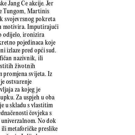
e Jang Ce akcije. Jer
 Ce Tungom, Martinis
ak svojevrsnog pokreta
ih motivira. Imputirajući
 odijelo, ironizira
kretno pojedinaca koje
ni izlaze pred opći sud.
čan nazivnik, ili
astitih životnih
 promjena svijeta. Iz
 je ostvarenje
ljaja za kojeg je
tupku. Za uspjeh u oba
e u skladu s vlastitim
ednačenosti čovjeka s
e univerzalnom. No dok
ili metaforičke preslike