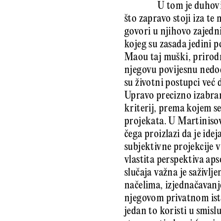
U tom je duhovi
što zapravo stoji iza te
govori u njihovo zajedn
kojeg su zasada jedini p
Maou taj muški, prirodni
njegovu povijesnu nedod
su životni postupci već 
Upravo precizno izabran
kriterij, prema kojem se 
projekata. U Martinisov
čega proizlazi da je ide
subjektivne projekcije v
vlastita perspektiva ap
slučaja važna je saživlj
načelima, izjednačavanj
njegovom privatnom ist
jedan to koristi u smisl