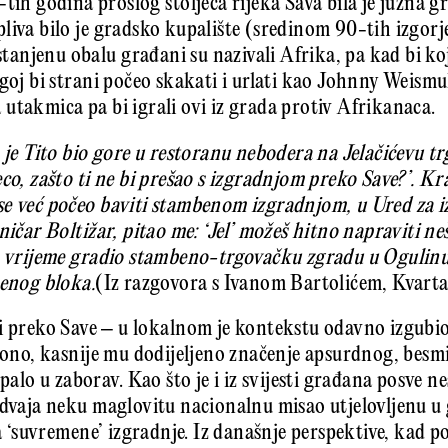
-tih godina prošlog stoljeća rijeka Sava bila je južna 
liva bilo je gradsko kupalište (sredinom 90-tih izgorje
njenu obalu građani su nazivali Afrika, pa kad bi koj
goj bi strani počeo skakati i urlati kao Johnny Weismul
utakmica pa bi igrali ovi iz grada protiv Afrikanaca.
a je Tito bio gore u restoranu nebodera na Jelačićevu tr
eco, zašto ti ne bi prešao s izgradnjom preko Save?’. K
se već počeo baviti stambenom izgradnjom, u Ured za i
ničar Boltižar, pitao me: ‘Jel’ možeš hitno napraviti n
m vrijeme gradio stambeno-trgovačku zgradu u Ogulinu. 
benog bloka.
(Iz razgovora s Ivanom Bartolićem, Kvartal
ti preko Save – u lokalnom je kontekstu odavno izgub
i ono, kasnije mu dodijeljeno značenje apsurdnog, bes
o u zaborav. Kao što je i iz svijesti građana posve nes
zdvaja neku maglovitu nacionalnu misao utjelovljenu u 
ja ‘suvremene’ izgradnje. Iz današnje perspektive, kad po