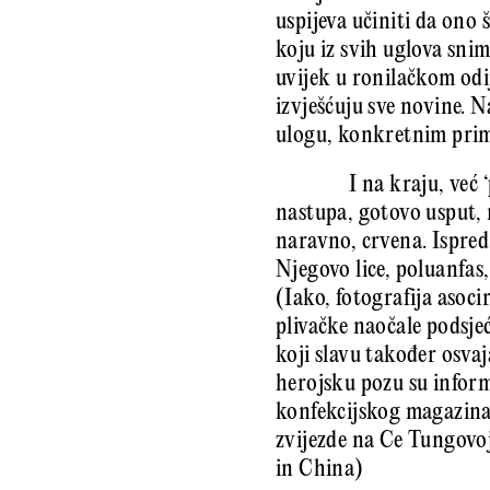
uspijeva učiniti da ono 
koju iz svih uglova sni
uvijek u ronilačkom odi
izvješćuju sve novine. N
ulogu, konkretnim prim
I na kraju, već 
nastupa, gotovo usput, 
naravno, crvena. Ispred
Njegovo lice, poluanfas
(Iako, fotografija asoci
plivačke naočale podsje
koji slavu također osva
heroj­sku pozu su infor
konfekcijskog ma­ga­zina
zvijezde na Ce Tungovoj
in China)