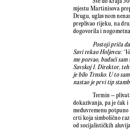
Sve do kraja 50
mjestu Martinisova prep
Drugu, uglavnom nenasta
preplivao rijeku, na dru
dogovorila i nogometna 
Postoji priča d
Savi rekao Holjevcu: ‘V
me pozvao, budući sam 
Savskoj 1. Direktor, teh
je bilo Trnsko. U to sa
nastao je prvi tip stam
Termin – pliva
dokazivanja, pa je čak 
međuvremenu potpuno pal
crti koja simbolično ra
od socijalističkih aluvi