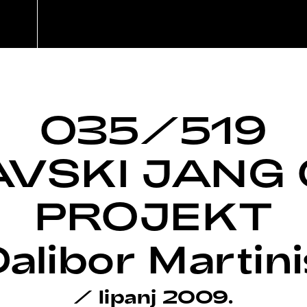
035/519
AVSKI JANG 
PROJEKT
Dalibor Martini
/
lipanj 2009.