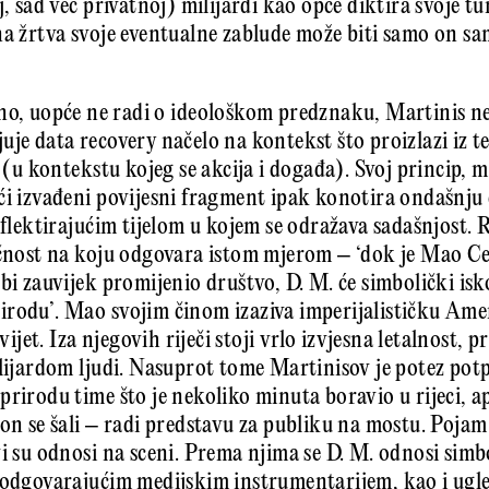
j, sad već privatnoj) milijardi kao opće diktira svoje tu
na žrtva svoje eventualne zablude može biti samo on sa
no, uopće ne radi o ideološkom predznaku, Martinis ne v
uje data recovery načelo na kontekst što proizlazi iz 
a (u kontekstu kojeg se akcija i događa). Svoj princip, 
ći izvađeni povijesni fragment ipak konotira ondašnju 
eflektirajućim tijelom u kojem se odražava sadašnjost. 
ičnost na koju odgovara istom mjerom – ‘dok je Mao C
bi zauvijek promijenio društvo, D. M. će simbolički isk
rodu’. Mao svojim činom izaziva imperijalističku Amer
svijet. Iza njegovih riječi stoji vrlo izvjesna letalnost, 
ilijardom ljudi. Nasuprot tome Martinisov je potez po
prirodu time što je nekoliko minuta boravio u rijeci, a
on se šali – radi predstavu za publiku na mostu. Pojam 
i su odnosi na sceni. Prema njima se D. M. odnosi simbo
 odgovarajućim medijskim instrumentarijem, kao i ugle