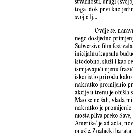
stvarnosti, drugi (svojo
toga, dok prvi kao jedi
svoj cilj…
Ovdje se, narav
nego dosljedno primjenj
Subversive film festival
inicijalnu kapsulu budu
istodobno, služi i kao r
ismijavajući njenu fraz
iskoristio prirodu kako 
nakratko promijenio pri
akcije u trenu je obišla 
Mao se ne šali, vlada m
nakratko je promijenio 
mosta pliva preko Save, 
Amerike’ je ad acta, nov
oružje. Znalački barata