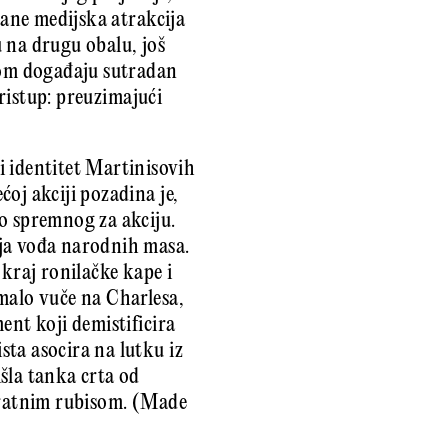
tane medijska atrakcija
 na drugu obalu, još
 tom događaju sutradan
pristup: preuzimajući
ni identitet Martinisovih
oj akciji pozadina je,
o spremnog za akciju.
nja vođa narodnih masa.
 kraj ronilačke kape i
malo vuče na Charlesa,
ent koji demistificira
sta asocira na lutku iz
išla tanka crta od
karatnim rubisom. (Made