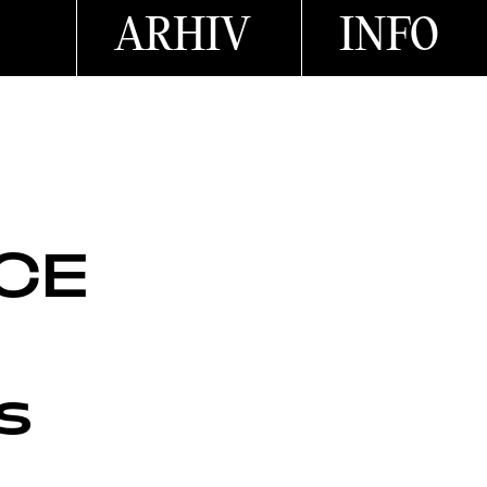
ARHIV
INFO
CE
s