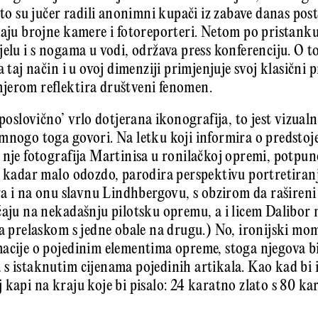
što su jučer radili ano­nimni kupači iz zabave danas pos
maju brojne kamere i fotoreporteri. Netom po pristanku
jelu i s nogama u vodi, održava press konferenciju. O
a taj način i u ovoj dimenziji primjenjuje svoj klasični 
jerom reflektira društveni fenomen.
‘poslovično’ vrlo dotjerana ikonografija, to jest vizual
mnogo toga govori. Na letku koji informira o predstojeć
 nje fotografija Martinisa u ronilačkoj opremi, potpun
, kadar malo odozdo, parodira perspektivu portretira
ra i na onu slavnu Lindhbergovu, s obzirom da rašireni
ćaju na nekadašnju pilotsku opremu, a i licem Dalibor 
ja prelaskom s jedne obale na drugu.) No, ironijski mom
macije o pojedinim elementima opreme, stoga njegova bi
 s istaknutim cijenama pojedinih artikala. Kao kad bi 
 kapi na kraju koje bi pisalo: 24 karatno zlato s 80 