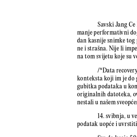
Savski Jang Ce 
manje performativni dog
dan kasnije snimke tog p
ne i strašna. Nije li imp
na tom svijetu koje su ve
/*Data recovery
konteksta koji im je do 
gubitka podataka u kom
originalnih datoteka, ov
nestali u našem sveopć
14. svibnja, u v
podatak uopće i uvrstiti