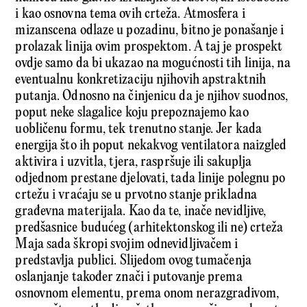
i kao osnovna tema ovih crteža. Atmosfera i
mizanscena odlaze u pozadinu, bitno je ponašanje i
prolazak linija ovim prospektom. A taj je prospekt
ovdje samo da bi ukazao na mogućnosti tih linija, na
eventualnu konkretizaciju njihovih apstraktnih
putanja. Odnosno na činjenicu da je njihov suodnos,
poput neke slagalice koju prepoznajemo kao
uobličenu formu, tek trenutno stanje. Jer kada
energija što ih poput nekakvog ventilatora naizgled
aktivira i uzvitla, tjera, raspršuje ili sakuplja
odjednom prestane djelovati, tada linije polegnu po
crtežu i vraćaju se u prvotno stanje prikladna
građev­na materijala. Kao da te, inače nevidljive,
predšasnice budućeg (arhitektonskog ili ne) crteža
Maja sada škropi svojim odnevidljivačem i
predstavlja publici. Slijedom ovog tumačenja
oslanjanje također znači i putovanje prema
osnovnom elementu, prema onom nerazgradivom,