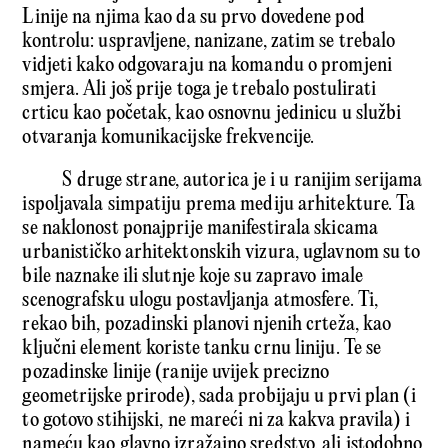
Linije na njima kao da su prvo dovedene pod
kontrolu: uspravljene, nanizane, zatim se trebalo
vidjeti kako odgovaraju na komandu o promjeni
smjera. Ali još prije toga je trebalo postulirati
crticu kao početak, kao osnovnu jedinicu u službi
otvaranja komunikacijske frekvencije.
S druge strane, autorica je i u ranijim serijama
ispoljavala simpatiju prema mediju arhitekture. Ta
se naklonost ponajprije manifestirala skicama
urbanističko arhitektonskih vizura, uglav­nom su to
bile naznake ili slutnje koje su zapravo imale
scenografsku ulogu postavljanja atmosfere. Ti,
rekao bih, pozadinski planovi njenih crteža, kao
ključni element koriste tanku crnu liniju. Te se
pozadinske linije (ranije uvijek precizno
geometrijske prirode), sada probijaju u prvi plan (i
to gotovo stihijski, ne mareći ni za kakva pravila) i
nameću kao glavno izražajno sredstvo, ali istodobno