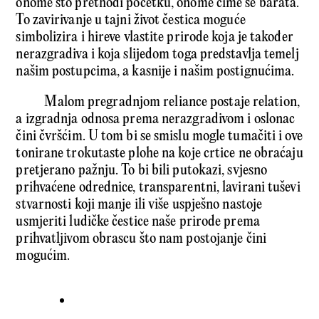
onome što prethodi početku, onome čime se barata.
To zavirivanje u tajni život čestica moguće
simbolizira i hireve vlastite prirode koja je također
nerazgradiva i koja slijedom toga predstavlja temelj
našim postupcima, a kasnije i našim postignućima.
Malom pregradnjom reliance postaje relation,
a izgradnja odnosa prema nerazgradivom i oslonac
čini čvršćim. U tom bi se smislu mogle tumačiti i ove
tonirane trokutaste plohe na koje crtice ne obraćaju
pretjerano pažnju. To bi bili putokazi, svjesno
prihvaćene odrednice, transparentni, lavirani tuševi
stvarnosti koji manje ili više uspješno nastoje
usmjeriti ludičke čestice naše prirode prema
prihvatljivom obrascu što nam postojanje čini
mogućim.