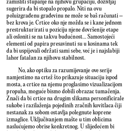
zamisliti stupanje na njihovu grupaciju, doživljaj
sugerira da bi stopalo propalo. Niti na ovu
poluizgrađenu građevinu ne može se baš računati –
bez krova je. Crtice oko nje možda se i kane jednom
prestrukturirati u poziciju njene dovršenije etape
ali osloniti se na takvu budućnost… Samostojeći
elementi od papira presavinuti su u kosinama tek
da bi uspijevali održati sami sebe, već je i najslabiji
lahor fatalan za njihovu stabilnost.
No, ako optiku za razumijevanje ove serije
namjestimo na crtež što prikazuje situaciju ispod
mosta, a crtice na njemu proglasimo vizualizacijom
propuha, moguće bismo dobili obrazac tumačenja.
Znači da bi crtice na drugim slikama personificirale
sukobe i razilaženja pojedinih zračnih kovitlaca čiji
nestanak za sobom ostavlja polegnute koprene
izmaglice. Uključivanjem mašte u tim oblicima
naslućujemo obrise konkretnog. U slijedećem bi