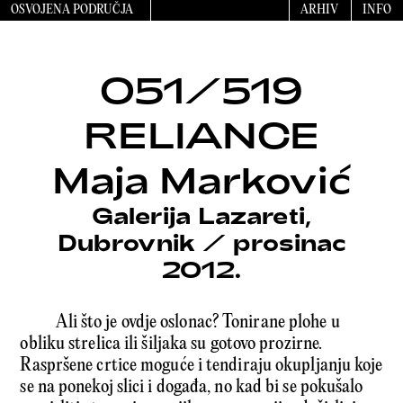
OSVOJENA PODRUČJA
ARHIV
INFO
051/519
RELIANCE
Maja Marković
Galerija Lazareti,
Dubrovnik
/
prosinac
2012.
Ali što je ovdje oslonac? Tonirane plohe u
obliku strelica ili šiljaka su gotovo prozirne.
Raspršene crtice moguće i tendiraju okupljanju koje
se na ponekoj slici i događa, no kad bi se pokušalo