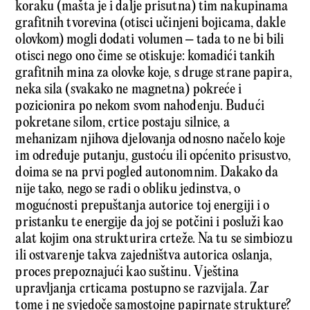
koraku (mašta je i dalje prisutna) tim nakupinama
grafitnih tvorevina (otisci učinjeni bojicama, dakle
olovkom) mogli dodati volumen – tada to ne bi bili
otisci nego ono čime se otiskuje: komadići tankih
grafitnih mina za olovke koje, s druge strane papira,
neka sila (svakako ne magnetna) pokreće i
pozicionira po nekom svom nahođenju. Budući
pokretane silom, crtice postaju silnice, a
mehanizam njihova djelovanja odnosno načelo koje
im određuje putanju, gustoću ili općenito prisustvo,
doima se na prvi pogled autonomnim. Dakako da
nije tako, nego se radi o obliku jedinstva, o
mogućnosti prepuštanja autorice toj energiji i o
pristanku te energije da joj se potčini i posluži kao
alat kojim ona strukturira crteže. Na tu se simbiozu
ili ostvarenje takva zajedništva autorica oslanja,
proces prepoznajući kao suštinu. Vještina
upravljanja crticama postupno se razvijala. Zar
tome i ne svjedoče samostojne papirnate strukture?